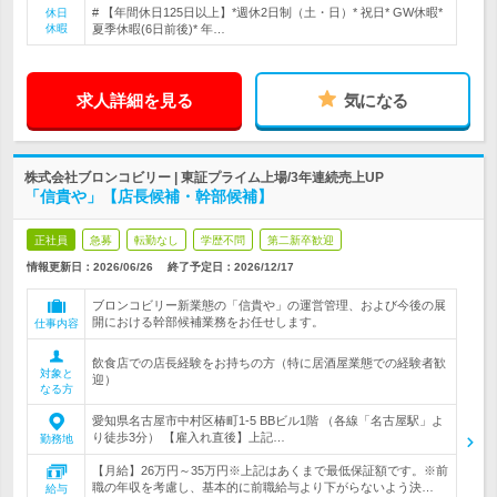
# 【年間休日125日以上】*週休2日制（土・日）* 祝日* GW休暇*
休日
休暇
夏季休暇(6日前後)* 年…
求人詳細を見る
気になる
株式会社ブロンコビリー | 東証プライム上場/3年連続売上UP
「信貴や」【店長候補・幹部候補】
正社員
急募
転勤なし
学歴不問
第二新卒歓迎
情報更新日：2026/06/26
終了予定日：
2026/12/17
ブロンコビリー新業態の「信貴や」の運営管理、および今後の展
開における幹部候補業務をお任せします。
仕事内容
飲食店での店長経験をお持ちの方（特に居酒屋業態での経験者歓
対象と
迎）
なる方
愛知県名古屋市中村区椿町1-5 BBビル1階 （各線「名古屋駅」よ
り徒歩3分） 【雇入れ直後】上記…
勤務地
【月給】26万円～35万円※上記はあくまで最低保証額です。※前
職の年収を考慮し、基本的に前職給与より下がらないよう決…
給与