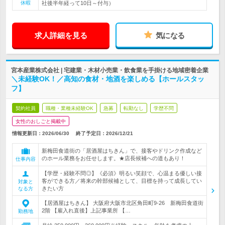
休暇
社後半年経って10日～付与）
求人詳細を見る
気になる
宮本産業株式会社 | 宅建業・木材小売業・飲食業を手掛ける地域密着企業
＼未経験OK！／高知の食材・地酒を楽しめる【ホールスタッ
フ】
契約社員
職種・業種未経験OK
急募
転勤なし
学歴不問
女性のおしごと掲載中
情報更新日：2026/06/30
終了予定日：
2026/12/21
新梅田食道街の「居酒屋はちきん」で、接客やドリンク作成など
のホール業務をお任せします。★店長候補への道もあり！
仕事内容
【学歴・経験不問◎】《必須》明るい笑顔で、心温まる優しい接
客ができる方／将来の幹部候補として、目標を持って成長してい
対象と
きたい方
なる方
【居酒屋はちきん】 大阪府大阪市北区角田町9‐26 新梅田食道街
2階 【雇入れ直後】上記事業所 【…
勤務地