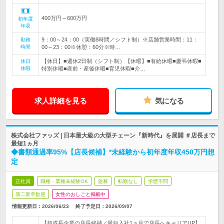
400万円～600万円
初年度
年収
9：00～24：00（実働8時間／シフト制）※店舗営業時間：11：
勤務
時間
00～23：00※休憩：60分※時…
【休日】■週休2日制（シフト制）【休暇】■有給休暇■慶弔休暇■
休日
休暇
特別休暇■産前・産後休暇■育児休暇■介…
求人詳細を見る
気になる
株式会社ファッズ | 日本最大級の大型チェーン『新時代』を展開 ＃店長まで
最短1ヵ月
◆書類通過率95%【店長候補】*未経験から初年度年収450万円想
定
正社員
職種・業種未経験OK
急募
転勤なし
学歴不問
第二新卒歓迎
女性のおしごと掲載中
情報更新日：2026/06/23
終了予定日：
2026/09/07
【超成長企業の店長候補／最短入社1ヵ月で店長へキャリアUP】