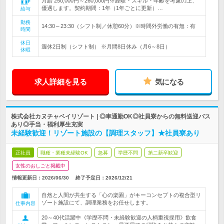
月給 250,000円～260,000円※経験・スキル・年齢を考慮の上、
優遇します。契約期間：1年（1年ごとに更新）…
給与
勤務
14:30～23:30（シフト制／休憩60分）※時間外労働の有無：有
時間
休日
週休2日制（シフト制） ※月間8日休み（月6～8日）
休暇
求人詳細を見る
気になる
株式会社カヌチャベイリゾート | ◎車通勤OK◎社員寮からの無料送迎バス
あり◎手当・福利厚生充実
未経験歓迎！リゾート施設の【調理スタッフ】★社員寮あり
正社員
職種・業種未経験OK
急募
学歴不問
第二新卒歓迎
女性のおしごと掲載中
情報更新日：2026/06/30
終了予定日：
2026/12/21
自然と人間が共生する「心の楽園」がキーコンセプトの複合型リ
ゾート施設にて、調理業務をお任せします。
仕事内容
20～40代活躍中《学歴不問・未経験歓迎の人柄重視採用》飲食