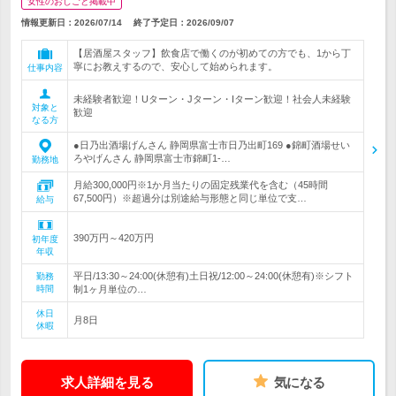
女性のおしごと掲載中
情報更新日：2026/07/14
終了予定日：
2026/09/07
【居酒屋スタッフ】飲食店で働くのが初めての方でも、1から丁
寧にお教えするので、安心して始められます。
仕事内容
未経験者歓迎！Uターン・Jターン・Iターン歓迎！社会人未経験
対象と
歓迎
なる方
●日乃出酒場げんさん 静岡県富士市日乃出町169 ●錦町酒場せい
ろやげんさん 静岡県富士市錦町1-…
勤務地
月給300,000円※1か月当たりの固定残業代を含む（45時間
67,500円）※超過分は別途給与形態と同じ単位で支…
給与
390万円～420万円
初年度
年収
平日/13:30～24:00(休憩有)土日祝/12:00～24:00(休憩有)※シフト
勤務
時間
制1ヶ月単位の…
休日
月8日
休暇
求人詳細を見る
気になる