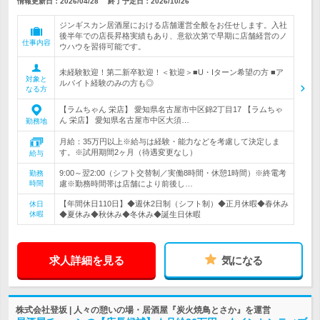
情報更新日：2026/04/28
終了予定日：
2026/10/26
ジンギスカン居酒屋における店舗運営全般をお任せします。入社
後半年での店長昇格実績もあり、意欲次第で早期に店舗経営のノ
仕事内容
ウハウを習得可能です。
未経験歓迎！第二新卒歓迎！＜歓迎＞■U・Iターン希望の方 ■ア
対象と
ルバイト経験のみの方も◎
なる方
【ラムちゃん 栄店】 愛知県名古屋市中区錦2丁目17 【ラムちゃ
ん 栄店】 愛知県名古屋市中区大須…
勤務地
月給：35万円以上※給与は経験・能力などを考慮して決定しま
す。※試用期間2ヶ月（待遇変更なし）
給与
9:00～翌2:00（シフト交替制／実働8時間・休憩1時間）※終電考
勤務
時間
慮※勤務時間帯は店舗により前後し…
【年間休日110日】◆週休2日制（シフト制）◆正月休暇◆春休み
休日
休暇
◆夏休み◆秋休み◆冬休み◆誕生日休暇
求人詳細を見る
気になる
株式会社登坂 | 人々の憩いの場・居酒屋『炭火焼鳥とさか』を運営