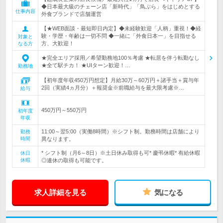
◆日本最大級のチェーン店「新時代」「鳥ぶら」をはじめとする
仕事内容
外食ブランドで店舗運営
【★WEB面談・最短即日内定】◆未経験歓迎「人柄」重視！◆経
験・学歴・年齢は一切不問 ◆一緒に「外食日本一」を目指せる
対象と
方、大歓迎！
なる方
★完全エリア採用／希望勤務地100％考慮 ★転居を伴う転勤なし
★全て駅チカ！ ★UIターン歓迎！…
勤務地
【初年度年収450万円想定】月給30万～60万円＋諸手当＋賞与年
2回（実績4ヵ月分）＋報奨金※前職給与を最大限考慮※…
給与
450万円～550万円
初年度
年収
11:00～翌5:00（実働8時間）※シフト制。勤務時間は店舗により
勤務
時間
異なります。
* シフト制（月6～8日）※土日休み取得も可* 慶弔休暇* 有給休暇
休日
休暇
◎連休の取得も可能です。
求人詳細を見る
気になる