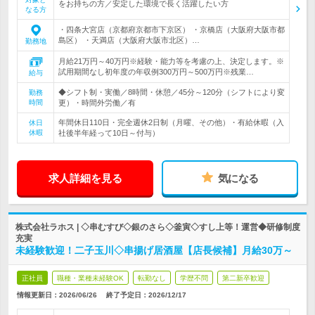
をお持ちの方／安定した環境で長く活躍したい方
なる方
・四条大宮店（京都府京都市下京区） ・京橋店（大阪府大阪市都
島区） ・天満店（大阪府大阪市北区）…
勤務地
月給21万円～40万円※経験・能力等を考慮の上、決定します。※
試用期間なし初年度の年収例300万円～500万円※残業…
給与
◆シフト制・実働／8時間・休憩／45分～120分（シフトにより変
勤務
時間
更）・時間外労働／有
年間休日110日・完全週休2日制（月曜、その他）・有給休暇（入
休日
休暇
社後半年経って10日～付与）
求人詳細を見る
気になる
株式会社ラホス | ◇串むすび◇銀のさら◇釜寅◇すし上等！運営◆研修制度
充実
未経験歓迎！二子玉川◇串揚げ居酒屋【店長候補】月給30万～
正社員
職種・業種未経験OK
転勤なし
学歴不問
第二新卒歓迎
情報更新日：2026/06/26
終了予定日：
2026/12/17