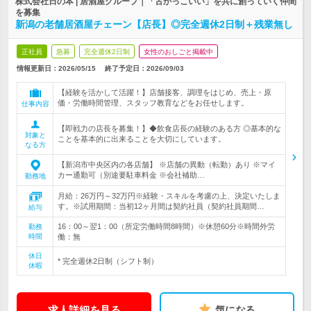
株式会社日の本 | 居酒屋グループ｜「古かっこいい」を共に創っていく仲間
を募集
新潟の老舗居酒屋チェーン【店長】◎完全週休2日制＋残業無し
正社員
急募
完全週休2日制
女性のおしごと掲載中
情報更新日：2026/05/15
終了予定日：
2026/09/03
【経験を活かして活躍！】店舗接客、調理をはじめ、売上・原
価・労働時間管理、スタッフ教育などをお任せします。
仕事内容
【即戦力の店長を募集！】◆飲食店長の経験のある方 ◎基本的な
対象と
ことを基本的に出来ることを大切にしています。
なる方
【新潟市中央区内の各店舗】 ※店舗の異動（転勤）あり ※マイ
カー通勤可（別途要駐車料金 ※会社補助…
勤務地
月給：26万円～32万円※経験・スキルを考慮の上、決定いたしま
す。※試用期間：当初12ヶ月間は契約社員（契約社員期間…
給与
16：00～翌1：00（所定労働時間8時間）※休憩60分※時間外労
勤務
時間
働：無
休日
* 完全週休2日制（シフト制）
休暇
求人詳細を見る
気になる