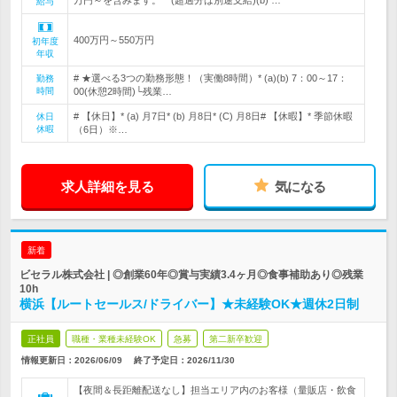
万円～を含みます。 (超過分は別途支給)(b) …
給与
400万円～550万円
初年度
年収
# ★選べる3つの勤務形態！（実働8時間）* (a)(b) 7：00～17：
勤務
時間
00(休憩2時間)└残業…
# 【休日】* (a) 月7日* (b) 月8日* (C) 月8日# 【休暇】* 季節休暇
休日
休暇
（6日）※…
求人詳細を見る
気になる
新着
ビセラル株式会社 | ◎創業60年◎賞与実績3.4ヶ月◎食事補助あり◎残業
10h
横浜【ルートセールス/ドライバー】★未経験OK★週休2日制
正社員
職種・業種未経験OK
急募
第二新卒歓迎
情報更新日：2026/06/09
終了予定日：
2026/11/30
【夜間＆長距離配送なし】担当エリア内のお客様（量販店・飲食