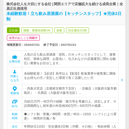
株式会社人を大切にする会社 | 関西エリアで店舗拡大を続ける成長企業｜全
員正社員採用
未経験歓迎！立ち飲み居酒屋の【キッチンスタッフ】★完休2日
制
正社員
職種・業種未経験OK
急募
完全週休2日制
女性のおしごと掲載中
情報更新日：2026/07/31
終了予定日：
2027/01/21
人気の立ち飲み居酒屋「庶民」のキッチンスタッフとして、接客
対応、簡単な調理、お皿洗い、仕入れなどの店舗運営に関わる幅
仕事内容
広い業務をお任せします。
未経験歓迎！【必須】高卒以上【歓迎】飲食業界や接客業に興味
対象と
をお持ちの方／安定した環境で長く活躍したい方
なる方
・四条大宮店（京都府京都市下京区） ・京橋店（大阪府大阪市都
島区） ・天満店（大阪府大阪市北区）…
勤務地
月給21万円～40万円※経験・能力等を考慮の上、決定します。※
試用期間なし初年度の年収例300万円～500万円※残業…
給与
◆シフト制・実働／8時間・休憩／45分～120分（シフトにより変
勤務
時間
更）・時間外労働／有
年間休日110日・完全週休2日制（月曜、その他）・有給休暇（入
休日