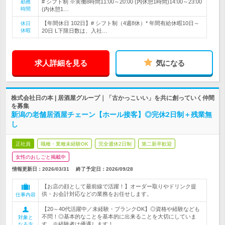
# シフト制 ※実働8時間11:00～20:00 (内休憩1時間)14:00～23:00
勤務
時間
(内休憩1…
【年間休日 102日】# シフト制（4週8休）* 年間有給休暇10日～
休日
休暇
20日 L下限日数は、入社…
求人詳細を見る
気になる
株式会社日の本 | 居酒屋グループ｜「古かっこいい」を共に創っていく仲間
を募集
新潟の老舗居酒屋チェーン【ホール接客】◎完休2日制＋残業無
し
正社員
職種・業種未経験OK
完全週休2日制
第二新卒歓迎
女性のおしごと掲載中
情報更新日：2026/03/31
終了予定日：
2026/09/28
【お店の顔として最前線で活躍！】オーダー取りやドリンク提
供・お会計対応などの業務をお任せします。
仕事内容
【20～40代活躍中／未経験・ブランクOK】◎資格や経験なども
不問！◎基本的なことを基本的に出来ることを大切にしていま
対象と
す。※経験者は優遇します！
なる方