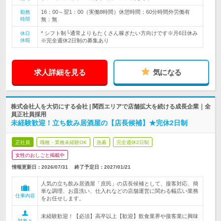
16：00～翌1：00（実働8時間）休憩時間：60分時間外労働有
勤務
時間
無：無
* シフト制└通常よりもたくさん稼ぎたい方向けです※月6日休み
休日
休暇
※完全週休2日制の募集あり
求人詳細を見る
気になる
株式会社人を大切にする会社 | 関西エリアで店舗拡大を続ける成長企業｜全
員正社員採用
未経験歓迎！立ち飲み居酒屋の【店長候補】★完休2日制
正社員
職種・業種未経験OK
急募
完全週休2日制
女性のおしごと掲載中
情報更新日：2026/07/31
終了予定日：
2027/01/21
人気の立ち飲み居酒屋「庶民」の店長候補として、接客対応、簡
単な調理、お皿洗い、仕入れなどの店舗運営に関わる幅広い業務
仕事内容
をお任せします。
未経験歓迎！【必須】高卒以上【歓迎】飲食業界や接客業に興味
対象と