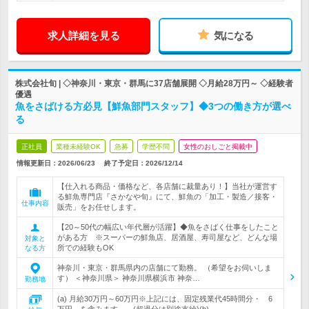
求人詳細を見る
気になる
株式会社旬 | ◇神奈川・東京・群馬に37店舗展開 ◇月給28万円～ ◇経験者
優遇
魚をさばける方必見【鮮魚部門スタッフ】◆3つの働き方が選べ
る
正社員
業種未経験OK
急募
学歴不問
女性のおしごと掲載中
情報更新日：2026/06/23
終了予定日：
2026/12/14
【仕入れる商品・価格など、各店舗に裁量あり！】当社が運営す
る鮮魚専門店『さかなや旬』にて、鮮魚の「加工・製造／接客・
仕事内容
販売」をお任せします。
【20～50代の幅広い年代層が活躍】◆魚をさばく仕事をしたこと
がある方 ※スーパーの鮮魚店、居酒屋、寿司屋など、どんな場
対象と
所での経験もOK
なる方
神奈川・東京・群馬県内の店舗にて勤務。 （希望をお伺いしま
す） ＜神奈川県＞ 神奈川県横浜市 神奈…
勤務地
(a) 月給30万円～60万円※上記には、固定残業代45時間分・ 6