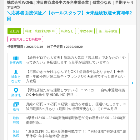
株式会社WONE | 注目度◎成長中の多角事業企業｜残業少なめ｜早期キャリ
アUP◎
＼応募者面接保証／【ホールスタッフ】★未経験歓迎★賞与年2
回
正社員
職種・業種未経験OK
転勤なし
学歴不問
第二新卒歓迎
女性のおしごと掲載中
情報更新日：2026/06/19
終了予定日：
2026/08/20
【経験ゼロでも大丈夫】新潟の人気店『若旦那』であなたの「や
ってみたい」を応援します ☆若手が活躍しています☆
仕事内容
【応募のきっかけはなんでもOK！必須条件はありません】★学
歴・年齢不問／第二新卒・ブランクOK ★新潟でずっと働きたい
対象と
方歓迎
なる方
【駅前店舗だから通勤しやすい♪】 ＊マイカー・自転車通勤相談
OK ◆旬魚旬菜 極DINING 若旦…
勤務地
月給20万円～35万円※経験・能力を考慮し、優遇いたします。※
試用期間3ヵ月あり（期間中の待遇変更なし）【モデル月収…
給与
<早番>13:00～22:00(実働8時間/休憩60分)<遅番>15:00～24:00(実
勤務
時間
働8時間/…
* 週休2日制（日祝休み調整可能です！）* 有給休暇* 特別休暇* 慶
休日
休暇
弔休暇* 年末年始休暇* 産休…