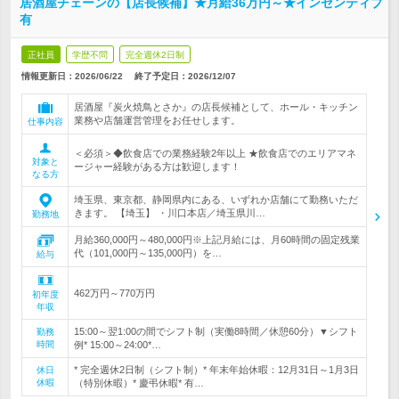
居酒屋チェーンの【店長候補】★月給36万円～★インセンティブ
有
正社員
学歴不問
完全週休2日制
情報更新日：2026/06/22
終了予定日：
2026/12/07
居酒屋『炭火焼鳥とさか』の店長候補として、ホール・キッチン
業務や店舗運営管理をお任せします。
仕事内容
＜必須＞◆飲食店での業務経験2年以上 ★飲食店でのエリアマネ
対象と
ージャー経験がある方は歓迎します！
なる方
埼玉県、東京都、静岡県内にある、いずれか店舗にて勤務いただ
きます。 【埼玉】 ・川口本店／埼玉県川…
勤務地
月給360,000円～480,000円※上記月給には、月60時間の固定残業
代（101,000円～135,000円）を…
給与
462万円～770万円
初年度
年収
15:00～翌1:00の間でシフト制（実働8時間／休憩60分）▼シフト
勤務
時間
例* 15:00～24:00*…
* 完全週休2日制（シフト制）* 年末年始休暇：12月31日～1月3日
休日
休暇
（特別休暇）* 慶弔休暇* 有…