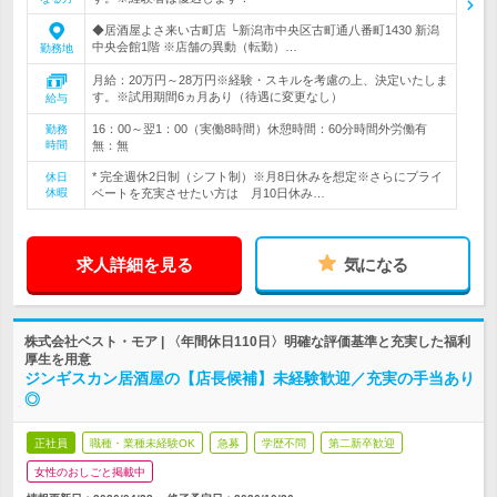
◆居酒屋よさ来い古町店 └新潟市中央区古町通八番町1430 新潟
中央会館1階 ※店舗の異動（転勤）…
勤務地
月給：20万円～28万円※経験・スキルを考慮の上、決定いたしま
す。※試用期間6ヵ月あり（待遇に変更なし）
給与
16：00～翌1：00（実働8時間）休憩時間：60分時間外労働有
勤務
時間
無：無
* 完全週休2日制（シフト制）※月8日休みを想定※さらにプライ
休日
休暇
ベートを充実させたい方は 月10日休み…
求人詳細を見る
気になる
株式会社ベスト・モア | 〈年間休日110日〉明確な評価基準と充実した福利
厚生を用意
ジンギスカン居酒屋の【店長候補】未経験歓迎／充実の手当あり
◎
正社員
職種・業種未経験OK
急募
学歴不問
第二新卒歓迎
女性のおしごと掲載中