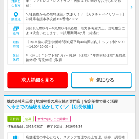
業・ファミレス・レストラン・居酒屋での経験をお持ちの方歓
対象と
迎！
なる方
＼社員寮からの無料送迎バスあり！／ 【カヌチャベイリゾート】
沖縄県名護市字安部156番地2 ※マ…
勤務地
月給185,000円～400,000円※経験、能力を考慮の上、当社規定に
より決定いたします。※試用期間3か月（待遇に…
給与
《1年単位の変形労働時間制(週平均40時間以内)》シフト制* 5:00
勤務
時間
～14:00* 10:00～1…
# 《休日》* シフト制* 月7～9日# 《休暇》* 年間有給休暇* 産前産
休日
休暇
後休暇* 育児休暇（取得…
求人詳細を見る
気になる
株式会社和三盆 | 地域密着の炭火焼き専門店｜安定基盤で長く活躍
＼今までの経験を活かしてく!／【店長候補】
正社員
急募
女性のおしごと掲載中
情報更新日：2026/03/27
終了予定日：
2026/09/24
店舗運営の中心となり、スタッフ管理や売上管理、接客、調理補