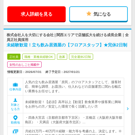
求人詳細を見る
気になる
株式会社人を大切にする会社 | 関西エリアで店舗拡大を続ける成長企業｜全
員正社員採用
未経験歓迎！立ち飲み居酒屋の【フロアスタッフ】★完休2日制
正社員
職種・業種未経験OK
急募
完全週休2日制
女性のおしごと掲載中
情報更新日：2026/07/31
終了予定日：
2027/01/21
人気の立ち飲み居酒屋「庶民」のフロアスタッフとして、接客対
応、簡単な調理、お皿洗い、仕入れなどの店舗運営に関わる幅広
仕事内容
い業務をお任せします。
未経験歓迎！【必須】高卒以上【歓迎】飲食業界や接客業に興味
対象と
をお持ちの方／安定した環境で長く活躍したい方
なる方
・四条大宮店（京都府京都市下京区） ・京橋店（大阪府大阪市都
島区） ・天満店（大阪府大阪市北区）…
勤務地
月給21万円～40万円※経験・能力等を考慮の上、決定します。※