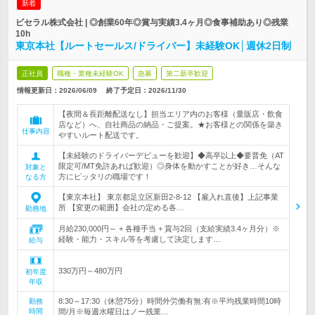
新着
ビセラル株式会社 | ◎創業60年◎賞与実績3.4ヶ月◎食事補助あり◎残業
10h
東京本社【ルートセールス/ドライバー】未経験OK│週休2日制
正社員
職種・業種未経験OK
急募
第二新卒歓迎
情報更新日：2026/06/09
終了予定日：
2026/11/30
【夜間＆長距離配送なし】担当エリア内のお客様（量販店・飲食
店など）へ、自社商品の納品・ご提案。★お客様との関係を築き
仕事内容
やすいルート配送です。
【未経験のドライバーデビューを歓迎】◆高卒以上◆要普免（AT
限定可/MT免許あれば歓迎）◎身体を動かすことが好き…そんな
対象と
方にピッタリの職場です！
なる方
【東京本社】 東京都足立区新田2-8-12 【雇入れ直後】上記事業
所 【変更の範囲】会社の定める各…
勤務地
月給230,000円～ + 各種手当 + 賞与2回（支給実績3.4ヶ月分）※
経験・能力・スキル等を考慮して決定します…
給与
330万円～480万円
初年度
年収
8:30～17:30（休憩75分）時間外労働有無:有※平均残業時間10時
勤務
時間
間/月※毎週水曜日はノー残業…