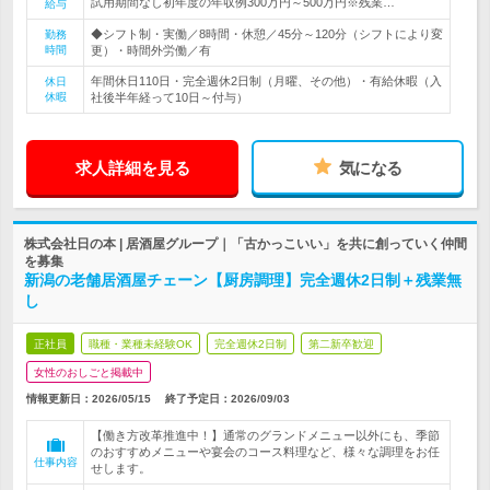
試用期間なし初年度の年収例300万円～500万円※残業…
給与
◆シフト制・実働／8時間・休憩／45分～120分（シフトにより変
勤務
時間
更）・時間外労働／有
年間休日110日・完全週休2日制（月曜、その他）・有給休暇（入
休日
休暇
社後半年経って10日～付与）
求人詳細を見る
気になる
株式会社日の本 | 居酒屋グループ｜「古かっこいい」を共に創っていく仲間
を募集
新潟の老舗居酒屋チェーン【厨房調理】完全週休2日制＋残業無
し
正社員
職種・業種未経験OK
完全週休2日制
第二新卒歓迎
女性のおしごと掲載中
情報更新日：2026/05/15
終了予定日：
2026/09/03
【働き方改革推進中！】通常のグランドメニュー以外にも、季節
のおすすめメニューや宴会のコース料理など、様々な調理をお任
仕事内容
せします。