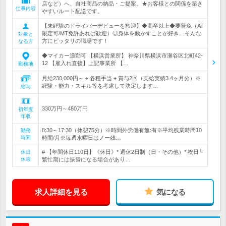
店など）へ、自社商品の納品・ご提案。★お客様との関係を築き
仕事内容
やすいルート配送です。
【未経験のドライバーデビューを歓迎】◆高卒以上◆要普免（AT
限定可/MT免許あれば歓迎）◎身体を動かすことが好き…そんな
対象と
方にピッタリの職場です！
なる方
◆マイカー通勤可 【横浜営業所】 神奈川県横浜市瀬谷区北町42-
12 【雇入れ直後】上記事業所 【…
勤務地
月給230,000円～ + 各種手当 + 賞与2回（支給実績3.4ヶ月分）※
経験・能力・スキル等を考慮して決定します…
給与
330万円～480万円
初年度
年収
8:30～17:30（休憩75分）※時間外労働有無:有※平均残業時間10
勤務
時間
時間/月※毎週水曜日はノー残…
# 【年間休日110日】《休日》* 週休2日制（日・その他）* 祝日└
休日
休暇
繁忙期には振替になる場合があり…
求人詳細を見る
気になる