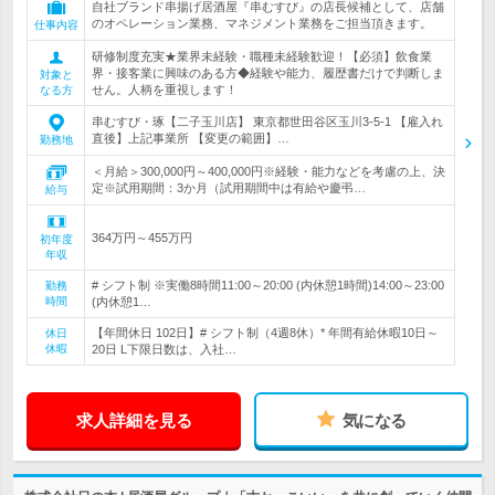
自社ブランド串揚げ居酒屋『串むすび』の店長候補として、店舗
のオペレーション業務、マネジメント業務をご担当頂きます。
仕事内容
研修制度充実★業界未経験・職種未経験歓迎！【必須】飲食業
界・接客業に興味のある方◆経験や能力、履歴書だけで判断しま
対象と
せん。人柄を重視します！
なる方
串むすび・琢【二子玉川店】 東京都世田谷区玉川3-5-1 【雇入れ
直後】上記事業所 【変更の範囲】…
勤務地
＜月給＞300,000円～400,000円※経験・能力などを考慮の上、決
定※試用期間：3か月（試用期間中は有給や慶弔…
給与
364万円～455万円
初年度
年収
# シフト制 ※実働8時間11:00～20:00 (内休憩1時間)14:00～23:00
勤務
時間
(内休憩1…
【年間休日 102日】# シフト制（4週8休）* 年間有給休暇10日～
休日
休暇
20日 L下限日数は、入社…
求人詳細を見る
気になる