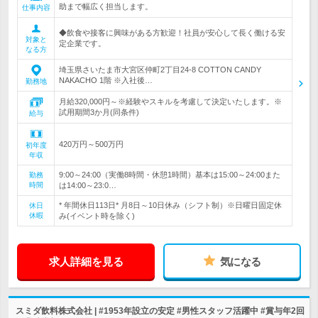
助まで幅広く担当します。
仕事内容
◆飲食や接客に興味がある方歓迎！社員が安心して長く働ける安
対象と
定企業です。
なる方
埼玉県さいたま市大宮区仲町2丁目24-8 COTTON CANDY
NAKACHO 1階 ※入社後…
勤務地
月給320,000円～※経験やスキルを考慮して決定いたします。※
試用期間3か月(同条件)
給与
420万円～500万円
初年度
年収
9:00～24:00（実働8時間・休憩1時間）基本は15:00～24:00また
勤務
時間
は14:00～23:0…
* 年間休日113日* 月8日～10日休み（シフト制）※日曜日固定休
休日
休暇
み(イベント時を除く)
求人詳細を見る
気になる
スミダ飲料株式会社 | #1953年設立の安定 #男性スタッフ活躍中 #賞与年2回