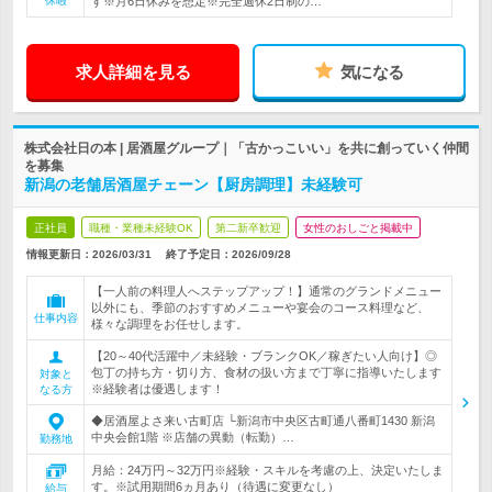
休暇
す※月6日休みを想定※完全週休2日制の…
求人詳細を見る
気になる
株式会社日の本 | 居酒屋グループ｜「古かっこいい」を共に創っていく仲間
を募集
新潟の老舗居酒屋チェーン【厨房調理】未経験可
正社員
職種・業種未経験OK
第二新卒歓迎
女性のおしごと掲載中
情報更新日：2026/03/31
終了予定日：
2026/09/28
【一人前の料理人へステップアップ！】通常のグランドメニュー
以外にも、季節のおすすめメニューや宴会のコース料理など、
仕事内容
様々な調理をお任せします。
【20～40代活躍中／未経験・ブランクOK／稼ぎたい人向け】◎
包丁の持ち方・切り方、食材の扱い方まで丁寧に指導いたします
対象と
※経験者は優遇します！
なる方
◆居酒屋よさ来い古町店 └新潟市中央区古町通八番町1430 新潟
中央会館1階 ※店舗の異動（転勤）…
勤務地
月給：24万円～32万円※経験・スキルを考慮の上、決定いたしま
す。※試用期間6ヵ月あり（待遇に変更なし）
給与