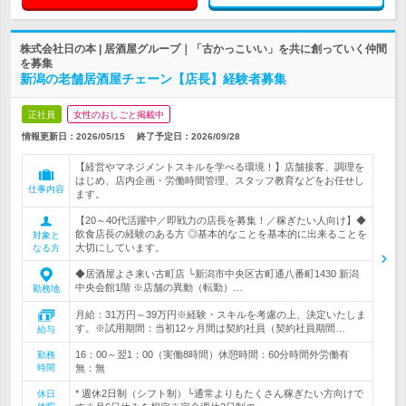
株式会社日の本 | 居酒屋グループ｜「古かっこいい」を共に創っていく仲間
を募集
新潟の老舗居酒屋チェーン【店長】経験者募集
正社員
女性のおしごと掲載中
情報更新日：2026/05/15
終了予定日：
2026/09/28
【経営やマネジメントスキルを学べる環境！】店舗接客、調理を
はじめ、店内企画・労働時間管理、スタッフ教育などをお任せし
仕事内容
ます。
【20～40代活躍中／即戦力の店長を募集！／稼ぎたい人向け】◆
飲食店長の経験のある方 ◎基本的なことを基本的に出来ることを
対象と
大切にしています。
なる方
◆居酒屋よさ来い古町店 └新潟市中央区古町通八番町1430 新潟
中央会館1階 ※店舗の異動（転勤）…
勤務地
月給：31万円～39万円※経験・スキルを考慮の上、決定いたしま
す。※試用期間：当初12ヶ月間は契約社員（契約社員期間…
給与
16：00～翌1：00（実働8時間）休憩時間：60分時間外労働有
勤務
時間
無：無
* 週休2日制（シフト制）└通常よりもたくさん稼ぎたい方向けで
休日