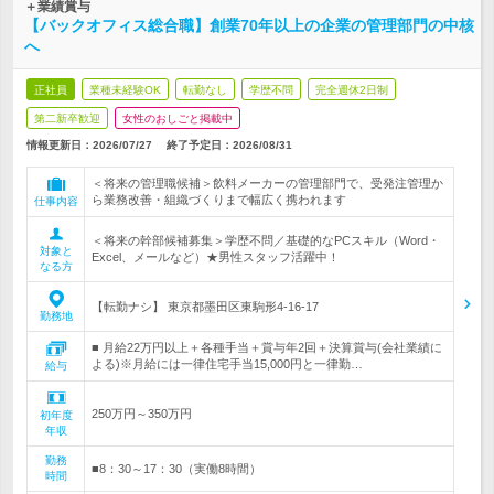
＋業績賞与
【バックオフィス総合職】創業70年以上の企業の管理部門の中核
へ
正社員
業種未経験OK
転勤なし
学歴不問
完全週休2日制
第二新卒歓迎
女性のおしごと掲載中
情報更新日：2026/07/27
終了予定日：
2026/08/31
＜将来の管理職候補＞飲料メーカーの管理部門で、受発注管理か
ら業務改善・組織づくりまで幅広く携われます
仕事内容
＜将来の幹部候補募集＞学歴不問／基礎的なPCスキル（Word・
対象と
Excel、メールなど）★男性スタッフ活躍中！
なる方
【転勤ナシ】 東京都墨田区東駒形4-16-17
勤務地
■ 月給22万円以上＋各種手当＋賞与年2回＋決算賞与(会社業績に
よる)※月給には一律住宅手当15,000円と一律勤…
給与
250万円～350万円
初年度
年収
勤務
■8：30～17：30（実働8時間）
時間