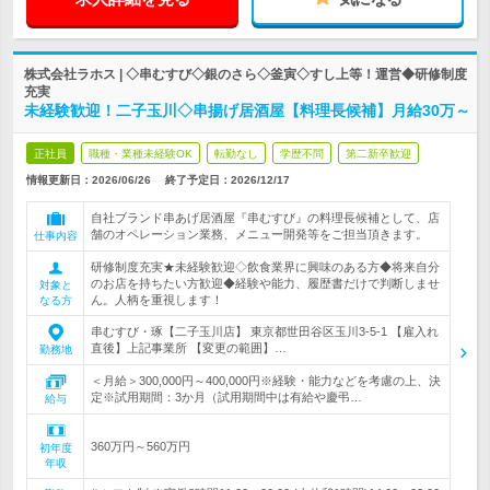
株式会社ラホス | ◇串むすび◇銀のさら◇釜寅◇すし上等！運営◆研修制度
充実
未経験歓迎！二子玉川◇串揚げ居酒屋【料理長候補】月給30万～
正社員
職種・業種未経験OK
転勤なし
学歴不問
第二新卒歓迎
情報更新日：2026/06/26
終了予定日：
2026/12/17
自社ブランド串あげ居酒屋『串むすび』の料理長候補として、店
舗のオペレーション業務、メニュー開発等をご担当頂きます。
仕事内容
研修制度充実★未経験歓迎◇飲食業界に興味のある方◆将来自分
のお店を持ちたい方歓迎◆経験や能力、履歴書だけで判断しませ
対象と
ん。人柄を重視します！
なる方
串むすび・琢【二子玉川店】 東京都世田谷区玉川3-5-1 【雇入れ
直後】上記事業所 【変更の範囲】…
勤務地
＜月給＞300,000円～400,000円※経験・能力などを考慮の上、決
定※試用期間：3か月（試用期間中は有給や慶弔…
給与
360万円～560万円
初年度
年収