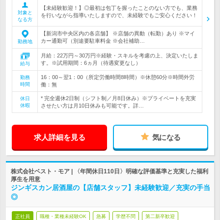
【未経験歓迎！】◎最初は包丁を握ったことのない方でも、業務
対象と
を行いながら指導いたしますので、未経験でもご安心ください！
なる方
【新潟市中央区内の各店舗】 ※店舗の異動（転勤）あり ※マイ
カー通勤可（別途要駐車料金 ※会社補助…
勤務地
月給：22万円～30万円※経験・スキルを考慮の上、決定いたしま
す。※試用期間：6ヵ月（待遇変更なし）
給与
16：00～翌1：00（所定労働時間8時間）※休憩60分※時間外労
勤務
時間
働：無
* 完全週休2日制（シフト制／月8日休み）※プライベートを充実
休日
休暇
させたい方は月10日休みも可能です。詳…
求人詳細を見る
気になる
株式会社ベスト・モア | 〈年間休日110日〉明確な評価基準と充実した福利
厚生を用意
ジンギスカン居酒屋の【店舗スタッフ】未経験歓迎／充実の手当
◎
正社員
職種・業種未経験OK
急募
学歴不問
第二新卒歓迎