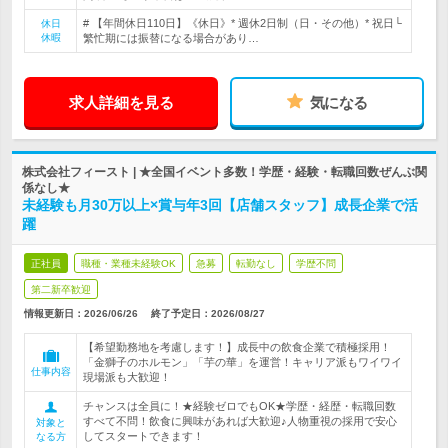
# 【年間休日110日】《休日》* 週休2日制（日・その他）* 祝日└
休日
休暇
繁忙期には振替になる場合があり…
求人詳細を見る
気になる
株式会社フィースト | ★全国イベント多数！学歴・経験・転職回数ぜんぶ関
係なし★
未経験も月30万以上×賞与年3回【店舗スタッフ】成長企業で活
躍
正社員
職種・業種未経験OK
急募
転勤なし
学歴不問
第二新卒歓迎
情報更新日：2026/06/26
終了予定日：
2026/08/27
【希望勤務地を考慮します！】成長中の飲食企業で積極採用！
「金獅子のホルモン」「芋の華」を運営！キャリア派もワイワイ
仕事内容
現場派も大歓迎！
チャンスは全員に！★経験ゼロでもOK★学歴・経歴・転職回数
すべて不問！飲食に興味があれば大歓迎♪人物重視の採用で安心
対象と
してスタートできます！
なる方