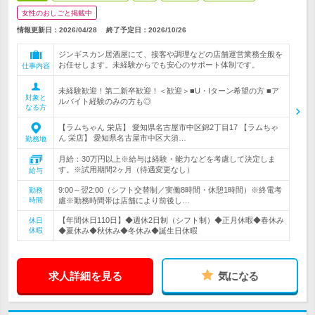
女性のおしごと掲載中
情報更新日：2026/04/28
終了予定日：
2026/10/26
ジンギスカン居酒屋にて、接客や調理などの店舗運営業務全般を
お任せします。未経験からでも安心のサポート体制です。
仕事内容
未経験歓迎！第二新卒歓迎！＜歓迎＞■U・Iターン希望の方 ■ア
対象と
ルバイト経験のみの方も◎
なる方
【ラムちゃん 栄店】 愛知県名古屋市中区錦2丁目17 【ラムちゃ
ん 栄店】 愛知県名古屋市中区大須…
勤務地
月給：30万円以上※給与は経験・能力などを考慮して決定しま
す。※試用期間2ヶ月（待遇変更なし）
給与
9:00～翌2:00（シフト交替制／実働8時間・休憩1時間）※終電考
勤務
時間
慮※勤務時間帯は店舗により前後し…
【年間休日110日】◆週休2日制（シフト制）◆正月休暇◆春休み
休日
休暇
◆夏休み◆秋休み◆冬休み◆誕生日休暇
求人詳細を見る
気になる