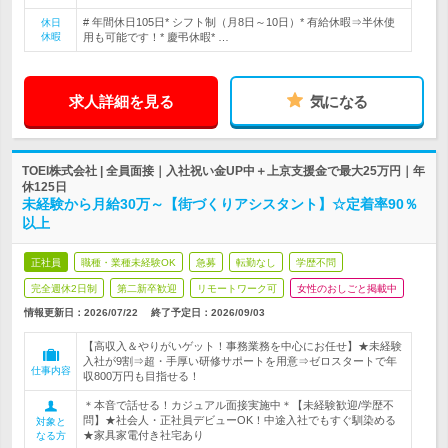
# 年間休日105日* シフト制（月8日～10日）* 有給休暇⇒半休使
休日
休暇
用も可能です！* 慶弔休暇* …
求人詳細を見る
気になる
TOEI株式会社 | 全員面接｜入社祝い金UP中＋上京支援金で最大25万円｜年
休125日
未経験から月給30万～【街づくりアシスタント】☆定着率90％
以上
正社員
職種・業種未経験OK
急募
転勤なし
学歴不問
完全週休2日制
第二新卒歓迎
リモートワーク可
女性のおしごと掲載中
情報更新日：2026/07/22
終了予定日：
2026/09/03
【高収入＆やりがいゲット！事務業務を中心にお任せ】★未経験
入社が9割⇒超・手厚い研修サポートを用意⇒ゼロスタートで年
仕事内容
収800万円も目指せる！
＊本音で話せる！カジュアル面接実施中＊【未経験歓迎/学歴不
問】★社会人・正社員デビューOK！中途入社でもすぐ馴染める
対象と
★家具家電付き社宅あり
なる方