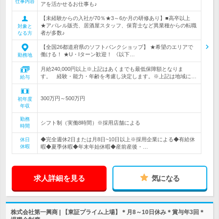
仕事内容
アを活かせるお仕事も♪
【未経験からの入社が70％★3～6か月の研修あり】■高卒以上
★アパレル販売、居酒屋スタッフ、保育士など異業種からの転職
対象と
者が多数♪
なる方
【全国26都道府県のソフトバンクショップ】 ★希望のエリアで
働ける！ ★U・Iターン歓迎！ 《以下…
勤務地
月給240,000円以上※上記はあくまでも最低保障額となりま
す。 経験・能力・年齢を考慮し決定します。※上記は地域に…
給与
300万円～500万円
初年度
年収
勤務
シフト制（実働8時間）※採用店舗による
時間
◆完全週休2日または月8日~10日以上※採用企業による◆有給休
休日
休暇
暇◆夏季休暇◆年末年始休暇◆産前産後・…
求人詳細を見る
気になる
株式会社第一興商 | 【東証プライム上場】＊月8～10日休み＊賞与年3回＊