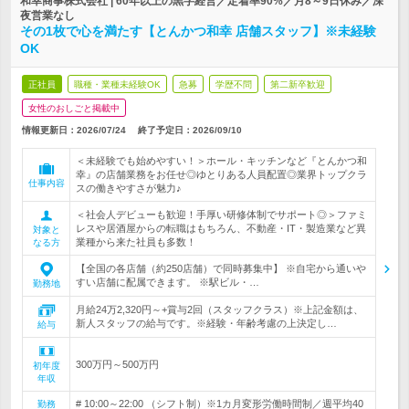
和幸商事株式会社 | 60年以上の黒字経営／定着率90%／月8～9日休み／深
夜営業なし
その1枚で心を満たす【とんかつ和幸 店舗スタッフ】※未経験
OK
正社員
職種・業種未経験OK
急募
学歴不問
第二新卒歓迎
女性のおしごと掲載中
情報更新日：2026/07/24
終了予定日：
2026/09/10
＜未経験でも始めやすい！＞ホール・キッチンなど『とんかつ和
幸』の店舗業務をお任せ◎ゆとりある人員配置◎業界トップクラ
仕事内容
スの働きやすさが魅力♪
＜社会人デビューも歓迎！手厚い研修体制でサポート◎＞ファミ
レスや居酒屋からの転職はもちろん、不動産・IT・製造業など異
対象と
業種から来た社員も多数！
なる方
【全国の各店舗（約250店舗）で同時募集中】 ※自宅から通いや
すい店舗に配属できます。 ※駅ビル・…
勤務地
月給24万2,320円～+賞与2回（スタッフクラス）※上記金額は、
新人スタッフの給与です。※経験・年齢考慮の上決定し…
給与
300万円～500万円
初年度
年収
# 10:00～22:00 （シフト制）※1カ月変形労働時間制／週平均40
勤務