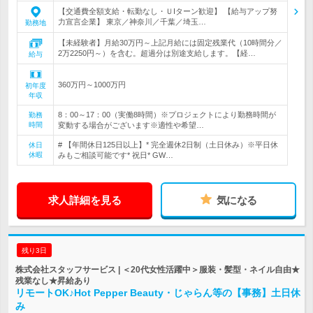
【交通費全額支給・転勤なし・ＵIターン歓迎】 【給与アップ努
力宣言企業】 東京／神奈川／千葉／埼玉…
勤務地
【未経験者】月給30万円～上記月給には固定残業代（10時間分／
2万2250円～）を含む。超過分は別途支給します。【経…
給与
360万円～1000万円
初年度
年収
8：00～17：00（実働8時間）※プロジェクトにより勤務時間が
勤務
時間
変動する場合がございます※適性や希望…
# 【年間休日125日以上】* 完全週休2日制（土日休み）※平日休
休日
休暇
みもご相談可能です* 祝日* GW…
求人詳細を見る
気になる
残り3日
株式会社スタッフサービス | ＜20代女性活躍中＞服装・髪型・ネイル自由★
残業なし★昇給あり
リモートOK♪Hot Pepper Beauty・じゃらん等の【事務】土日休
み