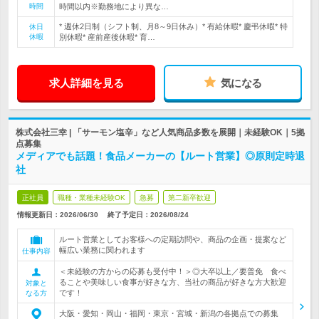
時間
時間以内※勤務地により異な…
* 週休2日制（シフト制、月8～9日休み）* 有給休暇* 慶弔休暇* 特
休日
休暇
別休暇* 産前産後休暇* 育…
求人詳細を見る
気になる
株式会社三幸 | 「サーモン塩辛」など人気商品多数を展開｜未経験OK｜5拠
点募集
メディアでも話題！食品メーカーの【ルート営業】◎原則定時退
社
正社員
職種・業種未経験OK
急募
第二新卒歓迎
情報更新日：2026/06/30
終了予定日：
2026/08/24
ルート営業としてお客様への定期訪問や、商品の企画・提案など
幅広い業務に関われます
仕事内容
＜未経験の方からの応募も受付中！＞◎大卒以上／要普免 食べ
ることや美味しい食事が好きな方、当社の商品が好きな方大歓迎
対象と
です！
なる方
大阪・愛知・岡山・福岡・東京・宮城・新潟の各拠点での募集