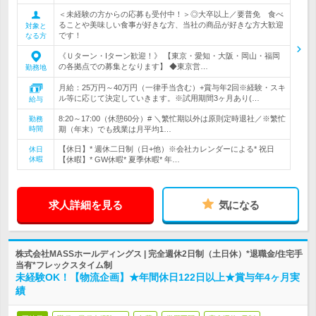
＜未経験の方からの応募も受付中！＞◎大卒以上／要普免 食べ
ることや美味しい食事が好きな方、当社の商品が好きな方大歓迎
対象と
です！
なる方
《Ｕターン・Iターン歓迎！》 【東京・愛知・大阪・岡山・福岡
の各拠点での募集となります】 ◆東京営…
勤務地
月給：25万円～40万円（一律手当含む）+賞与年2回※経験・スキ
ル等に応じて決定していきます。※試用期間3ヶ月あり(…
給与
8:20～17:00（休憩60分）# ＼繁忙期以外は原則定時退社／※繁忙
勤務
時間
期（年末）でも残業は月平均1…
【休日】* 週休二日制（日+他）※会社カレンダーによる* 祝日
休日
休暇
【休暇】* GW休暇* 夏季休暇* 年…
求人詳細を見る
気になる
株式会社MASSホールディングス | 完全週休2日制（土日休）*退職金/住宅手
当有*フレックスタイム制
未経験OK！【物流企画】★年間休日122日以上★賞与年4ヶ月実
績