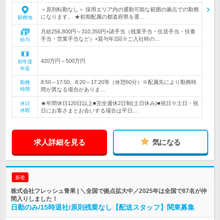
＜原則転勤なし＞ 採用エリア内の通勤可能な範囲の拠点での勤務
になります。 ★初期配属の都道府県を選…
勤務地
月給256,800円～310,350円+諸手当（残業手当・住居手当・扶養
手当・営業手当など）+賞与年2回※ご入社時の…
給与
420万円～500万円
初年度
年収
8:50～17:50、8:20～17:20等（休憩60分）※配属先により勤務時
勤務
時間
間が異なる場合がありま…
★年間休日120日以上■完全週休2日制(土日休み)■祝日※土日・祝
休日
休暇
日にお客さまとお会いする場合は平日…
求人詳細を見る
気になる
新着
株式会社フレッシュ青果 | ＼全国で拠点拡大中／2025年は全国で87名が仲
間入りしました！
日勤のみ/15時退社/原則残業なし【配送スタッフ】関東募集