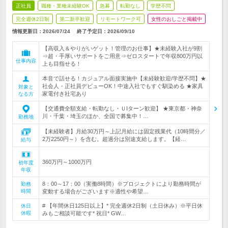
正社員
職種・業種未経験OK
急募
転勤なし
学歴不問
完全週休2日制
第二新卒歓迎
リモートワーク可
女性のおしごと掲載中
情報更新日：2026/07/24
終了予定日：
2026/09/10
【高収入＆やりがいゲット！管理のお仕事】★未経験入社が9割
⇒超・手厚いサポートをご用意⇒ゼロスタートで年収800万円以
仕事内容
上も目指せる！
本音で話せる！カジュアル面接実施中【未経験歓迎/学歴不問】★
社会人・正社員デビューOK！中途入社でもすぐ馴染める ★家具
対象と
家電付き社宅あり
なる方
【交通費全額支給・転勤なし・ＵIターン歓迎】 ★東京都・神奈
川・千葉・埼玉のほか、全国で募集中！…
勤務地
【未経験者】月給30万円～上記月給には固定残業代（10時間分／
2万2250円～）を含む。超過分は別途支給します。【経…
給与
360万円～1000万円
初年度
年収
8：00～17：00（実働8時間）※プロジェクトにより勤務時間が
勤務
時間
変動する場合がございます※適性や希望…
# 【年間休日125日以上】* 完全週休2日制（土日休み）※平日休
休日
休暇
みもご相談可能です* 祝日* GW…