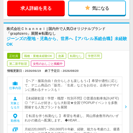
求人詳細を見る
気になる
株式会社Ｃｈａｎｎｅｌ | 国内外で人気◎オリジナルブランド
「graphzero」展開★転勤なし
ジーンズの聖地・児島から、世界へ【アパレル系総合職】未経験
OK
正社員
職種・業種未経験OK
急募
転勤なし
学歴不問
第二新卒歓迎
女性のおしごと掲載中
情報更新日：2026/06/19
終了予定日：
2026/08/20
【ヘア・服装自由！自分らしさも楽しもう♪】希望や適性に応じ
て、デニム商品の「販売」「生産」などをお任せ。企画やデザイ
仕事内容
ンに携わるチャンスも！
【未経験歓迎！学歴・職歴・性別不問】◎普通自動車免許(AT可)
◎『デニムが好き』なら大歓迎★全国でPOPUPイベントを多数
対象と
開催する人気ブランドを展開
なる方
【 転居を伴う転勤なし 】 希望を考慮し、岡山県倉敷市内のいず
れかの拠点へ配属します。 ◆HEAR…
勤務地
月給220,000円～250,000円※年齢、経験、能力を考慮の上、優遇