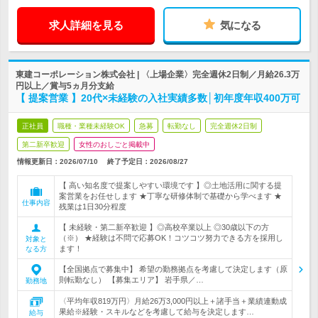
求人詳細を見る
気になる
東建コーポレーション株式会社 | 〈上場企業〉完全週休2日制／月給26.3万
円以上／賞与5ヵ月分支給
【 提案営業 】20代×未経験の入社実績多数│初年度年収400万可
正社員
職種・業種未経験OK
急募
転勤なし
完全週休2日制
第二新卒歓迎
女性のおしごと掲載中
情報更新日：2026/07/10
終了予定日：
2026/08/27
【 高い知名度で提案しやすい環境です 】◎土地活用に関する提
案営業をお任せします ★丁寧な研修体制で基礎から学べます ★
仕事内容
残業は1日30分程度
【 未経験・第二新卒歓迎 】◎高校卒業以上 ◎30歳以下の方
（※） ★経験は不問で応募OK！コツコツ努力できる方を採用し
対象と
ます！
なる方
【全国拠点で募集中】 希望の勤務拠点を考慮して決定します（原
則転勤なし） 【募集エリア】 岩手県／…
勤務地
〈平均年収819万円〉月給26万3,000円以上＋諸手当＋業績連動成
果給※経験・スキルなどを考慮して給与を決定します…
給与