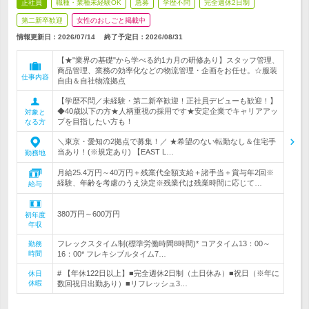
正社員
職種・業種未経験OK
急募
学歴不問
完全週休2日制
第二新卒歓迎
女性のおしごと掲載中
情報更新日：2026/07/14
終了予定日：
2026/08/31
【★"業界の基礎"から学べる約1カ月の研修あり】スタッフ管理、
商品管理、業務の効率化などの物流管理・企画をお任せ。☆服装
仕事内容
自由＆自社物流拠点
【学歴不問／未経験・第二新卒歓迎！正社員デビューも歓迎！】
◆40歳以下の方★人柄重視の採用です★安定企業でキャリアアッ
対象と
プを目指したい方も！
なる方
＼東京・愛知の2拠点で募集！／ ★希望のない転勤なし＆住宅手
当あり！(※規定あり) 【EAST L…
勤務地
月給25.4万円～40万円＋残業代全額支給＋諸手当＋賞与年2回※
経験、年齢を考慮のうえ決定※残業代は残業時間に応じて…
給与
380万円～600万円
初年度
年収
フレックスタイム制(標準労働時間8時間)* コアタイム13：00～
勤務
時間
16：00* フレキシブルタイム7…
# 【年休122日以上】■完全週休2日制（土日休み）■祝日（※年に
休日
休暇
数回祝日出勤あり）■リフレッシュ3…