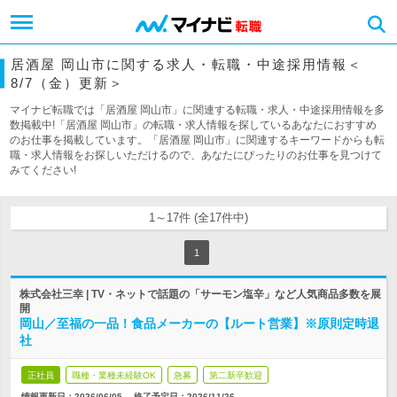
居酒屋 岡山市に関する求人・転職・中途採用情報＜
8/7（金）更新＞
マイナビ転職では「居酒屋 岡山市」に関連する転職・求人・中途採用情報を多
数掲載中!「居酒屋 岡山市」の転職・求人情報を探しているあなたにおすすめ
のお仕事を掲載しています。「居酒屋 岡山市」に関連するキーワードからも転
職・求人情報をお探しいただけるので、あなたにぴったりのお仕事を見つけて
みてください!
1～17件 (全17件中)
1
株式会社三幸 | TV・ネットで話題の「サーモン塩辛」など人気商品多数を展
開
岡山／至福の一品！食品メーカーの【ルート営業】※原則定時退
社
正社員
職種・業種未経験OK
急募
第二新卒歓迎
情報更新日：2026/06/05
終了予定日：
2026/11/26