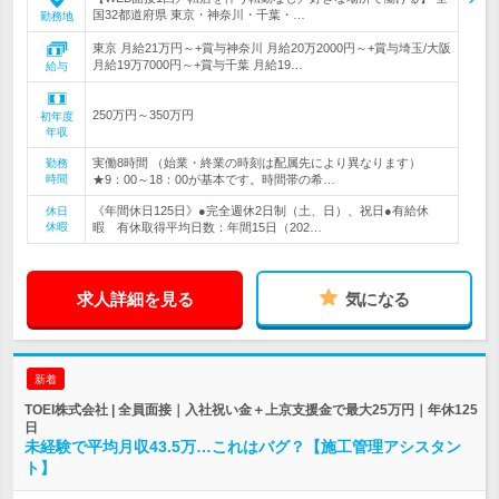
国32都道府県 東京・神奈川・千葉・…
勤務地
東京 月給21万円～+賞与神奈川 月給20万2000円～+賞与埼玉/大阪
月給19万7000円～+賞与千葉 月給19…
給与
250万円～350万円
初年度
年収
実働8時間 （始業・終業の時刻は配属先により異なります）
勤務
時間
★9：00～18：00が基本です。時間帯の希…
《年間休日125日》●完全週休2日制（土、日）、祝日●有給休
休日
休暇
暇 有休取得平均日数：年間15日（202…
求人詳細を見る
気になる
新着
TOEI株式会社 | 全員面接｜入社祝い金＋上京支援金で最大25万円｜年休125
日
未経験で平均月収43.5万…これはバグ？【施工管理アシスタン
ト】