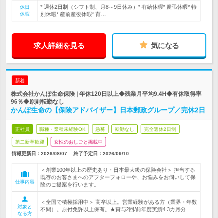
* 週休2日制（シフト制、月8～9日休み）* 有給休暇* 慶弔休暇* 特
休日
休暇
別休暇* 産前産後休暇* 育…
求人詳細を見る
気になる
新着
株式会社かんぽ生命保険 | 年休120日以上◆残業月平均9.4H◆有休取得率
96％◆原則転勤なし
かんぽ生命の【保険アドバイザー】日本郵政グループ／完休2日
正社員
職種・業種未経験OK
急募
転勤なし
完全週休2日制
第二新卒歓迎
女性のおしごと掲載中
情報更新日：2026/08/07
終了予定日：
2026/09/10
＜創業100年以上の歴史あり・日本最大級の保険会社＞ 担当する
既存のお客さまへのアフターフォローや、お悩みをお伺いして保
仕事内容
険のご提案を行います。
＜全国で積極採用中＞ 高卒以上。営業経験がある方（業界・年数
対象と
不問）。原付免許以上保有。★賞与2回/前年度実績4.3カ月分
なる方