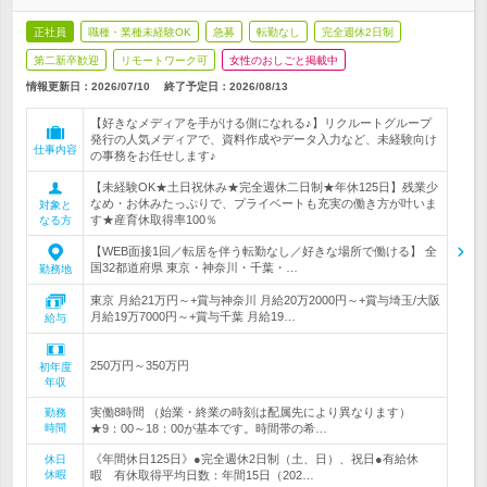
正社員
職種・業種未経験OK
急募
転勤なし
完全週休2日制
第二新卒歓迎
リモートワーク可
女性のおしごと掲載中
情報更新日：2026/07/10
終了予定日：
2026/08/13
【好きなメディアを手がける側になれる♪】リクルートグループ
発行の人気メディアで、資料作成やデータ入力など、未経験向け
仕事内容
の事務をお任せします♪
【未経験OK★土日祝休み★完全週休二日制★年休125日】残業少
なめ・お休みたっぷりで、プライベートも充実の働き方が叶いま
対象と
す★産育休取得率100％
なる方
【WEB面接1回／転居を伴う転勤なし／好きな場所で働ける】 全
国32都道府県 東京・神奈川・千葉・…
勤務地
東京 月給21万円～+賞与神奈川 月給20万2000円～+賞与埼玉/大阪
月給19万7000円～+賞与千葉 月給19…
給与
250万円～350万円
初年度
年収
実働8時間 （始業・終業の時刻は配属先により異なります）
勤務
時間
★9：00～18：00が基本です。時間帯の希…
《年間休日125日》●完全週休2日制（土、日）、祝日●有給休
休日
休暇
暇 有休取得平均日数：年間15日（202…