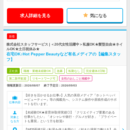
求人詳細を見る
気になる
新着
株式会社スタッフサービス | ＜20代女性活躍中＞私服OK★髪型自由★ネイ
ルOK★土日祝休み★
在宅OK♪Hot Pepper Beautyなど有名メディアの【編集スタッ
フ】
正社員
職種・業種未経験OK
急募
転勤なし
完全週休2日制
第二新卒歓迎
リモートワーク可
女性のおしごと掲載中
情報更新日：2026/08/07
終了予定日：
2026/09/03
【好きを活かせるお仕事♪】人気の美容メディア『ホットペッパ
ービューティー』等の掲載先へ、システム操作や原稿作成のサポ
仕事内容
ートを行います。
【未経験OK★産育休取得実績◎】「クリエイティブ要素のある
仕事がしたい」「オシャレや旅行・グルメが好き」「プライベー
対象と
トも重視」という方を歓迎♪
なる方
【WEB面接1回／転居を伴う転勤なし／好きな場所で働ける】 全