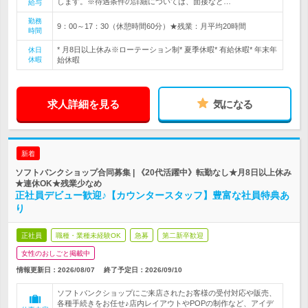
します。※待遇条件の詳細については、面接など…
給与
勤務
9：00～17：30（休憩時間60分）★残業：月平均20時間
時間
* 月8日以上休み※ローテーション制* 夏季休暇* 有給休暇* 年末年
休日
休暇
始休暇
求人詳細を見る
気になる
新着
ソフトバンクショップ合同募集 | 《20代活躍中》転勤なし★月8日以上休み
★連休OK★残業少なめ
正社員デビュー歓迎♪【カウンタースタッフ】豊富な社員特典あ
り
正社員
職種・業種未経験OK
急募
第二新卒歓迎
女性のおしごと掲載中
情報更新日：2026/08/07
終了予定日：
2026/09/10
ソフトバンクショップにご来店されたお客様の受付対応や販売、
各種手続きをお任せ♪店内レイアウトやPOPの制作など、アイデ