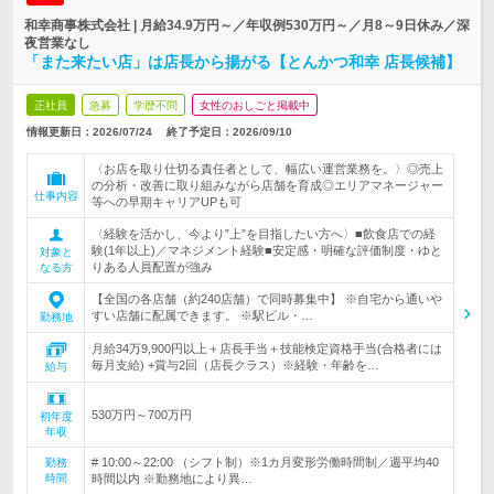
和幸商事株式会社 | 月給34.9万円～／年収例530万円～／月8～9日休み／深
夜営業なし
「また来たい店」は店長から揚がる【とんかつ和幸 店長候補】
正社員
急募
学歴不問
女性のおしごと掲載中
情報更新日：2026/07/24
終了予定日：
2026/09/10
〈お店を取り仕切る責任者として、幅広い運営業務を。〉◎売上
の分析・改善に取り組みながら店舗を育成◎エリアマネージャー
仕事内容
等への早期キャリアUPも可
〈経験を活かし、今より”上”を目指したい方へ〉■飲食店での経
験(1年以上)／マネジメント経験■安定感・明確な評価制度・ゆと
対象と
りある人員配置が強み
なる方
【全国の各店舗（約240店舗）で同時募集中】 ※自宅から通いや
すい店舗に配属できます。 ※駅ビル・…
勤務地
月給34万9,900円以上＋店長手当＋技能検定資格手当(合格者には
毎月支給) +賞与2回（店長クラス）※経験・年齢を…
給与
530万円～700万円
初年度
年収
# 10:00～22:00 （シフト制）※1カ月変形労働時間制／週平均40
勤務
時間
時間以内 ※勤務地により異…