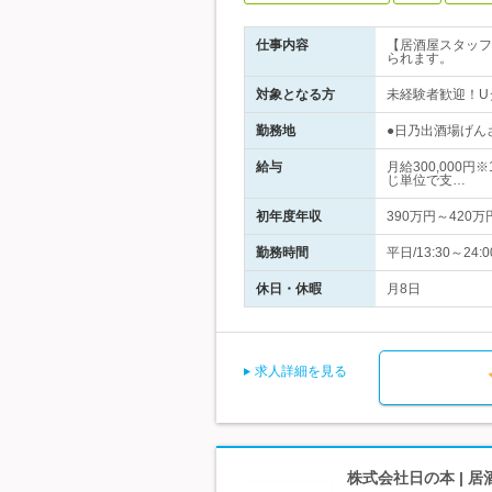
仕事内容
【居酒屋スタッフ
られます。
対象となる方
未経験者歓迎！U
勤務地
●日乃出酒場げん
給与
月給300,000
じ単位で支…
初年度年収
390万円～420万
勤務時間
平日/13:30～24
休日・休暇
月8日
求人詳細を見る
株式会社日の本 |