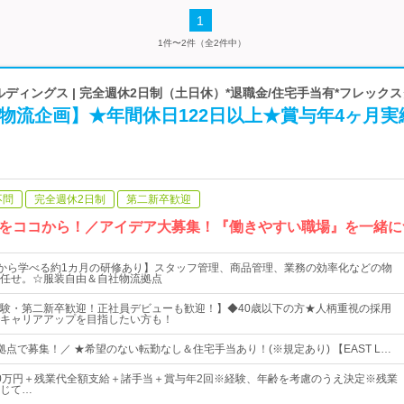
1
1件〜2件（全2件中）
ルディングス | 完全週休2日制（土日休）*退職金/住宅手当有*フレック
物流企画】★年間休日122日以上★賞与年4ヶ月実
不問
完全週休2日制
第二新卒歓迎
をココから！／アイデア大募集！『働きやすい職場』を一緒に
"から学べる約1カ月の研修あり】スタッフ管理、商品管理、業務の効率化などの物
任せ。☆服装自由＆自社物流拠点
験・第二新卒歓迎！正社員デビューも歓迎！】◆40歳以下の方★人柄重視の採用
キャリアアップを目指したい方も！
点で募集！／ ★希望のない転勤なし＆住宅手当あり！(※規定あり) 【EAST L…
～40万円＋残業代全額支給＋諸手当＋賞与年2回※経験、年齢を考慮のうえ決定※残業
じて…