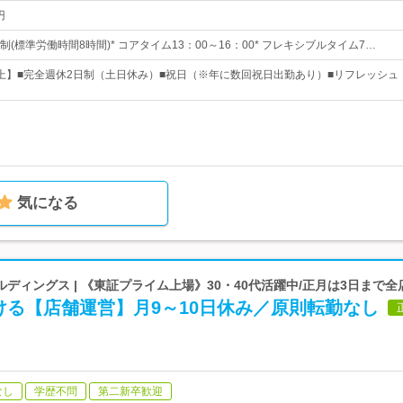
円
(標準労働時間8時間)* コアタイム13：00～16：00* フレキシブルタイム7…
日以上】■完全週休2日制（土日休み）■祝日（※年に数回祝日出勤あり）■リフレッシュ
気になる
ディングス | 《東証プライム上場》30・40代活躍中/正月は3日まで全
ける【店舗運営】月9～10日休み／原則転勤なし
なし
学歴不問
第二新卒歓迎