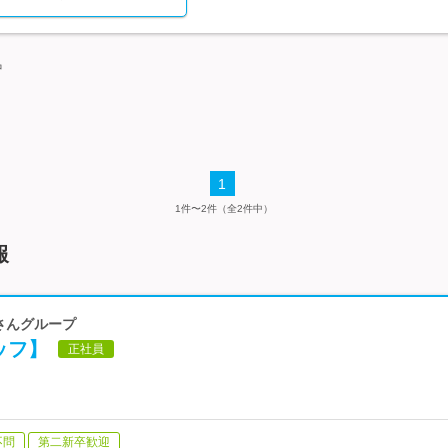
中
1
1件〜2件（全2件中）
報
んさんグループ
ッフ】
正社員
不問
第二新卒歓迎