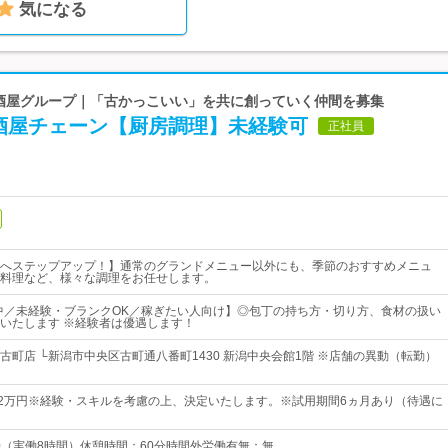
気になる
 居酒屋グループ｜「古かっこいい」を共に創っていく仲間を募集
酒屋チェーン【厨房調理】未経験可
正社員
へステップアップ！】通常のグランドメニュー以外にも、季節のおすすめメニュ
料理など、様々な調理をお任せします。
躍中／未経験・ブランクOK／稼ぎたい人向け】◎包丁の持ち方・切り方、食材の扱い
いたします ※経験者は優遇します！
古町店 └新潟市中央区古町通八番町1430 新潟中央会館1階 ※店舗の異動（転勤）
32万円※経験・スキルを考慮の上、決定いたします。※試用期間6ヵ月あり（待遇に
00（実働8時間）休憩時間：60分時間外労働有無：無