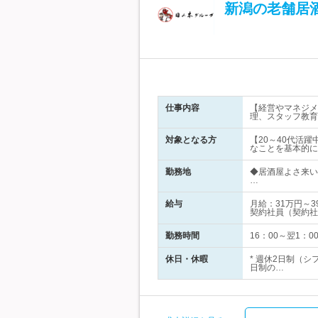
新潟の老舗居
仕事内容
【経営やマネジメ
理、スタッフ教育
対象となる方
【20～40代活
なことを基本的に
勤務地
◆居酒屋よさ来い
…
給与
月給：31万円～
契約社員（契約社
勤務時間
16：00～翌1：
休日・休暇
* 週休2日制（
日制の…