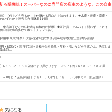
切る醍醐味！スーパーなのに専門店の店主のような、この自由
義》「何をどう売るか」を仕掛ける面白さを味わえます。★水産・農産・畜産・
のいずれかを担当 ◎年間休日114日
、食品加工などの経験者を積極的に採用》◆正社員・アルバイト問わず、これま
価◎新規出店多数でポストチャンスあり
用中 東京/神奈川/大阪/京都/滋賀/奈良/兵庫/岐阜/愛知/三重/静岡/富山/…
5万円＋残業代＋賞与年2回＋各種手当※経験・年齢・能力などを考慮の上、決定しま
途全額…
円
6：00～21：00※店舗により異なります。＜シフト例＞6：00～21：00の間
9日～10日）* 全店休業日（1月1日、1月2日、1月3日、6月中旬※一部店舗除く…
気になる