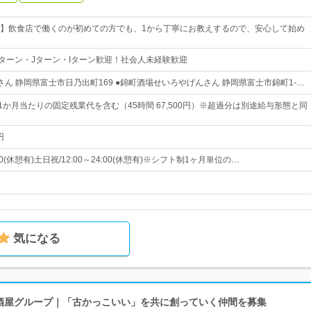
】飲食店で働くのが初めての方でも、1から丁寧にお教えするので、安心して始め
ターン・Jターン・Iターン歓迎！社会人未経験歓迎
さん 静岡県富士市日乃出町169 ●錦町酒場せいろやげんさん 静岡県富士市錦町1-…
円※1か月当たりの固定残業代を含む（45時間 67,500円）※超過分は別途給与形態と同
円
:00(休憩有)土日祝/12:00～24:00(休憩有)※シフト制1ヶ月単位の…
気になる
 居酒屋グループ｜「古かっこいい」を共に創っていく仲間を募集