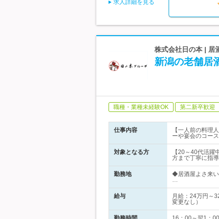
求人詳細を見る
株式会社日の本 |
新潟の老舗居
職種・業種未経験OK
第二新卒歓迎
仕事内容
【一人前の料理人
ーや宴会のコース
対象となる方
【20～40代活
方まで丁寧に指導
勤務地
◆居酒屋よさ来い
…
給与
月給：24万円～
変更なし）
勤務時間
16：00～翌1：