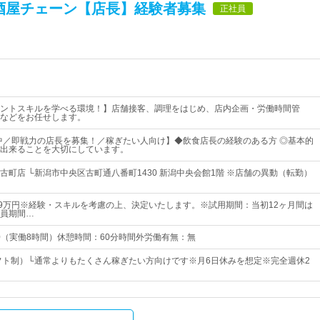
酒屋チェーン【店長】経験者募集
正社員
ントスキルを学べる環境！】店舗接客、調理をはじめ、店内企画・労働時間管
などをお任せします。
躍中／即戦力の店長を募集！／稼ぎたい人向け】◆飲食店長の経験のある方 ◎基本的
出来ることを大切にしています。
古町店 └新潟市中央区古町通八番町1430 新潟中央会館1階 ※店舗の異動（転勤）
39万円※経験・スキルを考慮の上、決定いたします。※試用期間：当初12ヶ月間は
員期間…
00（実働8時間）休憩時間：60分時間外労働有無：無
シフト制）└通常よりもたくさん稼ぎたい方向けです※月6日休みを想定※完全週休2