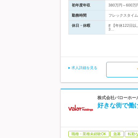
初年度年収
380万円～600万
勤務時間
フレックスタイム制
休日・休暇
# 【年休122
3…
求人詳細を見る
株式会社バローホール
好きな街で働
職種・業種未経験OK
急募
転勤