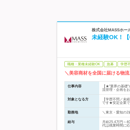
株式会社MASSホー
未経験OK！【
職種・業種未経験OK
急募
学歴
＼美容商材を全国に届ける物流
仕事内容
【★"業界の基礎
流管理・企画をお
対象となる方
【学歴不問／未経
です★安定企業で
勤務地
＼東京・愛知の2拠
給与
月給25.4万円
代は残業時間に応