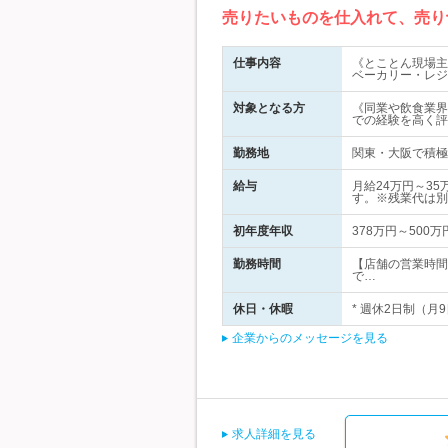
売りたいものを仕入れて、売り
仕事内容
《とことん現場主
ベーカリー・レジ
対象となる方
《同業や飲食業界
での経験を高く評
勤務地
関東・大阪で積極採
給与
月給24万円～3
す。※残業代は別
初年度年収
378万円～500万
勤務時間
【店舗の営業時間】
で…
休日・休暇
* 週休2日制（月
企業からのメッセージを見る
求人詳細を見る