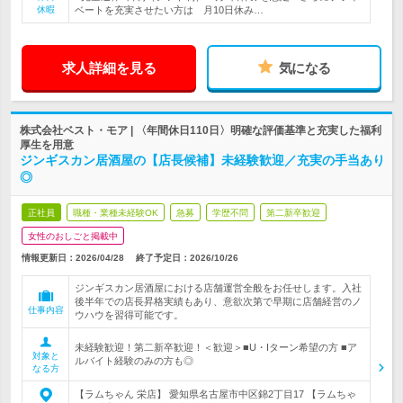
休暇
ベートを充実させたい方は 月10日休み…
求人詳細を見る
気になる
株式会社ベスト・モア | 〈年間休日110日〉明確な評価基準と充実した福利
厚生を用意
ジンギスカン居酒屋の【店長候補】未経験歓迎／充実の手当あり
◎
正社員
職種・業種未経験OK
急募
学歴不問
第二新卒歓迎
女性のおしごと掲載中
情報更新日：2026/04/28
終了予定日：
2026/10/26
ジンギスカン居酒屋における店舗運営全般をお任せします。入社
後半年での店長昇格実績もあり、意欲次第で早期に店舗経営のノ
仕事内容
ウハウを習得可能です。
未経験歓迎！第二新卒歓迎！＜歓迎＞■U・Iターン希望の方 ■ア
対象と
ルバイト経験のみの方も◎
なる方
【ラムちゃん 栄店】 愛知県名古屋市中区錦2丁目17 【ラムちゃ