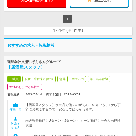
1
1～1件 (全1件中)
おすすめの求人・転職情報
有限会社文清 | げんさんグループ
【居酒屋スタッフ】
正社員
職種・業種未経験OK
急募
学歴不問
第二新卒歓迎
女性のおしごと掲載中
情報更新日：2026/07/14
終了予定日：
2026/09/07
【居酒屋スタッフ】飲食店で働くのが初めての方でも、1から丁
寧にお教えするので、安心して始められます。
仕事内容
未経験者歓迎！Uターン・Jターン・Iターン歓迎！社会人未経験
対象と
歓迎
なる方