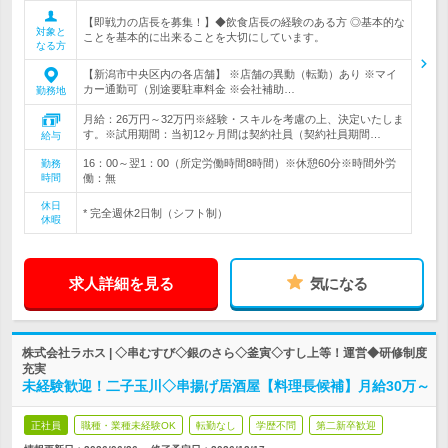
【即戦力の店長を募集！】◆飲食店長の経験のある方 ◎基本的な
対象と
ことを基本的に出来ることを大切にしています。
なる方
【新潟市中央区内の各店舗】 ※店舗の異動（転勤）あり ※マイ
カー通勤可（別途要駐車料金 ※会社補助…
勤務地
月給：26万円～32万円※経験・スキルを考慮の上、決定いたしま
す。※試用期間：当初12ヶ月間は契約社員（契約社員期間…
給与
16：00～翌1：00（所定労働時間8時間）※休憩60分※時間外労
勤務
時間
働：無
休日
* 完全週休2日制（シフト制）
休暇
求人詳細を見る
気になる
株式会社ラホス | ◇串むすび◇銀のさら◇釜寅◇すし上等！運営◆研修制度
充実
未経験歓迎！二子玉川◇串揚げ居酒屋【料理長候補】月給30万～
正社員
職種・業種未経験OK
転勤なし
学歴不問
第二新卒歓迎