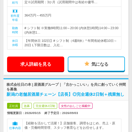
定※試用期間：3か月（試用期間中は有給や慶弔…
給与
364万円～455万円
初年度
年収
# シフト制 ※実働8時間11:00～20:00 (内休憩1時間)14:00～23:00
勤務
時間
(内休憩1…
【年間休日 102日】# シフト制（4週8休）* 年間有給休暇10日～
休日
休暇
20日 L下限日数は、入社…
求人詳細を見る
気になる
株式会社日の本 | 居酒屋グループ｜「古かっこいい」を共に創っていく仲間
を募集
新潟の老舗居酒屋チェーン【店長】◎完全週休2日制＋残業無し
正社員
急募
完全週休2日制
女性のおしごと掲載中
情報更新日：2026/05/15
終了予定日：
2026/09/03
【経験を活かして活躍！】店舗接客、調理をはじめ、売上・原
価・労働時間管理、スタッフ教育などをお任せします。
仕事内容