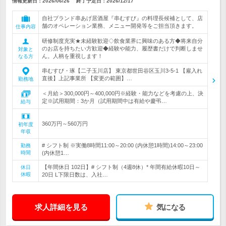
情報更新日：2026/06/26
終了予定日：
2026/12/17
自社ブランド串あげ居酒屋『串むすび』の料理長候補として、店
舗のオペレーション業務、メニュー開発等をご担当頂きます。
仕事内容
研修制度充実★未経験歓迎◇飲食業界に興味のある方◆将来自分
のお店を持ちたい方歓迎◆経験や能力、履歴書だけで判断しませ
対象と
ん。人柄を重視します！
なる方
串むすび・琢【二子玉川店】 東京都世田谷区玉川3-5-1 【雇入れ
直後】上記事業所 【変更の範囲】…
勤務地
＜月給＞300,000円～400,000円※経験・能力などを考慮の上、決
定※試用期間：3か月（試用期間中は有給や慶弔…
給与
360万円～560万円
初年度
年収
# シフト制 ※実働8時間11:00～20:00 (内休憩1時間)14:00～23:00
勤務
時間
(内休憩1…
【年間休日 102日】# シフト制（4週8休）* 年間有給休暇10日～
休日
休暇
20日 L下限日数は、入社…
求人詳細を見る
気になる