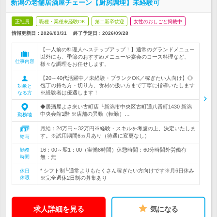
新潟の老舗居酒屋チェーン【厨房調理】未経験可
正社員
職種・業種未経験OK
第二新卒歓迎
女性のおしごと掲載中
情報更新日：2026/03/31
終了予定日：
2026/09/28
【一人前の料理人へステップアップ！】通常のグランドメニュー
以外にも、季節のおすすめメニューや宴会のコース料理など、
仕事内容
様々な調理をお任せします。
【20～40代活躍中／未経験・ブランクOK／稼ぎたい人向け】◎
包丁の持ち方・切り方、食材の扱い方まで丁寧に指導いたします
対象と
※経験者は優遇します！
なる方
◆居酒屋よさ来い古町店 └新潟市中央区古町通八番町1430 新潟
中央会館1階 ※店舗の異動（転勤）…
勤務地
月給：24万円～32万円※経験・スキルを考慮の上、決定いたしま
す。※試用期間6ヵ月あり（待遇に変更なし）
給与
16：00～翌1：00（実働8時間）休憩時間：60分時間外労働有
勤務
時間
無：無
* シフト制└通常よりもたくさん稼ぎたい方向けです※月6日休み
休日
休暇
※完全週休2日制の募集あり
求人詳細を見る
気になる