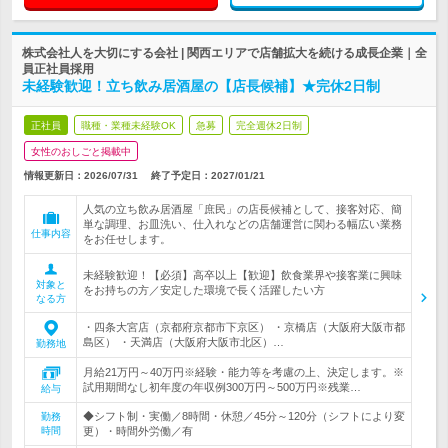
株式会社人を大切にする会社 | 関西エリアで店舗拡大を続ける成長企業｜全
員正社員採用
未経験歓迎！立ち飲み居酒屋の【店長候補】★完休2日制
正社員
職種・業種未経験OK
急募
完全週休2日制
女性のおしごと掲載中
情報更新日：2026/07/31
終了予定日：
2027/01/21
人気の立ち飲み居酒屋「庶民」の店長候補として、接客対応、簡
単な調理、お皿洗い、仕入れなどの店舗運営に関わる幅広い業務
仕事内容
をお任せします。
未経験歓迎！【必須】高卒以上【歓迎】飲食業界や接客業に興味
対象と
をお持ちの方／安定した環境で長く活躍したい方
なる方
・四条大宮店（京都府京都市下京区） ・京橋店（大阪府大阪市都
島区） ・天満店（大阪府大阪市北区）…
勤務地
月給21万円～40万円※経験・能力等を考慮の上、決定します。※
試用期間なし初年度の年収例300万円～500万円※残業…
給与
◆シフト制・実働／8時間・休憩／45分～120分（シフトにより変
勤務
時間
更）・時間外労働／有