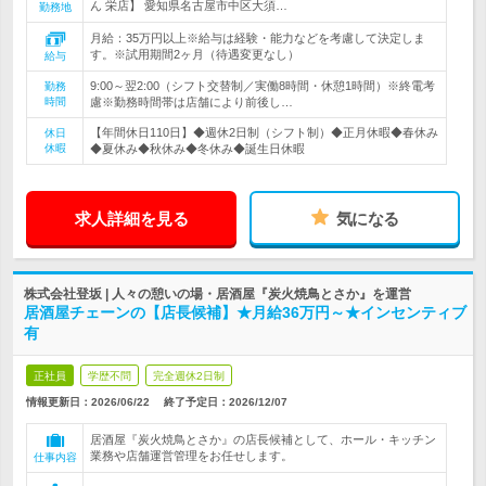
ん 栄店】 愛知県名古屋市中区大須…
勤務地
月給：35万円以上※給与は経験・能力などを考慮して決定しま
す。※試用期間2ヶ月（待遇変更なし）
給与
9:00～翌2:00（シフト交替制／実働8時間・休憩1時間）※終電考
勤務
時間
慮※勤務時間帯は店舗により前後し…
【年間休日110日】◆週休2日制（シフト制）◆正月休暇◆春休み
休日
休暇
◆夏休み◆秋休み◆冬休み◆誕生日休暇
求人詳細を見る
気になる
株式会社登坂 | 人々の憩いの場・居酒屋『炭火焼鳥とさか』を運営
居酒屋チェーンの【店長候補】★月給36万円～★インセンティブ
有
正社員
学歴不問
完全週休2日制
情報更新日：2026/06/22
終了予定日：
2026/12/07
居酒屋『炭火焼鳥とさか』の店長候補として、ホール・キッチン
業務や店舗運営管理をお任せします。
仕事内容