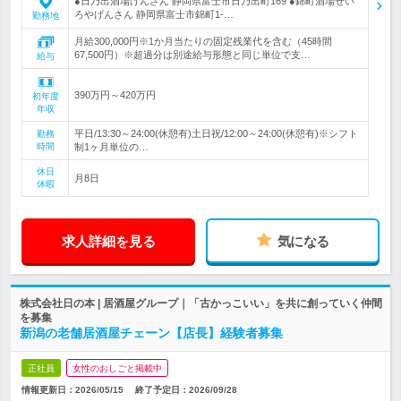
●日乃出酒場げんさん 静岡県富士市日乃出町169 ●錦町酒場せい
ろやげんさん 静岡県富士市錦町1-…
勤務地
月給300,000円※1か月当たりの固定残業代を含む（45時間
67,500円）※超過分は別途給与形態と同じ単位で支…
給与
390万円～420万円
初年度
年収
平日/13:30～24:00(休憩有)土日祝/12:00～24:00(休憩有)※シフト
勤務
時間
制1ヶ月単位の…
休日
月8日
休暇
求人詳細を見る
気になる
株式会社日の本 | 居酒屋グループ｜「古かっこいい」を共に創っていく仲間
を募集
新潟の老舗居酒屋チェーン【店長】経験者募集
正社員
女性のおしごと掲載中
情報更新日：2026/05/15
終了予定日：
2026/09/28