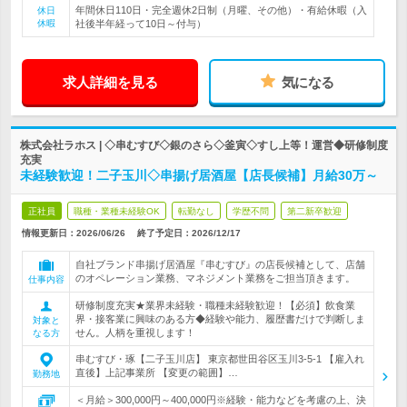
年間休日110日・完全週休2日制（月曜、その他）・有給休暇（入
休日
休暇
社後半年経って10日～付与）
求人詳細を見る
気になる
株式会社ラホス | ◇串むすび◇銀のさら◇釜寅◇すし上等！運営◆研修制度
充実
未経験歓迎！二子玉川◇串揚げ居酒屋【店長候補】月給30万～
正社員
職種・業種未経験OK
転勤なし
学歴不問
第二新卒歓迎
情報更新日：2026/06/26
終了予定日：
2026/12/17
自社ブランド串揚げ居酒屋『串むすび』の店長候補として、店舗
のオペレーション業務、マネジメント業務をご担当頂きます。
仕事内容
研修制度充実★業界未経験・職種未経験歓迎！【必須】飲食業
界・接客業に興味のある方◆経験や能力、履歴書だけで判断しま
対象と
せん。人柄を重視します！
なる方
串むすび・琢【二子玉川店】 東京都世田谷区玉川3-5-1 【雇入れ
直後】上記事業所 【変更の範囲】…
勤務地
＜月給＞300,000円～400,000円※経験・能力などを考慮の上、決