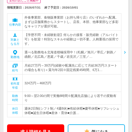
女性のおしごと掲載中
情報更新日：2026/07/31
終了予定日：
2026/10/01
外食事業部、食物販事業部（お持ち帰り店）のいずれかへ配属。
まずは店舗業務からスタートし、店長、本部、他事業部など多彩
仕事内容
なキャリアが選択可能。
【学歴不問・未経験歓迎】何らかの接客・販売経験（アルバイト
可）を歓迎！特別なスキルや経験は一切不要。人柄重視の採用で
対象と
す。
なる方
選べる勤務地＆北海道積極採用中！(札幌／旭川／帯広／釧路／
函館／北広島／恵庭／千歳／岩見沢／三笠／…
勤務地
月給27万円～39万円(経験や配属先に応じて月給36万円スタート
の場合も有り)＋賞与年2回※固定残業45時間、6万1…
給与
324万円～468万円
初年度
年収
9:00～翌2:00の間で実働8時間※配属先店舗により若干の変動有
勤務
時間
り
週休2日制(シフト制／4週8休)■有給休暇■慶弔休暇■リフレッシュ
休日
休暇
休暇■誕生日休暇■産休・育休■介護…
求人詳細を見る
気になる