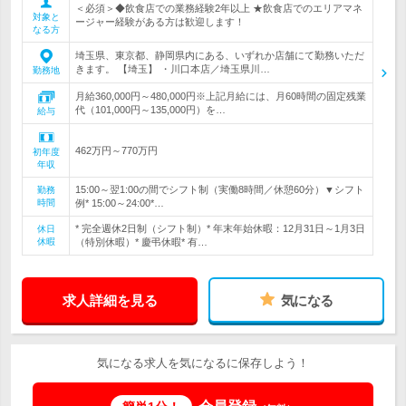
＜必須＞◆飲食店での業務経験2年以上 ★飲食店でのエリアマネ
対象と
ージャー経験がある方は歓迎します！
なる方
埼玉県、東京都、静岡県内にある、いずれか店舗にて勤務いただ
きます。 【埼玉】 ・川口本店／埼玉県川…
勤務地
月給360,000円～480,000円※上記月給には、月60時間の固定残業
代（101,000円～135,000円）を…
給与
462万円～770万円
初年度
年収
15:00～翌1:00の間でシフト制（実働8時間／休憩60分）▼シフト
勤務
時間
例* 15:00～24:00*…
* 完全週休2日制（シフト制）* 年末年始休暇：12月31日～1月3日
休日
休暇
（特別休暇）* 慶弔休暇* 有…
求人詳細を見る
気になる
気になる求人を気になるに保存しよう！