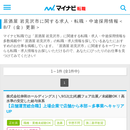
居酒屋 岩見沢市に関する求人・転職・中途採用情報＜
8/7（金）更新＞
マイナビ転職では「居酒屋 岩見沢市」に関連する転職・求人・中途採用情報を
多数掲載中!「居酒屋 岩見沢市」の転職・求人情報を探しているあなたにおす
すめのお仕事を掲載しています。「居酒屋 岩見沢市」に関連するキーワードか
らも転職・求人情報をお探しいただけるので、あなたにぴったりのお仕事を見
つけてみてください!
1～1件 (全1件中)
1
株式会社伸和ホールディングス | ＼9/12(土)札幌フェア出展／未経験OK！高
水準の安定した給与体系
【店舗運営総合職】上場企業で店舗から本部～多事業へキャリア
UP
正社員
職種・業種未経験OK
急募
学歴不問
第二新卒歓迎