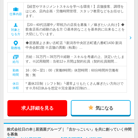
【経営やマネジメントスキルを学べる環境！】店舗接客、調理を
はじめ、店内企画・労働時間管理、スタッフ教育などをお任せし
仕事内容
ます。
【20～40代活躍中／即戦力の店長を募集！／稼ぎたい人向け】◆
飲食店長の経験のある方 ◎基本的なことを基本的に出来ることを
対象と
大切にしています。
なる方
◆居酒屋よさ来い古町店 └新潟市中央区古町通八番町1430 新潟
中央会館1階 ※店舗の異動（転勤）…
勤務地
月給：31万円～39万円※経験・スキルを考慮の上、決定いたしま
す。※試用期間：当初12ヶ月間は契約社員（契約社員期間…
給与
16：00～翌1：00（実働8時間）休憩時間：60分時間外労働有
勤務
時間
無：無
* 週休2日制（シフト制）└通常よりもたくさん稼ぎたい方向けで
休日
休暇
す※月6日休みを想定※完全週休2日制の…
求人詳細を見る
気になる
株式会社日の本 | 居酒屋グループ｜「古かっこいい」を共に創っていく仲間
を募集