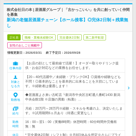
株式会社日の本 | 居酒屋グループ｜「古かっこいい」を共に創っていく仲間
を募集
新潟の老舗居酒屋チェーン【ホール接客】◎完休2日制＋残業無
し
正社員
職種・業種未経験OK
完全週休2日制
第二新卒歓迎
女性のおしごと掲載中
情報更新日：2026/03/31
終了予定日：
2026/09/28
【お店の顔として最前線で活躍！】オーダー取りやドリンク提
供・お会計対応などの業務をお任せします。
仕事内容
【20～40代活躍中／未経験・ブランクOK】◎資格や経験なども
不問！◎基本的なことを基本的に出来ることを大切にしていま
対象と
す。※経験者は優遇します！
なる方
◆居酒屋よさ来い古町店 └新潟市中央区古町通八番町1430 新潟
中央会館1階 ※店舗の異動（転勤）…
勤務地
月給：20万円～28万円※経験・スキルを考慮の上、決定いたしま
す。※試用期間6ヵ月あり（待遇に変更なし）
給与
16：00～翌1：00（実働8時間）休憩時間：60分時間外労働有
勤務
時間
無：無
* 完全週休2日制（シフト制）※月8日休みを想定※さらにプライ
休日