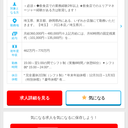
＜必須＞◆飲食店での業務経験2年以上 ★飲食店でのエリアマネ
対象と
ージャー経験がある方は歓迎します！
なる方
埼玉県、東京都、静岡県内にある、いずれか店舗にて勤務いただ
きます。 【埼玉】 ・川口本店／埼玉県川…
勤務地
月給360,000円～480,000円※上記月給には、月60時間の固定残業
代（101,000円～135,000円）を…
給与
462万円～770万円
初年度
年収
15:00～翌1:00の間でシフト制（実働8時間／休憩60分）▼シフト
勤務
時間
例* 15:00～24:00*…
* 完全週休2日制（シフト制）* 年末年始休暇：12月31日～1月3日
休日
休暇
（特別休暇）* 慶弔休暇* 有…
求人詳細を見る
気になる
気になる求人を気になるに保存しよう！