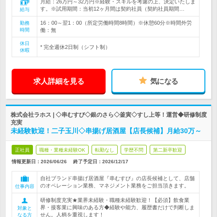
月給：26万円～32万円※経験・スキルを考慮の上、決定いたしま
す。※試用期間：当初12ヶ月間は契約社員（契約社員期間…
給与
16：00～翌1：00（所定労働時間8時間）※休憩60分※時間外労
勤務
時間
働：無
休日
* 完全週休2日制（シフト制）
休暇
求人詳細を見る
気になる
株式会社ラホス | ◇串むすび◇銀のさら◇釜寅◇すし上等！運営◆研修制度
充実
未経験歓迎！二子玉川◇串揚げ居酒屋【店長候補】月給30万～
正社員
職種・業種未経験OK
転勤なし
学歴不問
第二新卒歓迎
情報更新日：2026/06/26
終了予定日：
2026/12/17
自社ブランド串揚げ居酒屋『串むすび』の店長候補として、店舗
のオペレーション業務、マネジメント業務をご担当頂きます。
仕事内容
研修制度充実★業界未経験・職種未経験歓迎！【必須】飲食業
界・接客業に興味のある方◆経験や能力、履歴書だけで判断しま
対象と
せん。人柄を重視します！
なる方