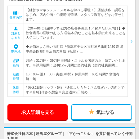
【経営やマネジメントスキルを学べる環境！】店舗接客、調理を
はじめ、店内企画・労働時間管理、スタッフ教育などをお任せし
仕事内容
ます。
【20～40代活躍中／即戦力の店長を募集！／稼ぎたい人向け】◆
飲食店長の経験のある方 ◎基本的なことを基本的に出来ることを
対象と
大切にしています。
なる方
◆居酒屋よさ来い古町店 └新潟市中央区古町通八番町1430 新潟
中央会館1階 ※店舗の異動（転勤）…
勤務地
月給：31万円～39万円※経験・スキルを考慮の上、決定いたしま
す。※試用期間：当初12ヶ月間は契約社員（契約社員期間…
給与
16：00～翌1：00（実働8時間）休憩時間：60分時間外労働有
勤務
時間
無：無
* 週休2日制（シフト制）└通常よりもたくさん稼ぎたい方向けで
休日
休暇
す※月6日休みを想定※完全週休2日制の…
求人詳細を見る
気になる
株式会社日の本 | 居酒屋グループ｜「古かっこいい」を共に創っていく仲間
を募集