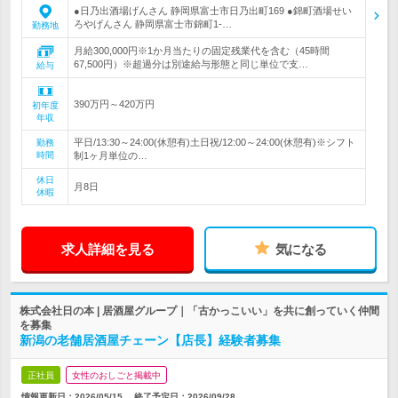
●日乃出酒場げんさん 静岡県富士市日乃出町169 ●錦町酒場せい
ろやげんさん 静岡県富士市錦町1-…
勤務地
月給300,000円※1か月当たりの固定残業代を含む（45時間
67,500円）※超過分は別途給与形態と同じ単位で支…
給与
390万円～420万円
初年度
年収
平日/13:30～24:00(休憩有)土日祝/12:00～24:00(休憩有)※シフト
勤務
時間
制1ヶ月単位の…
休日
月8日
休暇
求人詳細を見る
気になる
株式会社日の本 | 居酒屋グループ｜「古かっこいい」を共に創っていく仲間
を募集
新潟の老舗居酒屋チェーン【店長】経験者募集
正社員
女性のおしごと掲載中
情報更新日：2026/05/15
終了予定日：
2026/09/28