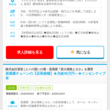
【ラムちゃん 栄店】 愛知県名古屋市中区錦2丁目17 【ラムちゃ
ん 栄店】 愛知県名古屋市中区大須…
勤務地
月給：35万円以上※給与は経験・能力などを考慮して決定しま
す。※試用期間2ヶ月（待遇変更なし）
給与
9:00～翌2:00（シフト交替制／実働8時間・休憩1時間）※終電考
勤務
時間
慮※勤務時間帯は店舗により前後し…
【年間休日110日】◆週休2日制（シフト制）◆正月休暇◆春休み
休日
休暇
◆夏休み◆秋休み◆冬休み◆誕生日休暇
求人詳細を見る
気になる
株式会社登坂 | 人々の憩いの場・居酒屋『炭火焼鳥とさか』を運営
居酒屋チェーンの【店長候補】★月給36万円～★インセンティブ
有
正社員
学歴不問
完全週休2日制
情報更新日：2026/06/22
終了予定日：
2026/12/07
居酒屋『炭火焼鳥とさか』の店長候補として、ホール・キッチン
業務や店舗運営管理をお任せします。
仕事内容