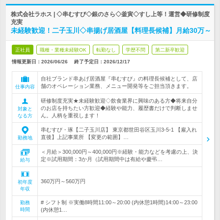
株式会社ラホス | ◇串むすび◇銀のさら◇釜寅◇すし上等！運営◆研修制度
充実
未経験歓迎！二子玉川◇串揚げ居酒屋【料理長候補】月給30万～
正社員
職種・業種未経験OK
転勤なし
学歴不問
第二新卒歓迎
情報更新日：2026/06/26
終了予定日：
2026/12/17
自社ブランド串あげ居酒屋『串むすび』の料理長候補として、店
舗のオペレーション業務、メニュー開発等をご担当頂きます。
仕事内容
研修制度充実★未経験歓迎◇飲食業界に興味のある方◆将来自分
のお店を持ちたい方歓迎◆経験や能力、履歴書だけで判断しませ
対象と
ん。人柄を重視します！
なる方
串むすび・琢【二子玉川店】 東京都世田谷区玉川3-5-1 【雇入れ
直後】上記事業所 【変更の範囲】…
勤務地
＜月給＞300,000円～400,000円※経験・能力などを考慮の上、決
定※試用期間：3か月（試用期間中は有給や慶弔…
給与
360万円～560万円
初年度
年収
# シフト制 ※実働8時間11:00～20:00 (内休憩1時間)14:00～23:00
勤務
時間
(内休憩1…