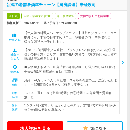
新潟の老舗居酒屋チェーン【厨房調理】未経験可
正社員
職種・業種未経験OK
第二新卒歓迎
女性のおしごと掲載中
情報更新日：2026/03/31
終了予定日：
2026/09/28
【一人前の料理人へステップアップ！】通常のグランドメニュー
以外にも、季節のおすすめメニューや宴会のコース料理など、
仕事内容
様々な調理をお任せします。
【20～40代活躍中／未経験・ブランクOK／稼ぎたい人向け】◎
包丁の持ち方・切り方、食材の扱い方まで丁寧に指導いたします
対象と
※経験者は優遇します！
なる方
◆居酒屋よさ来い古町店 └新潟市中央区古町通八番町1430 新潟
中央会館1階 ※店舗の異動（転勤）…
勤務地
月給：24万円～32万円※経験・スキルを考慮の上、決定いたしま
す。※試用期間6ヵ月あり（待遇に変更なし）
給与
16：00～翌1：00（実働8時間）休憩時間：60分時間外労働有
勤務
時間
無：無
* シフト制└通常よりもたくさん稼ぎたい方向けです※月6日休み
休日
休暇
※完全週休2日制の募集あり
求人詳細を見る
気になる