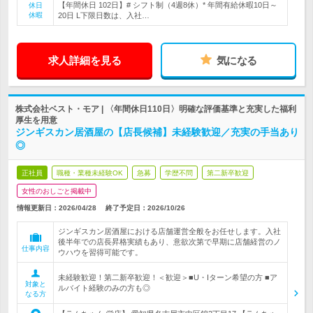
【年間休日 102日】# シフト制（4週8休）* 年間有給休暇10日～
休日
休暇
20日 L下限日数は、入社…
求人詳細を見る
気になる
株式会社ベスト・モア | 〈年間休日110日〉明確な評価基準と充実した福利
厚生を用意
ジンギスカン居酒屋の【店長候補】未経験歓迎／充実の手当あり
◎
正社員
職種・業種未経験OK
急募
学歴不問
第二新卒歓迎
女性のおしごと掲載中
情報更新日：2026/04/28
終了予定日：
2026/10/26
ジンギスカン居酒屋における店舗運営全般をお任せします。入社
後半年での店長昇格実績もあり、意欲次第で早期に店舗経営のノ
仕事内容
ウハウを習得可能です。
未経験歓迎！第二新卒歓迎！＜歓迎＞■U・Iターン希望の方 ■ア
対象と
ルバイト経験のみの方も◎
なる方