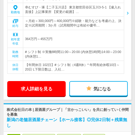
串むすび・琢【二子玉川店】 東京都世田谷区玉川3-5-1 【雇入れ
直後】上記事業所 【変更の範囲】…
勤務地
＜月給＞300,000円～400,000円※経験・能力などを考慮の上、決
定※試用期間：3か月（試用期間中は有給や慶弔…
給与
364万円～455万円
初年度
年収
# シフト制 ※実働8時間11:00～20:00 (内休憩1時間)14:00～23:00
勤務
時間
(内休憩1…
【年間休日 102日】# シフト制（4週8休）* 年間有給休暇10日～
休日
休暇
20日 L下限日数は、入社…
求人詳細を見る
気になる
株式会社日の本 | 居酒屋グループ｜「古かっこいい」を共に創っていく仲間
を募集
新潟の老舗居酒屋チェーン【ホール接客】◎完休2日制＋残業無
し