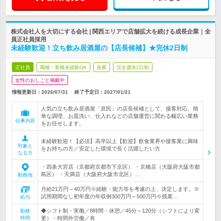
株式会社人を大切にする会社 | 関西エリアで店舗拡大を続ける成長企業｜全
員正社員採用
未経験歓迎！立ち飲み居酒屋の【店長候補】★完休2日制
正社員
職種・業種未経験OK
急募
完全週休2日制
女性のおしごと掲載中
情報更新日：2026/07/31
終了予定日：
2027/01/21
人気の立ち飲み居酒屋「庶民」の店長候補として、接客対応、簡
単な調理、お皿洗い、仕入れなどの店舗運営に関わる幅広い業務
仕事内容
をお任せします。
未経験歓迎！【必須】高卒以上【歓迎】飲食業界や接客業に興味
対象と
をお持ちの方／安定した環境で長く活躍したい方
なる方
・四条大宮店（京都府京都市下京区） ・京橋店（大阪府大阪市都
島区） ・天満店（大阪府大阪市北区）…
勤務地
月給21万円～40万円※経験・能力等を考慮の上、決定します。※
試用期間なし初年度の年収例300万円～500万円※残業…
給与
◆シフト制・実働／8時間・休憩／45分～120分（シフトにより変
勤務
時間
更）・時間外労働／有