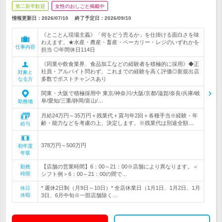
第二新卒歓迎
女性のおしごと掲載中
情報更新日：2026/07/10
終了予定日：
2026/09/10
《とことん現場主義》「何をどう売るか」を仕掛ける面白さを味
わえます。★水産・農産・畜産・ベーカリー・レジのいずれかを
仕事内容
担当 ◎年間休日114日
《同業や飲食業界、食品加工などの経験者を積極的に採用》◆正
社員・アルバイト問わず、これまでの経験を高く評価◎新規出店
対象と
多数でポストチャンスあり
なる方
関東・大阪で積極採用中 東京/神奈川/大阪/京都/滋賀/奈良/兵庫/岐
阜/愛知/三重/静岡/富山/…
勤務地
月給24万円～35万円＋残業代＋賞与年2回＋各種手当※経験・年
齢・能力などを考慮の上、決定します。※残業代は別途全額…
給与
378万円～500万円
初年度
年収
【店舗の営業時間】6：00～21：00※店舗により異なります。＜
勤務
時間
シフト例＞6：00～21：00の間で…
* 週休2日制（月9日～10日）* 全店休業日（1月1日、1月2日、1月
休日
休暇
3日、6月中旬※一部店舗除く…