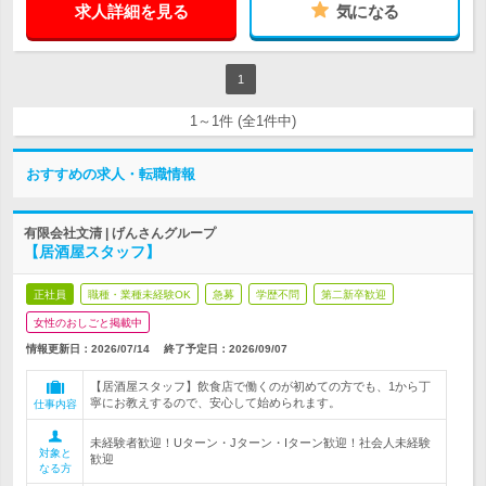
求人詳細を見る
気になる
1
1～1件 (全1件中)
おすすめの求人・転職情報
有限会社文清 | げんさんグループ
【居酒屋スタッフ】
正社員
職種・業種未経験OK
急募
学歴不問
第二新卒歓迎
女性のおしごと掲載中
情報更新日：2026/07/14
終了予定日：
2026/09/07
【居酒屋スタッフ】飲食店で働くのが初めての方でも、1から丁
寧にお教えするので、安心して始められます。
仕事内容
未経験者歓迎！Uターン・Jターン・Iターン歓迎！社会人未経験
対象と
歓迎
なる方