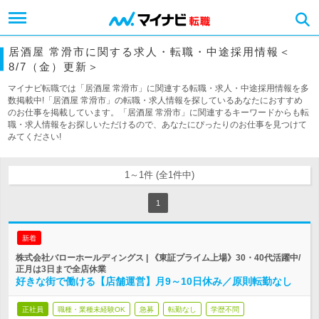
居酒屋 常滑市に関する求人・転職・中途採用情報＜
8/7（金）更新＞
マイナビ転職では「居酒屋 常滑市」に関連する転職・求人・中途採用情報を多
数掲載中!「居酒屋 常滑市」の転職・求人情報を探しているあなたにおすすめ
のお仕事を掲載しています。「居酒屋 常滑市」に関連するキーワードからも転
職・求人情報をお探しいただけるので、あなたにぴったりのお仕事を見つけて
みてください!
1～1件 (全1件中)
1
新着
株式会社バローホールディングス | 《東証プライム上場》30・40代活躍中/
正月は3日まで全店休業
好きな街で働ける【店舗運営】月9～10日休み／原則転勤なし
正社員
職種・業種未経験OK
急募
転勤なし
学歴不問