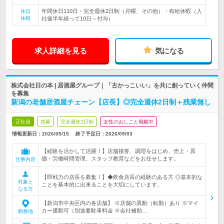
年間休日110日・完全週休2日制（月曜、その他）・有給休暇（入
休日
休暇
社後半年経って10日～付与）
求人詳細を見る
気になる
株式会社日の本 | 居酒屋グループ｜「古かっこいい」を共に創っていく仲間
を募集
新潟の老舗居酒屋チェーン【店長】◎完全週休2日制＋残業無し
正社員
急募
完全週休2日制
女性のおしごと掲載中
情報更新日：2026/05/15
終了予定日：
2026/09/03
【経験を活かして活躍！】店舗接客、調理をはじめ、売上・原
価・労働時間管理、スタッフ教育などをお任せします。
仕事内容
【即戦力の店長を募集！】◆飲食店長の経験のある方 ◎基本的な
対象と
ことを基本的に出来ることを大切にしています。
なる方
【新潟市中央区内の各店舗】 ※店舗の異動（転勤）あり ※マイ
カー通勤可（別途要駐車料金 ※会社補助…
勤務地