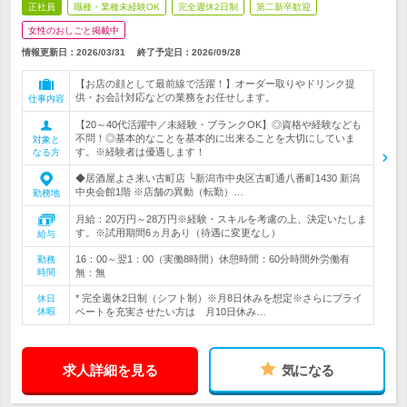
正社員
職種・業種未経験OK
完全週休2日制
第二新卒歓迎
女性のおしごと掲載中
情報更新日：2026/03/31
終了予定日：
2026/09/28
【お店の顔として最前線で活躍！】オーダー取りやドリンク提
供・お会計対応などの業務をお任せします。
仕事内容
【20～40代活躍中／未経験・ブランクOK】◎資格や経験なども
不問！◎基本的なことを基本的に出来ることを大切にしていま
対象と
す。※経験者は優遇します！
なる方
◆居酒屋よさ来い古町店 └新潟市中央区古町通八番町1430 新潟
中央会館1階 ※店舗の異動（転勤）…
勤務地
月給：20万円～28万円※経験・スキルを考慮の上、決定いたしま
す。※試用期間6ヵ月あり（待遇に変更なし）
給与
16：00～翌1：00（実働8時間）休憩時間：60分時間外労働有
勤務
時間
無：無
* 完全週休2日制（シフト制）※月8日休みを想定※さらにプライ
休日
休暇
ベートを充実させたい方は 月10日休み…
求人詳細を見る
気になる