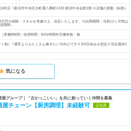
古町店 └新潟市中央区古町通八番町1430 新潟中央会館1階 ※店舗の異動（転勤）
39万円※経験・スキルを考慮の上、決定いたします。※試用期間：当初12ヶ月間は
員期間…
00（実働8時間）休憩時間：60分時間外労働有無：無
シフト制）└通常よりもたくさん稼ぎたい方向けです※月6日休みを想定※完全週休2
気になる
 居酒屋グループ｜「古かっこいい」を共に創っていく仲間を募集
酒屋チェーン【厨房調理】未経験可
正社員