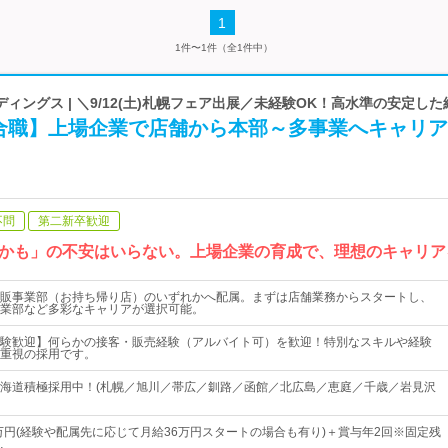
1
1件〜1件（全1件中）
ィングス | ＼9/12(土)札幌フェア出展／未経験OK！高水準の安定し
合職】上場企業で店舗から本部～多事業へキャリア
不問
第二新卒歓迎
かも」の不安はいらない。上場企業の育成で、理想のキャリア
販事業部（お持ち帰り店）のいずれかへ配属。まずは店舗業務からスタートし、
業部など多彩なキャリアが選択可能。
験歓迎】何らかの接客・販売経験（アルバイト可）を歓迎！特別なスキルや経験
重視の採用です。
海道積極採用中！(札幌／旭川／帯広／釧路／函館／北広島／恵庭／千歳／岩見沢
9万円(経験や配属先に応じて月給36万円スタートの場合も有り)＋賞与年2回※固定残
…