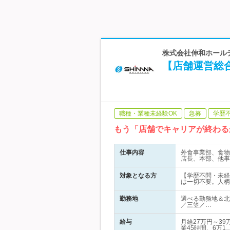
株式会社伸和ホールデ
【店舗運営総
職種・業種未経験OK
急募
学歴
もう「店舗でキャリアが終わる
仕事内容
外食事業部、食物
店長、本部、他事
対象となる方
【学歴不問・未経
は一切不要。人柄
勤務地
選べる勤務地＆北
／三笠／…
給与
月給27万円～3
業45時間、6万1