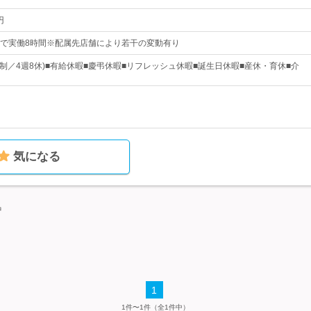
円
0の間で実働8時間※配属先店舗により若干の変動有り
ト制／4週8休)■有給休暇■慶弔休暇■リフレッシュ休暇■誕生日休暇■産休・育休■介
気になる
中
1
1件〜1件（全1件中）