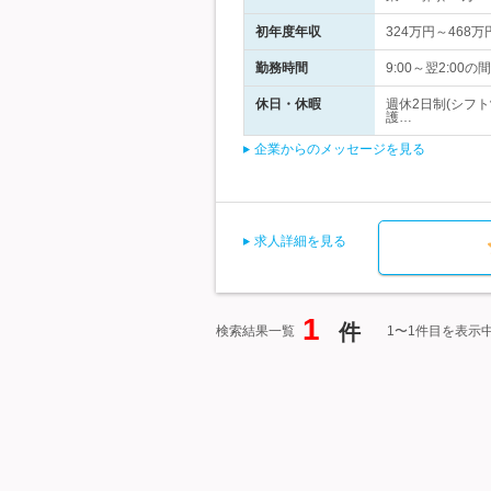
初年度年収
324万円～468万
勤務時間
9:00～翌2:0
休日・休暇
週休2日制(シフ
護…
企業からのメッセージを見る
求人詳細を見る
1
件
検索結果一覧
1〜1件目を表示