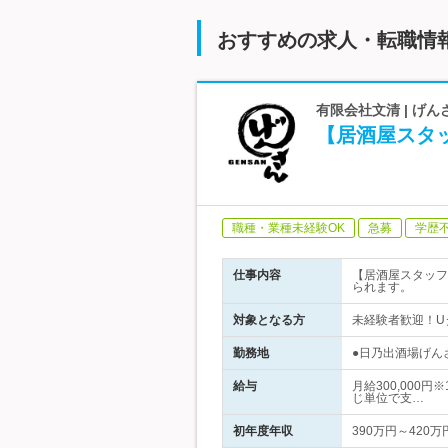
おすすめの求人・転職情
有限会社文清 | げ
【居酒屋スタ
職種・業種未経験OK
急募
学歴
仕事内容
【居酒屋スタッフ
られます。
対象となる方
未経験者歓迎！U
勤務地
●日乃出酒場げん
給与
月給300,000
じ単位で支…
初年度年収
390万円～420万