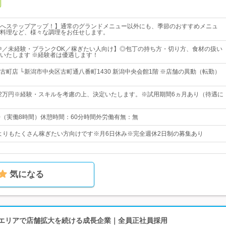
へステップアップ！】通常のグランドメニュー以外にも、季節のおすすめメニュ
料理など、様々な調理をお任せします。
躍中／未経験・ブランクOK／稼ぎたい人向け】◎包丁の持ち方・切り方、食材の扱い
いたします ※経験者は優遇します！
古町店 └新潟市中央区古町通八番町1430 新潟中央会館1階 ※店舗の異動（転勤）
32万円※経験・スキルを考慮の上、決定いたします。※試用期間6ヵ月あり（待遇に
00（実働8時間）休憩時間：60分時間外労働有無：無
常よりもたくさん稼ぎたい方向けです※月6日休み※完全週休2日制の募集あり
気になる
西エリアで店舗拡大を続ける成長企業｜全員正社員採用