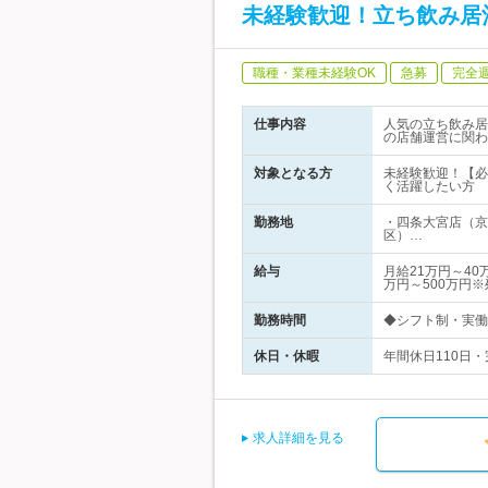
未経験歓迎！立ち飲み居
職種・業種未経験OK
急募
完全
仕事内容
人気の立ち飲み居
の店舗運営に関わ
対象となる方
未経験歓迎！【必
く活躍したい方
勤務地
・四条大宮店（京
区）…
給与
月給21万円～4
万円～500万円
勤務時間
◆シフト制・実働
休日・休暇
年間休日110日
求人詳細を見る