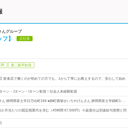
報
んさんグループ
ッフ】
正社員
不問
第二新卒歓迎
】飲食店で働くのが初めての方でも、1から丁寧にお教えするので、安心して始め
ターン・Jターン・Iターン歓迎！社会人未経験歓迎
さん 静岡県富士市日乃出町169 ●錦町酒場せいろやげんさん 静岡県富士市錦町1-…
円※1か月当たりの固定残業代を含む（45時間 67,500円）※超過分は別途給与形態と同
円