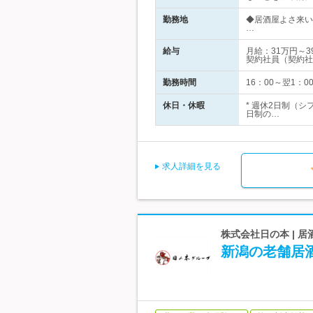
勤務地
◆居酒屋よさ来い
…
給与
月給：31万円～
契約社員（契約社
勤務時間
16：00～翌1：
休日・休暇
* 週休2日制（
日制の…
求人詳細を見る
株式会社日の本 |
新潟の老舗居