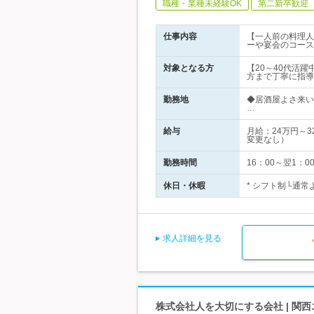
職種・業種未経験OK
第二新卒歓迎
仕事内容
【一人前の料理人
ーや宴会のコース
対象となる方
【20～40代活
方まで丁寧に指導
勤務地
◆居酒屋よさ来い
…
給与
月給：24万円～
変更なし）
勤務時間
16：00～翌1：
休日・休暇
* シフト制└通
求人詳細を見る
株式会社人を大切にする会社 | 関