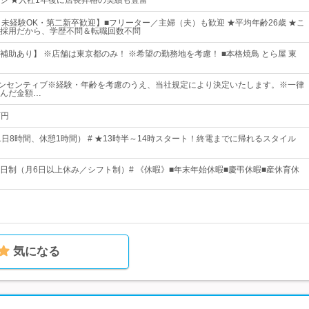
ジ ★入社1年後に店長昇格の実績も豊富
｜未経験OK・第二新卒歓迎】■フリーター／主婦（夫）も歓迎 ★平均年齢26歳 ★こ
採用だから、学歴不問＆転職回数不問
補助あり】 ※店舗は東京都のみ！ ※希望の勤務地を考慮！ ■本格焼鳥 とら屋 東
インセンティブ※経験・年齢を考慮のうえ、当社規定により決定いたします。※一律
んだ金額…
万円
1日8時間、休憩1時間） # ★13時半～14時スタート！終電までに帰れるスタイル
休2日制（月6日以上休み／シフト制）# 《休暇》■年末年始休暇■慶弔休暇■産休育休
気になる