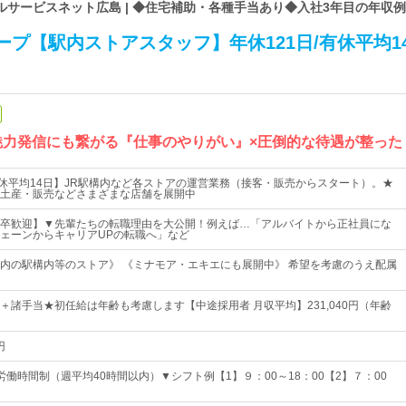
サービスネット広島 | ◆住宅補助・各種手当あり◆入社3年目の年収例
ープ【駅内ストアスタッフ】年休121日/有休平均1
魅力発信にも繋がる『仕事のやりがい』×圧倒的な待遇が整った
有休平均14日】JR駅構内など各ストアの運営業務（接客・販売からスタート）。★
土産・販売などさまざまな店舗を展開中
卒歓迎】▼先輩たちの転職理由を大公開！例えば…「アルバイトから正社員にな
ェーンからキャリアUPの転職へ」など
内の駅構内等のストア》 《ミナモア・エキエにも展開中》 希望を考慮のうえ配属
0円～＋諸手当★初任給は年齢も考慮します【中途採用者 月収平均】231,040円（年齢
円
労働時間制（週平均40時間以内）▼シフト例【1】９：00～18：00【2】７：00