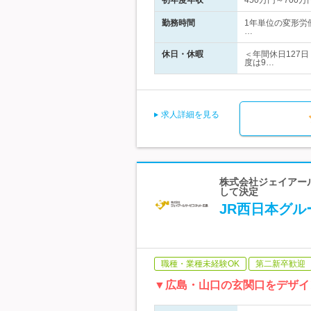
初年度年収
450万円～700万
勤務時間
1年単位の変形労
…
休日・休暇
＜年間休日127
度は9…
求人詳細を見る
株式会社ジェイアー
して決定
JR西日本グル
職種・業種未経験OK
第二新卒歓迎
▼広島・山口の玄関口をデザイ