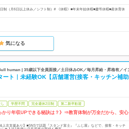
休2日制（月6日以上休み／シフト制）# 《休暇》■年末年始休暇■慶弔休暇■産休育休
気になる
n Bull human | 35歳以下全員面接／土日休みOK／毎月昇給・昇格有／
タート｜未経験OK【店舗運営(接客・キッチン補助
なし
学歴不問
完全週休2日制
第二新卒歓迎
っかり年収UPできる秘訣は？》⇒教育体制が万全だから、安
&上京支援あり】■SNSで話題『スタンド富士』『ふじ屋』などで、接客・キッチ