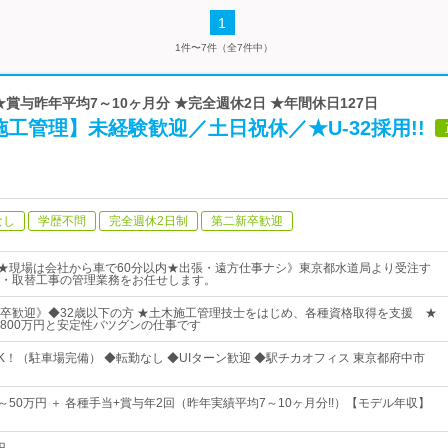
1
1件〜7件（全7件中）
★賞与昨年平均7～10ヶ月分 ★完全週休2日 ★年間休日127日
工管理】未経験歓迎／土日祝休／★U-32採用!!
なし
学歴不問
完全週休2日制
第二新卒歓迎
事★現場は会社から車で60分以内★出張・遠方仕事ナシ》東京都水道局より受注す
・取替工事の管理業務をお任せします。
卒歓迎》◆32歳以下の方 ★土木施工管理技士をはじめ、各種資格取得を支援 ★
800万円と安定性バツグンの仕事です
K！（駐車場完備） ◆転勤なし ◆UIターン歓迎 ◆駅チカオフィス 東京都府中市
0円～50万円 ＋ 各種手当+賞与年2回（昨年実績平均7～10ヶ月分!!）【モデル年収】