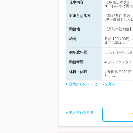
仕事内容
《JR西日本グル
★「おみやげ街道
対象となる方
《歓迎条件 多数
OK⇒建築もしく
勤務地
【原則本社勤務】 
給与
月給 199,40
ます【202…
初年度年収
300万円～400万
勤務時間
# フレックスタイ
休日・休暇
# 年間休日12
り、…
企業からのメッセージを見る
求人詳細を見る