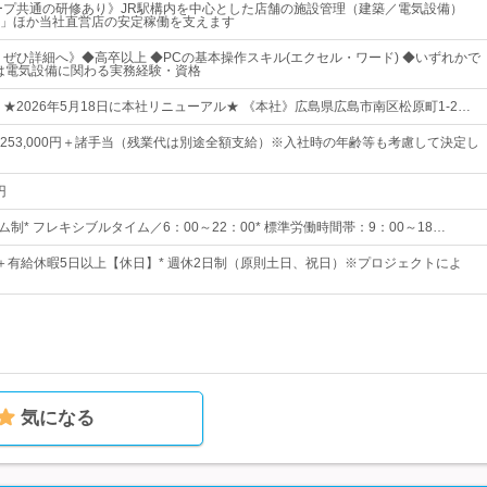
ープ共通の研修あり》JR駅構内を中心とした店舗の施設管理（建築／電気設備）
」ほか当社直営店の安定稼働を支えます
！ぜひ詳細へ》◆高卒以上 ◆PCの基本操作スキル(エクセル・ワード) ◆いずれかで
は電気設備に関わる実務経験・資格
★2026年5月18日に本社リニューアル★ 《本社》広島県広島市南区松原町1-2…
0円～253,000円＋諸手当（残業代は別途全額支給）※入社時の年齢等も考慮して決定し
円
ム制* フレキシブルタイム／6：00～22：00* 標準労働時間帯：9：00～18…
1日＋有給休暇5日以上【休日】* 週休2日制（原則土日、祝日）※プロジェクトによ
気になる