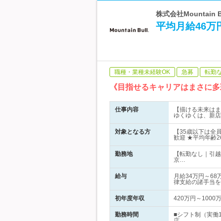
株式会社Mountai
平均月給46万
職種・業種未経験OK
急募
転勤
《目指せるキャリアはまさに多
仕事内容
【描ける未来はま
ゆくゆくは、新店
対象となる方
【35歳以下は全
歓迎 ★平均年齢
勤務地
【転勤なし｜引越
京…
給与
月給34万円～6
律支給の諸手当を
初年度年収
420万円～1000
勤務時間
■シフト制（実働
店…