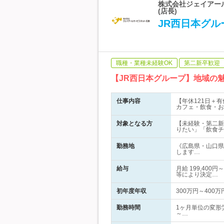
株式会社ジェイアール
(店長)
JR西日本グル
職種・業種未経験OK
第二新卒歓迎
【JR西日本グループ】地域の
仕事内容
【年休121日＋
カフェ・飲食・お
対象となる方
【未経験・第二新
りたい」「飲食チ
勤務地
《広島県・山口県
します…
給与
月給 199,40
等により決定…
初年度年収
300万円～400万
勤務時間
1ヶ月単位の変形
～…