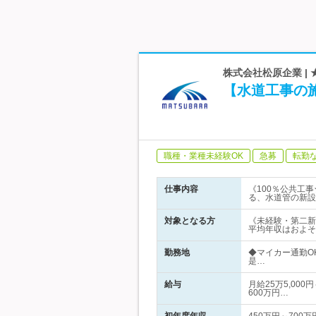
株式会社松原企業 | 
【水道工事の施
職種・業種未経験OK
急募
転勤
仕事内容
《100％公共工
る、水道管の新設
対象となる方
《未経験・第二新
平均年収はおよそ
勤務地
◆マイカー通勤O
是…
給与
月給25万5,00
600万円…