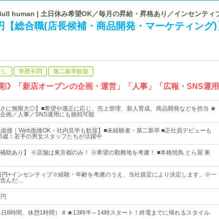
n Bull human | 土日休み希望OK／毎月の昇給・昇格あり／インセンテ
円【総合職(店長候補・商品開発・マーケティング)
なし
学歴不問
第二新卒歓迎
彩》「新店オープンの企画・運営」「人事」「広報・SNS運
さに無限大◎】■希望や適正に応じ、売上管理、新人育成、商品開発などを担当 ★
企画／人事／SNS運用にも挑戦可能
員面接｜Web面接OK・社内見学も歓迎】■未経験者・第二新卒 ■正社員デビューも
26歳！若手の男女スタッフたちが活躍中
補助あり】 ※店舗は東京都のみ！ ※希望の勤務地を考慮！ ■本格焼鳥 とら屋 東
8万円+インセンティブ※経験・年齢を考慮のうえ、当社規定により決定します。※一
含んだ…
万円
1日8時間、休憩1時間） # ★13時半～14時スタート！終電までに帰れるスタイル