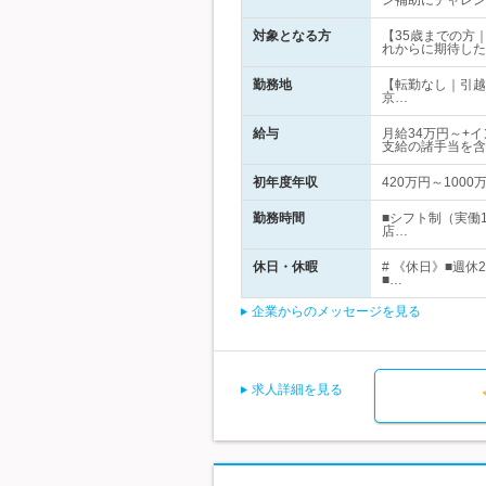
ン補助にチャレン
対象となる方
【35歳までの方
れからに期待した
勤務地
【転勤なし｜引越
京…
給与
月給34万円～+
支給の諸手当を含
初年度年収
420万円～1000
勤務時間
■シフト制（実働
店…
休日・休暇
# 《休日》■週
■…
企業からのメッセージを見る
求人詳細を見る