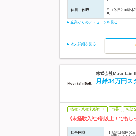
休日・休暇
# 《休日》■週
■…
企業からのメッセージを見る
求人詳細を見る
株式会社Mountai
月給34万円ス
職種・業種未経験OK
急募
転勤
《未経験入社9割以上！でもし
仕事内容
【店舗は都内のみ