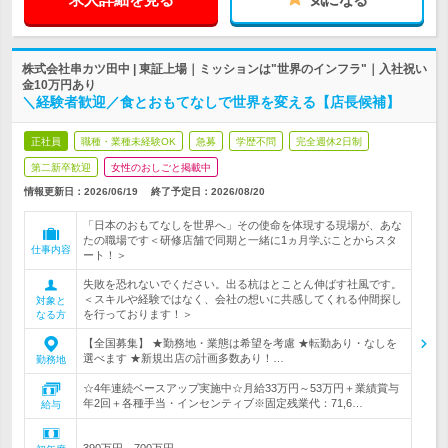
株式会社串カツ田中 | 東証上場｜ミッションは"世界のインフラ"｜入社祝い
金10万円あり
＼経験者歓迎／食とおもてなしで世界を変える【店長候補】
正社員
職種・業種未経験OK
急募
学歴不問
完全週休2日制
第二新卒歓迎
女性のおしごと掲載中
情報更新日：2026/06/19
終了予定日：
2026/08/20
「日本のおもてなしを世界へ」その使命を体現する現場が、あな
たの職場です＜研修店舗で同期と一緒に1ヵ月学ぶことからスタ
仕事内容
ート！＞
失敗を恐れないでください。出る杭はとことん伸ばす社風です。
＜スキルや経験ではなく、会社の想いに共感してくれる仲間探し
対象と
を行っております！＞
なる方
【全国募集】 ★勤務地・業態は希望を考慮 ★転勤あり・なしを
選べます ★新規出店の計画多数あり！…
勤務地
☆4年連続ベースアップ実施中☆月給33万円～53万円＋業績賞与
年2回＋各種手当・インセンティブ※固定残業代：71,6…
給与
390万円～700万円