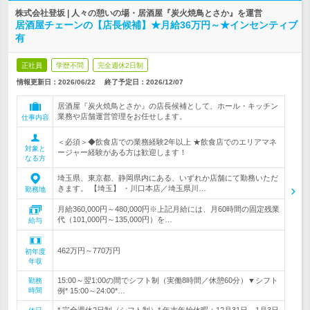
株式会社登坂 | 人々の憩いの場・居酒屋『炭火焼鳥とさか』を運営
居酒屋チェーンの【店長候補】★月給36万円～★インセンティブ
有
正社員
学歴不問
完全週休2日制
情報更新日：2026/06/22
終了予定日：
2026/12/07
居酒屋『炭火焼鳥とさか』の店長候補として、ホール・キッチン
業務や店舗運営管理をお任せします。
仕事内容
＜必須＞◆飲食店での業務経験2年以上 ★飲食店でのエリアマネ
対象と
ージャー経験がある方は歓迎します！
なる方
埼玉県、東京都、静岡県内にある、いずれか店舗にて勤務いただ
きます。 【埼玉】 ・川口本店／埼玉県川…
勤務地
月給360,000円～480,000円※上記月給には、月60時間の固定残業
代（101,000円～135,000円）を…
給与
462万円～770万円
初年度
年収
15:00～翌1:00の間でシフト制（実働8時間／休憩60分）▼シフト
勤務
時間
例* 15:00～24:00*…