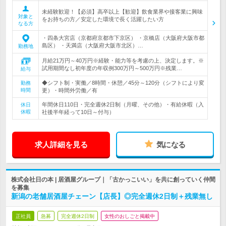
未経験歓迎！【必須】高卒以上【歓迎】飲食業界や接客業に興味
対象と
をお持ちの方／安定した環境で長く活躍したい方
なる方
・四条大宮店（京都府京都市下京区） ・京橋店（大阪府大阪市都
島区） ・天満店（大阪府大阪市北区）…
勤務地
月給21万円～40万円※経験・能力等を考慮の上、決定します。※
試用期間なし初年度の年収例300万円～500万円※残業…
給与
◆シフト制・実働／8時間・休憩／45分～120分（シフトにより変
勤務
時間
更）・時間外労働／有
年間休日110日・完全週休2日制（月曜、その他）・有給休暇（入
休日
休暇
社後半年経って10日～付与）
求人詳細を見る
気になる
株式会社日の本 | 居酒屋グループ｜「古かっこいい」を共に創っていく仲間
を募集
新潟の老舗居酒屋チェーン【店長】◎完全週休2日制＋残業無し
正社員
急募
完全週休2日制
女性のおしごと掲載中