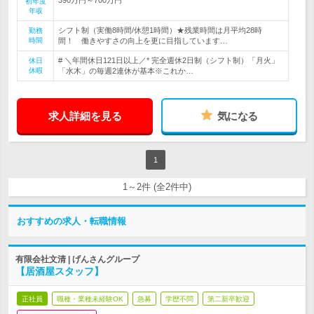
初年度
年収
シフト制（実働8時間/休憩1時間）★残業時間は月平均28時
勤務
時間
間！ 働きやすさの向上を更に目指しています…
# ＼年間休日121日以上／* 完全週休2日制（シフト制）「月火」
休日
休暇
「水木」の毎週2連休が基本※これか…
求人詳細を見る
気になる
1
1～2件 (全2件中)
おすすめの求人・転職情報
有限会社文清 | げんさんグループ
【居酒屋スタッフ】
正社員
職種・業種未経験OK
急募
学歴不問
第二新卒歓迎