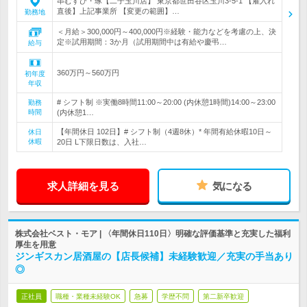
串むすび・琢【二子玉川店】 東京都世田谷区玉川3-5-1 【雇入れ
直後】上記事業所 【変更の範囲】…
勤務地
＜月給＞300,000円～400,000円※経験・能力などを考慮の上、決
定※試用期間：3か月（試用期間中は有給や慶弔…
給与
360万円～560万円
初年度
年収
# シフト制 ※実働8時間11:00～20:00 (内休憩1時間)14:00～23:00
勤務
時間
(内休憩1…
【年間休日 102日】# シフト制（4週8休）* 年間有給休暇10日～
休日
休暇
20日 L下限日数は、入社…
求人詳細を見る
気になる
株式会社ベスト・モア | 〈年間休日110日〉明確な評価基準と充実した福利
厚生を用意
ジンギスカン居酒屋の【店長候補】未経験歓迎／充実の手当あり
◎
正社員
職種・業種未経験OK
急募
学歴不問
第二新卒歓迎