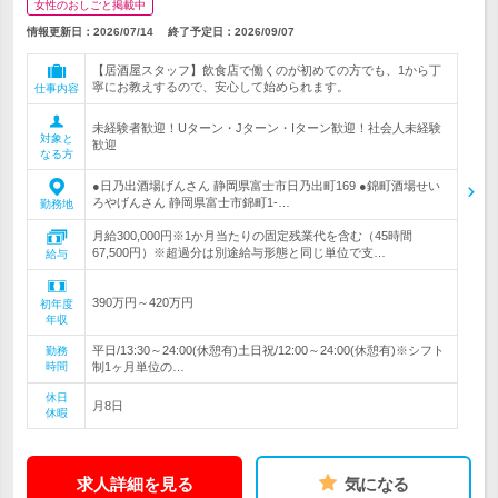
女性のおしごと掲載中
情報更新日：2026/07/14
終了予定日：
2026/09/07
【居酒屋スタッフ】飲食店で働くのが初めての方でも、1から丁
寧にお教えするので、安心して始められます。
仕事内容
未経験者歓迎！Uターン・Jターン・Iターン歓迎！社会人未経験
対象と
歓迎
なる方
●日乃出酒場げんさん 静岡県富士市日乃出町169 ●錦町酒場せい
ろやげんさん 静岡県富士市錦町1-…
勤務地
月給300,000円※1か月当たりの固定残業代を含む（45時間
67,500円）※超過分は別途給与形態と同じ単位で支…
給与
390万円～420万円
初年度
年収
平日/13:30～24:00(休憩有)土日祝/12:00～24:00(休憩有)※シフト
勤務
時間
制1ヶ月単位の…
休日
月8日
休暇
求人詳細を見る
気になる