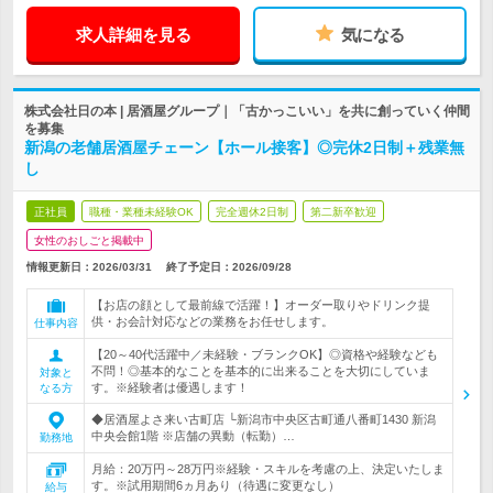
求人詳細を見る
気になる
株式会社日の本 | 居酒屋グループ｜「古かっこいい」を共に創っていく仲間
を募集
新潟の老舗居酒屋チェーン【ホール接客】◎完休2日制＋残業無
し
正社員
職種・業種未経験OK
完全週休2日制
第二新卒歓迎
女性のおしごと掲載中
情報更新日：2026/03/31
終了予定日：
2026/09/28
【お店の顔として最前線で活躍！】オーダー取りやドリンク提
供・お会計対応などの業務をお任せします。
仕事内容
【20～40代活躍中／未経験・ブランクOK】◎資格や経験なども
不問！◎基本的なことを基本的に出来ることを大切にしていま
対象と
す。※経験者は優遇します！
なる方
◆居酒屋よさ来い古町店 └新潟市中央区古町通八番町1430 新潟
中央会館1階 ※店舗の異動（転勤）…
勤務地
月給：20万円～28万円※経験・スキルを考慮の上、決定いたしま
す。※試用期間6ヵ月あり（待遇に変更なし）
給与