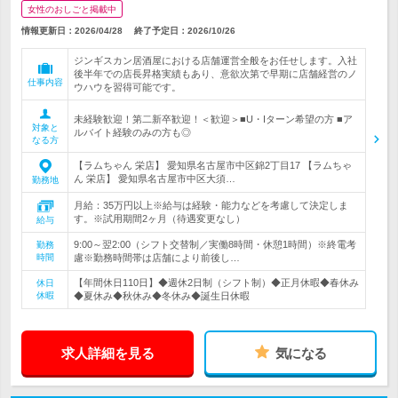
女性のおしごと掲載中
情報更新日：2026/04/28
終了予定日：
2026/10/26
ジンギスカン居酒屋における店舗運営全般をお任せします。入社
後半年での店長昇格実績もあり、意欲次第で早期に店舗経営のノ
仕事内容
ウハウを習得可能です。
未経験歓迎！第二新卒歓迎！＜歓迎＞■U・Iターン希望の方 ■ア
対象と
ルバイト経験のみの方も◎
なる方
【ラムちゃん 栄店】 愛知県名古屋市中区錦2丁目17 【ラムちゃ
ん 栄店】 愛知県名古屋市中区大須…
勤務地
月給：35万円以上※給与は経験・能力などを考慮して決定しま
す。※試用期間2ヶ月（待遇変更なし）
給与
9:00～翌2:00（シフト交替制／実働8時間・休憩1時間）※終電考
勤務
時間
慮※勤務時間帯は店舗により前後し…
【年間休日110日】◆週休2日制（シフト制）◆正月休暇◆春休み
休日
休暇
◆夏休み◆秋休み◆冬休み◆誕生日休暇
求人詳細を見る
気になる