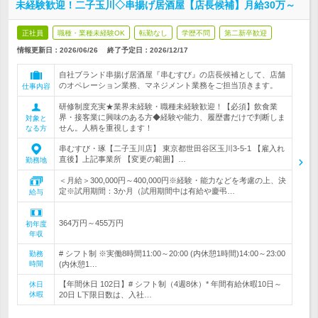
未経験歓迎！二子玉川◇串揚げ居酒屋【店長候補】月給30万～
正社員
職種・業種未経験OK
転勤なし
学歴不問
第二新卒歓迎
情報更新日：2026/06/26
終了予定日：
2026/12/17
自社ブランド串揚げ居酒屋『串むすび』の店長候補として、店舗
のオペレーション業務、マネジメント業務をご担当頂きます。
仕事内容
研修制度充実★業界未経験・職種未経験歓迎！【必須】飲食業
界・接客業に興味のある方◆経験や能力、履歴書だけで判断しま
対象と
せん。人柄を重視します！
なる方
串むすび・琢【二子玉川店】 東京都世田谷区玉川3-5-1 【雇入れ
直後】上記事業所 【変更の範囲】…
勤務地
＜月給＞300,000円～400,000円※経験・能力などを考慮の上、決
定※試用期間：3か月（試用期間中は有給や慶弔…
給与
364万円～455万円
初年度
年収
# シフト制 ※実働8時間11:00～20:00 (内休憩1時間)14:00～23:00
勤務
時間
(内休憩1…
【年間休日 102日】# シフト制（4週8休）* 年間有給休暇10日～
休日
休暇
20日 L下限日数は、入社…