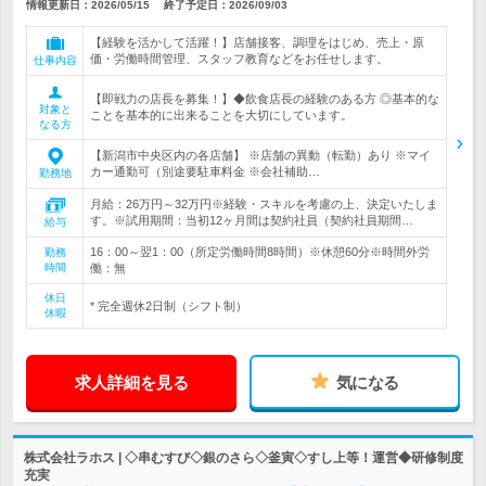
情報更新日：2026/05/15
終了予定日：
2026/09/03
【経験を活かして活躍！】店舗接客、調理をはじめ、売上・原
価・労働時間管理、スタッフ教育などをお任せします。
仕事内容
【即戦力の店長を募集！】◆飲食店長の経験のある方 ◎基本的な
対象と
ことを基本的に出来ることを大切にしています。
なる方
【新潟市中央区内の各店舗】 ※店舗の異動（転勤）あり ※マイ
カー通勤可（別途要駐車料金 ※会社補助…
勤務地
月給：26万円～32万円※経験・スキルを考慮の上、決定いたしま
す。※試用期間：当初12ヶ月間は契約社員（契約社員期間…
給与
16：00～翌1：00（所定労働時間8時間）※休憩60分※時間外労
勤務
時間
働：無
休日
* 完全週休2日制（シフト制）
休暇
求人詳細を見る
気になる
株式会社ラホス | ◇串むすび◇銀のさら◇釜寅◇すし上等！運営◆研修制度
充実