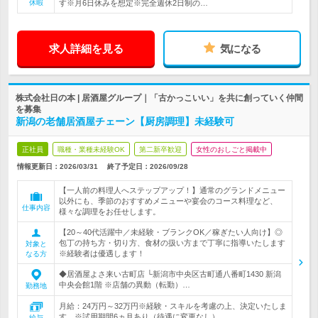
休暇
す※月6日休みを想定※完全週休2日制の…
求人詳細を見る
気になる
株式会社日の本 | 居酒屋グループ｜「古かっこいい」を共に創っていく仲間
を募集
新潟の老舗居酒屋チェーン【厨房調理】未経験可
正社員
職種・業種未経験OK
第二新卒歓迎
女性のおしごと掲載中
情報更新日：2026/03/31
終了予定日：
2026/09/28
【一人前の料理人へステップアップ！】通常のグランドメニュー
以外にも、季節のおすすめメニューや宴会のコース料理など、
仕事内容
様々な調理をお任せします。
【20～40代活躍中／未経験・ブランクOK／稼ぎたい人向け】◎
包丁の持ち方・切り方、食材の扱い方まで丁寧に指導いたします
対象と
※経験者は優遇します！
なる方
◆居酒屋よさ来い古町店 └新潟市中央区古町通八番町1430 新潟
中央会館1階 ※店舗の異動（転勤）…
勤務地
月給：24万円～32万円※経験・スキルを考慮の上、決定いたしま
す。※試用期間6ヵ月あり（待遇に変更なし）
給与