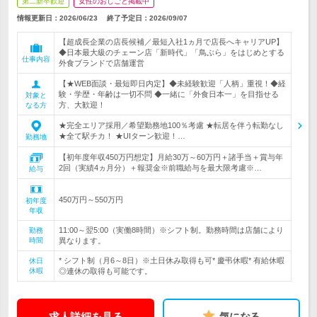
第二新卒歓迎
女性のおしごと掲載中
情報更新日：2026/06/23
終了予定日：
2026/09/07
【超成長企業の店長候補／最短入社1ヵ月で店長へキャリアUP】
◆日本最大級のチェーン店「新時代」「鳥ぶら」をはじめとする
仕事内容
外食ブランドで店舗運営
【★WEB面談・最短即日内定】◆未経験歓迎「人柄」重視！◆経
験・学歴・年齢は一切不問 ◆一緒に「外食日本一」を目指せる
対象と
方、大歓迎！
なる方
★完全エリア採用／希望勤務地100％考慮 ★転居を伴う転勤なし
★全て駅チカ！ ★UIターン歓迎！…
勤務地
【初年度年収450万円想定】月給30万～60万円＋諸手当＋賞与年
2回（実績4ヵ月分）＋報奨金※前職給与を最大限考慮※…
給与
450万円～550万円
初年度
年収
11:00～翌5:00（実働8時間）※シフト制。勤務時間は店舗により
勤務
時間
異なります。
* シフト制（月6～8日）※土日休み取得も可* 慶弔休暇* 有給休暇
休日
休暇
◎連休の取得も可能です。
求人詳細を見る
気になる