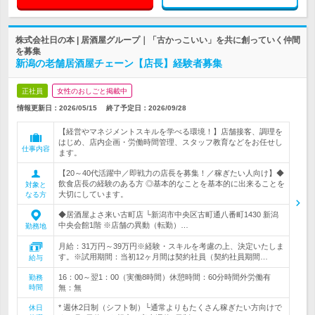
株式会社日の本 | 居酒屋グループ｜「古かっこいい」を共に創っていく仲間
を募集
新潟の老舗居酒屋チェーン【店長】経験者募集
正社員
女性のおしごと掲載中
情報更新日：2026/05/15
終了予定日：
2026/09/28
【経営やマネジメントスキルを学べる環境！】店舗接客、調理を
はじめ、店内企画・労働時間管理、スタッフ教育などをお任せし
仕事内容
ます。
【20～40代活躍中／即戦力の店長を募集！／稼ぎたい人向け】◆
飲食店長の経験のある方 ◎基本的なことを基本的に出来ることを
対象と
大切にしています。
なる方
◆居酒屋よさ来い古町店 └新潟市中央区古町通八番町1430 新潟
中央会館1階 ※店舗の異動（転勤）…
勤務地
月給：31万円～39万円※経験・スキルを考慮の上、決定いたしま
す。※試用期間：当初12ヶ月間は契約社員（契約社員期間…
給与
16：00～翌1：00（実働8時間）休憩時間：60分時間外労働有
勤務
時間
無：無
* 週休2日制（シフト制）└通常よりもたくさん稼ぎたい方向けで
休日