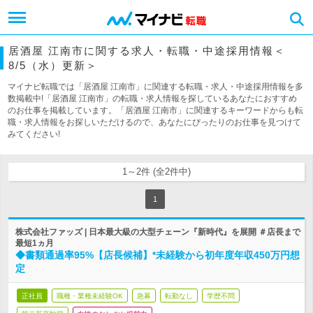
居酒屋 江南市に関する求人・転職・中途採用情報＜
8/5（水）更新＞
マイナビ転職では「居酒屋 江南市」に関連する転職・求人・中途採用情報を多
数掲載中!「居酒屋 江南市」の転職・求人情報を探しているあなたにおすすめ
のお仕事を掲載しています。「居酒屋 江南市」に関連するキーワードからも転
職・求人情報をお探しいただけるので、あなたにぴったりのお仕事を見つけて
みてください!
1～2件 (全2件中)
1
株式会社ファッズ | 日本最大級の大型チェーン『新時代』を展開 ＃店長まで
最短1ヵ月
◆書類通過率95%【店長候補】*未経験から初年度年収450万円想
定
正社員
職種・業種未経験OK
急募
転勤なし
学歴不問