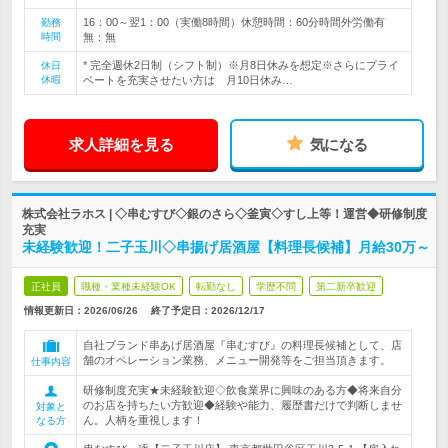
16：00～翌1：00（実働8時間）休憩時間：60分時間外労働有
勤務
時間
無：無
* 完全週休2日制（シフト制）※月8日休みを想定※さらにプライ
休日
休暇
ベートを充実させたい方は 月10日休み…
求人詳細を見る
気になる
株式会社ラホス | ◇串むすび◇銀のさら◇釜寅◇すし上等！運営◆研修制度
充実
未経験歓迎！二子玉川◇串揚げ居酒屋【料理長候補】月給30万～
正社員
職種・業種未経験OK
転勤なし
学歴不問
第二新卒歓迎
情報更新日：2026/06/26
終了予定日：
2026/12/17
自社ブランド串あげ居酒屋『串むすび』の料理長候補として、店
舗のオペレーション業務、メニュー開発等をご担当頂きます。
仕事内容
研修制度充実★未経験歓迎◇飲食業界に興味のある方◆将来自分
のお店を持ちたい方歓迎◆経験や能力、履歴書だけで判断しませ
対象と
ん。人柄を重視します！
なる方