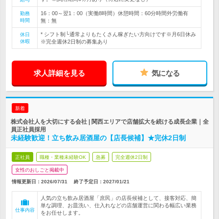
16：00～翌1：00（実働8時間）休憩時間：60分時間外労働有
勤務
時間
無：無
* シフト制└通常よりもたくさん稼ぎたい方向けです※月6日休み
休日
休暇
※完全週休2日制の募集あり
求人詳細を見る
気になる
新着
株式会社人を大切にする会社 | 関西エリアで店舗拡大を続ける成長企業｜全
員正社員採用
未経験歓迎！立ち飲み居酒屋の【店長候補】★完休2日制
正社員
職種・業種未経験OK
急募
完全週休2日制
女性のおしごと掲載中
情報更新日：2026/07/31
終了予定日：
2027/01/21
人気の立ち飲み居酒屋「庶民」の店長候補として、接客対応、簡
単な調理、お皿洗い、仕入れなどの店舗運営に関わる幅広い業務
仕事内容
をお任せします。