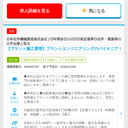
求人詳細を見る
気になる
新着
日本化学機械製造株式会社 | ◎年間休日122日◎高定着率◎化学・製薬等の
大手企業と取引
【プラント施工管理】プラントエンジニアリングのパイオニア！
正社員
業種未経験OK
転勤なし
完全週休2日制
情報更新日：2026/07/07
終了予定日：
2026/12/28
◆当社が設計するプラントの施工管理業務をお任せします。各部
門の技術者がワンフロアに集まっているため、技術についての相
仕事内容
談がしやすい環境です。
◆高卒以上◆自動車免許必須◆施工管理の経験がある方│安全で
高性能なプラントの普及に貢献しませんか。転勤もなく、安定し
対象と
た環境です。
なる方
大阪府大阪市淀川区加島4丁目6番23号 【交通アクセス】 JR東西
線「加島駅」より徒歩8分 【雇入…
勤務地
月給2２万８,000円～＋諸手当＋賞与※経験・能力を考慮の上、
当社規定により決定いたします※試用期間6カ月あり（条件…
給与