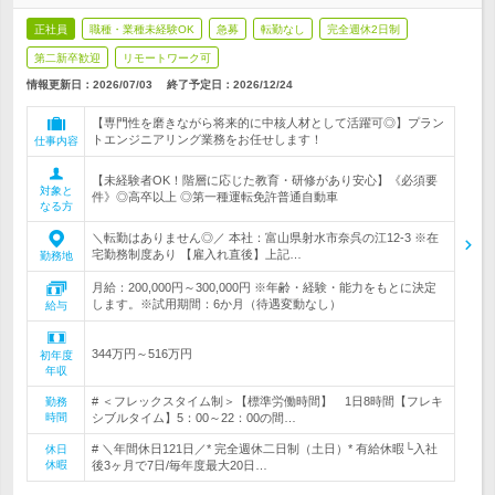
正社員
職種・業種未経験OK
急募
転勤なし
完全週休2日制
第二新卒歓迎
リモートワーク可
情報更新日：2026/07/03
終了予定日：
2026/12/24
【専門性を磨きながら将来的に中核人材として活躍可◎】プラン
トエンジニアリング業務をお任せします！
仕事内容
【未経験者OK！階層に応じた教育・研修があり安心】《必須要
対象と
件》◎高卒以上 ◎第一種運転免許普通自動車
なる方
＼転勤はありません◎／ 本社：富山県射水市奈呉の江12‐3 ※在
宅勤務制度あり 【雇入れ直後】上記…
勤務地
月給：200,000円～300,000円 ※年齢・経験・能力をもとに決定
します。※試用期間：6か月（待遇変動なし）
給与
344万円～516万円
初年度
年収
# ＜フレックスタイム制＞【標準労働時間】 1日8時間【フレキ
勤務
時間
シブルタイム】5：00～22：00の間…
# ＼年間休日121日／* 完全週休二日制（土日）* 有給休暇└入社
休日
休暇
後3ヶ月で7日/毎年度最大20日…