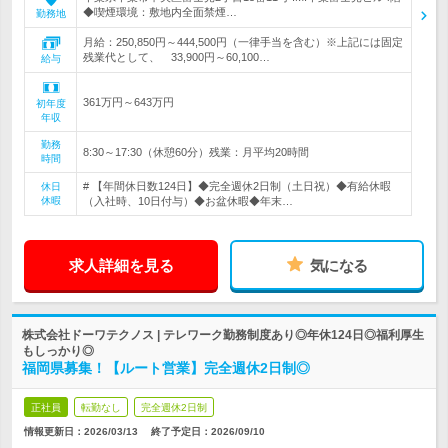
◆喫煙環境：敷地内全面禁煙…
勤務地
月給：250,850円～444,500円（一律手当を含む）※上記には固定
残業代として、 33,900円～60,100…
給与
361万円～643万円
初年度
年収
勤務
8:30～17:30（休憩60分）残業：月平均20時間
時間
# 【年間休日数124日】◆完全週休2日制（土日祝）◆有給休暇
休日
休暇
（入社時、10日付与）◆お盆休暇◆年末…
求人詳細を見る
気になる
株式会社ドーワテクノス | テレワーク勤務制度あり◎年休124日◎福利厚生
もしっかり◎
福岡県募集！【ルート営業】完全週休2日制◎
正社員
転勤なし
完全週休2日制
情報更新日：2026/03/13
終了予定日：
2026/09/10