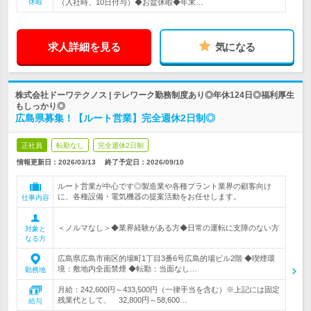
休暇
（入社時、10日付与）◆お盆休暇◆年末…
求人詳細を見る
気になる
株式会社ドーワテクノス | テレワーク勤務制度あり◎年休124日◎福利厚生
もしっかり◎
広島県募集！【ルート営業】完全週休2日制◎
正社員
転勤なし
完全週休2日制
情報更新日：2026/03/13
終了予定日：
2026/09/10
ルート営業が中心です◎製造業や各種プラント業界の顧客向け
に、各種設備・電気機器の提案活動をお任せします。
仕事内容
＜ノルマなし＞◆業界経験がある方◆日常の運転に支障のない方
対象と
なる方
広島県広島市南区的場町1丁目3番6号広島的場ビル2階 ◆喫煙環
境：敷地内全面禁煙 ◆転勤：当面なし…
勤務地
月給：242,600円～433,500円（一律手当を含む）※上記には固定
残業代として、 32,800円～58,600…
給与