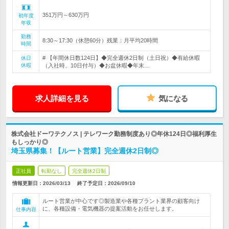
351万円～630万円
初年度
年収
勤務
8:30～17:30（休憩60分）残業：月平均20時間
時間
# 【年間休日数124日】◆完全週休2日制（土日祝）◆有給休暇
休日
休暇
（入社時、10日付与）◆お盆休暇◆年末…
求人詳細を見る
気になる
株式会社ドーワテクノス | テレワーク勤務制度あり◎年休124日◎福利厚生
もしっかり◎
埼玉県募集！【ルート営業】完全週休2日制◎
正社員
転勤なし
完全週休2日制
情報更新日：2026/03/13
終了予定日：
2026/09/10
ルート営業が中心です◎製造業や各種プラント業界の顧客向け
に、各種設備・電気機器の提案活動をお任せします。
仕事内容