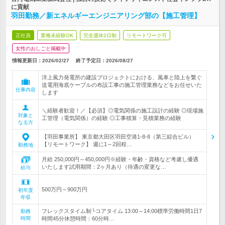
に貢献
羽田勤務／新エネルギーエンジニアリング部の【施工管理】
正社員
業種未経験OK
完全週休2日制
リモートワーク可
女性のおしごと掲載中
情報更新日：2026/02/27
終了予定日：
2026/08/27
洋上風力発電所の建設プロジェクトにおける、風車と陸上を繋ぐ
送電用海底ケーブルの布設工事の施工管理業務などをお任せいた
仕事内容
します
＼経験者歓迎！／【必須】◎電気関係の施工設計の経験 ◎現場施
対象と
工管理（電気関係）の経験 ◎工事積算・見積業務の経験
なる方
【羽田事業所】 東京都大田区羽田空港1-8-8（第三綜合ビル）
【リモートワーク】 週に1～2回程…
勤務地
月給 250,000円～450,000円※経験・年齢・資格など考慮し優遇
いたします試用期間：2ヶ月あり（待遇の変更な…
給与
500万円～900万円
初年度
年収
フレックスタイム制└コアタイム 13:00～14:00標準労働時間1日7
勤務
時間
時間45分休憩時間：60分時…