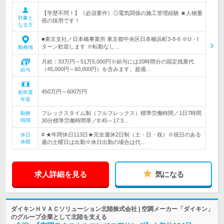
【学歴不問！】《必須要件》◎電気関係の施工管理経験 ★人物重
対象と
視の採用です！
なる方
■東京支社／日本橋事業所 東京都中央区日本橋浜町3-8-6 ※U・I
ターン歓迎します ※転勤なし…
勤務地
月給：33万円～51万5,000円※給与には20時間分の固定残業代
（45,000円～60,000円）を含みます。超過…
給与
450万円～600万円
初年度
年収
フレックスタイム制（フルフレックス）標準労働時間／1日7時間
勤務
時間
30分標準労働時間帯／8:45～17:3…
# ★年間休日113日★完全週休2日制（土・日・祝）※祝日のある
休日
休暇
週の土曜日は出勤※休日出勤の場合は代…
求人詳細を見る
気になる
ダイキンＨＶＡＣソリューション北陸株式会社 | 空調メーカー「ダイキン」
のグループ企業として北陸を支える