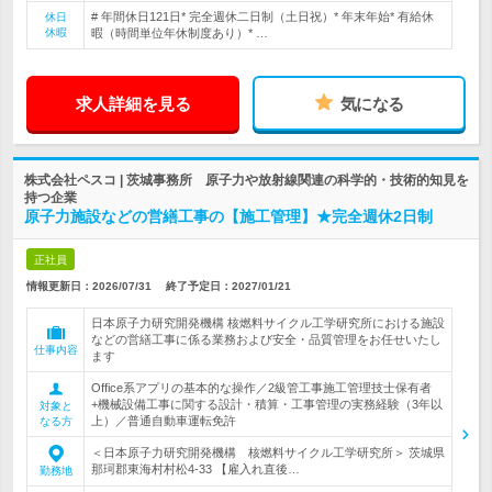
# 年間休日121日* 完全週休二日制（土日祝）* 年末年始* 有給休
休日
休暇
暇（時間単位年休制度あり）* …
求人詳細を見る
気になる
株式会社ペスコ | 茨城事務所 原子力や放射線関連の科学的・技術的知見を
持つ企業
原子力施設などの営繕工事の【施工管理】★完全週休2日制
正社員
情報更新日：2026/07/31
終了予定日：
2027/01/21
日本原子力研究開発機構 核燃料サイクル工学研究所における施設
などの営繕工事に係る業務および安全・品質管理をお任せいたし
仕事内容
ます
Office系アプリの基本的な操作／2級管工事施工管理技士保有者
+機械設備工事に関する設計・積算・工事管理の実務経験（3年以
対象と
上）／普通自動車運転免許
なる方
＜日本原子力研究開発機構 核燃料サイクル工学研究所＞ 茨城県
那珂郡東海村村松4-33 【雇入れ直後…
勤務地