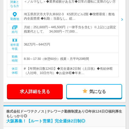
＜ノルマなし＞◆業界経験がある方◆日常の運転に支障のない方
対象と
なる方
埼玉県所沢市大字久米602-3 KS所沢ビル2階 ◆喫煙環境：敷地
内全面禁煙 ◆転勤：当面なし。総…
勤務地
月給：251,600円～445,500円（一律手当を含む）※上記には固定
残業代として、 34,000円～77,000…
給与
362万円～644万円
初年度
年収
勤務
8:30～17:30（休憩60分）残業：月平均20時間
時間
# 【年間休日数124日】◆完全週休2日制（土日祝）◆有給休暇
休日
休暇
（入社時、10日付与）◆お盆休暇◆年末…
求人詳細を見る
気になる
株式会社ドーワテクノス | テレワーク勤務制度あり◎年休124日◎福利厚生
もしっかり◎
大阪募集！【ルート営業】完全週休2日制◎