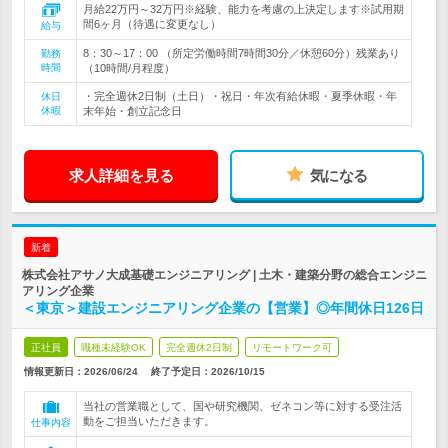
月給22万円～32万円※経験、能力を考慮の上決定します※試用期
間6ヶ月（待遇に変更なし）
給与
8：30～17：00 （所定労働時間7時間30分／休憩60分）残業あり
勤務
時間
（10時間/月程度）
・完全週休2日制（土日）・祝日・年次有給休暇・夏季休暇・年
休日
休暇
末年始・創立記念日
求人詳細を見る
気になる
新着
株式会社アサノ大成基礎エンジニアリング | 土木・建築分野の総合エンジニ
アリング企業
＜東京＞建設エンジニアリング企業の【営業】◎年間休日126日
正社員
職種未経験OK
完全週休2日制
リモートワーク可
情報更新日：2026/06/24
終了予定日：
2026/10/15
当社の営業職として、国や研究機関、ゼネコン等に対する受注活
動をご担当いただきます。
仕事内容