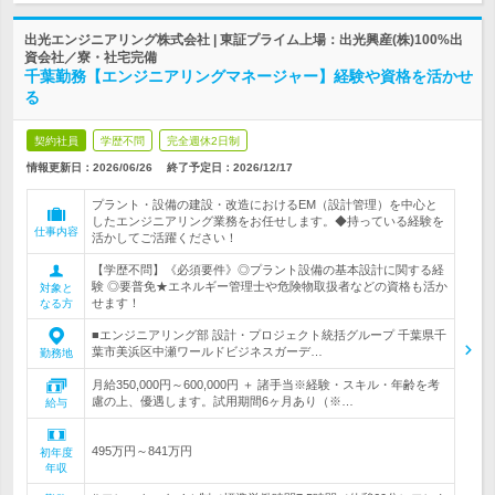
出光エンジニアリング株式会社 | 東証プライム上場：出光興産(株)100%出
資会社／寮・社宅完備
千葉勤務【エンジニアリングマネージャー】経験や資格を活かせ
る
契約社員
学歴不問
完全週休2日制
情報更新日：2026/06/26
終了予定日：
2026/12/17
プラント・設備の建設・改造におけるEM（設計管理）を中心と
したエンジニアリング業務をお任せします。◆持っている経験を
仕事内容
活かしてご活躍ください！
【学歴不問】《必須要件》◎プラント設備の基本設計に関する経
験 ◎要普免★エネルギー管理士や危険物取扱者などの資格も活か
対象と
せます！
なる方
■エンジニアリング部 設計・プロジェクト統括グループ 千葉県千
葉市美浜区中瀬ワールドビジネスガーデ…
勤務地
月給350,000円～600,000円 ＋ 諸手当※経験・スキル・年齢を考
慮の上、優遇します。試用期間6ヶ月あり（※…
給与
495万円～841万円
初年度
年収