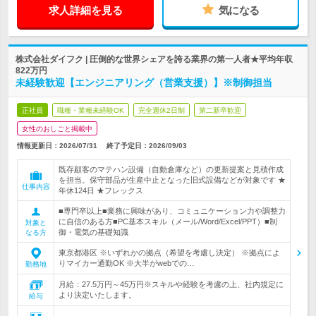
求人詳細を見る
気になる
株式会社ダイフク | 圧倒的な世界シェアを誇る業界の第一人者★平均年収
822万円
未経験歓迎【エンジニアリング（営業支援）】※制御担当
正社員
職種・業種未経験OK
完全週休2日制
第二新卒歓迎
女性のおしごと掲載中
情報更新日：2026/07/31
終了予定日：
2026/09/03
既存顧客のマテハン設備（自動倉庫など）の更新提案と見積作成
を担当。保守部品が生産中止となった旧式設備などが対象です ★
仕事内容
年休124日 ★フレックス
■専門卒以上■業務に興味があり、コミュニケーション力や調整力
に自信のある方■PC基本スキル（メール/Word/Excel/PPT）■制
対象と
御・電気の基礎知識
なる方
東京都港区 ※いずれかの拠点（希望を考慮し決定） ※拠点によ
りマイカー通勤OK ※大半がwebでの…
勤務地
月給：27.5万円～45万円※スキルや経験を考慮の上、社内規定に
より決定いたします。
給与