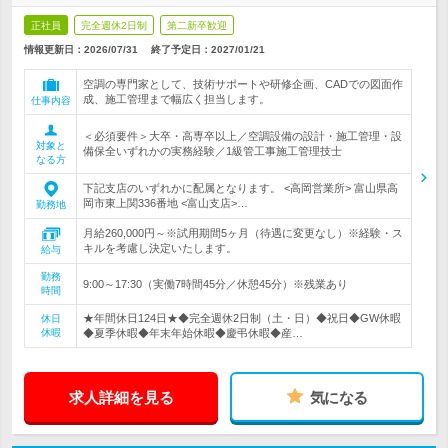
正社員
完全週休2日制
第二新卒歓迎
情報更新日：2026/07/31
終了予定日：
2027/01/21
空調の専門家として、技術サポートや研修企画、CADでの図面作
成、施工管理まで幅広く担当します。
仕事内容
＜必須要件＞大卒・高専卒以上／空調設備の設計・施工管理・設
対象と
備保全いずれかの実務経験／1級管工事施工管理技士
なる方
下記支店のいずれかに配属となります。 <高岡営業所> 富山県高
岡市東上関336番地 <富山支店>…
勤務地
月給260,000円～※試用期間5ヶ月（待遇に変更なし）※経験・ス
キルを考慮し決定いたします。
給与
勤務
9:00～17:30（実働7時間45分／休憩45分）※残業あり
時間
★年間休日124日★◆完全週休2日制（土・日）◆祝日◆GW休暇
休日
休暇
◆夏季休暇◆年末年始休暇◆慶弔休暇◆産…
求人詳細を見る
気になる