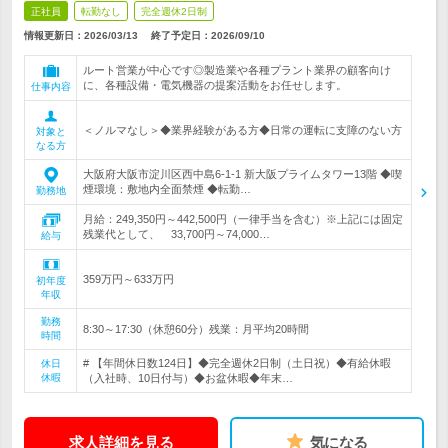
正社員
転勤なし
完全週休2日制
情報更新日：2026/03/13
終了予定日：
2026/09/10
ルート営業が中心です◎製造業や各種プラント業界の顧客向け
に、各種設備・電気機器の提案活動をお任せします。
仕事内容
＜ノルマなし＞◆業界経験がある方◆日常の運転に支障のない方
対象と
なる方
大阪府大阪市淀川区西中島6-1-1 新大阪プライムタワー13階 ◆喫
煙環境：敷地内全面禁煙 ◆転勤…
勤務地
月給：249,350円～442,500円（一律手当を含む）※上記には固定
残業代として、 33,700円～74,000…
給与
359万円～633万円
初年度
年収
勤務
8:30～17:30（休憩60分）残業：月平均20時間
時間
# 【年間休日数124日】◆完全週休2日制（土日祝）◆有給休暇
休日
休暇
（入社時、10日付与）◆お盆休暇◆年末…
求人詳細を見る
気になる