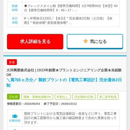
◆フレックスタイム制【標準労働時間】1日7時間40分【休憩】60
勤務
時間
分【標準労働時間帯】8：40～17：…
# ＼年間休日123日／【休日】* 完全週休2日制（土日祝）【休
休日
休暇
暇】* 有給休暇* 産前産後休暇* …
求人詳細を見る
気になる
新着
大洋興業株式会社 | 1933年創業★プラントエンジニアリング企業★未経験
OK
＼賞与6ヵ月分／ 製鉄プラントの【電気工事設計】完全週休2日
制
正社員
職種・業種未経験OK
転勤なし
完全週休2日制
第二新卒歓迎
情報更新日：2026/06/04
終了予定日：
2026/10/12
製鉄プラントにおける電気設備新設・改造などに伴う、電気工事
設計の施工図製作から施工後の確認検査まで含めた業務を担って
仕事内容
頂きます。