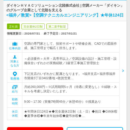
ダイキンＨＶＡＣソリューション北陸株式会社 | 空調メーカー「ダイキン」
のグループ企業として北陸を支える
<福井／敦賀>【空調テクニカルエンジニアリング】★年休124日
正社員
完全週休2日制
第二新卒歓迎
情報更新日：2026/07/31
終了予定日：
2027/01/21
空調の専門家として、技術サポートや研修企画、CADでの図面作
成、施工管理まで幅広く担当します。
仕事内容
＜必須要件＞大卒・高専卒以上／空調設備の設計・施工管理・設
対象と
備保全いずれかの実務経験／1級管工事施工管理技士
なる方
下記支店のいずれかに配属となります。 <福井支店> 福井県福井
市開発3丁目3402番地 <敦賀営業…
勤務地
月給260,000円～※試用期間5ヶ月（待遇に変更なし）※経験・ス
キルを考慮し決定いたします。
給与
勤務
9:00～17:30（実働7時間45分／休憩45分）※残業あり
時間
★年間休日124日★◆完全週休2日制（土・日）◆祝日 ◆GW休暇
休日
休暇
◆夏季休暇◆年末年始休暇◆慶弔休暇◆…