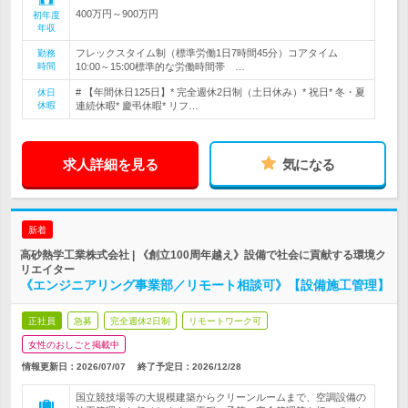
400万円～900万円
初年度
年収
フレックスタイム制（標準労働1日7時間45分）コアタイム
勤務
時間
10:00～15:00標準的な労働時間帯 …
# 【年間休日125日】* 完全週休2日制（土日休み）* 祝日* 冬・夏
休日
休暇
連続休暇* 慶弔休暇* リフ…
求人詳細を見る
気になる
新着
高砂熱学工業株式会社 | 《創立100周年越え》設備で社会に貢献する環境ク
リエイター
《エンジニアリング事業部／リモート相談可》【設備施工管理】
正社員
急募
完全週休2日制
リモートワーク可
女性のおしごと掲載中
情報更新日：2026/07/07
終了予定日：
2026/12/28
国立競技場等の大規模建築からクリーンルームまで、空調設備の