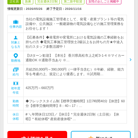
正社員
急募
完全週休2日制
第二新卒歓迎
女性のおしごと掲載中
情報更新日：2026/05/26
終了予定日：
2026/11/16
当社の電気設備施工管理者として、発電・産業プラント等の電気
設備や、公共施設・一般建築物の電気設備などの施工管理業務を
仕事内容
お任せします！
【応募条件】◆発電所や変電所における電気設備の工事経験をお
持ちの方 ◆電気工事施工管理技士2級以上をお持ちの方★中途入
対象と
社のスタッフ多数活躍中！
なる方
【UIターン歓迎】 【本社】 香川県高松市上之町3-1-4 ※マイカー
通勤OK ※通勤手当あり ※…
勤務地
月給250,000円～390,000円（一律手当含む）※年齢、経験、能力
等を考慮の上、規定により優遇します。※試用期…
給与
425万円～660万円
初年度
年収
◆フレックスタイム制【標準労働時間】1日7時間40分【休憩】60
勤務
時間
分【標準労働時間帯】8：40～17：…
# ＼年間休日123日／【休日】* 完全週休2日制（土日祝）【休
休日
休暇
暇】* 有給休暇* 産前産後休暇* …