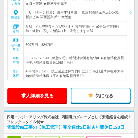
ォロー体制 ★福利厚生充実
なる方
【U・Iターン歓迎】 東京本社所属： 東京都港区元赤坂1-5-31
新井ビル 関西営業所： 大阪府…
勤務地
月給：250,000円～521,000円 ＋ 賞与年2回 ＋ 諸手当※前職給
与・経験に応じて相談の上、決定します※試…
給与
500万円～824万円
初年度
年収
8：30～17：30（休憩60分）時間外労働有無:有# ★有給消化推奨
勤務
時間
中平均有給取得日数10日！当社…
# 年間休日120日以上完全週休2日制（土日）祝日夏季休暇年末年
休日
休暇
始休暇有給休暇（平均有給取得日数10…
求人詳細を見る
気になる
四電エンジニアリング株式会社 | 四国電力グループとして安定経営を継続！
フレックスタイム制★
電気設備工事の【施工管理】完全週休2日制★年間休日123日