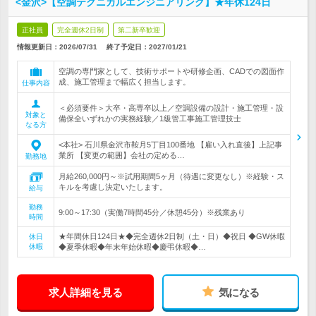
<金沢>【空調テクニカルエンジニアリング】★年休124日
正社員
完全週休2日制
第二新卒歓迎
情報更新日：2026/07/31
終了予定日：
2027/01/21
空調の専門家として、技術サポートや研修企画、CADでの図面作
成、施工管理まで幅広く担当します。
仕事内容
＜必須要件＞大卒・高専卒以上／空調設備の設計・施工管理・設
対象と
備保全いずれかの実務経験／1級管工事施工管理技士
なる方
<本社> 石川県金沢市鞍月5丁目100番地 【雇い入れ直後】上記事
業所 【変更の範囲】会社の定める…
勤務地
月給260,000円～※試用期間5ヶ月（待遇に変更なし）※経験・ス
キルを考慮し決定いたします。
給与
勤務
9:00～17:30（実働7時間45分／休憩45分）※残業あり
時間
★年間休日124日★◆完全週休2日制（土・日）◆祝日 ◆GW休暇
休日
休暇
◆夏季休暇◆年末年始休暇◆慶弔休暇◆…
求人詳細を見る
気になる