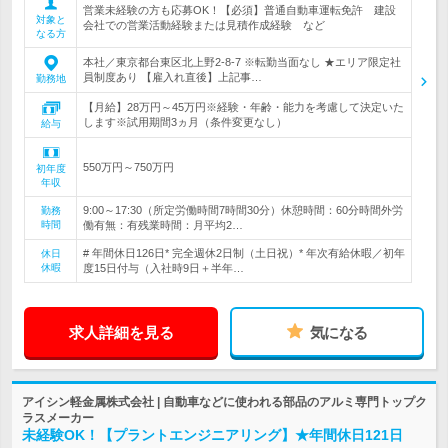
営業未経験の方も応募OK！【必須】普通自動車運転免許 建設
対象と
会社での営業活動経験または見積作成経験 など
なる方
本社／東京都台東区北上野2-8-7 ※転勤当面なし ★エリア限定社
員制度あり 【雇入れ直後】上記事…
勤務地
【月給】28万円～45万円※経験・年齢・能力を考慮して決定いた
します※試用期間3ヵ月（条件変更なし）
給与
550万円～750万円
初年度
年収
9:00～17:30（所定労働時間7時間30分）休憩時間：60分時間外労
勤務
時間
働有無：有残業時間：月平均2…
# 年間休日126日* 完全週休2日制（土日祝）* 年次有給休暇／初年
休日
休暇
度15日付与（入社時9日＋半年…
求人詳細を見る
気になる
アイシン軽金属株式会社 | 自動車などに使われる部品のアルミ専門トップク
ラスメーカー
未経験OK！【プラントエンジニアリング】★年間休日121日