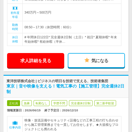
340万円～500万円
初年度
年収
勤務
08:50～17:30（休憩時間：60分）
時間
# 年間休日122日* 完全週休2日制（土日）* 祝日* 夏期休暇* 年末
休日
休暇
年始休暇* 有給休暇（半休…
求人詳細を見る
気になる
東洋技研株式会社 | ビジネスの明日を技術で支える、技術者集団
東京｜音や映像を支える！電気工事の【施工管理】完全週休2日
制
正社員
急募
転勤なし
学歴不問
完全週休2日制
第二新卒歓迎
情報更新日：2026/06/19
終了予定日：
2026/12/10
映像・放送設備やセキュリティ設備などの工事工程の打ち合わせ
から施工管理業務までを一貫してお任せします。★大規模なプロ
仕事内容
ジェクトにも携われる