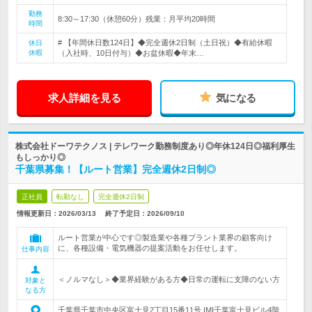
勤務
8:30～17:30（休憩60分）残業：月平均20時間
時間
# 【年間休日数124日】◆完全週休2日制（土日祝）◆有給休暇
休日
休暇
（入社時、10日付与）◆お盆休暇◆年末…
求人詳細を見る
気になる
株式会社ドーワテクノス | テレワーク勤務制度あり◎年休124日◎福利厚生
もしっかり◎
千葉県募集！【ルート営業】完全週休2日制◎
正社員
転勤なし
完全週休2日制
情報更新日：2026/03/13
終了予定日：
2026/09/10
ルート営業が中心です◎製造業や各種プラント業界の顧客向け
に、各種設備・電気機器の提案活動をお任せします。
仕事内容
＜ノルマなし＞◆業界経験がある方◆日常の運転に支障のない方
対象と
なる方
千葉県千葉市中央区富士見2丁目15番11号 IMI千葉富士見ビル4階