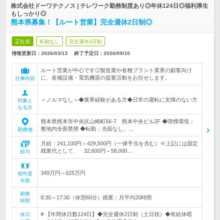
株式会社ドーワテクノス | テレワーク勤務制度あり◎年休124日◎福利厚生
もしっかり◎
熊本県募集！【ルート営業】完全週休2日制◎
正社員
転勤なし
完全週休2日制
情報更新日：2026/03/13
終了予定日：
2026/09/10
ルート営業が中心です◎製造業や各種プラント業界の顧客向け
に、各種設備・電気機器の提案活動をお任せします。
仕事内容
＜ノルマなし＞◆業界経験がある方◆日常の運転に支障のない方
対象と
なる方
熊本県熊本市中央区山崎町66-7 熊本中央ビル2F ◆喫煙環境：
敷地内全面禁煙 ◆転勤：当面なし。…
勤務地
月給：241,100円～429,500円（一律手当を含む）※上記には固定
残業代として、 32,600円～58,000…
給与
349万円～625万円
初年度
年収
勤務
8:30～17:30（休憩60分）残業：月平均20時間
時間
# 【年間休日数124日】◆完全週休2日制（土日祝）◆有給休暇
休日