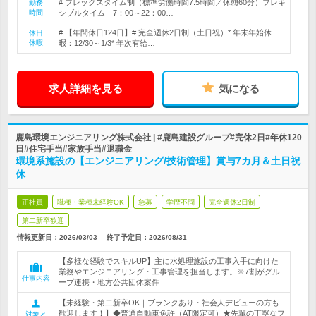
# フレックスタイム制（標準労働時間7.5時間／休憩60分）フレキ
勤務
時間
シブルタイム 7：00～22：00…
# 【年間休日124日】# 完全週休2日制（土日祝）* 年末年始休
休日
休暇
暇：12/30～1/3* 年次有給…
求人詳細を見る
気になる
鹿島環境エンジニアリング株式会社 | #鹿島建設グループ#完休2日#年休120
日#住宅手当#家族手当#退職金
環境系施設の【エンジニアリング/技術管理】賞与7カ月＆土日祝
休
正社員
職種・業種未経験OK
急募
学歴不問
完全週休2日制
第二新卒歓迎
情報更新日：2026/03/03
終了予定日：
2026/08/31
【多様な経験でスキルUP】主に水処理施設の工事入手に向けた
業務やエンジニアリング・工事管理を担当します。※7割がグル
仕事内容
ープ連携・地方公共団体案件
【未経験・第二新卒OK｜ブランクあり・社会人デビューの方も
歓迎します！】◆普通自動車免許（AT限定可）★先輩の丁寧なフ
対象と