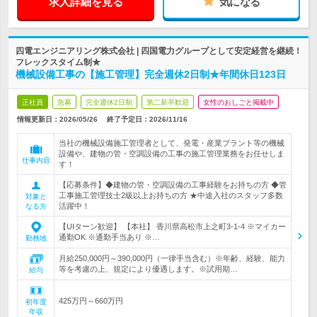
求人詳細を見る
気になる
四電エンジニアリング株式会社 | 四国電力グループとして安定経営を継続！
フレックスタイム制★
機械設備工事の【施工管理】完全週休2日制★年間休日123日
正社員
急募
完全週休2日制
第二新卒歓迎
女性のおしごと掲載中
情報更新日：2026/05/26
終了予定日：
2026/11/16
当社の機械設備施工管理者として、発電・産業プラント等の機械
設備や、建物の管・空調設備の工事の施工管理業務をお任せしま
仕事内容
す！
【応募条件】◆建物の管・空調設備の工事経験をお持ちの方 ◆管
工事施工管理技士2級以上お持ちの方 ★中途入社のスタッフ多数
対象と
活躍中！
なる方
【UIターン歓迎】 【本社】 香川県高松市上之町3-1-4 ※マイカー
通勤OK ※通勤手当あり ※…
勤務地
月給250,000円～390,000円（一律手当含む）※年齢、経験、能力
等を考慮の上、規定により優遇します。※試用期…
給与
425万円～660万円
初年度
年収