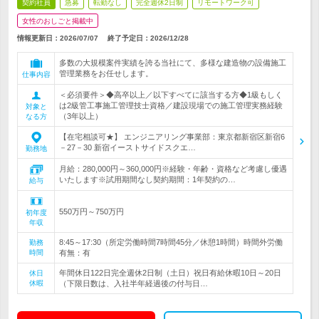
契約社員
急募
転勤なし
完全週休2日制
リモートワーク可
女性のおしごと掲載中
情報更新日：2026/07/07
終了予定日：
2026/12/28
多数の大規模案件実績を誇る当社にて、多様な建造物の設備施工
管理業務をお任せします。
仕事内容
＜必須要件＞◆高卒以上／以下すべてに該当する方◆1級もしく
は2級管工事施工管理技士資格／建設現場での施工管理実務経験
対象と
（3年以上）
なる方
【在宅相談可★】 エンジニアリング事業部：東京都新宿区新宿6
－27－30 新宿イーストサイドスクエ…
勤務地
月給：280,000円～360,000円※経験・年齢・資格など考慮し優遇
いたします※試用期間なし契約期間：1年契約の…
給与
550万円～750万円
初年度
年収
8:45～17:30（所定労働時間7時間45分／休憩1時間）時間外労働
勤務
時間
有無：有
年間休日122日完全週休2日制（土日）祝日有給休暇10日～20日
休日
休暇
（下限日数は、入社半年経過後の付与日…