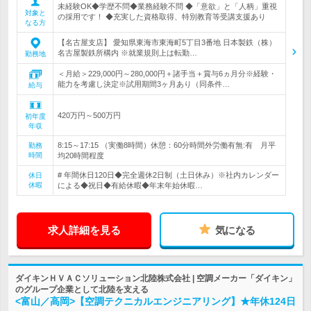
未経験OK◆学歴不問◆業務経験不問 ◆「意欲」と「人柄」重視
対象と
の採用です！ ◆充実した資格取得、特別教育等受講支援あり
なる方
【名古屋支店】 愛知県東海市東海町5丁目3番地 日本製鉄（株）
名古屋製鉄所構内 ※就業規則上は転勤…
勤務地
＜月給＞229,000円～280,000円＋諸手当＋賞与6ヵ月分※経験・
能力を考慮し決定※試用期間3ヶ月あり（同条件…
給与
420万円～500万円
初年度
年収
8:15～17:15 （実働8時間）休憩：60分時間外労働有無:有 月平
勤務
時間
均20時間程度
# 年間休日120日◆完全週休2日制（土日休み）※社内カレンダー
休日
休暇
による◆祝日◆有給休暇◆年末年始休暇…
求人詳細を見る
気になる
ダイキンＨＶＡＣソリューション北陸株式会社 | 空調メーカー「ダイキン」
のグループ企業として北陸を支える
<富山／高岡>【空調テクニカルエンジニアリング】★年休124日