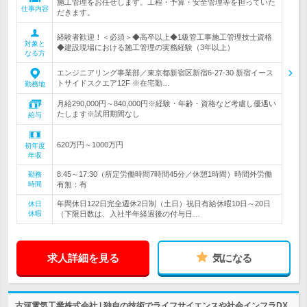
施工管理をお任せします。工程・予算・安全管理等を担っていた
仕事内容
だきます。
経験者歓迎！＜必須＞◆高卒以上◆1級管工事施工管理技士資格
対象と
◆建設現場における施工管理の実務経験（3年以上）
なる方
エンジニアリング事業部／東京都新宿区新宿6-27-30 新宿イース
トサイドスクエア12F ※在宅勤…
勤務地
月給290,000円～840,000円※経験・年齢・資格など考慮し優遇い
たします※試用期間なし
給与
620万円～1000万円
初年度
年収
8:45～17:30（所定労働時間7時間45分／休憩1時間）時間外労働
勤務
時間
有無：有
年間休日122日完全週休2日制（土日）祝日有給休暇10日～20日
休日
休暇
（下限日数は、入社半年経過後の付与日…
求人詳細を見る
気になる
古河電気工業株式会社 | 独自の技術でライフサイエンスや社会インフラDX