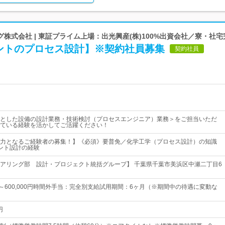
株式会社 | 東証プライム上場：出光興産(株)100%出資会社／寮・社宅
ントのプロセス設計】※契約社員募集
契約社員
とした設備の設計業務・技術検討（プロセスエンジニア）業務＞をご担当いただ
ている経験を活かしてご活躍ください！
力となるご経験者の募集！】《必須》要普免／化学工学（プロセス設計）の知識
ント設計の経験
アリング部 設計・プロジェクト統括グループ】 千葉県千葉市美浜区中瀬二丁目6
0円～600,000円時間外手当：完全別支給試用期間：6ヶ月（※期間中の待遇に変動な
円