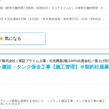
円
制（標準労働時間7.5時間／休憩60分）※コアタイムなし※標準労働時間帯 8：
4日】# 完全週休2日制（土日祝）* 年次有給休暇：初年度15日～21日（6年目以…
気になる
株式会社 | 東証プライム上場：出光興産(株)100%出資会社／借上げ
ト建設・タンク保全工事【施工管理】※契約社員募
アリング事業を展開する当社にて、＜プラント建設工事・タンク保全工事の施工
当いただきます！