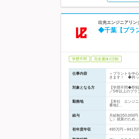
出光エンジニアリング
◆千葉【プラ
学歴不問
完全週休2日制
仕事内容
＜プラントを中心
きます！ ◆持っ
対象となる方
【学歴不問◆即戦
／5年以上のプラ
勤務地
【本社 エンジニ
番地1…
給与
月給制350,00
し）就業のため…
初年度年収
495万円～841万