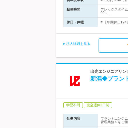
初年度年収
495万円～841万
勤務時間
フレックスタイム
00～…
休日・休暇
# 【年間休日12
求人詳細を見る
出光エンジニアリング
新潟◆プラン
学歴不問
完全週休2日制
仕事内容
プラントエンジニ
管理業務＞をご担