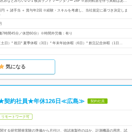
みなとみらい2-2-1 横浜ランドマークタワー 26F ※原則転居を伴う異動はあ…
万円 ＋ 諸手当 ＋ 賞与年2回 ※経験・スキルを考慮し、当社規定に基づき決定しま
…
円
0（実働7時間45分／休憩60分）※時間外労働：有り
（土日）* 祝日* 夏季休暇（3日）* 年末年始休暇（6日）* 創立記念休暇（1日…
気になる
★契約社員★年休126日≪広島≫
契約社員
リモートワーク可
関する研究開発実験の準備から片付け、供試体製作のほか、計測機器の用意、試