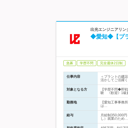
出光エンジニアリング
◆愛知◆【プ
急募
学歴不問
完全週休2日制
仕事内容
＜プラントの建設
活かしてご活躍く
対象となる方
【学歴不問◆即戦
験 《歓迎》1級
勤務地
【愛知工事事務所
は…
給与
月給制350,00
し）就業のため…