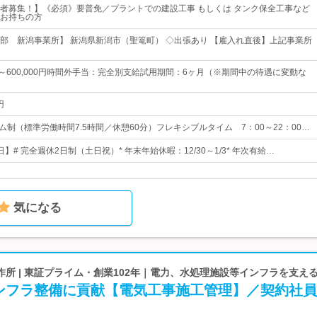
者募集！】《必須》要普免／プラントでの建設工事 もしくは タンク保全工事など
お持ちの方
部 新潟事業所】 新潟県新潟市（聖篭町） ◇出張あり 【雇入れ直後】上記事業所
0円～600,000円時間外手当：完全別支給試用期間：6ヶ月（※期間中の待遇に変動な
円
ム制（標準労働時間7.5時間／休憩60分）フレキシブルタイム 7：00～22：00…
日】# 完全週休2日制（土日祝）* 年末年始休暇：12/30～1/3* 年次有給…
気になる
所 | 東証プライム・創業102年｜電力、水処理施設等インフラを支え
ンフラ整備に貢献【電気工事施工管理】／契約社員