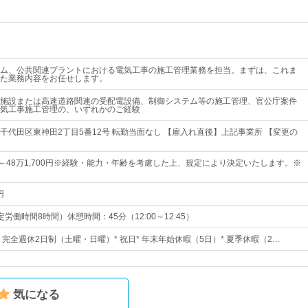
ム、公共関連プラントにおける電気工事の施工管理業務を担当。まずは、これま
た業務内容をお任せします。
施設または高速道路関連の受配電設備、制御システム等の施工管理、官公庁案件
気工事施工管理の、いずれかのご経験
千代田区東神田2丁目5番12号 転勤当面なし 【雇入れ直後】上記事業所 【変更の
0円～48万1,700円※経験・能力・年齢を考慮した上、規定により決定いたします。※
円
（所定労働時間8時間）休憩時間：45分（12:00～12:45）
日* 完全週休2日制（土曜・日曜）* 祝日* 年末年始休暇（5日）* 夏季休暇（2…
気になる