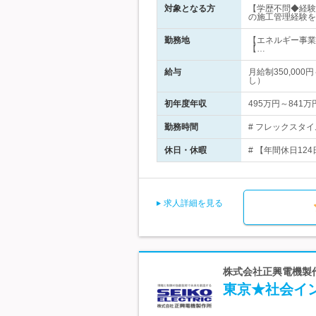
対象となる方
【学歴不問◆経験
の施工管理経験を
勤務地
【エネルギー事業
【…
給与
月給制350,00
し）
初年度年収
495万円～841万
勤務時間
# フレックスタイ
休日・休暇
# 【年間休日124
求人詳細を見る
株式会社正興電機製作
東京★社会イ