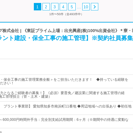
…
1
2
3
4
5
10
1件〜50件（全493件中）
株式会社 | 《東証プライム上場：出光興産(株)100%出資会社》＊寮
ラント建設・保全工事の施工管理】※契約社員募集
・保全工事の施工管理業務全般＞をご担当いただきます！ ◆持っている経験を
ださい！
力となるご経験者の募集！】《必須》要普免／建設業に関連する施工管理の経
施工管理技士（管・土木・建築）
 プラント事業部】 愛知県知多市南浜町11番地 ◆周辺地域への出張あり ◆初任地
0円～600,000円時間外手当：完全別支給試用期間：6ヶ月（※期間中の待遇に変動な