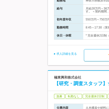
勤務地
神奈川県横浜市西区
給与
月給28万円～36
す。 ＜契約期間
初年度年収
550万円～750万
勤務時間
8:45～17:3
休日・休暇
* 完全週休2日制
求人詳細を見る
極東興和株式会社
【研究・調査スタッフ】
急募
転勤なし
完全週休2日制
仕事内容
土木構造や材料に