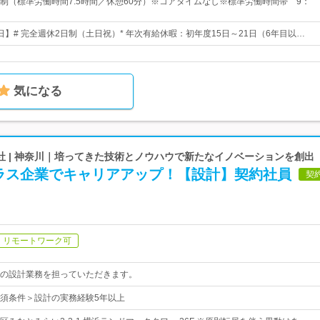
制（標準労働時間7.5時間／休憩60分）※コアタイムなし※標準労働時間帯 9：
4日】# 完全週休2日制（土日祝）* 年次有給休暇：初年度15日～21日（6年目以…
気になる
社 | 神奈川｜培ってきた技術とノウハウで新たなイノベーションを創出
ラス企業でキャリアアップ！【設計】契約社員
契
リモートワーク可
の設計業務を担っていただきます。
須条件＞設計の実務経験5年以上