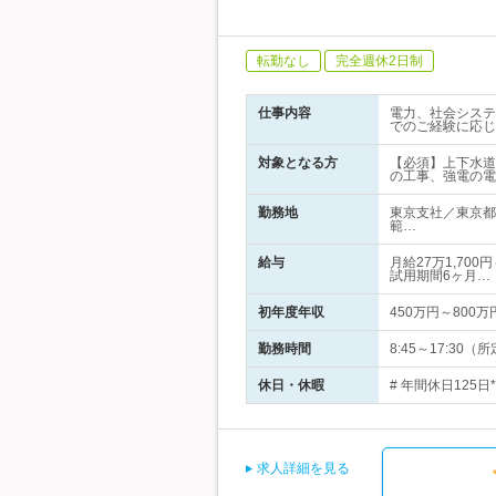
転勤なし
完全週休2日制
仕事内容
電力、社会システ
でのご経験に応じ
対象となる方
【必須】上下水道
の工事、強電の電
勤務地
東京支社／東京都
範…
給与
月給27万1,70
試用期間6ヶ月…
初年度年収
450万円～800万
勤務時間
8:45～17:30
休日・休暇
# 年間休日125
求人詳細を見る