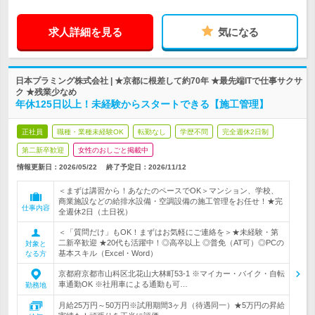
求人詳細を見る
気になる
日本プラミング株式会社 | ★京都に根差して約70年 ★最先端ITで仕事サクサ
ク ★残業少なめ
年休125日以上！未経験からスタートできる【施工管理】
正社員
職種・業種未経験OK
転勤なし
学歴不問
完全週休2日制
第二新卒歓迎
女性のおしごと掲載中
情報更新日：2026/05/22
終了予定日：
2026/11/12
＜まずは講習から！あなたのペースでOK＞マンション、学校、
商業施設などの給排水設備・空調設備の施工管理をお任せ！★完
仕事内容
全週休2日（土日祝）
＜「質問だけ」もOK！まずはお気軽にご連絡を＞★未経験・第
二新卒歓迎 ★20代も活躍中！◎高卒以上 ◎普免（AT可）◎PCの
対象と
基本スキル（Excel・Word）
なる方
京都府京都市山科区北花山大林町53-1 ※マイカー・バイク・自転
車通勤OK ※社用車による通勤も可…
勤務地
月給25万円～50万円※試用期間3ヶ月（待遇同一）★5万円の昇給