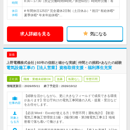
8:30～17:30（所定労働時間8時間／休憩60分）時間外労働：有
時間
# 年間休日125日* 完全週休2日制（土日休み）* 祝日* 有給休暇*
休日
休暇
夏季休暇* 年末年始休暇*…
求人詳細を見る
気になる
新着
上野電機株式会社 | 60年の信頼と確かな実績│仲間との挑戦×あなたの経験
電気設備工事の【法人営業】資格取得支援・福利厚生充実
正社員
職種・業種未経験OK
急募
転勤なし
学歴不問
情報更新日：2026/05/11
終了予定日：
2026/10/12
【経験を活かしながら、更に大きなフィールドで成長できる環境
があります】官公庁向けの電気工事関連の入札・提案・受注など
仕事内容
をお任せします。
【必須:Word・Excelが使える方｜学歴不問｜運転免許】【歓迎:
電気工事施工管理技士1級・2級/第1種・第2種電気工事士】地域
対象と
密着で落ち着いて働けます。
なる方