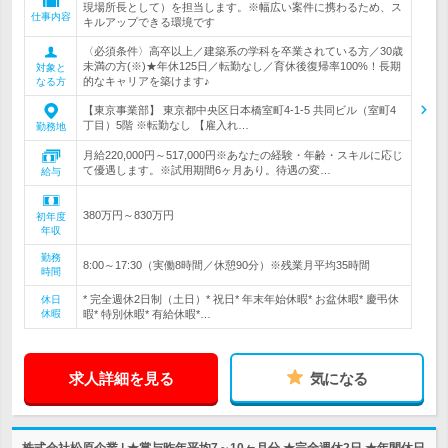
現場所長として）を担当します。※幅広い案件に携わるため、ス
仕事内容
キルアップできる環境です
〈必須条件〉高卒以上／建築系の学科を卒業されている方／30歳
未満の方(※)★年休125日／転勤なし／育休後復帰率100%！長期
対象と
的なキャリアを築けます♪
なる方
【東京事業部】 東京都中央区日本橋室町4-1-5 共同ビル（室町4
丁目）5階 ※転勤なし 【雇入れ…
勤務地
月給220,000円～517,000円※あなたの経験・年齢・スキルに応じ
て優遇します。※試用期間6ヶ月あり。待遇の変…
給与
380万円～830万円
初年度
年収
勤務
8:00～17:30（実働8時間／休憩90分）※残業月平均35時間
時間
* 完全週休2日制（土日）* 祝日* 年末年始休暇* お盆休暇* 慶弔休
休日
休暇
暇* 特別休暇* 有給休暇*…
求人詳細を見る
気になる