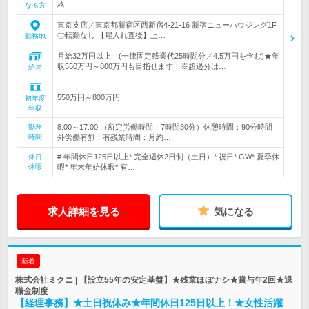
格
なる方
東京支店／東京都新宿区西新宿4-21-16 新宿ニューハウジング1F
◎転勤なし 【雇入れ直後】上…
勤務地
月給32万円以上 (一律固定残業代25時間分／4.5万円を含む)★年
収550万円～800万円も目指せます！※超過分は…
給与
550万円～800万円
初年度
年収
8:00～17:00 （所定労働時間：7時間30分）休憩時間：90分時間
勤務
時間
外労働有無：有残業時間：月約…
# 年間休日125日以上* 完全週休2日制（土日）* 祝日* GW* 夏季休
休日
休暇
暇* 年末年始休暇* 有…
求人詳細を見る
気になる
新着
株式会社ミクニ | 【設立55年の安定基盤】★残業ほぼナシ★賞与年2回★退
職金制度
【経理事務】★土日祝休み★年間休日125日以上！★女性活躍