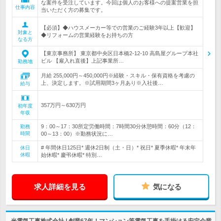
な案件を受注しています。今回は個人のお客様への提案営業を担
仕事内容
当いただく方の募集です。
【必須】◆ハウスメーカー等での営業のご経験3年以上【歓迎】
対象と
◆リフォームの営業経験をお持ちの方
なる方
【東京事務所】 東京都中央区日本橋2-12-10 高島屋グループ本社
ビル 【雇入れ直後】上記事業所…
勤務地
月給 255,000円～450,000円※経験・スキル・保有資格を考慮の
上、決定します。※試用期間3ヶ月あり※入社後…
給与
357万円～630万円
初年度
年収
9：00～17：30所定労働時間：7時間30分休憩時間：60分（12：
勤務
時間
00～13：00）※勤務状況に…
# 年間休日125日* 週休2日制（土・日）* 祝日* 夏季休暇* 年末年
休日
休暇
始休暇* 慶弔休暇* 特別…
求人詳細を見る
気になる