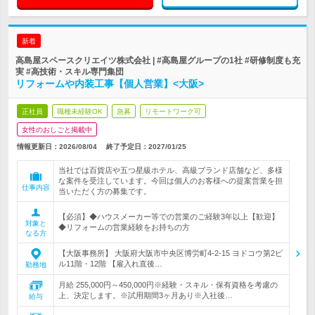
新着
高島屋スペースクリエイツ株式会社 | #高島屋グループの1社 #研修制度も充
実 #高技術・スキル専門集団
リフォームや内装工事【個人営業】<大阪>
正社員
職種未経験OK
急募
リモートワーク可
女性のおしごと掲載中
情報更新日：2026/08/04
終了予定日：
2027/01/25
当社では百貨店や五つ星級ホテル、高級ブランド店舗など、多様
な案件を受注しています。今回は個人のお客様への提案営業を担
仕事内容
当いただく方の募集です。
【必須】◆ハウスメーカー等での営業のご経験3年以上【歓迎】
対象と
◆リフォームの営業経験をお持ちの方
なる方
【大阪事務所】 大阪府大阪市中央区博労町4-2-15 ヨドコウ第2ビ
ル11階・12階 【雇入れ直後…
勤務地
月給 255,000円～450,000円※経験・スキル・保有資格を考慮の
上、決定します。※試用期間3ヶ月あり※入社後…
給与