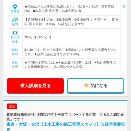
★転勤は本人の希望に配慮します。《UIターン歓迎／直行直帰
OK》 ■広島支店 広島県広島市中区鉄砲…
勤務地
【管理者候補】月給／336,500円～447,500円 ＋ 各種手当 ＋ 賞与
年2回※経験・スキル、年齢などを最大限…
給与
300万円～650万円
初年度
年収
8：30～17：30※担当案件、勤務地により若干異なる場合があり
勤務
時間
ます。★残業は会社全体で月平均20時…
★年間休日120日以上★■完全週休2日制（土日）■祝日※案件に
休日
休暇
より休日出勤あり。その際は代休を取得。…
求人詳細を見る
気になる
新着
真柄建設株式会社 | 創業117年！子育てサポートする企業「くるみん認定企
業」です！
東京・大阪・金沢【土木工事の施工管理スタッフ】☆経営基盤安
定