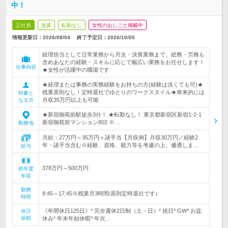
中！
正社員
急募
転勤なし
女性のおしごと掲載中
情報更新日：2026/08/04
終了予定日：
2026/10/05
経理担当として日常業務から月次・決算業務まで、総務・労務も
含めあなたの経験・スキルに応じて幅広い業務をお任せします！
仕事内容
★女性が活躍中の職場です
★経理または事務の実務経験をお持ちの方(経験は浅くても可)★
残業原則なし！定時退社でゆとりのワークスタイル★将来的には
対象と
月収35万円以上も可能
なる方
★新宿御苑前駅徒歩3分！ ★転勤なし！ 東京都新宿区新宿1-2-1
新宿御苑前マンション802 ※…
勤務地
月給：27万円～35万円＋諸手当【月収例】月収30万円／経験2
年・諸手当含む※経験、資格、能力等を考慮の上、優遇しま…
給与
378万円～500万円
初年度
年収
勤務
8:45～17:45※残業月3時間/原則定時退社です♪
時間
《年間休日125日》* 完全週休2日制（土・日）* 祝日* GW* お盆
休日
休暇
休み* 年末年始休暇* 年次…