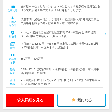
愛知県を中心としたマンションをはじめとする多様な建築物にお
ける電気設備工事の施工管理全般をお任せします。
仕事内容
学歴不問！経験を活かして活躍！＜必須要件＞第2種電気工事士
対象と
の資格をお持ちの方＜歓迎要件＞施工管理経験
なる方
＜本社＞ 愛知県名古屋市北区三軒町234 ※転勤なし ※車通勤
OK（社用車で通勤可） 【雇入れ直後…
勤務地
＜月給＞235,880円～463,635円※上記には固定残業代31,880円～
（20時間分/月）を含みます。超過分は…
給与
350万円～800万円
初年度
年収
8:15～17:15（実働8時間／休憩1時間）※時間外労働：有※月平
勤務
時間
均残業時間：20時間
# ＜年間休日128日＞* 完全週休2日制（土日）* 祝日* 年末年始休
休日
休暇
暇* 夏季休暇* 慶弔休暇*…
求人詳細を見る
気になる