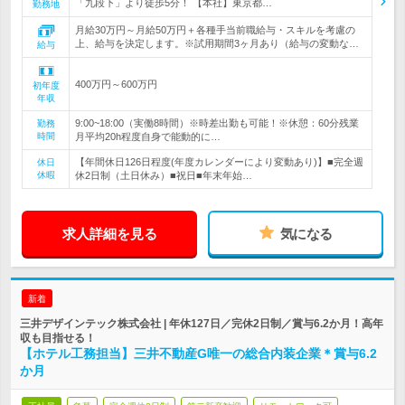
「九段下」より徒歩5分！ 【本社】東京都…
勤務地
月給30万円～月給50万円＋各種手当前職給与・スキルを考慮の
上、給与を決定します。※試用期間3ヶ月あり（給与の変動な…
給与
400万円～600万円
初年度
年収
9:00~18:00（実働8時間）※時差出勤も可能！※休憩：60分残業
勤務
時間
月平均20h程度自身で能動的に…
【年間休日126日程度(年度カレンダーにより変動あり)】■完全週
休日
休暇
休2日制（土日休み）■祝日■年末年始…
求人詳細を見る
気になる
新着
三井デザインテック株式会社 | 年休127日／完休2日制／賞与6.2か月！高年
収も目指せる！
【ホテル工務担当】三井不動産G唯一の総合内装企業＊賞与6.2
か月