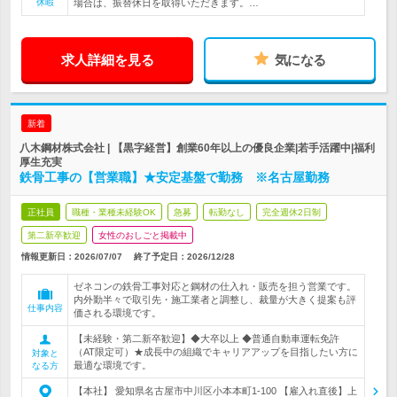
休暇
場合は、振替休日を取得いただきます。…
求人詳細を見る
気になる
新着
八木鋼材株式会社 | 【黒字経営】創業60年以上の優良企業|若手活躍中|福利
厚生充実
鉄骨工事の【営業職】★安定基盤で勤務 ※名古屋勤務
正社員
職種・業種未経験OK
急募
転勤なし
完全週休2日制
第二新卒歓迎
女性のおしごと掲載中
情報更新日：2026/07/07
終了予定日：
2026/12/28
ゼネコンの鉄骨工事対応と鋼材の仕入れ・販売を担う営業です。
内外勤半々で取引先・施工業者と調整し、裁量が大きく提案も評
仕事内容
価される環境です。
【未経験・第二新卒歓迎】◆大卒以上 ◆普通自動車運転免許
（AT限定可）★成長中の組織でキャリアアップを目指したい方に
対象と
最適な環境です。
なる方
【本社】 愛知県名古屋市中川区小本本町1-100 【雇入れ直後】上