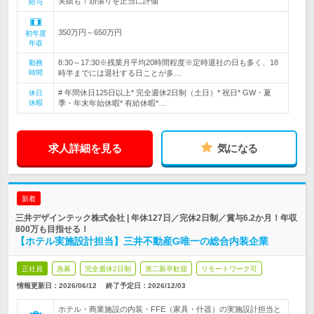
実績も！頑張りを正当に評価
給与
350万円～650万円
初年度
年収
8:30～17:30※残業月平均20時間程度※定時退社の日も多く、18
勤務
時間
時半までには退社する日ことが多…
# 年間休日125日以上* 完全週休2日制（土日）* 祝日* GW・夏
休日
休暇
季・年末年始休暇* 有給休暇*…
求人詳細を見る
気になる
新着
三井デザインテック株式会社 | 年休127日／完休2日制／賞与6.2か月！年収
800万も目指せる！
【ホテル実施設計担当】三井不動産G唯一の総合内装企業
正社員
急募
完全週休2日制
第二新卒歓迎
リモートワーク可
情報更新日：2026/06/12
終了予定日：
2026/12/03
ホテル・商業施設の内装・FFE（家具・什器）の実施設計担当と