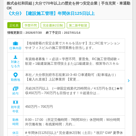
株式会社和田組 | 大分で70年以上の歴史を持つ安定企業｜手当充実・車通勤
OK
《大分》【建設施工管理】年間休日125日以上
正社員
学歴不問
完全週休2日制
第二新卒歓迎
情報更新日：2026/07/30
終了予定日：
2027/01/14
【地域密着の安定企業でスキルを活かす】主にRC造マンション
やオフィスビルの施工管理業務を担当します。
仕事内容
有資格者募集！＜必須＞学歴不問、要普免、RC施工管理経験＜
対象と
歓迎＞1級建築施工管理技士または1級建築士、積算等のスキル
なる方
本社／大分県別府市石垣東10-3-40 ◎車通勤可（駐車場あり）
【雇入れ直後】上記事業所 【変更…
勤務地
月給26万円以上 (一律固定残業代25時間分／4.5万円を含む)★年
収450万円～700万円も目指せます！※超過分は…
給与
450万円～700万円
初年度
年収
8:00～17:00 （所定労働時間：7時間30分）休憩時間：90分時間
勤務
時間
外労働有無：有残業時間：月約…
# 年間休日125日以上* 完全週休2日制（土日）* 祝日* GW* 夏季休
休日