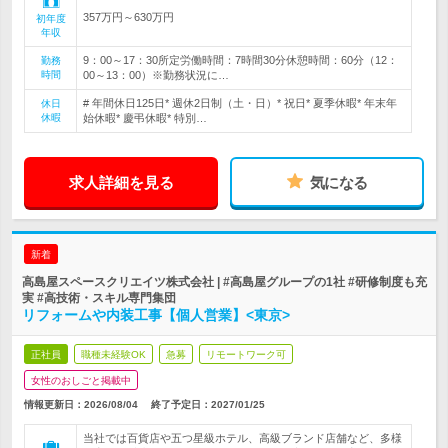
357万円～630万円
初年度
年収
9：00～17：30所定労働時間：7時間30分休憩時間：60分（12：
勤務
時間
00～13：00）※勤務状況に…
# 年間休日125日* 週休2日制（土・日）* 祝日* 夏季休暇* 年末年
休日
休暇
始休暇* 慶弔休暇* 特別…
求人詳細を見る
気になる
新着
高島屋スペースクリエイツ株式会社 | #高島屋グループの1社 #研修制度も充
実 #高技術・スキル専門集団
リフォームや内装工事【個人営業】<東京>
正社員
職種未経験OK
急募
リモートワーク可
女性のおしごと掲載中
情報更新日：2026/08/04
終了予定日：
2027/01/25
当社では百貨店や五つ星級ホテル、高級ブランド店舗など、多様