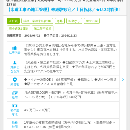
株式会社松原企業 | ★賞与昨年平均7～10ヶ月分 ★完全週休2日 ★年間休日
127日
【水道工事の施工管理】未経験歓迎／土日祝休／★U-32採用!!
正社員
職種・業種未経験OK
急募
転勤なし
学歴不問
完全週休2日制
第二新卒歓迎
情報更新日：2026/06/02
終了予定日：
2026/11/23
《100％公共工事★現場は会社から車で60分以内★出張・遠方仕
事ナシ》東京都水道局より受注する、水道管の新設・取替工事の
仕事内容
管理業務をお任せします。
《未経験・第二新卒歓迎》◆32歳以下の方 ★土木施工管理技士
をはじめ、各種資格取得を支援 ★平均年収はおよそ800万円と
対象と
安定性バツグンの仕事です
なる方
◆マイカー通勤OK！（駐車場完備） ◆転勤なし ◆UIターン歓迎
◆駅チカオフィス 東京都府中市是…
勤務地
月給25万5,000円～50万円 ＋ 各種手当+賞与年2回（昨年実績平均
7～10ヶ月分!!）【モデル年収】600万円…
給与
450万円～700万円
初年度
年収
1年単位の変形労働時間制（週平均40時間以内）＜勤務時間例＞
勤務
時間
8：30～18：45（休憩1時間30分）…