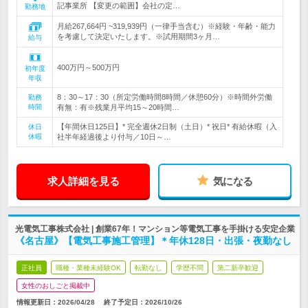
記事業所 【変更の範囲】会社の定…
勤務地
月給267,664円 ~319,939円（一律手当含む）※経験・年齢・能力
を考慮して決定いたします。※試用期間3ヶ月…
給与
400万円～500万円
初年度
年収
8：30～17：30（所定労働時間8時間／休憩60分）※時間外労働
勤務
時間
有無：有※残業月平均15～20時間…
【年間休日125日】* 完全週休2日制（土日）* 祝日* 有給休暇（入
休日
休暇
社半年経過後より付与／10日～…
求人詳細を見る
気になる
光電気工事株式会社 | 創業67年！マンション等電気工事を手掛ける安定企業
《名古屋》【電気工事施工管理】＊年休128日・出張・夜勤なし
正社員
職種・業種未経験OK
転勤なし
学歴不問
第二新卒歓迎
女性のおしごと掲載中
情報更新日：2026/04/28
終了予定日：
2026/10/26