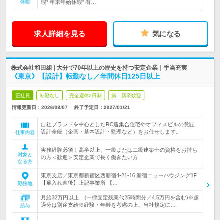
休暇
暇* 年末年始休暇* 有…
求人詳細を見る
気になる
株式会社和田組 | 大分で70年以上の歴史を持つ安定企業｜手当充実
《東京》【設計】転勤なし／年間休日125日以上
正社員
転勤なし
完全週休2日制
第二新卒歓迎
情報更新日：2026/08/07
終了予定日：
2027/01/21
自社ブランドを中心としたRC造集合住宅やオフィスビルの意匠
設計全般（企画・基本設計・監理など）をお任せします。
仕事内容
実務経験必須！高卒以上、一級または二級建築士の資格をお持ち
対象と
の方＜歓迎＞安定企業で長く働きたい方
なる方
東京支店／東京都新宿区西新宿4-21-16 新宿ニューハウジング1F
【雇入れ直後】上記事業所 【…
勤務地
月給32万円以上 (一律固定残業代25時間分／4.5万円を含む)※超
過分は別途支給※経験・年齢を考慮の上、当社規定に…
給与