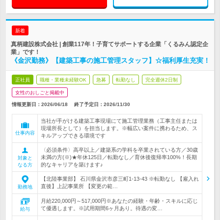
新着
真柄建設株式会社 | 創業117年！子育てサポートする企業「くるみん認定企
業」です！
《金沢勤務》【建築工事の施工管理スタッフ】☆福利厚生充実！
正社員
職種・業種未経験OK
急募
転勤なし
完全週休2日制
女性のおしごと掲載中
情報更新日：2026/06/18
終了予定日：
2026/11/30
当社が手がける建築工事現場にて施工管理業務（工事主任または
現場所長として）を担当します。※幅広い案件に携わるため、ス
仕事内容
キルアップできる環境です
〈必須条件〉高卒以上／建築系の学科を卒業されている方／30歳
未満の方(※)★年休125日／転勤なし／育休後復帰率100%！長期
対象と
的なキャリアを築けます♪
なる方
【北陸事業部】 石川県金沢市彦三町1-13-43 ※転勤なし 【雇入れ
直後】上記事業所 【変更の範…
勤務地
月給220,000円～517,000円※あなたの経験・年齢・スキルに応じ
て優遇します。※試用期間6ヶ月あり。待遇の変…
給与