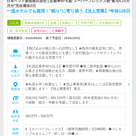
日本ベッド製造株式会社 | 定着率90％超*スーパーフレックス制*賞与4.15カ
月分*完全週休2日
一流ホテルでも採用！”眠り”に寄り添う【法人営業】*年休126日
正社員
業種未経験OK
急募
転勤なし
学歴不問
完全週休2日制
第二新卒歓迎
女性のおしごと掲載中
情報更新日：2026/08/06
終了予定日：
2026/10/01
【飛び込みや個人宅への訪問なし】★既存の家具店等に対し、売
場づくりや販促企画などを通じて自社製品(ベッドやマットレス)
仕事内容
の魅力を広める営業です！
【社員定着率90％以上】◆学歴不問 ◆第二新卒歓迎 ◆何らかの
お客さま対応経験がある方（職種・業界不問）★異業種出身の先
対象と
輩も多数活躍しています！
なる方
★転居を伴う転勤なし！ ★池上事業所(東京)もしくは広島営業所
に配属します！ 【池上事業所】 東京…
勤務地
月給242,740円～369,315円＋賞与2回（昨年度実績4.15か月分）
※経験・能力・年齢を考慮して決定します。…
給与
365万円～550万円
初年度
年収
# 【スーパーフレックス】《標準労働時間／1日8時間》◆フレキ
勤務
時間
シブルタイム／7：00～22：00◆コ…