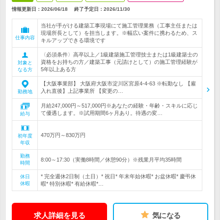
情報更新日：2026/06/18
終了予定日：
2026/11/30
当社が手がける建築工事現場にて施工管理業務（工事主任または
現場所長として）を担当します。※幅広い案件に携わるため、ス
仕事内容
キルアップできる環境です
〈必須条件〉高卒以上／1級建築施工管理技士または1級建築士の
資格をお持ちの方／建築工事（元請けとして）の施工管理経験が
対象と
5年以上ある方
なる方
【大阪事業部】 大阪府大阪市淀川区宮原4-4-63 ※転勤なし 【雇
入れ直後】上記事業所 【変更の…
勤務地
月給247,000円～517,000円※あなたの経験・年齢・スキルに応じ
て優遇します。※試用期間6ヶ月あり。待遇の変…
給与
470万円～830万円
初年度
年収
勤務
8:00～17:30（実働8時間／休憩90分）※残業月平均35時間
時間
* 完全週休2日制（土日）* 祝日* 年末年始休暇* お盆休暇* 慶弔休
休日
休暇
暇* 特別休暇* 有給休暇*…
求人詳細を見る
気になる