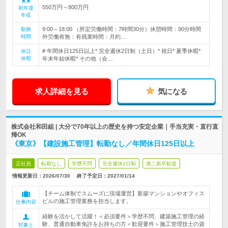
550万円～800万円
初年度
年収
9:00～18:00 （所定労働時間：7時間30分）休憩時間：90分時間
勤務
時間
外労働有無：有残業時間：月約…
# 年間休日125日以上* 完全週休2日制（土日）* 祝日* 夏季休暇*
休日
休暇
年末年始休暇* その他（会…
求人詳細を見る
気になる
株式会社和田組 | 大分で70年以上の歴史を持つ安定企業｜手当充実・直行直
帰OK
《東京》【建設施工管理】転勤なし／年間休日125日以上
正社員
転勤なし
学歴不問
完全週休2日制
第二新卒歓迎
情報更新日：2026/07/30
終了予定日：
2027/01/14
【チーム体制でスムーズに現場運営】新築マンションやオフィス
ビルの施工管理業務を担当します。
仕事内容
経験を活かして活躍！＜必須要件＞学歴不問、建築施工管理の経
験、普通自動車免許をお持ちの方＜歓迎要件＞施工管理技士の資
対象と