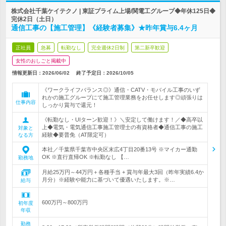
株式会社千葉ケイテクノ | 東証プライム上場/関電工グループ◆年休125日◆
完休2日（土日）
通信工事の【施工管理】《経験者募集》★昨年賞与6.4ヶ月
正社員
急募
転勤なし
完全週休2日制
第二新卒歓迎
女性のおしごと掲載中
情報更新日：2026/06/02
終了予定日：
2026/10/05
《ワークライフバランス◎》通信・CATV・モバイル工事のいず
れかの施工グループにて施工管理業務をお任せします◎頑張りは
仕事内容
しっかり賞与で還元！
《転勤なし・UIターン歓迎！》＼安定して働けます！／◆高卒以
上◆電気・電気通信工事施工管理士の有資格者◆通信工事の施工
対象と
経験◆要普免（AT限定可）
なる方
本社／千葉県千葉市中央区末広4丁目20番13号 ※マイカー通勤
OK ※直行直帰OK ※転勤なし 【…
勤務地
月給25万円～44万円＋各種手当 + 賞与年最大3回（昨年実績6.4か
月分）※経験や能力に基づいて優遇いたします。※…
給与
600万円～800万円
初年度
年収
勤務