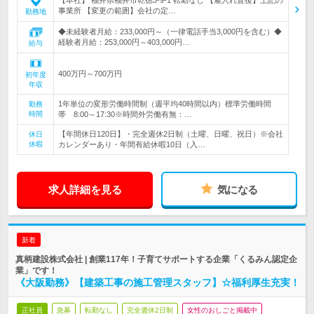
【本社】 福井県福井市乾徳3-9-1 転勤なし 【雇入れ直後】上記の
事業所 【変更の範囲】会社の定…
勤務地
◆未経験者月給：233,000円～（一律電話手当3,000円を含む）◆
経験者月給：253,000円～403,000円…
給与
400万円～700万円
初年度
年収
1年単位の変形労働時間制（週平均40時間以内）標準労働時間
勤務
時間
帯 8:00～17:30※時間外労働有無：…
【年間休日120日】・完全週休2日制（土曜、日曜、祝日）※会社
休日
休暇
カレンダーあり・年間有給休暇10日（入…
求人詳細を見る
気になる
新着
真柄建設株式会社 | 創業117年！子育てサポートする企業「くるみん認定企
業」です！
《大阪勤務》【建築工事の施工管理スタッフ】☆福利厚生充実！
正社員
急募
転勤なし
完全週休2日制
女性のおしごと掲載中