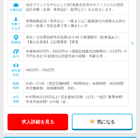
自社ブランドを中心としたRC造集合住宅やオフィスビルの意匠
設計全般（企画・基本設計・監理など）をお任せします。
仕事内容
実務経験必須！高卒以上、一級または二級建築士の資格をお持ち
対象と
の方＜歓迎＞安定企業で長く働きたい方
なる方
本社／大分県別府市石垣東10-3-40 ◎車通勤可（駐車場あり）
【雇入れ直後】上記事業所 【変更…
勤務地
年俸制450万円～700万円※一律固定残業代25時間分／3.5万円～5
万円を含む)※超過分は別途支給※経験・年齢を考…
給与
450万円～700万円
初年度
年収
8:00～17:00 （所定労働時間：7時間30分）休憩時間：90分時間
勤務
時間
外労働有無：有残業時間：月約…
# 年間休日125日以上* 完全週休2日制（土日）* 祝日* 夏季休暇*
休日
休暇
年末年始休暇* その他（会…
求人詳細を見る
気になる