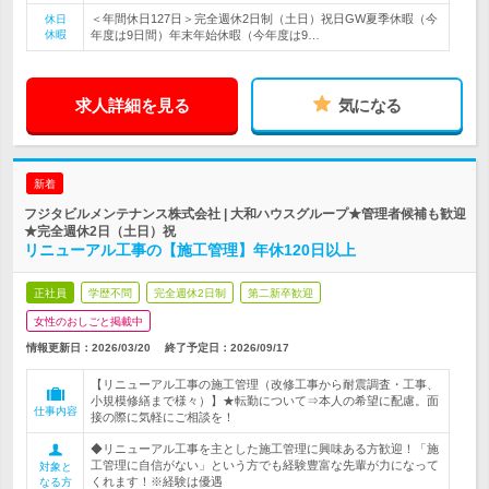
＜年間休日127日＞完全週休2日制（土日）祝日GW夏季休暇（今
休日
休暇
年度は9日間）年末年始休暇（今年度は9…
求人詳細を見る
気になる
新着
フジタビルメンテナンス株式会社 | 大和ハウスグループ★管理者候補も歓迎
★完全週休2日（土日）祝
リニューアル工事の【施工管理】年休120日以上
正社員
学歴不問
完全週休2日制
第二新卒歓迎
女性のおしごと掲載中
情報更新日：2026/03/20
終了予定日：
2026/09/17
【リニューアル工事の施工管理（改修工事から耐震調査・工事、
小規模修繕まで様々）】★転勤について⇒本人の希望に配慮。面
仕事内容
接の際に気軽にご相談を！
◆リニューアル工事を主とした施工管理に興味ある方歓迎！「施
工管理に自信がない」という方でも経験豊富な先輩が力になって
対象と
くれます！※経験は優遇
なる方