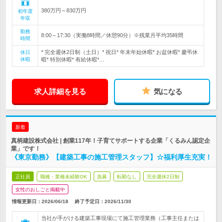
380万円～830万円
初年度
年収
勤務
8:00～17:30（実働8時間／休憩90分）※残業月平均35時間
時間
* 完全週休2日制（土日）* 祝日* 年末年始休暇* お盆休暇* 慶弔休
休日
休暇
暇* 特別休暇* 有給休暇*…
求人詳細を見る
気になる
新着
真柄建設株式会社 | 創業117年！子育てサポートする企業「くるみん認定企
業」です！
《東京勤務》【建築工事の施工管理スタッフ】☆福利厚生充実！
正社員
職種・業種未経験OK
急募
転勤なし
完全週休2日制
女性のおしごと掲載中
情報更新日：2026/06/18
終了予定日：
2026/11/30
当社が手がける建築工事現場にて施工管理業務（工事主任または