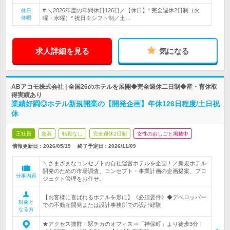
# ＼2026年度の年間休日126日／【休日】* 完全週休2日制（火
休日
休暇
曜・水曜）* 祝日※シフト制／土…
求人詳細を見る
気になる
ABアコモ株式会社 | 全国26のホテルを展開◆完全週休二日制◆産・育休取
得実績あり
業績好調◎ホテル新規開業の【開発企画】年休126日程度/土日祝
休
正社員
急募
転勤なし
完全週休2日制
女性のおしごと掲載中
情報更新日：2026/05/19
終了予定日：
2026/11/09
＼さまざまなコンセプトの自社運営ホテルを企画！／新規ホテル
開発のための市場調査、コンセプト・事業計画の企画提案、プロ
仕事内容
ジェクト管理をお任せ。
【お客様に喜ばれるホテルを形に】《必須要件》◆デベロッパー
対象と
での不動産開発または設計事務所での設計経験
なる方
★アクセス抜群！駅チカのオフィス⇒「神保町」より徒歩3分！