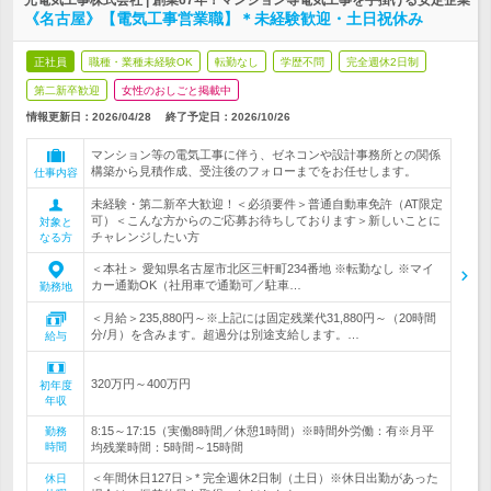
光電気工事株式会社 | 創業67年！マンション等電気工事を手掛ける安定企業
《名古屋》【電気工事営業職】＊未経験歓迎・土日祝休み
正社員
職種・業種未経験OK
転勤なし
学歴不問
完全週休2日制
第二新卒歓迎
女性のおしごと掲載中
情報更新日：2026/04/28
終了予定日：
2026/10/26
マンション等の電気工事に伴う、ゼネコンや設計事務所との関係
構築から見積作成、受注後のフォローまでをお任せします。
仕事内容
未経験・第二新卒大歓迎！＜必須要件＞普通自動車免許（AT限定
可）＜こんな方からのご応募お待ちしております＞新しいことに
対象と
チャレンジしたい方
なる方
＜本社＞ 愛知県名古屋市北区三軒町234番地 ※転勤なし ※マイ
カー通勤OK（社用車で通勤可／駐車…
勤務地
＜月給＞235,880円～※上記には固定残業代31,880円～（20時間
分/月）を含みます。超過分は別途支給します。…
給与
320万円～400万円
初年度
年収
8:15～17:15（実働8時間／休憩1時間）※時間外労働：有※月平
勤務
時間
均残業時間：5時間～15時間
＜年間休日127日＞* 完全週休2日制（土日）※休日出勤があった
休日