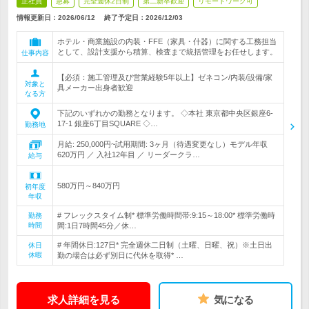
正社員
急募
完全週休2日制
第二新卒歓迎
リモートワーク可
情報更新日：2026/06/12
終了予定日：
2026/12/03
ホテル・商業施設の内装・FFE（家具・什器）に関する工務担当
として、設計支援から積算、検査まで統括管理をお任せします。
仕事内容
【必須：施工管理及び営業経験5年以上】ゼネコン/内装/設備/家
対象と
具メーカー出身者歓迎
なる方
下記のいずれかの勤務となります。 ◇本社 東京都中央区銀座6-
17-1 銀座6丁目SQUARE ◇…
勤務地
月給: 250,000円~試用期間: 3ヶ月（待遇変更なし）モデル年収
620万円 ／ 入社12年目 ／ リーダークラ…
給与
580万円～840万円
初年度
年収
# フレックスタイム制* 標準労働時間帯:9:15～18:00* 標準労働時
勤務
時間
間:1日7時間45分／休…
# 年間休日:127日* 完全週休二日制（土曜、日曜、祝）※土日出
休日
休暇
勤の場合は必ず別日に代休を取得* …
求人詳細を見る
気になる