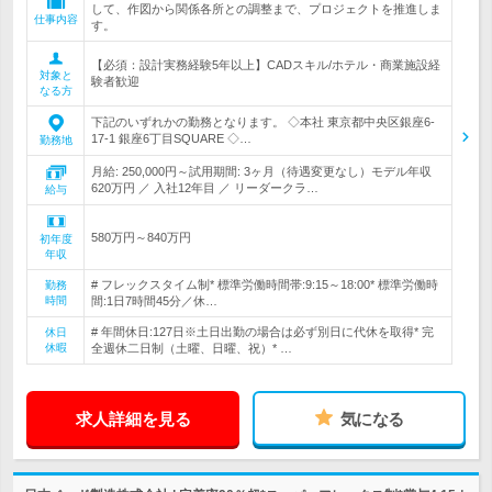
して、作図から関係各所との調整まで、プロジェクトを推進しま
仕事内容
す。
【必須：設計実務経験5年以上】CADスキル/ホテル・商業施設経
対象と
験者歓迎
なる方
下記のいずれかの勤務となります。 ◇本社 東京都中央区銀座6-
17-1 銀座6丁目SQUARE ◇…
勤務地
月給: 250,000円～試用期間: 3ヶ月（待遇変更なし）モデル年収
620万円 ／ 入社12年目 ／ リーダークラ…
給与
580万円～840万円
初年度
年収
# フレックスタイム制* 標準労働時間帯:9:15～18:00* 標準労働時
勤務
時間
間:1日7時間45分／休…
# 年間休日:127日※土日出勤の場合は必ず別日に代休を取得* 完
休日
休暇
全週休二日制（土曜、日曜、祝）* …
求人詳細を見る
気になる