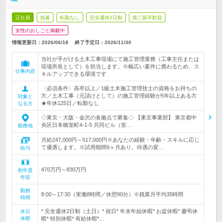
正社員
急募
転勤なし
完全週休2日制
第二新卒歓迎
女性のおしごと掲載中
情報更新日：2026/06/18
終了予定日：
2026/11/30
当社が手がける土木工事現場にて施工管理業務（工事主任または
現場所長として）を担当します。※幅広い案件に携わるため、ス
仕事内容
キルアップできる環境です
〈必須条件〉高卒以上／1級土木施工管理技士の資格をお持ちの
方／土木工事（元請けとして）の施工管理経験が5年以上ある方
対象と
★年休125日／転勤なし
なる方
◇東京・大阪・金沢の各拠点で募集◇ 【東京事業部】 東京都中
央区日本橋室町4-1-5 共同ビル（室…
勤務地
月給247,000円～517,000円※あなたの経験・年齢・スキルに応じ
て優遇します。※試用期間6ヶ月あり。待遇の変…
給与
470万円～830万円
初年度
年収
勤務
8:00～17:30（実働8時間／休憩90分）※残業月平均35時間
時間
* 完全週休2日制（土日）* 祝日* 年末年始休暇* お盆休暇* 慶弔休
休日
休暇
暇* 特別休暇* 有給休暇*…