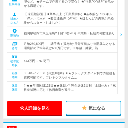
理など。★チームで作業するので安心！ ★”得意”や”好き”を活か
仕事内容
せる職場です。
【 未経験歓迎 】■高卒以上（工業系学科）■基本的なPCスキル
（Word・Excel）■要普通免許（AT可）★ほとんどの先輩が未経
対象と
験からスタートしました！
なる方
福岡県福岡市東区名島2丁目18番20号 ※異動・転勤の可能性あり
勤務地
月給260,800円～＋諸手当＋賞与5か月分実績あり※配属先となる
環境部の平均年収は680万円です。※年齢、経験、能…
給与
443万円～760万円
初年度
年収
8：40～17：30（休憩1時間）# ★フレックスタイム制での勤務も
勤務
時間
選択可能です。フレキシブルタイム…
# ★★年間休日129日★★休日／* 完全週休2日制（土日休み）* 祝
休日
休暇
日※状況に応じて休日出勤が発生…
求人詳細を見る
気になる