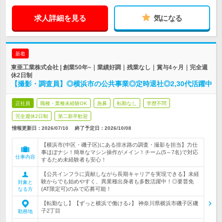
求人詳細を見る
気になる
新着
東亜工業株式会社 | 創業50年~｜業績好調｜残業なし｜賞与4ヶ月｜完全週
休2日制
【撮影・調査員】◎横浜市の公共事業◎定時退社◎2,30代活躍中
正社員
職種・業種未経験OK
急募
転勤なし
学歴不問
完全週休2日制
第二新卒歓迎
情報更新日：2026/07/10
終了予定日：
2026/10/08
【横浜市(中区・磯子区)にある排水路の調査・撮影を担当】力仕
事ほぼナシ！簡単なマシン操作がメイン！チーム(5～7名)で対応
仕事内容
するため未経験者も安心！
【公共インフラに貢献しながら長期キャリアを実現できる】未経
験からでも始めやすく、異業種出身者も多数活躍中！◎要普免
対象と
(AT限定可)のみで応募可能！
なる方
【転勤なし】【ずっと横浜で働ける♪】 神奈川県横浜市磯子区磯
子2丁目
勤務地