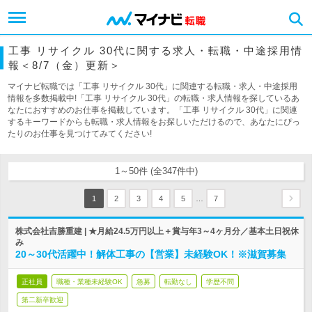
工事 リサイクル 30代に関する求人・転職・中途採用情
報＜8/7（金）更新＞
マイナビ転職では「工事 リサイクル 30代」に関連する転職・求人・中途採用
情報を多数掲載中!「工事 リサイクル 30代」の転職・求人情報を探しているあ
なたにおすすめのお仕事を掲載しています。「工事 リサイクル 30代」に関連
するキーワードからも転職・求人情報をお探しいただけるので、あなたにぴっ
たりのお仕事を見つけてみてください!
1～50件 (全347件中)
…
1
2
3
4
5
7
株式会社吉勝重建 | ★月給24.5万円以上＋賞与年3～4ヶ月分／基本土日祝休
み
20～30代活躍中！解体工事の【営業】未経験OK！※滋賀募集
正社員
職種・業種未経験OK
急募
転勤なし
学歴不問
第二新卒歓迎