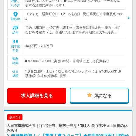
経験が浅い方もOKです！★あなたの経験を活かし、チームを牽
対象と
引する活躍に期待します！
なる方
《マイカー通勤可◎U・Iターン歓迎》 岡山県岡山市中区長利299-
1
勤務地
月給／25万円～40万円＋諸手当＋賞与年3回※経験・能力・適性
などを考慮のうえ、優遇いたします※試用期間最大3ヶ月あ…
給与
400万円～700万円
初年度
年収
勤務
# 8：00～17：00（実働8時間）※現場によって変動あり
時間
* 週休2日制（土日）* 祝日※会社カレンダーによる* GW休暇* 夏
休日
休暇
季休暇* 年末年始休暇* 慶弔…
求人詳細を見る
気になる
残り5日
大日電機株式会社 | #住宅手当、家族手当など嬉しい制度充実 #土日祝の休
みあり
＼未経験歓迎！／【電気工事スタッフ】★年収800万円も目指せ