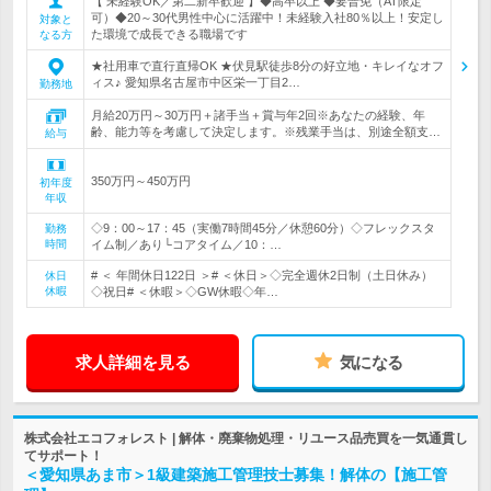
【 未経験OK／第二新卒歓迎 】◆高卒以上 ◆要普免（AT限定
可）◆20～30代男性中心に活躍中！未経験入社80％以上！安定し
対象と
た環境で成長できる職場です
なる方
★社用車で直行直帰OK ★伏見駅徒歩8分の好立地・キレイなオフ
ィス♪ 愛知県名古屋市中区栄一丁目2…
勤務地
月給20万円～30万円＋諸手当＋賞与年2回※あなたの経験、年
齢、能力等を考慮して決定します。※残業手当は、別途全額支…
給与
350万円～450万円
初年度
年収
◇9：00～17：45（実働7時間45分／休憩60分）◇フレックスタ
勤務
時間
イム制／あり└コアタイム／10：…
# ＜ 年間休日122日 ＞# ＜休日＞◇完全週休2日制（土日休み）
休日
休暇
◇祝日# ＜休暇＞◇GW休暇◇年…
求人詳細を見る
気になる
株式会社エコフォレスト | 解体・廃棄物処理・リユース品売買を一気通貫し
てサポート！
＜愛知県あま市＞1級建築施工管理技士募集！解体の【施工管