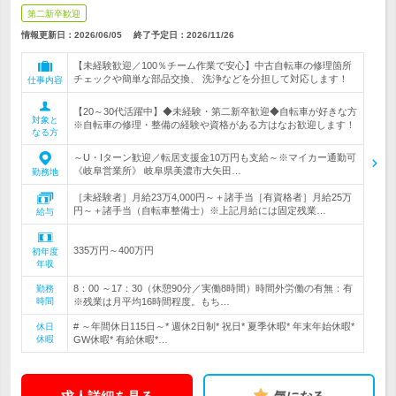
第二新卒歓迎
情報更新日：2026/06/05
終了予定日：
2026/11/26
【未経験歓迎／100％チーム作業で安心】中古自転車の修理箇所
チェックや簡単な部品交換、 洗浄などを分担して対応します！
仕事内容
【20～30代活躍中】◆未経験・第二新卒歓迎◆自転車が好きな方
対象と
※自転車の修理・整備の経験や資格がある方はなお歓迎します！
なる方
～U・Iターン歓迎／転居支援金10万円も支給～※マイカー通勤可
《岐阜営業所》 岐阜県美濃市大矢田…
勤務地
［未経験者］月給23万4,000円～＋諸手当［有資格者］月給25万
円～＋諸手当（自転車整備士）※上記月給には固定残業…
給与
335万円～400万円
初年度
年収
8：00 ～17：30（休憩90分／実働8時間）時間外労働の有無：有
勤務
時間
※残業は月平均16時間程度。もち…
# ～年間休日115日～* 週休2日制* 祝日* 夏季休暇* 年末年始休暇*
休日
休暇
GW休暇* 有給休暇*…