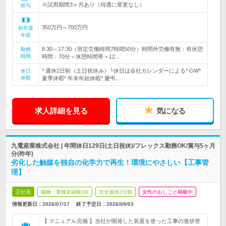
※試用期間3ヶ月あり（待遇に変更なし）
給与
350万円～700万円
初年度
年収
8:30～17:30（所定労働時間7時間50分）時間外労働有無：有休憩
勤務
時間
時間：70分＜休憩時間帯＞12…
* 週休2日制（土日祝休み）└休日は会社カレンダーによる* GW*
休日
休暇
夏季休暇* 年末年始休暇* 慶弔…
求人詳細を見る
気になる
九電産業株式会社 | 年間休日129日(土日祝休)/フレックス勤務OK/賞与5ヶ月
分(昨年)
劣化した触媒を独自の化学力で再生！環境にやさしい【工事管
理】
正社員
職種・業種未経験OK
完全週休2日制
女性のおしごと掲載中
情報更新日：2026/07/17
終了予定日：
2026/09/03
【 マニュアル完備 】当社が開発した装置を使った工事の進捗管