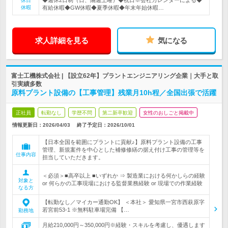
◆週休2日制（日、隔週土曜）◆祝日※会社カレンダーによる◆
休日
休暇
有給休暇◆GW休暇◆夏季休暇◆年末年始休暇…
求人詳細を見る
気になる
富士工機株式会社 | 【設立62年】プラントエンジニアリング企業｜大手と取
引実績多数
原料プラント設備の【工事管理】残業月10h程／全国出張で活躍
正社員
転勤なし
学歴不問
第二新卒歓迎
女性のおしごと掲載中
情報更新日：2026/04/03
終了予定日：
2026/10/01
【日本全国を範囲にプラントに貢献♪】原料プラント設備の工事
管理、新規案件を中心とした補修修繕の据え付け工事の管理等を
仕事内容
担当していただきます。
＜必須＞■高卒以上 ■いずれか ⇒ 製造業における何かしらの経験
対象と
or 何らかの工事現場における監督業務経験 or 現場での作業経験
なる方
【転勤なし／マイカー通勤OK】 ＜本社＞ 愛知県一宮市西萩原字
若宮前53-1 ※無料駐車場完備 【…
勤務地
月給210,000円～350,000円※経験・スキルを考慮し、優遇します