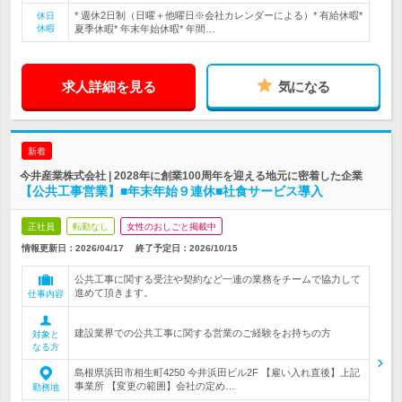
* 週休2日制（日曜＋他曜日※会社カレンダーによる）* 有給休暇*
休日
休暇
夏季休暇* 年末年始休暇* 年間…
求人詳細を見る
気になる
新着
今井産業株式会社 | 2028年に創業100周年を迎える地元に密着した企業
【公共工事営業】■年末年始９連休■社食サービス導入
正社員
転勤なし
女性のおしごと掲載中
情報更新日：2026/04/17
終了予定日：
2026/10/15
公共工事に関する受注や契約など一連の業務をチームで協力して
進めて頂きます。
仕事内容
建設業界での公共工事に関する営業のご経験をお持ちの方
対象と
なる方
島根県浜田市相生町4250 今井浜田ビル2F 【雇い入れ直後】上記
事業所 【変更の範囲】会社の定め…
勤務地