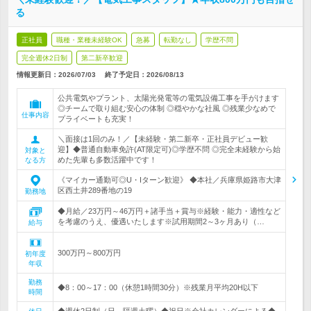
る
正社員
職種・業種未経験OK
急募
転勤なし
学歴不問
完全週休2日制
第二新卒歓迎
情報更新日：2026/07/03
終了予定日：
2026/08/13
公共電気やプラント、太陽光発電等の電気設備工事を手がけます
◎チームで取り組む安心の体制 ◎穏やかな社風 ◎残業少なめで
仕事内容
プライベートも充実！
＼面接は1回のみ！／【未経験・第二新卒・正社員デビュー歓
迎】◆普通自動車免許(AT限定可)◎学歴不問 ◎完全未経験から始
対象と
めた先輩も多数活躍中です！
なる方
《マイカー通勤可◎U・Iターン歓迎》 ◆本社／兵庫県姫路市大津
区西土井289番地の19
勤務地
◆月給／23万円～46万円＋諸手当＋賞与※経験・能力・適性など
を考慮のうえ、優遇いたします※試用期間2～3ヶ月あり（…
給与
300万円～800万円
初年度
年収
勤務
◆8：00～17：00（休憩1時間30分）※残業月平均20H以下
時間