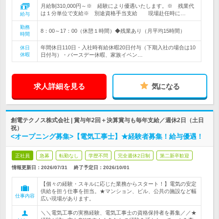
月給制310,000円～※ 経験により優遇いたします。※ 残業代
は１分単位で支給※ 別途資格手当支給 現場赴任時に…
給与
勤務
8：00～17：00（休憩１時間）◆残業あり（月平均15時間）
時間
年間休日110日・入社時有給休暇20日付与（下期入社の場合は10
休日
休暇
日付与）・バースデー休暇、家族イベン…
求人詳細を見る
気になる
創電テクノス株式会社 | 賞与年2回＋決算賞与も毎年支給／週休2日（土日
祝）
<オープニング募集>【電気工事士】★経験者募集！給与優遇！
正社員
急募
転勤なし
学歴不問
完全週休2日制
第二新卒歓迎
情報更新日：2026/07/31
終了予定日：
2026/10/01
【個々の経験・スキルに応じた業務からスタート！】電気の安定
供給を担う仕事を担当。★マンション、ビル、公共の施設など幅
仕事内容
広い現場があります。
＼＼電気工事の実務経験、電気工事士の資格保持者を募集／／★