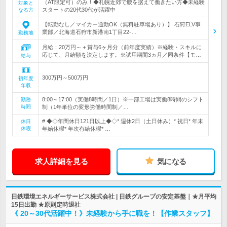
（AT限定可）のみ！◆札幌近郊で腰を据えて働きたい方◆未経験
対象と
スタートの20代30代が活躍中
なる方
【転勤なし／マイカー通勤OK（無料駐車場あり）】 石狩ELV事
業部／北海道石狩市新港南1丁目22-…
勤務地
月給：20万円～＋賞与6ヶ月分（前年度実績）※経験・スキルに
応じて、月給額を決定します。※試用期間3ヵ月／同条件【モ…
給与
300万円～500万円
初年度
年収
8:00～17:00（実働8時間／1日）※一部工場は実働8時間のシフト
勤務
時間
制（1年単位の変形労働時間制／…
# ◆◇年間休日121日以上◆◇* 週休2日（土日休み）* 祝日* 年末
休日
休暇
年始休暇* 年次有給休暇* …
求人詳細を見る
気になる
日鉄環境エネルギーサービス株式会社 | 日鉄グループの安定基盤｜★月平均
15日出勤 ★原則定時退社
《 20～30代活躍中！》未経験から手に職を！【作業スタッフ】