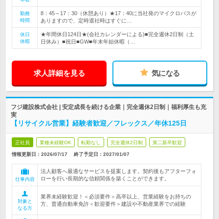
8：45～17：30（休憩あり）★17：40に当社発のマイクロバスが
勤務
時間
ありますので、定時退社時はすぐに…
★年間休日124日★(会社カレンダーによる)■完全週休2日制（土
休日
休暇
日休み）■祝日■GW■年末年始休暇（…
求人詳細を見る
気になる
フジ建設株式会社 | 安定成長を続ける企業｜完全週休2日制｜福利厚生も充
実
【リサイクル営業】経験者歓迎／フレックス／年休125日
正社員
業種未経験OK
転勤なし
完全週休2日制
第二新卒歓迎
情報更新日：2026/07/17
終了予定日：
2027/01/07
法人顧客へ最適なサービスを提案します。契約後もアフターフォ
ローを行い長期的な信頼関係を築くことができます。
仕事内容
業界未経験歓迎！＜必須要件＞高卒以上、営業経験をお持ちの
対象と
方、普通自動車免許＜歓迎要件＞建設や不動産業界での経験
なる方