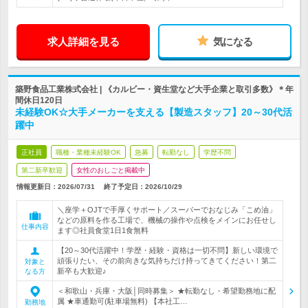
求人詳細を見る
気になる
築野食品工業株式会社 | 《カルビー・資生堂など大手企業と取引多数》＊年
間休日120日
未経験OK☆大手メーカーを支える【製造スタッフ】20～30代活
躍中
正社員
職種・業種未経験OK
急募
転勤なし
学歴不問
第二新卒歓迎
女性のおしごと掲載中
情報更新日：2026/07/31
終了予定日：
2026/10/29
＼座学＋OJTで手厚くサポート／スーパーでおなじみ「こめ油」
などの原料を作る工場で、機械の操作や点検をメインにお任せし
仕事内容
ます◎社員食堂1日1食無料
【20～30代活躍中！学歴・経験・資格は一切不問】新しい環境で
頑張りたい、その前向きな気持ちだけ持ってきてください！第二
対象と
新卒も大歓迎♪
なる方
＜和歌山・兵庫・大阪│同時募集＞ ★転勤なし・希望勤務地に配
属 ★車通勤可(駐車場無料) 【本社工…
勤務地