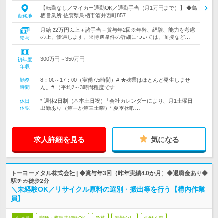
【転勤なし／マイカー通勤OK／通勤手当（月1万円まで）】 ◆鳥
栖営業所 佐賀県鳥栖市酒井西町857…
勤務地
月給 22万円以上＋諸手当＋賞与年2回※年齢、経験、能力を考慮
の上、優遇します。※待遇条件の詳細については、面接など…
給与
300万円～350万円
初年度
年収
8：00～17：00（実働7.5時間）# ★残業はほとんど発生しませ
勤務
時間
ん。# （平均2～3時間程度です…
* 週休2日制（基本土日祝）└会社カレンダーにより、月1土曜日
休日
休暇
出勤あり（第一か第三土曜）* 夏季休暇…
求人詳細を見る
気になる
トーヨーメタル株式会社 | ◆賞与年3回（昨年実績4.0か月）◆退職金あり◆
駅チカ徒歩2分
＼未経験OK／リサイクル原料の選別・搬出等を行う【構内作業
員】
正社員
職種・業種未経験OK
急募
転勤なし
学歴不問