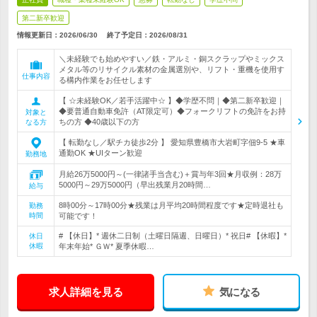
第二新卒歓迎
情報更新日：2026/06/30
終了予定日：
2026/08/31
＼未経験でも始めやすい／鉄・アルミ・銅スクラップやミックス
メタル等のリサイクル素材の金属選別や、リフト・重機を使用す
仕事内容
る構内作業をお任せします
【 ☆未経験OK／若手活躍中☆ 】◆学歴不問｜◆第二新卒歓迎｜
◆要普通自動車免許（AT限定可）◆フォークリフトの免許をお持
対象と
ちの方 ◆40歳以下の方
なる方
【 転勤なし／駅チカ徒歩2分 】 愛知県豊橋市大岩町字佃9-5 ★車
通勤OK ★UIターン歓迎
勤務地
月給26万5000円～(一律諸手当含む)＋賞与年3回★月収例：28万
5000円～29万5000円（早出残業月20時間…
給与
8時00分～17時00分★残業は月平均20時間程度です★定時退社も
勤務
時間
可能です！
# 【休日】* 週休二日制（土曜日隔週、日曜日）* 祝日# 【休暇】*
休日
休暇
年末年始* ＧＷ* 夏季休暇…
求人詳細を見る
気になる