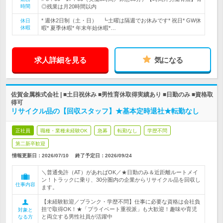
時間
◎残業は月20時間以内
* 週休2日制（土・日） ┗土曜は隔週でお休みです* 祝日* GW休
休日
休暇
暇* 夏季休暇* 年末年始休暇*…
求人詳細を見る
気になる
佐賀金属株式会社 | ■土日祝休み ■男性育休取得実績あり ■日勤のみ ■資格取
得可
リサイクル品の【回収スタッフ】★基本定時退社★転勤なし
正社員
職種・業種未経験OK
急募
転勤なし
学歴不問
第二新卒歓迎
情報更新日：2026/07/10
終了予定日：
2026/09/24
＼普通免許（AT）があればOK／★日勤のみ＆近距離ルートメイ
ン！トラックに乗り、30分圏内の企業からリサイクル品を回収し
仕事内容
ます。
【未経験歓迎／ブランク・学歴不問】仕事に必要な資格は会社負
担で取得OK！★「プライベート重視派」も大歓迎！趣味や育児
対象と
と両立する男性社員が活躍中
なる方