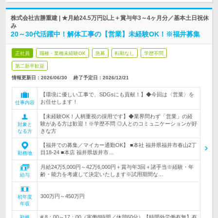
株式会社吉勝重建 | ★月給24.5万円以上＋賞与年3～4ヶ月分／基本土日祝休
み
20～30代活躍中！解体工事の【営業】未経験OK！※福井募集
正社員
職種・業種未経験OK
急募
転勤なし
学歴不問
第二新卒歓迎
情報更新日：2026/06/30
終了予定日：
2026/12/21
【環境に優しい工事で、SDGsにも貢献！】◆今回は〈営業〉を
お任せします！
仕事内容
【未経験OK！人柄重視の採用です】◆業界問わず「営業」の経
験がある方は歓迎！※学歴不問 ◎人とのコミュニケーションが好
対象と
きな方
なる方
【福井での募集／マイカー通勤OK】 ■本社 福井県福井市春山2丁
目18-24 ■本店 福井県坂井市…
勤務地
月給24万5,000円～42万6,000円＋賞与年3回＋諸手当※経験・年
齢・能力を考慮して決定いたします※試用期間な…
給与
300万円～450万円
初年度
年収
# 8：00～17：00（実働8時間／休憩60分）【時間外労働有無】有
勤務