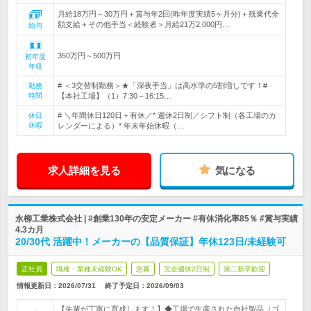
月給18万円～30万円＋賞与年2回(昨年度実績5ヶ月分)＋残業代全
額支給＋その他手当＜経験者＞月給21万2,000円…
給与
350万円～500万円
初年度
年収
# ＜3交替制勤務＞★「深夜手当」は高水準の5割増しです！#
勤務
時間
【本社工場】（1）7:30～16:15…
# ＼年間休日120日＋有休／* 週休2日制／シフト制（各工場のカ
休日
休暇
レンダーによる）* 年末年始休暇（…
求人詳細を見る
気になる
永柳工業株式会社 | #創業130年の安定メーカー #有休消化率85％ #賞与実績
4.3カ月
20/30代 活躍中！メーカーの【品質保証】年休123日/未経験可
正社員
職種・業種未経験OK
急募
完全週休2日制
第二新卒歓迎
情報更新日：2026/07/31
終了予定日：
2026/09/03
【先輩が丁寧に育成します！】◆工場で生産された自社製品（ゴ