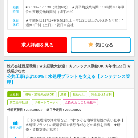
■8：30～17：30（休憩60分）★月平均残業時間：10時間※1年単
勤務
時間
位の変形労働時間制（週平均40…
★年間休日117日+有休5日以上＝年122日以上のお休みも可能！*
休日
休暇
週休2日制（土日）* 祝日※会社…
求人詳細を見る
気になる
株式会社西原環境 | ★未経験大歓迎！★フレックス勤務OK ★年休122日 ★
残業少なめ
公共工事ほぼ100%！水処理プラントを支える【メンテナンス管
理】
正社員
職種・業種未経験OK
急募
転勤なし
完全週休2日制
第二新卒歓迎
リモートワーク可
女性のおしごと掲載中
情報更新日：2026/05/29
終了予定日：
2026/08/27
【 下水処理場や浄水場など、"水"を守る地域貢献性の高い仕事 】
水処理プラントの現場管理や書類作成などの業務を担当。★研
仕事内容
修・資格支援が充実！