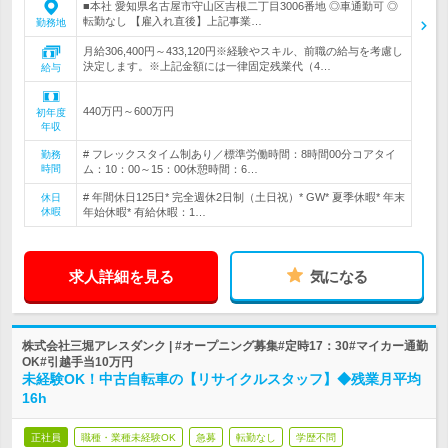
■本社 愛知県名古屋市守山区吉根二丁目3006番地 ◎車通勤可 ◎
転勤なし 【雇入れ直後】上記事業…
勤務地
月給306,400円～433,120円※経験やスキル、前職の給与を考慮し
決定します。※上記金額には一律固定残業代（4…
給与
440万円～600万円
初年度
年収
# フレックスタイム制あり／標準労働時間：8時間00分コアタイ
勤務
時間
ム：10：00～15：00休憩時間：6…
# 年間休日125日* 完全週休2日制（土日祝）* GW* 夏季休暇* 年末
休日
休暇
年始休暇* 有給休暇：1…
求人詳細を見る
気になる
株式会社三堀アレスダンク | #オープニング募集#定時17：30#マイカー通勤
OK#引越手当10万円
未経験OK！中古自転車の【リサイクルスタッフ】◆残業月平均
16h
正社員
職種・業種未経験OK
急募
転勤なし
学歴不問