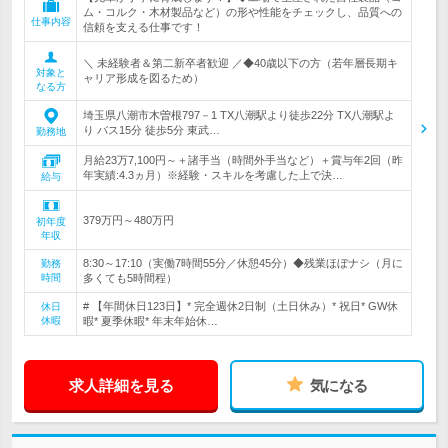
ム・コルク・木材製品など）の形や性能をチェックし、品質への
仕事内容
信頼を支える仕事です！
＼ 未経験者＆第二新卒者歓迎 ／◆40歳以下の方（若年層長期キ
対象と
ャリア形成を図るため）
なる方
埼玉県八潮市木曽根797－1 TX八潮駅より徒歩22分 TX八潮駅よ
り バス15分 徒歩5分 東武…
勤務地
月給23万7,100円～＋諸手当（時間外手当など）＋賞与年2回（昨
年実績:4.3ヵ月）※経験・スキルを考慮した上で決…
給与
379万円～480万円
初年度
年収
8:30～17:10（実働7時間55分／休憩45分）◆残業ほぼナシ（月に
勤務
時間
多くても5時間程）
# 【年間休日123日】* 完全週休2日制（土日休み）* 祝日* GW休
休日
休暇
暇* 夏季休暇* 年末年始休…
求人詳細を見る
気になる