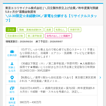
東京エコリサイクル株式会社 | ＼日立製作所立上げ企業／昨年度賞与実績
5.8ヶ月分*退職金制度有
＼U-30限定☆未経験OK／家電を分解する【リサイクルスタッ
フ】
正社員
職種・業種未経験OK
急募
転勤なし
学歴不問
完全週休2日制
第二新卒歓迎
女性のおしごと掲載中
情報更新日：2026/06/24
終了予定日：
2026/09/07
《OJTでしっかり教えるので初心者でも安心スタート！》不要と
なり回収された、冷蔵庫・エアコン・洗濯機・テレビなど家電の
仕事内容
分解作業をお任せします！
《30歳以下限定（※）／第二新卒歓迎／学歴不問》★人物重視の
採用です★機械いじりが好きな方◎大手企業と安定取引◎年間休
対象と
日124日◎20～30代活躍中
なる方
【転勤なし／最寄り駅から自社送迎バスあり】 東京都江東区若洲
2-8-21 ＊JR京葉線／東京メトロ…
勤務地
月給22万4,400円～＋ 残業代全額支給＋賞与2回（昨年度実績5.8
カ月分）※経験・年齢・スキルを考慮の上、決定し…
給与
380万円～430万円
初年度
年収