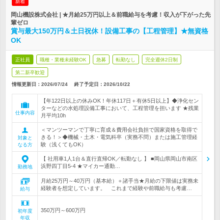
新着
岡山機設株式会社 | ★月給25万円以上＆前職給与を考慮！収入が下がった先
輩ゼロ
賞与最大150万円＆土日祝休！設備工事の【工程管理】★無資格
OK
正社員
職種・業種未経験OK
急募
転勤なし
完全週休2日制
第二新卒歓迎
情報更新日：2026/07/24
終了予定日：
2026/10/22
【年122日以上の休みOK！年休117日＋有休5日以上】◆浄化セン
ターなどの水処理設備工事において、工程管理を担います ★残業
仕事内容
月平均10h
＜マンツーマンで丁寧に育成＆費用会社負担で国家資格を取得で
きる！＞◆機械・土木・電気科卒（実務不問）または施工管理経
対象と
験（浅くてもOK）
なる方
【 社用車1人1台＆直行直帰OK／転勤なし 】 ■岡山県岡山市南区
浜野四丁目5-4 ★マイカー通勤…
勤務地
月給25万円～40万円（基本給）＋諸手当★月給の下限値は実務未
経験者を想定しています。 これまで経験や前職給与も考慮…
給与
350万円～600万円
初年度
年収