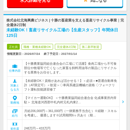
求人詳細を見る
気になる
株式会社北海興農ビジネス | 十勝の畜産業を支える畜産リサイクル事業｜完
全週休2日制
未経験OK！畜産リサイクル工場の【生産スタッフ】年間休日
125日
正社員
職種・業種未経験OK
完全週休2日制
第二新卒歓迎
情報更新日：2026/07/24
終了予定日：
2027/01/14
【十勝農業協同組合連合会の工場にて活躍】食肉工場から不可食
部位や牧場等で亡くなった家畜を飼料用油等の製品にリサイクル
仕事内容
する業務をお任せします。
【未経験OK！資格があれば活かせる！】＜必須＞■普通自動車免
許（AT限定可）＜歓迎＞◇車両系建設機械の資格 ◇フォークリ
対象と
フト運転技能講習修了
なる方
【マイカー通勤OK】 ＜十勝農業協同組合連合会 化成事業所内常
駐＞ 北海道河西郡中札内村元札内東2…
勤務地
月給206,000円～361,000円（一律業務手当含む）※経験・スキル
を考慮し、優遇します※試用期間6ヶ月あり（期…
給与
248万円～433万円
初年度