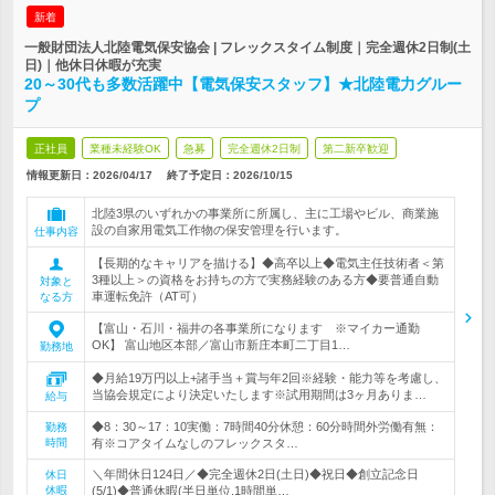
新着
一般財団法人北陸電気保安協会 | フレックスタイム制度｜完全週休2日制(土
日)｜他休日休暇が充実
20～30代も多数活躍中【電気保安スタッフ】★北陸電力グルー
プ
正社員
業種未経験OK
急募
完全週休2日制
第二新卒歓迎
情報更新日：2026/04/17
終了予定日：
2026/10/15
北陸3県のいずれかの事業所に所属し、主に工場やビル、商業施
設の自家用電気工作物の保安管理を行います。
仕事内容
【長期的なキャリアを描ける】◆高卒以上◆電気主任技術者＜第
3種以上＞の資格をお持ちの方で実務経験のある方◆要普通自動
対象と
車運転免許（AT可）
なる方
【富山・石川・福井の各事業所になります ※マイカー通勤
OK】 富山地区本部／富山市新庄本町二丁目1…
勤務地
◆月給19万円以上+諸手当＋賞与年2回※経験・能力等を考慮し、
当協会規定により決定いたします※試用期間は3ヶ月ありま…
給与
◆8：30～17：10実働：7時間40分休憩：60分時間外労働有無：
勤務
時間
有※コアタイムなしのフレックスタ…
＼年間休日124日／◆完全週休2日(土日)◆祝日◆創立記念日
休日
休暇
(5/1)◆普通休暇(半日単位,1時間単…