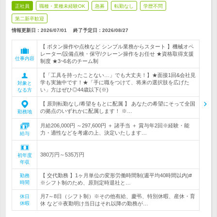
正社員
職種・業種未経験OK
急募
転勤なし
学歴不問
第二新卒歓迎
情報更新日：2026/07/01
終了予定日：
2026/08/27
【 ボタン操作や点検など シンプル業務からスタート 】機械オペ
レーター/設備点検・保守/クレーン操作をお任せ ★資格取得支援
仕事内容
制度 ★3~6名のチーム制
【「工具を持ったことない…」でも大丈夫！】★面接1回&会社見
学も実施中です！★「手に職をつけて、将来の選択肢を広げた
対象と
い」方はぜひ◎44歳以下(※)
なる方
【 原則転勤なし/希望をもとに配属 】 あなたの希望にそって全国
の拠点のいずれかに配属します！ ※…
勤務地
月給206,000円 ～297,600円 ＋ 諸手当 ＋ 賞与年2回※経験・能
力・適性などを考慮の上、決定いたします…
給与
380万円～535万円
初年度
年収
【 交代勤務 】1ヶ月単位の変形労働時間制(週平均40時間以内)#
勤務
時間
※シフト制のため、原則定時退社と…
月7～8日（シフト制）※その他有給、慶弔、特別休暇、産休・育
休日
休暇
休 など※夜勤明け当日はそれ以降の勤務が…