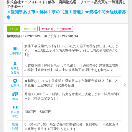
株式会社エコフォレスト | 解体・廃棄物処理・リユース品売買を一気通貫し
てサポート！
＜愛知県あま市＞解体工事の【施工管理】★資格不問★経験者募
集
正社員
学歴不問
女性のおしごと掲載中
情報更新日：2026/07/24
終了予定日：
2027/01/14
解体工事現場の指揮を執っていただく施工管理をお任せいたしま
す。 ★工期は1ヶ月以内の案件が中心（2日以内の短期案件が8
仕事内容
割）
＼資格不問！経験を活かして活躍！／【必須条件】建築施工管理
対象と
の経験【歓迎条件】2級以上の建築施工管理技士をお持ちの方
なる方
★転勤なし ＜あま営業所＞ 愛知県あま市花正寺浦18-2 【雇い入
れ直後】上記事業所 【変更の範囲…
勤務地
月給350,000円～※経験、能力を考慮の上決定します※試用期間3
ヶ月（待遇に変更なし）
給与
480万円～630万円
初年度
年収
8：00～17：00（所定労働時間8時間0分／休憩60分）※残業あり
勤務
時間
※夜勤が発生する可能性もあります