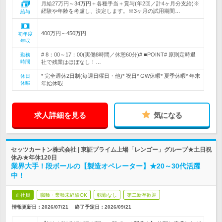
月給27万円～34万円＋各種手当＋賞与(年2回／計4ヶ月分支給)※
経験や年齢を考慮し、決定します。※3ヶ月の試用期間…
給与
400万円～450万円
初年度
年収
# 8：00～17：00(実働8時間／休憩60分)# ■POINT# 原則定時退
勤務
時間
社で残業はほぼなし！…
* 完全週休2日制(毎週日曜日・他)* 祝日* GW休暇* 夏季休暇* 年末
休日
休暇
年始休暇
求人詳細を見る
気になる
セッツカートン株式会社 | 東証プライム上場「レンゴー」グループ★土日祝
休み★年休120日
業界大手！段ボールの【製造オペレーター】★20～30代活躍
中！
正社員
職種・業種未経験OK
転勤なし
第二新卒歓迎
情報更新日：2026/07/21
終了予定日：
2026/09/21