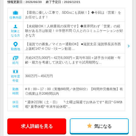
情報更新日：2026/06/30
終了予定日：
2026/12/21
【環境に優しい工事で、SDGsにも貢献！】◆今回は〈営業〉を
お任せします！
仕事内容
【未経験OK！人柄重視の採用です】◆業界問わず「営業」の経
験がある方は歓迎！※学歴不問 ◎人とのコミュニケーションが好
対象と
きな方
なる方
【滋賀での募集／マイカー通勤OK】 ■滋賀支店 滋賀県長浜市西
上坂町147‐4 ◎U・Iターン歓迎…
勤務地
月給24万5,000円～42万6,000円＋賞与年3回＋諸手当※経験・年
齢・能力を考慮して決定いたします※試用期間な…
給与
300万円～450万円
初年度
年収
# 8：00～17：00（実働8時間／休憩60分）【時間外労働有無】有
勤務
時間
◎残業は月20時間以内
* 週休2日制（土・日） ┗土曜は隔週でお休みです* 祝日* GW休
休日
休暇
暇* 夏季休暇* 年末年始休暇*…
求人詳細を見る
気になる