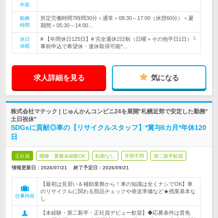
年収
所定労働時間7時間30分＜通常＞08:30～17:00（休憩60分）＜夏
勤務
時間
期間＞05:30～14:00…
# 【年間休日125日】# 完全週休2日制（日曜＋その他平日1日）└
休日
休暇
事前申込で希望休・連休取得可能*…
求人詳細を見る
気になる
株式会社マテック | じゅんかんコンビニ24を展開*札幌近郊で安定した勤務*
土日祝休*
SDGsに貢献◎車の【リサイクルスタッフ】*賞与6カ月*年休120
日
正社員
職種・業種未経験OK
転勤なし
学歴不問
第二新卒歓迎
情報更新日：2026/07/21
終了予定日：
2026/09/21
【最初は見習い＆補助業務から！車の知識は全くナシでOK】車
のリサイクルに関わる部品チェックや発送準備など★残業基本な
仕事内容
し
【未経験・第二新卒・正社員デビュー歓迎】◆応募条件は普免