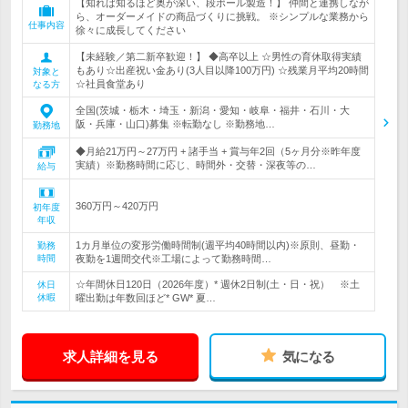
【知れば知るほど奥が深い、段ボール製造！】 仲間と連携しなが
ら、オーダーメイドの商品づくりに挑戦。 ※シンプルな業務から
仕事内容
徐々に成長してください
【未経験／第二新卒歓迎！】 ◆高卒以上 ☆男性の育休取得実績
もあり☆出産祝い金あり(3人目以降100万円) ☆残業月平均20時間
対象と
☆社員食堂あり
なる方
全国(茨城・栃木・埼玉・新潟・愛知・岐阜・福井・石川・大
阪・兵庫・山口)募集 ※転勤なし ※勤務地…
勤務地
◆月給21万円～27万円 + 諸手当 + 賞与年2回（5ヶ月分※昨年度
実績）※勤務時間に応じ、時間外・交替・深夜等の…
給与
360万円～420万円
初年度
年収
1カ月単位の変形労働時間制(週平均40時間以内)※原則、昼勤・
勤務
時間
夜勤を1週間交代※工場によって勤務時間…
☆年間休日120日（2026年度）* 週休2日制(土・日・祝） ※土
休日
休暇
曜出勤は年数回ほど* GW* 夏…
求人詳細を見る
気になる