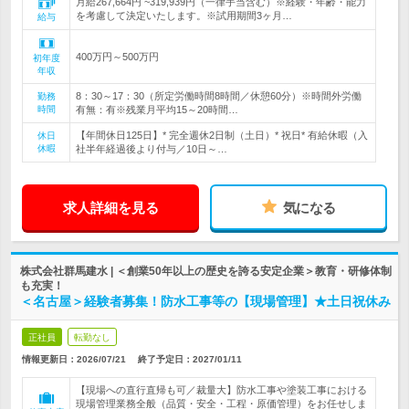
月給267,664円 ~319,939円（一律手当含む）※経験・年齢・能力
を考慮して決定いたします。※試用期間3ヶ月…
給与
400万円～500万円
初年度
年収
8：30～17：30（所定労働時間8時間／休憩60分）※時間外労働
勤務
時間
有無：有※残業月平均15～20時間…
【年間休日125日】* 完全週休2日制（土日）* 祝日* 有給休暇（入
休日
休暇
社半年経過後より付与／10日～…
求人詳細を見る
気になる
株式会社群馬建水 | ＜創業50年以上の歴史を誇る安定企業＞教育・研修体制
も充実！
＜名古屋＞経験者募集！防水工事等の【現場管理】★土日祝休み
正社員
転勤なし
情報更新日：2026/07/21
終了予定日：
2027/01/11
【現場への直行直帰も可／裁量大】防水工事や塗装工事における
現場管理業務全般（品質・安全・工程・原価管理）をお任せしま