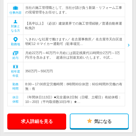
当社の施工管理職として、当社が請け負う新築・リフォーム工事
の現場管理をお任せします。
仕事内容
【高卒以上】《必須》建築業界での施工管理経験／普通自動車運
対象と
転免許
なる方
＼きれいな社屋で働けます♪／ 名古屋事務所／ 名古屋市天白区道
明町12 ※マイカー通勤可（駐車場完…
勤務地
月給22万円～40万円※月給には固定残業代11時間分2万円～3万
円/月を含みます。 超過分は別途支給いたします。※試…
給与
350万円～550万円
初年度
年収
8:00～17:00所定労働時間：8時間00分休憩：60分時間外労働の有
勤務
時間
無：有
《年間休日113日》■完全週休2日制（日曜、土曜日）有給休暇：
休日
休暇
10～20日（平均取得数10日/年）★…
求人詳細を見る
気になる