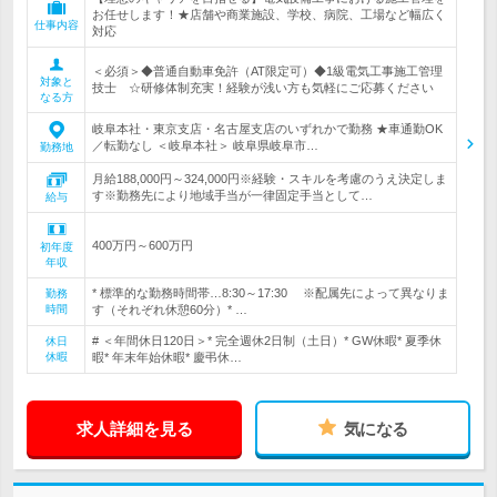
お任せします！★店舗や商業施設、学校、病院、工場など幅広く
仕事内容
対応
＜必須＞◆普通自動車免許（AT限定可）◆1級電気工事施工管理
対象と
技士 ☆研修体制充実！経験が浅い方も気軽にご応募ください
なる方
岐阜本社・東京支店・名古屋支店のいずれかで勤務 ★車通勤OK
／転勤なし ＜岐阜本社＞ 岐阜県岐阜市…
勤務地
月給188,000円～324,000円※経験・スキルを考慮のうえ決定しま
す※勤務先により地域手当が一律固定手当として…
給与
400万円～600万円
初年度
年収
* 標準的な勤務時間帯…8:30～17:30 ※配属先によって異なりま
勤務
時間
す（それぞれ休憩60分）* …
# ＜年間休日120日＞* 完全週休2日制（土日）* GW休暇* 夏季休
休日
休暇
暇* 年末年始休暇* 慶弔休…
求人詳細を見る
気になる