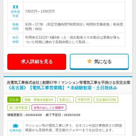
730万円～1150万円
初年度
年収
9:00～17:30 （所定労働時間7時間30分）時間外労働有無：有休憩
勤務
時間
時間：60分
年間休日121日* 4週6休（土・祝出勤有り※出勤分は業務が落ち
休日
休暇
ついた時期に纏めて長期休暇として取得…
求人詳細を見る
気になる
光電気工事株式会社 | 創業67年！マンション等電気工事を手掛ける安定企業
《名古屋》【電気工事営業職】＊未経験歓迎・土日祝休み
正社員
職種・業種未経験OK
転勤なし
学歴不問
完全週休2日制
第二新卒歓迎
女性のおしごと掲載中
情報更新日：2026/04/28
終了予定日：
2026/10/26
マンション等の電気工事に伴う、ゼネコンや設計事務所との関係
構築から見積作成、受注後のフォローまでをお任せします。
仕事内容