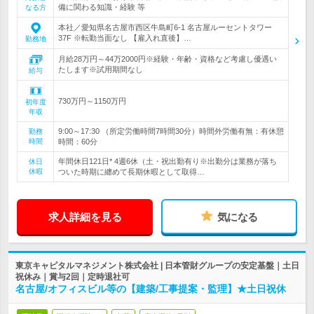
備に関わる知識・経験 等
なる方
本社／愛知県名古屋市西区牛島町6-1 名古屋ルーセントタワー
37F ※転勤当面なし 【雇入れ直後】…
勤務地
月給28万円～44万2000円※経験・年齢・資格など考慮し優遇い
たします※試用期間なし
給与
730万円～1150万円
初年度
年収
9:00～17:30 （所定労働時間7時間30分）時間外労働有無：有休憩
勤務
時間
時間：60分
年間休日121日* 4週6休（土・祝出勤有り※出勤分は業務が落ち
休日
休暇
ついた時期に纏めて長期休暇として取得…
求人詳細を見る
気になる
東京キャピタルマネジメント株式会社 | 日本管財グループの安定基盤｜土日
祝休み｜賞与2回｜定時退社可
名古屋/オフィスビル等の【建築/工事提案・監理】★土日祝休