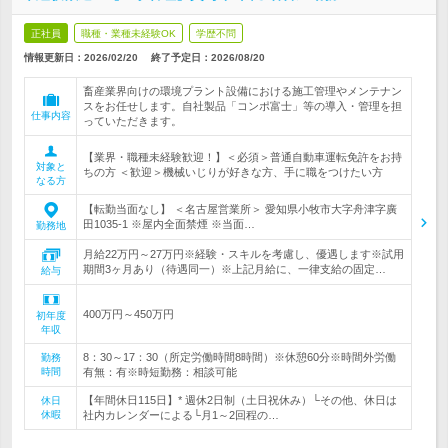
正社員
職種・業種未経験OK
学歴不問
情報更新日：2026/02/20
終了予定日：
2026/08/20
畜産業界向けの環境プラント設備における施工管理やメンテナン
スをお任せします。自社製品「コンポ富士」等の導入・管理を担
仕事内容
っていただきます。
【業界・職種未経験歓迎！】＜必須＞普通自動車運転免許をお持
対象と
ちの方 ＜歓迎＞機械いじりが好きな方、手に職をつけたい方
なる方
【転勤当面なし】 ＜名古屋営業所＞ 愛知県小牧市大字舟津字廣
田1035-1 ※屋内全面禁煙 ※当面…
勤務地
月給22万円～27万円※経験・スキルを考慮し、優遇します※試用
期間3ヶ月あり（待遇同一）※上記月給に、一律支給の固定…
給与
400万円～450万円
初年度
年収
8：30～17：30（所定労働時間8時間）※休憩60分※時間外労働
勤務
時間
有無：有※時短勤務：相談可能
【年間休日115日】* 週休2日制（土日祝休み）└その他、休日は
休日
休暇
社内カレンダーによる└月1～2回程の…