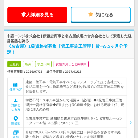
求人詳細を見る
気になる
中設エンジ株式会社 | 伊藤忠商事と名古屋鉄道の合弁会社として安定した経
営基盤を誇る
《名古屋》1級資格者募集【管工事施工管理】賞与9.5ヶ月分予
定！
正社員
急募
学歴不問
女性のおしごと掲載中
情報更新日：2026/07/28
終了予定日：
2027/01/18
建築・管工事・電気工事すべてをワンストップで担う当社にて、
食品工場を中心に物流施設など多彩な現場での管工事施工管理を
仕事内容
お任せします。
学歴不問！スキルを活かして活躍★《必須》◆1級管工事施工管
理技士資格保有者◆S造またはRC造建造物における現場主任、現
対象と
場代理人の経験
なる方
名古屋事業本部 愛知県名古屋市西区牛島町6－1 名古屋ルーセン
トタワー37階 ＜出張について＞ 三…
勤務地
月給328,000円～526,000円※月給には一律手当を含みます※経
験・年齢・資格など考慮し優遇いたします※試用期…
給与