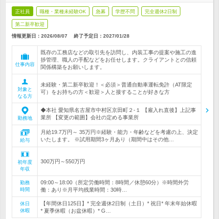
正社員
職種・業種未経験OK
急募
学歴不問
完全週休2日制
第二新卒歓迎
情報更新日：2026/08/07
終了予定日：
2027/01/28
既存の工務店などの取引先を訪問し、内装工事の提案や施工の進
捗管理、職人の手配などをお任せします。クライアントとの信頼
仕事内容
関係構築をお願いします。
未経験・第二新卒歓迎！＜必須＞普通自動車運転免許（AT限定
対象と
可）をお持ちの方＜歓迎＞人と接することが好きな方
なる方
◆本社 愛知県名古屋市中村区京田町２-１ 【雇入れ直後】上記事
業所 【変更の範囲】会社の定める事業所
勤務地
月給19.7万円～ 35万円※経験・能力・年齢などを考慮の上、決定
いたします。 ※試用期間3ヶ月あり（期間中はその他…
給与
300万円～550万円
初年度
年収
09:00～18:00（所定労働時間：8時間／休憩60分）※時間外労
勤務
時間
働：あり※月平均残業時間：30時…
【年間休日125日】* 完全週休2日制（土日）* 祝日* 年末年始休暇
休日
休暇
* 夏季休暇（お盆休暇）* G…