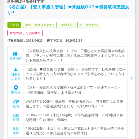
意を伸ばせる会社です
《名古屋》【管工事施工管理】★未経験OK!!★資格取得支援あ
り!!
正社員
職種・業種未経験OK
学歴不問
第二新卒歓迎
女性のおしごと掲載中
情報更新日：2026/06/23
終了予定日：
2026/12/14
《未経験入社の先輩多数！》ビル・工場などの空調設備や衛生設
備、プラントの配管工事に関する施工管理業務／まずはアシスタ
仕事内容
ント業務からスタート！
《必須》◆要普免 ◎資格・経験は一切不問です！転職を機に収入
アップを叶えたい方や自律的なキャリア形成をめざしている方は
対象と
歓迎します！
なる方
【本社】愛知県名古屋市南区弥次ヱ町3－77 ＜交通アクセス＞
JR東海道線「笠寺駅」より徒歩12分…
勤務地
月給27万5,500円～※経験・年齢を考慮の上、当社規定により優
遇します。※固定残業代として（5万2,000円～／3…
給与
8：00～17：00（休憩1.5時間）※平均残業時間：25時間/月※休
勤務
時間
憩時間：午前15分、昼60分、…
* 週休2日制（土日）※土曜日は年数回出社あり* 有給休暇（法令
休日
休暇
通りに対応）※休日振替可能※年間休日…