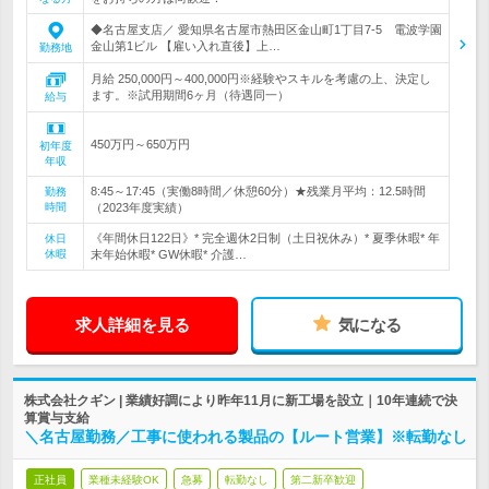
◆名古屋支店／ 愛知県名古屋市熱田区金山町1丁目7-5 電波学園
金山第1ビル 【雇い入れ直後】上…
勤務地
月給 250,000円～400,000円※経験やスキルを考慮の上、決定し
ます。※試用期間6ヶ月（待遇同一）
給与
450万円～650万円
初年度
年収
8:45～17:45（実働8時間／休憩60分）★残業月平均：12.5時間
勤務
時間
（2023年度実績）
《年間休日122日》* 完全週休2日制（土日祝休み）* 夏季休暇* 年
休日
休暇
末年始休暇* GW休暇* 介護…
求人詳細を見る
気になる
株式会社クギン | 業績好調により昨年11月に新工場を設立｜10年連続で決
算賞与支給
＼名古屋勤務／工事に使われる製品の【ルート営業】※転勤なし
正社員
業種未経験OK
急募
転勤なし
第二新卒歓迎