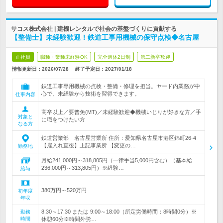
サコス株式会社 | 建機レンタルで社会の基盤づくりに貢献する
【整備士】未経験歓迎！鉄道工事用機械の保守点検◆名古屋
正社員
職種・業種未経験OK
完全週休2日制
第二新卒歓迎
情報更新日：2026/07/28
終了予定日：
2027/01/18
鉄道工事専用機械の点検・整備・修理を担当。ヤード内業務が中
心で、未経験から技術を習得できます。
仕事内容
高卒以上／要普免(MT)／未経験歓迎◆機械いじりが好きな方／手
対象と
に職をつけたい方
なる方
鉄道営業部 名古屋営業所 住所：愛知県名古屋市港区錦町26-4
【雇入れ直後】上記事業所 【変更の…
勤務地
月給241,000円～318,805円（一律手当5,000円含む）（基本給
236,000円～313,805円）※経験…
給与
380万円～520万円
初年度
年収
8:30～17:30 または 9:00～18:00（所定労働時間：8時間0分）※
勤務
時間
休憩60分※時間外労…