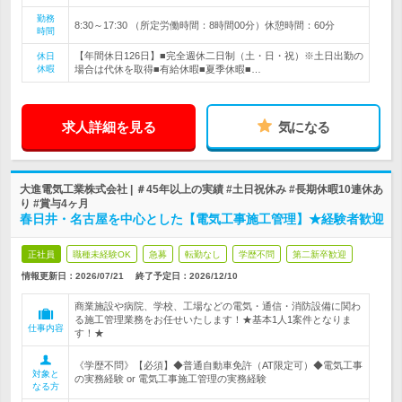
勤務
8:30～17:30 （所定労働時間：8時間00分）休憩時間：60分
時間
【年間休日126日】■完全週休二日制（土・日・祝）※土日出勤の
休日
休暇
場合は代休を取得■有給休暇■夏季休暇■…
求人詳細を見る
気になる
大進電気工業株式会社 | ＃45年以上の実績 #土日祝休み #長期休暇10連休あ
り #賞与4ヶ月
春日井・名古屋を中心とした【電気工事施工管理】★経験者歓迎
正社員
職種未経験OK
急募
転勤なし
学歴不問
第二新卒歓迎
情報更新日：2026/07/21
終了予定日：
2026/12/10
商業施設や病院、学校、工場などの電気・通信・消防設備に関わ
る施工管理業務をお任せいたします！★基本1人1案件となりま
仕事内容
す！★
《学歴不問》【必須】◆普通自動車免許（AT限定可）◆電気工事
対象と
の実務経験 or 電気工事施工管理の実務経験
なる方