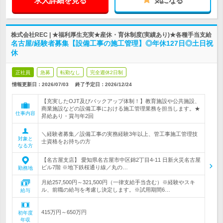
求人詳細を見る
気になる
株式会社REC | ★福利厚生充実★産休・育休制度(実績あり)★各種手当支給
名古屋/経験者募集【設備工事の施工管理】◎年休127日◎土日祝
休
正社員
急募
転勤なし
完全週休2日制
情報更新日：2026/07/03
終了予定日：
2026/12/24
【充実したOJT及びバックアップ体制！】教育施設や公共施設、
商業施設などの設備工事における施工管理業務を担当します。★
仕事内容
昇給あり・賞与年2回
＼経験者募集／設備工事の実務経験3年以上、管工事施工管理技
対象と
士資格をお持ちの方
なる方
【名古屋支店】 愛知県名古屋市中区錦2丁目4‐11 日新火災名古屋
ビル7階 ※地下鉄桜通り線／丸の…
勤務地
月給257,500円～321,500円（一律支給手当含む）※経験やスキ
ル、前職の給与を考慮し決定します。※試用期間6…
給与
415万円～650万円
初年度
年収