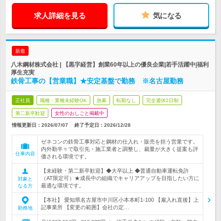
求人詳細を見る
気になる
新着
八木鋼材株式会社 | 【黒字経営】創業60年以上の優良企業|若手活躍中|福利
厚生充実
鉄骨工事の【営業職】★安定基盤で勤務 ※名古屋勤務
正社員
職種・業種未経験OK
急募
転勤なし
完全週休2日制
第二新卒歓迎
女性のおしごと掲載中
情報更新日：2026/07/07
終了予定日：
2026/12/28
ゼネコンの鉄骨工事対応と鋼材の仕入れ・販売を担う営業です。
内外勤半々で取引先・施工業者と調整し、裁量が大きく提案も評
仕事内容
価される環境です。
【未経験・第二新卒歓迎】◆大卒以上 ◆普通自動車運転免許
（AT限定可）★成長中の組織でキャリアアップを目指したい方に
対象と
最適な環境です。
なる方
【本社】 愛知県名古屋市中川区小本本町1-100 【雇入れ直後】上
記事業所 【変更の範囲】会社の定…
勤務地