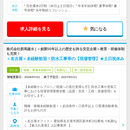
* 完全週休2日制（休日は土日祝日）* 年末年始休暇* 夏季休暇* 慶
休日
休暇
弔休暇* 永年勤続リフレッシュ…
求人詳細を見る
気になる
株式会社群馬建水 | ＜創業50年以上の歴史を誇る安定企業＞教育・研修体制
も充実！
＜名古屋＞未経験歓迎！防水工事等の【現場管理】★土日祝休み
正社員
職種・業種未経験OK
転勤なし
第二新卒歓迎
情報更新日：2026/07/21
終了予定日：
2027/01/11
【未経験からプロへ／現場への直行直帰も可】防水工事や塗装工
事における現場管理業務全般（品質・安全・工程・原価管理）を
仕事内容
お任せします。
職種・業種未経験歓迎！＜必須条件＞◎高卒以上 ◎普通自動車免
対象と
許をお持ちの方
なる方
＜名古屋オフィス＞ 愛知県名古屋市西区新木町101番地 ※転勤な
し 【雇入れ直後】上記事業所 【…
勤務地