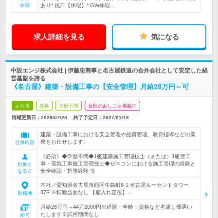
休暇
あり* 祝日【休暇】* GW休暇…
求人詳細を見る
気になる
中設エンジ株式会社 | 伊藤忠商事と名古屋鉄道の合弁会社として安定した経
営基盤を誇る
《名古屋》建築・設備工事の【安全管理】月給28万円～可
正社員
急募
学歴不問
女性のおしごと掲載中
情報更新日：2026/07/28
終了予定日：
2027/01/18
建築・設備工事における安全管理や品質管理、教育指導などの業
務をお任せします。
仕事内容
《必須》◆学歴不問◆1級建築施工管理技士（または）1級管工
事・電気工事施工管理技士◆ゼネコンにおける施工管理の経験と
対象と
安全確認・指導経験 等
なる方
本社／愛知県名古屋市西区牛島町6-1 名古屋ルーセントタワー
37F ※転勤当面なし 【雇入れ直後】…
勤務地
月給28万円～44万2000円※経験・年齢・資格など考慮し優遇い
たします※試用期間なし
給与