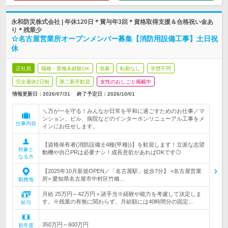
永和防災株式会社 | 年休120日＊賞与年3回＊資格取得支援＆合格祝い金あ
り＊残業少
☆名古屋営業所オープンメンバー募集【消防用設備工事】土日祝
休
正社員
職種・業種未経験OK
急募
転勤なし
学歴不問
完全週休2日制
第二新卒歓迎
女性のおしごと掲載中
情報更新日：2026/07/31
終了予定日：
2026/10/01
＼万が一を守る！みんなが日常を平和に過ごすためのお仕事／マ
ンション、ビル、病院などのインターホンリニューアル工事をメ
仕事内容
インにお任せします。
【資格保有者(消防設備士4種(甲種))】を歓迎します！立派な志望
対象と
動機や自己PRは必要ナシ！成長意欲があればOKです◎
なる方
【2025年10月新規OPEN／「名古屋駅」徒歩7分】 <名古屋営業
所> 愛知県名古屋市中村区竹橋…
勤務地
月給 25万円～42万円＋諸手当※経験や能力を考慮して決定しま
す。※残業の有無に関わらず、月給額には40時間分の固定…
給与
350万円～600万円
初年度