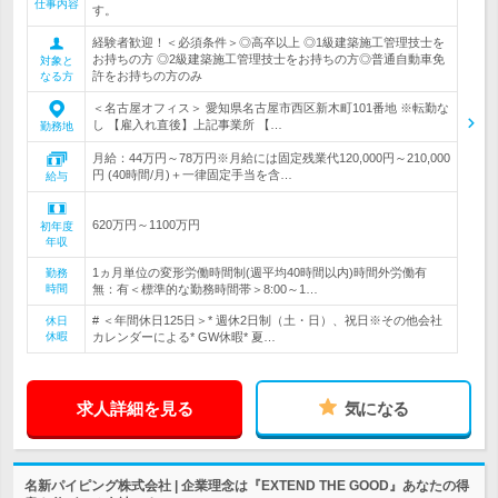
仕事内容
す。
経験者歓迎！＜必須条件＞◎高卒以上 ◎1級建築施工管理技士を
お持ちの方 ◎2級建築施工管理技士をお持ちの方◎普通自動車免
対象と
許をお持ちの方のみ
なる方
＜名古屋オフィス＞ 愛知県名古屋市西区新木町101番地 ※転勤な
し 【雇入れ直後】上記事業所 【…
勤務地
月給：44万円～78万円※月給には固定残業代120,000円～210,000
円 (40時間/月)＋一律固定手当を含…
給与
620万円～1100万円
初年度
年収
1ヵ月単位の変形労働時間制(週平均40時間以内)時間外労働有
勤務
時間
無：有＜標準的な勤務時間帯＞8:00～1…
# ＜年間休日125日＞* 週休2日制（土・日）、祝日※その他会社
休日
休暇
カレンダーによる* GW休暇* 夏…
求人詳細を見る
気になる
名新パイピング株式会社 | 企業理念は『EXTEND THE GOOD』あなたの得