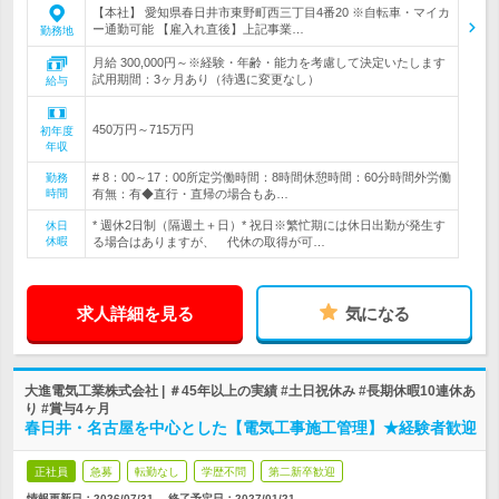
【本社】 愛知県春日井市東野町西三丁目4番20 ※自転車・マイカ
ー通勤可能 【雇入れ直後】上記事業…
勤務地
月給 300,000円～※経験・年齢・能力を考慮して決定いたします
試用期間：3ヶ月あり（待遇に変更なし）
給与
450万円～715万円
初年度
年収
# 8：00～17：00所定労働時間：8時間休憩時間：60分時間外労働
勤務
時間
有無：有◆直行・直帰の場合もあ…
* 週休2日制（隔週土＋日）* 祝日※繁忙期には休日出勤が発生す
休日
休暇
る場合はありますが、 代休の取得が可…
求人詳細を見る
気になる
大進電気工業株式会社 | ＃45年以上の実績 #土日祝休み #長期休暇10連休あ
り #賞与4ヶ月
春日井・名古屋を中心とした【電気工事施工管理】★経験者歓迎
正社員
急募
転勤なし
学歴不問
第二新卒歓迎
情報更新日：2026/07/31
終了予定日：
2027/01/21