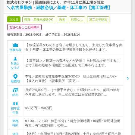
株式会社クギン | 業績好調により、昨年11月に新工場を設立
＼名古屋勤務・経験必須／基礎・床工事の【施工管理】
正社員
職種・業種未経験OK
急募
転勤なし
第二新卒歓迎
女性のおしごと掲載中
情報更新日：2026/06/23
終了予定日：
2026/12/14
【 物流業界からの引き合いが増加しており、安定した仕事量を誇
る 】基礎・床工事の施工管理業務全般をお任せします。
仕事内容
【 高卒以上／建築士の資格などが必須 】当社製品を使用するこ
対象と
とで工期の短縮＆環境面にも配慮して工事を行えます。
なる方
本社／愛知県名古屋市中区栄3-32-20 朝日生命矢場町ビル2F
【雇入れ直後】上記事業所 【変更…
勤務地
月給265,900円～（一律手当含む）※経験やスキル、前職の給与
を考慮し決定します。※上記金額には固定残業代(57,…
給与
450万円～750万円
初年度
年収
8：30～17：30（休憩60分）* 所定労働時間：8時間* 時間外労働
勤務
時間
有無：有* 残業時間：40時…
【休日】* 年間休日120日* 週休2日制（土日）※年5回土曜日出勤
休日