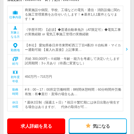
商業施設や病院、学校、工場などの電気・通信・消防設備に関わ
る施工管理業務をお任せいたします！★基本1人1案件となりま
仕事内容
す！★
《学歴不問》【必須】◆普通自動車免許（AT限定可）◆電気工事
対象と
の実務経験 or 電気工事施工管理の実務経験
なる方
【本社】 愛知県春日井市東野町西三丁目4番20 ※自転車・マイカ
ー通勤可能 【雇入れ直後】上記事業…
勤務地
月給 300,000円～※経験・年齢・能力を考慮して決定いたします
試用期間：3ヶ月あり（待遇に変更なし）
給与
450万円～715万円
初年度
年収
# 8：00～17：00所定労働時間：8時間休憩時間：60分時間外労働
勤務
時間
有無：有◆直行・直帰の場合もあ…
* 週休2日制（隔週土＋日）* 祝日※繁忙期には休日出勤が発生す
休日
休暇
る場合はありますが、 代休の取得が可…
求人詳細を見る
気になる