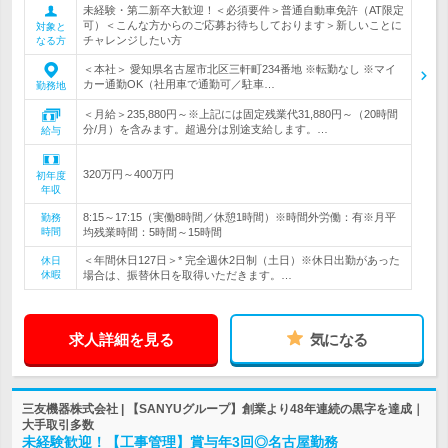
未経験・第二新卒大歓迎！＜必須要件＞普通自動車免許（AT限定
可）＜こんな方からのご応募お待ちしております＞新しいことに
対象と
チャレンジしたい方
なる方
＜本社＞ 愛知県名古屋市北区三軒町234番地 ※転勤なし ※マイ
カー通勤OK（社用車で通勤可／駐車…
勤務地
＜月給＞235,880円～※上記には固定残業代31,880円～（20時間
分/月）を含みます。超過分は別途支給します。…
給与
320万円～400万円
初年度
年収
8:15～17:15（実働8時間／休憩1時間）※時間外労働：有※月平
勤務
時間
均残業時間：5時間～15時間
＜年間休日127日＞* 完全週休2日制（土日）※休日出勤があった
休日
休暇
場合は、振替休日を取得いただきます。…
求人詳細を見る
気になる
三友機器株式会社 | 【SANYUグループ】創業より48年連続の黒字を達成｜
大手取引多数
未経験歓迎！【工事管理】賞与年3回◎名古屋勤務