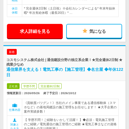
時間
* 完全週休2日制（土日祝）※会社カレンダーによる* 年末年始休
休日
休暇
暇* 年次有給休暇（最長20日）* …
求人詳細を見る
気になる
新着
コスモシステム株式会社 | 通信建設分野の独立系企業！★完全週休2日制 ★
残業少なめ
通信業界を支える！電気工事の【施工管理】◆名古屋 ◆年休122
日
正社員
学歴不問
完全週休2日制
情報更新日：2026/05/26
終了予定日：
2026/10/12
《貢献度バツグン！》当社のメイン事業である通信移動体（スマ
ホなど）の基地局建設の施工管理をお任せします！ ★大手企業の
仕事内容
案件実績多数！
【 学歴不問！ご経験をいかして活躍！ 】◆必須：電気施工管理
のご経験／電気通信の施工管理のご経験 ★電気工事士などの資格
対象と
をお持ちの方は尚歓迎！
なる方