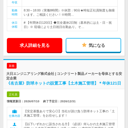
年収
8:30～18:00（実働8時間）※休憩：90分★時短正社員制度も御座
勤務
時間
います。ご相談ください！※時間…
# 【年間休日120日】◆完全週休2日制（基本的には土・日・祝
休日
休暇
日）※ 現場により土日祝日出勤あり。そ…
求人詳細を見る
気になる
新着
大日エンジニアリング株式会社 | コンクリート製品メーカーを母体とする安
定企業
《名古屋》防球ネットの設置工事【土木施工管理】＊年休121日
正社員
情報更新日：2026/07/10
終了予定日：
2026/12/31
【安定基盤ありで安心◎】当社が請け負う防球ネット工事の「土
木施工管理」をお任せします！
仕事内容
【以下いずれかに該当される方】《必須》何らかの土木施工管理