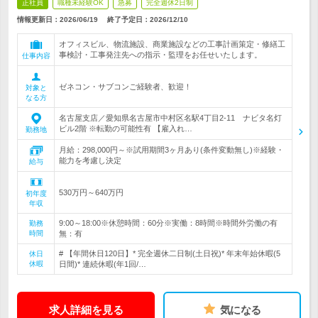
正社員
職種未経験OK
急募
完全週休2日制
情報更新日：2026/06/19
終了予定日：
2026/12/10
オフィスビル、物流施設、商業施設などの工事計画策定・修繕工
事検討・工事発注先への指示・監理をお任せいたします。
仕事内容
ゼネコン・サブコンご経験者、歓迎！
対象と
なる方
名古屋支店／愛知県名古屋市中村区名駅4丁目2-11 ナビタ名灯
ビル2階 ※転勤の可能性有 【雇入れ…
勤務地
月給：298,000円～※試用期間3ヶ月あり(条件変動無し)※経験・
能力を考慮し決定
給与
530万円～640万円
初年度
年収
9:00～18:00※休憩時間：60分※実働：8時間※時間外労働の有
勤務
時間
無：有
# 【年間休日120日】* 完全週休二日制(土日祝)* 年末年始休暇(5
休日
休暇
日間)* 連続休暇(年1回/…
求人詳細を見る
気になる