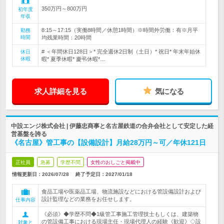
350万円～800万円
初年度
年収
8:15～17:15（実働8時間／休憩1時間）※時間外労働：有※月平
勤務
時間
均残業時間：20時間
# ＜年間休日128日＞* 完全週休2日制（土日）* 祝日* 年末年始休
休日
休暇
暇* 夏季休暇* 慶弔休暇*…
求人詳細を見る
気になる
中設エンジ株式会社 | 伊藤忠商事と名古屋鉄道の合弁会社として安定した経
営基盤を誇る
《名古屋》管工事の【設備設計】月給28万円～可／年休121日
正社員
急募
学歴不問
女性のおしごと掲載中
情報更新日：2026/07/28
終了予定日：
2027/01/18
食品工場や医薬品工場、物流施設などにおける管設備設計および
設計監理などの業務をお任せします。
仕事内容
《必須》◆学歴不問◆1級管工事施工管理技士もしくは、建築物
の管設備工事における現場主任・現場代理人の経験《歓迎》◇設
対象と