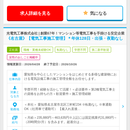
求人詳細を見る
気になる
光電気工事株式会社 | 創業67年！マンション等電気工事を手掛ける安定企業
《名古屋》【電気工事施工管理】＊年休128日・出張・夜勤なし
正社員
職種・業種未経験OK
転勤なし
学歴不問
第二新卒歓迎
女性のおしごと掲載中
情報更新日：2026/04/28
終了予定日：
2026/10/26
愛知県を中心としたマンションをはじめとする多様な建築物にお
ける電気設備工事の施工管理全般をお任せします。
仕事内容
学歴不問！経験を活かして活躍！＜必須要件＞第2種電気工事士
対象と
の資格をお持ちの方＜歓迎要件＞施工管理経験
なる方
＜本社＞ 愛知県名古屋市北区三軒町234 ※転勤なし ※車通勤
OK（社用車で通勤可） 【雇入れ直後…
勤務地
＜月給＞235,880円～463,635円※上記には固定残業代31,880円～
（20時間分/月）を含みます。超過分は…
給与