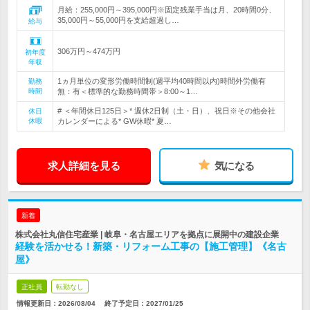
月給：255,000円～395,000円※固定残業手当は月、20時間0分、
35,000円～55,000円を支給超過し…
給与
306万円～474万円
初年度
年収
1ヵ月単位の変形労働時間制(週平均40時間以内)時間外労働有
勤務
時間
無：有＜標準的な勤務時間帯＞8:00～1…
# ＜年間休日125日＞* 週休2日制（土・日）、祝日※その他会社
休日
休暇
カレンダーによる* GW休暇* 夏…
求人詳細を見る
気になる
新着
株式会社丸信住宅産業 | 岐阜・名古屋エリアを拠点に展開中の建設企業
経験を活かせる！新築・リフォーム工事の【施工管理】《名古
屋》
正社員
転勤なし
情報更新日：2026/08/04
終了予定日：
2027/01/25