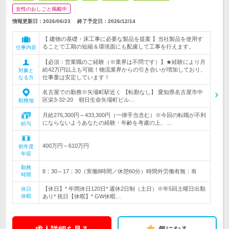
女性のおしごと掲載中
情報更新日：2026/06/23
終了予定日：
2026/12/14
【 建物の基礎・床工事に必要な製品を提案 】当社製品を使用す
ることで工期の短縮＆環境面にも配慮して工事を行えます。
仕事内容
【必須：営業職のご経験（※業界は不問です）】★経験により月
給42万円以上も可能！物流業界からの引き合いが増加しており、
対象と
仕事量は安定しています！
なる方
名古屋での勤務※矢場町駅近く 【転勤なし】 愛知県名古屋市中
区栄3-32-20 朝日生命矢場町ビル…
勤務地
月給276,300円～433,300円（一律手当含む）※今回の転職が不利
にならないようあなたの経験・年齢を考慮の上、…
給与
400万円～610万円
初年度
年収
勤務
8：30～17：30（実働8時間／休憩60分）時間外労働有無：有
時間
【休日】* 年間休日120日* 週休2日制（土日）※年5回土曜日出勤
休日
休暇
あり* 祝日【休暇】* GW休暇…