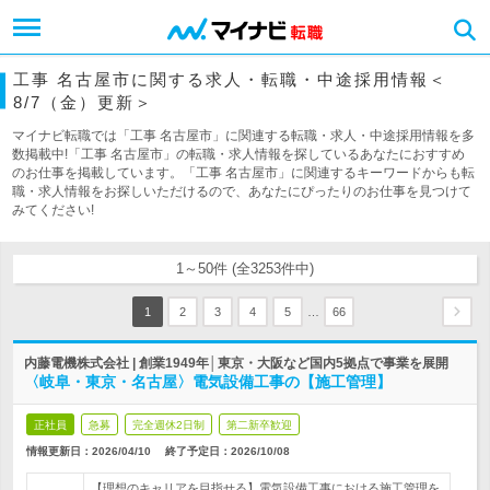
工事 名古屋市に関する求人・転職・中途採用情報＜
8/7（金）更新＞
マイナビ転職では「工事 名古屋市」に関連する転職・求人・中途採用情報を多
数掲載中!「工事 名古屋市」の転職・求人情報を探しているあなたにおすすめ
のお仕事を掲載しています。「工事 名古屋市」に関連するキーワードからも転
職・求人情報をお探しいただけるので、あなたにぴったりのお仕事を見つけて
みてください!
1～50件 (全3253件中)
…
1
2
3
4
5
66
内藤電機株式会社 | 創業1949年│東京・大阪など国内5拠点で事業を展開
〈岐阜・東京・名古屋〉電気設備工事の【施工管理】
正社員
急募
完全週休2日制
第二新卒歓迎
情報更新日：2026/04/10
終了予定日：
2026/10/08
【理想のキャリアを目指せる】電気設備工事における施工管理を