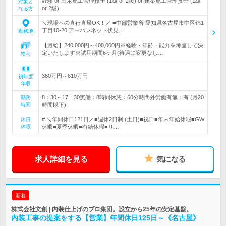
経験 or 土木施工管理技士 (1級 or 2級) or 建築施工管理技士 (1級
対象と
or 2級)
なる方
＼現場への直行直帰OK！／ ■中部営業所 愛知県名古屋市中区錦1
丁目10-20 アーバンネット伏見…
勤務地
【月給】240,000円～400,000円※経験・年齢・能力を考慮して決
定いたします※試用期間6ヶ月(待遇に変更なし…
給与
360万円～610万円
初年度
年収
8：30～17：30実働：8時間休憩：60分時間外労働有無：有 (月20
勤務
時間
時間以下)
# ＼年間休日121日／■週休2日制 (土日)■祝日■年末年始休暇■GW
休日
休暇
休暇■夏季休暇■有給休暇■リ…
求人詳細を見る
気になる
新着
株式会社文創 | 内装仕上げのプロ集団。設立から25年の安定基盤。
内装工事の提案をする【営業】年間休日125日～《名古屋》