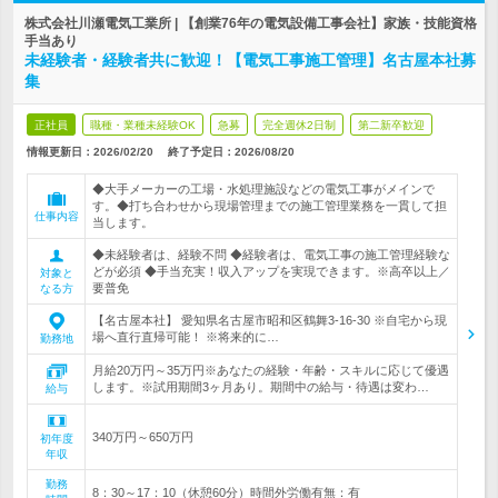
株式会社川瀬電気工業所 | 【創業76年の電気設備工事会社】家族・技能資格
手当あり
未経験者・経験者共に歓迎！【電気工事施工管理】名古屋本社募
集
正社員
職種・業種未経験OK
急募
完全週休2日制
第二新卒歓迎
情報更新日：2026/02/20
終了予定日：
2026/08/20
◆大手メーカーの工場・水処理施設などの電気工事がメインで
す。◆打ち合わせから現場管理までの施工管理業務を一貫して担
仕事内容
当します。
◆未経験者は、経験不問 ◆経験者は、電気工事の施工管理経験な
どが必須 ◆手当充実！収入アップを実現できます。※高卒以上／
対象と
要普免
なる方
【名古屋本社】 愛知県名古屋市昭和区鶴舞3-16-30 ※自宅から現
場へ直行直帰可能！ ※将来的に…
勤務地
月給20万円～35万円※あなたの経験・年齢・スキルに応じて優遇
します。※試用期間3ヶ月あり。期間中の給与・待遇は変わ…
給与
340万円～650万円
初年度
年収
勤務
8：30～17：10（休憩60分）時間外労働有無：有