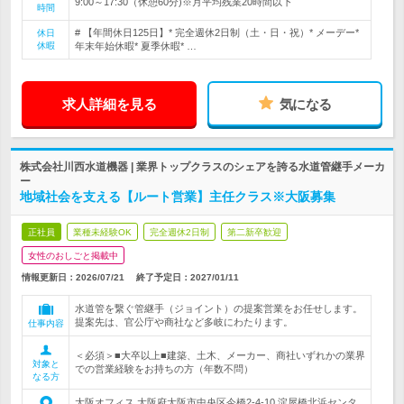
9:00～17:30（休憩60分)※月平均残業20時間以下
時間
# 【年間休日125日】* 完全週休2日制（土・日・祝）* メーデー*
休日
休暇
年末年始休暇* 夏季休暇* …
求人詳細を見る
気になる
株式会社川西水道機器 | 業界トップクラスのシェアを誇る水道管継手メーカ
ー
地域社会を支える【ルート営業】主任クラス※大阪募集
正社員
業種未経験OK
完全週休2日制
第二新卒歓迎
女性のおしごと掲載中
情報更新日：2026/07/21
終了予定日：
2027/01/11
水道管を繋ぐ管継手（ジョイント）の提案営業をお任せします。
提案先は、官公庁や商社など多岐にわたります。
仕事内容
＜必須＞■大卒以上■建築、土木、メーカー、商社いずれかの業界
対象と
での営業経験をお持ちの方（年数不問）
なる方
大阪オフィス 大阪府大阪市中央区今橋2-4-10 淀屋橋北浜センタ