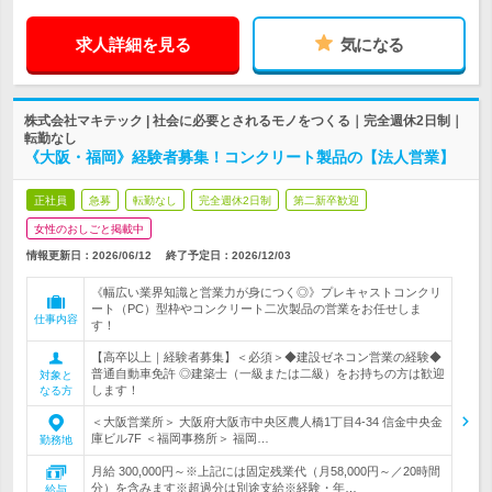
求人詳細を見る
気になる
株式会社マキテック | 社会に必要とされるモノをつくる｜完全週休2日制｜
転勤なし
《大阪・福岡》経験者募集！コンクリート製品の【法人営業】
正社員
急募
転勤なし
完全週休2日制
第二新卒歓迎
女性のおしごと掲載中
情報更新日：2026/06/12
終了予定日：
2026/12/03
《幅広い業界知識と営業力が身につく◎》プレキャストコンクリ
ート（PC）型枠やコンクリート二次製品の営業をお任せしま
仕事内容
す！
【高卒以上｜経験者募集】＜必須＞◆建設ゼネコン営業の経験◆
普通自動車免許 ◎建築士（一級または二級）をお持ちの方は歓迎
対象と
します！
なる方
＜大阪営業所＞ 大阪府大阪市中央区農人橋1丁目4-34 信金中央金
庫ビル7F ＜福岡事務所＞ 福岡…
勤務地
月給 300,000円～※上記には固定残業代（月58,000円～／20時間
分）を含みます※超過分は別途支給※経験・年…
給与