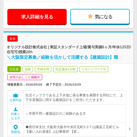
求人詳細を見る
気になる
新着
オリジナル設計株式会社 | 東証スタンダード上場/賞与実績6ヶ月/年休125日/
在宅可/残業20h
＼大阪限定募集／経験を活かして活躍する【建築設計】職
正社員
急募
学歴不問
完全週休2日制
リモートワーク可
女性のおしごと掲載中
情報更新日：2026/05/28
終了予定日：
2026/10/29
生活インフラである上下水道に係る事業を展開する同社にて、上
下水道施設に関する建築設計をご担当いただきます。
仕事内容
＜学歴不問＞建築設計のご経験のある方
対象と
なる方
◆西日本支社 大阪府大阪市中央区瓦町2-2-7 山陽染工瓦町ビル
【雇い入れ直後】上記事業所 【変…
勤務地