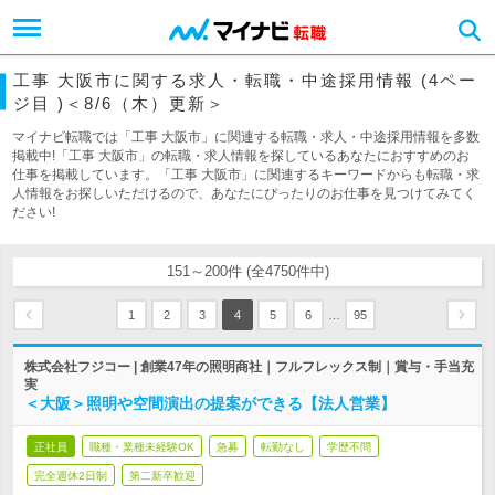
工事 大阪市に関する求人・転職・中途採用情報 (4ペー
ジ目 )＜8/6（木）更新＞
マイナビ転職では「工事 大阪市」に関連する転職・求人・中途採用情報を多数
掲載中!「工事 大阪市」の転職・求人情報を探しているあなたにおすすめのお
仕事を掲載しています。「工事 大阪市」に関連するキーワードからも転職・求
人情報をお探しいただけるので、あなたにぴったりのお仕事を見つけてみてく
ださい!
151～200件 (全4750件中)
…
1
2
3
4
5
6
95
株式会社フジコー | 創業47年の照明商社｜フルフレックス制｜賞与・手当充
実
＜大阪＞照明や空間演出の提案ができる【法人営業】
正社員
職種・業種未経験OK
急募
転勤なし
学歴不問
完全週休2日制
第二新卒歓迎