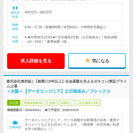
400万円～600万円
初年度
年収
勤務
8:30～17:30（実働8時間／休憩60分）※時間外労働あり
時間
# ★年間休日123日★* 完全週休2日制（土日祝休み）* 有給休暇
休日
休暇
（10～20日）* 夏季休暇（指…
求人詳細を見る
気になる
株式会社奥村組 | 【創業110年以上】社会基盤を支えるゼネコン/東証プライ
ム上場
＜大阪＞【データエンジニア】土日祝休み／フレックス
正社員
業種未経験OK
急募
転勤なし
完全週休2日制
情報更新日：2026/04/21
終了予定日：
2026/10/19
データエンジニアとして、データ基盤や分析環境の企画・運用マ
ネジメントなどをお任せいたします。《独身寮・社宅完備／転居
仕事内容
を伴う転勤なし！》