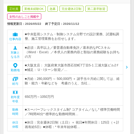
正社員
業種未経験OK
急募
完全週休2日制
第二新卒歓迎
女性のおしごと掲載中
情報更新日：2026/05/22
終了予定日：
2026/11/12
■中央監視システム・制御システム分野での設計業務、試運転調
整、施工管理業務をお任せします。
仕事内容
■必須：高卒以上／要普通自動車免許／基本的なPCスキル
（Word・Excel）／本求人の業務内容と類似の業務経験をお持ち
対象と
の方
なる方
■大阪支店： 大阪府東大阪市西石切町7丁目5-1 三浦大阪ビル2Ｆ
■補足： U・Iターン歓迎／…
勤務地
■月給：280,000円 ～ 500,000円 ＋ 諸手当※月給に関しては、経
験・能力・年齢などを 考慮のうえ、当社…
給与
650万円～1050万円
初年度
年収
■スーパーフレックスタイム制* コアタイム／なし* 標準労働時間
勤務
時間
／7時間40分* 標準的な勤務時間例…
■休日：完全週休2日制（土日）＋ 祝日■年間休日：125日（＋計
休日
休暇
画有給5日）■休暇：* 年末年始休暇…