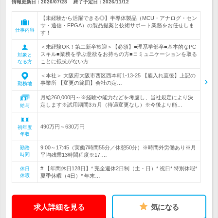
情報更新日：2026/07/28
終了予定日：
2026/11/12
【未経験から活躍できる◎】半導体製品（MCU・アナログ・セン
サ・通信・FPGA）の製品提案と技術サポート業務をお任せしま
仕事内容
す！
＜未経験OK！第二新卒歓迎＞【必須】■理系学部卒■基本的なPC
スキル■業務を学ぶ意欲をお持ちの方■コミュニケーションを取る
対象と
ことに抵抗がない方
なる方
＜本社＞ 大阪府大阪市西区西本町1-13-25 【雇入れ直後】上記の
事業所 【変更の範囲】会社の定…
勤務地
月給260,000円～※経験や能力などを考慮し、当社規定により決
定します※試用期間3カ月（待遇変更なし）※今後より能…
給与
490万円～630万円
初年度
年収
9:00～17:45（実働7時間55分／休憩50分）※時間外労働あり※月
勤務
時間
平均残業13時間程度※17:…
# 【年間休日128日】* 完全週休2日制（土・日）* 祝日* 特別休暇*
休日
休暇
夏季休暇（4日）* 年末…
求人詳細を見る
気になる