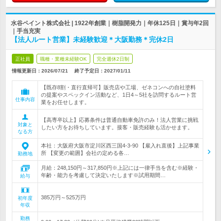
水谷ペイント株式会社 | 1922年創業｜樹脂開発力｜年休125日｜賞与年2回
｜手当充実
【法人ルート営業】未経験歓迎＊大阪勤務＊完休2日
正社員
職種・業種未経験OK
完全週休2日制
情報更新日：2026/07/21
終了予定日：
2027/01/11
【既存8割・直行直帰可】販売店や工場、ゼネコンへの自社塗料
の提案やスペックイン活動など、1日4～5社を訪問するルート営
仕事内容
業をお任せします。
【高専卒以上】応募条件は普通自動車免許のみ！法人営業に挑戦
対象と
したい方をお待ちしています。接客・販売経験も活かせます。
なる方
本社：大阪府大阪市淀川区西三国4-3-90 【雇入れ直後】上記事業
所 【変更の範囲】会社の定める各…
勤務地
月給：248,150円～317,850円※上記には一律手当を含む※経験・
年齢・能力を考慮して決定いたします※試用期間…
給与
385万円～525万円
初年度
年収
勤務