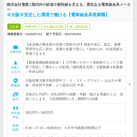
株式会社電業 | 国内外の鉄道や新幹線を支える、歴史ある電車線金具メーカ
ー
※大阪※安定した環境で働ける【電車線金具現業職】
正社員
学歴不問
完全週休2日制
第二新卒歓迎
情報更新日：2026/07/14
終了予定日：
2027/01/04
【多品種少量生産の現場で技術力UP】鋳造や加工、組立、倉庫
管理等を広く担当。先輩の支援で安心して始められ、社会貢献も
仕事内容
実感できます。
【製造業務経験者歓迎！】◎手厚いサポート体制有◎インフラ業
界で安定して働きたい方歓迎／福利厚生充実／大阪勤務＆転勤無
対象と
／年休128日
なる方
大阪府東大阪市高井田中２－５－２５ ＜アクセス＞ おおさか東
線「高井田中央駅」より徒歩12分 中央…
勤務地
月給221,700円～325,500円※経験・年齢・能力を考慮のうえ、決
定いたします。※試用期間6ヶ月（期間中の待遇…
給与
350万円～500万円
初年度
年収
勤務
8:30～17:15（休憩45分）※月平均残業20時間以下
時間