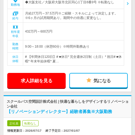
◆大阪支社／大阪府大阪市北区同心1丁目8番9号 ※転勤なし
勤務地
月給27万円～37.5万円※ご経験・スキルによって決定します。
※6ヶ月の試用期間あり。期間中の待遇に変更なし。
給与
432万円～600万円
初年度
年収
勤務
9:00～18:00（休憩60分）※時間外勤務あり
時間
# 【年間休日120日】# ■休日* 完全週休2日制（土日）* 祝日# ■休
休日
休暇
暇* 年末年始休暇* 夏…
求人詳細を見る
気になる
スクールバス空間設計株式会社 | 快適な暮らしをデザインするリノベーショ
ン会社
【リノベーションディレクター】経験者募集※大阪勤務
正社員
転勤なし
情報更新日：2026/07/17
終了予定日：
2027/01/07