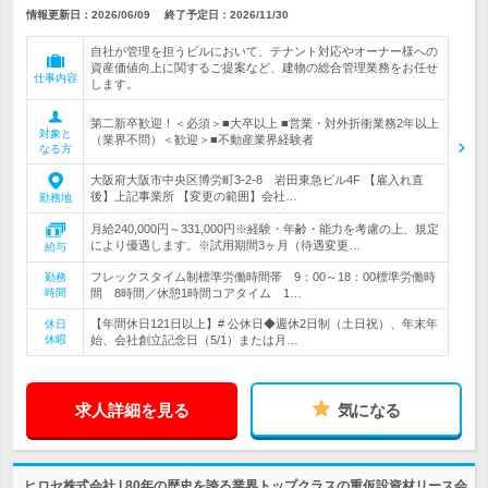
情報更新日：2026/06/09
終了予定日：
2026/11/30
自社が管理を担うビルにおいて、テナント対応やオーナー様への
資産価値向上に関するご提案など、建物の総合管理業務をお任せ
仕事内容
します。
第二新卒歓迎！＜必須＞■大卒以上 ■営業・対外折衝業務2年以上
対象と
（業界不問）＜歓迎＞■不動産業界経験者
なる方
大阪府大阪市中央区博労町3-2-8 岩田東急ビル4F 【雇入れ直
後】上記事業所 【変更の範囲】会社…
勤務地
月給240,000円～331,000円※経験・年齢・能力を考慮の上、規定
により優遇します。※試用期間3ヶ月（待遇変更…
給与
フレックスタイム制標準労働時間帯 9：00～18：00標準労働時
勤務
時間
間 8時間／休憩1時間コアタイム 1…
【年間休日121日以上】# 公休日◆週休2日制（土日祝）、年末年
休日
休暇
始、会社創立記念日（5/1）または月…
求人詳細を見る
気になる
ヒロセ株式会社 | 80年の歴史を誇る業界トップクラスの重仮設資材リース会