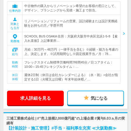
中古物件の購入からリノベーション希望のお客様の窓口として、
デザイン、プランニングから見積・施工まで担当。
仕事内容
リノベーション／リフォームの営業、設計経験または設計実務経
対象と
験をお持ちの方／学歴不問
なる方
SCHOOL BUS OSAKA 住所：大阪府大阪市中央区北浜1-5-8 【雇
入れ直後】上記事業所…
勤務地
月給：30万円～48万円（一律手当を含む）※経験・能力を考慮の
上、決定します。※試用期間なし※固定残業手当／月：78…
給与
フレックスタイム制標準労働時間7時間45分／日コアタイム：
勤務
時間
10:00～15:45フレキシブルタイム：…
週休2日制（休日は会社カレンダーによる）（水・祝）+会社が指
休日
休暇
定する1日（火曜又は日曜）年末年始休暇／…
求人詳細を見る
気になる
三浦工業株式会社 | #"売上規模2,000億円超"の上場企業 #賞与6.03ヵ月の実
績有
【計装設計・施工管理】#手当・福利厚生充実 ≪大阪勤務≫