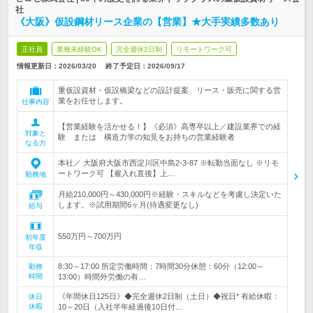
社
《大阪》仮設鋼材リース企業の【営業】★大手実績多数あり
正社員
業種未経験OK
完全週休2日制
リモートワーク可
情報更新日：2026/03/20
終了予定日：
2026/09/17
重仮設資材・仮設橋梁などの設計提案、リース・販売に関する営
業をお任せします。
仕事内容
【営業経験を活かせる！】《必須》高専卒以上／建設業界での経
対象と
験 または 構造力学の知見をお持ちの営業経験者
なる方
本社／ 大阪府大阪市西淀川区中島2-3-87 ※転勤当面なし ※リモ
ートワーク可 【雇入れ直後】上…
勤務地
月給210,000円～430,000円※経験・スキルなどを考慮し決定いた
します。※試用期間6ヶ月(待遇変更なし)
給与
550万円～700万円
初年度
年収
8:30～17:00 所定労働時間：7時間30分休憩：60分（12:00～
勤務
時間
13:00）時間外労働の有…
《年間休日125日》◆完全週休2日制（土日）◆祝日* 有給休暇：
休日
休暇
10～20日（入社半年経過後10日付…