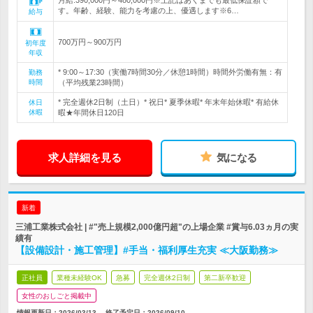
月給:390,000円～480,000円※上記はあくまでも最低保証額で
す。年齢、経験、能力を考慮の上、優遇します※6…
給与
700万円～900万円
初年度
年収
* 9:00～17:30（実働7時間30分／休憩1時間）時間外労働有無：有
勤務
時間
（平均残業23時間）
* 完全週休2日制（土日）* 祝日* 夏季休暇* 年末年始休暇* 有給休
休日
休暇
暇★年間休日120日
求人詳細を見る
気になる
新着
三浦工業株式会社 | #"売上規模2,000億円超"の上場企業 #賞与6.03ヵ月の実
績有
【設備設計・施工管理】#手当・福利厚生充実 ≪大阪勤務≫
正社員
業種未経験OK
急募
完全週休2日制
第二新卒歓迎
女性のおしごと掲載中
情報更新日：2026/03/13
終了予定日：
2026/09/10