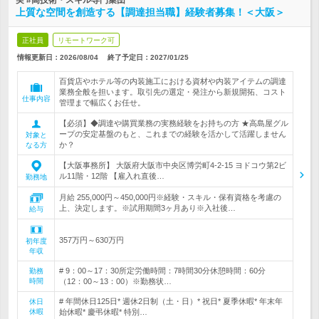
実 #高技術・スキル専門集団
上質な空間を創造する【調達担当職】経験者募集！＜大阪＞
正社員
リモートワーク可
情報更新日：2026/08/04
終了予定日：
2027/01/25
百貨店やホテル等の内装施工における資材や内装アイテムの調達
業務全般を担います。取引先の選定・発注から新規開拓、コスト
仕事内容
管理まで幅広くお任せ。
【必須】◆調達や購買業務の実務経験をお持ちの方 ★高島屋グル
ープの安定基盤のもと、これまでの経験を活かして活躍しません
対象と
か？
なる方
【大阪事務所】 大阪府大阪市中央区博労町4-2-15 ヨドコウ第2ビ
ル11階・12階 【雇入れ直後…
勤務地
月給 255,000円～450,000円※経験・スキル・保有資格を考慮の
上、決定します。※試用期間3ヶ月あり※入社後…
給与
357万円～630万円
初年度
年収
# 9：00～17：30所定労働時間：7時間30分休憩時間：60分
勤務
時間
（12：00～13：00）※勤務状…
# 年間休日125日* 週休2日制（土・日）* 祝日* 夏季休暇* 年末年
休日
休暇
始休暇* 慶弔休暇* 特別…