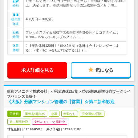
月給：30万円～48万円（一律手当を含む）※経験・能力を考慮の
上、決定します。※試用期間なし※固定残業手当／月：78…
給与
480万円～768万円
初年度
年収
フレックスタイム制標準労働時間7時間45分／日コアタイム：
勤務
時間
10:00～15:45フレキシブルタイム：…
# 【年間休日120日】* 週休2日制（休日は会社カレンダーによ
休日
休暇
る）（水・祝）+会社が指定する1日（…
求人詳細を見る
気になる
生和アメニティ株式会社 | ＜完全週休2日制＞◎35期連続増収◎ワークライ
フバランス良好！
《大阪》分譲マンション管理の【営業】☆第二新卒歓迎
正社員
業種未経験OK
急募
転勤なし
完全週休2日制
第二新卒歓迎
女性のおしごと掲載中
情報更新日：2026/05/19
終了予定日：
2026/11/09