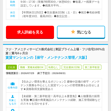
9:00～17:30（実働7時間30分／休憩60分）◆毎週ノー残業デーを
勤務
時間
設定しています。◆残業月平均…
【年間休日125日】◆完全週休2日制（土・日）◆祝日◆有給休暇
休日
休暇
（初年度10日、最高20日）◆創立記念…
求人詳細を見る
気になる
フジ・アメニティサービス株式会社 | 東証プライム上場・フジ住宅100%出
資｜賞与4ヶ月分
賃貸マンションの【保守・メンテナンス管理／大阪】
正社員
職種・業種未経験OK
転勤なし
完全週休2日制
第二新卒歓迎
情報更新日：2026/07/29
終了予定日：
2026/08/31
【住みよい環境を整えるポジション】建物や設備の保守・メンテ
ナンス業務を中心とした賃貸マンションの管理業務をお任せしま
仕事内容
す★資格取得支援制度あり
【未経験・第二新卒歓迎！高卒以上＆要普免】◆人物重視の採用
を実施 ◆設備や商業施設のメンテナンス経験、施工管理経験など
対象と
のスキルを活かせます。
なる方