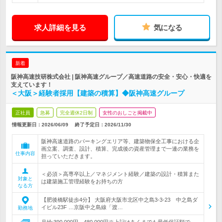
求人詳細を見る
気になる
新着
阪神高速技研株式会社 | 阪神高速グループ／高速道路の安全・安心・快適を
支えています！
＜大阪＞経験者採用【建築の積算】◆阪神高速グループ
正社員
急募
完全週休2日制
女性のおしごと掲載中
情報更新日：2026/06/09
終了予定日：
2026/11/30
阪神高速道路のパーキングエリア等、建築物保全工事における企
画立案、調査、設計、積算、完成後の資産管理まで一連の業務を
仕事内容
担っていただきます。
＜必須＞高専卒以上／マネジメント経験／建築の設計・積算また
対象と
は建築施工管理経験をお持ちの方
なる方
【肥後橋駅徒歩4分】 大阪府大阪市北区中之島3-3-23 中之島ダ
イビル23F …京阪中之島線「渡…
勤務地