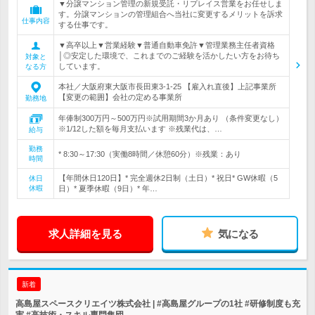
▼分譲マンション管理の新規受託・リプレイス営業をお任せしま
す。分譲マンションの管理組合へ当社に変更するメリットを訴求
仕事内容
する仕事です。
▼高卒以上▼営業経験▼普通自動車免許▼管理業務主任者資格
│◎安定した環境で、これまでのご経験を活かしたい方をお待ち
対象と
しています。
なる方
本社／大阪府東大阪市長田東3-1-25 【雇入れ直後】上記事業所
【変更の範囲】会社の定める事業所
勤務地
年俸制300万円～500万円※試用期間3か月あり （条件変更なし）
※1/12した額を毎月支払います ※残業代は、…
給与
勤務
* 8:30～17:30（実働8時間／休憩60分）※残業：あり
時間
【年間休日120日】* 完全週休2日制（土日）* 祝日* GW休暇（5
休日
休暇
日）* 夏季休暇（9日）* 年…
求人詳細を見る
気になる
新着
高島屋スペースクリエイツ株式会社 | #高島屋グループの1社 #研修制度も充