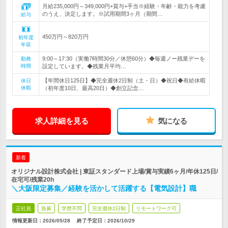
月給235,000円～349,000円+賞与+手当※経験・年齢・能力を考慮
のうえ、決定します。※試用期間3ヶ月（期間…
給与
450万円～820万円
初年度
年収
9:00～17:30（実働7時間30分／休憩60分）◆毎週ノー残業デーを
勤務
時間
設定しています。◆残業月平均…
【年間休日125日】◆完全週休2日制（土・日）◆祝日◆有給休暇
休日
休暇
（初年度10日、最高20日）◆創立記念…
求人詳細を見る
気になる
新着
オリジナル設計株式会社 | 東証スタンダード上場/賞与実績6ヶ月/年休125日/
在宅可/残業20h
＼大阪限定募集／経験を活かして活躍する【電気設計】職
正社員
急募
学歴不問
完全週休2日制
リモートワーク可
情報更新日：2026/05/28
終了予定日：
2026/10/29