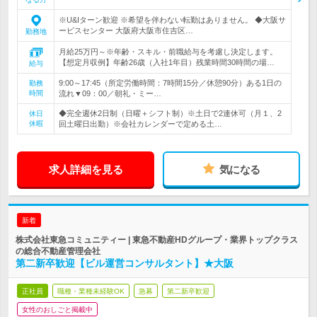
※U&Iターン歓迎 ※希望を伴わない転勤はありません。 ◆大阪サ
ービスセンター 大阪府大阪市住吉区…
勤務地
月給25万円～※年齢・スキル・前職給与を考慮し決定します。
【想定月収例】年齢26歳（入社1年目）残業時間30時間の場…
給与
9:00～17:45（所定労働時間：7時間15分／休憩90分）ある1日の
勤務
時間
流れ▼09：00／朝礼・ミー…
◆完全週休2日制（日曜＋シフト制）※土日で2連休可（月１、2
休日
休暇
回土曜日出勤）※会社カレンダーで定める土…
求人詳細を見る
気になる
新着
株式会社東急コミュニティー | 東急不動産HDグループ・業界トップクラス
の総合不動産管理会社
第二新卒歓迎【ビル運営コンサルタント】★大阪
正社員
職種・業種未経験OK
急募
第二新卒歓迎
女性のおしごと掲載中