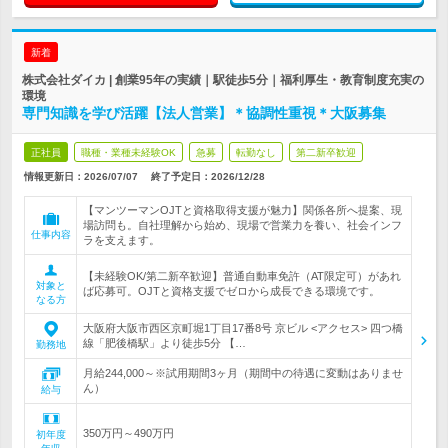
新着
株式会社ダイカ | 創業95年の実績｜駅徒歩5分｜福利厚生・教育制度充実の
環境
専門知識を学び活躍【法人営業】＊協調性重視＊大阪募集
正社員
職種・業種未経験OK
急募
転勤なし
第二新卒歓迎
情報更新日：2026/07/07
終了予定日：
2026/12/28
【マンツーマンOJTと資格取得支援が魅力】関係各所へ提案、現
場訪問も。自社理解から始め、現場で営業力を養い、社会インフ
仕事内容
ラを支えます。
【未経験OK/第二新卒歓迎】普通自動車免許（AT限定可）があれ
対象と
ば応募可。OJTと資格支援でゼロから成長できる環境です。
なる方
大阪府大阪市西区京町堀1丁目17番8号 京ビル <アクセス> 四つ橋
線「肥後橋駅」より徒歩5分 【…
勤務地
月給244,000～※試用期間3ヶ月（期間中の待遇に変動はありませ
ん）
給与
350万円～490万円
初年度