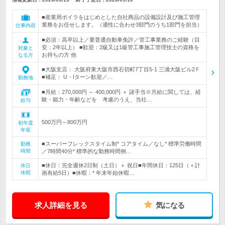
■産業用ボイラをはじめとした自社商品の設備設計及び施工管理
業務をお任せします。（適性に合わせ3部門のうち1部門を担当）
仕事内容
■必須：高卒以上／要普通自動車免許／管工事業務のご経験（目
安：2年以上） ■歓迎：2級又は1級管工事施工管理技士の資格を
対象と
お持ちの方 他
なる方
■大阪支店： 大阪府東大阪市西石切町7丁目5-1 三浦大阪ビル2Ｆ
■補足： U・Iターン歓迎／…
勤務地
■月給：270,000円 ～ 400,000円 ＋ 諸手当※月給に関しては、経
験・能力・年齢などを 考慮のうえ、当社…
給与
500万円～800万円
初年度
年収
■スーパーフレックスタイム制* コアタイム／なし* 標準労働時間
勤務
時間
／7時間40分* 標準的な勤務時間例…
■休日：完全週休2日制（土日）＋ 祝日■年間休日：125日（＋計
休日
休暇
画有給5日）■休暇：* 年末年始休暇…
求人詳細を見る
気になる