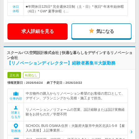
■年間休日125日* 完全週休2日制（土・日）* 祝日* 年末年始休暇
休日
休暇
（6日）* GW* 夏季休暇（…
求人詳細を見る
気になる
スクールバス空間設計株式会社 | 快適な暮らしをデザインするリノベーショ
ン会社
【リノベーションディレクター】経験者募集※大阪勤務
正社員
転勤なし
情報更新日：2026/04/24
終了予定日：
2026/10/22
中古物件の購入からリノベーション希望のお客様の窓口として、
デザイン、プランニングから見積・施工まで担当。
仕事内容
リノベーション／リフォームの営業、設計経験または設計実務経
対象と
験をお持ちの方／学歴不問
なる方
SCHOOL BUS OSAKA 住所：大阪府大阪市中央区北浜1-5-8 【雇
入れ直後】上記事業所…
勤務地