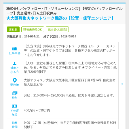
株式会社バッファロー・IT・ソリューションズ | 【安定のバッファローグル
ープ】完全週休2日★土日祝休み
★大阪募集★ネットワーク機器の【設置・保守エンジニア】
正社員
職種未経験OK
完全週休2日制
情報更新日：2026/07/21
終了予定日：
2026/08/24
【安定環境】お客様先でのネットワーク機器（ルーター、カメラ
等）の設置・保守やトラブル対応、各種デジタル機器のITサポー
仕事内容
トをお任せします。
【人物・意欲を重視した採用】◎大卒以上 ◎現地対応が中心のた
め、明るい対応ができる方を歓迎します ★プライベート充実！残
対象と
業月20時間以下
なる方
大阪オフィス／大阪府大阪市淀川区宮原四丁目1番14号 住友生命
新大阪北ビル
勤務地
月給：210,000円～290,000円※経験、能力を考慮し決定します。
給与
400万円～530万円
初年度
年収
9:00～17:45（休憩60分）※所定労働時間7時間45分※残業月30時
勤務
時間
間以下