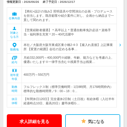
情報更新日：2026/06/26
終了予定日：
2026/12/17
【商社×設計の強み】照明器具や空間演出の企画・プロデュース
を担当します。既存顧客や紹介案件に対し、企画から納品まで一
仕事内容
貫して関われます。
【営業経験者優遇】＊高卒以上＊普通自動車免許必須＊資格手
対象と
当・福利厚生充実＊20～40代活躍中
なる方
本社／大阪府大阪市東成区東小橋2-4-3 【雇入れ直後】上記事業
所 【変更の範囲】会社の定める各事…
勤務地
月給332,000円～400,000円※経験、年齢、能力などを考慮の上、
優遇いたします※一律手当含む※残業手当は残業…
給与
400万円～550万円
初年度
年収
フルフレックス制（標準労働時間：1日8時間、月176時間枠内）
勤務
時間
標準的な勤務時間帯／9：00～18：0…
【年間休日120日】完全週休2日制（土日祝）有給休暇（入社半年
休日
休暇
経過時点10日、最高20日）慶弔休暇G…
求人詳細を見る
気になる