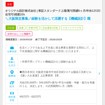
新着
オリジナル設計株式会社 | 東証スタンダード上場/賞与実績6ヶ月/年休125日/
在宅可/残業20h
＼大阪限定募集／経験を活かして活躍する【機械設計】職
正社員
急募
学歴不問
完全週休2日制
リモートワーク可
女性のおしごと掲載中
情報更新日：2026/05/28
終了予定日：
2026/10/29
生活インフラである上下水道に係る事業を展開する同社にて、上
下水道施設に関する機械設計をご担当いただきます。
仕事内容
＜学歴不問＞プラント機械設計のご経験のある方
対象と
なる方
◆西日本支社 大阪府大阪市中央区瓦町2-2-7 山陽染工瓦町ビル
【雇い入れ直後】上記事業所 【変…
勤務地
月給235,000円～349,000円+賞与+手当※経験・年齢・能力を考慮
のうえ、決定します。※試用期間3ヶ月（期間…
給与
450万円～820万円
初年度
年収