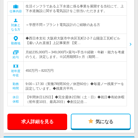
生活インフラである上下水道に係る事業を展開する当社にて、上
下水道施設に関する電気設計をご担当いただきます。
仕事内容
＜学歴不問＞プラント電気設計のご経験のある方
対象と
なる方
◆西日本支社 大阪府大阪市中央区瓦町2-2-7 山陽染工瓦町ビル
【雇い入れ直後】上記事業所 【変…
勤務地
月給235,000円～349,000円+賞与+手当※経験・年齢・能力を考慮
のうえ、決定します。※試用期間3ヶ月（期間…
給与
450万円～820万円
初年度
年収
9:00～17:30（実働7時間30分／休憩60分）◆毎週ノー残業デーを
勤務
時間
設定しています。◆残業月平均…
【年間休日125日】◆完全週休2日制（土・日）◆祝日◆有給休暇
休日
休暇
（初年度10日、最高20日）◆創立記念…
求人詳細を見る
気になる