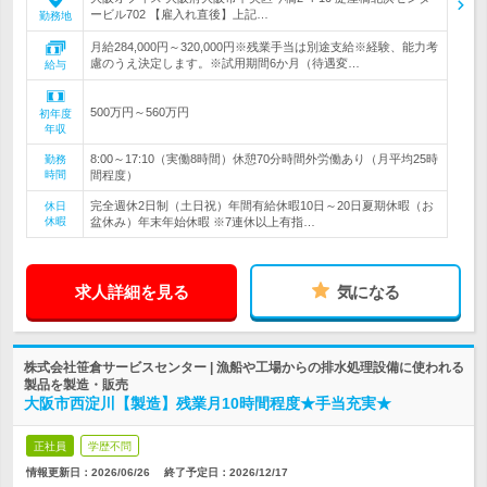
ービル702 【雇入れ直後】上記…
勤務地
月給284,000円～320,000円※残業手当は別途支給※経験、能力考
慮のうえ決定します。※試用期間6か月（待遇変…
給与
500万円～560万円
初年度
年収
8:00～17:10（実働8時間）休憩70分時間外労働あり（月平均25時
勤務
時間
間程度）
完全週休2日制（土日祝）年間有給休暇10日～20日夏期休暇（お
休日
休暇
盆休み）年末年始休暇 ※7連休以上有指…
求人詳細を見る
気になる
株式会社笹倉サービスセンター | 漁船や工場からの排水処理設備に使われる
製品を製造・販売
大阪市西淀川【製造】残業月10時間程度★手当充実★
正社員
学歴不問
情報更新日：2026/06/26
終了予定日：
2026/12/17