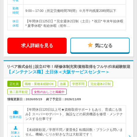
年収
勤務
9:00～17:00（所定労働時間7時間）※月平均残業20時間以下
時間
【年間休日125日】* 完全週休2日制（土日）* 祝日* 年末年始休暇
休日
休暇
* 夏季休暇* 有給休暇（初年…
求人詳細を見る
気になる
リペア株式会社 | 設立47年！/研修体制充実/資格取得をフルサポ/未経験歓迎
【メンテナンス職】土日休＜大阪サービスセンター＞
正社員
職種・業種未経験OK
急募
学歴不問
完全週休2日制
第二新卒歓迎
女性のおしごと掲載中
情報更新日：2026/05/19
終了予定日：
2026/11/09
【年間休日120日以上可★資格取得サポートもあり、育成にも強
み】スーパーやデパート、施設などの厨房機器を修理・メンテナ
仕事内容
ンスする仕事です
【未経験歓迎／学歴不問／要普免】転職回数・ブランクも問いま
対象と
せん。機械いじりが好きな方は大歓迎です！
なる方