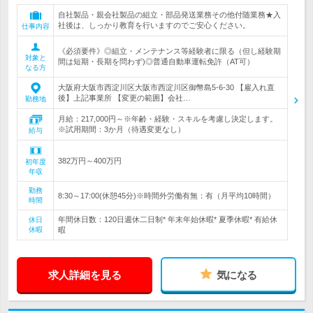
自社製品・親会社製品の組立・部品発送業務その他付随業務★入
社後は、しっかり教育を行いますのでご安心ください。
仕事内容
《必須要件》◎組立・メンテナンス等経験者に限る（但し経験期
対象と
間は短期・長期を問わず)◎普通自動車運転免許（AT可）
なる方
大阪府大阪市西淀川区大阪市西淀川区御幣島5-6-30 【雇入れ直
後】上記事業所 【変更の範囲】会社…
勤務地
月給：217,000円～※年齢・経験・スキルを考慮し決定します。
※試用期間：3か月（待遇変更なし）
給与
382万円～400万円
初年度
年収
勤務
8:30～17:00(休憩45分)※時間外労働有無：有（月平均10時間）
時間
年間休日数：120日週休二日制* 年末年始休暇* 夏季休暇* 有給休
休日
休暇
暇
求人詳細を見る
気になる