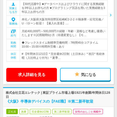
【30代活躍中】■データベースおよびクラウドに関する実務経験
を3年以上お持ちの方 ■プログラミング言語を用いた実務経験を3
対象と
年以上お持ちの方
なる方
本社／大阪府大阪市阿倍野区松崎町2-2-2 ※独身寮・社宅完備／
U・Iターン歓迎！ 【雇入れ直後】…
勤務地
月給400,000円～500,000円※経験・年齢・資格など考慮し優遇い
たします※試用期間6か月（待遇変更なし）【モ…
給与
◆フレックスタイム制標準労働時間：7時間45分コアタイム
勤務
時間
10:00～15:00※時間外労働：あり
# 【年間休日121日】* 完全週休2日制（土日休み）* 祝日* 有給休
休日
休暇
暇（入社時より付与）* 夏季…
求人詳細を見る
気になる
株式会社立花エレテック | 東証プライム市場上場/1921年創業/年間休日128
日
《大阪》半導体デバイスの【FAE職】※第二新卒歓迎
正社員
急募
完全週休2日制
第二新卒歓迎
女性のおしごと掲載中