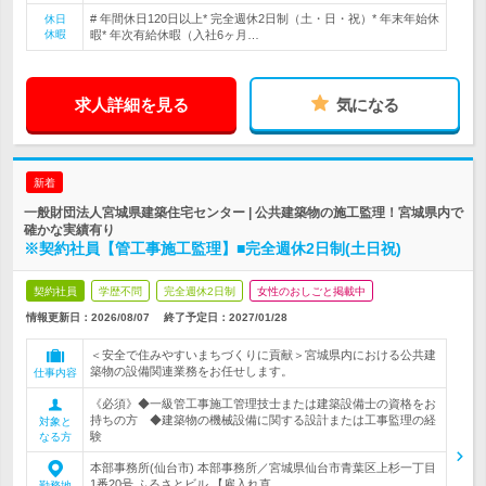
# 年間休日120日以上* 完全週休2日制（土・日・祝）* 年末年始休
休日
休暇
暇* 年次有給休暇（入社6ヶ月…
求人詳細を見る
気になる
新着
一般財団法人宮城県建築住宅センター | 公共建築物の施工監理！宮城県内で
確かな実績有り
※契約社員【管工事施工監理】■完全週休2日制(土日祝)
契約社員
学歴不問
完全週休2日制
女性のおしごと掲載中
情報更新日：2026/08/07
終了予定日：
2027/01/28
＜安全で住みやすいまちづくりに貢献＞宮城県内における公共建
築物の設備関連業務をお任せします。
仕事内容
《必須》◆一級管工事施工管理技士または建築設備士の資格をお
持ちの方 ◆建築物の機械設備に関する設計または工事監理の経
対象と
験
なる方
本部事務所(仙台市) 本部事務所／宮城県仙台市青葉区上杉一丁目
1番20号 ふるさとビル 【雇入れ直…
勤務地