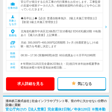
官公庁が発注する公共工事の代行業務をお任せします。工事監督
の支援や積算データの入力、各種技術資料の作成などを中心に担
仕事内容
っていただきます。
◆高卒以上◆【必須: 普通自動車免許、2級土木施工管理技士】
対象と
【歓迎:1級土木施工管理技士】
なる方
北海道札幌市中央区北3条西2丁目10番地2 EDGE札幌10階 ※転勤
あり 【雇入れ直後】上記事業…
勤務地
月給: 300,000円~400,000円試用期間: 3ヶ月 (待遇変更なし)※経
験・能力を考慮し決定します
給与
勤務
08:30～17:30 (実働8時間)休憩: 60分残業あり※月平均15時間
時間
# 年間休日125日完全週休2日制(土・日)祝日年末年始休暇夏季休
休日
休暇
暇有給休暇※初年度有給休暇日数: …
求人詳細を見る
気になる
清本鉄工株式会社 | 社会インフラやプラント等、世の中に欠かせない分野の
設備に貢献
官公庁向けの【法人営業】完全週休2日制／年休120日 ※熊本勤