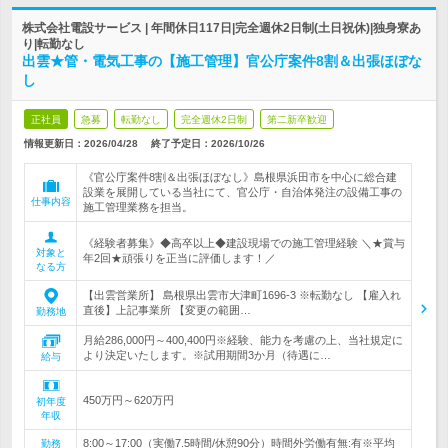
株式会社電設サービス | 年間休日117日|完全週休2日制(土日祝休)|独身寮あ
り|転勤なし
出雲★管・電気工事の【施工管理】官公庁案件8割＆出張ほぼな
し
正社員
急募
転勤なし
完全週休2日制
第二新卒歓迎
情報更新日：2026/04/28
終了予定日：
2026/10/26
《官公庁案件8割＆出張ほぼなし》島根県浜田市を中心に総合建
設業を展開している当社にて、官公庁・自治体発注の設備工事の
仕事内容
施工管理業務を担当。
《経験者募集》◆高卒以上◆建設現場での施工管理経験 ＼★賞与
対象と
年2回★頑張りを正当に評価します！／
なる方
【出雲営業所】 島根県出雲市大津町1696-3 ※転勤なし 【雇入れ
直後】上記事業所 【変更の範囲…
勤務地
月給286,000円～400,400円※経験、能力を考慮の上、当社規定に
より決定いたします。※試用期間3か月（待遇に…
給与
450万円～620万円
初年度
年収
8:00～17:00（実働7.5時間/休憩90分）時間外労働有無:有※平均
勤務