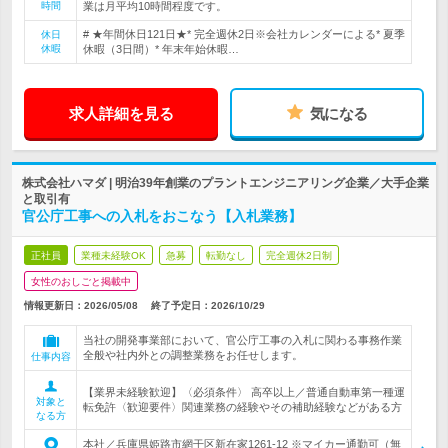
時間
業は月平均10時間程度です。
# ★年間休日121日★* 完全週休2日※会社カレンダーによる* 夏季
休日
休暇
休暇（3日間）* 年末年始休暇…
求人詳細を見る
気になる
株式会社ハマダ | 明治39年創業のプラントエンジニアリング企業／大手企業
と取引有
官公庁工事への入札をおこなう【入札業務】
正社員
業種未経験OK
急募
転勤なし
完全週休2日制
女性のおしごと掲載中
情報更新日：2026/05/08
終了予定日：
2026/10/29
当社の開発事業部において、官公庁工事の入札に関わる事務作業
全般や社内外との調整業務をお任せします。
仕事内容
【業界未経験歓迎】〈必須条件〉 高卒以上／普通自動車第一種運
対象と
転免許〈歓迎要件〉関連業務の経験やその補助経験などがある方
なる方
本社／兵庫県姫路市網干区新在家1261-12 ※マイカー通勤可（無