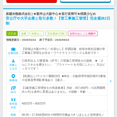
泉陽冷熱株式会社 | ★案件は大阪中心★直行直帰可★残業少なめ
官公庁や大手企業と取引多数！【管工事施工管理】完全週休2日
制
正社員
急募
転勤なし
完全週休2日制
女性のおしごと掲載中
情報更新日：2026/02/24
終了予定日：
2026/08/24
【現場は大阪が中心！出張なし】空調設備、給排水衛生設備の管
工事施工管理をお任せ！ワークライフバランスも良好です！
仕事内容
◎高卒以上 ◎要普免（AT可）◎管施工管理技士の資格 ★「さ
らにスキルを磨きたい」「プライベートを大切にしたい」方はピ
対象と
ッタリです！
なる方
【転勤なし/マイカー通勤OK】 ■本社：大阪府堺市南区栂371番地
※従業員専用駐車場あり 【雇入…
勤務地
【1級管施工管理技士の有資格者】月給：357,000円～※試用期間
(6ヵ月)も条件に変更はありません。※経験・年齢・…
給与
400万円～600万円
初年度
年収
08:30～17:30休憩60分※時間外労働あり# ＼ほとんど定時退社／
勤務