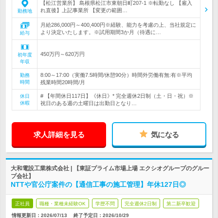
【松江営業所】 島根県松江市東朝日町207-1 ※転勤なし 【雇入
れ直後】上記事業所 【変更の範囲…
勤務地
月給286,000円～400,400円※経験、能力を考慮の上、当社規定に
より決定いたします。※試用期間3か月（待遇に…
給与
450万円～620万円
初年度
年収
8:00～17:00（実働7.5時間/休憩90分）時間外労働有無:有※平均
勤務
時間
残業時間20時間/月
# 【年間休日117日】《休日》* 完全週休2日制（土・日・祝）※
休日
休暇
祝日のある週の土曜日は出勤日となり…
求人詳細を見る
気になる
大和電設工業株式会社 | 【東証プライム市場上場 エクシオグループのグルー
プ会社】
NTTや官公庁案件の【通信工事の施工管理】年休127日◎
正社員
職種・業種未経験OK
学歴不問
完全週休2日制
第二新卒歓迎
情報更新日：2026/07/13
終了予定日：
2026/10/29