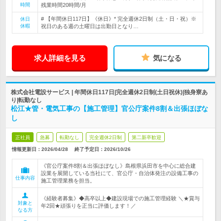
時間
残業時間20時間/月
# 【年間休日117日】《休日》* 完全週休2日制（土・日・祝）※
休日
休暇
祝日のある週の土曜日は出勤日となり…
求人詳細を見る
気になる
株式会社電設サービス | 年間休日117日|完全週休2日制(土日祝休)|独身寮あ
り|転勤なし
松江★管・電気工事の【施工管理】官公庁案件8割＆出張ほぼな
し
正社員
急募
転勤なし
完全週休2日制
第二新卒歓迎
情報更新日：2026/04/28
終了予定日：
2026/10/26
《官公庁案件8割＆出張ほぼなし》島根県浜田市を中心に総合建
設業を展開している当社にて、官公庁・自治体発注の設備工事の
仕事内容
施工管理業務を担当。
《経験者募集》◆高卒以上◆建設現場での施工管理経験 ＼★賞与
対象と
年2回★頑張りを正当に評価します！／
なる方