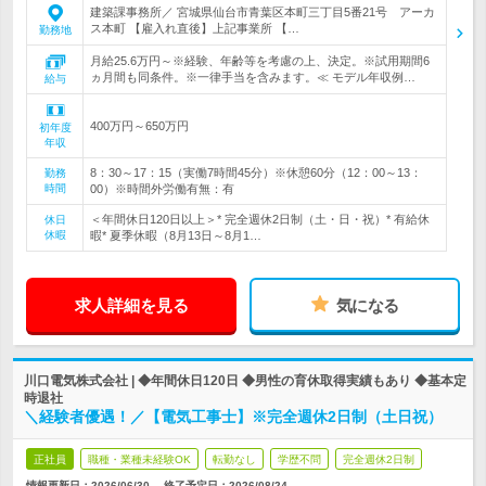
建築課事務所／ 宮城県仙台市青葉区本町三丁目5番21号 アーカ
ス本町 【雇入れ直後】上記事業所 【…
勤務地
月給25.6万円～※経験、年齢等を考慮の上、決定。※試用期間6
ヵ月間も同条件。※一律手当を含みます。≪ モデル年収例…
給与
400万円～650万円
初年度
年収
8：30～17：15（実働7時間45分）※休憩60分（12：00～13：
勤務
時間
00）※時間外労働有無：有
＜年間休日120日以上＞* 完全週休2日制（土・日・祝）* 有給休
休日
休暇
暇* 夏季休暇（8月13日～8月1…
求人詳細を見る
気になる
川口電気株式会社 | ◆年間休日120日 ◆男性の育休取得実績もあり ◆基本定
時退社
＼経験者優遇！／【電気工事士】※完全週休2日制（土日祝）
正社員
職種・業種未経験OK
転勤なし
学歴不問
完全週休2日制
情報更新日：2026/06/30
終了予定日：
2026/08/24