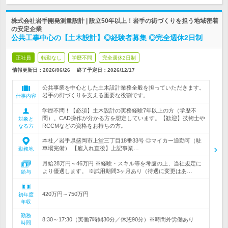
株式会社岩手開発測量設計 | 設立50年以上！岩手の街づくりを担う地域密着
の安定企業
公共工事中心の【土木設計】◎経験者募集 ◎完全週休2日制
正社員
転勤なし
学歴不問
完全週休2日制
情報更新日：2026/06/26
終了予定日：
2026/12/17
公共事業を中心とした土木設計業務全般を担っていただきます。
岩手の街づくりを支える重要な役割です。
仕事内容
学歴不問！【必須】土木設計の実務経験7年以上の方（学歴不
問）。CAD操作が分かる方を想定しています。【歓迎】技術士や
対象と
RCCMなどの資格をお持ちの方。
なる方
本社／岩手県盛岡市上堂三丁目18番33号 ◎マイカー通勤可（駐
車場完備） 【雇入れ直後】上記事業…
勤務地
月給28万円～46万円 ※経験・スキル等を考慮の上、当社規定に
より優遇します。 ※試用期間3ヶ月あり（待遇に変更はあ…
給与
420万円～750万円
初年度
年収
勤務
8:30～17:30（実働7時間30分／休憩90分）※時間外労働あり
時間