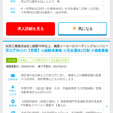
時間
官公庁の案件がほとんどで、事…
# ＼年間休日120日＋計画有休5日／# 完全週休二日制（土日祝）
休日
休暇
※年間5日土曜日出勤有り（会社年間…
求人詳細を見る
気になる
矢田工業株式会社 | 創業70年以上、橋梁メーカーのリーディングカンパニー
官公庁向けの【営業】☆経験者募集 ☆完全週休2日制 ☆徳島募集
正社員
転勤なし
学歴不問
完全週休2日制
情報更新日：2026/07/21
終了予定日：
2027/01/11
国交省や自治体などの官公庁に対し、橋梁などの鋼構造物の提案
や入札対応、契約業務などをお任せします。
仕事内容
学歴不問！【必須】建築・土木・不動産業界での営業経験／普通
対象と
自動車免許をお持ちの方
なる方
【四国営業所（四国工場内）】 徳島県鳴門市里浦町里浦字恵美寿
676番地 ◎マイカー通勤可 【雇入れ…
勤務地
月給230,000円～374,500円※上記には、月16時間～34時間分の一