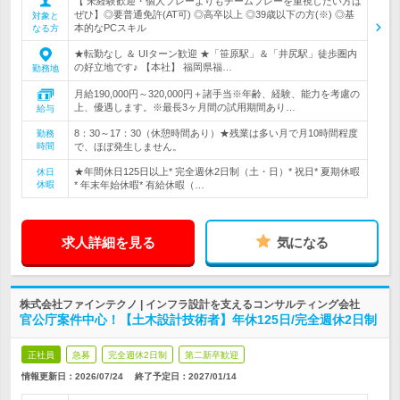
【 未経験歓迎・個人プレーよりもチームプレーを重視したい方は
ぜひ】◎要普通免許(AT可) ◎高卒以上 ◎39歳以下の方(※) ◎基
対象と
本的なPCスキル
なる方
★転勤なし ＆ UIターン歓迎 ★「笹原駅」＆「井尻駅」徒歩圏内
の好立地です♪ 【本社】 福岡県福…
勤務地
月給190,000円～320,000円＋諸手当※年齢、経験、能力を考慮の
上、優遇します。※最長3ヶ月間の試用期間あり…
給与
8：30～17：30（休憩時間あり）★残業は多い月で月10時間程度
勤務
時間
で、ほぼ発生しません。
★年間休日125日以上* 完全週休2日制（土・日）* 祝日* 夏期休暇
休日
休暇
* 年末年始休暇* 有給休暇（…
求人詳細を見る
気になる
株式会社ファインテクノ | インフラ設計を支えるコンサルティング会社
官公庁案件中心！【土木設計技術者】年休125日/完全週休2日制
正社員
急募
完全週休2日制
第二新卒歓迎
情報更新日：2026/07/24
終了予定日：
2027/01/14