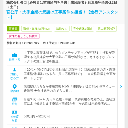
株式会社矢口 | 経験者は前職給与を考慮！未経験者も歓迎※完全週休2日
（土日）
官公庁・大手企業の元請け工事案件を担当！【進行アシスタン
ト】
正社員
職種・業種未経験OK
転勤なし
完全週休2日制
第二新卒歓迎
女性のおしごと掲載中
情報更新日：2026/07/27
終了予定日：
2026/12/31
【丁寧な教育体制で、焦らずステップアップが可能！】行政が管
理する公共施設や大手企業の工場や施設など、さまざまなプロジ
仕事内容
ェクトの施工管理を担当。
【20代～40代半ばの男性社員が活躍中！】◎未経験者の方・新築
工事監督経験のある方、共に応募可能です！ ☆資格取得を全面サ
対象と
ポートします
なる方
茨城県ひたちなか市笹野町1-1-5 「勝田駅」徒歩15分 ※マイカー
通勤可 ★会社見学のみでも大歓…
勤務地
月給30万円～40万円※経験・年齢・取得資格を考慮の上、当社規
定により優遇します※試用期間2か月（その間は未経験者の…
給与
360万円～520万円
初年度
年収