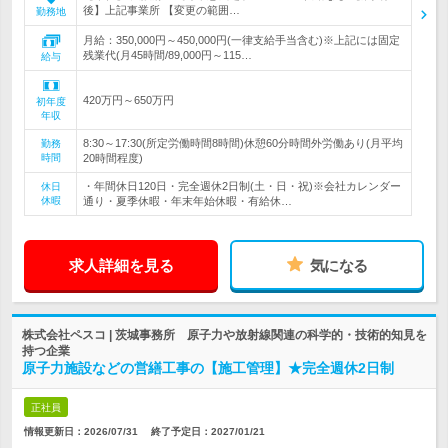
後】上記事業所 【変更の範囲…
勤務地
月給：350,000円～450,000円(一律支給手当含む)※上記には固定
残業代(月45時間/89,000円～115…
給与
420万円～650万円
初年度
年収
8:30～17:30(所定労働時間8時間)休憩60分時間外労働あり(月平均
勤務
時間
20時間程度)
・年間休日120日・完全週休2日制(土・日・祝)※会社カレンダー
休日
休暇
通り・夏季休暇・年末年始休暇・有給休…
求人詳細を見る
気になる
株式会社ペスコ | 茨城事務所 原子力や放射線関連の科学的・技術的知見を
持つ企業
原子力施設などの営繕工事の【施工管理】★完全週休2日制
正社員
情報更新日：2026/07/31
終了予定日：
2027/01/21