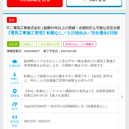
新着
不二電気工事株式会社 | 創業60年以上の実績！全国対応も可能な安定企業
【電気工事施工管理】転勤なし／土日祝休み／完全週休2日制
正社員
転勤なし
完全週休2日制
女性のおしごと掲載中
情報更新日：2026/08/07
終了予定日：
2027/01/28
阪神間エリアを中心とした官公庁や一般企業向けの電気工事施工
管理業務をお任せします。分業制で働きやすい環境です。
仕事内容
転勤なしで残業少なめの働きやすい環境です！【必須】高卒以
対象と
上、何かしらの設備施工管理の経験をお持ちの方
なる方
【本社／転勤なし／マイカー通勤OK※条件あり】 兵庫県尼崎市
武庫之荘6-24-16 【雇入れ直後】…
勤務地
月給28万5000円～39万円※試用期間3ヶ月（待遇変更なし）
給与
400万円～550万円
初年度
年収