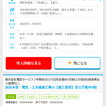
料駐車場有） ※転勤なし 【雇入…
勤務地
月給200,000円～300,000円※経験、能力を考慮して決定します。
※試用期間6か月（待遇に変更なし）
給与
350万円～700万円
初年度
年収
8:00～17:30 （所定労働時間：8時間）※休憩90分※時間外労働：
勤務
時間
あり
# 年間休日120日* 完全週休2日制（休日は土日祝日）* 有給休暇
休日
休暇
（10日～20日／下限日数は、入…
求人詳細を見る
気になる
株式会社電設サービス | 年間休日117日|完全週休2日制(土日祝休)|独身寮あ
り|転勤なし
浜田★管・電気・土木建築工事の【施工管理】官公庁案件8割
正社員
急募
転勤なし
完全週休2日制
第二新卒歓迎
情報更新日：2026/04/28
終了予定日：
2026/10/26