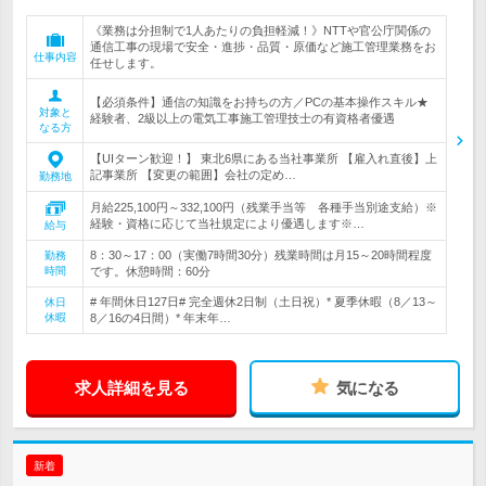
《業務は分担制で1人あたりの負担軽減！》NTTや官公庁関係の
通信工事の現場で安全・進捗・品質・原価など施工管理業務をお
仕事内容
任せします。
【必須条件】通信の知識をお持ちの方／PCの基本操作スキル★
対象と
経験者、2級以上の電気工事施工管理技士の有資格者優遇
なる方
【UIターン歓迎！】 東北6県にある当社事業所 【雇入れ直後】上
記事業所 【変更の範囲】会社の定め…
勤務地
月給225,100円～332,100円（残業手当等 各種手当別途支給）※
経験・資格に応じて当社規定により優遇します※…
給与
8：30～17：00（実働7時間30分）残業時間は月15～20時間程度
勤務
時間
です。休憩時間：60分
# 年間休日127日# 完全週休2日制（土日祝）* 夏季休暇（8／13～
休日
休暇
8／16の4日間）* 年末年…
求人詳細を見る
気になる
新着