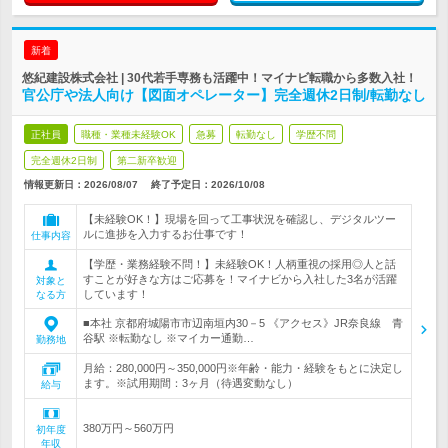
新着
悠紀建設株式会社 | 30代若手専務も活躍中！マイナビ転職から多数入社！
官公庁や法人向け【図面オペレーター】完全週休2日制/転勤なし
正社員
職種・業種未経験OK
急募
転勤なし
学歴不問
完全週休2日制
第二新卒歓迎
情報更新日：2026/08/07
終了予定日：
2026/10/08
【未経験OK！】現場を回って工事状況を確認し、デジタルツー
ルに進捗を入力するお仕事です！
仕事内容
【学歴・業務経験不問！】未経験OK！人柄重視の採用◎人と話
すことが好きな方はご応募を！マイナビから入社した3名が活躍
対象と
しています！
なる方
■本社 京都府城陽市市辺南垣内30－5 《アクセス》JR奈良線 青
谷駅 ※転勤なし ※マイカー通勤…
勤務地
月給：280,000円～350,000円※年齢・能力・経験をもとに決定し
ます。※試用期間：3ヶ月（待遇変動なし）
給与
380万円～560万円
初年度
年収