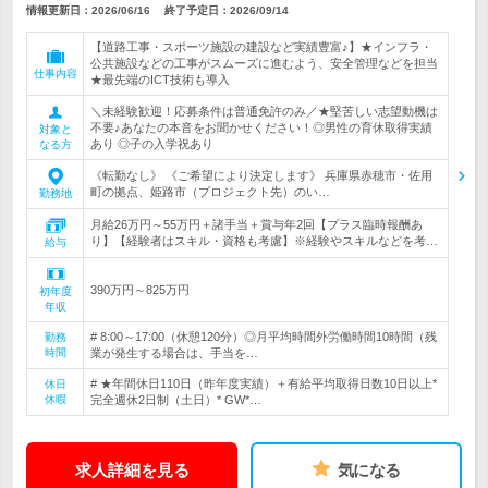
情報更新日：2026/06/16
終了予定日：
2026/09/14
【道路工事・スポーツ施設の建設など実績豊富♪】★インフラ・
公共施設などの工事がスムーズに進むよう、安全管理などを担当
仕事内容
★最先端のICT技術も導入
＼未経験歓迎！応募条件は普通免許のみ／★堅苦しい志望動機は
不要♪あなたの本音をお聞かせください！◎男性の育休取得実績
対象と
あり ◎子の入学祝あり
なる方
《転勤なし》 《ご希望により決定します》 兵庫県赤穂市・佐用
町の拠点、姫路市（プロジェクト先）のい…
勤務地
月給26万円～55万円＋諸手当＋賞与年2回【プラス臨時報酬あ
り】【経験者はスキル・資格も考慮】※経験やスキルなどを考…
給与
390万円～825万円
初年度
年収
# 8:00～17:00（休憩120分）◎月平均時間外労働時間10時間（残
勤務
時間
業が発生する場合は、手当を…
# ★年間休日110日（昨年度実績）＋有給平均取得日数10日以上*
休日
休暇
完全週休2日制（土日）* GW*…
求人詳細を見る
気になる