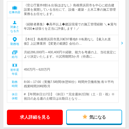
《官公庁案件8割＆出張ほぼなし》島根県浜田市を中心に総合建
設業を展開している当社にて、設備・建築・土木工事の施工管理
仕事内容
業務をお任せします。
《経験者募集》◆高卒以上◆建設現場での施工管理経験 ＼★賞与
対象と
年2回★頑張りを正当に評価します！／
なる方
【本社】 島根県浜田市黒川町97番地8 ※転勤なし 【雇入れ直
後】上記事業所 【変更の範囲】会社の…
勤務地
月給286,000円～400,400円※経験、能力を考慮の上、当社規定に
より決定いたします。※試用期間3か月（待遇に…
給与
450万円～620万円
初年度
年収
8:00～17:00（実働7.5時間/休憩90分）時間外労働有無:有※平均
勤務
時間
残業時間20時間/月
# 【年間休日117日】《休日》* 完全週休2日制（土・日・祝）※
休日
休暇
祝日のある週の土曜日は出勤日となり…
求人詳細を見る
気になる