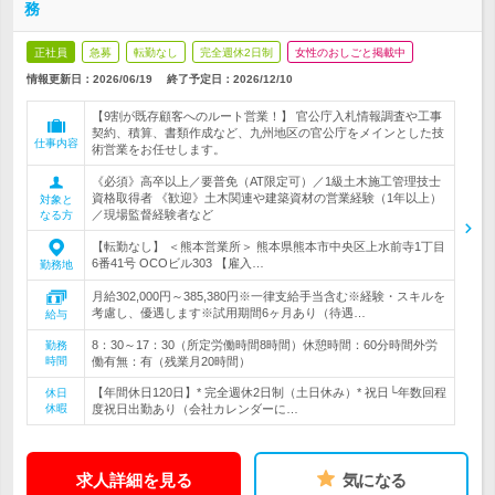
務
正社員
急募
転勤なし
完全週休2日制
女性のおしごと掲載中
情報更新日：2026/06/19
終了予定日：
2026/12/10
【9割が既存顧客へのルート営業！】 官公庁入札情報調査や工事
契約、積算、書類作成など、九州地区の官公庁をメインとした技
仕事内容
術営業をお任せします。
《必須》高卒以上／要普免（AT限定可）／1級土木施工管理技士
資格取得者 《歓迎》土木関連や建築資材の営業経験（1年以上）
対象と
／現場監督経験者など
なる方
【転勤なし】 ＜熊本営業所＞ 熊本県熊本市中央区上水前寺1丁目
6番41号 OCOビル303 【雇入…
勤務地
月給302,000円～385,380円※一律支給手当含む※経験・スキルを
考慮し、優遇します※試用期間6ヶ月あり（待遇…
給与
8：30～17：30（所定労働時間8時間）休憩時間：60分時間外労
勤務
時間
働有無：有（残業月20時間）
【年間休日120日】* 完全週休2日制（土日休み）* 祝日└年数回程
休日
休暇
度祝日出勤あり（会社カレンダーに…
求人詳細を見る
気になる