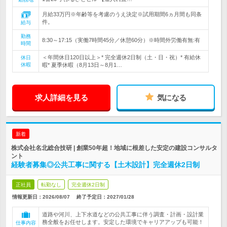
月給33万円※年齢等を考慮のうえ決定※試用期間6ヵ月間も同条
件。
給与
勤務
8:30～17:15（実働7時間45分／休憩60分）※時間外労働有無:有
時間
＜年間休日120日以上＞* 完全週休2日制（土・日・祝）* 有給休
休日
休暇
暇* 夏季休暇（8月13日～8月1…
求人詳細を見る
気になる
新着
株式会社名北総合技研 | 創業50年超！地域に根差した安定の建設コンサルタ
ント
経験者募集◎公共工事に関する【土木設計】完全週休2日制
正社員
転勤なし
完全週休2日制
情報更新日：2026/08/07
終了予定日：
2027/01/28
道路や河川、上下水道などの公共工事に伴う調査・計画・設計業
務全般をお任せします。安定した環境でキャリアアップも可能！
仕事内容