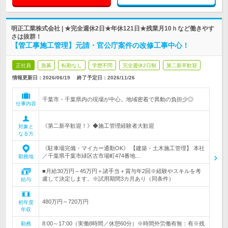
明正工業株式会社 | ★完全週休2日★年休121日★残業月10ｈなど働きやす
さは抜群！
【管工事施工管理】元請・官公庁案件の改修工事中心！
正社員
急募
転勤なし
学歴不問
完全週休2日制
第二新卒歓迎
情報更新日：2026/06/19
終了予定日：
2026/11/26
千葉市・千葉県内の現場が中心。地域密着で異動の負担少◎
仕事内容
《第二新卒歓迎！》◆施工管理経験者大歓迎
対象と
なる方
《駐車場完備・マイカー通勤OK》 【建築・土木施工管理】 本社
／千葉県千葉市緑区古市場町474番地…
勤務地
■月給30万円～45万円＋諸手当＋賞与年2回※経験やスキルを考
慮して決定します。※試用期間3カ月あり（同条件）
給与
480万円～720万円
初年度
年収
8:00～17:00（実働8時間／休憩60分）※時間外労働有無：有※残
勤務