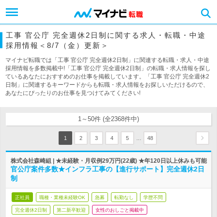
工事 官公庁 完全週休2日制に関する求人・転職・中途
採用情報＜8/7（金）更新＞
マイナビ転職では「工事 官公庁 完全週休2日制」に関連する転職・求人・中途
採用情報を多数掲載中!「工事 官公庁 完全週休2日制」の転職・求人情報を探し
ているあなたにおすすめのお仕事を掲載しています。「工事 官公庁 完全週休2
日制」に関連するキーワードからも転職・求人情報をお探しいただけるので、
あなたにぴったりのお仕事を見つけてみてください!
1～50件 (全2368件中)
…
1
2
3
4
5
48
株式会社森崎組 | ★未経験・月収例29万円(22歳) ★年120日以上休みも可能
官公庁案件多数★インフラ工事の【進行サポート】完全週休2日
制
正社員
職種・業種未経験OK
急募
転勤なし
学歴不問
完全週休2日制
第二新卒歓迎
女性のおしごと掲載中