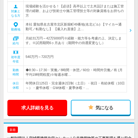
現場経験を活かせる！【必須】高卒以上で土木設計または施工管
理の経験、および技術士や施工管理技士等の対象資格をお持ちの
対象と
方
なる方
本社 愛知県名古屋市北区新堀町49番地(名北ビル) 【マイカー通
勤可／転勤なし】 【雇入れ直後】上…
勤務地
月給31万円～42万5000円※経験・能力等を考慮の上、決定しま
す。※試用期間6ヶ月あり（期間中の待遇変更なし）
給与
540万円～720万円
初年度
年収
◆8:30～17:30・実働／8時間・休憩／60分・時間外労働／有 (月
勤務
時間
平均19時間程度)※毎週水曜…
年間休日125日・完全週休2日制（土日）・祝日・有給休暇（10日
休日
休暇
～）・慶弔休暇・GW休暇・夏季休暇・…
求人詳細を見る
気になる
新着