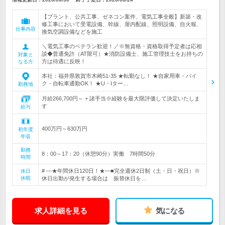
【プラント、公共工事、ゼネコン案件、電気工事全般】新築・改
修工事において受電設備、幹線、屋内配線、照明設備、自火報、
仕事内容
換気空調設備などを施工
＼電気工事のベテラン歓迎！／※無資格・資格取得予定者は応相
談◆普通免許（AT限可）★消防設備士、施工管理技士をお持ちの
対象と
方は待遇に反映！
なる方
本社：福井県敦賀市木崎51-35 ★転勤なし！ ★自家用車・バイ
ク・自転車通勤OK！ ★U・Iター…
勤務地
月給266,700円～ + 諸手当※経験を最大限評価して決定いたしま
す
給与
400万円～630万円
初年度
年収
勤務
8：00～17：20（休憩90分）実働 7時間50分
時間
# ―★年間休日120日！★―■完全週休2日制（土・日・祝日）※
休日
休暇
休日出勤が発生する場合は 振替休日を…
求人詳細を見る
気になる