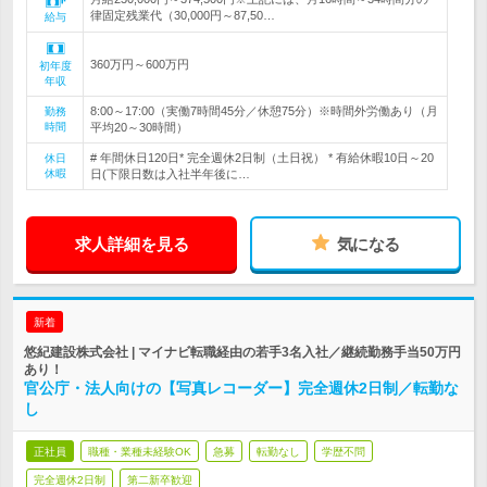
律固定残業代（30,000円～87,50…
給与
360万円～600万円
初年度
年収
8:00～17:00（実働7時間45分／休憩75分）※時間外労働あり（月
勤務
時間
平均20～30時間）
# 年間休日120日* 完全週休2日制（土日祝） * 有給休暇10日～20
休日
休暇
日(下限日数は入社半年後に…
求人詳細を見る
気になる
新着
悠紀建設株式会社 | マイナビ転職経由の若手3名入社／継続勤務手当50万円
あり！
官公庁・法人向けの【写真レコーダー】完全週休2日制／転勤な
し
正社員
職種・業種未経験OK
急募
転勤なし
学歴不問
完全週休2日制
第二新卒歓迎