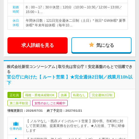
8：00～17：30※休憩：120分（10:00～10:30／12:00～13:00／
勤務
時間
15:00～1…
年間休日数：121日完全週休二日制（土日）* 祝日* GW休暇* 夏季
休日
休暇
休暇* 年末年始休暇（毎年10…
求人詳細を見る
気になる
株式会社新世コンソーシアム | 取引先は官公庁！安定基盤のもとで活躍でき
る
官公庁に向けた【 ルート営業 】★完全週休2日制／残業月10h以
下
正社員
職種・業種未経験OK
急募
転勤なし
完全週休2日制
第二新卒歓迎
女性のおしごと掲載中
情報更新日：2026/07/31
終了予定日：
2027/01/21
【 ノルマなし・既存メインのルート営業 】国や県、市町村に対
して営業活動、提案業務をお任せします。★入社後、丁寧に研修
仕事内容
します