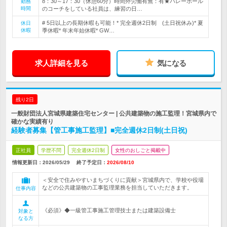
8：30～17：30（休憩60分）時間外労働有無：有★バレーボール
勤務
時間
のコーチをしている社員は、練習の日…
# 5日以上の長期休暇も可能！* 完全週休2日制 (土日祝休み)* 夏
休日
休暇
季休暇* 年末年始休暇* GW…
求人詳細を見る
気になる
残り2日
一般財団法人宮城県建築住宅センター | 公共建築物の施工監理！宮城県内で
確かな実績有り
経験者募集【管工事施工監理】■完全週休2日制(土日祝)
正社員
学歴不問
完全週休2日制
女性のおしごと掲載中
情報更新日：2026/05/29
終了予定日：
2026/08/10
＜安全で住みやすいまちづくりに貢献＞宮城県内で、学校や役場
などの公共建築物の工事監理業務を担当していただきます。
仕事内容
《必須》◆一級管工事施工管理技士または建築設備士
対象と
なる方