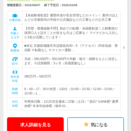
情報更新日：2026/08/07
終了予定日：
2026/10/08
【未経験者歓迎】書類作成や安全管理などがメイン！ 案件のほと
んどが京都府内の学校や公共施設などの工事などの公共工事
仕事内容
【学歴・業務経験不問】初めての転職・未経験歓迎！人柄重視の
採用◎人と話すことが好きな方はご応募を！ マイナビから入社し
対象と
た3名が活躍しています！
なる方
■本社 京都府城陽市市辺南垣内30－5 《アクセス》JR奈良線 青
谷駅 ※転勤なし ※マイカー通勤…
勤務地
月給：280,000円～350,000円※年齢・能力・経験をもとに決定し
ます。※試用期間：3ヶ月（待遇変動なし）
給与
380万円～560万円
初年度
年収
8：00～17：30※休憩：120分（10:00～10:30／12:00～13:00／
勤務
時間
15:00～1…
年間休日数：121日完全週休二日制（土日）* 祝日* GW休暇* 夏季
休日
休暇
休暇* 年末年始休暇（毎年10…
求人詳細を見る
気になる