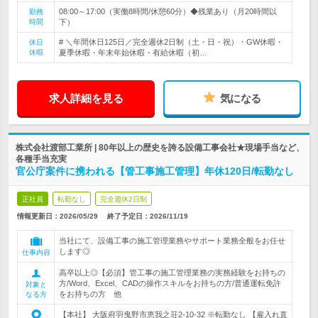
08:00～17:00（実働8時間/休憩60分）◆残業あり（月20時間以
勤務
時間
下）
# ＼年間休日125日／完全週休2日制（土・日・祝）・GW休暇・
休日
休暇
夏季休暇・年末年始休暇・有給休暇（初…
求人詳細を見る
気になる
株式会社渡部工業所 | 80年以上の歴史を誇る設備工事会社★現場手当など、
各種手当充実
官公庁案件に携われる【管工事施工管理】年休120日/転勤なし
正社員
転勤なし
完全週休2日制
情報更新日：2026/05/29
終了予定日：
2026/11/19
当社にて、設備工事の施工管理業務やサポート業務全般をお任せ
します◎
仕事内容
高卒以上◎【必須】管工事の施工管理業務の実務経験をお持ちの
方/Word、Excel、CADの操作スキルをお持ちの方/普通運転免許
対象と
をお持ちの方 他
なる方
【本社】 大阪府羽曳野市恵我之荘2-10-32 ※転勤なし 【雇入れ直