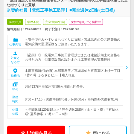
一般財団法人宮城県建築住宅センター | 公共建築物等の工事監理を通じ安全
な街づくりに貢献
※契約社員【電気工事施工監理】■完全週休2日制(土日祝)
契約社員
学歴不問
完全週休2日制
女性のおしごと掲載中
情報更新日：2026/08/07
終了予定日：
2027/01/28
＜安全で住みやすいまちづくりに貢献＞宮城県内の公共建築物の
電気設備の監理業務をご担当いただきます。
仕事内容
《必須》◎一級電気工事施工管理技士または建築設備士の資格を
対象と
お持ちの方 ◎電気設備の設計または工事監理の実務経験
なる方
本部事務所(仙台市) 本部事務所／宮城県仙台市青葉区上杉一丁目
1番20号 ふるさとビル 【雇入れ直…
勤務地
月給33万円※試用期間6ヵ月間も同条件。
給与
勤務
8:30～17:15（実働7時間45分／休憩60分）※時間外労働有無:有
時間
＜年間休日120日以上＞* 完全週休2日制（土・日・祝）* 有給休
休日
休暇
暇* 夏季休暇（8月13日～8月1…
求人詳細を見る
気になる