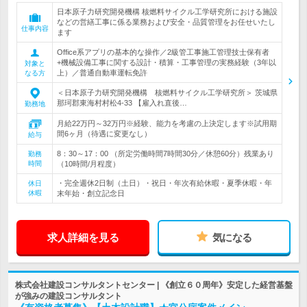
日本原子力研究開発機構 核燃料サイクル工学研究所における施設
などの営繕工事に係る業務および安全・品質管理をお任せいたし
仕事内容
ます
Office系アプリの基本的な操作／2級管工事施工管理技士保有者
+機械設備工事に関する設計・積算・工事管理の実務経験（3年以
対象と
上）／普通自動車運転免許
なる方
＜日本原子力研究開発機構 核燃料サイクル工学研究所＞ 茨城県
那珂郡東海村村松4-33 【雇入れ直後…
勤務地
月給22万円～32万円※経験、能力を考慮の上決定します※試用期
間6ヶ月（待遇に変更なし）
給与
8：30～17：00 （所定労働時間7時間30分／休憩60分）残業あり
勤務
時間
（10時間/月程度）
・完全週休2日制（土日）・祝日・年次有給休暇・夏季休暇・年
休日
休暇
末年始・創立記念日
求人詳細を見る
気になる
株式会社建設コンサルタントセンター | 《創立６０周年》安定した経営基盤
が強みの建設コンサルタント