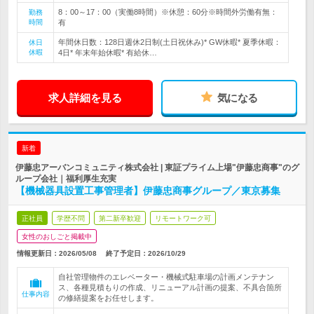
8：00～17：00（実働8時間）※休憩：60分※時間外労働有無：
勤務
時間
有
年間休日数：128日週休2日制(土日祝休み)* GW休暇* 夏季休暇：
休日
休暇
4日* 年末年始休暇* 有給休…
求人詳細を見る
気になる
新着
伊藤忠アーバンコミュニティ株式会社 | 東証プライム上場"伊藤忠商事"のグ
ループ会社｜福利厚生充実
【機械器具設置工事管理者】伊藤忠商事グループ／東京募集
正社員
学歴不問
第二新卒歓迎
リモートワーク可
女性のおしごと掲載中
情報更新日：2026/05/08
終了予定日：
2026/10/29
自社管理物件のエレベーター・機械式駐車場の計画メンテナン
ス、各種見積もりの作成、リニューアル計画の提案、不具合箇所
仕事内容
の修繕提案をお任せします。