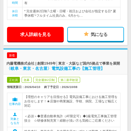
時間
有
* 完全週休2日制└土曜・日曜・祝日および会社が指定する日* 夏
休日
休暇
季休暇└フルタイム社員のみ、6月から…
求人詳細を見る
気になる
新着
内藤電機株式会社 | 創業1949年│東京・大阪など国内5拠点で事業を展開
〈岐阜・東京・名古屋〉電気設備工事の【施工管理】
正社員
急募
完全週休2日制
第二新卒歓迎
情報更新日：2026/04/10
終了予定日：
2026/10/08
【理想のキャリアを目指せる】電気設備工事における施工管理を
お任せします！★店舗や商業施設、学校、病院、工場など幅広く
仕事内容
対応
＜必須＞◆普通自動車免許（AT限定可）◆1級電気工事施工管理
対象と
技士 ☆研修体制充実！経験が浅い方も気軽にご応募ください
なる方