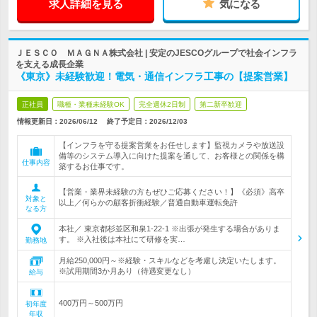
求人詳細を見る
気になる
ＪＥＳＣＯ ＭＡＧＮＡ株式会社 | 安定のJESCOグループで社会インフラ
を支える成長企業
《東京》未経験歓迎！電気・通信インフラ工事の【提案営業】
正社員
職種・業種未経験OK
完全週休2日制
第二新卒歓迎
情報更新日：2026/06/12
終了予定日：
2026/12/03
【インフラを守る提案営業をお任せします】監視カメラや放送設
備等のシステム導入に向けた提案を通して、お客様との関係を構
仕事内容
築するお仕事です。
【営業・業界未経験の方もぜひご応募ください！】《必須》高卒
対象と
以上／何らかの顧客折衝経験／普通自動車運転免許
なる方
本社／ 東京都杉並区和泉1-22-1 ※出張が発生する場合がありま
す。 ※入社後は本社にて研修を実…
勤務地
月給250,000円～※経験・スキルなどを考慮し決定いたします。
※試用期間3か月あり（待遇変更なし）
給与
400万円～500万円
初年度
年収