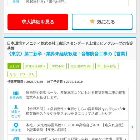
休暇
後10日付与）* 慶弔休暇*…
求人詳細を見る
気になる
日本環境アメニティ株式会社 | 東証スタンダード上場ヒビノグループの安定
基盤
《東京》第二新卒・業界未経験歓迎！音響防音工事の【営業】
正社員
業種未経験OK
学歴不問
完全週休2日制
第二新卒歓迎
リモートワーク可
情報更新日：2026/05/29
終了予定日：
2026/11/19
映画館や音楽ホール、産業施設などにおける建築音響工事の提案
営業をお任せします。
仕事内容
【学歴不問】＜必須要件＞◆何かしらの営業経験をお持ちの方◆
対象と
顧客折衝スキルや提案スキルを身につけて活躍したい方
なる方
本社／ 東京都港区高輪3-5-23 KDX高輪台ビル7F 【雇入れ直後】
上記事業所 【変更の範囲】…
勤務地
月給230,000円～321,000円※経験・年齢・資格など考慮し優遇い