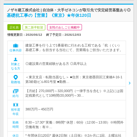
ノザキ建工株式会社 | 自治体・大手ゼネコンが取引先で安定経営基盤あり◎
基礎杭工事の【営業】《東京》★年休120日
正社員
第二新卒歓迎
女性のおしごと掲載中
情報更新日：2026/06/12
終了予定日：
2026/12/03
建築工事を行う上で1番最初に行われる工程である「杭（くい）
基礎工事」を担当する当社にて、営業職をご担当いただきます。
仕事内容
◎建設業の営業経験がある方 ◎高卒以上
対象と
なる方
＜東京支店・転勤当面なし＞ ■住所：東京都墨田区江東橋4-16-1
第3鈴勘ビル801号室 ■勤務…
勤務地
【月給】270,000円～320,000円（一律手当を含む）※上記には固
定残業代として10時間/20,000円～30…
給与
380万円～450万円
初年度
年収
8:30～17:30* 実働：8時間* 休憩：60分（12:00～13:00）※時間外
勤務
時間
労働有無：有※…
* 年間休日120日* 週休2日制（土日祝）※2か月に1回、土曜出社
休日