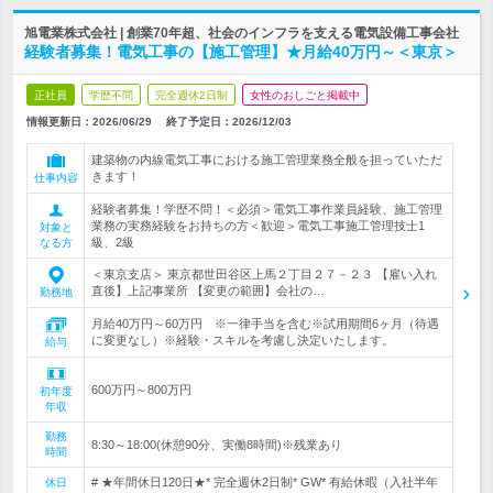
旭電業株式会社 | 創業70年超、社会のインフラを支える電気設備工事会社
経験者募集！電気工事の【施工管理】★月給40万円～＜東京＞
正社員
学歴不問
完全週休2日制
女性のおしごと掲載中
情報更新日：2026/06/29
終了予定日：
2026/12/03
建築物の内線電気工事における施工管理業務全般を担っていただ
きます！
仕事内容
経験者募集！学歴不問！＜必須＞電気工事作業員経験、施工管理
業務の実務経験をお持ちの方＜歓迎＞電気工事施工管理技士1
対象と
級、2級
なる方
＜東京支店＞ 東京都世田谷区上馬２丁目２７－２３ 【雇い入れ
直後】上記事業所 【変更の範囲】会社の…
勤務地
月給40万円～60万円 ※一律手当を含む※試用期間6ヶ月（待遇
に変更なし）※経験・スキルを考慮し決定いたします。
給与
600万円～800万円
初年度
年収
勤務
8:30～18:00(休憩90分、実働8時間)※残業あり
時間
# ★年間休日120日★* 完全週休2日制* GW* 有給休暇（入社半年
休日