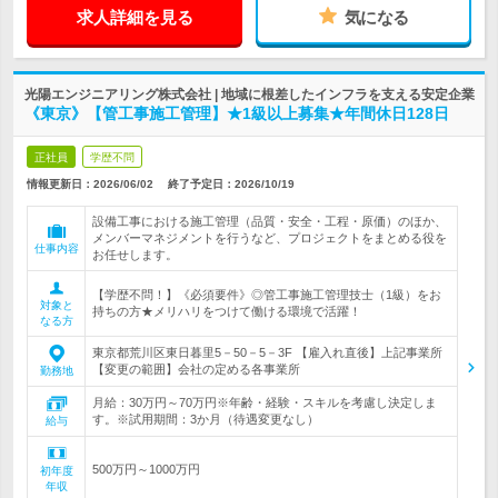
求人詳細を見る
気になる
光陽エンジニアリング株式会社 | 地域に根差したインフラを支える安定企業
《東京》【管工事施工管理】★1級以上募集★年間休日128日
正社員
学歴不問
情報更新日：2026/06/02
終了予定日：
2026/10/19
設備工事における施工管理（品質・安全・工程・原価）のほか、
メンバーマネジメントを行うなど、プロジェクトをまとめる役を
仕事内容
お任せします。
【学歴不問！】《必須要件》◎管工事施工管理技士（1級）をお
対象と
持ちの方★メリハリをつけて働ける環境で活躍！
なる方
東京都荒川区東日暮里5－50－5－3F 【雇入れ直後】上記事業所
【変更の範囲】会社の定める各事業所
勤務地
月給：30万円～70万円※年齢・経験・スキルを考慮し決定しま
す。※試用期間：3か月（待遇変更なし）
給与
500万円～1000万円
初年度
年収