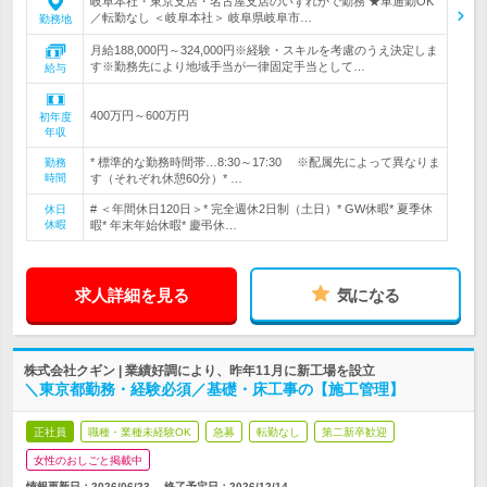
岐阜本社・東京支店・名古屋支店のいずれかで勤務 ★車通勤OK
／転勤なし ＜岐阜本社＞ 岐阜県岐阜市…
勤務地
月給188,000円～324,000円※経験・スキルを考慮のうえ決定しま
す※勤務先により地域手当が一律固定手当として…
給与
400万円～600万円
初年度
年収
* 標準的な勤務時間帯…8:30～17:30 ※配属先によって異なりま
勤務
時間
す（それぞれ休憩60分）* …
# ＜年間休日120日＞* 完全週休2日制（土日）* GW休暇* 夏季休
休日
休暇
暇* 年末年始休暇* 慶弔休…
求人詳細を見る
気になる
株式会社クギン | 業績好調により、昨年11月に新工場を設立
＼東京都勤務・経験必須／基礎・床工事の【施工管理】
正社員
職種・業種未経験OK
急募
転勤なし
第二新卒歓迎
女性のおしごと掲載中
情報更新日：2026/06/23
終了予定日：
2026/12/14