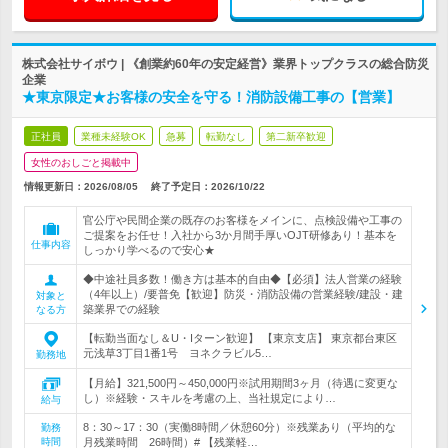
株式会社サイボウ | 《創業約60年の安定経営》業界トップクラスの総合防災
企業
★東京限定★お客様の安全を守る！消防設備工事の【営業】
正社員
業種未経験OK
急募
転勤なし
第二新卒歓迎
女性のおしごと掲載中
情報更新日：2026/08/05
終了予定日：
2026/10/22
官公庁や民間企業の既存のお客様をメインに、点検設備や工事の
ご提案をお任せ！入社から3か月間手厚いOJT研修あり！基本を
仕事内容
しっかり学べるので安心★
◆中途社員多数！働き方は基本的自由◆【必須】法人営業の経験
（4年以上）/要普免【歓迎】防災・消防設備の営業経験/建設・建
対象と
築業界での経験
なる方
【転勤当面なし＆U・Iターン歓迎】 【東京支店】 東京都台東区
元浅草3丁目1番1号 ヨネクラビル5…
勤務地
【月給】321,500円～450,000円※試用期間3ヶ月（待遇に変更な
し）※経験・スキルを考慮の上、当社規定により…
給与
8：30～17：30（実働8時間／休憩60分）※残業あり（平均的な
勤務
時間
月残業時間 26時間）# 【残業軽…