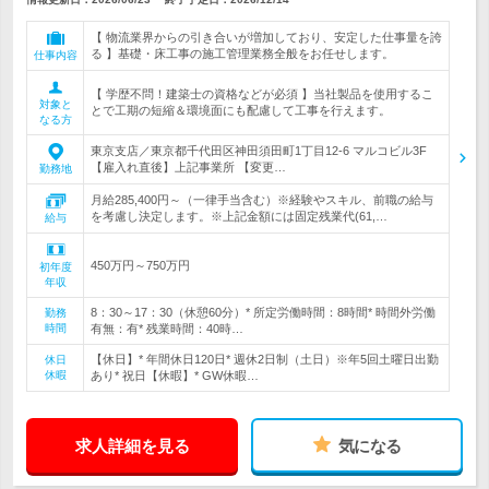
【 物流業界からの引き合いが増加しており、安定した仕事量を誇
る 】基礎・床工事の施工管理業務全般をお任せします。
仕事内容
【 学歴不問！建築士の資格などが必須 】当社製品を使用するこ
対象と
とで工期の短縮＆環境面にも配慮して工事を行えます。
なる方
東京支店／東京都千代田区神田須田町1丁目12-6 マルコビル3F
【雇入れ直後】上記事業所 【変更…
勤務地
月給285,400円～（一律手当含む）※経験やスキル、前職の給与
を考慮し決定します。※上記金額には固定残業代(61,…
給与
450万円～750万円
初年度
年収
8：30～17：30（休憩60分）* 所定労働時間：8時間* 時間外労働
勤務
時間
有無：有* 残業時間：40時…
【休日】* 年間休日120日* 週休2日制（土日）※年5回土曜日出勤
休日
休暇
あり* 祝日【休暇】* GW休暇…
求人詳細を見る
気になる