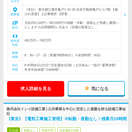
なる方
《本社》 東京都江東区亀戸1-42-20 住友不動産亀戸ビル7階 【雇
入れ直後】上記事務所 【変更…
勤務地
月給250,100円～393,600円※経験・年齢・資格など考慮し優遇い
たします※試用期間3ヶ月あり（待遇の変更なし…
給与
482万円～760万円
初年度
年収
勤務
8：30～17：15（実働7時間45分）※休憩時間：60分
時間
# 年間休日122日* 完全週休2日制（土日休み）* 祝日* 夏季休暇*
休日
休暇
年末年始休暇* GW休暇*…
求人詳細を見る
気になる
株式会社イシイ設備工業 | 公共事業を中心に安定した基盤を誇る設備工事会
社
《東京》【電気工事施工管理】※転勤・夜勤なし！残業月20時間
正社員
転勤なし
学歴不問
完全週休2日制