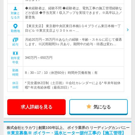
◆未経験者は、経験不問 ◆経験者は、電気工事の施工管理経験な
どが必須 ◆手当充実！収入アップを実現できます。※高卒以上／
対象と
要普免
なる方
【東京支店】 東京都中央区東日本橋1-1-4 プライム東日本橋一丁
目ビル ※東京支店より３０ｋｍ～…
勤務地
月給20万円～35万円※あなたの経験・年齢・スキルに応じて優遇
します。※試用期間3ヶ月あり。期間中の給与・待遇は変わ…
給与
340万円～650万円
初年度
年収
勤務
8：30～17：10（休憩60分）時間外労働有無：有
時間
* 完全週休2日制（土日祝）※会社カレンダーによる* 年末年始休
休日
休暇
暇* 年次有給休暇（最長20日）* …
求人詳細を見る
気になる
株式会社ヒラカワ | 創業100年以上、 ボイラ業界の リーディングカンパニー
※東京募集※ ボイラー・温水ヒーター据付工事の【施工管理】