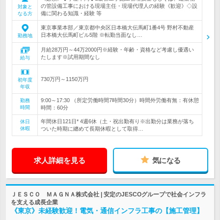
の管設備工事における現場主任・現場代理人の経験《歓迎》◇設
対象と
備に関わる知識・経験 等
なる方
東京事業本部／東京都中央区日本橋大伝馬町1番4号 野村不動産
日本橋大伝馬町ビル5階 ※転勤当面なし…
勤務地
月給28万円～44万2000円※経験・年齢・資格など考慮し優遇い
たします※試用期間なし
給与
730万円～1150万円
初年度
年収
9:00～17:30 （所定労働時間7時間30分）時間外労働有無：有休憩
勤務
時間
時間：60分
年間休日121日* 4週6休（土・祝出勤有り※出勤分は業務が落ち
休日
休暇
ついた時期に纏めて長期休暇として取得…
求人詳細を見る
気になる
ＪＥＳＣＯ ＭＡＧＮＡ株式会社 | 安定のJESCOグループで社会インフラ
を支える成長企業
《東京》未経験歓迎！電気・通信インフラ工事の【施工管理】