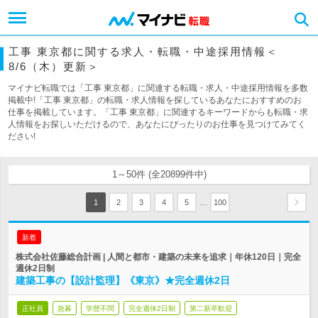
工事 東京都に関する求人・転職・中途採用情報＜
8/6（木）更新＞
マイナビ転職では「工事 東京都」に関連する転職・求人・中途採用情報を多数
掲載中!「工事 東京都」の転職・求人情報を探しているあなたにおすすめのお
仕事を掲載しています。「工事 東京都」に関連するキーワードからも転職・求
人情報をお探しいただけるので、あなたにぴったりのお仕事を見つけてみてく
ださい!
1～50件 (全20899件中)
…
1
2
3
4
5
100
新着
株式会社佐藤総合計画 | 人間と都市・建築の未来を追求｜年休120日｜完全
週休2日制
建築工事の【設計監理】《東京》★完全週休2日
正社員
急募
学歴不問
完全週休2日制
第二新卒歓迎