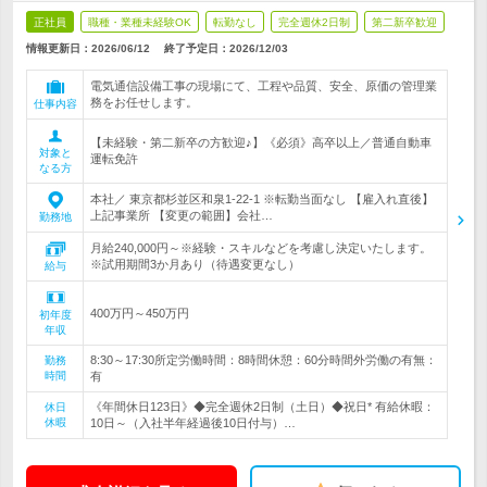
正社員
職種・業種未経験OK
転勤なし
完全週休2日制
第二新卒歓迎
情報更新日：2026/06/12
終了予定日：
2026/12/03
電気通信設備工事の現場にて、工程や品質、安全、原価の管理業
務をお任せします。
仕事内容
【未経験・第二新卒の方歓迎♪】《必須》高卒以上／普通自動車
対象と
運転免許
なる方
本社／ 東京都杉並区和泉1-22-1 ※転勤当面なし 【雇入れ直後】
上記事業所 【変更の範囲】会社…
勤務地
月給240,000円～※経験・スキルなどを考慮し決定いたします。
※試用期間3か月あり（待遇変更なし）
給与
400万円～450万円
初年度
年収
8:30～17:30所定労働時間：8時間休憩：60分時間外労働の有無：
勤務
時間
有
《年間休日123日》◆完全週休2日制（土日）◆祝日* 有給休暇：
休日
休暇
10日～（入社半年経過後10日付与）…