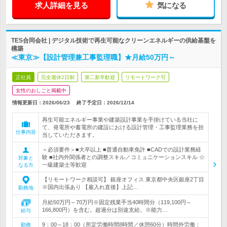
求人詳細を見る
気になる
TES合同会社 | デジタル技術で再生可能なクリーンエネルギーの供給基盤を
構築
≪東京≫【設計管理兼工事監理職】★月給50万円～
正社員
完全週休2日制
第二新卒歓迎
リモートワーク可
女性のおしごと掲載中
情報更新日：2026/06/23
終了予定日：
2026/12/14
再生可能エネルギー事業や建築設計事業を手掛けている当社に
て、発電所や蓄電所の建設における設計管理・工事監理業務を担
仕事内容
当していただきます。
＜必須要件＞■大卒以上 ■普通自動車免許 ■CADでの設計業務経
験 ■社内外関係者との調整スキル／コミュニケーションスキル ☆
対象と
一級建築士等歓迎
なる方
【リモートワーク相談可】 銀座オフィス 東京都中央区銀座2丁目
※国内出張あり 【雇入れ直後】上記…
勤務地
月給50万円～70万円※固定残業手当40時間分（119,100円～
166,800円）を含む。超過分は別途支給。※能力…
給与
9：00～18：00（所定労働時間8時間／休憩60分）時間外労働：
勤務