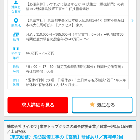
【必須条件】いずれかに該当する方 ⇒ 技術士（機械部門）の資
対象と
格 or 機械器具設置工事の主任技術者経験
なる方
【東京本社】 東京都中央区日本橋大伝馬町1番4号 野村不動産日
本橋大伝馬町ビル 【アクセス】 東京…
勤務地
月給：310,000円～365,000円（年間賞与：6ヶ月）■平均残業30
時間程度の場合の想定年収643万円～757…
給与
643万円～757万円
初年度
年収
* 9：00 ～ 17：30（所定労働時間7時間30分）時間外労働有無：
勤務
時間
有休憩時間：60分
* 週休2日制（水曜・日曜休み）└土日休みも応相談* 祝日* 年末年
休日
休暇
始休暇* 有給休暇（入社3ヶ月後…
求人詳細を見る
気になる
株式会社サイボウ | 業界トップクラスの総合防災企業／残業平均1日1h程度
／土日祝休
〈東京勤務〉消防設備工事の【営業】研修あり／賞与年2回