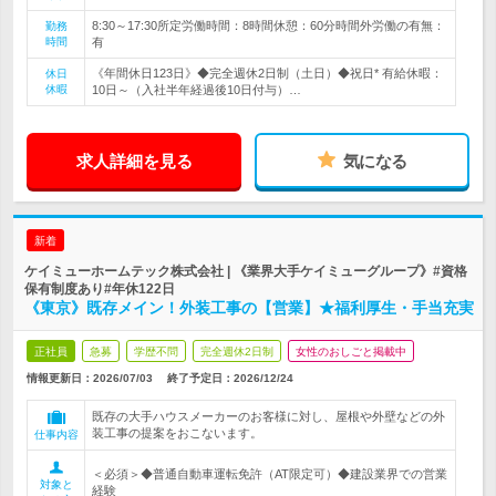
8:30～17:30所定労働時間：8時間休憩：60分時間外労働の有無：
勤務
時間
有
《年間休日123日》◆完全週休2日制（土日）◆祝日* 有給休暇：
休日
休暇
10日～（入社半年経過後10日付与）…
求人詳細を見る
気になる
新着
ケイミューホームテック株式会社 | 《業界大手ケイミューグループ》#資格
保有制度あり#年休122日
《東京》既存メイン！外装工事の【営業】★福利厚生・手当充実
正社員
急募
学歴不問
完全週休2日制
女性のおしごと掲載中
情報更新日：2026/07/03
終了予定日：
2026/12/24
既存の大手ハウスメーカーのお客様に対し、屋根や外壁などの外
装工事の提案をおこないます。
仕事内容
＜必須＞◆普通自動車運転免許（AT限定可）◆建設業界での営業
対象と
経験