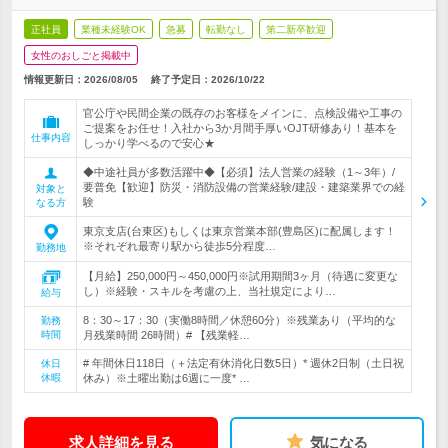
正社員
業種未経験OK
急募
転勤なし
第二新卒歓迎
女性のおしごと掲載中
情報更新日：2026/08/05
終了予定日：
2026/10/22
官公庁や民間企業の既存のお客様をメインに、点検設備や工事の
ご提案をお任せ！入社から3か月間手厚いOJT研修あり！基本を
仕事内容
しっかり学べるので安心★
◆中途社員が多数活躍中◆【必須】法人営業の経験（1～3年）/
要普免【歓迎】防災・消防設備の営業経験/建設・建築業界での経
対象と
験
なる方
東京支店(台東区)もしくは東京営業本部(豊島区)に配属します！
※それぞれ最寄り駅から徒歩5分程度…
勤務地
【月給】250,000円～450,000円※試用期間3ヶ月（待遇に変更な
し）※経験・スキルを考慮の上、当社規定により…
給与
8：30～17：30（実働8時間／休憩60分）※残業あり（平均的な
勤務
時間
月残業時間 26時間）# 【残業軽…
# 年間休日118日（＋法定有休消化日数5日）* 週休2日制（土日祝
休日
休暇
休み）※土曜出勤は6週に一度* …
求人詳細を見る
気になる