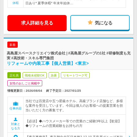
休暇
日あり* 夏季休暇* 年末年始休…
求人詳細を見る
気になる
新着
高島屋スペースクリエイツ株式会社 | #高島屋グループの1社 #研修制度も充
実 #高技術・スキル専門集団
リフォームや内装工事【個人営業】<東京>
正社員
職種未経験OK
急募
リモートワーク可
女性のおしごと掲載中
情報更新日：2026/08/04
終了予定日：
2027/01/25
当社では百貨店や五つ星級ホテル、高級ブランド店舗など、多様
な案件を受注しています。今回は個人のお客様への提案営業を担
仕事内容
当いただく方の募集です。
【必須】◆ハウスメーカー等での営業のご経験3年以上【歓迎】
対象と
◆リフォームの営業経験をお持ちの方
なる方