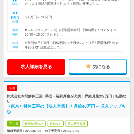
たします※試用期間3ヶ月あり（待遇の変更なし…
給与
500万円～700万円
初年度
年収
# フレックスタイム制（標準労働時間 1日8時間）* コアタイム
勤務
時間
10:30～15:30* フレキシ…
# 年間休日125日* 週休2日制（土日休み）* 祝日* 夏季休暇* 年末
休日
休暇
年始休暇* 設立記念日 *…
求人詳細を見る
気になる
新着
株式会社本間解体工業 | 手当・福利厚生が充実｜昇給月最大7万円｜転勤な
し
〈東京〉解体工事の【法人営業】＊月給40万円～ 収入アップも
◎
正社員
業種未経験OK
転勤なし
第二新卒歓迎
情報更新日：2026/07/08
終了予定日：
2026/11/30