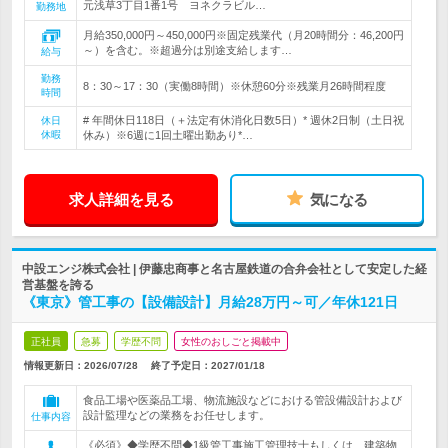
元浅草3丁目1番1号 ヨネクラビル…
勤務地
月給350,000円～450,000円※固定残業代（月20時間分：46,200円
～）を含む。※超過分は別途支給します…
給与
勤務
8：30～17：30（実働8時間）※休憩60分※残業月26時間程度
時間
# 年間休日118日（＋法定有休消化日数5日）* 週休2日制（土日祝
休日
休暇
休み）※6週に1回土曜出勤あり*…
求人詳細を見る
気になる
中設エンジ株式会社 | 伊藤忠商事と名古屋鉄道の合弁会社として安定した経
営基盤を誇る
《東京》管工事の【設備設計】月給28万円～可／年休121日
正社員
急募
学歴不問
女性のおしごと掲載中
情報更新日：2026/07/28
終了予定日：
2027/01/18
食品工場や医薬品工場、物流施設などにおける管設備設計および
設計監理などの業務をお任せします。
仕事内容
《必須》◆学歴不問◆1級管工事施工管理技士もしくは、建築物