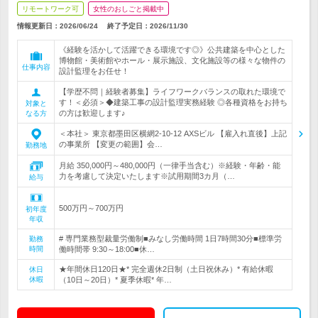
リモートワーク可
女性のおしごと掲載中
情報更新日：2026/06/24
終了予定日：
2026/11/30
《経験を活かして活躍できる環境です◎》公共建築を中心とした
博物館・美術館やホール・展示施設、文化施設等の様々な物件の
仕事内容
設計監理をお任せ！
【学歴不問｜経験者募集】ライフワークバランスの取れた環境で
す！＜必須＞◆建築工事の設計監理実務経験 ◎各種資格をお持ち
対象と
の方は歓迎します♪
なる方
＜本社＞ 東京都墨田区横網2-10-12 AXSビル 【雇入れ直後】上記
の事業所 【変更の範囲】会…
勤務地
月給 350,000円～480,000円（一律手当含む）※経験・年齢・能
力を考慮して決定いたします※試用期間3カ月（…
給与
500万円～700万円
初年度
年収
# 専門業務型裁量労働制■みなし労働時間 1日7時間30分■標準労
勤務
時間
働時間帯 9:30～18:00■休…
★年間休日120日★* 完全週休2日制（土日祝休み）* 有給休暇
休日
休暇
（10日～20日）* 夏季休暇* 年…