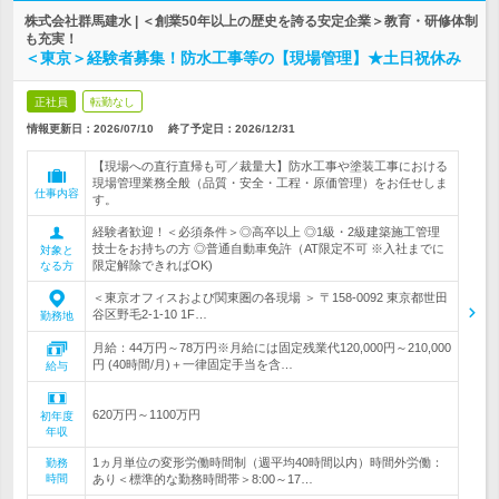
株式会社群馬建水 | ＜創業50年以上の歴史を誇る安定企業＞教育・研修体制
も充実！
＜東京＞経験者募集！防水工事等の【現場管理】★土日祝休み
正社員
転勤なし
情報更新日：2026/07/10
終了予定日：
2026/12/31
【現場への直行直帰も可／裁量大】防水工事や塗装工事における
現場管理業務全般（品質・安全・工程・原価管理）をお任せしま
仕事内容
す。
経験者歓迎！＜必須条件＞◎高卒以上 ◎1級・2級建築施工管理
技士をお持ちの方 ◎普通自動車免許（AT限定不可 ※入社までに
対象と
限定解除できればOK)
なる方
＜東京オフィスおよび関東圏の各現場 ＞ 〒158-0092 東京都世田
谷区野毛2-1-10 1F…
勤務地
月給：44万円～78万円※月給には固定残業代120,000円～210,000
円 (40時間/月)＋一律固定手当を含…
給与
620万円～1100万円
初年度
年収
1ヵ月単位の変形労働時間制（週平均40時間以内）時間外労働：
勤務
時間
あり＜標準的な勤務時間帯＞8:00～17…