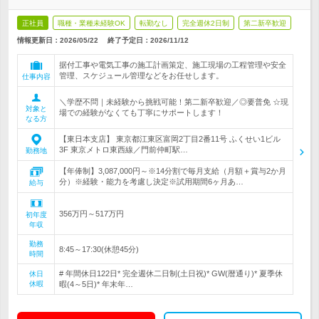
正社員
職種・業種未経験OK
転勤なし
完全週休2日制
第二新卒歓迎
情報更新日：2026/05/22
終了予定日：
2026/11/12
据付工事や電気工事の施工計画策定、施工現場の工程管理や安全
管理、スケジュール管理などをお任せします。
仕事内容
＼学歴不問｜未経験から挑戦可能！第二新卒歓迎／◎要普免 ☆現
対象と
場での経験がなくても丁寧にサポートします！
なる方
【東日本支店】 東京都江東区富岡2丁目2番11号 ふくせい1ビル
3F 東京メトロ東西線／門前仲町駅…
勤務地
【年俸制】3,087,000円～※14分割で毎月支給（月額＋賞与2か月
分）※経験・能力を考慮し決定※試用期間6ヶ月あ…
給与
356万円～517万円
初年度
年収
勤務
8:45～17:30(休憩45分)
時間
# 年間休日122日* 完全週休二日制(土日祝)* GW(暦通り)* 夏季休
休日
休暇
暇(4～5日)* 年末年…