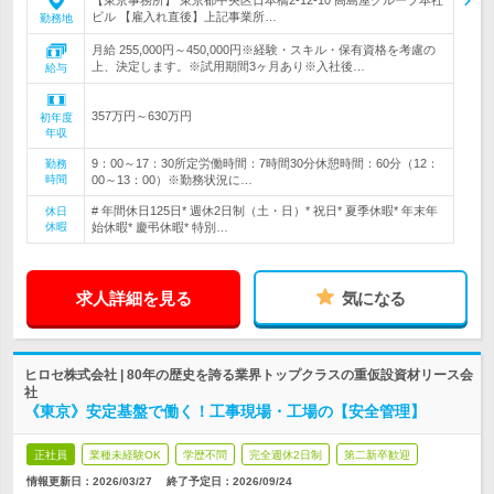
【東京事務所】 東京都中央区日本橋2-12-10 高島屋グループ本社
ビル 【雇入れ直後】上記事業所…
勤務地
月給 255,000円～450,000円※経験・スキル・保有資格を考慮の
上、決定します。※試用期間3ヶ月あり※入社後…
給与
357万円～630万円
初年度
年収
9：00～17：30所定労働時間：7時間30分休憩時間：60分（12：
勤務
時間
00～13：00）※勤務状況に…
# 年間休日125日* 週休2日制（土・日）* 祝日* 夏季休暇* 年末年
休日
休暇
始休暇* 慶弔休暇* 特別…
求人詳細を見る
気になる
ヒロセ株式会社 | 80年の歴史を誇る業界トップクラスの重仮設資材リース会
社
《東京》安定基盤で働く！工事現場・工場の【安全管理】
正社員
業種未経験OK
学歴不問
完全週休2日制
第二新卒歓迎
情報更新日：2026/03/27
終了予定日：
2026/09/24