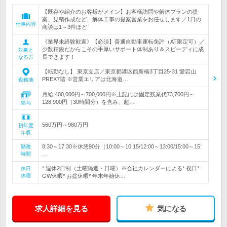
【既存や紹介のお客様がメイン】お客様訪問や解体プランの提
案、見積作成など、解体工事の提案営業をお任せします／1日の
仕事内容
商談は1～3件ほど
《業界未経験歓迎》【必須】普通自動車運転免許（AT限定可）／
少数精鋭だからこその手厚いサポート体制あり＆スピーディに成
対象と
長できます！
なる方
【転勤なし】 東京支店／東京都港区西新橋3丁目25-31 愛宕山
PREX7階 ※営業エリアは北海道…
勤務地
月給 400,000円～700,000円※上記には固定残業代73,700円～
128,900円（30時間分）を含み、超…
給与
560万円～980万円
初年度
年収
8:30～17:30※休憩90分（10:00～10:15/12:00～13:00/15:00～15:
勤務
時間
…
* 週休2日制（土曜隔週・日曜）※会社カレンダーによる* 祝日*
休日
休暇
GW休暇* お盆休暇* 年末年始休…
求人詳細を見る
気になる