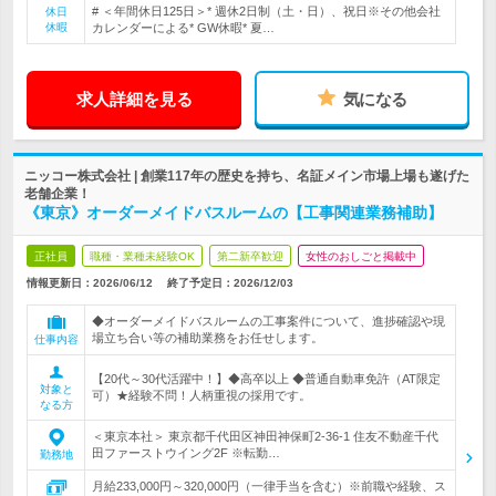
# ＜年間休日125日＞* 週休2日制（土・日）、祝日※その他会社
休日
休暇
カレンダーによる* GW休暇* 夏…
求人詳細を見る
気になる
ニッコー株式会社 | 創業117年の歴史を持ち、名証メイン市場上場も遂げた
老舗企業！
《東京》オーダーメイドバスルームの【工事関連業務補助】
正社員
職種・業種未経験OK
第二新卒歓迎
女性のおしごと掲載中
情報更新日：2026/06/12
終了予定日：
2026/12/03
◆オーダーメイドバスルームの工事案件について、進捗確認や現
場立ち合い等の補助業務をお任せします。
仕事内容
【20代～30代活躍中！】◆高卒以上 ◆普通自動車免許（AT限定
対象と
可）★経験不問！人柄重視の採用です。
なる方
＜東京本社＞ 東京都千代田区神田神保町2-36-1 住友不動産千代
田ファーストウイング2F ※転勤…
勤務地
月給233,000円～320,000円（一律手当を含む）※前職や経験、ス