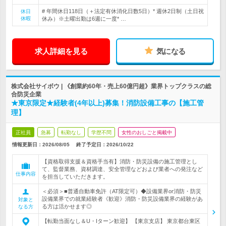
# 年間休日118日（＋法定有休消化日数5日）* 週休2日制（土日祝
休日
休暇
休み）※土曜出勤は6週に一度* …
求人詳細を見る
気になる
株式会社サイボウ | 《創業約60年・売上60億円超》業界トップクラスの総
合防災企業
★東京限定★経験者(4年以上)募集！消防設備工事の【施工管
理】
正社員
急募
転勤なし
学歴不問
女性のおしごと掲載中
情報更新日：2026/08/05
終了予定日：
2026/10/22
【資格取得支援＆資格手当有】消防・防災設備の施工管理とし
て、監督業務、資材調達、安全管理などおよび業者への発注など
仕事内容
を担当していただきます。
＜必須＞■普通自動車免許（AT限定可）◆設備業界or消防・防災
設備業界での就業経験者《歓迎》消防・防災設備業界の経験があ
対象と
る方は活かせます◎
なる方
【転勤当面なし＆U・Iターン歓迎】 【東京支店】 東京都台東区