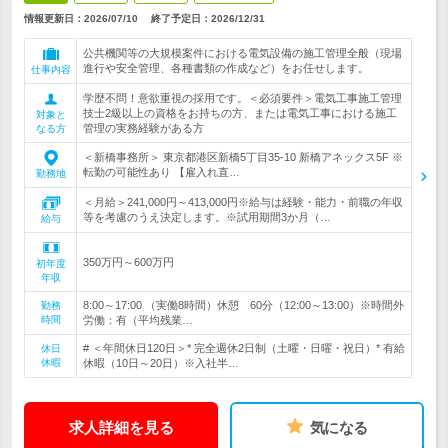
情報更新日：2026/07/10
終了予定日：
2026/12/31
公共機関等の大規模案件における電気設備の施工管理全般（現場
進行や安全管理、各種書類の作成など）をお任せします。
仕事内容
学歴不問！意欲重視の採用です。＜必須要件＞電気工事施工管理
技士2級以上の資格をお持ちの方、または電気工事における施工
対象と
管理の実務経験がある方
なる方
＜新橋事務所＞ 東京都港区新橋5丁目35-10 新橋アネックス5F ※
転勤の可能性あり 【雇入れ直…
勤務地
＜月給＞241,000円～413,000円※給与は経験・能力・前職の年収
等を考慮のうえ決定します。※試用期間3か月（…
給与
350万円～600万円
初年度
年収
8:00～17:00 （実働8時間）休憩 60分（12:00～13:00）※時間外
勤務
時間
労働：有（平均残業…
# ＜年間休日120日＞* 完全週休2日制（土曜・日曜・祝日）* 有給
休日
休暇
休暇（10日～20日）※入社半…
求人詳細を見る
気になる