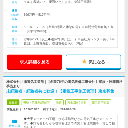
キルを考慮の上、優遇いたします。※試用期間3…
給与
396万円～519万円
初年度
年収
8：20～17：20（実働8時間／休憩60分）※時間外労働有無：有
勤務
時間
（月平均30時間）
◎年休121日以上◆週休2日制（土日）※会社カレンダーあり└年
休日
休暇
数回、土曜稼働日、祝日稼働日あり（有給…
求人詳細を見る
気になる
株式会社川瀬電気工業所 | 【創業76年の電気設備工事会社】家族・技能資格
手当あり
未経験者・経験者共に歓迎！【電気工事施工管理】東京募集
正社員
職種・業種未経験OK
急募
完全週休2日制
第二新卒歓迎
情報更新日：2026/02/20
終了予定日：
2026/08/20
◆大手メーカーの工場・水処理施設などの電気工事がメインで
す。◆打ち合わせから現場管理までの施工管理業務を一貫して担
仕事内容
当します。