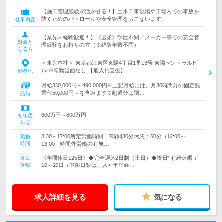
【施工管理経験が活かせる！】土木工事現場や工場内での事故を
防ぐためのパトロールや安全管理をおこないます。
仕事内容
【業界未経験歓迎！】《必須》学歴不問／メーカー等での安全管
対象と
理経験をお持ちの方（※経験年数不問）
なる方
＜東京本社＞ 東京都江東区東陽4丁目1番13号 東陽セントラルビ
ル ※転勤当面なし 【雇入れ直後】…
勤務地
月給330,000円～490,000円※上記月給には、月30時間分の固定残
業代50,000円～を含みます※超過分は別…
給与
600万円～800万円
初年度
年収
8:30～17:00所定労働時間：7時間30分休憩：60分（12:00～
勤務
時間
13:00）時間外労働の有無…
《年間休日125日》◆完全週休2日制（土日）◆祝日* 有給休暇：
休日
休暇
10～20日（下限日数は、入社半年経…
求人詳細を見る
気になる