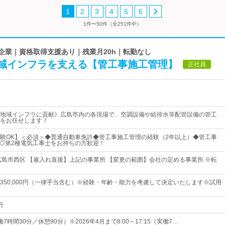
1
2
3
4
5
6
1件〜50件（全251件中）
舗企業｜資格取得支援あり｜残業月20h｜転勤なし
域インフラを支える【管工事施工管理】
正社員
地域インフラに貢献》広島市内の各現場で、空調設備や給排水等配管設備の管工
をお任せします！
験OK】＜必須＞◆普通自動車免許◆管工事施工管理の経験（2年以上）◆管工事
 ◎第2種電気工事士をお持ちの方歓迎！
広島市西区 【雇入れ直後】上記の事業所 【変更の範囲】会社の定める事業所 ※転
0円～350,000円（一律手当含む）※経験・年齢・能力を考慮して決定いたします※試用
円
（実働7時間30分／休憩90分）※2026年4月まで8:00～17:15（実働7…