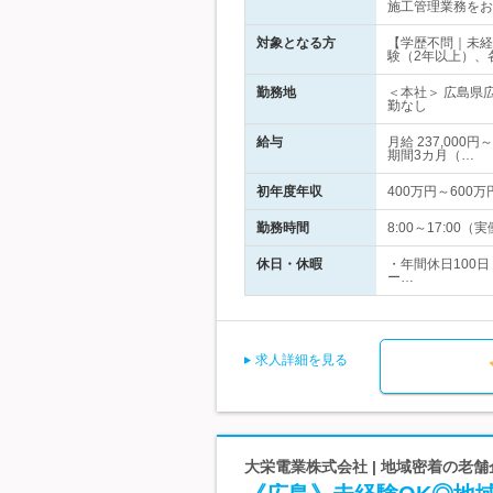
施工管理業務をお
対象となる方
【学歴不問｜未経
験（2年以上）、
勤務地
＜本社＞ 広島県
勤なし
給与
月給 237,00
期間3カ月（…
初年度年収
400万円～600万
勤務時間
8:00～17:00
休日・休暇
・年間休日100日
ー…
求人詳細を見る
大栄電業株式会社 | 地域密着の老