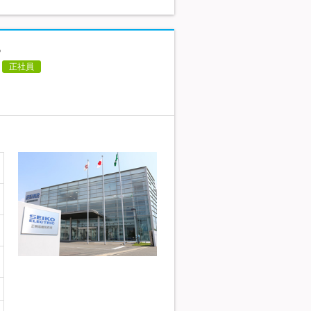
る
正社員