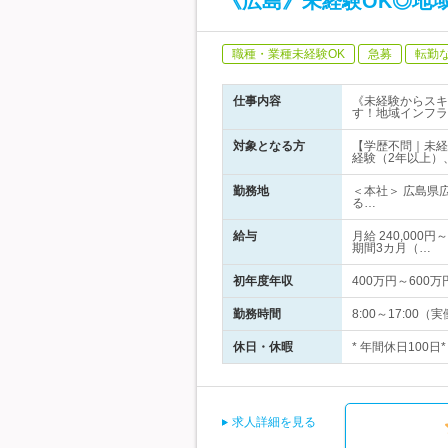
《広島》未経験OK◎地
職種・業種未経験OK
急募
転勤
仕事内容
《未経験からスキ
す！地域インフラ
対象となる方
【学歴不問｜未経
経験（2年以上）
勤務地
＜本社＞ 広島県
る…
給与
月給 240,00
期間3カ月（…
初年度年収
400万円～600万
勤務時間
8:00～17:00
休日・休暇
* 年間休日100
求人詳細を見る