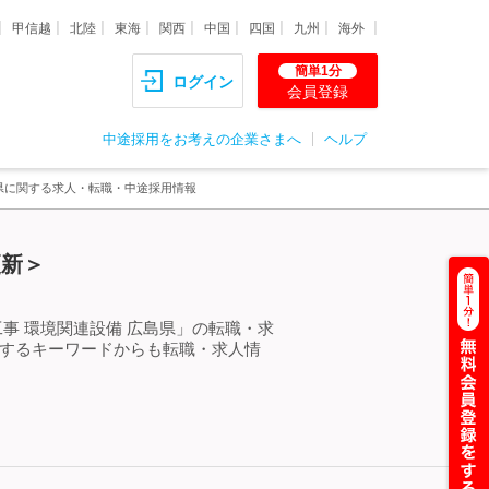
甲信越
北陸
東海
関西
中国
四国
九州
海外
簡単1分
ログイン
会員登録
中途採用をお考えの企業さまへ
ヘルプ
島県に関する求人・転職・中途採用情報
更新＞
事 環境関連設備 広島県」の転職・求
連するキーワードからも転職・求人情