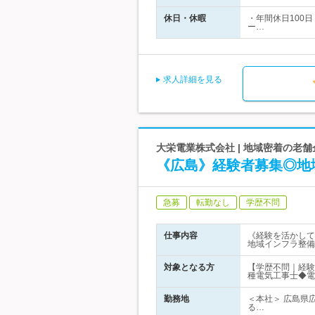
休日・休暇
・年間休日100日
ー…
求人詳細を見る
大栄電業株式会社 | 地域密着の老
《広島》経験者募集◎地
急募
転勤なし
学歴不問
仕事内容
《経験を活かして
地域インフラ整備
対象となる方
【学歴不問｜経験
種電気工事士◆電
勤務地
＜本社＞ 広島県
る…