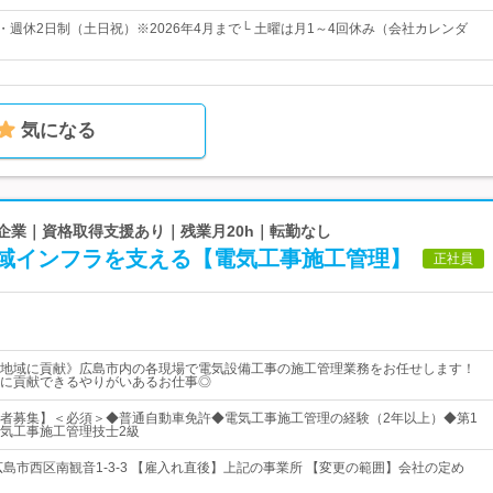
・週休2日制（土日祝）※2026年4月まで└ 土曜は月1～4回休み（会社カレンダ
気になる
舗企業｜資格取得支援あり｜残業月20h｜転勤なし
域インフラを支える【電気工事施工管理】
正社員
地域に貢献》広島市内の各現場で電気設備工事の施工管理業務をお任せします！
に貢献できるやりがいあるお仕事◎
者募集】＜必須＞◆普通自動車免許◆電気工事施工管理の経験（2年以上）◆第1
気工事施工管理技士2級
広島市西区南観音1-3-3 【雇入れ直後】上記の事業所 【変更の範囲】会社の定め