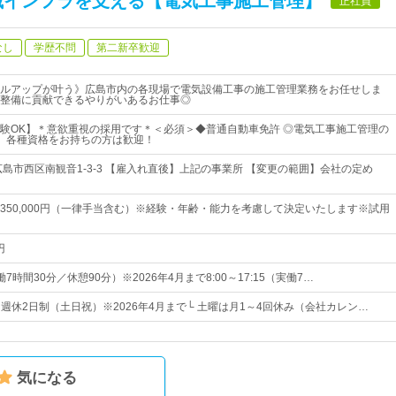
域インフラを支える【電気工事施工管理】
正社員
なし
学歴不問
第二新卒歓迎
ルアップが叶う》広島市内の各現場で電気設備工事の施工管理業務をお任せしま
整備に貢献できるやりがいあるお仕事◎
験OK】＊意欲重視の採用です＊＜必須＞◆普通自動車免許 ◎電気工事施工管理の
、各種資格をお持ちの方は歓迎！
広島市西区南観音1-3-3 【雇入れ直後】上記の事業所 【変更の範囲】会社の定め
0円～350,000円（一律手当含む）※経験・年齢・能力を考慮して決定いたします※試用
円
（実働7時間30分／休憩90分）※2026年4月まで8:00～17:15（実働7…
日* 週休2日制（土日祝）※2026年4月まで└ 土曜は月1～4回休み（会社カレン…
気になる