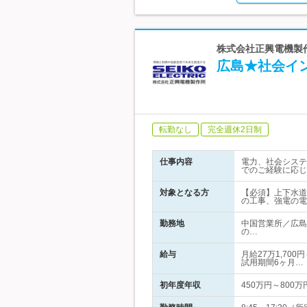
株式会社正興電機製作
広島★社会イ
転勤なし
完全週休2日制
仕事内容
電力、社会システ
でのご経験に応じ
対象となる方
【必須】上下水道
の工事、強電の電
勤務地
中国営業所／広島
の…
給与
月給27万1,70
試用期間6ヶ月…
初年度年収
450万円～800万