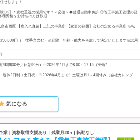
任せします！
験OK】＊意欲重視の採用です＊＜必須＞◆普通自動車免許 ◎管工事施工管理の経
各種資格をお持ちの方は歓迎！
広島市西区 【雇入れ直後】上記の事業所 【変更の範囲】会社の定める事業所 ※転
0円～350,000円（一律手当含む）※経験・年齢・能力を考慮して決定いたします※試用
円
（実働7時間30分／休憩90分）※2026年4月まで8:00～17:15（実働7…
・週休2日制（土日祝）※2026年4月まで└ 土曜は月1～4回休み（会社カレンダ
気になる
舗企業｜資格取得支援あり｜残業月20h｜転勤なし