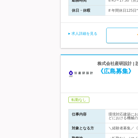
勤務時間
8:45～17:30
休日・休暇
# 年間休日125
求人詳細を見る
株式会社産研設計 |
《広島募集》
転勤なし
仕事内容
環境対応建築にお
どにおける機械の
対象となる方
＼経験者募集／《