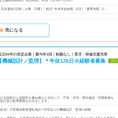
（所定労働時間8時間）休憩時間：45分（12:00～12:45）
日* 完全週休2日制（土曜・日曜）* 祝日* 年末年始休暇（5日）* 夏季休暇（2…
気になる
 設立60年の安定企業｜賞与年3回｜転勤なし｜育児・研修支援充実
【機械設計／監理】＊年休126日※経験者募集
正社
ける技術力と信頼性を兼ね備えた当社にて、庁舎・住宅・厚生施設・空調改修な
設計及び監理業務をお任せします。
必須》◎普通自動車運転免許 ◎6年以上の機械設計、監理の経験