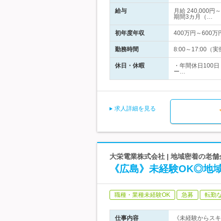
給与
月給 240,00
期間3カ月（…
初年度年収
400万円～600万
勤務時間
8:00～17:00
休日・休暇
・年間休日100日
ー…
求人詳細を見る
大栄電業株式会社 | 地域密着の老
《広島》未経験OK◎地
職種・業種未経験OK
急募
転勤
仕事内容
《未経験からスキ