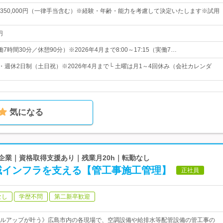
0円～350,000円（一律手当含む）※経験・年齢・能力を考慮して決定いたします※試用
円
（実働7時間30分／休憩90分）※2026年4月まで8:00～17:15（実働7…
・週休2日制（土日祝）※2026年4月まで└ 土曜は月1～4回休み（会社カレンダ
気になる
舗企業｜資格取得支援あり｜残業月20h｜転勤なし
域インフラを支える【管工事施工管理】
正社員
なし
学歴不問
第二新卒歓迎
ルアップが叶う》広島市内の各現場で、空調設備や給排水等配管設備の管工事の