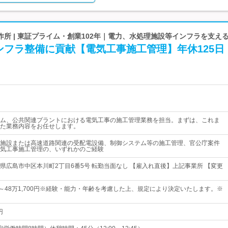
所 | 東証プライム・創業102年｜電力、水処理施設等インフラを支え
ンフラ整備に貢献【電気工事施工管理】年休125日
ム、公共関連プラントにおける電気工事の施工管理業務を担当。まずは、これま
た業務内容をお任せします。
施設または高速道路関連の受配電設備、制御システム等の施工管理、官公庁案件
気工事施工管理の、いずれかのご経験
県広島市中区本川町2丁目6番5号 転勤当面なし 【雇入れ直後】上記事業所 【変更
0円～48万1,700円※経験・能力・年齢を考慮した上、規定により決定いたします。※
円