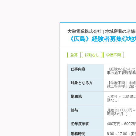
大栄電業株式会社 | 地域密着の老
《広島》経験者募集◎地
急募
転勤なし
学歴不問
仕事内容
《経験を活かして
事の施工管理業務
対象となる方
【学歴不問｜未経
施工管理技士2級
勤務地
＜本社＞ 広島県
勤なし
給与
月給 237,00
期間3カ月（…
初年度年収
400万円～600万
勤務時間
8:00～17:00