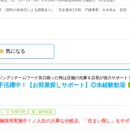
0（休憩：11：55～13：00）※月20H～30H程度時間外労働あり（手当支給）
日】（国民の休祝日による調整あり）・完全週休2日制 戸建事業：火水休み 賃貸
気になる
ジング | チームワーク良◎困った時は店舗の先輩＆店長が強力サポート
若手活躍中！【お部屋探しサポート】◎未経験歓迎
なし
学歴不問
第二新卒歓迎
極採用実施中！／人生の大事な分岐点、「住まい探し」をサポ