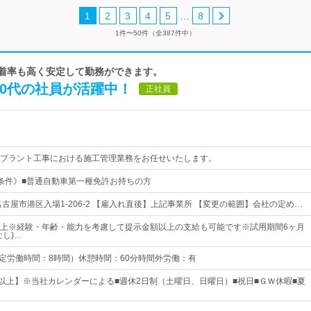
…
1
2
3
4
5
8
1件〜50件（全387件中）
定着率も高く安定して勤務ができます。
30代の社員が活躍中！
正社員
プラント工事における施工管理業務をお任せいたします。
条件》■普通自動車第一種免許お持ちの方
古屋市港区入場1-206-2 【雇入れ直後】上記事業所 【変更の範囲】会社の定め…
円以上※経験・年齢・能力を考慮して提示金額以上の支給も可能です※試用期間6ヶ月
し)…
0 （所定労働時間：8時間）休憩時間：60分時間外労働：有
日以上】※当社カレンダーによる■週休2日制（土曜日、日曜日）■祝日■ＧＷ休暇■夏