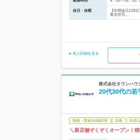
勤務時間
9：00～18：0
休日・休暇
【年間休日129
集合住宅…
求人詳細を見る
株式会社タウンハウ
20代30代の
職種・業種未経験OK
急募
転勤
＼新店舗ぞくぞくオープン！積