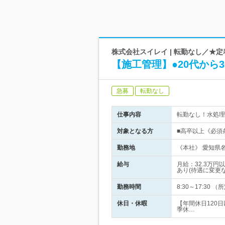
株式会社スイレイ | 転勤なし／★
【施工管理】●20代から
急募
転勤なし
仕事内容
転勤なし！水処理
対象となる方
■高卒以上《必須
勤務地
《本社》 愛知県名
給与
月給：32.3万
あり(待遇に変更な
勤務時間
8:30～17:3
休日・休暇
【年間休日120
季休…