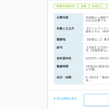
業種未経験OK
急募
転勤なし
仕事内容
未経験から挑戦で
われる仕事です。
対象となる方
【チームワークと
操作スキル（Word／
勤務地
【転勤なし】 東京営
給与
【月給】21万円
月（待遇変更なし
初年度年収
320万円～450万
勤務時間
1年単位の変形労
な労働…
休日・休暇
# 【休日】* 
休…
求人詳細を見る