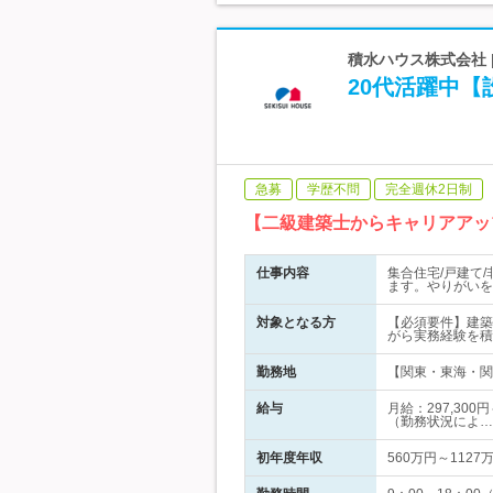
積水ハウス株式会社 
20代活躍中【
急募
学歴不問
完全週休2日制
【二級建築士からキャリアアッ
仕事内容
集合住宅/戸建て
ます。やりがいを
対象となる方
【必須要件】建築
がら実務経験を積
勤務地
【関東・東海・関西
給与
月給：297,30
（勤務状況によ…
初年度年収
560万円～1127