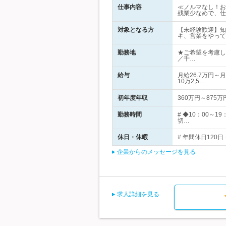
仕事内容
≪ノルマなし！お
残業少なめで、仕
対象となる方
【未経験歓迎】知
キ、営業をやって
勤務地
★ご希望を考慮し
／千…
給与
月給26.7万円～
10万2,5…
初年度年収
360万円～875万
勤務時間
# ◆10：00
切…
休日・休暇
# 年間休日120
企業からのメッセージを見る
求人詳細を見る