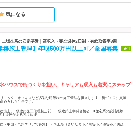
気になる
| 上場企業の安定基盤｜高収入・完全週休2日制・有給取得率8割
建築施工管理】年収500万円以上可／全国募集
正社
水ハウスで街づくりを担い、キャリアも収入も着実にステップ
リニック、オフィスなど多彩な建築物の施工管理を担当します。街づくりに貢献
高められる仕事です。
建築士、1級建築施工管理技士補、一級建築士学科合格者 ■住宅系の設計経験
施工経験がある方は歓迎
西・中国・九州エリアで募集】 ・埼玉県（さいたま市／熊谷市／越谷市／川越