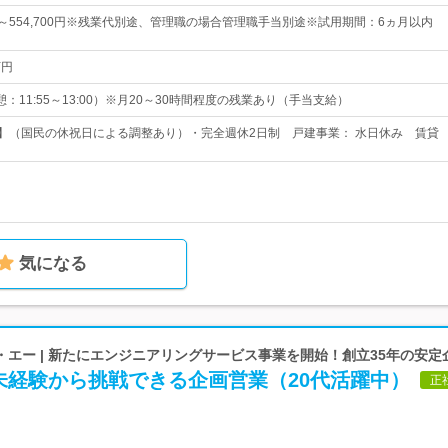
0円～554,700円※残業代別途、管理職の場合管理職手当別途※試用期間：6ヵ月以内
万円
（休憩：11:55～13:00）※月20～30時間程度の残業あり（手当支給）
日】（国民の休祝日による調整あり）・完全週休2日制 戸建事業： 水日休み 賃貸
気になる
エー | 新たにエンジニアリングサービス事業を開始！創立35年の安定
未経験から挑戦できる企画営業（20代活躍中）
正