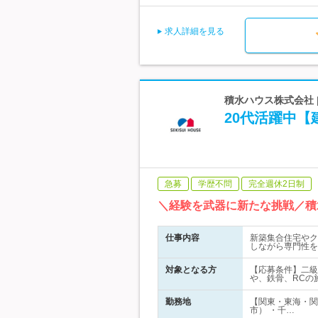
求人詳細を見る
積水ハウス株式会社 
20代活躍中【
急募
学歴不問
完全週休2日制
＼経験を武器に新たな挑戦／積
仕事内容
新築集合住宅やク
しながら専門性を
対象となる方
【応募条件】二級
や、鉄骨、RCの
勤務地
【関東・東海・関
市） ・千…