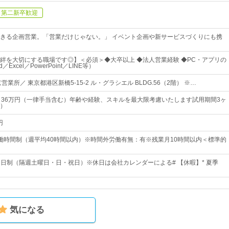
第二新卒歓迎
きる企画営業。「営業だけじゃない。」 イベント企画や新サービスづくりにも携
絆を大切にする職場です◎】＜必須＞◆大卒以上 ◆法人営業経験 ◆PC・アプリの
Excel／PowerPoint／LINE等）
業所／ 東京都港区新橋5-15-2 ル・グラシエル BLDG.56（2階） ※…
～36万円（一律手当含む）年齢や経験、スキルを最大限考慮いたします試用期間3ヶ
）
円
働時間制（週平均40時間以内）※時間外労働有無：有※残業月10時間以内＜標準的
週休2日制（隔週土曜日・日・祝日）※休日は会社カレンダーによる# 【休暇】* 夏季
気になる