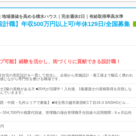
| 地域価値を高める積水ハウス｜完全週休2日｜有給取得率高水準
設計職】年収500万円以上可/年休129日/全国募集
プ可能】経験を活かし、街づくりに貢献できる設計職！
/非住宅の意匠設計を一貫して担当し、企画から実施設計・着工後まで幅広く携われ
感じながら専門性を磨ける職場です。
士2級の資格がある方 ■20代が活躍中！入社後、1級建築士の資格取得を目指しな
んでいきます。
・中国・九州エリアで募集】 ■埼玉県川越市新宿町1丁目16-3 SAISHOビル…
0円～554,700円※残業代別途、管理職の場合管理職手当別途※試用期間：6ヵ月以内
万円