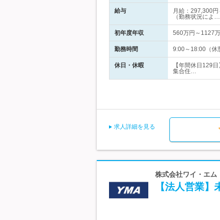
給与
月給：297,30
（勤務状況によ…
初年度年収
560万円～1127
勤務時間
9:00～18:00
休日・休暇
【年間休日129
集合住…
求人詳細を見る
株式会社ワイ・エム・
【法人営業】