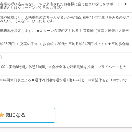
客様の呼び込みもなし！≫ご来店されたお客様に合う住まい探しをサポート！★
事終わりはショッピングや自炊も可能♪
識や経験より、人柄重視の選考⇒人が良いから"高定着率"！◎間取りをみるのがス
みたい、そんな方にぴったりです♪
勤務地を決定します。 ★UIターン希望の方も歓迎！ 首都圏（東京／神奈川／埼玉
月給35万円 ＋ 充実の手当 ＋ 歩合給＜20代の平均月給34万円以上！＞★平均歩合給
円
～19：00（実働8時間／休憩1時間）※会社全体で残業削減を推奨。プライベートも大
日 ※年間休日表による◆週休2日制(毎週水曜+他3～4日) ⇒希望休もとりやすいで…
気になる