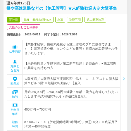
理★年休125日
橋や高速道路などの【施工管理】★未経験歓迎★※大阪募集
正社員
職種・業種未経験OK
急募
学歴不問
第二新卒歓迎
女性のおしごと掲載中
情報更新日：2026/06/12
終了予定日：
2026/12/03
【業界未経験、職種未経験から施工管理のプロに成長できま
す！】高速道路や橋、タンクなどを建設する際の施工管理をお任
仕事内容
せいたします。
【未経験歓迎／学歴不問／第二新卒歓迎】必須条件：■施工管理
対象と
に興味をお持ちの方
なる方
大阪支店／大阪府大阪市淀川区西中島６－１－３ アストロ新大阪
第２ビル６階 ※短期の転勤あり 【雇入…
勤務地
月給250,000円～300,000円※経験・年齢・能力を考慮して決定い
たします※試用期間3ヶ月（待遇に変更なし）
給与
400万円～700万円
初年度
年収
8：00～17：00（所定労働時間8時間0分／休憩60分）※残業月平
勤務
時間
均30～40時間程度