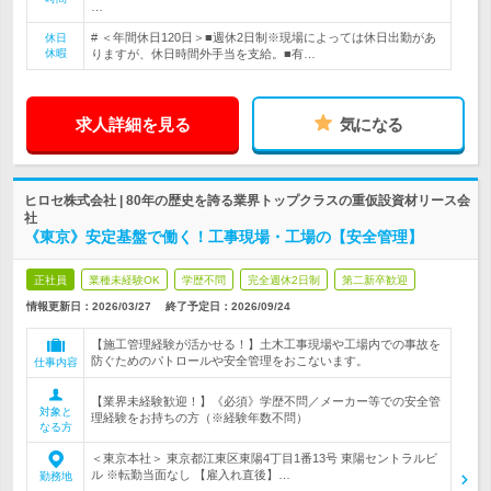
…
# ＜年間休日120日＞■週休2日制※現場によっては休日出勤があ
休日
休暇
りますが、休日時間外手当を支給。■有…
求人詳細を見る
気になる
ヒロセ株式会社 | 80年の歴史を誇る業界トップクラスの重仮設資材リース会
社
《東京》安定基盤で働く！工事現場・工場の【安全管理】
正社員
業種未経験OK
学歴不問
完全週休2日制
第二新卒歓迎
情報更新日：2026/03/27
終了予定日：
2026/09/24
【施工管理経験が活かせる！】土木工事現場や工場内での事故を
防ぐためのパトロールや安全管理をおこないます。
仕事内容
【業界未経験歓迎！】《必須》学歴不問／メーカー等での安全管
対象と
理経験をお持ちの方（※経験年数不問）
なる方
＜東京本社＞ 東京都江東区東陽4丁目1番13号 東陽セントラルビ
ル ※転勤当面なし 【雇入れ直後】…
勤務地