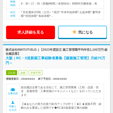
勤務
8：30～17：30（実働8時間／休憩60分）時間外労働有無：有
時間
* 完全週休2日制（土日）* 祝日* 年末年始休暇* お盆休暇* 慶弔休
休日
休暇
暇* 特別休暇* 有給休暇*…
求人詳細を見る
気になる
株式会社IWATUTI BLD. | 【2023年度設立 施工管理職平均年収1,100万円 総
合建設業】
大阪｜RC・S造新築工事経験者募集【建築施工管理】月給70万
円～
正社員
急募
学歴不問
情報更新日：2026/04/24
終了予定日：
2026/10/22
総合建設企業である当社にて、施工管理業務（工程・品質・安
全・原価管理・工事現場のマネジメントなど）を行っていただき
仕事内容
ます。
【★あなたの実力次第で給与アップが叶う！★】★資格不問・経
対象と
験のみを重視した採用です◆RC造S造新築工事の経験
なる方