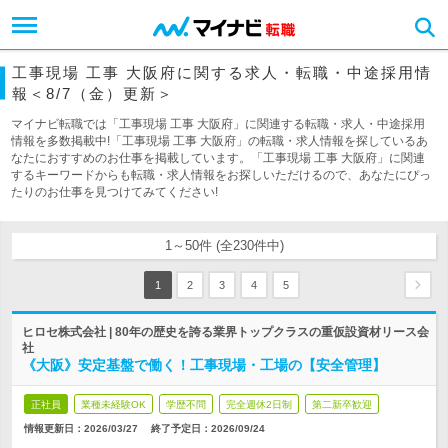
工事現場 工事 大阪府に関する求人・転職・中途採用情
報＜8/7（金）更新＞
マイナビ転職では「工事現場 工事 大阪府」に関連する転職・求人・中途採用
情報を多数掲載中!「工事現場 工事 大阪府」の転職・求人情報を探しているあ
なたにおすすめのお仕事を掲載しています。「工事現場 工事 大阪府」に関連
するキーワードからも転職・求人情報をお探しいただけるので、あなたにぴっ
たりのお仕事を見つけてみてください!
1～50件 (全230件中)
1
2
3
4
5
ヒロセ株式会社 | 80年の歴史を誇る業界トップクラスの重仮設資材リース会
社
《大阪》安定基盤で働く！工事現場・工場の【安全管理】
正社員
業種未経験OK
学歴不問
完全週休2日制
第二新卒歓迎
情報更新日：2026/03/27
終了予定日：
2026/09/24