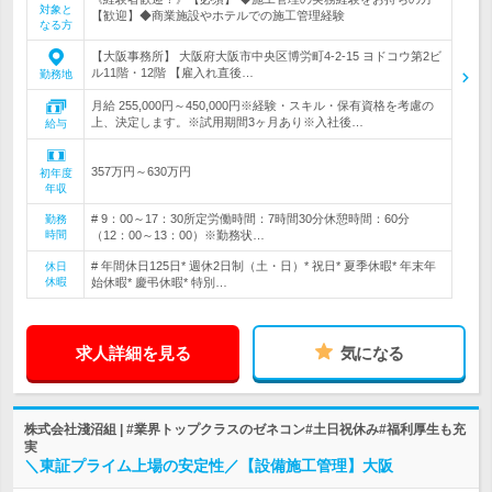
対象と
【歓迎】◆商業施設やホテルでの施工管理経験
なる方
【大阪事務所】 大阪府大阪市中央区博労町4-2-15 ヨドコウ第2ビ
ル11階・12階 【雇入れ直後…
勤務地
月給 255,000円～450,000円※経験・スキル・保有資格を考慮の
上、決定します。※試用期間3ヶ月あり※入社後…
給与
357万円～630万円
初年度
年収
# 9：00～17：30所定労働時間：7時間30分休憩時間：60分
勤務
時間
（12：00～13：00）※勤務状…
# 年間休日125日* 週休2日制（土・日）* 祝日* 夏季休暇* 年末年
休日
休暇
始休暇* 慶弔休暇* 特別…
求人詳細を見る
気になる
株式会社淺沼組 | #業界トップクラスのゼネコン#土日祝休み#福利厚生も充
実
＼東証プライム上場の安定性／【設備施工管理】大阪