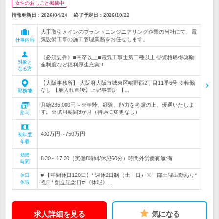
女性のおしごと掲載中
情報更新日：2026/04/24
終了予定日：
2026/10/22
大手取引メインのプラントエンジニアリング企業の当社にて、電
気設備工事の施工管理業務をお任せします。
仕事内容
《必須要件》■高卒以上■電気工事士第二種以上 ◎資格取得奨励
対象と
金制度など福利厚生充実！
なる方
【大阪事務所】 大阪府大阪市城東区鴫野西2丁目11番6号 ※転勤
なし 【雇入れ直後】上記事業所 【…
勤務地
月給235,000円～※年齢、経験、能力を考慮の上、優遇いたしま
す。※試用期間3か月（待遇に変更なし）
給与
400万円～750万円
初年度
年収
勤務
8:30～17:30（実働8時間/休憩60分）時間外労働有無:有
時間
# 【年間休日120日】* 週休2日制（土・日）※一部土曜出勤あり*
休日
休暇
祝日* 創立記念日# 《休暇》…
求人詳細を見る
気になる