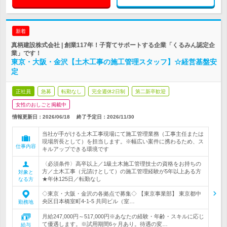
新着
真柄建設株式会社 | 創業117年！子育てサポートする企業「くるみん認定企
業」です！
東京・大阪・金沢【土木工事の施工管理スタッフ】☆経営基盤安
定
正社員
急募
転勤なし
完全週休2日制
第二新卒歓迎
女性のおしごと掲載中
情報更新日：2026/06/18
終了予定日：
2026/11/30
当社が手がける土木工事現場にて施工管理業務（工事主任または
現場所長として）を担当します。※幅広い案件に携わるため、ス
仕事内容
キルアップできる環境です
〈必須条件〉高卒以上／1級土木施工管理技士の資格をお持ちの
方／土木工事（元請けとして）の施工管理経験が5年以上ある方
対象と
★年休125日／転勤なし
なる方
◇東京・大阪・金沢の各拠点で募集◇ 【東京事業部】 東京都中
央区日本橋室町4-1-5 共同ビル（室…
勤務地
月給247,000円～517,000円※あなたの経験・年齢・スキルに応じ
て優遇します。※試用期間6ヶ月あり。待遇の変…
給与