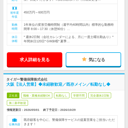
450万円～600万円
初年度
年収
1年単位の変形労働時間制（週平均40時間以内）標準的な勤務時
勤務
時間
間帯 8:00～17:30（休憩90分）…
* 週休2日制（会社カレンダーによる、月に一度土曜出勤あり）*
休日
休暇
年間休日120日* GW休暇* 夏季…
求人詳細を見る
気になる
タイガー警備保障株式会社
大阪【法人営業】◆未経験歓迎／既存メイン／転勤なし◆
正社員
職種・業種未経験OK
転勤なし
学歴不問
完全週休2日制
第二新卒歓迎
情報更新日：2026/05/01
終了予定日：
2026/10/29
既存顧客を中心に、警備保障サービスの提案営業をご担当いただ
きます！
仕事内容