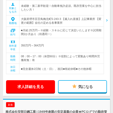
未経験・第二新卒歓迎！自動車免許必須。既存営業を中心に担当
対象と
したい方！
なる方
大阪府堺市百舌鳥梅北町5-243-3 【雇入れ直後】上記事業所 【変
更の範囲】会社の定める各事業所
勤務地
■月給:25万円～※経験・スキルに応じて決定いたします※試用期
間2か月あり（待遇同一）
給与
350万円～364万円
初年度
年収
08：00～17：00（休憩60分）※役割によって変動あり時間外労
勤務
時間
働有無：有
休日
■完全週休2日制（土・日）、祝日■有給休暇■その他休暇
休暇
求人詳細を見る
気になる
新着
株式会社安部日鋼工業 | 1949年創業の安定基盤の企業★PCログでの勤怠管