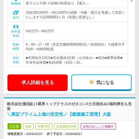
第２ビル６階 ※短期の転勤あり 【雇入…
勤務地
月給300,000円～400,000円※経験・年齢・能力を考慮して決定い
たします※試用期間3ヶ月（待遇に変更なし）
給与
500万円～800万円
初年度
年収
8：00～17：00（所定労働時間8時間0分／休憩60分）※残業月平
勤務
時間
均30～40時間程度
■年間休日125日■完全週休2日制（土日休み）■祝日■夏季休暇■
休日
休暇
年末年始休暇■有給休暇（10日～20…
求人詳細を見る
気になる
株式会社淺沼組 | #業界トップクラスのゼネコン#土日祝休み#福利厚生も充
実
＼東証プライム上場の安定性／【建築施工管理】大阪
正社員
急募
学歴不問
完全週休2日制
女性のおしごと掲載中
情報更新日：2026/02/27
終了予定日：
2026/08/27