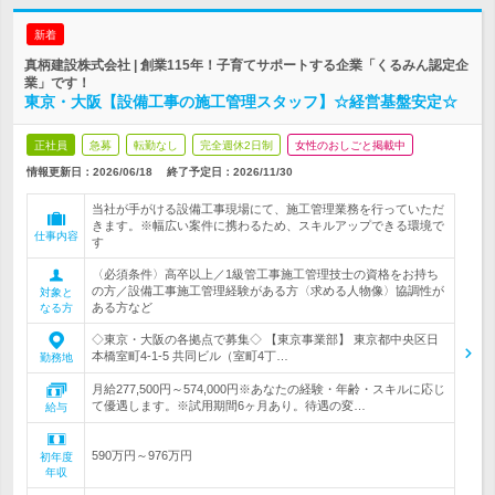
新着
真柄建設株式会社 | 創業115年！子育てサポートする企業「くるみん認定企
業」です！
東京・大阪【設備工事の施工管理スタッフ】☆経営基盤安定☆
正社員
急募
転勤なし
完全週休2日制
女性のおしごと掲載中
情報更新日：2026/06/18
終了予定日：
2026/11/30
当社が手がける設備工事現場にて、施工管理業務を行っていただ
きます。※幅広い案件に携わるため、スキルアップできる環境で
仕事内容
す
〈必須条件〉高卒以上／1級管工事施工管理技士の資格をお持ち
の方／設備工事施工管理経験がある方〈求める人物像〉協調性が
対象と
ある方など
なる方
◇東京・大阪の各拠点で募集◇ 【東京事業部】 東京都中央区日
本橋室町4-1-5 共同ビル（室町4丁…
勤務地
月給277,500円～574,000円※あなたの経験・年齢・スキルに応じ
て優遇します。※試用期間6ヶ月あり。待遇の変…
給与
590万円～976万円
初年度
年収