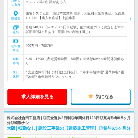
対象と
エンジン等の知識がある方
なる方
発電システム部 西日本営業所 住所：大阪府大阪市西淀川区西島
1-1-146 【雇入れ直後】上記事業…
勤務地
月給240,000円～317,305円※経験、能力考慮のうえ決定します※
試用期間3ヶ月あり（期間中の給与は同じ）
給与
400万円～700万円
初年度
年収
8:30～17:30（所定労働時間：8時間）※休憩60分※時間外労働あ
勤務
時間
り
* 完全週休2日制（休日は土日祝日）* 年末年始休暇* 夏季休暇* 慶
休日
休暇
弔休暇* 永年勤続リフレッシュ…
求人詳細を見る
気になる
株式会社合田工務店 | ◎完全週休2日制◎年間休日123日◎賞与昨年6.5ヶ月
分◎転勤ナシ
大阪│転勤なし│建設工事業の【建築施工管理】◎賞与6.5ヶ月分