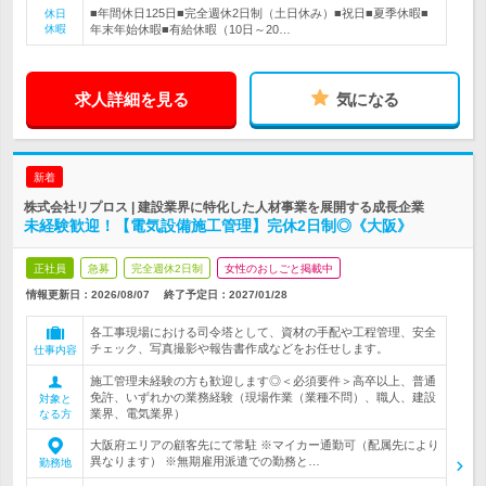
■年間休日125日■完全週休2日制（土日休み）■祝日■夏季休暇■
休日
休暇
年末年始休暇■有給休暇（10日～20…
求人詳細を見る
気になる
新着
株式会社リプロス | 建設業界に特化した人材事業を展開する成長企業
未経験歓迎！【電気設備施工管理】完休2日制◎《大阪》
正社員
急募
完全週休2日制
女性のおしごと掲載中
情報更新日：2026/08/07
終了予定日：
2027/01/28
各工事現場における司令塔として、資材の手配や工程管理、安全
チェック、写真撮影や報告書作成などをお任せします。
仕事内容
施工管理未経験の方も歓迎します◎＜必須要件＞高卒以上、普通
免許、いずれかの業務経験（現場作業（業種不問）、職人、建設
対象と
業界、電気業界）
なる方
大阪府エリアの顧客先にて常駐 ※マイカー通勤可（配属先により
異なります） ※無期雇用派遣での勤務と…
勤務地