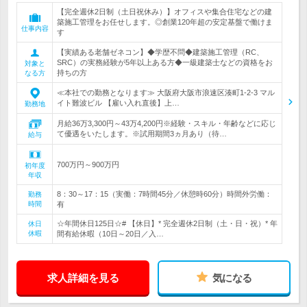
【完全週休2日制（土日祝休み）】オフィスや集合住宅などの建
築施工管理をお任せします。◎創業120年超の安定基盤で働けま
仕事内容
す
【実績ある老舗ゼネコン】◆学歴不問◆建築施工管理（RC、
SRC）の実務経験が5年以上ある方◆一級建築士などの資格をお
対象と
持ちの方
なる方
≪本社での勤務となります≫ 大阪府大阪市浪速区湊町1-2-3 マル
イト難波ビル 【雇い入れ直後】上…
勤務地
月給36万3,300円～43万4,200円※経験・スキル・年齢などに応じ
て優遇をいたします。※試用期間3ヵ月あり（待…
給与
700万円～900万円
初年度
年収
8：30～17：15（実働：7時間45分／休憩時60分）時間外労働：
勤務
時間
有
☆年間休日125日☆# 【休日】* 完全週休2日制（土・日・祝）* 年
休日
休暇
間有給休暇（10日～20日／入…
求人詳細を見る
気になる