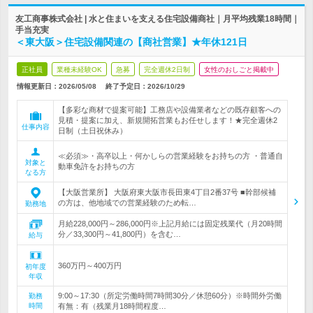
友工商事株式会社 | 水と住まいを支える住宅設備商社｜月平均残業18時間｜
手当充実
＜東大阪＞住宅設備関連の【商社営業】★年休121日
正社員
業種未経験OK
急募
完全週休2日制
女性のおしごと掲載中
情報更新日：2026/05/08
終了予定日：
2026/10/29
【多彩な商材で提案可能】工務店や設備業者などの既存顧客への
見積・提案に加え、新規開拓営業もお任せします！★完全週休2
仕事内容
日制（土日祝休み）
≪必須≫・高卒以上・何かしらの営業経験をお持ちの方 ・普通自
対象と
動車免許をお持ちの方
なる方
【大阪営業所】 大阪府東大阪市長田東4丁目2番37号 ■幹部候補
の方は、他地域での営業経験のため転…
勤務地
月給228,000円～286,000円※上記月給には固定残業代（月20時間
分／33,300円～41,800円）を含む…
給与
360万円～400万円
初年度
年収
9:00～17:30（所定労働時間7時間30分／休憩60分）※時間外労働
勤務
時間
有無：有（残業月18時間程度…