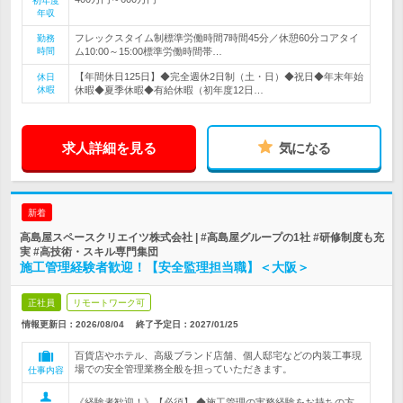
初年度
年収
フレックスタイム制標準労働時間7時間45分／休憩60分コアタイ
勤務
時間
ム10:00～15:00標準労働時間帯…
【年間休日125日】◆完全週休2日制（土・日）◆祝日◆年末年始
休日
休暇
休暇◆夏季休暇◆有給休暇（初年度12日…
求人詳細を見る
気になる
新着
高島屋スペースクリエイツ株式会社 | #高島屋グループの1社 #研修制度も充
実 #高技術・スキル専門集団
施工管理経験者歓迎！【安全監理担当職】＜大阪＞
正社員
リモートワーク可
情報更新日：2026/08/04
終了予定日：
2027/01/25
百貨店やホテル、高級ブランド店舗、個人邸宅などの内装工事現
場での安全管理業務全般を担っていただきます。
仕事内容
《経験者歓迎！》【必須】 ◆施工管理の実務経験をお持ちの方