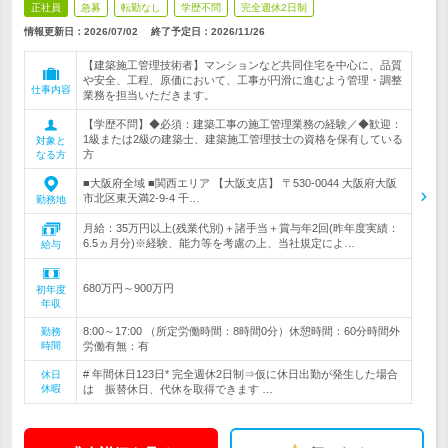
正社員
急募
転勤なし
学歴不問
完全週休2日制
情報更新日：2026/07/02
終了予定日：
2026/11/26
【建築施工管理技術者】マンションなど共同住宅を中心に、品質
や安全、工程、原価において、工事が円滑に進むよう管理・調整
仕事内容
業務を担当いただきます。
【学歴不問】◆必須：建築工事の施工管理業務の経験／◆歓迎：
1級または2級の建築士、建築施工管理技士の資格を保有している
対象と
方
なる方
■大阪府全域 ■関西エリア 【大阪支店】 〒530-0044 大阪府大阪
市北区東天満2-9-4 千…
勤務地
月給：35万円以上(残業代別)＋諸手当＋賞与年2回(昨年度実績：
6.5ヵ月分)※経験、能力等を考慮の上、当社規定によ…
給与
680万円～900万円
初年度
年収
8:00～17:00 （所定労働時間：8時間0分）休憩時間：60分時間外
勤務
時間
労働有無：有
# 年間休日123日* 完全週休2日制⇒仮に休日出勤が発生した場合
休日
休暇
は 振替休日、代休を取得できます …