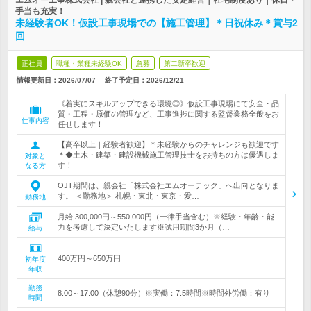
エムオー工事株式会社 | 親会社と連携した安定経営｜社宅制度あり｜休日・
手当も充実！
未経験者OK！仮設工事現場での【施工管理】＊日祝休み＊賞与2
回
正社員
職種・業種未経験OK
急募
第二新卒歓迎
情報更新日：2026/07/07
終了予定日：
2026/12/21
《着実にスキルアップできる環境◎》仮設工事現場にて安全・品
質・工程・原価の管理など、工事進捗に関する監督業務全般をお
仕事内容
任せします！
【高卒以上｜経験者歓迎】＊未経験からのチャレンジも歓迎です
＊◆土木・建築・建設機械施工管理技士をお持ちの方は優遇しま
対象と
す！
なる方
OJT期間は、親会社「株式会社エムオーテック」へ出向となりま
す。 ＜勤務地＞ 札幌・東北・東京・愛…
勤務地
月給 300,000円～550,000円（一律手当含む）※経験・年齢・能
力を考慮して決定いたします※試用期間3か月（…
給与
400万円～650万円
初年度
年収
勤務
8:00～17:00（休憩90分）※実働：7.5時間※時間外労働：有り
時間