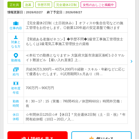
正社員
急募
学歴不問
完全週休2日制
女性のおしごと掲載中
情報更新日：2026/02/27
終了予定日：
2026/08/27
【完全週休2日制（土日祝休み）】オフィスや集合住宅などの施
工管理をお任せします。◎創業120年超の安定基盤で働けます
仕事内容
【実績ある老舗ゼネコン】◆学歴不問◆1級管工事施工管理技士
対象と
もしくは1級電気工事施工管理技士の資格
なる方
≪本社での勤務となります≫ 大阪府大阪市浪速区湊町1-2-3 マル
イト難波ビル 【雇い入れ直後】上…
勤務地
月給36万3,300円～43万4,200円※経験・スキル・年齢などに応じ
て優遇をいたします。※試用期間3ヵ月あり（待…
給与
700万円～900万円
初年度
年収
8：30～17：15（実働：7時間45分／休憩時60分）時間外労働：
勤務
時間
有
☆年間休日125日☆# 【休日】* 完全週休2日制（土・日・祝）* 年
休日
休暇
間有給休暇（10日～20日／入…