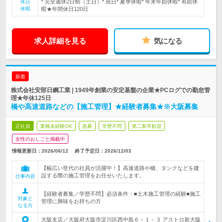
* 完全週休2日制（土日）* 祝日* 夏季休暇* 年末年始休暇* 有給休
休日
休暇
暇★年間休日120日
求人詳細を見る
気になる
新着
株式会社安部日鋼工業 | 1949年創業の安定基盤の企業★PCログでの勤怠管
理★年休125日
橋や高速道路などの【施工管理】★経験者募集★※大阪募集
正社員
業種未経験OK
急募
学歴不問
第二新卒歓迎
女性のおしごと掲載中
情報更新日：2026/06/12
終了予定日：
2026/12/03
【幅広い世代の社員が活躍中！】高速道路や橋、タンクなどを建
設する際の施工管理をお任せいたします。
仕事内容
【経験者募集／学歴不問】必須条件：■土木施工管理の経験■施工
対象と
管理に興味をお持ちの方
なる方
大阪支店／大阪府大阪市淀川区西中島６－１－３ アストロ新大阪