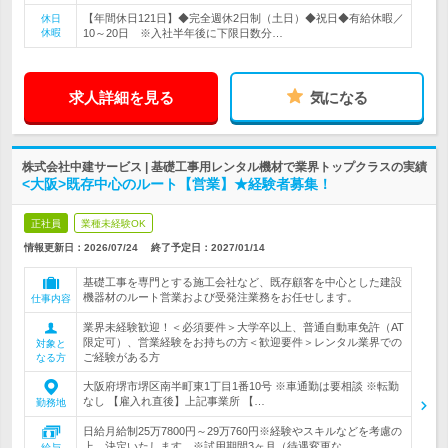
【年間休日121日】◆完全週休2日制（土日）◆祝日◆有給休暇／
休日
休暇
10～20日 ※入社半年後に下限日数分…
求人詳細を見る
気になる
株式会社中建サービス | 基礎工事用レンタル機材で業界トップクラスの実績
<大阪>既存中心のルート【営業】★経験者募集！
正社員
業種未経験OK
情報更新日：2026/07/24
終了予定日：
2027/01/14
基礎工事を専門とする施工会社など、既存顧客を中心とした建設
機器材のルート営業および受発注業務をお任せします。
仕事内容
業界未経験歓迎！＜必須要件＞大学卒以上、普通自動車免許（AT
限定可）、営業経験をお持ちの方＜歓迎要件＞レンタル業界での
対象と
ご経験がある方
なる方
大阪府堺市堺区南半町東1丁目1番10号 ※車通勤は要相談 ※転勤
なし 【雇入れ直後】上記事業所 【…
勤務地
日給月給制25万7800円～29万760円※経験やスキルなどを考慮の
上、決定いたします。※試用期間3ヶ月（待遇変更な…
給与