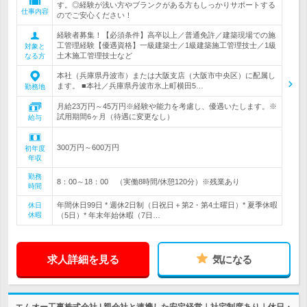
す。◎経験が浅い方やブランクがある方もしっかりサポートする
仕事内容
のでご安心ください！
経験者募集！【必須条件】高卒以上／普通免許／建築現場での施
工管理経験【優遇資格】一級建築士／1級建築施工管理技士／1級
対象と
土木施工管理技士など
なる方
本社（兵庫県丹波市）または大阪支店（大阪市中央区）に配属し
ます。 ■本社／兵庫県丹波市氷上町横田5…
勤務地
月給23万円～45万円※経験や能力を考慮し、優遇いたします。※
試用期間6ヶ月（待遇に変更なし）
給与
300万円～600万円
初年度
年収
勤務
8：00～18：00 （実働8時間/休憩120分）※残業あり
時間
年間休日99日 * 週休2日制（日祝日＋第2・第4土曜日）* 夏季休暇
休日
休暇
（5日）* 年末年始休暇（7日…
求人詳細を見る
気になる