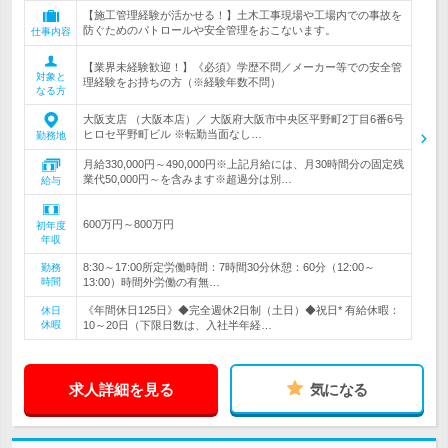
【施工管理経験が活かせる！】土木工事現場や工場内での事故を
防ぐためのパトロールや安全管理をおこないます。
仕事内容
【業界未経験歓迎！】《必須》学歴不問／メーカー等での安全管
対象と
理経験をお持ちの方（※経験年数不問）
なる方
大阪支店 （大阪本店）／ 大阪府大阪市中央区平野町2丁目6番6号
ヒロセ平野町ビル ※転勤当面なし…
勤務地
月給330,000円～490,000円※上記月給には、月30時間分の固定残
業代50,000円～を含みます※超過分は別…
給与
600万円～800万円
初年度
年収
8:30～17:00所定労働時間：7時間30分休憩：60分（12:00～
勤務
時間
13:00）時間外労働の有無…
《年間休日125日》◆完全週休2日制（土日）◆祝日* 有給休暇：
休日
休暇
10～20日（下限日数は、入社半年経…
求人詳細を見る
気になる