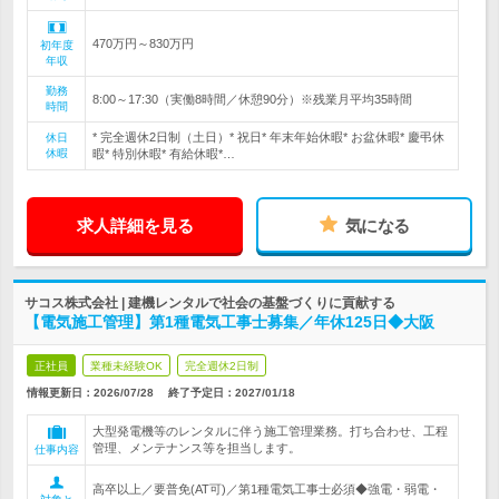
470万円～830万円
初年度
年収
勤務
8:00～17:30（実働8時間／休憩90分）※残業月平均35時間
時間
* 完全週休2日制（土日）* 祝日* 年末年始休暇* お盆休暇* 慶弔休
休日
休暇
暇* 特別休暇* 有給休暇*…
求人詳細を見る
気になる
サコス株式会社 | 建機レンタルで社会の基盤づくりに貢献する
【電気施工管理】第1種電気工事士募集／年休125日◆大阪
正社員
業種未経験OK
完全週休2日制
情報更新日：2026/07/28
終了予定日：
2027/01/18
大型発電機等のレンタルに伴う施工管理業務。打ち合わせ、工程
管理、メンテナンス等を担当します。
仕事内容
高卒以上／要普免(AT可)／第1種電気工事士必須◆強電・弱電・