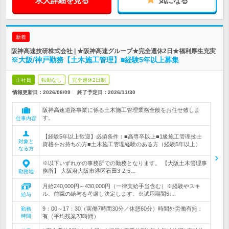
求人詳細を見る
気になる
新着
阪神高速技研株式会社 | ★阪神高速グループ★完全週休2日★福利厚生充実
※大阪/神戸勤務【土木施工管理】■経験5年以上募集
正社員
転勤なし
完全週休2日制
情報更新日：2026/06/09
終了予定日：
2026/11/30
阪神高速道路事業に係る土木施工管理業務全般をお任せ致しま
す。
仕事内容
【経験5年以上歓迎】必須条件：■高専卒以上■1級施工管理技士
対象と
資格をお持ちの方■土木施工管理経験のある方（経験5年以上）
なる方
※以下いずれかの事務所での勤務となります。 【大阪土木管理事
務所】 大阪府大阪市港区石田3-2-5…
勤務地
月給240,000円～430,000円（一律支給手当含む）※経験やスキ
ル、前職の給与を考慮し決定します。※試用期間6…
給与
9：00～17：30（実働7時間30分／休憩60分）時間外労働有無：
勤務
時間
有（平均残業23時間）