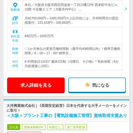
本社／大阪府大阪市西区阿波座一丁目13番13号 西本町中央ビル
10階 ※近畿エリア（大阪市内中心）…
勤務地
月給700,000円～1000,000円※上記月給には、月45時間分の固定
残業代：231,618円～330,883円…
給与
840万円～1600万円
初年度
年収
◇1か月単位の変形労働時間制（週平均40時間以内）* 標準労働時
勤務
時間
間帯／8：00～17：00* 標準労…
# 年間休日110日* 週休2日制（日曜日、その他）* 有給休暇（6か
休日
休暇
月経過後に10日）
求人詳細を見る
気になる
大洋興業株式会社 | 《長期安定経営》日本を代表する大手メーカーをメイン
に取引！
＜大阪＞プラント工事の【電気設備施工管理】資格取得支援あり
正社員
業種未経験OK
転勤なし
第二新卒歓迎