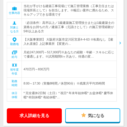
当社が手がける建築工事現場にて施工管理業務（工事主任または
現場所長として）を担当します。※幅広い案件に携わるため、ス
仕事内容
キルアップできる環境です
〈必須条件〉高卒以上／1級建築施工管理技士または1級建築士の
資格をお持ちの方／建築工事（元請けとして）の施工管理経験が
対象と
5年以上ある方
なる方
【大阪事業部】 大阪府大阪市淀川区宮原4-4-63 ※転勤なし 【雇
入れ直後】上記事業所 【変更の…
勤務地
月給247,000円～517,000円※あなたの経験・年齢・スキルに応じ
て優遇します。※試用期間6ヶ月あり。待遇の変…
給与
470万円～830万円
初年度
年収
勤務
8:00～17:30（実働8時間／休憩90分）※残業月平均35時間
時間
* 完全週休2日制（土日）* 祝日* 年末年始休暇* お盆休暇* 慶弔休
休日
休暇
暇* 特別休暇* 有給休暇*…
求人詳細を見る
気になる