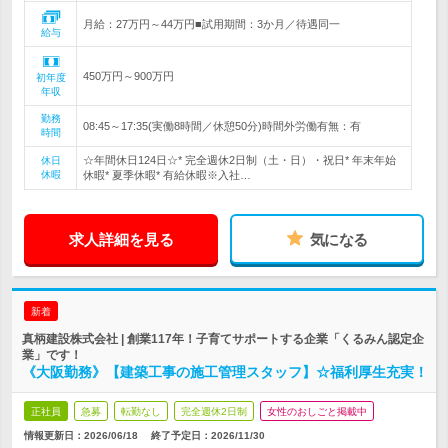
月給：27万円～44万円■試用期間：3か月／待遇同一
給与
450万円～900万円
初年度
年収
勤務
08:45～17:35(実働8時間／休憩50分)時間外労働有無：有
時間
☆年間休日124日☆* 完全週休2日制（土・日）・祝日* 年末年始
休日
休暇
休暇* 夏季休暇* 有給休暇※入社…
求人詳細を見る
気になる
新着
真柄建設株式会社 | 創業117年！子育てサポートする企業「くるみん認定企
業」です！
《大阪勤務》【建築工事の施工管理スタッフ】☆福利厚生充実！
正社員
急募
転勤なし
完全週休2日制
女性のおしごと掲載中
情報更新日：2026/06/18
終了予定日：
2026/11/30