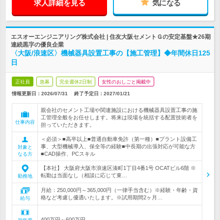
求人詳細を見る
気になる
エスオーエンジニアリング株式会社 | 住友大阪セメントＧの安定基盤★26期
連続黒字の優良企業
〈大阪/浪速区〉機械器具設置工事の【施工管理】◆年間休日125
日
正社員
急募
完全週休2日制
女性のおしごと掲載中
情報更新日：2026/07/31
終了予定日：
2027/01/21
親会社のセメント工場や関連施設における機械器具設置工事の施
工管理全般をお任せします。将来は現場を統括する配置技術者を
仕事内容
担っていただきます。
＜必須＞■高卒以上■普通自動車免許（第一種）■プラント設備工
事、大型機械導入、保全等の経験■中長期の出張対応が可能な方
対象と
■CAD操作、PCスキル
なる方
【本社】 大阪府大阪市浪速区湊町1丁目4番1号 OCATビル6階 ※
転勤は当面なし（相談に応じて東…
勤務地
月給：250,000円～365,000円（一律手当含む）※経験・年齢・資
格など考慮し優遇いたします。※試用期間2ヶ月…
給与
400万円～600万円