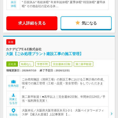
* 日祝休み* 有給休暇* 年末年始休暇* 夏季休暇* 特別休暇* 慶弔休
休日
休暇
暇* その他会社の定める休…
求人詳細を見る
気になる
新着
カナデビアE＆E株式会社
大阪【ごみ処理プラント建設工事の施工管理】
正社員
転勤なし
学歴不問
完全週休2日制
第二新卒歓迎
情報更新日：2026/07/10
終了予定日：
2026/12/31
ごみ焼却施設（清掃工場）の新設工事における工事計画の作成、
現場での施工管理（工程・品質・安全管理）をしていただきま
仕事内容
す。
第二新卒歓迎！■高卒以上｜完全週休2日制、年間休日124日／手
対象と
当・福利厚生充実！
なる方
大阪本社／大阪府大阪市港区弁天1-2-1 大阪ベイタワーオフィ
ス8F 【雇入れ直後】上記事業所 【…
勤務地