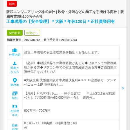
新着
阪和エンジニアリング株式会社 | 鉄骨・外装などの施工を手掛ける商社｜阪
和興業(株)100％子会社
工事現場の【安全管理】＊大阪＊年休120日＊正社員登用有
契約社員
転勤なし
情報更新日：2026/06/12
終了予定日：
2026/12/03
請負工事現場の安全管理業務を幅広くお任せします。
仕事内容
《必須》◆建設業界での勤務経験がある方◆ゼネコンでの勤務経
験がある方◆サブコン等での安全管理経験のある方◆普通自動車
対象と
運転免許をお持ちの方
なる方
■大阪支店 大阪府大阪市中央区伏見町4-3-9 HK淀屋橋ガーデンア
ベニュー 11F ※転勤なし…
勤務地
【月給】450,000円以上（一律手当含む） ※上記には固定残業
代として月30時間分/80,000円分～含む 超過分…
給与
600万円～700万円
初年度
年収
8：00～17：00実働：8時間休憩：60
勤務
分
時間