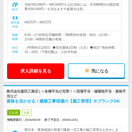
月給330,000円～490,000円※上記月給には、月30時間分の固定残
業代50,000円～を含みます※超過分は別…
給与
600万円～800万円
初年度
年収
8:30～17:00所定労働時間：7時間30分休憩：60分（12:00～
勤務
時間
13:00）時間外労働の有無…
《年間休日125日》◆完全週休2日制（土日）◆祝日* 有給休暇：
休日
休暇
10～20日（下限日数は、入社半年経…
求人詳細を見る
気になる
株式会社森田工務店 | ＜各種手当が充実！＞現場手当・遠隔地手当・資格手
当など
資格を活かせる！建築工事現場の【施工管理】※ブランクOK
正社員
急募
情報更新日：2026/06/30
終了予定日：
2026/12/21
西日本・東海地域の現場で建築一式工事の施工管理をお任せしま