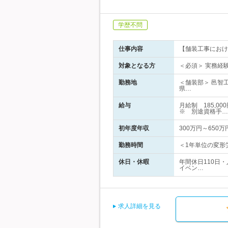
学歴不問
仕事内容
【舗装工事におけ
対象となる方
＜必須＞ 実務経
勤務地
＜舗装部＞ 邑智
県…
給与
月給制 185,0
※ 別途資格手…
初年度年収
300万円～650万
勤務時間
＜1年単位の変形労
休日・休暇
年間休日110日
イベン…
求人詳細を見る