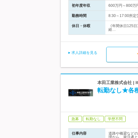
初年度年収
600万円～800万
勤務時間
8:30～17:00
休日・休暇
《年間休日125
経…
求人詳細を見る
本田工業株式会社 |
転勤なし★各
急募
転勤なし
学歴不問
仕事内容
道路や橋梁などの
理から、発注者と