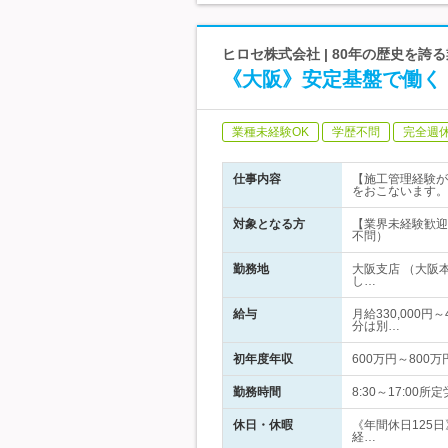
ヒロセ株式会社 | 80年の歴史を
《大阪》安定基盤で働く
業種未経験OK
学歴不問
完全週
仕事内容
【施工管理経験が
をおこないます。
対象となる方
【業界未経験歓迎
不問）
勤務地
大阪支店 （大阪
し…
給与
月給330,000
分は別…
初年度年収
600万円～800万
勤務時間
8:30～17:00
休日・休暇
《年間休日125
経…