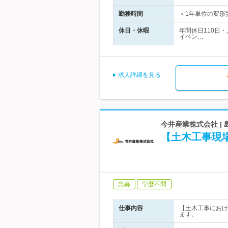
勤務時間
＜1年単位の変形労
休日・休暇
年間休日110日
イベン…
求人詳細を見る
今井産業株式会社 |
【土木工事現
急募
学歴不問
仕事内容
【土木工事におけ
ます。