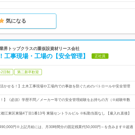
気になる
誇る業界トップクラスの重仮設資材リース会社
！工事現場・工場の【安全管理】
正社員
休2日制
第二新卒歓迎
活かせる！】土木工事現場や工場内での事故を防ぐためのパトロールや安全管理
！】《必須》学歴不問／メーカー等での安全管理経験をお持ちの方（※経験年数
京都江東区東陽4丁目1番13号 東陽セントラルビル ※転勤当面なし 【雇入れ直後】
円～490,000円※上記月給には、月30時間分の固定残業代50,000円～を含みます※超過