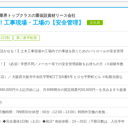
誇る業界トップクラスの重仮設資材リース会社
！工事現場・工場の【安全管理】
正社員
休2日制
第二新卒歓迎
活かせる！】土木工事現場や工場内での事故を防ぐためのパトロールや安全管理
！】《必須》学歴不問／メーカー等での安全管理経験をお持ちの方（※経験年数
本店）／ 大阪府大阪市中央区平野町2丁目6番6号 ヒロセ平野町ビル ※転勤当面な
円～490,000円※上記月給には、月30時間分の固定残業代50,000円～を含みます※超過
円
所定労働時間：7時間30分休憩：60分（12:00～13:00）時間外労働の有無…
日》◆完全週休2日制（土日）◆祝日* 有給休暇：10～20日（下限日数は、入社半年