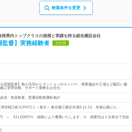
検索条件を変更
 島根県内トップクラスの規模と実績を誇る総合建設会社
場監督】実務経験者
正社員
る現場監督】個人住宅からマンションやスーパー、商業施設や工場など幅広い建
施工管理全般、サポート業務をお任せ。
必須、有資格者、普通自動車運転免許
津市桜江町川戸472-1 ＜東京＞ 東京都江東区木場5-11-13 木場公園ビル…
00円 ～ 411,000円※ 経験により優遇いたします。※ 残業代は１分単位で支給
円