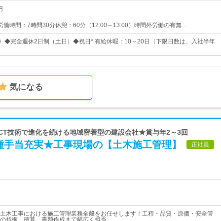
円
所定労働時間：7時間30分休憩：60分（12:00～13:00）時間外労働の有無…
日》◆完全週休2日制（土日）◆祝日* 有給休暇：10～20日（下限日数は、入社半年
気になる
 ICT技術で進化を続ける地域密着型の建設会社★賞与年2～3回
種手当充実★工事現場の【土木施工管理】
正社員
土木工事における施工管理業務全般をお任せします！工程・品質・原価・安全管
の折衝、積算、書類作成まで幅広く担当