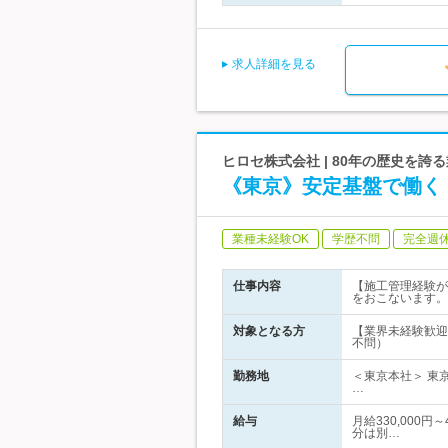
求人詳細を見る
ヒロセ株式会社 | 80年の歴史を
《東京》安定基盤で働く
業種未経験OK
学歴不問
完全週
仕事内容
【施工管理経験が
をおこないます。
対象となる方
【業界未経験歓迎
不問）
勤務地
＜東京本社＞ 東
…
給与
月給330,000
分は別…