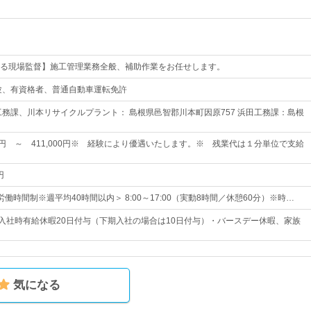
る現場監督】施工管理業務全般、補助作業をお任せします。
験、有資格者、普通自動車運転免許
工務課、川本リサイクルプラント： 島根県邑智郡川本町因原757 浜田工務課：島根
00円 ～ 411,000円※ 経験により優遇いたします。※ 残業代は１分単位で支給
円
働時間制※週平均40時間以内＞ 8:00～17:00（実動8時間／休憩60分）※時…
・入社時有給休暇20日付与（下期入社の場合は10日付与）・バースデー休暇、家族
気になる