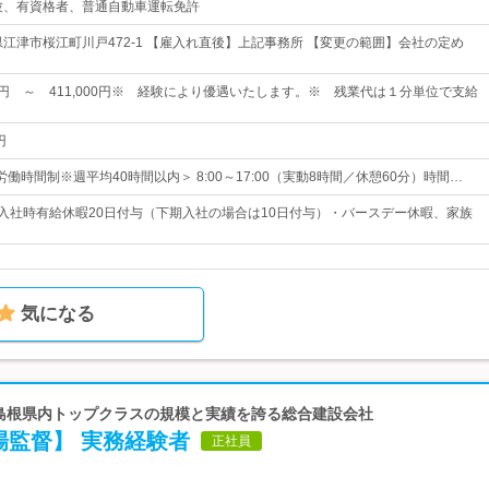
験、有資格者、普通自動車運転免許
県江津市桜江町川戸472-1 【雇入れ直後】上記事務所 【変更の範囲】会社の定め
00円 ～ 411,000円※ 経験により優遇いたします。※ 残業代は１分単位で支給
円
働時間制※週平均40時間以内＞ 8:00～17:00（実動8時間／休憩60分）時間…
・入社時有給休暇20日付与（下期入社の場合は10日付与）・バースデー休暇、家族
気になる
 島根県内トップクラスの規模と実績を誇る総合建設会社
場監督】 実務経験者
正社員