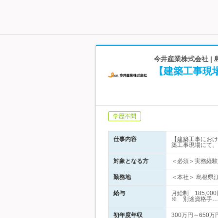
今井産業株式会社 |
【建築工事現
学歴不問
仕事内容
【建築工事におけ
築工事現場にて、
対象となる方
＜必須＞実務経験
勤務地
＜本社＞ 島根県江
給与
月給制 185,0
※ 別途資格手…
初年度年収
300万円～650万