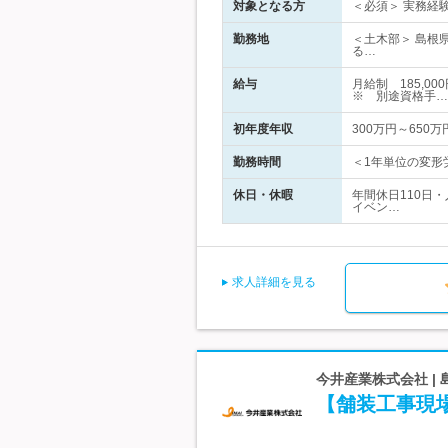
対象となる方
＜必須＞ 実務経
勤務地
＜土木部＞ 島根
る…
給与
月給制 185,0
※ 別途資格手…
初年度年収
300万円～650万
勤務時間
＜1年単位の変形労
休日・休暇
年間休日110日
イベン…
求人詳細を見る
今井産業株式会社 |
【舗装工事現