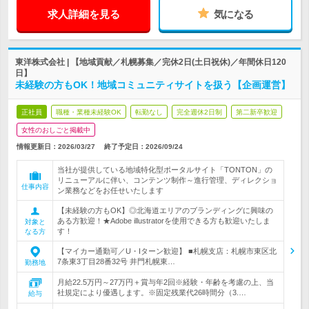
求人詳細を見る
気になる
東洋株式会社 | 【地域貢献／札幌募集／完休2日(土日祝休)／年間休日120
日】
未経験の方もOK！地域コミュニティサイトを扱う【企画運営】
正社員
職種・業種未経験OK
転勤なし
完全週休2日制
第二新卒歓迎
女性のおしごと掲載中
情報更新日：2026/03/27
終了予定日：
2026/09/24
当社が提供している地域特化型ポータルサイト「TONTON」の
リニューアルに伴い、コンテンツ制作～進行管理、ディレクショ
仕事内容
ン業務などをお任せいたします
【未経験の方もOK】◎北海道エリアのブランディングに興味の
ある方歓迎！★Adobe illustratorを使用できる方も歓迎いたしま
対象と
す！
なる方
【マイカー通勤可／U・Iターン歓迎】 ■札幌支店：札幌市東区北
7条東3丁目28番32号 井門札幌東…
勤務地
月給22.5万円～27万円＋賞与年2回※経験・年齢を考慮の上、当
社規定により優遇します。※固定残業代26時間分（3.…
給与