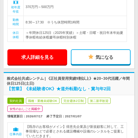
370万円～500万円
初年度
年収
勤務
8:30～17:30 ※うち休憩時間1時間
時間
＜年間休日125日（2025年実績）＞土曜・日曜・祝日年末年始夏
休日
休暇
季休暇有給休暇慶弔休暇特別休暇
求人詳細を見る
気になる
株式会社共成レンテム | 《正社員登用実績9割以上》★20~30代活躍／年間
休日125日(土日)
【営業】《未経験者OK》★道外転勤なし・賞与年2回
契約社員
職種・業種未経験OK
完全週休2日制
第二新卒歓迎
女性のおしごと掲載中
情報更新日：2026/07/17
終了予定日：
2027/01/07
【既存のお客様がメイン】得意先企業及び新規顧客に対して、工
事現場などで必要とされる建設機械や設備のレンタルをご提案し
仕事内容
ていただきます。