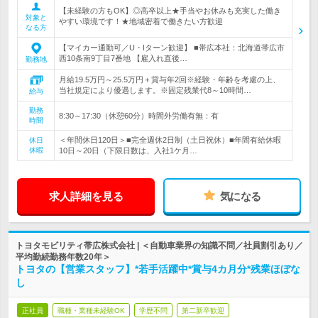
【未経験の方もOK】◎高卒以上★手当やお休みも充実した働き
対象と
やすい環境です！★地域密着で働きたい方歓迎
なる方
【マイカー通勤可／U・Iターン歓迎】 ■帯広本社：北海道帯広市
西10条南9丁目7番地 【雇入れ直後…
勤務地
月給19.5万円～25.5万円＋賞与年2回※経験・年齢を考慮の上、
当社規定により優遇します。※固定残業代8～10時間…
給与
勤務
8:30～17:30（休憩60分）時間外労働有無：有
時間
＜年間休日120日＞■完全週休2日制（土日祝休）■年間有給休暇
休日
休暇
10日～20日（下限日数は、入社1ケ月…
求人詳細を見る
気になる
トヨタモビリティ帯広株式会社 | ＜自動車業界の知識不問／社員割引あり／
平均勤続勤務年数20年＞
トヨタの【営業スタッフ】*若手活躍中*賞与4カ月分*残業ほぼな
し
正社員
職種・業種未経験OK
学歴不問
第二新卒歓迎