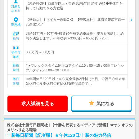
【未経験OK】◎高卒以上・普通免許(AT限定可)必須◆主体性を
対象と
持って行動できる方歓迎
なる方
【転勤なし！マイカー通勤OK】 【帯広本社】 北海道帯広市西十
八条北1-17
勤務地
月給25万円～50万円+残業代全額支給※経験・能力を考慮し、給
与を決定します。≪年収例≫330万円～650万円（25…
給与
330万円～650万円
初年度
年収
# ■フレックスタイム制※コアタイム10：00～15：00※フレキシ
勤務
時間
ブルタイム7：00～20：00※…
≪年間休日120日以上≫◇完全週休2日制（土日）◇祝日◇年末年
休日
休暇
始休暇◇夏季休暇◇有給休暇(時間単位で…
求人詳細を見る
気になる
株式会社十勝毎日新聞社 | 【十勝を代表するメディアで活躍】★オンオフの
メリハリある職場
十勝毎日新聞【記者職】★年休120日/十勝の魅力発信