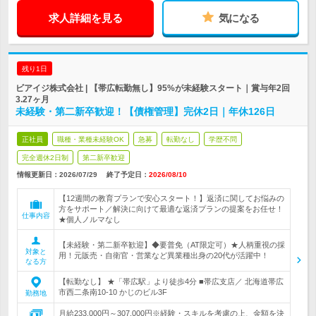
求人詳細を見る
気になる
残り1日
ビアイジ株式会社 | 【帯広転勤無し】95%が未経験スタート｜賞与年2回
3.27ヶ月
未経験・第二新卒歓迎！【債権管理】完休2日｜年休126日
正社員
職種・業種未経験OK
急募
転勤なし
学歴不問
完全週休2日制
第二新卒歓迎
情報更新日：2026/07/29
終了予定日：
2026/08/10
【12週間の教育プランで安心スタート！】返済に関してお悩みの
方をサポート／解決に向けて最適な返済プランの提案をお任せ！
仕事内容
★個人ノルマなし
【未経験・第二新卒歓迎】◆要普免（AT限定可）★人柄重視の採
対象と
用！元販売・自衛官・営業など異業種出身の20代が活躍中！
なる方
【転勤なし】 ★「帯広駅」より徒歩4分 ■帯広支店／ 北海道帯広
市西二条南10-10 かじのビル3F
勤務地
月給233,000円～307,000円※経験・スキルを考慮の上、金額を決