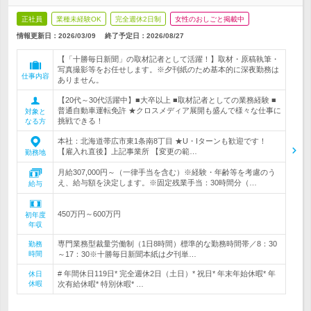
正社員
業種未経験OK
完全週休2日制
女性のおしごと掲載中
情報更新日：2026/03/09
終了予定日：
2026/08/27
【「十勝毎日新聞」の取材記者として活躍！】取材・原稿執筆・
写真撮影等をお任せします。※夕刊紙のため基本的に深夜勤務は
仕事内容
ありません。
【20代～30代活躍中】■大卒以上 ■取材記者としての業務経験 ■
普通自動車運転免許 ★クロスメディア展開も盛んで様々な仕事に
対象と
挑戦できる！
なる方
本社：北海道帯広市東1条南8丁目 ★U・Iターンも歓迎です！
【雇入れ直後】上記事業所 【変更の範…
勤務地
月給307,000円～（一律手当を含む）※経験・年齢等を考慮のう
え、給与額を決定します。※固定残業手当：30時間分（…
給与
450万円～600万円
初年度
年収
専門業務型裁量労働制（1日8時間）標準的な勤務時間帯／8：30
勤務
時間
～17：30※十勝毎日新聞本紙は夕刊単…
# 年間休日119日* 完全週休2日（土日）* 祝日* 年末年始休暇* 年
休日
休暇
次有給休暇* 特別休暇* …