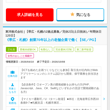
求人詳細を見る
気になる
東洋株式会社 | 【帯広・札幌の2拠点募集／完休2日(土日祝休)／年間休日
120日】
《帯広・札幌》創業70年以上の老舗企業で働く【SE／PG】
正社員
業種未経験OK
転勤なし
完全週休2日制
第二新卒歓迎
女性のおしごと掲載中
情報更新日：2026/04/10
終了予定日：
2026/10/08
【ICTを絡めた企画づくりなどにも参加】取引先や社内向けWeb
アプリケーションのシステム設計から開発、保守業務を担当頂き
仕事内容
ます
【必須条件】◎オープン系の開発経験をお持ちの方(PHP、
Javascript、Java、C#、Swiftなどいずれかの言語で開発経験のあ
対象と
る方)
なる方
【マイカー通勤可／U・Iターン歓迎】 ■本社：北海道帯広市西10
条南9-7 ■札幌支店：札幌市東区…
勤務地