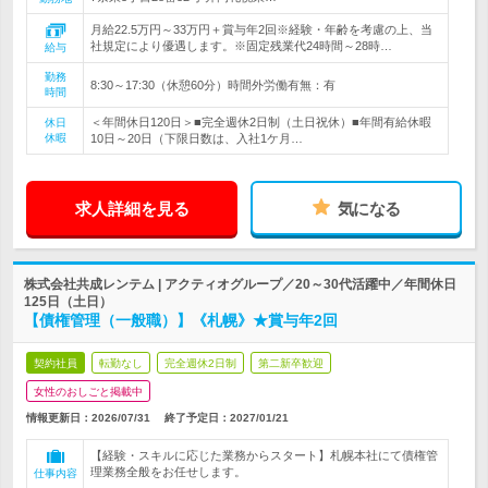
月給22.5万円～33万円＋賞与年2回※経験・年齢を考慮の上、当
社規定により優遇します。※固定残業代24時間～28時…
給与
勤務
8:30～17:30（休憩60分）時間外労働有無：有
時間
＜年間休日120日＞■完全週休2日制（土日祝休）■年間有給休暇
休日
休暇
10日～20日（下限日数は、入社1ケ月…
求人詳細を見る
気になる
株式会社共成レンテム | アクティオグループ／20～30代活躍中／年間休日
125日（土日）
【債権管理（一般職）】《札幌》★賞与年2回
契約社員
転勤なし
完全週休2日制
第二新卒歓迎
女性のおしごと掲載中
情報更新日：2026/07/31
終了予定日：
2027/01/21
【経験・スキルに応じた業務からスタート】札幌本社にて債権管
理業務全般をお任せします。
仕事内容