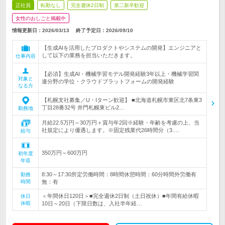
正社員
転勤なし
完全週休2日制
第二新卒歓迎
女性のおしごと掲載中
情報更新日：2026/03/13
終了予定日：
2026/09/10
【生成AIを活用したプロダクトやシステムの開発】エンジニアと
して以下の業務を担当いただきます。
仕事内容
【必須】生成AI・機械学習モデル開発経験3年以上・機械学習関
対象と
連分野の学位・クラウドプラットフォームの開発経験
なる方
【札幌支社募集／U・Iターン歓迎】 ■北海道札幌市東区北7条東3
丁目28番32号 井門札幌東ビル2…
勤務地
月給22.5万円～30万円＋賞与年2回※経験・年齢を考慮の上、当
社規定により優遇します。※固定残業代26時間分（3.…
給与
350万円～600万円
初年度
年収
8:30～17:30所定労働時間：8時間休憩時間：60分時間外労働有
勤務
時間
無：有
＜年間休日120日＞■完全週休2日制（土日祝休）■年間有給休暇
休日
休暇
10日～20日（下限日数は、入社半年経…