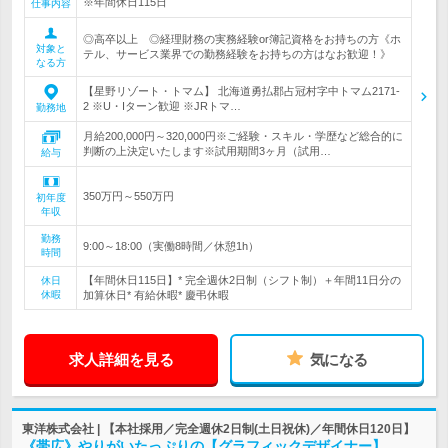
※年間休日115日
仕事内容
◎高卒以上 ◎経理財務の実務経験or簿記資格をお持ちの方《ホ
対象と
テル、サービス業界での勤務経験をお持ちの方はなお歓迎！》
なる方
【星野リゾート・トマム】 北海道勇払郡占冠村字中トマム2171-
2 ※U・Iターン歓迎 ※JRトマ…
勤務地
月給200,000円～320,000円※ご経験・スキル・学歴など総合的に
判断の上決定いたします※試用期間3ヶ月（試用…
給与
350万円～550万円
初年度
年収
勤務
9:00～18:00（実働8時間／休憩1h）
時間
【年間休日115日】* 完全週休2日制（シフト制）＋年間11日分の
休日
休暇
加算休日* 有給休暇* 慶弔休暇
求人詳細を見る
気になる
東洋株式会社 | 【本社採用／完全週休2日制(土日祝休)／年間休日120日】
《帯広》やりがいたっぷりの【グラフィックデザイナー】