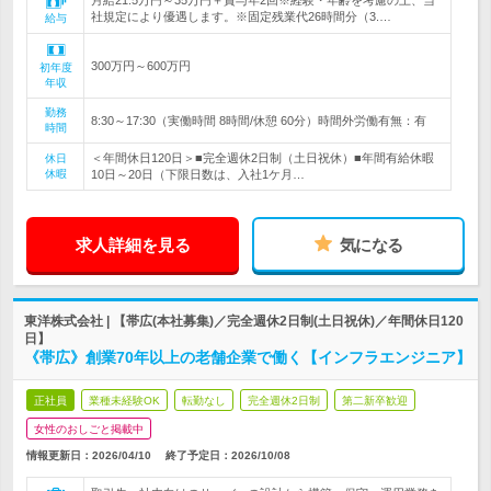
月給21.5万円～35万円＋賞与年2回※経験・年齢を考慮の上、当
社規定により優遇します。※固定残業代26時間分（3.…
給与
300万円～600万円
初年度
年収
勤務
8:30～17:30（実働時間 8時間/休憩 60分）時間外労働有無：有
時間
＜年間休日120日＞■完全週休2日制（土日祝休）■年間有給休暇
休日
休暇
10日～20日（下限日数は、入社1ケ月…
求人詳細を見る
気になる
東洋株式会社 | 【帯広(本社募集)／完全週休2日制(土日祝休)／年間休日120
日】
《帯広》創業70年以上の老舗企業で働く【インフラエンジニア】
正社員
業種未経験OK
転勤なし
完全週休2日制
第二新卒歓迎
女性のおしごと掲載中
情報更新日：2026/04/10
終了予定日：
2026/10/08