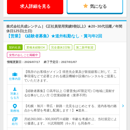
求人詳細を見る
気になる
株式会社共成レンテム | 《正社員登用実績9割以上》★20~30代活躍／年間
休日125日(土日)
【営業】《経験者募集》★道外転勤なし・賞与年2回
契約社員
業種未経験OK
完全週休2日制
第二新卒歓迎
女性のおしごと掲載中
情報更新日：2026/07/17
終了予定日：
2027/01/07
【既存のお客様がメイン】得意先企業及び新規顧客に対して、工
事現場などで必要とされる建設機械や設備のレンタルをご提案し
仕事内容
ていただきます。
【経験者募集】◎高卒以上 ◎要普免(AT限定可) ◎地域に貢献す
対象と
る仕事がしたい方 ◎営業経験者（業界不問）
なる方
【札幌・旭川・帯広・釧路・北見をはじめとする、道内各地の拠
点から希望を考慮し配属します！】 ■道央…
勤務地
月給260,000～300,000円※経験・年齢を考慮の上、当社規定によ
り優遇します。 ※試用期間（6ヶ月）も同条件…
給与