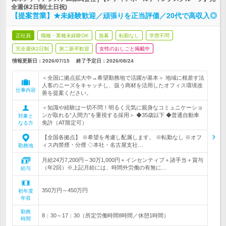
全週休2日制(土日祝)
【提案営業】★未経験歓迎／頑張りを正当評価／20代で高収入◎
正社員
職種・業種未経験OK
急募
転勤なし
学歴不問
完全週休2日制
第二新卒歓迎
女性のおしごと掲載中
情報更新日：2026/07/15
終了予定日：
2026/08/24
＜全国に拠点拡大中→希望勤務地で活躍が基本＞ 地域に根差す法
人客のニーズをキャッチし、扱う商材を活用したオフィス環境改
仕事内容
善を提案ください。
＜知識や経験は一切不問！明るく元気に親身なコミュニケーショ
ンが取れる“人間力”を重視する採用＞ ◆35歳以下 ◆普通自動車
対象と
免許（AT限定可）
なる方
【全国各拠点】 ※希望を考慮し配属します。 ※転勤なし ※オフ
ィス内禁煙・分煙 ◇本社・名古屋支社…
勤務地
月給24万7,200円～30万1,000円＋インセンティブ＋諸手当＋賞与
（年2回）※上記月給には、時間外労働の有無に…
給与
350万円～450万円
初年度
年収
勤務
8：30～17：30（所定労働時間8時間／休憩1時間）
時間