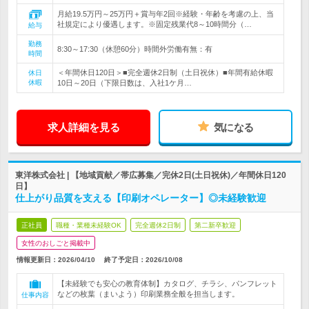
月給19.5万円～25万円＋賞与年2回※経験・年齢を考慮の上、当
社規定により優遇します。※固定残業代8～10時間分（…
給与
勤務
8:30～17:30（休憩60分）時間外労働有無：有
時間
＜年間休日120日＞■完全週休2日制（土日祝休）■年間有給休暇
休日
休暇
10日～20日（下限日数は、入社1ケ月…
求人詳細を見る
気になる
東洋株式会社 | 【地域貢献／帯広募集／完休2日(土日祝休)／年間休日120
日】
仕上がり品質を支える【印刷オペレーター】◎未経験歓迎
正社員
職種・業種未経験OK
完全週休2日制
第二新卒歓迎
女性のおしごと掲載中
情報更新日：2026/04/10
終了予定日：
2026/10/08
【未経験でも安心の教育体制】カタログ、チラシ、パンフレット
などの枚葉（まいよう）印刷業務全般を担当します。
仕事内容