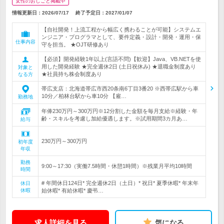
女性のおしごと掲載中
情報更新日：2026/07/17
終了予定日：
2027/01/07
【自社開発！上流工程から幅広く携わることが可能】システムエ
ンジニア・プログラマとして、要件定義・設計・開発・運用・保
仕事内容
守を担当。 ★OJT研修あり
【必須】開発経験1年以上(言語不問)【歓迎】Java、VB.NETを使
用した開発経験 ★完全週休2日 (土日祝休み) ★退職金制度あり
対象と
★社員持ち株会制度あり
なる方
帯広支店：北海道帯広市西20条南6丁目3番20 ※西帯広駅から車
10分／柏林台駅から車10分 【雇…
勤務地
年俸230万円～300万円※12分割した金額を毎月支給※経験・年
齢・スキルを考慮し加給優遇します。※試用期間3カ月あ…
給与
230万円～300万円
初年度
年収
勤務
9:00～17:30（実働7.5時間・休憩1時間）※残業月平均10時間
時間
# 年間休日124日* 完全週休2日（土日）* 祝日* 夏季休暇* 年末年
休日
休暇
始休暇* 有給休暇* 慶弔…
求人詳細を見る
気になる