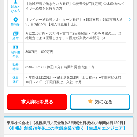
【地域密着で働きたい方歓迎】◎要普免(AT限定可) ◎水産物のバ
対象と
イヤー経験をお持ちの方
なる方
【マイカー通勤可／U・Iターン歓迎】 ■釧路支店：釧路市南大通
5丁目3番15号 【雇入れ直後】上記…
勤務地
月給21.5万円～35万円＋賞与年2回※経験・年齢を考慮の上、当
社規定により優遇します。※固定残業代26時間分（3.…
給与
300万円～600万円
初年度
年収
勤務
8:30～17:30（休憩60分）時間外労働有無：有
時間
＜年間休日120日＞■完全週休2日制（土日祝休）■年間有給休暇
休日
休暇
10日～20日（下限日数は、入社1ケ月…
求人詳細を見る
気になる
東洋株式会社 | 【札幌採用／完全週休2日制(土日祝休)／年間休日120日】
《札幌》創業70年以上の老舗企業で働く【生成AIエンジニア】