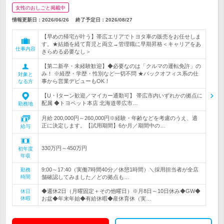
女性のおしごと掲載中
情報更新日：2026/06/26
終了予定日：
2026/08/27
【早めの帰宅が叶う】帯広エリアでトヨタ車の販売をお任せしま
す。★結婚を経て育児と両立→管理職に早期昇格＜キャリアをあ
仕事内容
きらめる必要なし＞
【第二新卒・未経験歓迎】◆必要なのは「クルマの運転免許」の
み！ ※経歴・学歴・性別など一切不問 ★バックオフィス系の仕
対象と
事から営業デビューもOK！
なる方
【U・Iターン歓迎／マイカー通勤可】 帯広市内いずれかの拠点に
配属 ◆トヨペット本店 北海道帯広市…
勤務地
月給 200,000円～260,000円※経験・年齢などを考慮のうえ、適
正に決定します。【試用期間】6か月／期間中の…
給与
330万円～450万円
初年度
年収
9:00～17:40（実働7時間40分／休憩1時間）＼採用担当者が全店
勤務
時間
舗確認してみました／どの拠点も…
◆週休2日（月曜固定＋その他曜日）※月8日～10日休み◆GW◆
休日
休暇
お盆◆年末年始◆有給休暇◆産休育休（実…