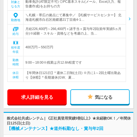
動車免許(AT限定不可) ◎PC基本スキル(メール、Excel入力、報
対象と
告書作成)をお持ちの方
なる方
＼札幌・帯広の拠点にて募集中／ 【札幌サービスセンター】 北
海道札幌市白石区南郷通21丁目南4-1…
勤務地
月給226,400円～266,400円＋諸手当＋賞与年2回(前年実績5ヵ月
分)※経験・スキル・資格などを考慮の上、当…
給与
400万円～550万円
初年度
年収
勤務
9:00～18:00※残業は月12.6h程度です
時間
【年間休日121日】* 週休二日制(土日) ※月に1～2回土曜出勤あ
休日
休暇
り【休暇】* 長期連休(GW、夏…
求人詳細を見る
気になる
株式会社共成レンテム | 《正社員登用実績9割以上》★未経験OK！／年間休
日125日(土日)
【機械メンテナンス】★道外転勤なし・賞与年2回