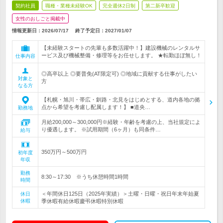
契約社員
職種・業種未経験OK
完全週休2日制
第二新卒歓迎
女性のおしごと掲載中
情報更新日：2026/07/17
終了予定日：
2027/01/07
【未経験スタートの先輩も多数活躍中！】建設機械のレンタルサ
ービス及び機械整備・修理等をお任せします。 ★転勤ほぼ無し！
仕事内容
◎高卒以上 ◎要普免(AT限定可) ◎地域に貢献する仕事がしたい
対象と
方
なる方
【札幌・旭川・帯広・釧路・北見をはじめとする、道内各地の拠
点から希望を考慮し配属します！】 ■道央…
勤務地
月給200,000～300,000円※経験・年齢を考慮の上、当社規定によ
り優遇します。 ※試用期間（6ヶ月）も同条件…
給与
350万円～500万円
初年度
年収
勤務
8:30～17:30 ※うち休憩時間1時間
時間
＜年間休日125日（2025年実績）＞土曜・日曜・祝日年末年始夏
休日
休暇
季休暇有給休暇慶弔休暇特別休暇