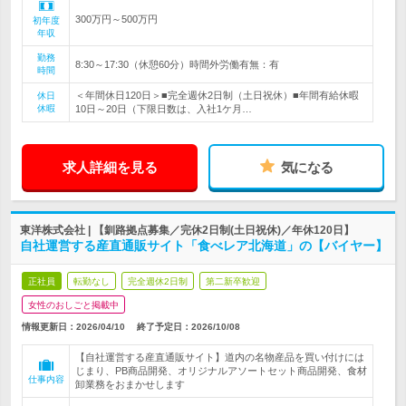
300万円～500万円
初年度
年収
勤務
8:30～17:30（休憩60分）時間外労働有無：有
時間
＜年間休日120日＞■完全週休2日制（土日祝休）■年間有給休暇
休日
休暇
10日～20日（下限日数は、入社1ケ月…
求人詳細を見る
気になる
東洋株式会社 | 【釧路拠点募集／完休2日制(土日祝休)／年休120日】
自社運営する産直通販サイト「食べレア北海道」の【バイヤー】
正社員
転勤なし
完全週休2日制
第二新卒歓迎
女性のおしごと掲載中
情報更新日：2026/04/10
終了予定日：
2026/10/08
【自社運営する産直通販サイト】道内の名物産品を買い付けには
じまり、PB商品開発、オリジナルアソートセット商品開発、食材
仕事内容
卸業務をおまかせします