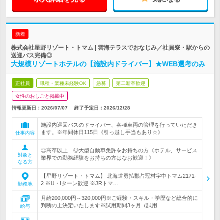
新着
株式会社星野リゾート・トマム | 雲海テラスでおなじみ／社員寮・駅からの
送迎バス完備◎
大規模リゾートホテルの【施設内ドライバー】★WEB選考のみ
正社員
職種・業種未経験OK
急募
第二新卒歓迎
女性のおしごと掲載中
情報更新日：2026/07/07
終了予定日：
2026/12/28
施設内巡回バスのドライバー、各種車両の管理を行っていただき
ます。※年間休日115日《引っ越し手当もあり☆》
仕事内容
◎高卒以上 ◎大型自動車免許をお持ちの方《ホテル、サービス
対象と
業界での勤務経験をお持ちの方はなお歓迎！》
なる方
【星野リゾート・トマム】 北海道勇払郡占冠村字中トマム2171-
2 ※U・Iターン歓迎 ※JRトマ…
勤務地
月給200,000円～320,000円※ご経験・スキル・学歴など総合的に
判断の上決定いたします※試用期間3ヶ月（試用…
給与