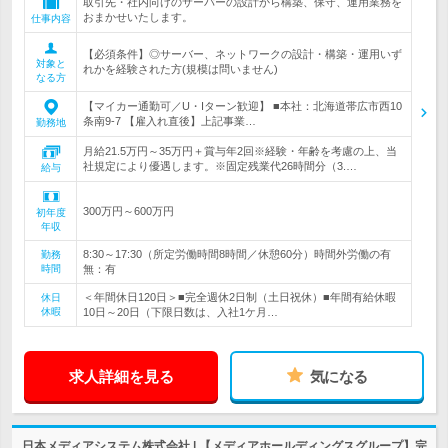
取引先・社内向けのサーバーの設計から構築、保守、運用業務を
おまかせいたします。
仕事内容
【必須条件】◎サーバー、ネットワークの設計・構築・運用いず
対象と
れかを経験された方(規模は問いません)
なる方
【マイカー通勤可／U・Iターン歓迎】 ■本社：北海道帯広市西10
条南9-7 【雇入れ直後】上記事業…
勤務地
月給21.5万円～35万円＋賞与年2回※経験・年齢を考慮の上、当
社規定により優遇します。※固定残業代26時間分（3.…
給与
300万円～600万円
初年度
年収
8:30～17:30（所定労働時間8時間／休憩60分）時間外労働の有
勤務
時間
無：有
＜年間休日120日＞■完全週休2日制（土日祝休）■年間有給休暇
休日
休暇
10日～20日（下限日数は、入社1ケ月…
求人詳細を見る
気になる
日本メディアシステム株式会社 | 【メディアホールディングスグループ】完