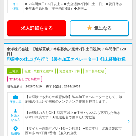
# ＜年間休日125日以上＞◆完全週休2日制（土・日）◆祝日休み
休日
休暇
◆年末年始休暇（年平均約6日）◆夏季…
求人詳細を見る
気になる
東洋株式会社 | 【地域貢献／帯広募集／完休2日(土日祝休)／年間休日120
日】
印刷物の仕上げを行う【製本加工オペレーター】◎未経験歓迎
正社員
職種・業種未経験OK
完全週休2日制
第二新卒歓迎
女性のおしごと掲載中
情報更新日：2026/04/10
終了予定日：
2026/10/08
【未経験でも安心の教育体制】製本加工オペレーターとして、印
刷物の仕上げや機械のメンテナンス作業を担当します。
仕事内容
【未経験の方もOK】◎高卒以上★手当やお休みも充実した働き
対象と
やすい環境です！★地域密着で働きたい方歓迎
なる方
【マイカー通勤可／U・Iターン歓迎】 ■帯広本社：北海道帯広市
西10条南9丁目7番地 【雇入れ直後…
勤務地