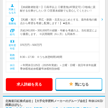
【未経験者歓迎！】◎高卒以上 ◎要普免(AT限定可) ◎地域に貢
対象と
献する仕事がしたい方 ◎営業未経験でも安心してください！
なる方
【札幌・旭川・帯広・釧路・北見をはじめとする、道内各地の拠
点から希望を考慮し配属します！】 ■道央…
勤務地
月給240,000～300,000円※経験・年齢を考慮の上、当社規定によ
り優遇します。 ※試用期間（6ヶ月）も同条件…
給与
370万円～500万円
初年度
年収
勤務
8:30～17:30 ※うち休憩時間1時間
時間
＜年間休日125日（2025年実績）＞土曜・日曜・祝日年末年始夏
休日
休暇
季休暇有給休暇慶弔休暇特別休暇
求人詳細を見る
気になる
北海道日紅株式会社 | 【大手化学肥料メーカーのグループ会社】年休126日/
残業ほぼなし