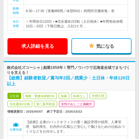
年収
勤務
8:30～17:30（実働8時間／休憩60分）時間外労働有無：有
時間
＜年間休日120日＞■完全週休2日制（土日祝休）■年間有給休暇
休日
休暇
10日～20日（下限日数は、入社1ケ月…
求人詳細を見る
気になる
株式会社ズコーシャ | 創業1959年！専門ノウハウで北海道全域でまちづく
りを支える！
【総務】経験者歓迎／賞与年2回／残業少・土日休・年休120日
以上
正社員
職種・業種未経験OK
急募
転勤なし
学歴不問
完全週休2日制
第二新卒歓迎
女性のおしごと掲載中
情報更新日：2026/05/07
終了予定日：
2026/10/22
【総務】企業のバックオフィスの要！施設管理や採用、人事管
理、福利厚生、社内外の広報など安心して働けるための仕組みづ
仕事内容
くりなどをお任せします。