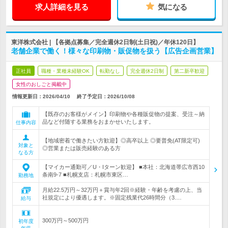
求人詳細を見る
気になる
東洋株式会社 | 【各拠点募集／完全週休2日制(土日祝)／年休120日】
老舗企業で働く！様々な印刷物・販促物を扱う【広告企画営業】
正社員
職種・業種未経験OK
転勤なし
完全週休2日制
第二新卒歓迎
女性のおしごと掲載中
情報更新日：2026/04/10
終了予定日：
2026/10/08
【既存のお客様がメイン】印刷物や各種販促物の提案、受注～納
品など付随する業務をおまかせいたします。
仕事内容
【地域密着で働きたい方歓迎】◎高卒以上 ◎要普免(AT限定可)
対象と
◎営業または販売経験のある方
なる方
【マイカー通勤可／U・Iターン歓迎】 ■本社：北海道帯広市西10
条南9-7 ■札幌支店：札幌市東区…
勤務地
月給22.5万円～32万円＋賞与年2回※経験・年齢を考慮の上、当
社規定により優遇します。※固定残業代26時間分（3.…
給与
300万円～500万円
初年度