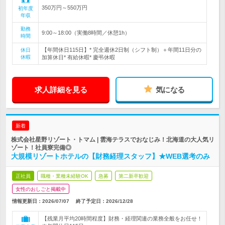
350万円～550万円
初年度
年収
勤務
9:00～18:00（実働8時間／休憩1h）
時間
【年間休日115日】* 完全週休2日制（シフト制）＋年間11日分の
休日
休暇
加算休日* 有給休暇* 慶弔休暇
求人詳細を見る
気になる
新着
株式会社星野リゾート・トマム | 雲海テラスでおなじみ！北海道の大人気リ
ゾート！社員寮完備◎
大規模リゾートホテルの【財務経理スタッフ】★WEB選考のみ
正社員
職種・業種未経験OK
急募
第二新卒歓迎
女性のおしごと掲載中
情報更新日：2026/07/07
終了予定日：
2026/12/28
【残業月平均20時間程度】財務・経理関連の業務全般をお任せ！