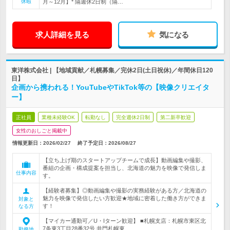
休暇
月～12月】* 隔週休2日制（隔…
求人詳細を見る
気になる
東洋株式会社 | 【地域貢献／札幌募集／完休2日(土日祝休)／年間休日120
日】
企画から携われる！YouTubeやTikTok等の【映像クリエイタ
ー】
正社員
業種未経験OK
転勤なし
完全週休2日制
第二新卒歓迎
女性のおしごと掲載中
情報更新日：2026/02/27
終了予定日：
2026/08/27
【立ち上げ期のスタートアップチームで成長】動画編集や撮影、
番組の企画・構成提案を担当し、北海道の魅力を映像で発信しま
仕事内容
す。
【経験者募集】◎動画編集や撮影の実務経験がある方／北海道の
魅力を映像で発信したい方歓迎★地域に密着した働き方ができま
対象と
す！
なる方
【マイカー通勤可／U・Iターン歓迎】 ■札幌支店：札幌市東区北
7条東3丁目28番32号 井門札幌東…
勤務地