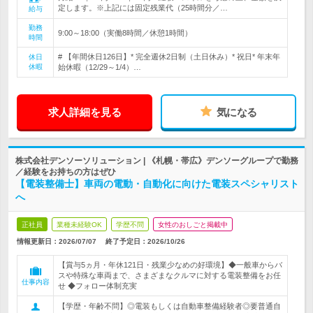
定します。※上記には固定残業代（25時間分／…
給与
勤務
9:00～18:00（実働8時間／休憩1時間）
時間
# 【年間休日126日】* 完全週休2日制（土日休み）* 祝日* 年末年
休日
休暇
始休暇（12/29～1/4）…
求人詳細を見る
気になる
株式会社デンソーソリューション | 《札幌・帯広》デンソーグループで勤務
／経験をお持ちの方はぜひ
【電装整備士】車両の電動・自動化に向けた電装スペシャリスト
へ
正社員
業種未経験OK
学歴不問
女性のおしごと掲載中
情報更新日：2026/07/07
終了予定日：
2026/10/26
【賞与5ヵ月・年休121日・残業少なめの好環境】◆一般車からバ
スや特殊な車両まで、さまざまなクルマに対する電装整備をお任
仕事内容
せ ◆フォロー体制充実
【学歴・年齢不問】◎電装もしくは自動車整備経験者◎要普通自