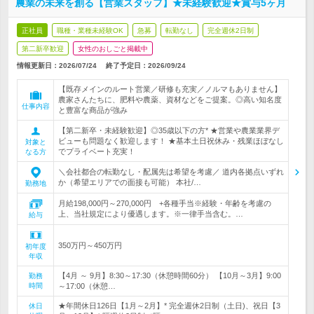
農業の未来を創る【営業スタッフ】★未経験歓迎★賞与5ヶ月
正社員
職種・業種未経験OK
急募
転勤なし
完全週休2日制
第二新卒歓迎
女性のおしごと掲載中
情報更新日：2026/07/24
終了予定日：
2026/09/24
【既存メインのルート営業／研修も充実／ノルマもありません】
農家さんたちに、肥料や農薬、資材などをご提案。◎高い知名度
仕事内容
と豊富な商品が強み
【第二新卒・未経験歓迎】◎35歳以下の方* ★営業や農業業界デ
ビューも問題なく歓迎します！ ★基本土日祝休み・残業ほぼなし
対象と
でプライベート充実！
なる方
＼会社都合の転勤なし・配属先は希望を考慮／ 道内各拠点いずれ
か（希望エリアでの面接も可能） 本社/…
勤務地
月給198,000円～270,000円 +各種手当※経験・年齢を考慮の
上、当社規定により優遇します。※一律手当含む。…
給与
350万円～450万円
初年度
年収
【4月 ～ 9月】8:30～17:30（休憩時間60分） 【10月～3月】9:00
勤務
時間
～17:00（休憩…
★年間休日126日【1月～2月】* 完全週休2日制（土日)、祝日【3
休日