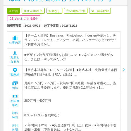
正社員
業種未経験OK
転勤なし
完全週休2日制
第二新卒歓迎
女性のおしごと掲載中
情報更新日：2026/05/29
終了予定日：
2026/11/19
【チームと連携】Illustrator、Photoshop、Indesignを使用し、チ
ラシ、パンフレット、ポスター、名刺、パッケージなどのデザイ
仕事内容
ン制作をおまかせ
■デザイン制作実務経験をお持ちの方 ■マネジメント経験があ
対象と
る、または、やってみたい方
なる方
【帯広本社募集／U・Iターン歓迎】 ■帯広本社：北海道帯広市西
10条南9丁目7番地 【雇入れ直後】…
勤務地
月給19.5万円～25万円＋賞与年2回※経験・年齢を考慮の上、当
社規定により優遇します。※固定残業代11時間分（1.…
給与
280万円～400万円
初年度
年収
勤務
8:30～17:30（休憩60分）
時間
＜年間休日120日＞■完全週休2日制（土日祝休）■年間有給休暇
休日
休暇
10日～20日（下限日数は、入社1ケ月…