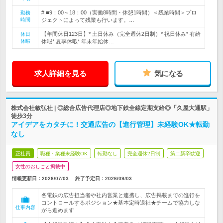
# ■9：00～18：00（実働8時間・休憩1時間）＜残業時間＞プロ
勤務
時間
ジェクトによって残業も行います。…
【年間休日123日】* 土日休み（完全週休2日制）* 祝日休み* 有給
休日
休暇
休暇* 夏季休暇* 年末年始休…
求人詳細を見る
気になる
株式会社敏弘社 | ◎総合広告代理店◎地下鉄全線定期支給◎「久屋大通駅」
徒歩3分
アイデアをカタチに！交通広告の【進行管理】未経験OK★転勤
なし
正社員
職種・業種未経験OK
転勤なし
完全週休2日制
第二新卒歓迎
女性のおしごと掲載中
情報更新日：2026/07/03
終了予定日：
2026/09/03
各電鉄の広告担当者や社内営業と連携し、広告掲載までの進行を
コントロールするポジション★基本定時退社★チームで協力しな
仕事内容
がら進めます