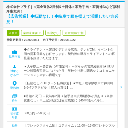
株式会社プラド | ＜完全週休2日制&土日休＞家族手当・家賃補助など福利
厚生充実！
【広告営業】◆転勤なし！◆岐阜で腰を据えて活躍したい方必
見！
正社員
業種未経験OK
転勤なし
完全週休2日制
情報更新日：2026/05/11
終了予定日：
2026/10/22
◆クライアントへSNSやデジタル広告、テレビCM、イベント企
画の提案営業をお任せします。契約後の既存クライアントへの再
仕事内容
提案も担当いただきます。
▼大卒以上▼要普免（AT限定可）▼何らかの営業経験者|★UIJタ
ーン転職希望者にもぴったり！年齢や社歴に関係なくコミュニケ
対象と
ーションしやすい職場です
なる方
【転勤なし／UIJターン転職歓迎】 ■本社／岐阜県岐阜市神田町
1-8-4プラドビル 【雇入れ直後】…
勤務地
■月給25万円 ＋賞与年2回 ＋諸手当※試用期間6か月あり（条件
変更なし）※上記月給には固定残業代（45時間分／月6…
給与
360万円～500万円
初年度
年収
【フレックスタイム制】コアタイム：11:00～15:00フレキシブル
勤務