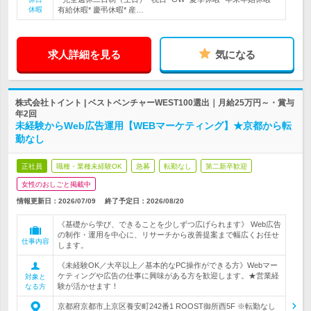
休暇
有給休暇* 慶弔休暇* 産…
求人詳細を見る
気になる
株式会社トイント | ベストベンチャーWEST100選出｜月給25万円～・賞与
年2回
未経験からWeb広告運用【WEBマーケティング】★京都から転
勤なし
正社員
職種・業種未経験OK
急募
転勤なし
第二新卒歓迎
女性のおしごと掲載中
情報更新日：2026/07/09
終了予定日：
2026/08/20
《基礎から学び、できることを少しずつ広げられます》 Web広告
の制作・運用を中心に、リサーチから改善提案まで幅広くお任せ
仕事内容
します。
《未経験OK／大卒以上／基本的なPC操作ができる方》Webマー
ケティングや広告の仕事に興味がある方を歓迎します。★営業経
対象と
験が活かせます！
なる方
京都府京都市上京区養安町242番1 ROOST御所西5F ※転勤なし