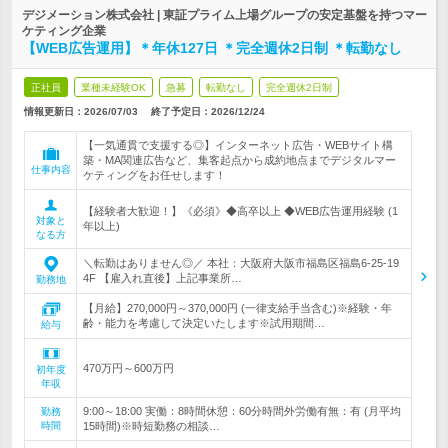
デジメーション株式会社 | 東証プライム上場グループの安定基盤を持つマー
ケティング企業
【WEB広告運用】＊年休127日 ＊完全週休2日制 ＊転勤なし
正社員
業種未経験OK
急募
転勤なし
完全週休2日制
情報更新日：2026/07/03
終了予定日：
2026/12/24
【一気通貫で支援する◎】インターネット広告・WEBサイト構
築・MA関連広告など、集客起点から成約地点までデジタルマー
仕事内容
ケティングをお任せします！
【経験者大歓迎！】《必須》◆高卒以上 ◆WEB広告運用経験 (1
対象と
年以上)
なる方
＼転勤はありません◎／ 本社：大阪府大阪市福島区福島6-25-19
4F 【雇入れ直後】上記事業所…
勤務地
【月給】270,000円～370,000円 (一律支給手当含む)※経験・年
齢・能力を考慮して決定いたします※試用期間…
給与
470万円～600万円
初年度
年収
9:00～18:00 実働：8時間休憩：60分時間外労働有無：有 (月平均
勤務
時間
15時間)※時短勤務の相談…