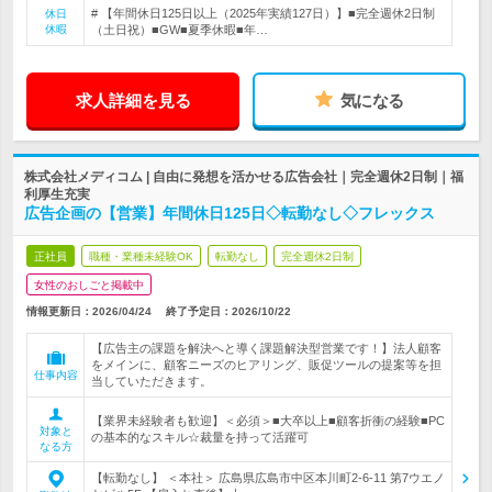
# 【年間休日125日以上（2025年実績127日）】■完全週休2日制
休日
休暇
（土日祝）■GW■夏季休暇■年…
求人詳細を見る
気になる
株式会社メディコム | 自由に発想を活かせる広告会社｜完全週休2日制｜福
利厚生充実
広告企画の【営業】年間休日125日◇転勤なし◇フレックス
正社員
職種・業種未経験OK
転勤なし
完全週休2日制
女性のおしごと掲載中
情報更新日：2026/04/24
終了予定日：
2026/10/22
【広告主の課題を解決へと導く課題解決型営業です！】法人顧客
をメインに、顧客ニーズのヒアリング、販促ツールの提案等を担
仕事内容
当していただきます。
【業界未経験者も歓迎】＜必須＞■大卒以上■顧客折衝の経験■PC
対象と
の基本的なスキル☆裁量を持って活躍可
なる方
【転勤なし】 ＜本社＞ 広島県広島市中区本川町2-6-11 第7ウエノ