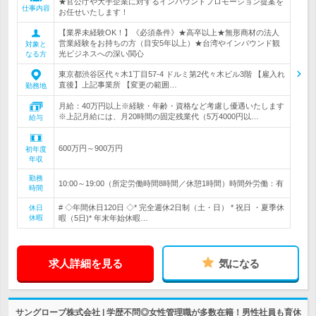
★官公庁や大手企業に対するインバウンドプロモーション提案を
仕事内容
お任せいたします！
【業界未経験OK！】《必須条件》★高卒以上★無形商材の法人
営業経験をお持ちの方（目安5年以上）★台湾やインバウンド観
対象と
光ビジネスへの深い関心
なる方
東京都渋谷区代々木1丁目57-4 ドルミ第2代々木ビル3階 【雇入れ
直後】上記事業所 【変更の範囲…
勤務地
月給：40万円以上※経験・年齢・資格など考慮し優遇いたします
※上記月給には、月20時間の固定残業代（5万4000円以…
給与
600万円～900万円
初年度
年収
勤務
10:00～19:00（所定労働時間8時間／休憩1時間）時間外労働：有
時間
# ◇年間休日120日 ◇* 完全週休2日制（土・日） * 祝日 ・夏季休
休日
休暇
暇（5日)* 年末年始休暇…
求人詳細を見る
気になる
サングローブ株式会社 | 学歴不問◎女性管理職が多数在籍！男性社員も育休