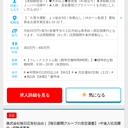
【未経験歓迎！】◆大卒以上◆要普免（AT限定可）★未経験入社
メンバー活躍中！★人柄・意欲重視◎プライベートを大切にした
対象と
い方もぜひ！
なる方
【「久屋大通駅」より徒歩3分｜転勤なし｜UIターン歓迎 】 愛知
県名古屋市東区泉1-22-22 T…
勤務地
月給25万円+賞与+各種手当※上記月給は基本給＋固定残業代とな
ります。※試用期間有（6ヶ月）試用期間中条件変動なし《…
給与
350万円～400万円
初年度
年収
# 【フレックスタイム制（標準労働時間8時間）】◆標準的な勤
勤務
時間
務時間：9:00～18:00（休憩60分…
# ★年間休日120日以上# 【休日】# ★ 完全週休2日制（土日）#
休日
休暇
★祝日# 【休暇】* 慶弔休…
求人詳細を見る
気になる
新着
株式会社毎日広告社仙台 | 【毎日新聞グループの安定基盤】○中途入社活躍