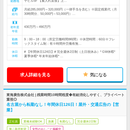
ヤビル5F 【雇入れ直後】上…
勤務地
月給285,000円～320,000円（一律手当を含む）※固定残業代（月
30時間分、50,000円～53,000円）…
給与
430万円～490万円
初年度
年収
9：00～18：00（所定労働時間8時間）※休憩時間：60分※フレ
勤務
時間
ックスタイム制：有※時間外労働有無…
# 【年間休日124日】# 完全週休2日制（土日祝休み）* GW休暇*
休日
休暇
夏季休暇* 年末年始休暇* …
求人詳細を見る
気になる
東海廣告株式会社 | 残業時間10時間程度◆有給消化しやすく、プライベート
重視◎
名古屋から転勤なし！年間休日126日！屋外・交通広告の【営
業】
正社員
業種未経験OK
急募
転勤なし
完全週休2日制
第二新卒歓迎
女性のおしごと掲載中