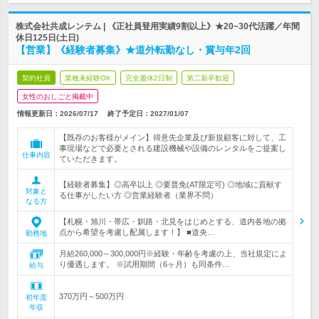
株式会社共成レンテム | 《正社員登用実績9割以上》★20~30代活躍／年間
休日125日(土日)
【営業】《経験者募集》★道外転勤なし・賞与年2回
契約社員
業種未経験OK
完全週休2日制
第二新卒歓迎
女性のおしごと掲載中
情報更新日：2026/07/17
終了予定日：
2027/01/07
【既存のお客様がメイン】得意先企業及び新規顧客に対して、工
事現場などで必要とされる建設機械や設備のレンタルをご提案し
仕事内容
ていただきます。
【経験者募集】◎高卒以上 ◎要普免(AT限定可) ◎地域に貢献す
対象と
る仕事がしたい方 ◎営業経験者（業界不問）
なる方
【札幌・旭川・帯広・釧路・北見をはじめとする、道内各地の拠
点から希望を考慮し配属します！】 ■道央…
勤務地
月給260,000～300,000円※経験・年齢を考慮の上、当社規定によ
り優遇します。 ※試用期間（6ヶ月）も同条件…
給与
370万円～500万円
初年度
年収