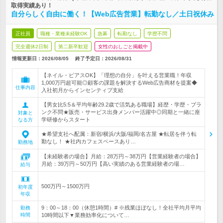
取得実績あり！
自分らしく自由に働く！【Web広告営業】転勤なし／土日祝休み
正社員
職種・業種未経験OK
急募
転勤なし
学歴不問
完全週休2日制
第二新卒歓迎
女性のおしごと掲載中
情報更新日：2026/08/05
終了予定日：
2026/08/31
【ネイル・ピアスOK】「理想の自分」を叶える営業職！年収
1,000万円超可能◎顧客の課題を解決するWeb広告商材を提案◆
仕事内容
入社初月からインセンティブ支給
【男女比5:5＆平均年齢29.2歳で活気ある職場】経歴・学歴・ブラ
ンク不問★販売・サービス出身メンバー活躍中◎同期と一緒に座
対象と
学研修からスタート
なる方
★希望支社へ配属：新宿/横浜/大阪/福岡/名古屋 ★転居を伴う転
勤なし！ ★社内カフェスペースあり…
勤務地
【未経験者の場合】月給：28万円～38万円【営業経験者の場合】
月給：39万円～50万円【高い実績のある営業経験者の場…
給与
500万円～1500万円
初年度
年収
9：00～18：00（休憩1時間）# ※残業ほぼなし！全社平均月平均
勤務
時間
10時間以下▼業務効率化について…