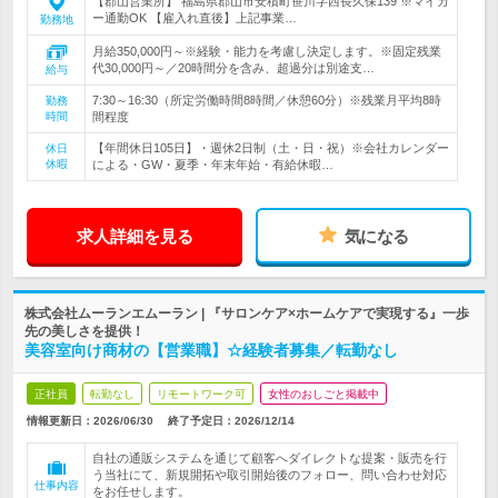
【郡山営業所】 福島県郡山市安積町笹川字西長久保139 ※マイカ
ー通勤OK 【雇入れ直後】上記事業…
勤務地
月給350,000円～※経験・能力を考慮し決定します。※固定残業
代30,000円～／20時間分を含み、超過分は別途支…
給与
7:30～16:30（所定労働時間8時間／休憩60分）※残業月平均8時
勤務
時間
間程度
【年間休日105日】・週休2日制（土・日・祝）※会社カレンダー
休日
休暇
による・GW・夏季・年末年始・有給休暇…
求人詳細を見る
気になる
株式会社ムーランエムーラン | 『サロンケア×ホームケアで実現する』一歩
先の美しさを提供！
美容室向け商材の【営業職】☆経験者募集／転勤なし
正社員
転勤なし
リモートワーク可
女性のおしごと掲載中
情報更新日：2026/06/30
終了予定日：
2026/12/14
自社の通販システムを通じて顧客へダイレクトな提案・販売を行
う当社にて、新規開拓や取引開始後のフォロー、問い合わせ対応
仕事内容
をお任せします。