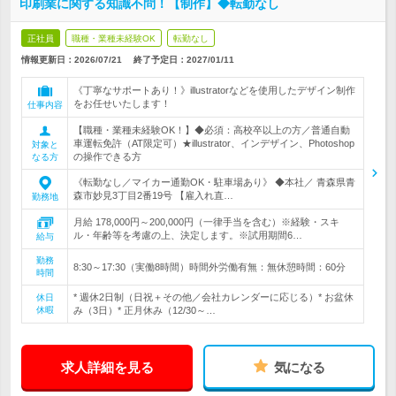
印刷業に関する知識不問！【制作】◆転勤なし
正社員
職種・業種未経験OK
転勤なし
情報更新日：2026/07/21
終了予定日：
2027/01/11
《丁寧なサポートあり！》illustratorなどを使用したデザイン制作
をお任せいたします！
仕事内容
【職種・業種未経験OK！】◆必須：高校卒以上の方／普通自動
車運転免許（AT限定可）★illustrator、インデザイン、Photoshop
対象と
の操作できる方
なる方
《転勤なし／マイカー通勤OK・駐車場あり》 ◆本社／ 青森県青
森市妙見3丁目2番19号 【雇入れ直…
勤務地
月給 178,000円～200,000円（一律手当を含む）※経験・スキ
ル・年齢等を考慮の上、決定します。※試用期間6…
給与
勤務
8:30～17:30（実働8時間）時間外労働有無：無休憩時間：60分
時間
* 週休2日制（日祝＋その他／会社カレンダーに応じる）* お盆休
休日
休暇
み（3日）* 正月休み（12/30～…
求人詳細を見る
気になる