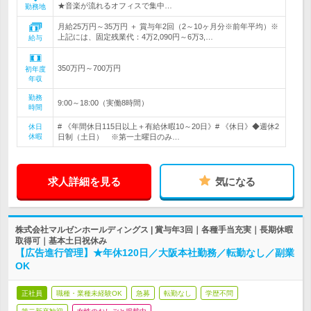
★音楽が流れるオフィスで集中…
勤務地
月給25万円～35万円 ＋ 賞与年2回（2～10ヶ月分※前年平均）※
上記には、固定残業代：4万2,090円～6万3,…
給与
350万円～700万円
初年度
年収
勤務
9:00～18:00（実働8時間）
時間
# 《年間休日115日以上＋有給休暇10～20日》# 《休日》◆週休2
休日
休暇
日制（土日） ※第一土曜日のみ…
求人詳細を見る
気になる
株式会社マルゼンホールディングス | 賞与年3回｜各種手当充実｜長期休暇
取得可｜基本土日祝休み
【広告進行管理】★年休120日／大阪本社勤務／転勤なし／副業
OK
正社員
職種・業種未経験OK
急募
転勤なし
学歴不問