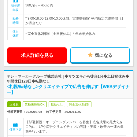
360万円～450万円
初年度
年収
* 9:00-18:00(12:00-13:00休憩、実働8時間)* 平均所定労働時間（1
勤務
時間
か月当たり…
休日
* 完全週休2日制（土日祝休み）* 年末年始休み
休暇
求人詳細を見る
気になる
テレ・マーカーグループ株式会社 | ◆サツエキから徒歩1分◆土日祝休み◆
年間休日128日◆転勤なし
<札幌/転勤なし>クリエイティブで広告を伸ばす【WEBデザイナ
ー】
正社員
業種未経験OK
転勤なし
完全週休2日制
情報更新日：2026/06/05
終了予定日：
2026/11/26
【部署新設！オープニングメンバーを募集】広告成果の最大化を
目的に、LPや広告クリエイティブの設計・実装・改善の一連の業
仕事内容
務を行います。