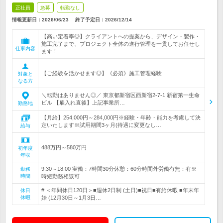
正社員
急募
転勤なし
情報更新日：2026/06/23
終了予定日：
2026/12/14
【高い定着率◎】クライアントへの提案から、デザイン・製作・
施工完了まで、プロジェクト全体の進行管理を一貫してお任せし
仕事内容
ます！
【ご経験を活かせます◎】《必須》施工管理経験
対象と
なる方
＼転勤はありません◎／ 東京都新宿区西新宿2-7-1 新宿第一生命
ビル 【雇入れ直後】上記事業所…
勤務地
【月給】254,000円～284,000円※経験・年齢・能力を考慮して決
定いたします※試用期間3ヶ月(待遇に変更なし…
給与
488万円～580万円
初年度
年収
9:30～18:00 実働：7時間30分休憩：60分時間外労働有無：有※
勤務
時間
時短勤務相談可
# ＜年間休日120日＞■週休2日制 (土日)■祝日■有給休暇 ■年末年
休日
休暇
始 (12月30日～1月3日…