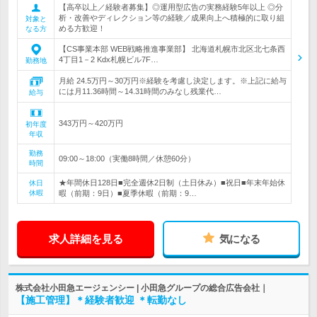
【高卒以上／経験者募集】◎運用型広告の実務経験5年以上 ◎分
析・改善やディレクション等の経験／成果向上へ積極的に取り組
対象と
める方歓迎！
なる方
【CS事業本部 WEB戦略推進事業部】 北海道札幌市北区北七条西
4丁目1－2 Kdx札幌ビル7F…
勤務地
月給 24.5万円～30万円※経験を考慮し決定します。※上記に給与
には月11.36時間～14.31時間のみなし残業代…
給与
343万円～420万円
初年度
年収
勤務
09:00～18:00（実働8時間／休憩60分）
時間
★年間休日128日■完全週休2日制（土日休み）■祝日■年末年始休
休日
休暇
暇（前期：9日）■夏季休暇（前期：9…
求人詳細を見る
気になる
株式会社小田急エージェンシー | 小田急グループの総合広告会社｜
【施工管理】＊経験者歓迎 ＊転勤なし