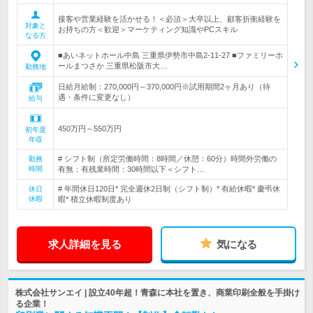
接客や営業経験を活かせる！＜必須＞大卒以上、顧客折衝経験を
対象と
お持ちの方＜歓迎＞マーケティング知識やPCスキル
なる方
■あいネットホール中島 三重県伊勢市中島2-11-27 ■ファミリーホ
ールまつさか 三重県松阪市大…
勤務地
日給月給制：270,000円～370,000円※試用期間2ヶ月あり（待
遇・条件に変更なし）
給与
450万円～550万円
初年度
年収
# シフト制（所定労働時間：8時間／休憩：60分）時間外労働の
勤務
時間
有無：有残業時間：30時間以下＜シフト…
# 年間休日120日* 完全週休2日制（シフト制）* 有給休暇* 慶弔休
休日
休暇
暇* 積立休暇制度あり
求人詳細を見る
気になる
株式会社サンエイ | 設立40年超！青森に本社を置き、商業印刷全般を手掛け
る企業！