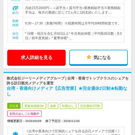
月給23万2000円～＋諸手当＋賞与手当+業務精励手当※業務精励
手当は、毎月の業績に応じて2ヵ月に1回支給いたします…
給与
勤務
9:30～17:30（実働7時間）※残業時間は月平均30時間程度です。
時間
* 日曜・祝日を含む月6日以上* 年次有給休暇（平均取得日数：8.0
休日
休暇
日／前年度実績）* 夏季休暇* …
求人詳細を見る
気になる
株式会社ジーリーメディアグループ | 台湾・香港でトップクラスのシェアを
誇る訪日観光メディアを運営
台湾・香港向けメディア【広告営業】★完全週休2日制★転勤な
し
正社員
業種未経験OK
急募
転勤なし
完全週休2日制
女性のおしごと掲載中
情報更新日：2026/06/09
終了予定日：
2026/11/26
《台湾や香港向けで圧倒的シェアを誇る訪日メディアで活躍！》