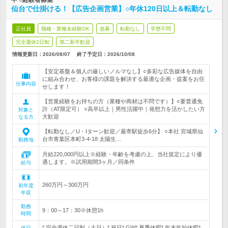
中 ○経験者募集
仙台で仕掛ける！【広告企画営業】○年休120日以上＆転勤なし
正社員
職種・業種未経験OK
急募
転勤なし
学歴不問
完全週休2日制
第二新卒歓迎
情報更新日：2026/08/07
終了予定日：
2026/10/08
【安定基盤＆個人の厳しいノルマなし】○多彩な広告媒体を自由
に組み合わせ、お客様の課題を解決する最適な企画・提案をお任
仕事内容
せします！
【営業経験をお持ちの方（業種や商材は不問です）】○要普通免
許（AT限定可） ○高卒以上｜男性活躍中｜発想力を活かしたい方
対象と
大歓迎
なる方
【転勤なし／U・Iターン歓迎／最寄駅徒歩6分】 ○本社 宮城県仙
台市青葉区本町3-4-18 太陽生…
勤務地
月給220,000円以上※経験・年齢を考慮の上、当社規定により優
遇します。※試用期間3ヶ月／同条件
給与
260万円～300万円
初年度
年収
勤務
9：00～17：30※休憩1h
時間
* 完全週休二日制（土日）* 祝日* GW* 夏季休暇* 年末年始休暇*
休日