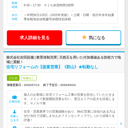
勤務
8:30～17:30 ※うち休憩時間1時間
時間
＜年間休日125日（2025年実績）＞土曜・日曜・祝日年末年始夏
休日
休暇
季休暇有給休暇慶弔休暇特別休暇
求人詳細を見る
気になる
株式会社吉田設備 | 教育体制充実│天然石を用いた付加価値ある技術力で地
域に貢献！
住宅リフォームの【提案営業】《郡山》★転勤なし
正社員
転勤なし
情報更新日：2026/07/13
終了予定日：
2026/09/24
個人のお客様に住宅リフォーム工事の営業を担当していただきま
す。メインで新規開拓営業を行い、受注エリアの拡大を目指しま
仕事内容
す。※ノルマ無
住宅・営業業界での営業経験があり、BtoC営業に自信のある方は
ぜひ当社で活躍しませんか？インセンティブでしっかり頑張りを
対象と
評価！
なる方