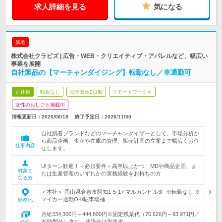
求人詳細を見る
気になる
新着
株式会社クラビズ | 広告・WEB・クリエイティブ・アパレルなど、幅広い
事業を展開
自社製品の【マーチャンダイジング】転勤なし／車通勤可
正社員
転勤なし
完全週休2日制
リモートワーク可
女性のおしごと掲載中
情報更新日：2026/06/18
終了予定日：
2026/11/30
自社肌着ブランドなどのマーチャンダイザーとして、市場分析か
ら商品企画、生産や在庫の管理、販売計画の立案まで幅広くお任
仕事内容
せします。
UIターン歓迎！＜必須要件＞高卒以上かつ、MDや商品企画、ま
対象と
たは生産管理のいずれかの実務経験をお持ちの方
なる方
＜本社＞ 岡山県倉敷市阿知1-5-17 マルカンビル3F ※転勤なし ※
マイカー通勤OK/駐車場補…
勤務地
月給334,300円～444,800円※固定残業代（70,626円～93,971円／
35時間分）含む。超過分は別途支…