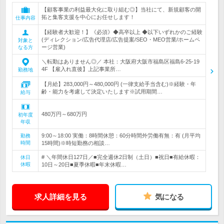
【顧客事業の利益最大化に取り組む◎】当社にて、新規顧客の開
拓と集客支援を中心にお任せします！
仕事内容
【経験者大歓迎！】《必須》◆高卒以上 ◆以下いずれかのご経験
(ディレクション/広告代理店/広告提案/SEO・MEO営業/ホームペ
対象と
ージ営業)
なる方
＼転勤はありません◎／ 本社：大阪府大阪市福島区福島6-25-19
4F 【雇入れ直後】上記事業所…
勤務地
【月給】283,000円～480,000円 (一律支給手当含む)※経験・年
齢・能力を考慮して決定いたします※試用期間…
給与
480万円～680万円
初年度
年収
9:00～18:00 実働：8時間休憩：60分時間外労働有無：有 (月平均
勤務
時間
15時間)※時短勤務の相談…
# ＼年間休日127日／■完全週休2日制（土日）■祝日■有給休暇：
休日
休暇
10日～20日■夏季休暇■年末休暇…
求人詳細を見る
気になる