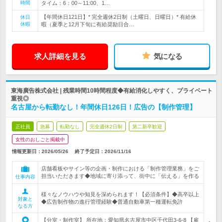
時間
タイム：6：00～11:00、1…
【年間休日121日】* 完全週休2日制（土曜日、日曜日）* 有給休
休日
休暇
暇（夏季と12月下旬に有給奨励日合…
求人詳細を見る
気になる
東海廣告株式会社 | 残業時間10時間程度◆有給消化しやすく、プライベート
重視◎
名古屋から転勤なし！年間休日126日！広告の【制作管理】
正社員
急募
転勤なし
完全週休2日制
第二新卒歓迎
女性のおしごと掲載中
情報更新日：2026/05/26
終了予定日：
2026/11/16
店舗看板やサイン等の企画・制作における「制作管理業務」をご
担当いただきます◆地域に寄り添って、街中に「伝える」を作る
仕事内容
様々なノウハウや知見を深められます！【必須条件】◆高卒以上
対象と
◆広告制作物の進行管理経験◆普通自動車第一種運転免許
なる方
【分室・制作室】 所在地：愛知県名古屋市中区千代田3-6-8 【雇