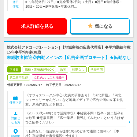
# ＼年間休日127日／■完全週休2日制（土日）■祝日■有給休暇：
休日
休暇
10日～20日■夏季休暇■年末休暇…
求人詳細を見る
気になる
株式会社アドコーポレーション | 【地域密着の広告代理店】◆平均勤続年数
15年◆平均年齢38歳
未経験者歓迎◎内勤メインの【広告企画プロモート】★転勤なし
正社員
職種・業種未経験OK
急募
転勤なし
学歴不問
第二新卒歓迎
女性のおしごと掲載中
情報更新日：2026/07/17
終了予定日：
2026/09/17
《オフィスワークが中心♪充実の研修あり》『河北新報』『河北
ウィークリーせんだい』など地元メディアで広告企画の立案や提
仕事内容
案、原稿作成などを担当。
《20・30代～60代まで活躍中◎》◆経験不問！既卒・第二新卒も
大歓迎 ◆意欲重視！「広告業界に挑戦してみたい」という方はぜ
対象と
ひご応募ください♪
なる方
＼転勤なし！仙台駅から徒歩10分のビルで通勤に便利♪／ 【本
社】宮城県仙台市青葉区中央4-6-1…
勤務地