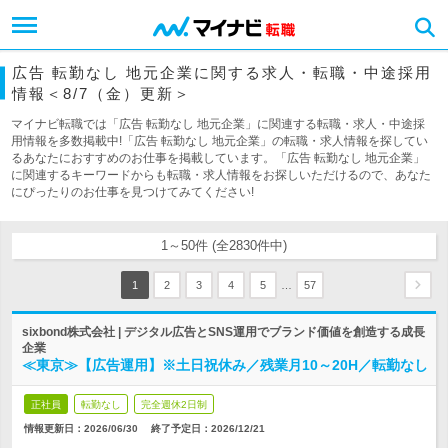
広告 転勤なし 地元企業に関する求人・転職・中途採用
情報＜8/7（金）更新＞
マイナビ転職では「広告 転勤なし 地元企業」に関連する転職・求人・中途採
用情報を多数掲載中!「広告 転勤なし 地元企業」の転職・求人情報を探してい
るあなたにおすすめのお仕事を掲載しています。「広告 転勤なし 地元企業」
に関連するキーワードからも転職・求人情報をお探しいただけるので、あなた
にぴったりのお仕事を見つけてみてください!
1～50件 (全2830件中)
…
1
2
3
4
5
57
sixbond株式会社 | デジタル広告とSNS運用でブランド価値を創造する成長
企業
≪東京≫【広告運用】※土日祝休み／残業月10～20H／転勤なし
正社員
転勤なし
完全週休2日制
情報更新日：2026/06/30
終了予定日：
2026/12/21