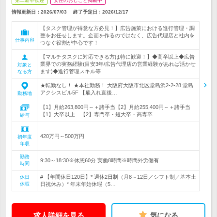
第二新卒歓迎
女性のおしごと掲載中
情報更新日：2026/07/03
終了予定日：
2026/12/17
【タスク管理が得意な方必見！】広告施策における進行管理・調
整をお任せします。企画を作るのではなく、広告代理店と社内を
仕事内容
つなぐ役割が中心です！
【マルチタスクに対応できる方は特に歓迎！】◆高卒以上◆広告
業界での実務経験(目安3年/広告代理店の営業経験があれば活かせ
対象と
ます)◆進行管理スキル等
なる方
★転勤なし！ ★本社勤務！ 大阪府大阪市北区堂島浜2-2-28 堂島
アクシスビル5F 【雇入れ直後…
勤務地
【1】月給263,800円～＋諸手当【2】月給255,400円～＋諸手当
【1】大卒以上 【2】専門卒・短大卒・高専卒…
給与
420万円～500万円
初年度
年収
勤務
9:30～18:30※休憩60分 実働8時間※時間外労働有
時間
# 【年間休日120日】* 週休2日制（月8～12日／シフト制／基本土
休日
休暇
日祝休み）* 年末年始休暇（5…
求人詳細を見る
気になる