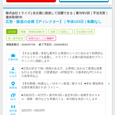
株式会社ミライズ | 名古屋に根差して活躍できる｜賞与年2回｜手当充実｜
連休取得OK
広告・販促の企画【ディレクター】｜年休123日｜転勤なし
正社員
職種・業種未経験OK
急募
転勤なし
完全週休2日制
第二新卒歓迎
女性のおしごと掲載中
情報更新日：2026/07/30
終了予定日：
2026/08/31
【大きな裁量／多彩な案件】お客様のニーズに合わせて効果的な
クリエイティブを提案し、クライアント企業の販売促進やブラン
仕事内容
ディングに貢献します。
■広告が好きで強い情熱がある方、お客様に合わせて最適な提案
を行える方歓迎 ◎普通免許（AT限定可）◎基本的なPCスキル
対象と
◎高専卒以上
なる方
【本社勤務／転勤なし／UIターン歓迎／駅チカ】 ■本社 愛知県名
古屋市東区葵2-3-15 ファミー…
勤務地
■月給25万～42万円＋賞与年2回＋改定年1回＋各種手当※スキ
ル・経験・能力などを考慮のうえ、給与額を決定いたします…
給与
320万円～530万円
初年度
年収