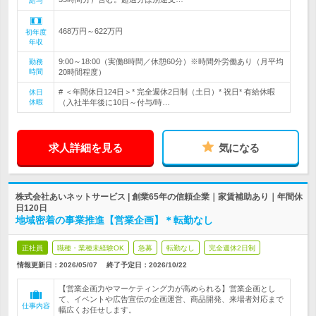
給与
468万円～622万円
初年度
年収
9:00～18:00（実働8時間／休憩60分）※時間外労働あり（月平均
勤務
時間
20時間程度）
# ＜年間休日124日＞* 完全週休2日制（土日）* 祝日* 有給休暇
休日
休暇
（入社半年後に10日～付与/時…
求人詳細を見る
気になる
株式会社あいネットサービス | 創業65年の信頼企業｜家賃補助あり｜年間休
日120日
地域密着の事業推進【営業企画】＊転勤なし
正社員
職種・業種未経験OK
急募
転勤なし
完全週休2日制
情報更新日：2026/05/07
終了予定日：
2026/10/22
【営業企画力やマーケティング力が高められる】営業企画とし
て、イベントや広告宣伝の企画運営、商品開発、来場者対応まで
仕事内容
幅広くお任せします。