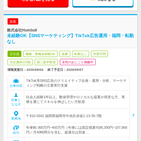
新着
株式会社Humbull
未経験OK【SNSマーケティング】TikTok広告運用・福岡・転勤
なし
正社員
職種・業種未経験OK
急募
転勤なし
学歴不問
完全週休2日制
第二新卒歓迎
女性のおしごと掲載中
情報更新日：2026/08/04
終了予定日：
2026/09/07
TikTok等SNS広告のクリエイティブ企画・運用・分析、マーケテ
ィング戦略の立案実行支援
仕事内容
社会人経験1年以上。数値管理やロジカルな提案が得意な方、実
対象と
務を通じてスキルを伸ばしたい方歓迎
なる方
〒810-0042 福岡県福岡市中央区赤坂1-13-35-7階
勤務地
年俸制 360万円~450万円（年俸には固定残業代86,300円~107,900
円／月40時間分を含む。超過分は別途…
給与