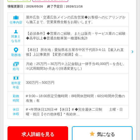
情報更新日：2026/05/26
終了予定日：
2026/11/16
屋外広告・交通広告メインの広告営業◆お客様へのヒアリングか
ら施工まで、営業業務全般をお願いします。
仕事内容
【必須条件】◆営業のご経験、または販売・サービス業のご経験
対象と
◆高卒以上◆普通自動車第一種運転免許
なる方
【本社】 所在地：愛知県名古屋市中区千代田3-4-11 【雇入れ直
後】上記事業所 【変更の範囲】会…
勤務地
月給：25万円～30万円※上記金額は一律手当45,000円～を含む。
※試用期間3か月あり(待遇変更なし)
給与
300万円～500万円
初年度
年収
# 9:00～18:00所定労働時間：8時間休憩時間：60分時間外労働の
勤務
時間
有無：有
# <年間休日126日># 【休日】# ◆完全週休二日制 土曜・日
休日
休暇
曜・祝日【その他休暇】* 有給休…
求人詳細を見る
気になる