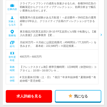
クライアントブランドの成長を加速させるため、各種SNS広告の
戦略策定からクリエイティブディレクション、効果分析まで幅広
仕事内容
い業務をお任せします。
複数案件の並走経験がある方歓迎！＜必須要件＞SNS広告の運用
経験が2年以上、クリエイティブ企画のディレクションができる
対象と
方
なる方
東京都品川区西五反田2-28-10 FP五反田ビル5階 ※転勤なし 【雇
入れ直後】上記事業所 【変…
勤務地
月給30万円～※月給には固定残業代（45時間分／77,320円～）を
含みます。 基本給：222,680円～※固定残業…
給与
400万円～600万円
初年度
年収
【フレックスタイム制】標準労働時間：1日8時間（休憩60分）コ
勤務
時間
アタイム：10:00～16:00フレキ…
# 完全週休2日制（土・日） * 祝日 * 年末年始休暇 * 夏期休暇 * 有
休日
休暇
給休暇 * 育児休暇 …
求人詳細を見る
気になる