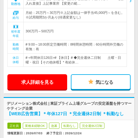
入れ直後】上記事業所 【変更の範…
勤務地
月給：25万円～30万円※上記金額は一律手当45,000円～を含む。
※試用期間3か月あり(待遇変更なし)
給与
300万円～500万円
初年度
年収
# 9:00～18:00所定労働時間：8時間休憩時間：60分時間外労働の
勤務
時間
有無：有
# <年間休日126日># 【休日】# ◆完全週休二日制 土曜・日
休日
休暇
曜・祝日【その他休暇】* 有給休…
求人詳細を見る
気になる
デジメーション株式会社 | 東証プライム上場グループの安定基盤を持つマー
ケティング企業
【WEB広告営業】＊年休127日 ＊完全週休2日制 ＊転勤なし
正社員
業種未経験OK
急募
転勤なし
完全週休2日制
情報更新日：2026/07/03
終了予定日：
2026/12/24