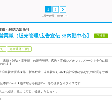
1
2
1件〜50件（全53件中）
学書籍・雑誌の出版社
営業職（販売管理/広告宣伝 ※内勤中心】
正社員
なし
完全週休2日制
（書籍・雑誌・電子版）の販売管理、広告・宣伝などオフィスワークを中心に幅
われます
上◎経験者優遇★第二新卒歓迎・未経験からOK★会社全体があなたの成長をサポ
区本郷7-2-7 ★最寄駅から徒歩2～3分の便利なオフィスです！
0円以上※経験、能力に応じ、優遇いたします。
円