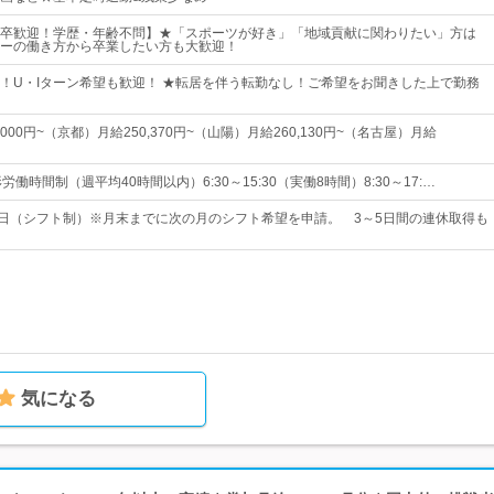
卒歓迎！学歴・年齢不問】★「スポーツが好き」「地域貢献に関わりたい」方は
ーの働き方から卒業したい方も大歓迎！
！U・Iターン希望も歓迎！ ★転居を伴う転勤なし！ご希望をお聞きした上で勤務
000円~（京都）月給250,370円~（山陽）月給260,130円~（名古屋）月給
労働時間制（週平均40時間以内）6:30～15:30（実働8時間）8:30～17:…
0日（シフト制）※月末までに次の月のシフト希望を申請。 3～5日間の連休取得も
気になる