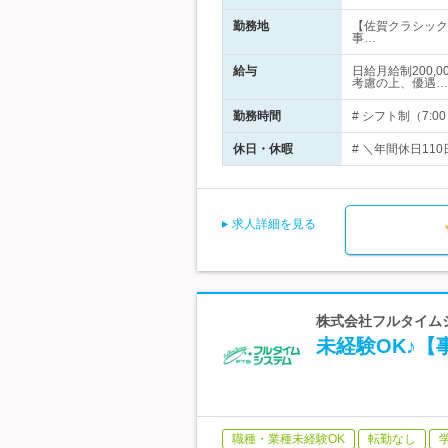
勤務地
【佐賀クラシック
事…
給与
日給月給制200,
考慮の上、優遇…
勤務時間
# シフト制（7:0
休日・休暇
# ＼年間休日11
求人詳細を見る
株式会社フルタイムシ
未経験OK♪【
職種・業種未経験OK
転勤なし