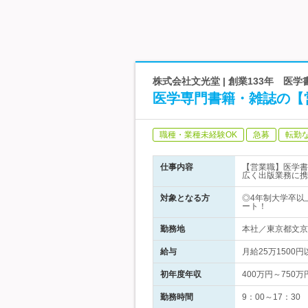
株式会社文光堂 | 創業133年 医
医学専門書籍・雑誌の【
職種・業種未経験OK
急募
転勤
仕事内容
【営業職】医学書
広く出版業務に携
対象となる方
◎4年制大学卒以
ート！
勤務地
本社／東京都文京
給与
月給25万150
初年度年収
400万円～750万
勤務時間
9：00～17：30