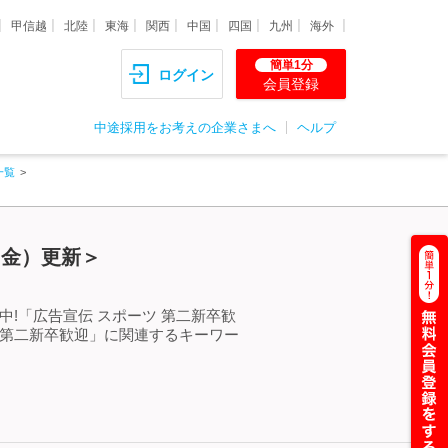
甲信越
北陸
東海
関西
中国
四国
九州
海外
簡単1分
ログイン
会員登録
中途採用をお考えの企業さまへ
ヘルプ
一覧
（金）更新＞
!「広告宣伝 スポーツ 第二新卒歓
 第二新卒歓迎」に関連するキーワー