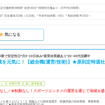
00* 所定労働時間:8時間* 休憩:60分* 時間外労働あり（月平均15時間）
23日* 完全週休2日制（土日祝）* 年末年始休暇（4日）* 有給休暇:年10日～
気になる
営事業で安定性◎*月9~10日休み*産育休実績あり*20~40代活躍中
を元気に！【総合職(運営/技術)】★原則定時退社
なし
学歴不問
第二新卒歓迎
なし／★転勤なし！スポーツエンタメの運営を通じて地域を盛
メを盛り上げよう！】 競輪などの競技場運営、映像関連の技術業務、事務業務、
画など★基本定時退勤&残業少なめ