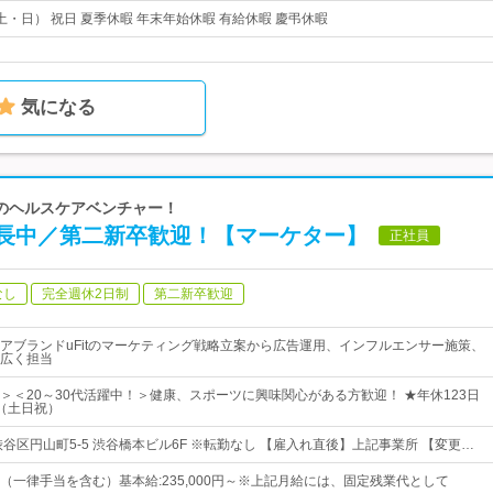
・日） 祝日 夏季休暇 年末年始休暇 有給休暇 慶弔休暇
気になる
成長のヘルスケアベンチャー！
長中／第二新卒歓迎！【マーケター】
正社員
なし
完全週休2日制
第二新卒歓迎
アブランドuFitのマーケティング戦略立案から広告運用、インフルエンサー施策、
広く担当
＞＜20～30代活躍中！＞健康、スポーツに興味関心がある方歓迎！ ★年休123日
（土日祝）
谷区円山町5-5 渋谷橋本ビル6F ※転勤なし 【雇入れ直後】上記事業所 【変更…
0円～（一律手当を含む）基本給:235,000円～※上記月給には、固定残業代として