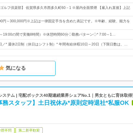
ゴルフ倶楽部】 佐賀県多久市西多久町60－1 ※屋内全面禁煙 【雇入れ直後】上記
000円～300,000円※上記は一律固定手当を含めた表記です。※年齢、経験、能力を
0～19:00の間で実働8時間）※休憩時間60分◇勤務パターン◇* 7:00～1…
0日／* 週休2日制（休日はシフト制）* 年間有給休暇10日～20日（下限日数は、…
気になる
ステム | 宅配ボックス40期連続業界シェアNo.1｜男女ともに育休取
事務スタッフ】土日祝休み*原則定時退社*私服OK
学歴不問
第二新卒歓迎