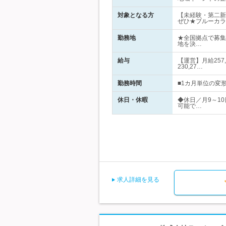
対象となる方
【未経験・第二新
ぜひ★ブルーカラ
勤務地
★全国拠点で募集
地を決…
給与
【運営】月給257,
230,27…
勤務時間
■1カ月単位の変形
休日・休暇
◆休日／月9～1
可能で…
求人詳細を見る