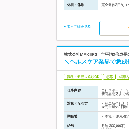
休日・休暇
完全週休2日制（土
求人詳細を見る
株式会社MAKERS | 年平均2倍
＼ヘルスケア業界で急成
職種・業種未経験OK
急募
転勤
仕事内容
自社スポーツ・ケ
新商品開発まで幅
対象となる方
＜第二新卒歓迎！
★完全週休2日制
勤務地
＜本社＞ 東京都渋
給与
月給:300,00