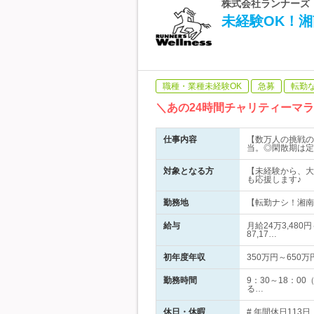
株式会社ランナーズ・
未経験OK！
職種・業種未経験OK
急募
転勤
＼あの24時間チャリティーマ
仕事内容
【数万人の挑戦の
当。◎閑散期は定
対象となる方
【未経験から、大
も応援します♪
勤務地
【転勤ナシ！湘南に
給与
月給24万3,48
87,17…
初年度年収
350万円～650万
勤務時間
9：30～18：
る…
休日・休暇
# 年間休日113