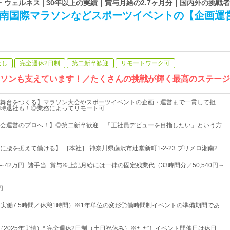
ウェルネス | 30年以上の実績｜賞与月給の2.7ヶ月分｜国内外の挑戦
湘南国際マラソンなどスポーツイベントの【企画運
なし
完全週休2日制
第二新卒歓迎
リモートワーク可
ラソンも支えています！／たくさんの挑戦が輝く最高のステー
舞台をつくる】マラソン大会やスポーツイベントの企画・運営まで一貫して担
時退社も！◎業務によってリモート可
会運営のプロへ！】◎第二新卒歓迎 「正社員デビューを目指したい」という方
腰を据えて働ける】 ［本社］ 神奈川県藤沢市辻堂新町1-2-23 プリメロ湘南2…
0円～42万円+諸手当+賞与※上記月給には一律の固定残業代（33時間分／50,540円～
円
00（実働7.5時間／休憩1時間）※1年単位の変形労働時間制イベントの準備期間であ
日（2025年実績）* 完全週休2日制（土日祝休み）※ただしイベント開催日は休日