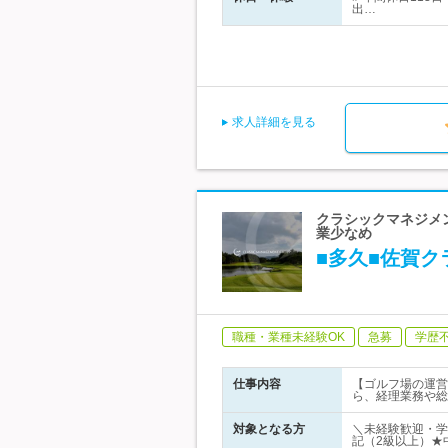
出…
求人詳細を見る
クラシックマネジメン
業少なめ
■多久■佐賀
職種・業種未経験OK
急募
学歴
仕事内容
【ゴルフ場の運営
ら、経理業務や総
対象となる方
＼未経験歓迎・学
記（2級以上）★