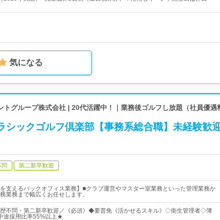
気になる
トグループ株式会社 | 20代活躍中！｜業務後ゴルフし放題（社員優遇
クラシックゴルフ倶楽部【事務系総合職】未経験歓
不問
第二新卒歓迎
を支えるバックオフィス業務】■クラブ運営やマスター室業務といった管理業務か
務業務まで幅広くお任せします。
歴不問・第二新卒歓迎／《必須》◆要普免《活かせるスキル》◇衛生管理者◇簿
中途採用比率55%以上★