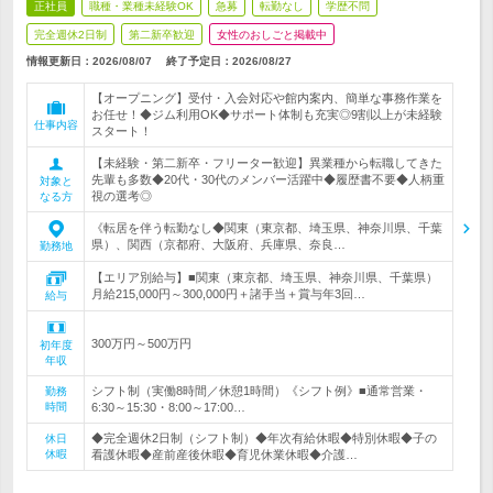
正社員
職種・業種未経験OK
急募
転勤なし
学歴不問
完全週休2日制
第二新卒歓迎
女性のおしごと掲載中
情報更新日：2026/08/07
終了予定日：
2026/08/27
【オープニング】受付・入会対応や館内案内、簡単な事務作業を
お任せ！◆ジム利用OK◆サポート体制も充実◎9割以上が未経験
仕事内容
スタート！
【未経験・第二新卒・フリーター歓迎】異業種から転職してきた
先輩も多数◆20代・30代のメンバー活躍中◆履歴書不要◆人柄重
対象と
視の選考◎
なる方
《転居を伴う転勤なし◆関東（東京都、埼玉県、神奈川県、千葉
県）、関西（京都府、大阪府、兵庫県、奈良…
勤務地
【エリア別給与】■関東（東京都、埼玉県、神奈川県、千葉県）
月給215,000円～300,000円＋諸手当＋賞与年3回…
給与
300万円～500万円
初年度
年収
シフト制（実働8時間／休憩1時間）《シフト例》■通常営業・
勤務
時間
6:30～15:30・8:00～17:00…
◆完全週休2日制（シフト制）◆年次有給休暇◆特別休暇◆子の
休日
休暇
看護休暇◆産前産後休暇◆育児休業休暇◆介護…