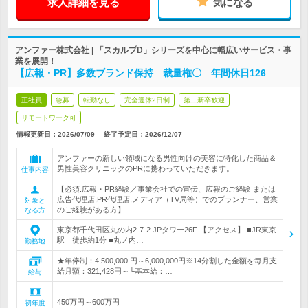
求人詳細を見る
気になる
アンファー株式会社 | 「スカルプD」シリーズを中心に幅広いサービス・事
業を展開！
【広報・PR】多数ブランド保持 裁量権〇 年間休日126
正社員
急募
転勤なし
完全週休2日制
第二新卒歓迎
リモートワーク可
情報更新日：2026/07/09
終了予定日：
2026/12/07
アンファーの新しい領域になる男性向けの美容に特化した商品＆
男性美容クリニックのPRに携わっていただきます。
仕事内容
【必須:広報・PR経験／事業会社での宣伝、広報のご経験 または
広告代理店,PR代理店,メディア（TV局等）でのプランナー、営業
対象と
のご経験がある方】
なる方
東京都千代田区丸の内2-7-2 JPタワー26F 【アクセス】 ■JR東京
駅 徒歩約1分 ■丸ノ内…
勤務地
★年俸制：4,500,000 円～6,000,000円※14分割した金額を毎月支
給月額：321,428円～└基本給：…
給与
450万円～600万円
初年度