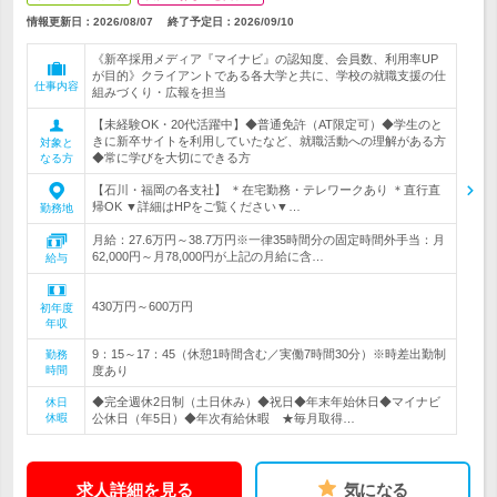
情報更新日：2026/08/07
終了予定日：
2026/09/10
《新卒採用メディア『マイナビ』の認知度、会員数、利用率UP
が目的》クライアントである各大学と共に、学校の就職支援の仕
仕事内容
組みづくり・広報を担当
【未経験OK・20代活躍中】◆普通免許（AT限定可）◆学生のと
きに新卒サイトを利用していたなど、就職活動への理解がある方
対象と
◆常に学びを大切にできる方
なる方
【石川・福岡の各支社】 ＊在宅勤務・テレワークあり ＊直行直
帰OK ▼詳細はHPをご覧ください▼…
勤務地
月給：27.6万円～38.7万円※一律35時間分の固定時間外手当：月
62,000円～月78,000円が上記の月給に含…
給与
430万円～600万円
初年度
年収
9：15～17：45（休憩1時間含む／実働7時間30分）※時差出勤制
勤務
時間
度あり
◆完全週休2日制（土日休み）◆祝日◆年末年始休日◆マイナビ
休日
休暇
公休日（年5日）◆年次有給休暇 ★毎月取得…
求人詳細を見る
気になる