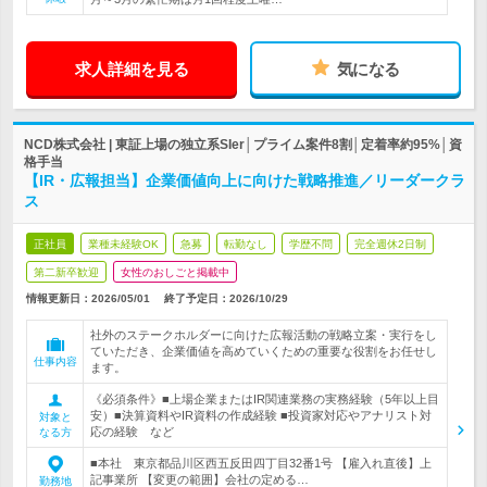
求人詳細を見る
気になる
NCD株式会社 | 東証上場の独立系SIer│プライム案件8割│定着率約95%│資
格手当
【IR・広報担当】企業価値向上に向けた戦略推進／リーダークラ
ス
正社員
業種未経験OK
急募
転勤なし
学歴不問
完全週休2日制
第二新卒歓迎
女性のおしごと掲載中
情報更新日：2026/05/01
終了予定日：
2026/10/29
社外のステークホルダーに向けた広報活動の戦略立案・実行をし
ていただき、企業価値を高めていくための重要な役割をお任せし
仕事内容
ます。
《必須条件》■上場企業またはIR関連業務の実務経験（5年以上目
安）■決算資料やIR資料の作成経験 ■投資家対応やアナリスト対
対象と
応の経験 など
なる方
■本社 東京都品川区西五反田四丁目32番1号 【雇入れ直後】上
記事業所 【変更の範囲】会社の定める…
勤務地