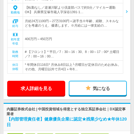
【転勤なし／逆瀬川駅より倶楽部バスで約5分／マイカー通勤
OK】 兵庫県宝塚市蔵人字深谷1391-1…
勤務地
月給24万1100円～27万3100円＋諸手当※年齢、経験、スキルな
どを考慮のうえ、優遇します。※月給には一律支給の…
給与
400万円～450万円
初年度
年収
# 【フロント】* 平日／7：30～16：30、8：00～17：00* 土曜日
勤務
時間
／7：00～16：00…
* 年間休日116日* 月休み8日以上└月曜日が定休日のためお休み。
休日
休暇
その他、月曜日以外で月4日＋年8…
求人詳細を見る
気になる
内藤証券株式会社 | 中国投資領域を得意とする独立系証券会社｜DX認定事
業者
【内部管理責任者】健康優良企業に認定★残業少なめ★年休120
日