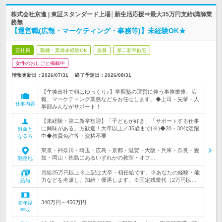
株式会社京進 | 東証スタンダード上場│新生活応援⇒最大35万円支給/講師業
務無
【運営職(広報・マーケティング・事務等)】未経験OK★
正社員
職種・業種未経験OK
急募
第二新卒歓迎
女性のおしごと掲載中
情報更新日：2026/07/31
終了予定日：
2026/08/31
【午後出社で朝はゆっくり♪】学習塾の運営に伴う事務業務、広
報、マーケティング業務などをお任せします。◆上司・先輩・人
仕事内容
事部みんながサポート！
【未経験・第二新卒歓迎】「子どもが好き」「サポートする仕事
に興味がある」方歓迎！大卒以上／35歳まで(※)◆20・30代活躍
対象と
中◆教員免許等・資格不要
なる方
東京・神奈川・埼玉・広島・京都・滋賀・大阪・兵庫・奈良・愛
知・岡山・徳島にあるいずれかの教室・オフ…
勤務地
月給25万円以上※上記は大卒・初任給です。※あなたの経験・能
力などを考慮し、加給・優遇します。※固定残業代（2万円以…
給与
340万円～450万円
初年度
年収