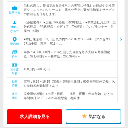
当社の新しい領域である男性向けの美容に特化した商品や男性美
容クリニックのリリースや、露出や売上に繋がる施策やサービス
仕事内容
の作成をお任せします。
《必須要件》 ■広報 / PR経験（※3年以上）■事業会社および、広
告代理店・PR代理店・メディア（TV局等）でのプランナー、営
対象と
業のご経験
なる方
■本社 東京都千代田区 丸の内2-7-2 JPタワー26F 《アクセス》
JR山手線「東京」駅より…
勤務地
年俸：4,500,000円～※14分割した金額を毎月支給★月額固定
給：321,428円～ー基本給：260,397円～…
給与
450万円～600万円
初年度
年収
定時：9:15～18:15《実働》8時間※休憩：60分※時間外労働：あ
勤務
時間
り※時差出勤制度：あり
完全週休2日制（土曜・日曜）、祝日、夏季・年末年始 など※
休日
休暇
年間休日123日（2025年度想定）有給休…
求人詳細を見る
気になる