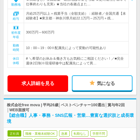
仕事終わりも充実♪ ★当社の各拠点また…
勤務地
月給25万円以上＋残業手当（全額支給）：経験者／全国共通【未
経験者】■東京都・神奈川県月給22.1万円～25万円＋残…
給与
300万円～600万円
初年度
年収
勤務
10：00～19：00※配属先によって変動の可能性あり
時間
# ＼希望のお休み＆働き方もお気軽にご相談ください！／■完全
休日
休暇
週休2日制※現場研修中は配属先によって異…
求人詳細を見る
気になる
株式会社free mova | 平均26歳│ベストベンチャー100選出│賞与年2回
│WEB面接可
【総合職】人事・事務・SNS広報・営業…豊富な選択肢と成長環
境
正社員
職種・業種未経験OK
急募
転勤なし
学歴不問