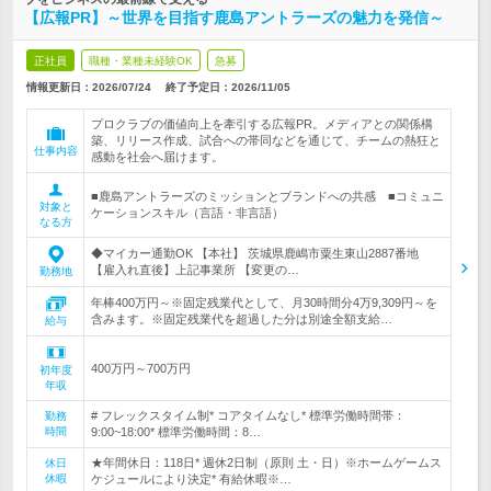
【広報PR】～世界を目指す鹿島アントラーズの魅力を発信～
正社員
職種・業種未経験OK
急募
情報更新日：2026/07/24
終了予定日：
2026/11/05
プロクラブの価値向上を牽引する広報PR。メディアとの関係構
築、リリース作成、試合への帯同などを通じて、チームの熱狂と
仕事内容
感動を社会へ届けます。
■鹿島アントラーズのミッションとブランドへの共感 ■コミュニ
対象と
ケーションスキル（言語・非言語）
なる方
◆マイカー通勤OK 【本社】 茨城県鹿嶋市粟生東山2887番地
【雇入れ直後】上記事業所 【変更の…
勤務地
年棒400万円～※固定残業代として、月30時間分4万9,309円～を
含みます。※固定残業代を超過した分は別途全額支給…
給与
400万円～700万円
初年度
年収
# フレックスタイム制* コアタイムなし* 標準労働時間帯：
勤務
時間
9:00~18:00* 標準労働時間：8…
★年間休日：118日* 週休2日制（原則 土・日）※ホームゲームス
休日
休暇
ケジュールにより決定* 有給休暇※…