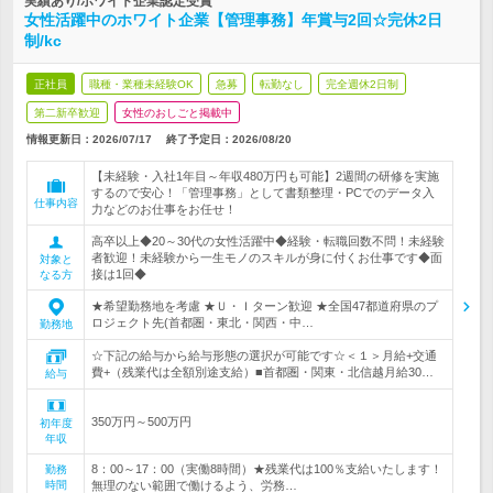
実績あり/ホワイト企業認定受賞
女性活躍中のホワイト企業【管理事務】年賞与2回☆完休2日
制/kc
正社員
職種・業種未経験OK
急募
転勤なし
完全週休2日制
第二新卒歓迎
女性のおしごと掲載中
情報更新日：2026/07/17
終了予定日：
2026/08/20
【未経験・入社1年目～年収480万円も可能】2週間の研修を実施
するので安心！「管理事務」として書類整理・PCでのデータ入
仕事内容
力などのお仕事をお任せ！
高卒以上◆20～30代の女性活躍中◆経験・転職回数不問！未経験
者歓迎！未経験から一生モノのスキルが身に付くお仕事です◆面
対象と
接は1回◆
なる方
★希望勤務地を考慮 ★Ｕ・Ｉターン歓迎 ★全国47都道府県のプ
ロジェクト先(首都圏・東北・関西・中…
勤務地
☆下記の給与から給与形態の選択が可能です☆＜１＞月給+交通
費+（残業代は全額別途支給）■首都圏・関東・北信越月給30…
給与
350万円～500万円
初年度
年収
8：00～17：00（実働8時間）★残業代は100％支給いたします！
勤務
時間
無理のない範囲で働けるよう、労務…