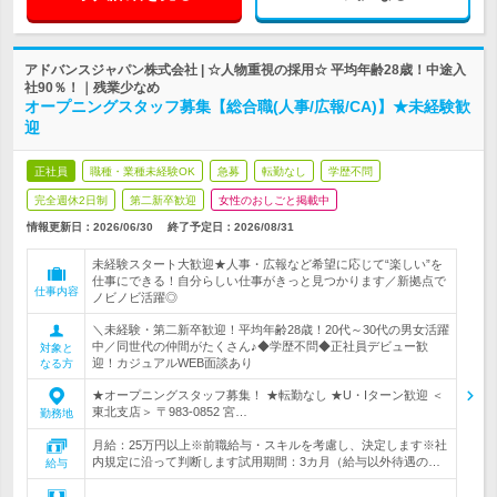
アドバンスジャパン株式会社 | ☆人物重視の採用☆ 平均年齢28歳！中途入
社90％！｜残業少なめ
オープニングスタッフ募集【総合職(人事/広報/CA)】★未経験歓
迎
正社員
職種・業種未経験OK
急募
転勤なし
学歴不問
完全週休2日制
第二新卒歓迎
女性のおしごと掲載中
情報更新日：2026/06/30
終了予定日：
2026/08/31
未経験スタート大歓迎★人事・広報など希望に応じて“楽しい”を
仕事にできる！自分らしい仕事がきっと見つかります／新拠点で
仕事内容
ノビノビ活躍◎
＼未経験・第二新卒歓迎！平均年齢28歳！20代～30代の男女活躍
中／同世代の仲間がたくさん♪◆学歴不問◆正社員デビュー歓
対象と
迎！カジュアルWEB面談あり
なる方
★オープニングスタッフ募集！ ★転勤なし ★U・Iターン歓迎 ＜
東北支店＞ 〒983-0852 宮…
勤務地
月給：25万円以上※前職給与・スキルを考慮し、決定します※社
内規定に沿って判断します試用期間：3カ月（給与以外待遇の…
給与