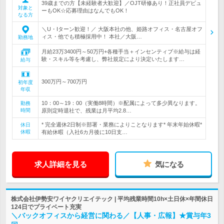
39歳までの方【未経験者大歓迎】／OJT研修あり！正社員デビュ
対象と
ーもOK☆応募理由はなんでもOK！
なる方
＼U・Iターン歓迎！／ 大阪本社の他、姫路オフィス・名古屋オフ
ィス・他でも積極採用中！ 本社／大阪…
勤務地
月給23万3400円～50万円+各種手当＋インセンティブ※給与は経
験・スキル等を考慮し、弊社規定により決定いたします…
給与
300万円～700万円
初年度
年収
10：00～19：00（実働8時間）※配属によって多少異なります。
勤務
時間
原則定時退社で、残業は月平均2.8…
* 完全週休2日制※部署・業務によりことなります* 年末年始休暇*
休日
休暇
有給休暇（入社6カ月後に10日支…
求人詳細を見る
気になる
株式会社伊勢安ワイヤクリエイテック | 平均残業時間10h×土日休×年間休日
124日でプライベート充実
＼バックオフィスから経営に関わる／【人事・広報】★賞与年3