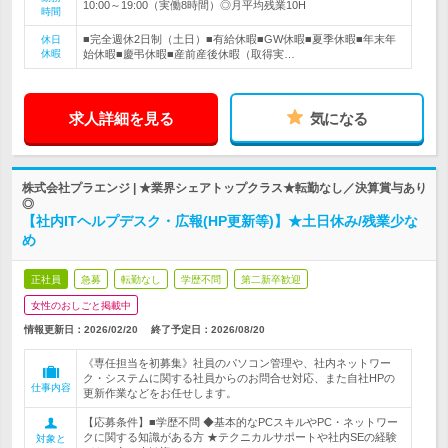
10:00～19:00（実働8時間）◎月平均残業10H
時間
■完全週休2日制（土日）■有給休暇■GW休暇■夏季休暇■年末年
休日
休暇
始休暇■慶弔休暇■産前産後休暇（取得実…
求人詳細を見る
気になる
株式会社プラエンジ | ★業界シェアトップクラス★転勤なし／決算賞与あり
◎
【社内ITヘルプデスク・広報(HP更新等)】★土日休み/残業少な
め
正社員
急募
転勤なし
学歴不問
第二新卒歓迎
女性のおしごと掲載中
情報更新日：2026/02/20
終了予定日：
2026/08/20
《専任担当を初募集》社員のパソコン管理や、社内ネットワー
ク・システムに関する社員からのお問合せ対応、また自社HPの
仕事内容
更新作業などをお任せします。
【応募条件】■学歴不問 ◆基本的なPCスキルやPC・ネットワー
クに関する知識がある方 ★テクニカルサポートや社内SEの経験
対象と