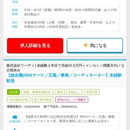
年収
9:15～18:15《実働》8時間※休憩：60分※時間外労働：あり※時
勤務
時間
差出勤あり
完全週休2日制（土曜・日曜）、祝日、夏季・年末年始 など※
休日
休暇
年間休日126日（2026年度想定）有給休…
求人詳細を見る
気になる
株式会社ワーディ | 未経験２年目で月給25.5万円＋インセン／残業月3h／土
日祝休み
【総合職(SNSマーケ／広報／事務／コーディネーター】未経験
歓迎
正社員
職種・業種未経験OK
急募
転勤なし
学歴不問
完全週休2日制
第二新卒歓迎
女性のおしごと掲載中
情報更新日：2026/08/06
終了予定日：
2026/09/14
【残業月2.8時間でほぼ毎日定時退社】SNSマーケ／広報／事務
／コーディネーター等、希望や適性に応じた業務をお任せ！
仕事内容