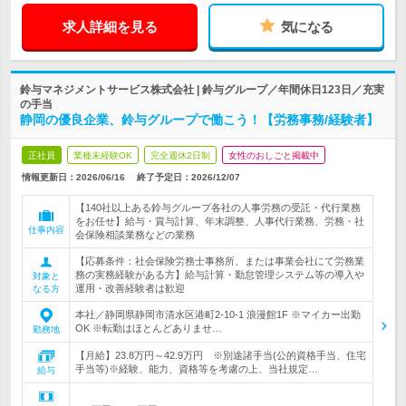
求人詳細を見る
気になる
鈴与マネジメントサービス株式会社 | 鈴与グループ／年間休日123日／充実
の手当
静岡の優良企業、鈴与グループで働こう！【労務事務/経験者】
正社員
業種未経験OK
完全週休2日制
女性のおしごと掲載中
情報更新日：2026/06/16
終了予定日：
2026/12/07
【140社以上ある鈴与グループ各社の人事労務の受託・代行業務
をお任せ】給与・賞与計算、年末調整、人事代行業務、労務・社
仕事内容
会保険相談業務などの業務
【応募条件：社会保険労務士事務所、または事業会社にて労務業
務の実務経験がある方】給与計算・勤怠管理システム等の導入や
対象と
運用・改善経験者は歓迎
なる方
本社／静岡県静岡市清水区港町2-10-1 浪漫館1F ※マイカー出勤
OK ※転勤はほとんどありませ…
勤務地
【月給】23.8万円～42.9万円 ※別途諸手当(公的資格手当、住宅
手当等)※経験、能力、資格等を考慮の上、当社規定…
給与