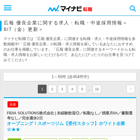
広報 優良企業に関する求人・転職・中途採用情報＜
8/7（金）更新＞
マイナビ転職では「広報 優良企業」に関連する転職・求人・中途採用情報を多
数掲載中!「広報 優良企業」の転職・求人情報を探しているあなたにおすすめ
のお仕事を掲載しています。「広報 優良企業」に関連するキーワードからも転
職・求人情報をお探しいただけるので、あなたにぴったりのお仕事を見つけて
みてください!
1～50件 (全454件中)
…
1
2
3
4
5
10
新着
FIDIA SOLUTIONS株式会社 | 未経験歓迎◎／転勤なし／残業月6h／書類選
考なし／完全週休2日
オープニング！スポーツジム【受付スタッフ】ホワイト企業
☆★★