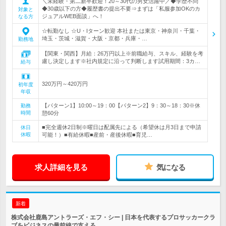
＼未経験・第二新卒歓迎！20～30代の男女活躍中／◆学歴不問
◆30歳以下の方◆履歴書の提出不要⇒まずは「私服参加OKのカ
対象と
ジュアルWEB面談」へ！
なる方
☆転勤なし ☆U・Iターン歓迎 本社または東京・神奈川・千葉・
埼玉・茨城・滋賀・大阪・京都・兵庫・…
勤務地
【関東・関西】月給：26万円以上※前職給与、スキル、経験を考
慮し決定します※社内規定に沿って判断します試用期間：3カ…
給与
320万円～420万円
初年度
年収
【パターン1】10:00～19：00【パターン2】9：30～18：30※休
勤務
時間
憩60分
■完全週休2日制※曜日は配属先による（希望休は月3日まで申請
休日
休暇
可能！）■有給休暇■産前・産後休暇■育児…
求人詳細を見る
気になる
新着
株式会社鹿島アントラーズ・エフ・シー | 日本を代表するプロサッカークラ
ブをビジネスの最前線で支える