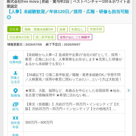
株式会社free mova | 昇給・賞与年2回｜ベストベンチャー100＆ホワイト企
業認定
【人事】未経験歓迎／年休120日／採用・広報・研修も担当可能
◎
正社員
職種・業種未経験OK
急募
転勤なし
学歴不問
完全週休2日制
第二新卒歓迎
女性のおしごと掲載中
情報更新日：2026/07/08
終了予定日：
2026/09/07
【未経験から人事へ】急成長中企業の"会社の顔"として、採用・
教育・広報における、人事業務をお任せします★充実した研修が
仕事内容
あるから未経験でも安心！
【34歳以下】◎第二新卒歓迎／職種・業界未経験OK／学歴不問
対象と
／人柄重視／採用や教育に関わってみたい…という方は大歓迎！
なる方
★東京、大阪、福岡など、各拠点を中心とした全国採用 ★仙台、
名古屋で積極採用中 ★希望に沿わない転…
勤務地
【東京（首都圏）】月給27万円～35万円＋インセンティブ【大
阪】月給25万円～35万円＋インセンティブ【その他地方】…
給与
300万円～600万円
初年度
年収
勤務