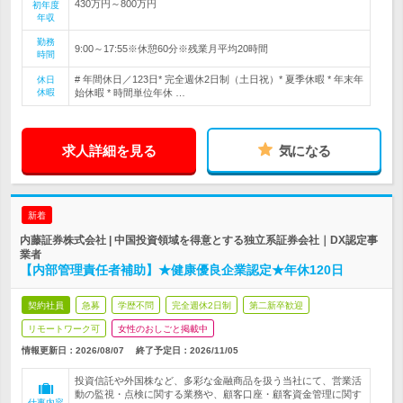
430万円～800万円
初年度
年収
勤務
9:00～17:55※休憩60分※残業月平均20時間
時間
# 年間休日／123日* 完全週休2日制（土日祝）* 夏季休暇 * 年末年
休日
休暇
始休暇 * 時間単位年休 …
求人詳細を見る
気になる
新着
内藤証券株式会社 | 中国投資領域を得意とする独立系証券会社｜DX認定事
業者
【内部管理責任者補助】★健康優良企業認定★年休120日
契約社員
急募
学歴不問
完全週休2日制
第二新卒歓迎
リモートワーク可
女性のおしごと掲載中
情報更新日：2026/08/07
終了予定日：
2026/11/05
投資信託や外国株など、多彩な金融商品を扱う当社にて、営業活
動の監視・点検に関する業務や、顧客口座・顧客資金管理に関す
仕事内容