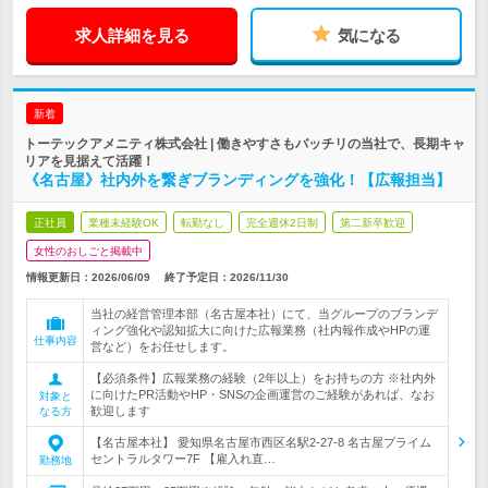
求人詳細を見る
気になる
新着
トーテックアメニティ株式会社 | 働きやすさもバッチリの当社で、長期キャ
リアを見据えて活躍！
《名古屋》社内外を繋ぎブランディングを強化！【広報担当】
正社員
業種未経験OK
転勤なし
完全週休2日制
第二新卒歓迎
女性のおしごと掲載中
情報更新日：2026/06/09
終了予定日：
2026/11/30
当社の経営管理本部（名古屋本社）にて、当グループのブランデ
ィング強化や認知拡大に向けた広報業務（社内報作成やHPの運
仕事内容
営など）をお任せします。
【必須条件】広報業務の経験（2年以上）をお持ちの方 ※社内外
に向けたPR活動やHP・SNSの企画運営のご経験があれば、なお
対象と
歓迎します
なる方
【名古屋本社】 愛知県名古屋市西区名駅2-27-8 名古屋プライム
セントラルタワー7F 【雇入れ直…
勤務地