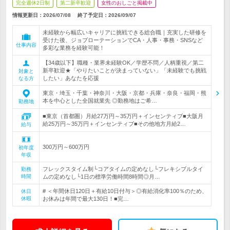
完全週休2日制
第二新卒歓迎
女性のおしごと掲載中
情報更新日：2026/07/08
終了予定日：
2026/09/07
未経験から幅広いキャリアに挑戦できる総合職｜充実した研修を
受けた後、ジョブローテーションでCA・人事・事務・SNSなど
仕事内容
多彩な業務を経験可能！
【34歳以下】職種・業界未経験OK／学歴不問／人柄重視／第二
新卒歓迎★「やりたいことが決まっていない」「未経験でも挑戦
対象と
したい」あなたを応援
なる方
東京・埼玉・千葉・神奈川・大阪・京都・兵庫・奈良・福岡・熊
本を中心とした全国就業先 ◎勤務地はご希…
勤務地
■東京（首都圏）月給27万円～35万円＋インセンティブ■大阪月
給25万円～35万円＋インセンティブ■その他地方月給2…
給与
300万円～600万円
初年度
年収
フレックスタイム制└コアタイムの定めなし└フレキシブルタイ
勤務
時間
ムの定めなし└1日の標準労働時間8時間◎月…
# ＜年間休日120日＋有給10日付与＞◎有給消化率100％のため、
休日
休暇
お休みは年間で最大130日！■完…