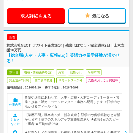
求人詳細を見る
気になる
新着
株式会社NECT | ホワイト企業認定｜残業ほぼなし・完全週休2日｜上京支
援10万円
【総合職(人材・人事・広報etc)】英語力や留学経験が活かせ
る！
正社員
職種・業種未経験OK
急募
転勤なし
学歴不問
完全週休2日制
第二新卒歓迎
リモートワーク可
女性のおしごと掲載中
情報更新日：2026/07/10
終了予定日：
2026/10/08
希望や適性にあわせて、人事・広報・人材コーディネーター・営
業・接客・販売・コールセンター・事務へ配属します ＃語学力が
仕事内容
活かせるフィールドも！
【学歴不問／既卒者＆第二新卒歓迎 】語学力や留学経験などが活
かせます！語学のスキルアップ支援制度あり ★面接1回のスピー
対象と
ド選考 ★平均年齢26歳
なる方
★転勤なし／全国募集・勤務地は希望を考慮 ★定時退社が基本で