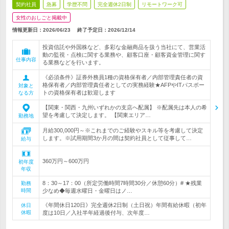
契約社員
急募
学歴不問
完全週休2日制
リモートワーク可
女性のおしごと掲載中
情報更新日：2026/06/23
終了予定日：
2026/12/14
投資信託や外国株など、多彩な金融商品を扱う当社にて、営業活
動の監視・点検に関する業務や、顧客口座・顧客資金管理に関す
仕事内容
る業務などを行います。
《必須条件》証券外務員1種の資格保有者／内部管理責任者の資
格保有者／内部管理責任者としての実務経験★AFPやITパスポー
対象と
トの資格保有者は歓迎します
なる方
【関東・関西・九州いずれかの支店へ配属】 ※配属先は本人の希
望を考慮して決定します。 【関東エリア…
勤務地
月給300,000円～※これまでのご経験やスキル等を考慮して決定
します。※試用期間3か月の間は契約社員として従事して…
給与
360万円～600万円
初年度
年収
8：30～17：00（所定労働時間7時間30分／休憩60分）# ★残業
勤務
時間
少なめ◆毎週水曜日・金曜日はノ…
《年間休日120日》完全週休2日制（土日祝）年間有給休暇（初年
休日
休暇
度は10日／入社半年経過後付与、次年度…