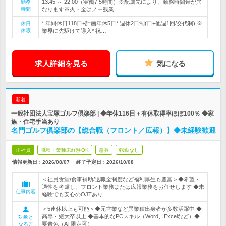
13:45 ～ 22:00（実働7.5時間）※配属先により、勤務時間帯が異
勤務
時間
なります※火・金はノー残業…
* 年間休日118日+計画年休5日* 週休2日制(日+他週1回/交代制) ※
休日
休暇
業界に先駆けて導入* 祝…
求人詳細を見る
気になる
新着
一般社団法人宝塚ゴルフ倶楽部 | ◆年休116日＋有休取得率ほぼ100％ ◆家
族・住宅手当あり
名門ゴルフ倶楽部の【総合職（フロント／広報）】◆未経験歓迎
正社員
職種・業種未経験OK
急募
転勤なし
情報更新日：2026/08/07
終了予定日：
2026/10/08
＜社員食堂/食事補助/退職金制度など福利厚生も豊富＞◆希望・
適性を考慮し、フロント業務または広報業務をお任せします ◆未
仕事内容
経験でも安心のOJTあり
＜5連休以上も可能＞◆元営業など異業種出身者が多数活躍中 ◆
高専・短大卒以上 ◆基本的なPCスキル（Word、Excelなど）◆
対象と
要普免（AT限定可）
なる方