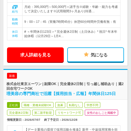
月給：395,000円～500,000円＋諸手当※経験・年齢・能力を考慮
して決定いたします※試用期間3ヶ月あり(待遇…
給与
勤務
9：00～17：45（実働7時間45分）休憩60分時間外労働有無：有
時間
# ＜年間休日123日＞* 完全週休2日制（土日休み）* 祝日* 年末年
休日
休暇
始休暇（12月29日～1月4…
求人詳細を見る
気になる
新着
株式会社東京エーワン | 副業OK｜完全週休2日制｜引っ越し補助あり｜週2
回在宅ワークOK
理美容の専門商社で活躍【採用担当・広報】年間休日125日
正社員
職種・業種未経験OK
急募
転勤なし
学歴不問
完全週休2日制
第二新卒歓迎
リモートワーク可
女性のおしごと掲載中
情報更新日：2026/07/07
終了予定日：
2026/12/28
【データ重視の環境で採用活動を推進】新卒・中途採用実務を担