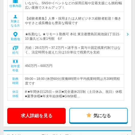
いながら、SNSやイベントなどの採用広報や定着支援にも挑戦!幅
仕事内容
広い業務でスキルアップ！
【経験者募集】人事・採用または人材ビジネス経験者歓迎！働き
対象と
やすさと成長機会も豊富な職場です
なる方
★転勤なし ★リモート勤務可 本社 東京都豊島区南池袋1丁目21-
10 藤久ビル東1号館 6Ｆ
勤務地
月給：28.0万円～37.2万円＋諸手当＋賞与※固定残業代制ではな
く、法定時間を超えた分は1分単位で残業代を支給
給与
450万円～600万円
初年度
年収
09:00～18:00 (休憩60分)実働8時間※平均残業時間は月20時間程
勤務
時間
度です
# ■年間休日125日～休日■完全週休2日制（土日休み、祝日）休暇
休日
休暇
■夏季休暇■年末年始休暇■GW休暇…
求人詳細を見る
気になる