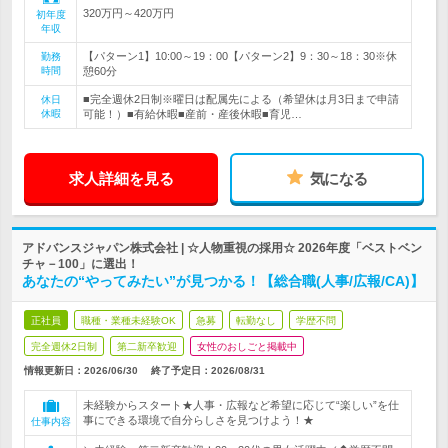
320万円～420万円
初年度
年収
【パターン1】10:00～19：00【パターン2】9：30～18：30※休
勤務
時間
憩60分
■完全週休2日制※曜日は配属先による（希望休は月3日まで申請
休日
休暇
可能！）■有給休暇■産前・産後休暇■育児…
求人詳細を見る
気になる
アドバンスジャパン株式会社 | ☆人物重視の採用☆ 2026年度「ベストベン
チャ－100」に選出！
あなたの“やってみたい”が見つかる！【総合職(人事/広報/CA)】
正社員
職種・業種未経験OK
急募
転勤なし
学歴不問
完全週休2日制
第二新卒歓迎
女性のおしごと掲載中
情報更新日：2026/06/30
終了予定日：
2026/08/31
未経験からスタート★人事・広報など希望に応じて“楽しい”を仕
事にできる環境で自分らしさを見つけよう！★
仕事内容