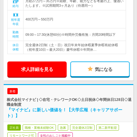
月給27万円～35万円※経験、年齢、能力などを考慮の上、優遇い
たします。※試用期間3ヶ月あり（待遇同一）
給与
400万円～550万円
初年度
年収
勤務
09:00～17:30(休憩60分)※時間外労働有無：月間20時間以下
時間
完全週休2日制（土・日）祝日年末年始休暇夏季休暇有給休暇
休日
休暇
（初年度10日～最大20日）慶弔休暇※年間休…
求人詳細を見る
気になる
新着
株式会社マイナビ | ◇在宅・テレワークOK◇土日祝休◇年間休日128日◇退
職金制度
『マイナビ』に新しい価値を！【大学広報（キャリアサポー
ト）】
正社員
職種・業種未経験OK
急募
完全週休2日制
第二新卒歓迎
リモートワーク可
女性のおしごと掲載中