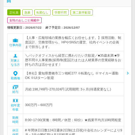
回
正社員
急募
転勤なし
学歴不問
第二新卒歓迎
女性のおしごと掲載中
情報更新日：2026/07/22
終了予定日：
2026/12/07
【人事・広報領域の業務を幅広くお任せします。】採用活動、制
度設計、労務管理から、HPやSNSの運営、社内イベントの企画
仕事内容
まで担当します。
＼バックオフィスから経営に携わりたい方歓迎／■35歳未満 ■学
歴不問※人事業務(採用/制度設計)または人材業界の営業経験をお
対象と
持ちの方は活かせます！
なる方
【本社】愛知県豊橋市三ツ相町277 ※転勤なし ※マイカー通勤
OK ※UIターン歓迎
勤務地
月給:198,749円~270,024円 試用期間: 3ヶ月(待遇変更なし)
給与
300万円～600万円
初年度
年収
勤務
8:00~17:00(実働：8時間／休憩：60分）★残業平均月10時間程度
時間
# 年間休日日数124日週休2日制(土日祝)※会社カレンダーにより9
休日
休暇
月～3月の繁忙期は月1回程度土曜…