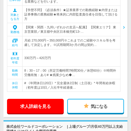
る業務などを行います。
【学歴不問】《必須条件》★証券業界での勤務経験★内管または
証券事務の業務経験★将来的に内部監査責任者を目指して頂ける
対象と
方
なる方
【関東・関西・九州いずれかの支店へ配属】 【関東エリア】 東
京営業部／東京都中央区日本橋兜町13-…
勤務地
月給 270,000円～350,000円※これまでのご経験やスキル等を考
慮して決定します。※試用期間3か月の間は契約…
給与
330万円～420万円
初年度
年収
8：30～17：00（所定労働時間7時間30分／休憩60分）※時間外
勤務
時間
労働有無：あり# ★残業少なめ◆…
# 《年間休日120日》* 完全週休2日制（土日祝）* 年間有給休暇
休日
休暇
（初年度は10日／入社半年経過後…
求人詳細を見る
気になる
株式会社ワールドコーポレーション | 上場グループ/月収40万円以上支給