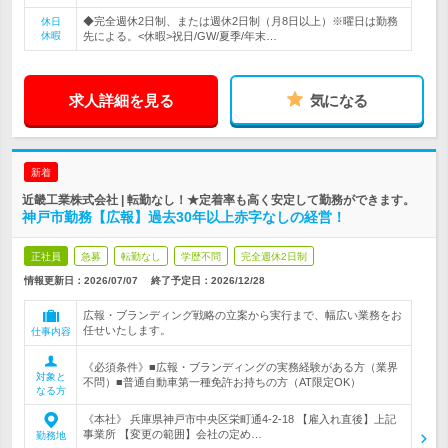
◆完全週休2日制、または週休2日制（月8日以上）※曜日は勤務
休日
休暇
先による。<休暇>祝日/GW/夏季/年末…
求人詳細を見る
気になる
新着
近畿工業株式会社 | 転勤なし！★定着率も高く安定して勤務ができます。
神戸市勤務【広報】過去30年以上赤字なしの経営！
正社員
急募
転勤なし
学歴不問
完全週休2日制
情報更新日：2026/07/07
終了予定日：
2026/12/28
広報・ブランディング戦略の立案から実行まで、幅広い業務をお
任せいたします。
仕事内容
《必須条件》■広報・ブランディングの実務経験がある方（業界
対象と
不問）■普通自動車第一種免許お持ちの方（AT限定OK）
なる方
《本社》 兵庫県神戸市中央区栄町通4-2-18 【雇入れ直後】上記
事業所 【変更の範囲】会社の定め…
勤務地