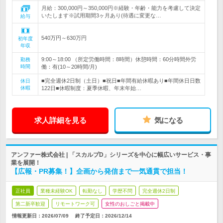
月給：300,000円～350,000円※経験・年齢・能力を考慮して決定
いたします※試用期間3ヶ月あり(待遇に変更な…
給与
540万円～630万円
初年度
年収
9:00～18:00 （所定労働時間：8時間）休憩時間：60分時間外労
勤務
時間
働：有(10～20時間/月)
■完全週休2日制（土日）■祝日■年間有給休暇あり■年間休日日数
休日
休暇
122日■休暇制度：夏季休暇、年末年始…
求人詳細を見る
気になる
アンファー株式会社 | 「スカルプD」シリーズを中心に幅広いサービス・事
業を展開！
【広報・PR募集！】企画から発信まで一気通貫で担当！
正社員
業種未経験OK
転勤なし
学歴不問
完全週休2日制
第二新卒歓迎
リモートワーク可
女性のおしごと掲載中
情報更新日：2026/07/09
終了予定日：
2026/12/14