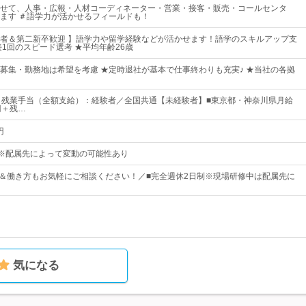
せて、人事・広報・人材コーディネーター・営業・接客・販売・コールセンタ
ます ＃語学力が活かせるフィールドも！
者＆第二新卒歓迎 】語学力や留学経験などが活かせます！語学のスキルアップ支
接1回のスピード選考 ★平均年齢26歳
募集・勤務地は希望を考慮 ★定時退社が基本で仕事終わりも充実♪ ★当社の各拠
＋残業手当（全額支給）：経験者／全国共通【未経験者】■東京都・神奈川県月給
円＋残…
円
00※配属先によって変動の可能性あり
み＆働き方もお気軽にご相談ください！／■完全週休2日制※現場研修中は配属先に
気になる