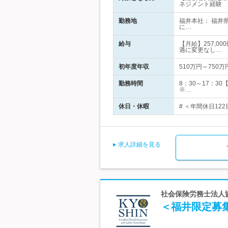
ネジメント経験
勤務地
福井本社： 福井
に…
給与
【月給】257,0
遇に変更なし…
初年度年収
510万円～750万
勤務時間
8：30～17：3
※…
休日・休暇
# ＜年間休日12
求人詳細を見る
社会保険労務士法人協心
＜福井限定募集