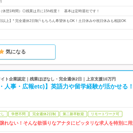
円
00（休憩1時間）◎残業は月に15h程度！ 基本は定時退社です！
0日以上】* 完全週休2日制└もちろん希望休もOK！土日休みや祝日休みも相談OK
気になる
 ホワイト企業認定｜残業ほぼなし・完全週休2日｜上京支援10万円
・人事・広報etc)】英語力や留学経験が活かせる
なし
学歴不問
完全週休2日制
第二新卒歓迎
リモートワーク可
譲れない！そんな欲張りなアナタにピッタリな求人を特別に用