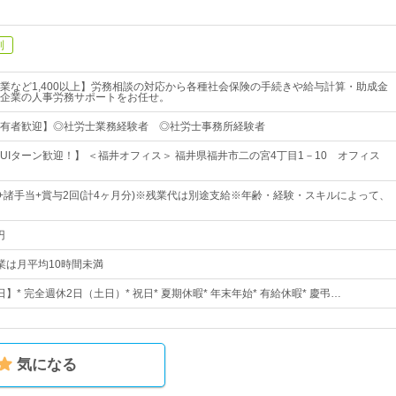
制
業など1,400以上】労務相談の対応から各種社会保険の手続きや給与計算・助成金
企業の人事労務サポートをお任せ。
有者歓迎】◎社労士業務経験者 ◎社労士事務所経験者
UIターン歓迎！】 ＜福井オフィス＞ 福井県福井市二の宮4丁目1－10 オフィス
円～+諸手当+賞与2回(計4ヶ月分)※残業代は別途支給※年齢・経験・スキルによって、
円
※残業は月平均10時間未満
日】* 完全週休2日（土日）* 祝日* 夏期休暇* 年末年始* 有給休暇* 慶弔…
気になる