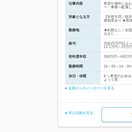
仕事内容
希望や適性にあわ
ー・事務へ配属し
対象となる方
【学歴不問／既卒
援制度あり ★面
勤務地
★転勤なし／全国
点また…
給与
月給25万円以上
22.1万円～25万
初年度年収
300万円～600万
勤務時間
10：00～19：
休日・休暇
# ＼希望のお休
よって異…
企業からのメッセージを見る
求人詳細を見る