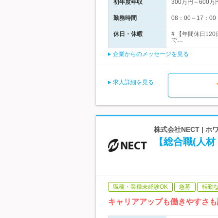
初年度年収
300万円～600万
勤務時間
08：00～17：
休日・休暇
# 【年間休日12
で…
企業からのメッセージを見る
求人詳細を見る
株式会社NECT |
【総合職(人材
職種・業種未経験OK
急募
転勤
キャリアアップも働きやすさも