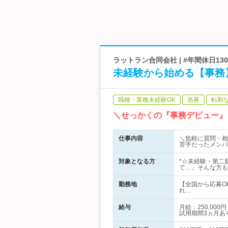
ラットラン合同会社 | #年間休日1
未経験から始める【事務
職種・業種未経験OK
急募
転勤
＼せっかくの『事務デビュー』
仕事内容
＼気軽に質問・相
苦手だったメンバ
対象となる方
*☆未経験・第二
て…」そんな方も
勤務地
【全国から応募O
れ…
給与
月給：250,0
試用期間3ヵ月あ