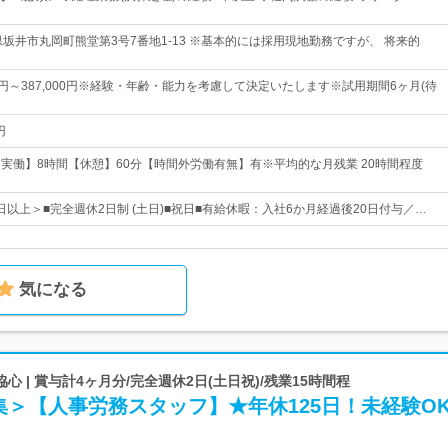
県坂井市丸岡町熊堂第3号7番地1-13 ※基本的には採用現地勤務ですが、 将来的
00円～387,000円※経験・年齢・能力を考慮して決定いたします※試用期間6ヶ月(待
円
0【実働】8時間【休憩】60分【時間外労働有無】有※平均的な月残業 20時間程度
2日以上＞■完全週休2日制 (土日)■祝日■有給休暇：入社6か月経過後20日付与／…
気になる
 | 賞与計4ヶ月分/完全週休2日(土日祝)/残業15時間程
＞【人事労務スタッフ】★年休125日！未経験O