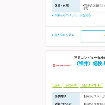
休日・休暇
■完全週休2日制
得実…
企業からのメッセージを見る
求人詳細を見る
三谷コンピュータ株
《福井》経験者
急募
学歴不問
完全週休2日制
仕事内容
【多様なスキルが
対象となる方
【経験者大歓迎◎