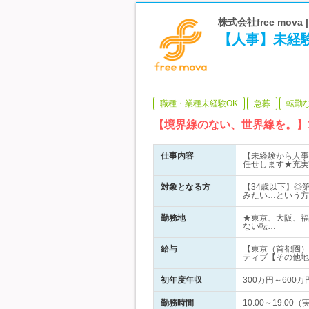
株式会社free mo
【人事】未経
職種・業種未経験OK
急募
転勤
【境界線のない、世界線を。】
仕事内容
【未経験から人事
任せします★充実
対象となる方
【34歳以下】◎
みたい…という方
勤務地
★東京、大阪、福
ない転…
給与
【東京（首都圏）
ティブ【その他地
初年度年収
300万円～600万
勤務時間
10:00～19:0