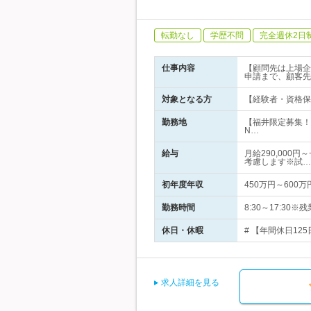
転勤なし
学歴不問
完全週休2日
仕事内容
【顧問先は上場企
申請まで、顧客先
対象となる方
【経験者・資格保
勤務地
【福井限定募集！
N…
給与
月給290,000
考慮します※試…
初年度年収
450万円～600万
勤務時間
8:30～17:30
休日・休暇
# 【年間休日125
求人詳細を見る