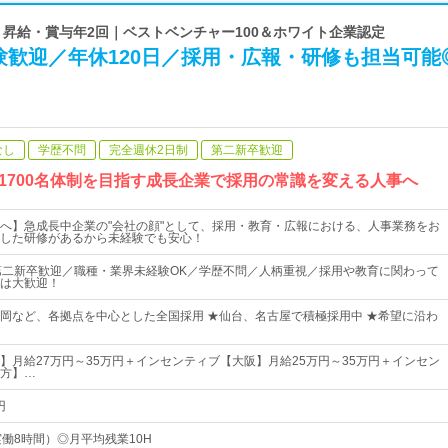
va | 昇給・賞与年2回｜ベストベンチャー100＆ホワイト企業認定
験歓迎／年休120日／採用・広報・研修も担当可能
なし
学歴不問
完全週休2日制
第二新卒歓迎
1700名体制を目指す成長企業で採用の常識を変える人事へ
へ】急成長中企業の"会社の顔"として、採用・教育・広報における、人事業務をお
した研修があるから未経験でも安心！
第二新卒歓迎／職種・業界未経験OK／学歴不問／人柄重視／採用や教育に関わって
は大歓迎！
岡など、各拠点を中心とした全国採用 ★仙台、名古屋で積極採用中 ★希望に沿わ
】月給27万円～35万円＋インセンティブ【大阪】月給25万円～35万円＋インセン
方】…
円
0（実働8時間）◎月平均残業10H