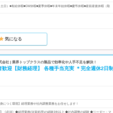
（土日）■有給休暇■GW休暇■夏季休暇■年末年始休暇■慶弔休暇■産前産後休暇（取
気になる
式会社 | 業界トップクラスの製品で効率化や人手不足を解決！
歓迎【財務経理】 各種手当充実 ＊完全週休2日
身につく環境】経理業務や社内調整業務をお任せします！
】《必須》◆経理業務(決算処理)の経験3年以上 ◆社内調整の経験 ◆リーダー・マ