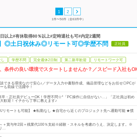
1
2
1件〜50件（全63件中）
30日以上#有休取得80％以上#定時退社も可#内定2週間
】◎土日祝休み◎リモート可◎学歴不問
正社員
なし
学歴不問
完全週休2日制
第二新卒歓迎
リモートワーク可
、条件の良い環境でスタートしませんか？／スピード入社もOK
談できる環境なので安心♪／データ入力や書類作成、備品管理などをお任せ◎PCが
ーも前線で活躍中！
新卒・正社員デビューOK！学歴不問☆*「PC操作に自信がない…」「正社員は初め
大歓迎！イチから丁寧に教えます♪
K/リモートも可能】 ★転勤なし ★自宅から近くのプロジェクト先へ通勤可能 ★慣
00円～＋賞与年2回＋残業代100％支給※経験・スキルを考慮のうえ、決定します。※
り…