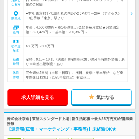
対象と
業のご経験
なる方
■本社 東京都千代田区 丸の内2-7-2 JPタワー26F 《アクセス》
JR山手線「東京」駅より…
勤務地
年俸：4,500,000円～※14分割した金額を毎月支給★月額固定
給：321,428円～ー基本給：260,397円～…
給与
450万円～600万円
初年度
年収
定時：9:15～18:15《実働》8時間※休憩：60分※時間外労働：あ
勤務
時間
り※時差出勤制度：あり
完全週休2日制（土曜・日曜）、祝日、夏季・年末年始 など※
休日
休暇
年間休日123日（2025年度想定）有給休…
求人詳細を見る
気になる
株式会社京進 | 東証スタンダード上場│新生活応援⇒最大35万円支給/講師業
務無
【運営職(広報・マーケティング・事務等)】未経験OK★