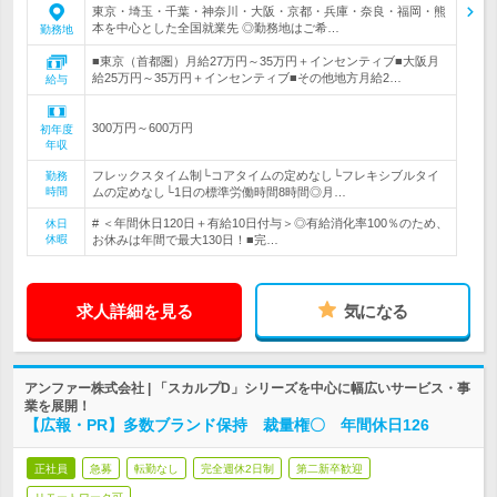
東京・埼玉・千葉・神奈川・大阪・京都・兵庫・奈良・福岡・熊
本を中心とした全国就業先 ◎勤務地はご希…
勤務地
■東京（首都圏）月給27万円～35万円＋インセンティブ■大阪月
給25万円～35万円＋インセンティブ■その他地方月給2…
給与
300万円～600万円
初年度
年収
フレックスタイム制└コアタイムの定めなし└フレキシブルタイ
勤務
時間
ムの定めなし└1日の標準労働時間8時間◎月…
# ＜年間休日120日＋有給10日付与＞◎有給消化率100％のため、
休日
休暇
お休みは年間で最大130日！■完…
求人詳細を見る
気になる
アンファー株式会社 | 「スカルプD」シリーズを中心に幅広いサービス・事
業を展開！
【広報・PR】多数ブランド保持 裁量権〇 年間休日126
正社員
急募
転勤なし
完全週休2日制
第二新卒歓迎