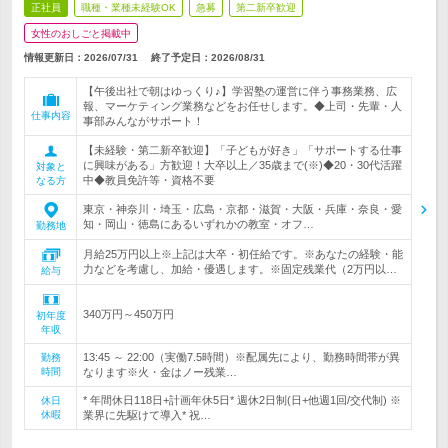
正社員
職種・業種未経験OK
急募
第二新卒歓迎
女性のおしごと掲載中
情報更新日：2026/07/31
終了予定日：
2026/08/31
【午後出社で朝はゆっくり♪】学習塾の運営に伴う事務業務、広
報、マーケティング業務などをお任せします。◆上司・先輩・人
仕事内容
事部みんながサポート！
【未経験・第二新卒歓迎】「子どもが好き」「サポートする仕事
に興味がある」方歓迎！大卒以上／35歳まで(※)◆20・30代活躍
対象と
中◆教員免許等・資格不要
なる方
東京・神奈川・埼玉・広島・京都・滋賀・大阪・兵庫・奈良・愛
知・岡山・徳島にあるいずれかの教室・オフ…
勤務地
月給25万円以上※上記は大卒・初任給です。※あなたの経験・能
力などを考慮し、加給・優遇します。※固定残業代（2万円以…
給与
340万円～450万円
初年度
年収
13:45 ～ 22:00（実働7.5時間）※配属先により、勤務時間帯が異
勤務
時間
なります※火・金はノー残業…
* 年間休日118日+計画年休5日* 週休2日制(日+他週1回/交代制) ※
休日
休暇
業界に先駆けて導入* 祝…