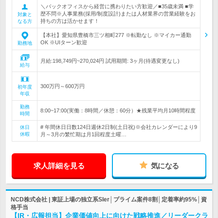
＼バックオフィスから経営に携わりたい方歓迎／■35歳未満 ■学
歴不問※人事業務(採用/制度設計)または人材業界の営業経験をお
対象と
持ちの方は活かせます！
なる方
【本社】愛知県豊橋市三ツ相町277 ※転勤なし ※マイカー通勤
OK ※UIターン歓迎
勤務地
月給:198,749円~270,024円 試用期間: 3ヶ月(待遇変更なし)
給与
300万円～600万円
初年度
年収
勤務
8:00~17:00(実働：8時間／休憩：60分）★残業平均月10時間程度
時間
# 年間休日日数124日週休2日制(土日祝)※会社カレンダーにより9
休日
休暇
月～3月の繁忙期は月1回程度土曜…
求人詳細を見る
気になる
NCD株式会社 | 東証上場の独立系SIer│プライム案件8割│定着率約95%│資
格手当
【IR・広報担当】企業価値向上に向けた戦略推進／リーダークラ