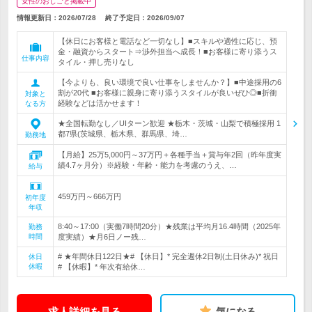
女性のおしごと掲載中
情報更新日：2026/07/28
終了予定日：
2026/09/07
【休日にお客様と電話など一切なし】■スキルや適性に応じ、預
金・融資からスタート⇒渉外担当へ成長！■お客様に寄り添うス
仕事内容
タイル・押し売りなし
【今よりも、良い環境で良い仕事をしませんか？】■中途採用の6
割が20代 ■お客様に親身に寄り添うスタイルが良いぜひ◎■折衝
対象と
経験などは活かせます！
なる方
★全国転勤なし／UIターン歓迎 ★栃木・茨城・山梨で積極採用 1
都7県(茨城県、栃木県、群馬県、埼…
勤務地
【月給】25万5,000円～37万円＋各種手当＋賞与年2回（昨年度実
績4.7ヶ月分）※経験・年齢・能力を考慮のうえ、…
給与
459万円～666万円
初年度
年収
8:40～17:00（実働7時間20分）★残業は平均月16.4時間（2025年
勤務
時間
度実績）★月6日ノー残…
# ★年間休日122日★# 【休日】* 完全週休2日制(土日休み)* 祝日
休日
休暇
# 【休暇】* 年次有給休…
求人詳細を見る
気になる