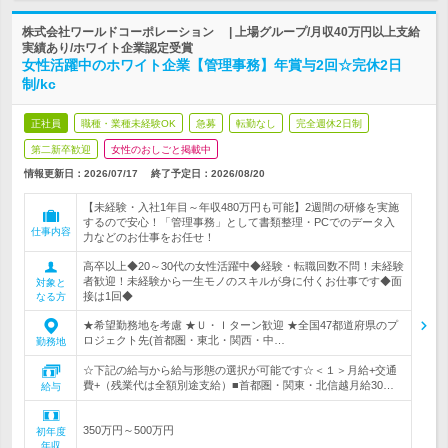
株式会社ワールドコーポレーション | 上場グループ/月収40万円以上支給
実績あり/ホワイト企業認定受賞
女性活躍中のホワイト企業【管理事務】年賞与2回☆完休2日
制/kc
正社員
職種・業種未経験OK
急募
転勤なし
完全週休2日制
第二新卒歓迎
女性のおしごと掲載中
情報更新日：2026/07/17
終了予定日：
2026/08/20
【未経験・入社1年目～年収480万円も可能】2週間の研修を実施
するので安心！「管理事務」として書類整理・PCでのデータ入
仕事内容
力などのお仕事をお任せ！
高卒以上◆20～30代の女性活躍中◆経験・転職回数不問！未経験
者歓迎！未経験から一生モノのスキルが身に付くお仕事です◆面
対象と
接は1回◆
なる方
★希望勤務地を考慮 ★Ｕ・Ｉターン歓迎 ★全国47都道府県のプ
ロジェクト先(首都圏・東北・関西・中…
勤務地
☆下記の給与から給与形態の選択が可能です☆＜１＞月給+交通
費+（残業代は全額別途支給）■首都圏・関東・北信越月給30…
給与
350万円～500万円
初年度
年収