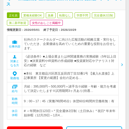
ス
正社員
業種未経験OK
急募
転勤なし
学歴不問
完全週休2日制
第二新卒歓迎
女性のおしごと掲載中
情報更新日：2026/05/01
終了予定日：
2026/10/29
社外のステークホルダーに向けた広報活動の戦略立案・実行をし
ていただき、企業価値を高めていくための重要な役割をお任せし
仕事内容
ます。
《必須条件》■上場企業またはIR関連業務の実務経験（5年以上目
安）■決算資料やIR資料の作成経験 ■投資家対応やアナリスト対
対象と
応の経験 など
なる方
■本社 東京都品川区西五反田四丁目32番1号 【雇入れ直後】上
記事業所 【変更の範囲】会社の定める…
勤務地
月給：395,000円～500,000円＋諸手当※経験・年齢・能力を考慮
して決定いたします※試用期間3ヶ月あり(待遇…
給与
勤務
9：00～17：45（実働7時間45分）休憩60分時間外労働有無：有
時間
# ＜年間休日123日＞* 完全週休2日制（土日休み）* 祝日* 年末年
休日
休暇
始休暇（12月29日～1月4…