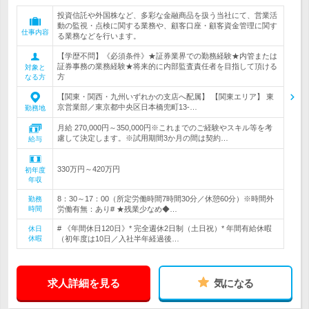
投資信託や外国株など、多彩な金融商品を扱う当社にて、営業活
動の監視・点検に関する業務や、顧客口座・顧客資金管理に関す
仕事内容
る業務などを行います。
【学歴不問】《必須条件》★証券業界での勤務経験★内管または
証券事務の業務経験★将来的に内部監査責任者を目指して頂ける
対象と
方
なる方
【関東・関西・九州いずれかの支店へ配属】 【関東エリア】 東
京営業部／東京都中央区日本橋兜町13-…
勤務地
月給 270,000円～350,000円※これまでのご経験やスキル等を考
慮して決定します。※試用期間3か月の間は契約…
給与
330万円～420万円
初年度
年収
8：30～17：00（所定労働時間7時間30分／休憩60分）※時間外
勤務
時間
労働有無：あり# ★残業少なめ◆…
# 《年間休日120日》* 完全週休2日制（土日祝）* 年間有給休暇
休日
休暇
（初年度は10日／入社半年経過後…
求人詳細を見る
気になる