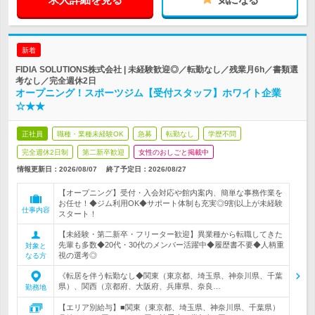
新着
FIDIA SOLUTIONS株式会社 | 未経験歓迎◎／転勤なし／残業月6h／書類選
考なし／完全週休2日
オープニング！スポーツジム【受付スタッフ】ホワイト企業
☆★★
正社員
職種・業種未経験OK
急募
転勤なし
学歴不問
完全週休2日制
第二新卒歓迎
女性のおしごと掲載中
情報更新日：2026/08/07
終了予定日：
2026/08/27
【オープニング】受付・入会対応や館内案内、簡単な事務作業を
お任せ！◆ジム利用OK◆サポート体制も充実◎9割以上が未経験
仕事内容
スタート！
【未経験・第二新卒・フリーター歓迎】異業種から転職してきた
先輩も多数◆20代・30代のメンバー活躍中◆履歴書不要◆人柄重
対象と
視の選考◎
なる方
《転居を伴う転勤なし◆関東（東京都、埼玉県、神奈川県、千葉
県）、関西（京都府、大阪府、兵庫県、奈良…
勤務地
【エリア別給与】■関東（東京都、埼玉県、神奈川県、千葉県）