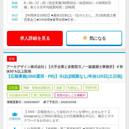
8：00～17：00（所定実働7時間30分／休憩90分）※時間外労
勤務
時間
働：有り※月平均残業時間：25時間
【年間休日108日】■週休2日制(土・日)※ただし、月1回程度土曜
休日
休暇
営業あり■GW休暇■夏季休暇■年末…
求人詳細を見る
気になる
新着
アーキデザイン株式会社 | 【大手企業と多数取引／一級建築士事務所】＃有
休90％以上取得
【広報事務(SNS運用・PR)】※ほぼ残業なし/年休125日(土日祝)
正社員
職種・業種未経験OK
急募
転勤なし
学歴不問
完全週休2日制
第二新卒歓迎
女性のおしごと掲載中
情報更新日：2026/08/07
終了予定日：
2026/10/08
【 SNS・広報担当として会社のファンを増やしませんか？ 】
InstagramなどSNSの発信などの広報業務を中心に、幅広くデス
仕事内容
クワークをお任せします。
＼U‐30採用／ 【未経験・第二新卒歓迎】★30歳以下の方(※)