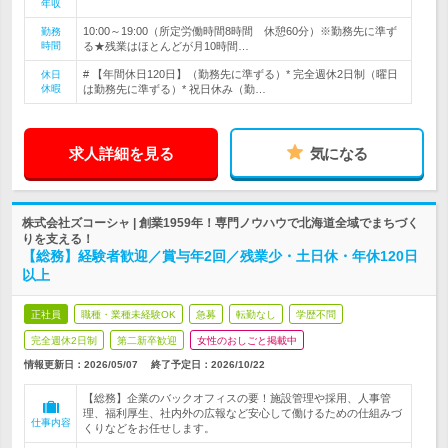
年収
10:00～19:00（所定労働時間8時間 休憩60分）※勤務先に準ず
勤務
時間
る★残業はほとんどが月10時間…
# 【年間休日120日】（勤務先に準ずる）* 完全週休2日制（曜日
休日
休暇
は勤務先に準ずる）* 祝日休み（勤…
求人詳細を見る
気になる
株式会社ズコーシャ | 創業1959年！専門ノウハウで北海道全域でまちづく
りを支える！
【総務】経験者歓迎／賞与年2回／残業少・土日休・年休120日
以上
正社員
職種・業種未経験OK
急募
転勤なし
学歴不問
完全週休2日制
第二新卒歓迎
女性のおしごと掲載中
情報更新日：2026/05/07
終了予定日：
2026/10/22
【総務】企業のバックオフィスの要！施設管理や採用、人事管
理、福利厚生、社内外の広報など安心して働けるための仕組みづ
仕事内容
くりなどをお任せします。