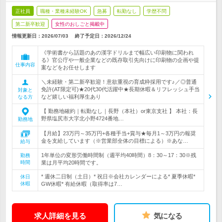
正社員
職種・業種未経験OK
急募
転勤なし
学歴不問
第二新卒歓迎
女性のおしごと掲載中
情報更新日：2026/07/03
終了予定日：
2026/12/24
《学術書から話題のあの漢字ドリルまで幅広い印刷物に関われ
る》官公庁や一般企業などの既存取引先向けに印刷物の企画や提
仕事内容
案などをお任せします
＼未経験・第二新卒歓迎！意欲重視の育成枠採用です♪／◎普通
免許(AT限定可)★20代30代活躍中★長期休暇＆リフレッシュ手当
対象と
など嬉しい福利厚生あり
なる方
【 勤務地確約｜転勤なし｜長野（本社）or東京支社 】 本社：長
野県塩尻市大字北小野4724番地…
勤務地
【月給】23万円～35万円+各種手当+賞与★毎月1～3万円の報奨
金を支給しています（※営業部全体の目標による）※あな…
給与
1年単位の変形労働時間制（週平均40時間）8：30～17：30※残
勤務
時間
業は月平均20時間です。
* 週休二日制（土日）* 祝日※会社カレンダーによる* 夏季休暇*
休日
休暇
GW休暇* 有給休暇（取得率は7…
求人詳細を見る
気になる