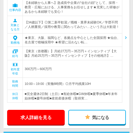
【未経験から人事へ】急成長中企業の"会社の顔"として、採用・
教育・広報における、人事業務をお任せします★充実した研修が
仕事内容
あるから未経験でも安心！
【34歳以下】◎第二新卒歓迎／職種・業界未経験OK／学歴不問
対象と
／人柄重視／採用や教育に関わってみたい…という方は大歓迎！
なる方
★東京、大阪、福岡など、各拠点を中心とした全国採用 ★仙台、
名古屋で積極採用中 ★希望に沿わない転…
勤務地
【東京（首都圏）】月給27万円～35万円＋インセンティブ【大
阪】月給25万円～35万円＋インセンティブ【その他地方】…
給与
300万円～600万円
初年度
年収
勤務
10:00～19:00（実働8時間）◎月平均残業10H
時間
■完全週休2日制（土日）■有給休暇■GW休暇■夏季休暇■年末年
休日
休暇
始休暇■慶弔休暇■産前産後休暇（取得実…
求人詳細を見る
気になる