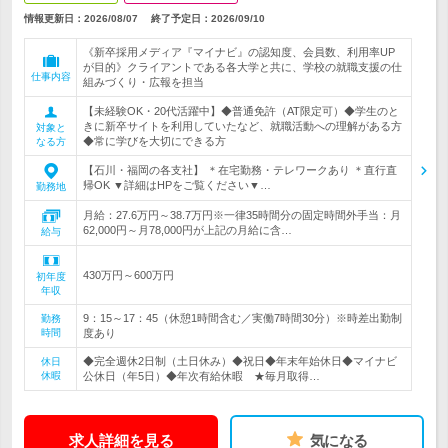
情報更新日：2026/08/07
終了予定日：
2026/09/10
《新卒採用メディア『マイナビ』の認知度、会員数、利用率UP
が目的》クライアントである各大学と共に、学校の就職支援の仕
仕事内容
組みづくり・広報を担当
【未経験OK・20代活躍中】◆普通免許（AT限定可）◆学生のと
きに新卒サイトを利用していたなど、就職活動への理解がある方
対象と
◆常に学びを大切にできる方
なる方
【石川・福岡の各支社】 ＊在宅勤務・テレワークあり ＊直行直
帰OK ▼詳細はHPをご覧ください▼…
勤務地
月給：27.6万円～38.7万円※一律35時間分の固定時間外手当：月
62,000円～月78,000円が上記の月給に含…
給与
430万円～600万円
初年度
年収
9：15～17：45（休憩1時間含む／実働7時間30分）※時差出勤制
勤務
時間
度あり
◆完全週休2日制（土日休み）◆祝日◆年末年始休日◆マイナビ
休日
休暇
公休日（年5日）◆年次有給休暇 ★毎月取得…
求人詳細を見る
気になる