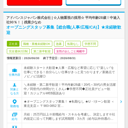
アドバンスジャパン株式会社 | ☆人物重視の採用☆ 平均年齢28歳！中途入
社90％！｜残業少なめ
オープニングスタッフ募集【総合職(人事/広報/CA)】★未経験歓
迎
正社員
職種・業種未経験OK
急募
転勤なし
学歴不問
完全週休2日制
第二新卒歓迎
女性のおしごと掲載中
情報更新日：2026/06/30
終了予定日：
2026/08/31
未経験スタート大歓迎★人事・広報など希望に応じて“楽しい”を
仕事にできる！自分らしい仕事がきっと見つかります／新拠点で
仕事内容
ノビノビ活躍◎
＼未経験・第二新卒歓迎！平均年齢28歳！20代～30代の男女活躍
中／同世代の仲間がたくさん♪◆学歴不問◆正社員デビュー歓
対象と
迎！カジュアルWEB面談あり
なる方
★オープニングスタッフ募集！ ★転勤なし ★U・Iターン歓迎 ＜
東北支店＞ 〒983-0852 宮…
勤務地
月給：25万円以上※前職給与・スキルを考慮し、決定します※社
内規定に沿って判断します試用期間：3カ月（給与以外待遇の…
給与