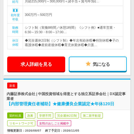
月給215,000円～300,000円＋諸手当＋賞与年3回…
給与
300万円～500万円
初年度
年収
シフト制（実働8時間／休憩1時間）《シフト例》■通常営業・
勤務
時間
6:30～15:30・8:00～17:00…
◆完全週休2日制（シフト制）◆年次有給休暇◆特別休暇◆子の
休日
休暇
看護休暇◆産前産後休暇◆育児休業休暇◆介護…
求人詳細を見る
気になる
新着
内藤証券株式会社 | 中国投資領域を得意とする独立系証券会社｜DX認定事
業者
【内部管理責任者補助】★健康優良企業認定★年休120日
契約社員
急募
学歴不問
完全週休2日制
第二新卒歓迎
リモートワーク可
女性のおしごと掲載中
情報更新日：2026/08/07
終了予定日：
2026/11/05