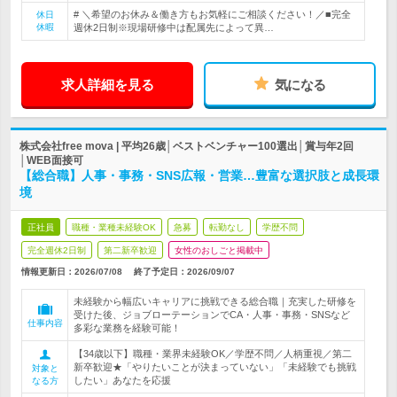
# ＼希望のお休み＆働き方もお気軽にご相談ください！／■完全
休日
休暇
週休2日制※現場研修中は配属先によって異…
求人詳細を見る
気になる
株式会社free mova | 平均26歳│ベストベンチャー100選出│賞与年2回
│WEB面接可
【総合職】人事・事務・SNS広報・営業…豊富な選択肢と成長環
境
正社員
職種・業種未経験OK
急募
転勤なし
学歴不問
完全週休2日制
第二新卒歓迎
女性のおしごと掲載中
情報更新日：2026/07/08
終了予定日：
2026/09/07
未経験から幅広いキャリアに挑戦できる総合職｜充実した研修を
受けた後、ジョブローテーションでCA・人事・事務・SNSなど
仕事内容
多彩な業務を経験可能！
【34歳以下】職種・業界未経験OK／学歴不問／人柄重視／第二
新卒歓迎★「やりたいことが決まっていない」「未経験でも挑戦
対象と
したい」あなたを応援
なる方