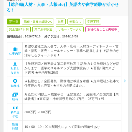
【総合職(人材・人事・広報etc)】英語力や留学経験が活かせ
る！
正社員
職種・業種未経験OK
急募
転勤なし
学歴不問
完全週休2日制
第二新卒歓迎
リモートワーク可
女性のおしごと掲載中
情報更新日：2026/07/10
終了予定日：
2026/10/08
希望や適性にあわせて、人事・広報・人材コーディネーター・営
業・接客・販売・コールセンター・事務へ配属します ＃語学力が
仕事内容
活かせるフィールドも！
【学歴不問／既卒者＆第二新卒歓迎 】語学力や留学経験などが活
かせます！語学のスキルアップ支援制度あり ★面接1回のスピー
対象と
ド選考 ★平均年齢26歳
なる方
★転勤なし／全国募集・勤務地は希望を考慮 ★定時退社が基本で
仕事終わりも充実♪ ★当社の各拠点また…
勤務地
月給25万円以上＋残業手当（全額支給）：経験者／全国共通【未
経験者】■東京都・神奈川県月給22.1万円～25万円＋残…
給与
300万円～600万円
初年度
年収
勤務
10：00～19：00※配属先によって変動の可能性あり
時間