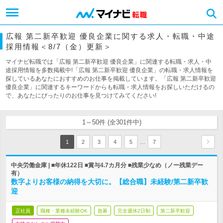
広報 第二新卒歓迎 優良企業に関する求人・転職・中途
採用情報＜8/7（金）更新＞
マイナビ転職では「広報 第二新卒歓迎 優良企業」に関連する転職・求人・中
途採用情報を多数掲載中!「広報 第二新卒歓迎 優良企業」の転職・求人情報を
探しているあなたにおすすめのお仕事を掲載しています。「広報 第二新卒歓迎
優良企業」に関連するキーワードからも転職・求人情報をお探しいただけるの
で、あなたにぴったりのお仕事を見つけてみてください!
1～50件 (全301件中)
…
1
2
3
4
5
7
中央労働金庫 | ■年休122日 ■賞与4.7カ月分 ■残業少なめ（ノー残業デー
有）
数字よりお客様の納得を大切に。【総合職】未経験/第二新卒歓
迎
正社員
職種・業種未経験OK
急募
完全週休2日制
第二新卒歓迎