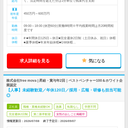
く、法定時間を超えた分は1分単位で残業代を支給
給与
450万円～600万円
初年度
年収
09:00～18:00 (休憩60分)実働8時間※平均残業時間は月20時間程
勤務
時間
度です
# ■年間休日125日～休日■完全週休2日制（土日休み、祝日）休暇
休日
休暇
■夏季休暇■年末年始休暇■GW休暇…
求人詳細を見る
気になる
株式会社free mova | 昇給・賞与年2回｜ベストベンチャー100＆ホワイト企
業認定
【人事】未経験歓迎／年休120日／採用・広報・研修も担当可能
◎
正社員
職種・業種未経験OK
急募
転勤なし
学歴不問
完全週休2日制
第二新卒歓迎
女性のおしごと掲載中
情報更新日：2026/07/08
終了予定日：
2026/09/07