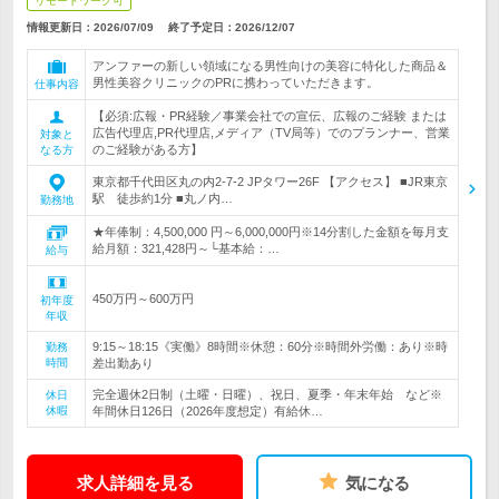
リモートワーク可
情報更新日：2026/07/09
終了予定日：
2026/12/07
アンファーの新しい領域になる男性向けの美容に特化した商品＆
男性美容クリニックのPRに携わっていただきます。
仕事内容
【必須:広報・PR経験／事業会社での宣伝、広報のご経験 または
広告代理店,PR代理店,メディア（TV局等）でのプランナー、営業
対象と
のご経験がある方】
なる方
東京都千代田区丸の内2-7-2 JPタワー26F 【アクセス】 ■JR東京
駅 徒歩約1分 ■丸ノ内…
勤務地
★年俸制：4,500,000 円～6,000,000円※14分割した金額を毎月支
給月額：321,428円～└基本給：…
給与
450万円～600万円
初年度
年収
9:15～18:15《実働》8時間※休憩：60分※時間外労働：あり※時
勤務
時間
差出勤あり
完全週休2日制（土曜・日曜）、祝日、夏季・年末年始 など※
休日
休暇
年間休日126日（2026年度想定）有給休…
求人詳細を見る
気になる