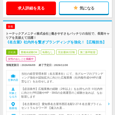
求人詳細を見る
気になる
新着
トーテックアメニティ株式会社 | 働きやすさもバッチリの当社で、長期キャ
リアを見据えて活躍！
《名古屋》社内外を繋ぎブランディングを強化！【広報担当】
正社員
業種未経験OK
転勤なし
完全週休2日制
第二新卒歓迎
女性のおしごと掲載中
情報更新日：2026/06/09
終了予定日：
2026/11/30
当社の経営管理本部（名古屋本社）にて、当グループのブランデ
ィング強化や認知拡大に向けた広報業務（社内報作成やHPの運
仕事内容
営など）をお任せします。
【必須条件】広報業務の経験（2年以上）をお持ちの方 ※社内外
に向けたPR活動やHP・SNSの企画運営のご経験があれば、なお
対象と
歓迎します
なる方
【名古屋本社】 愛知県名古屋市西区名駅2-27-8 名古屋プライム
セントラルタワー7F 【雇入れ直…
勤務地