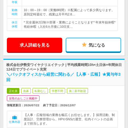
年収
10：00～19：00（実働8時間）※配属によって多少異なります。
勤務
時間
原則定時退社で、残業は月平均2.8…
* 完全週休2日制※部署・業務によりことなります* 年末年始休暇*
休日
休暇
有給休暇（入社6カ月後に10日支…
求人詳細を見る
気になる
株式会社伊勢安ワイヤクリエイテック | 平均残業時間10h×土日休×年間休日
124日でプライベート充実
＼バックオフィスから経営に関わる／【人事・広報】★賞与年3
回
正社員
急募
転勤なし
学歴不問
第二新卒歓迎
女性のおしごと掲載中
情報更新日：2026/07/22
終了予定日：
2026/12/07
【人事・広報領域の業務を幅広くお任せします。】採用活動、制
度設計、労務管理から、HPやSNSの運営、社内イベントの企画
仕事内容
まで担当します。