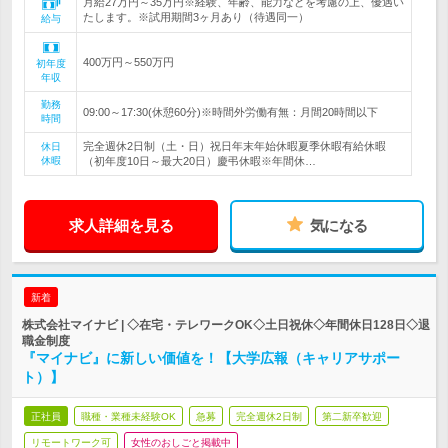
月給27万円～35万円※経験、年齢、能力などを考慮の上、優遇い
たします。※試用期間3ヶ月あり（待遇同一）
給与
400万円～550万円
初年度
年収
勤務
09:00～17:30(休憩60分)※時間外労働有無：月間20時間以下
時間
完全週休2日制（土・日）祝日年末年始休暇夏季休暇有給休暇
休日
休暇
（初年度10日～最大20日）慶弔休暇※年間休…
求人詳細を見る
気になる
新着
株式会社マイナビ | ◇在宅・テレワークOK◇土日祝休◇年間休日128日◇退
職金制度
『マイナビ』に新しい価値を！【大学広報（キャリアサポー
ト）】
正社員
職種・業種未経験OK
急募
完全週休2日制
第二新卒歓迎
リモートワーク可
女性のおしごと掲載中