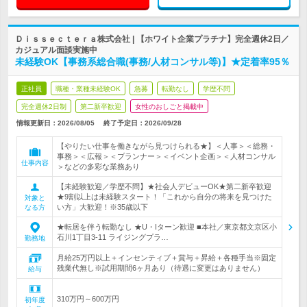
Ｄｉｓｓｅｃｔｅｒａ株式会社 | 【ホワイト企業プラチナ】完全週休2日／
カジュアル面談実施中
未経験OK【事務系総合職(事務/人材コンサル等)】★定着率95％
正社員
職種・業種未経験OK
急募
転勤なし
学歴不問
完全週休2日制
第二新卒歓迎
女性のおしごと掲載中
情報更新日：2026/08/05
終了予定日：
2026/09/28
【やりたい仕事を働きながら見つけられる★】＜人事＞＜総務・
事務＞＜広報＞＜プランナー＞＜イベント企画＞＜人材コンサル
仕事内容
＞などの多彩な業務あり
【未経験歓迎／学歴不問】★社会人デビューOK★第二新卒歓迎
★9割以上は未経験スタート！「これから自分の将来を見つけた
対象と
い方」大歓迎！※35歳以下
なる方
★転居を伴う転勤なし ★U・Iターン歓迎 ■本社／東京都文京区小
石川1丁目3-11 ライジングプラ…
勤務地
月給25万円以上＋インセンティブ＋賞与＋昇給＋各種手当※固定
残業代無し※試用期間6ヶ月あり（待遇に変更はありません）
給与
310万円～600万円
初年度