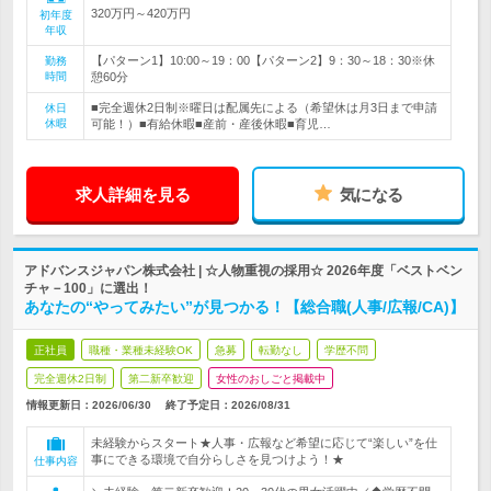
320万円～420万円
初年度
年収
【パターン1】10:00～19：00【パターン2】9：30～18：30※休
勤務
時間
憩60分
■完全週休2日制※曜日は配属先による（希望休は月3日まで申請
休日
休暇
可能！）■有給休暇■産前・産後休暇■育児…
求人詳細を見る
気になる
アドバンスジャパン株式会社 | ☆人物重視の採用☆ 2026年度「ベストベン
チャ－100」に選出！
あなたの“やってみたい”が見つかる！【総合職(人事/広報/CA)】
正社員
職種・業種未経験OK
急募
転勤なし
学歴不問
完全週休2日制
第二新卒歓迎
女性のおしごと掲載中
情報更新日：2026/06/30
終了予定日：
2026/08/31
未経験からスタート★人事・広報など希望に応じて“楽しい”を仕
事にできる環境で自分らしさを見つけよう！★
仕事内容