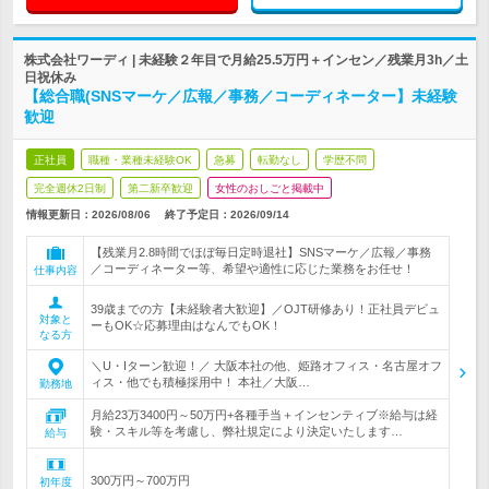
株式会社ワーディ | 未経験２年目で月給25.5万円＋インセン／残業月3h／土
日祝休み
【総合職(SNSマーケ／広報／事務／コーディネーター】未経験
歓迎
正社員
職種・業種未経験OK
急募
転勤なし
学歴不問
完全週休2日制
第二新卒歓迎
女性のおしごと掲載中
情報更新日：2026/08/06
終了予定日：
2026/09/14
【残業月2.8時間でほぼ毎日定時退社】SNSマーケ／広報／事務
／コーディネーター等、希望や適性に応じた業務をお任せ！
仕事内容
39歳までの方【未経験者大歓迎】／OJT研修あり！正社員デビュ
対象と
ーもOK☆応募理由はなんでもOK！
なる方
＼U・Iターン歓迎！／ 大阪本社の他、姫路オフィス・名古屋オフ
ィス・他でも積極採用中！ 本社／大阪…
勤務地
月給23万3400円～50万円+各種手当＋インセンティブ※給与は経
験・スキル等を考慮し、弊社規定により決定いたします…
給与
300万円～700万円
初年度