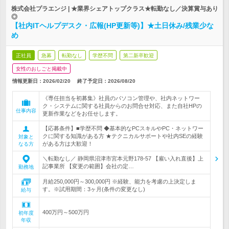
株式会社プラエンジ | ★業界シェアトップクラス★転勤なし／決算賞与あり
◎
【社内ITヘルプデスク・広報(HP更新等)】★土日休み/残業少な
め
正社員
急募
転勤なし
学歴不問
第二新卒歓迎
女性のおしごと掲載中
情報更新日：2026/02/20
終了予定日：
2026/08/20
《専任担当を初募集》社員のパソコン管理や、社内ネットワー
ク・システムに関する社員からのお問合せ対応、また自社HPの
仕事内容
更新作業などをお任せします。
【応募条件】■学歴不問 ◆基本的なPCスキルやPC・ネットワー
クに関する知識がある方 ★テクニカルサポートや社内SEの経験
対象と
がある方は大歓迎！
なる方
＼転勤なし／ 静岡県沼津市宮本元野178-57 【雇い入れ直後】上
記事業所 【変更の範囲】会社の定…
勤務地
月給250,000円～300,000円 ※経験、能力を考慮の上決定しま
す。※試用期間：3ヶ月(条件の変更なし)
給与
400万円～500万円
初年度
年収