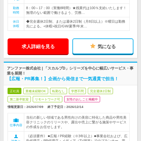
8：00～17：00（実働8時間）★残業代は100％支給いたします！
勤務
時間
無理のない範囲で働けるよう、労務…
◆完全週休2日制、または週休2日制（月8日以上）※曜日は勤務
休日
休暇
先による。<休暇>祝日/GW/夏季/年末…
求人詳細を見る
気になる
アンファー株式会社 | 「スカルプD」シリーズを中心に幅広いサービス・事
業を展開！
【広報・PR募集！】企画から発信まで一気通貫で担当！
正社員
業種未経験OK
転勤なし
学歴不問
完全週休2日制
第二新卒歓迎
リモートワーク可
女性のおしごと掲載中
情報更新日：2026/07/09
終了予定日：
2026/12/14
当社の新しい領域である男性向けの美容に特化した商品や男性美
容クリニックのリリースや、露出や売上に繋がる施策やサービス
仕事内容
の作成をお任せします。
《必須要件》 ■広報 / PR経験（※3年以上）■事業会社および、広
告代理店・PR代理店・メディア（TV局等）でのプランナー、営