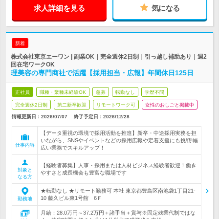
求人詳細を見る
気になる
新着
株式会社東京エーワン | 副業OK｜完全週休2日制｜引っ越し補助あり｜週2
回在宅ワークOK
理美容の専門商社で活躍【採用担当・広報】年間休日125日
正社員
職種・業種未経験OK
急募
転勤なし
学歴不問
完全週休2日制
第二新卒歓迎
リモートワーク可
女性のおしごと掲載中
情報更新日：2026/07/07
終了予定日：
2026/12/28
【データ重視の環境で採用活動を推進】新卒・中途採用実務を担
いながら、SNSやイベントなどの採用広報や定着支援にも挑戦!幅
仕事内容
広い業務でスキルアップ！
【経験者募集】人事・採用または人材ビジネス経験者歓迎！働き
対象と
やすさと成長機会も豊富な職場です
なる方
★転勤なし ★リモート勤務可 本社 東京都豊島区南池袋1丁目21-
10 藤久ビル東1号館 6Ｆ
勤務地
月給：28.0万円～37.2万円＋諸手当＋賞与※固定残業代制ではな