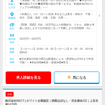
＼未経験・第二新卒歓迎！20～30代の男女活躍中／◆学歴不問
◆30歳以下の方◆履歴書の提出不要⇒まずは「私服参加OKのカ
対象と
ジュアルWEB面談」へ！
なる方
☆転勤なし ☆U・Iターン歓迎 本社または東京・神奈川・千葉・
埼玉・茨城・滋賀・大阪・京都・兵庫・…
勤務地
【関東・関西】月給：26万円以上※前職給与、スキル、経験を考
慮し決定します※社内規定に沿って判断します試用期間：3カ…
給与
320万円～420万円
初年度
年収
【パターン1】10:00～19：00【パターン2】9：30～18：30※休
勤務
時間
憩60分
■完全週休2日制※曜日は配属先による（希望休は月3日まで申請
休日
休暇
可能！）■有給休暇■産前・産後休暇■育児…
求人詳細を見る
気になる
新着
株式会社NECT | ホワイト企業認定｜残業ほぼなし・完全週休2日｜上京支
援10万円