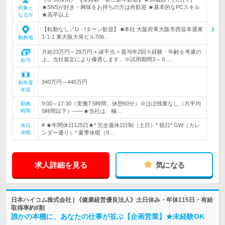
★SNSが好き・興味をお持ちの方は尚歓迎 ★基本的なPCスキル
対象と
★高卒以上
なる方
【転勤なし／U・Iターン歓迎】 ■本社 大阪府東大阪市西堤本通東
1-1-1 東大阪大発ビル706…
勤務地
月給23万円～29万円 + 諸手当 + 賞与年2回※経験・年齢を考慮の
上、当社規定により優遇します。※試用期間3～６…
給与
340万円～440万円
初年度
年収
9:00～17:30（実働7.5時間、休憩60分）※ほぼ残業なし（月平均
勤務
時間
5時間以下）――★当社は、極…
# ★年間休日125日★* 完全週休2日制（土日）* 祝日* GW（カレ
休日
休暇
ンダー通り）* 夏季休暇（9…
求人詳細を見る
気になる
日本ハイコム株式会社 | 《健康経営優良法人》土日休み・年休115日・有給
取得率約8割
誰かの本棚に、あなたの仕事が並ぶ【企画営業】★未経験OK