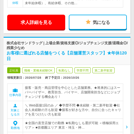
休暇
末年始休暇）、有給休暇、その他…
求人詳細を見る
気になる
株式会社サンドラッグ | 上場企業/資格支援◎/ジョブチェンジ支援/退職金◎/
残業少なめ
お客様に選ばれる店舗をつくる【店舗運営スタッフ】★年休120
日
正社員
職種・業種未経験OK
転勤なし
学歴不問
第二新卒歓迎
情報更新日：2026/07/28
終了予定日：
2026/10/26
接客・販売・商品管理を中心とした店舗業務。★将来的にはスー
パーバイザー、教育担当、バイヤー、店舗開発担当などにジョブ
仕事内容
チェンジする機会あり！
＼ Web面接1回のみ ／ ◆学歴不問 ◆未経験・第二新卒歓迎 ◆社
会人未経験の方も歓迎 ◆接客が好きな方や、自分に合ったキャリ
対象と
アを見つけたい方も歓迎
なる方
★全国の直営店舗での勤務 ★転勤なしも選択可能 ＜積極採用エ
リア＞ ■首都圏エリア 東京・埼玉・神…
勤務地