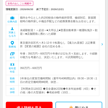
女性のおしごと掲載中
情報更新日：2026/06/30
終了予定日：
2026/12/21
都内を中心とした約200校舎の物件維持管理、修繕対応、新規開
校時の物件探しや備品手配などの総務業務全般をお任せします。
仕事内容
未経験歓迎！＜必須＞■大卒以上■普通自動車第一種運転免許＜歓
対象と
迎＞■店舗開発に携わった経験
なる方
東京都渋谷区代々木1-12-8 ※転勤なし 【雇入れ直後】上記事業
所 【変更の範囲】会社の定める各…
勤務地
年俸：350万円～600万円※年俸の1/12を月々支給します。※経験
や能力を考慮の上、決定いたします。※試用期間なし
給与
350万円～600万円
初年度
年収
1年単位の変形労働時間制（週平均40時間以内）09:30～18:30（1
勤務
時間
日の所定労働時間8時間、休憩…
【年間休日120日】◆完全週休2日制◆年末年始休暇（4日）◆そ
休日
休暇
の他（春の大型連休）◆有給休暇（10日…
求人詳細を見る
気になる