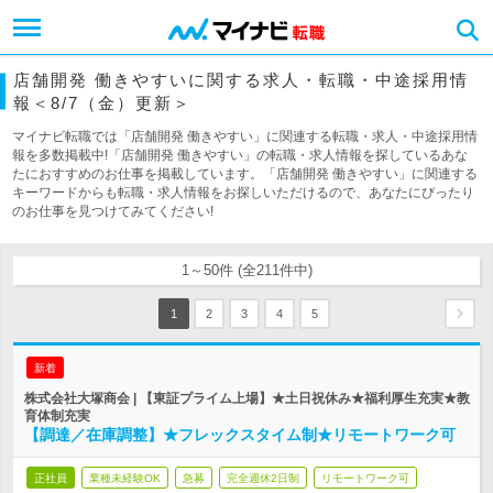
店舗開発 働きやすいに関する求人・転職・中途採用情
報＜8/7（金）更新＞
マイナビ転職では「店舗開発 働きやすい」に関連する転職・求人・中途採用情
報を多数掲載中!「店舗開発 働きやすい」の転職・求人情報を探しているあな
たにおすすめのお仕事を掲載しています。「店舗開発 働きやすい」に関連する
キーワードからも転職・求人情報をお探しいただけるので、あなたにぴったり
のお仕事を見つけてみてください!
1～50件 (全211件中)
1
2
3
4
5
新着
株式会社大塚商会 | 【東証プライム上場】★土日祝休み★福利厚生充実★教
育体制充実
【調達／在庫調整】★フレックスタイム制★リモートワーク可
正社員
業種未経験OK
急募
完全週休2日制
リモートワーク可