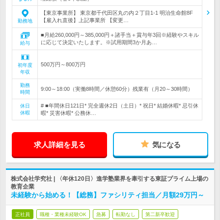
【東京事業所】 東京都千代田区丸の内２丁目1-1 明治生命館8F
【雇入れ直後】上記事業所 【変更…
勤務地
■月給260,000円～385,000円＋諸手当＋賞与年3回※経験やスキル
に応じて決定いたします。※試用期間3か月あ…
給与
500万円～800万円
初年度
年収
勤務
9:00～18:00（実働8時間／休憩60分）残業有（月20～30時間）
時間
# ■年間休日121日* 完全週休2日（土日）* 祝日* 結婚休暇* 忌引休
休日
休暇
暇* 災害休暇* 公務休…
求人詳細を見る
気になる
株式会社学究社 | 〈年休120日〉進学塾業界を牽引する東証プライム上場の
教育企業
未経験から始める！【総務】ファシリティ担当／月額29万円～
正社員
職種・業種未経験OK
急募
転勤なし
第二新卒歓迎