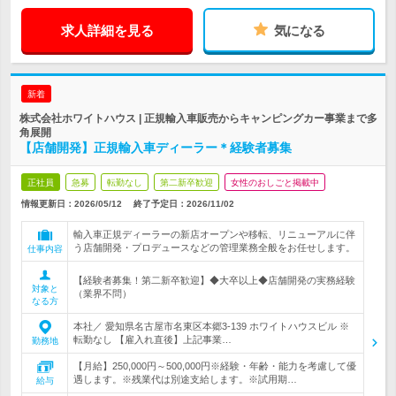
求人詳細を見る
気になる
新着
株式会社ホワイトハウス | 正規輸入車販売からキャンピングカー事業まで多
角展開
【店舗開発】正規輸入車ディーラー＊経験者募集
正社員
急募
転勤なし
第二新卒歓迎
女性のおしごと掲載中
情報更新日：2026/05/12
終了予定日：
2026/11/02
輸入車正規ディーラーの新店オープンや移転、リニューアルに伴
う店舗開発・プロデュースなどの管理業務全般をお任せします。
仕事内容
【経験者募集！第二新卒歓迎】◆大卒以上◆店舗開発の実務経験
対象と
（業界不問）
なる方
本社／ 愛知県名古屋市名東区本郷3-139 ホワイトハウスビル ※
転勤なし 【雇入れ直後】上記事業…
勤務地
【月給】250,000円～500,000円※経験・年齢・能力を考慮して優
遇します。※残業代は別途支給します。※試用期…
給与