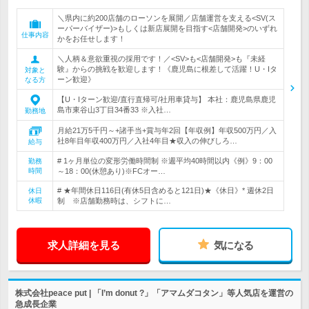
＼県内に約200店舗のローソンを展開／店舗運営を支える<SV(ス
ーパーバイザー)>もしくは新店展開を目指す<店舗開発>のいずれ
仕事内容
かをお任せします！
＼人柄＆意欲重視の採用です！／<SV>も<店舗開発>も『未経
験』からの挑戦を歓迎します！《鹿児島に根差して活躍！U・Iタ
対象と
ーン歓迎》
なる方
【U・Iターン歓迎/直行直帰可/社用車貸与】 本社：鹿児島県鹿児
島市東谷山3丁目34番33 ※入社…
勤務地
月給21万5千円～+諸手当+賞与年2回【年収例】年収500万円／入
社8年目年収400万円／入社4年目★収入の伸びしろ…
給与
# 1ヶ月単位の変形労働時間制 ※週平均40時間以内《例》9：00
勤務
時間
～18：00(休憩あり)※FCオー…
# ★年間休日116日(有休5日含めると121日)★《休日》* 週休2日
休日
休暇
制 ※店舗勤務時は、シフトに…
求人詳細を見る
気になる
株式会社peace put | 「I’m donut ?」「アマムダコタン」等人気店を運営の
急成長企業