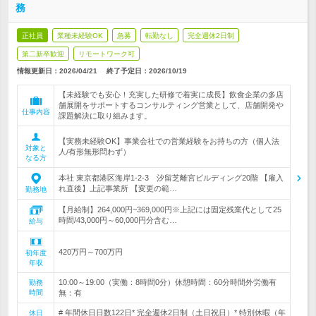
務
正社員
業種未経験OK
急募
転勤なし
完全週休2日制
第二新卒歓迎
リモートワーク可
情報更新日：2026/04/21
終了予定日：
2026/10/19
【未経験でも安心！充実した研修で着実に成長】飲食企業の多店
舗展開をサポートするコンサルティング営業として、店舗開発や
仕事内容
課題解決に取り組みます。
【実務未経験OK】事業会社での営業経験をお持ちの方（個人法
対象と
人/有形無形問わず）
なる方
本社 東京都港区海岸1-2-3 汐留芝離宮ビルディング20階 【雇入
れ直後】上記事業所 【変更の範…
勤務地
【月給制】264,000円~369,000円※上記には固定残業代として25
時間/43,000円～60,000円分含む…
給与
420万円～700万円
初年度
年収
10:00～19:00（実働：8時間0分）休憩時間：60分時間外労働有
勤務
時間
無：有
# 年間休日日数122日* 完全週休2日制（土日祝日）* 特別休暇（年
休日