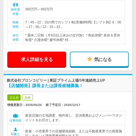
300万円～450万円
初年度
年収
7：45～22：15の間でのシフト制(実働8時間)【シフト例】8：00
勤務
時間
～17：00／13：15～22…
* 週休二日制（月9日以上休みの交代制）* 有給休暇* 産休＆育休
休日
休暇
制度* 介護休暇* 慶弔休暇* 特…
求人詳細を見る
気になる
株式会社ブロンコビリー | 東証プライム上場/3年連続売上UP
【店舗開発】課長または課長候補募集！
正社員
急募
情報更新日：2026/06/26
終了予定日：
2026/12/17
新規店舗の立地調査、物件探し、交渉業務およびメンバーマネジ
メントをお任せします。
仕事内容
飲食・小売業界での店舗開発経験、または不動産業界での商業施
対象と
設・テナント誘致業務経験がある方