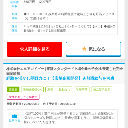
560万円～1200万円
初年度
年収
◆9：00～18：00残業月20時間程度で定時上がりも可能メリハリ
勤務
時間
つけて働けます！
# ☆年間休日110日☆ (自社カレンダーに応じて)【休日】◆週休2
休日
休暇
日制(土・日) ※月1回土曜出勤…
求人詳細を見る
気になる
株式会社エルアンドビー | 東証スタンダード上場企業の子会社/安定した完全
固定給制
経験を活かし即戦力に！【店舗企画開発】★前職給与を考慮
正社員
業種未経験OK
急募
転勤なし
学歴不問
第二新卒歓迎
女性のおしごと掲載中
情報更新日：2026/06/19
終了予定日：
2026/12/10
《既存100%！部門同士が連携することで業績向上》企業様のお
悩みやニーズを把握しながら最適な提案を行い、新規店舗開発に
仕事内容
携わっていただきます。