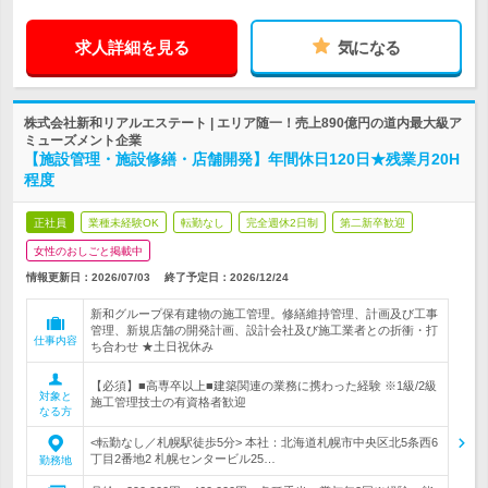
求人詳細を見る
気になる
株式会社新和リアルエステート | エリア随一！売上890億円の道内最大級ア
ミューズメント企業
【施設管理・施設修繕・店舗開発】年間休日120日★残業月20H
程度
正社員
業種未経験OK
転勤なし
完全週休2日制
第二新卒歓迎
女性のおしごと掲載中
情報更新日：2026/07/03
終了予定日：
2026/12/24
新和グループ保有建物の施工管理。修繕維持管理、計画及び工事
管理、新規店舗の開発計画、設計会社及び施工業者との折衝・打
仕事内容
ち合わせ ★土日祝休み
【必須】■高専卒以上■建築関連の業務に携わった経験 ※1級/2級
対象と
施工管理技士の有資格者歓迎
なる方
<転勤なし／札幌駅徒歩5分> 本社：北海道札幌市中央区北5条西6
丁目2番地2 札幌センタービル25…
勤務地