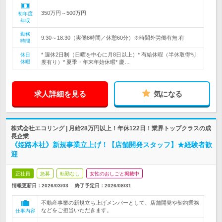
350万円～500万円
初年度
年収
勤務
9:30～18:30（実働8時間／休憩60分）※時間外労働有無:有
時間
* 週休2日制（日曜を中心に月8日以上）* 有給休暇（半休取得制
休日
休暇
度有り）* 夏季・年末年始休暇* 慶…
求人詳細を見る
気になる
株式会社エコリング | 月給28万円以上！年休122日！業界トップクラスの成
長企業
《姫路本社》新規事業立上げ！【店舗開発スタッフ】★経験者歓
迎
正社員
急募
転勤なし
女性のおしごと掲載中
情報更新日：2026/03/03
終了予定日：
2026/08/31
不動産事業の新規立ち上げメンバーとして、店舗開発や契約業務
などをご担当いただきます。
仕事内容