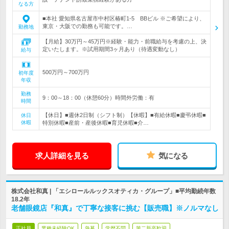
なる方
■本社 愛知県名古屋市中村区椿町1-5 BBビル ※ご希望により、
東京・大阪での勤務も可能です。…
勤務地
【月給】30万円～45万円※経験・能力・前職給与を考慮の上、決
定いたします。※試用期間3ヶ月あり（待遇変動なし）
給与
500万円～700万円
初年度
年収
勤務
9：00～18：00（休憩60分）時間外労働：有
時間
【休日】■週休2日制（シフト制）【休暇】■有給休暇■慶弔休暇■
休日
休暇
特別休暇■産前・産後休暇■育児休暇■介…
求人詳細を見る
気になる
株式会社和真 | 「エシロールルックスオティカ・グループ」■平均勤続年数
18.2年
老舗眼鏡店『和真』で丁寧な接客に挑む【販売職】※ノルマなし
正社員
業種未経験OK
急募
学歴不問
第二新卒歓迎