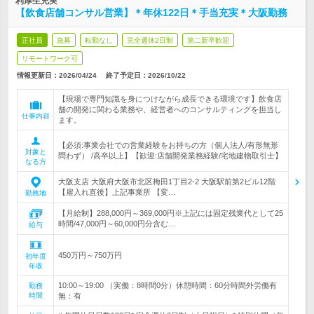
利厚生充実
【飲食店舗コンサル営業】＊年休122日＊手当充実＊大阪勤務
正社員
急募
転勤なし
完全週休2日制
第二新卒歓迎
リモートワーク可
情報更新日：2026/04/24
終了予定日：
2026/10/22
【現場で専門知識を身につけながら成長できる環境です】飲食店
舗の開発に関わる業務や、経営者へのコンサルティングを担当し
仕事内容
ます。
【必須:事業会社での営業経験をお持ちの方（個人法人/有形無形
対象と
問わず） /高卒以上】【歓迎:店舗開発業務経験/宅地建物取引士】
なる方
大阪支店 大阪府大阪市北区梅田1丁目2-2 大阪駅前第2ビル12階
【雇入れ直後】上記事業所 【変…
勤務地
【月給制】288,000円～369,000円※上記には固定残業代として25
時間/47,000円～60,000円分含む…
給与
450万円～750万円
初年度
年収
10:00～19:00 （実働：8時間0分）休憩時間：60分時間外労働有
勤務
時間
無：有