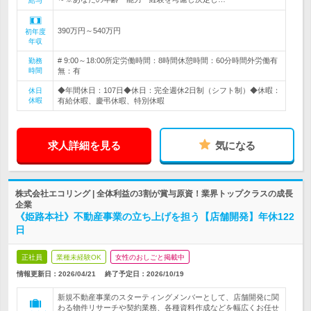
給与
390万円～540万円
初年度
年収
# 9:00～18:00所定労働時間：8時間休憩時間：60分時間外労働有
勤務
時間
無：有
◆年間休日：107日◆休日：完全週休2日制（シフト制）◆休暇：
休日
休暇
有給休暇、慶弔休暇、特別休暇
求人詳細を見る
気になる
株式会社エコリング | 全体利益の3割が賞与原資！業界トップクラスの成長
企業
《姫路本社》不動産事業の立ち上げを担う【店舗開発】年休122
日
正社員
業種未経験OK
女性のおしごと掲載中
情報更新日：2026/04/21
終了予定日：
2026/10/19
新規不動産事業のスターティングメンバーとして、店舗開発に関
わる物件リサーチや契約業務、各種資料作成などを幅広くお任せ