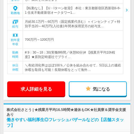
【転勤なし】【U・Iターン歓迎】 本社：東京都新宿区西新宿6-8-
1 住友不動産新宿オークタワー1…
勤務地
月給30.1万円～60万円（固定残業代含む）＋インセンティブ＋特
別手当20～40万円(入社後1年間本採用翌月の給与支…
給与
700万円～1200万円
初年度
年収
# 9：30～18：30(実働8時間／休憩60分)# 【残業月平均10h程
勤務
時間
度】★原則定時退社でプライ…
＼有給消化率はほぼ100％／公休を組み合わせて、5日以上の連続
休日
休暇
休暇を取得も可能！長期休暇をとって海外…
求人詳細を見る
気になる
株式会社さとう | ★残業月平均16.5時間★連休もOK★社員寮＆奨学金支援
あり
働きやすい福利厚生◎フレッシュバザールなどの【店舗スタッ
フ】