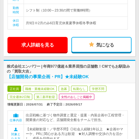
勤務
シフト制（10:00～23:30の間で実働8時間）
時間
休日
月9日※2月のみ6日育児休業夏季休暇冬季休暇
休暇
求人詳細を見る
気になる
株式会社エンパワー | 年商977億超＆業界屈指の店舗数！CMでもお馴染み
の「買取大吉」
【店舗開発の事業企画・PR】★未経験OK
正社員
職種・業種未経験OK
急募
転勤なし
学歴不問
完全週休2日制
第二新卒歓迎
女性のおしごと掲載中
情報更新日：2026/07/31
終了予定日：
2026/09/17
出店戦略に基づく物件調査と選定・提案・内装企画や工程管理・
開業後の対応など、店舗開発全般をチームで担当。
仕事内容
【未経験歓迎！／学歴不問】◎社会人経験1年以上 ★企画やマ
ーケ、PRに関心がある方は歓迎 ★対人調整や交渉の力を活か
対象と
し、成長を目指せます
なる方