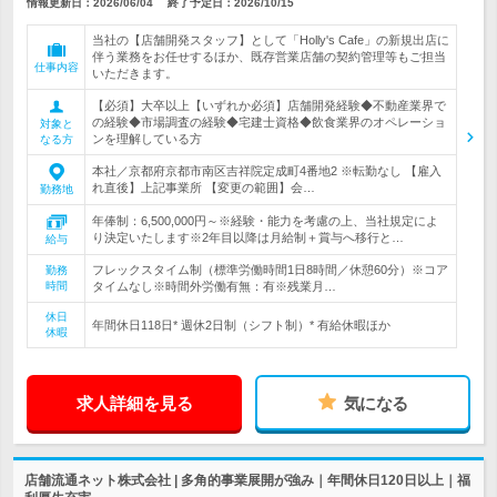
情報更新日：2026/06/04
終了予定日：
2026/10/15
当社の【店舗開発スタッフ】として「Holly's Cafe」の新規出店に
伴う業務をお任せするほか、既存営業店舗の契約管理等もご担当
仕事内容
いただきます。
【必須】大卒以上【いずれか必須】店舗開発経験◆不動産業界で
の経験◆市場調査の経験◆宅建士資格◆飲食業界のオペレーショ
対象と
ンを理解している方
なる方
本社／京都府京都市南区吉祥院定成町4番地2 ※転勤なし 【雇入
れ直後】上記事業所 【変更の範囲】会…
勤務地
年俸制：6,500,000円～※経験・能力を考慮の上、当社規定によ
り決定いたします※2年目以降は月給制＋賞与へ移行と…
給与
フレックスタイム制（標準労働時間1日8時間／休憩60分）※コア
勤務
時間
タイムなし※時間外労働有無：有※残業月…
休日
年間休日118日* 週休2日制（シフト制）* 有給休暇ほか
休暇
求人詳細を見る
気になる
店舗流通ネット株式会社 | 多角的事業展開が強み｜年間休日120日以上｜福