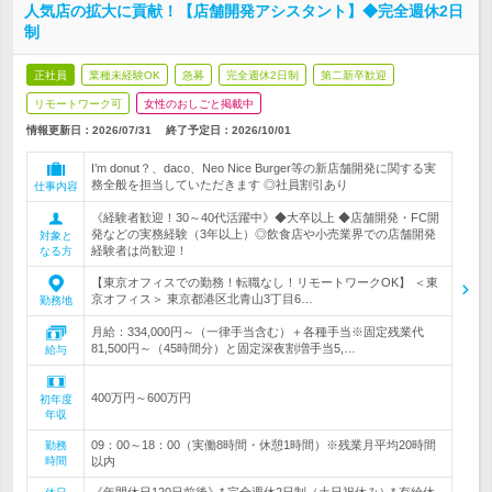
人気店の拡大に貢献！【店舗開発アシスタント】◆完全週休2日
制
正社員
業種未経験OK
急募
完全週休2日制
第二新卒歓迎
リモートワーク可
女性のおしごと掲載中
情報更新日：2026/07/31
終了予定日：
2026/10/01
I’m donut？、daco、Neo Nice Burger等の新店舗開発に関する実
務全般を担当していただきます ◎社員割引あり
仕事内容
《経験者歓迎！30～40代活躍中》◆大卒以上 ◆店舗開発・FC開
発などの実務経験（3年以上）◎飲食店や小売業界での店舗開発
対象と
経験者は尚歓迎！
なる方
【東京オフィスでの勤務！転職なし！リモートワークOK】 ＜東
京オフィス＞ 東京都港区北青山3丁目6…
勤務地
月給：334,000円～（一律手当含む）＋各種手当※固定残業代
81,500円～（45時間分）と固定深夜割増手当5,…
給与
400万円～600万円
初年度
年収
09：00～18：00（実働8時間・休憩1時間）※残業月平均20時間
勤務
時間
以内