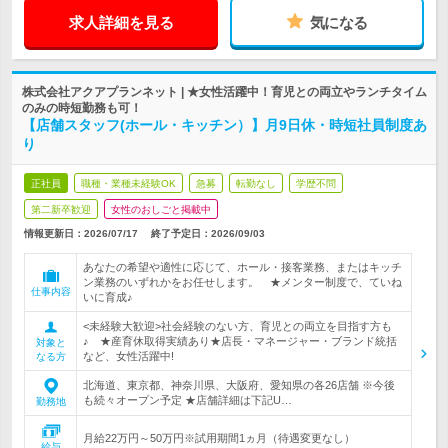
求人詳細を見る
気になる
株式会社アクアプランネット | ★女性活躍中！育児との両立やランチタイム
のみの時短勤務も可！
【店舗スタッフ(ホール・キッチン）】月9日休・時短社員制度あ
り
正社員
職種・業種未経験OK
急募
転勤なし
学歴不問
第二新卒歓迎
女性のおしごと掲載中
情報更新日：2026/07/17
終了予定日：
2026/09/03
あなたの希望や適性に応じて、ホール・接客業務、またはキッチ
ン業務のいずれかをお任せします。 ★メンター制度で、ていね
仕事内容
いに育成♪
<未経験大歓迎>社会経験のない方、育児との両立を目指す方も
♪ ★産育休取得実績あり★店長・マネージャー・ブランド統括
対象と
など、女性活躍中!
なる方
北海道、東京都、神奈川県、大阪府、愛知県の各26店舗 ※今後
も続々オープン予定 ★店舗詳細は下記U…
勤務地
月給22万円～50万円※試用期間1ヵ月（待遇変更なし）
給与