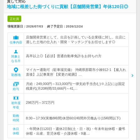
貫して対応
地域に根差した街づくりに貢献【店舗開発営業】年休120日◎
正社員
情報更新日：2026/07/03
終了予定日：
2026/12/24
店舗開発営業として、出店を計画している企業様に対し、出店に
適した土地の仕入れ・開発・マッチングをお任せします◎
仕事内容
高卒以上◎【必須】普通自動車免許をお持ちの方
対象と
なる方
マイカー通勤可（駐車場完備） 沖縄県那覇市小禄912-1 【雇入れ
直後】上記事業所 【変更の範囲】…
勤務地
月給：249,000円～313,000円(一律支給手当含む)※上記には固定
残業代(月20時間/33,666円～41,…
給与
298万円～372万円
初年度
年収
勤務
8:30～17:30(実働8時間)休憩60分時間外労働あり(15時間以下)
時間
・年間休日120日・週休2日制(土・日・祝)・年末年始休暇・慶弔
休日
休暇
休暇・出産、育児休暇・介護休暇・9連…