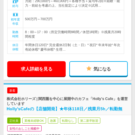
月給：290,000円～460,000円＋各種手当＋賞与年2回※経験・能
力・前給を考慮の上、当社規定により決定※試用…
給与
500万円～700万円
初年度
年収
8：00～17：00（所定労働時間8時間／休憩1時間）※残業月20時
勤務
時間
間程度
年間休日120日* 完全週休2日制（土・日）* 祝日* 年末年始* 年次
休日
休暇
有給休暇* 慶弔休暇* 生理…
求人詳細を見る
気になる
新着
株式会社ホリーズ | 関西圏を中心に展開中のカフェ「Holly's Cafe」を運営
しています
Holly'sCafeの【店舗開発】★年休118日／残業月5h／転勤無
正社員
業種未経験OK
急募
転勤なし
第二新卒歓迎
女性のおしごと掲載中