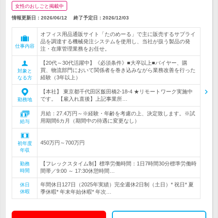
女性のおしごと掲載中
情報更新日：2026/06/12
終了予定日：
2026/12/03
オフィス用品通販サイト「たのめーる」で主に販売するサプライ
品を調達する機械発注システムを使用し、当社が扱う製品の発
仕事内容
注・在庫管理業務をお任せ。
【20代～30代活躍中】《必須条件》■大卒以上■バイヤー、購
買、物流部門において関係者を巻き込みながら業務改善を行った
対象と
経験（3年以上）
なる方
【本社】 東京都千代田区飯田橋2-18-4 ★リモートワーク実施中
です。 【雇入れ直後】上記事業所…
勤務地
月給：27.4万円～※経験・年齢を考慮の上、決定致します。※試
用期間6カ月（期間中の待遇に変更なし）
給与
450万円～700万円
初年度
年収
【フレックスタイム制】標準労働時間：1日7時間30分標準労働時
勤務
時間
間帯／9:00 ～ 17:30休憩時間…
年間休日127日（2025年実績）完全週休2日制（土日）* 祝日* 夏
休日
休暇
季休暇* 年末年始休暇* 年次…