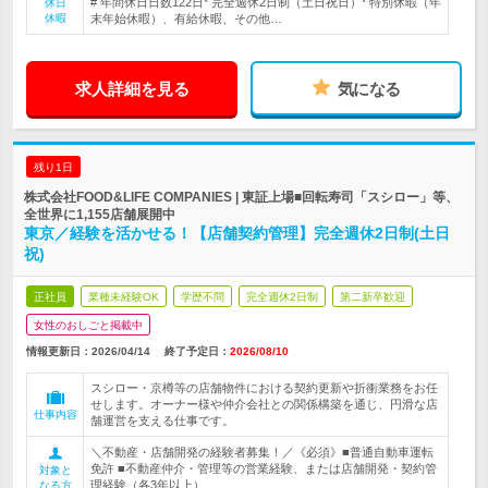
# 年間休日日数122日* 完全週休2日制（土日祝日）* 特別休暇（年
休日
休暇
末年始休暇）、有給休暇、その他…
求人詳細を見る
気になる
残り1日
株式会社FOOD&LIFE COMPANIES | 東証上場■回転寿司「スシロー」等、
全世界に1,155店舗展開中
東京／経験を活かせる！【店舗契約管理】完全週休2日制(土日
祝)
正社員
業種未経験OK
学歴不問
完全週休2日制
第二新卒歓迎
女性のおしごと掲載中
情報更新日：2026/04/14
終了予定日：
2026/08/10
スシロー・京樽等の店舗物件における契約更新や折衝業務をお任
せします。オーナー様や仲介会社との関係構築を通じ、円滑な店
仕事内容
舗運営を支える仕事です。
＼不動産・店舗開発の経験者募集！／《必須》■普通自動車運転
免許 ■不動産仲介・管理等の営業経験、または店舗開発・契約管
対象と
理経験（各3年以上）
なる方