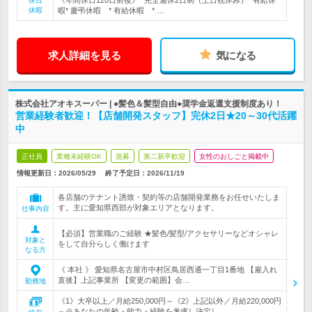
《年間休日120日前後》* 完全週休2日制（土日祝休み）* 有給休
休日
休暇
暇* 慶弔休暇 * 有給休暇 * …
求人詳細を見る
気になる
株式会社アオキスーパー | ●髪色＆髪型自由●奨学金返還支援制度あり！
営業経験者歓迎！【店舗開発スタッフ】完休2日★20～30代活躍
中
正社員
業種未経験OK
急募
第二新卒歓迎
女性のおしごと掲載中
情報更新日：2026/05/29
終了予定日：
2026/11/19
各店舗のテナント誘致・契約等の店舗開発業務をお任せいたしま
す。主に愛知県西部が対象エリアとなります。
仕事内容
【必須】営業職のご経験 ★髪色/髪型/アクセサリーなどオシャレ
対象と
をして自分らしく働けます
なる方
《 本社 》 愛知県名古屋市中村区鳥居西通一丁目1番地 【雇入れ
直後】上記事業所 【変更の範囲】会…
勤務地
《1》大卒以上／月給250,000円～《2》上記以外／月給220,000円
～※あなたの年齢・能力・経験を考慮し決定し…