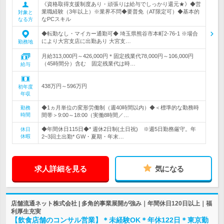
《資格取得支援制度あり・頑張りは給与でしっかり還元★》◆営
業職経験（3年以上）※業界不問◆要普免（AT限定可）◆基本的
対象と
なPCスキル
なる方
◆転勤なし・マイカー通勤可◆ 埼玉県熊谷市本町2-76-1 ※場合
により大宮支店に出勤あり 大宮支…
勤務地
月給313,000円～426,000円＊固定残業代78,000円～106,000円
（45時間分）含む 固定残業代は時…
給与
438万円～596万円
初年度
年収
◆1ヵ月単位の変形労働制（週40時間以内）◆＜標準的な勤務時
勤務
時間
間帯＞9:00～18:00（実働8時間／…
◆年間休日115日◆* 週休2日制(土日祝) ※週5日勤務厳守。年
休日
休暇
2~3回土出勤* GW・夏期・年末…
求人詳細を見る
気になる
店舗流通ネット株式会社 | 多角的事業展開が強み｜年間休日120日以上｜福
利厚生充実
【飲食店舗のコンサル営業】＊未経験OK＊年休122日＊東京勤