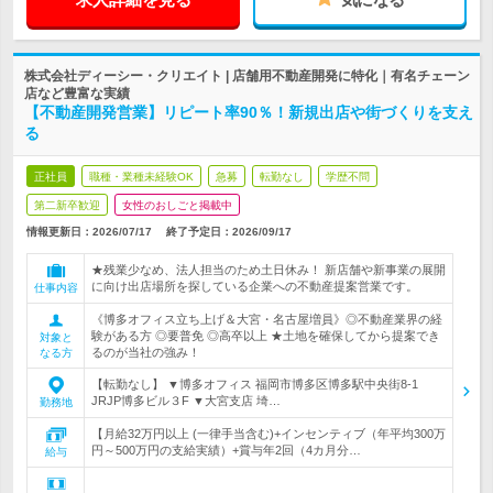
株式会社ディーシー・クリエイト | 店舗用不動産開発に特化｜有名チェーン
店など豊富な実績
【不動産開発営業】リピート率90％！新規出店や街づくりを支え
る
正社員
職種・業種未経験OK
急募
転勤なし
学歴不問
第二新卒歓迎
女性のおしごと掲載中
情報更新日：2026/07/17
終了予定日：
2026/09/17
★残業少なめ、法人担当のため土日休み！ 新店舗や新事業の展開
に向け出店場所を探している企業への不動産提案営業です。
仕事内容
《博多オフィス立ち上げ＆大宮・名古屋増員》◎不動産業界の経
験がある方 ◎要普免 ◎高卒以上 ★土地を確保してから提案でき
対象と
るのが当社の強み！
なる方
【転勤なし】 ▼博多オフィス 福岡市博多区博多駅中央街8-1
JRJP博多ビル３F ▼大宮支店 埼…
勤務地
【月給32万円以上 (一律手当含む)+インセンティブ（年平均300万
円～500万円の支給実績）+賞与年2回（4カ月分…
給与