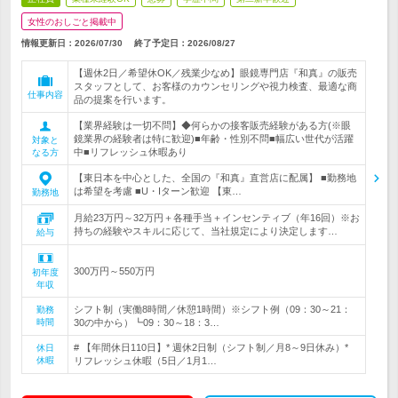
女性のおしごと掲載中
情報更新日：2026/07/30
終了予定日：
2026/08/27
【週休2日／希望休OK／残業少なめ】眼鏡専門店『和真』の販売
スタッフとして、お客様のカウンセリングや視力検査、最適な商
仕事内容
品の提案を行います。
【業界経験は一切不問】◆何らかの接客販売経験がある方(※眼
鏡業界の経験者は特に歓迎)■年齢・性別不問■幅広い世代が活躍
対象と
中■リフレッシュ休暇あり
なる方
【東日本を中心とした、全国の『和真』直営店に配属】 ■勤務地
は希望を考慮 ■U・Iターン歓迎 【東…
勤務地
月給23万円～32万円＋各種手当＋インセンティブ（年16回）※お
持ちの経験やスキルに応じて、当社規定により決定します…
給与
300万円～550万円
初年度
年収
シフト制（実働8時間／休憩1時間）※シフト例（09：30～21：
勤務
時間
30の中から）┗09：30～18：3…
# 【年間休日110日】* 週休2日制（シフト制／月8～9日休み）*
休日
休暇
リフレッシュ休暇（5日／1月1…