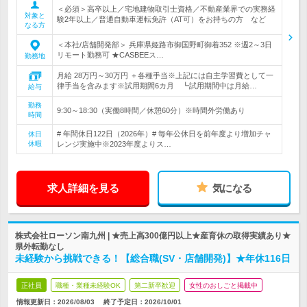
＜必須＞高卒以上／宅地建物取引士資格／不動産業界での実務経
対象と
験2年以上／普通自動車運転免許（AT可）をお持ちの方 など
なる方
＜本社/店舗開発部＞ 兵庫県姫路市御国野町御着352 ※週2～3日
リモート勤務可 ★CASBEEス…
勤務地
月給 28万円～30万円 ＋各種手当※上記には自主学習費として一
律手当を含みます※試用期間6カ月 ┗試用期間中は月給…
給与
勤務
9:30～18:30（実働8時間／休憩60分）※時間外労働あり
時間
# 年間休日122日（2026年）# 毎年公休日を前年度より増加チャ
休日
休暇
レンジ実施中※2023年度よりス…
求人詳細を見る
気になる
株式会社ローソン南九州 | ★売上高300億円以上★産育休の取得実績あり★
県外転勤なし
未経験から挑戦できる！【総合職(SV・店舗開発)】★年休116日
正社員
職種・業種未経験OK
第二新卒歓迎
女性のおしごと掲載中
情報更新日：2026/08/03
終了予定日：
2026/10/01