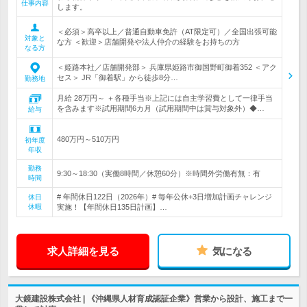
仕事内容
します。
＜必須＞高卒以上／普通自動車免許（AT限定可）／全国出張可能
対象と
な方 ＜歓迎＞店舗開発や法人仲介の経験をお持ちの方
なる方
＜姫路本社／店舗開発部＞ 兵庫県姫路市御国野町御着352 ＜アク
セス＞ JR「御着駅」から徒歩8分…
勤務地
月給 28万円～ ＋各種手当※上記には自主学習費として一律手当
を含みます※試用期間6カ月（試用期間中は賞与対象外）◆…
給与
480万円～510万円
初年度
年収
勤務
9:30～18:30（実働8時間／休憩60分）※時間外労働有無：有
時間
# 年間休日122日（2026年）# 毎年公休+3日増加計画チャレンジ
休日
休暇
実施！【年間休日135日計画】…
求人詳細を見る
気になる
大鏡建設株式会社 | 《沖縄県人材育成認証企業》営業から設計、施工まで一