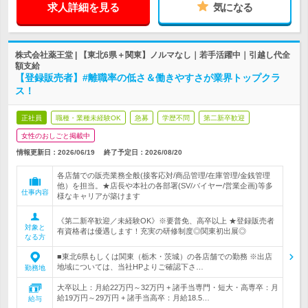
求人詳細を見る
気になる
株式会社薬王堂 | 【東北6県＋関東】ノルマなし｜若手活躍中｜引越し代全
額支給
【登録販売者】#離職率の低さ＆働きやすさが業界トップクラ
ス！
正社員
職種・業種未経験OK
急募
学歴不問
第二新卒歓迎
女性のおしごと掲載中
情報更新日：2026/06/19
終了予定日：
2026/08/20
各店舗での販売業務全般(接客応対/商品管理/在庫管理/金銭管理
他）を担当。★店長や本社の各部署(SV/バイヤー/営業企画)等多
仕事内容
様なキャリアが築けます
《第二新卒歓迎／未経験OK》※要普免、高卒以上 ★登録販売者
対象と
有資格者は優遇します！充実の研修制度◎関東初出展◎
なる方
■東北6県もしくは関東（栃木・茨城）の各店舗での勤務 ※出店
地域については、当社HPよりご確認下さ…
勤務地
大卒以上：月給22万円～32万円 + 諸手当専門・短大・高専卒：月
給19万円～29万円 + 諸手当高卒：月給18.5…
給与