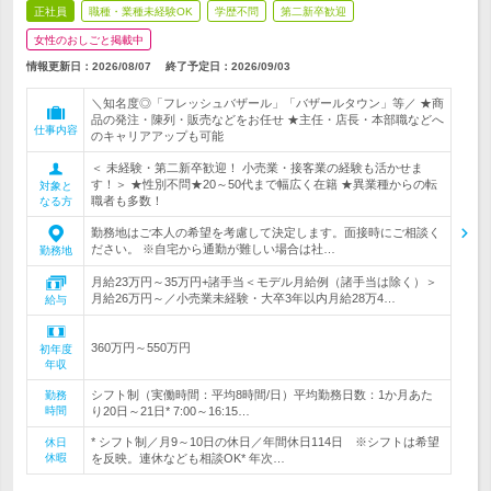
正社員
職種・業種未経験OK
学歴不問
第二新卒歓迎
女性のおしごと掲載中
情報更新日：2026/08/07
終了予定日：
2026/09/03
＼知名度◎「フレッシュバザール」「バザールタウン」等／ ★商
品の発注・陳列・販売などをお任せ ★主任・店長・本部職などへ
仕事内容
のキャリアアップも可能
＜ 未経験・第二新卒歓迎！ 小売業・接客業の経験も活かせま
す！＞ ★性別不問★20～50代まで幅広く在籍 ★異業種からの転
対象と
職者も多数！
なる方
勤務地はご本人の希望を考慮して決定します。面接時にご相談く
ださい。 ※自宅から通勤が難しい場合は社…
勤務地
月給23万円～35万円+諸手当＜モデル月給例（諸手当は除く）＞
月給26万円～／小売業未経験・大卒3年以内月給28万4…
給与
360万円～550万円
初年度
年収
シフト制（実働時間：平均8時間/日）平均勤務日数：1か月あた
勤務
時間
り20日～21日* 7:00～16:15…
* シフト制／月9～10日の休日／年間休日114日 ※シフトは希望
休日
休暇
を反映。連休なども相談OK* 年次…