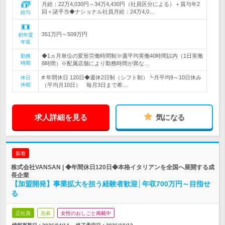
月給：22万4,030円～34万4,430円（社員区分による）＋賞与年2
回＋諸手当◆ナショナル社員月給：24万4,0…
給与
351万円～509万円
初年度
年収
◆1ヵ月単位の変形労働時間制※週平均実働40時間以内（1日実働
勤務
時間
8時間）※配属店舗により勤務時間が異な…
# 年間休日 120日◆週休2日制（シフト制）┗月平均9～10日休み
休日
休暇
（平均月10日） 毎月3日まで希…
求人詳細を見る
気になる
新着
株式会社VANSAN | ◆年間休日120日◆本格イタリアンを全国へ展開する成
長企業
【加盟開発】事業拡大を担う経験者歓迎│年収700万円～目指せ
る
正社員
急募
女性のおしごと掲載中