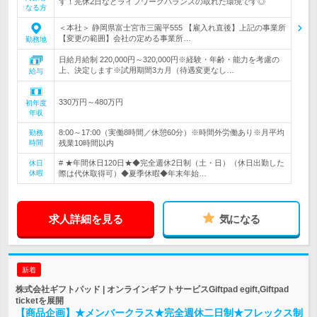
す！完休2日などライフワークバランスの取れた環境です◎
なる方
＜本社＞ 静岡県富士宮市三園平555 【雇入れ直後】上記の事業所
【変更の範囲】会社の定める事業所…
勤務地
日給月給制 220,000円～320,000円※経験・年齢・能力を考慮の
上、決定します※試用期間3カ月（待遇変更なし…
給与
330万円～480万円
初年度
年収
8:00～17:00（実働8時間／休憩60分）※時間外労働あり※月平均
勤務
時間
残業10時間以内
# ★年間休日120日★◆完全週休2日制（土・日）（休日出勤した
休日
休暇
際は代休取得可）◆夏季休暇◆年末年始…
求人詳細を見る
気になる
新着
株式会社ギフトパッド | オンラインギフトサービスGiftpad egift,Giftpad
ticketを展開
【商品企画】★メンバークラス★完全週休二日制★フレックス制