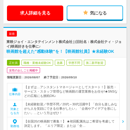
求人詳細を見る
気になる
新着
東映ジョイ・エンタテインメント株式会社 | (旧社名：株式会社ティ・ジョ
イ)映画好きを仕事に♪
映画館を超えた"感動体験"を！【映画館社員】★未経験OK
正社員
職種・業種未経験OK
急募
学歴不問
第二新卒歓迎
女性のおしごと掲載中
情報更新日：2026/08/07
終了予定日：
2026/09/10
【まずは…アシスタントマネージャーとしてスタート！】販売・
サービス・スタッフ管理など映画館の運営業務をお任せ!★SNSな
仕事内容
どの広報にも挑戦OK♪
【未経験歓迎／学歴不問／20代～30代活躍中】「自分も楽しみな
がら人を笑顔にできる仕事がしたい」「企画やアイデアを形にし
対象と
たい」…という方はぜひ！
なる方
【全国20の映画館で募集！】 ★初回配属先はご希望を考慮して
決定します。 「エリア限定」または「全…
勤務地