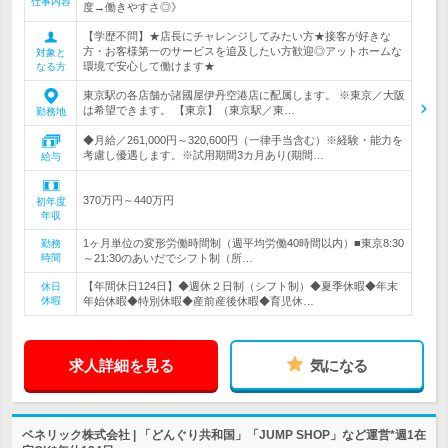
仕事内容
度→働きやすさ◎》
【学歴不問】★店長にチャレンジしてみたい方★接客が好きな
方・お客様第一のサービスを追及したい方歓迎◎アットホームな
対象と
環境で安心して働けます★
なる方
東京駅の各店舗か諸國屋伊丹空港店に配属します。 ※東京／大阪
は希望できます。 【東京】（東京駅／東…
勤務地
◆月給／261,000円～320,600円（一律手当含む）※経験・能力を
考慮し優遇します。※試用期間3カ月あり(期間…
給与
370万円～440万円
初年度
年収
1ヶ月単位の変形労働時間制（週平均労働40時間以内）■東京8:30
勤務
時間
～21:30のあいだでシフト制（所…
【年間休日124日】◆週休２日制（シフト制）◆夏季休暇◆年末
休日
休暇
年始休暇◆特別休暇◆産前産後休暇◆育児休…
求人詳細を見る
気になる
ベネリック株式会社 | 「どんぐり共和国」「JUMP SHOP」など運営*週1在