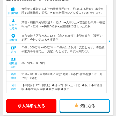
進学塾を運営する本社の総務部門にて、約200ある校舎の施設管
理や新規物件の探索、各種事務業務などを幅広くお任せします。
仕事内容
業種・職種未経験歓迎！＜必須＞■大卒以上■普通自動車第一種運
対象と
転免許＜歓迎＞■事務の経験■店舗開発に携わった経験
なる方
東京都渋谷区代々木1-12-8 【雇入れ直後】上記事業所 【変更の
範囲】会社の定める各事業所
勤務地
年俸：350万円～600万円※年俸の1/12を月々支給します。※経験
や能力を考慮の上、決定いたします。※試用期間なし
給与
350万円～600万円
初年度
年収
9:30～18:30（実働8時間／休憩1時間）時間外労働有無：有（月
勤務
時間
平均10時間）
【年間休日120日以上】◆週休2日制（土・日）◆祝日 ◆有給休
休日
休暇
暇 ◆年末年始休暇 ◆夏季休暇 ◆慶弔…
求人詳細を見る
気になる