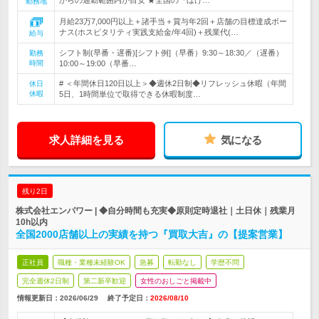
からの通勤範囲内が目安 ★全国の『ほけ…
勤務地
月給23万7,000円以上＋諸手当＋賞与年2回＋店舗の目標達成ボー
ナス(ホスピタリティ実践支給金/年4回)＋残業代(…
給与
シフト制(早番・遅番)[シフト例]（早番）9:30～18:30／（遅番）
勤務
時間
10:00～19:00（早番…
# ＜年間休日120日以上＞◆週休2日制◆リフレッシュ休暇（年間
休日
休暇
5日、1時間単位で取得できる休暇制度…
求人詳細を見る
気になる
残り2日
株式会社エンパワー | ◆自分時間も充実◆原則定時退社｜土日休｜残業月
10h以内
全国2000店舗以上の実績を持つ『買取大吉』の【提案営業】
正社員
職種・業種未経験OK
急募
転勤なし
学歴不問
完全週休2日制
第二新卒歓迎
女性のおしごと掲載中
情報更新日：2026/06/29
終了予定日：
2026/08/10