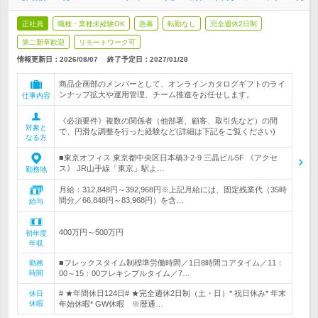
正社員
職種・業種未経験OK
急募
転勤なし
完全週休2日制
第二新卒歓迎
リモートワーク可
情報更新日：2026/08/07
終了予定日：
2027/01/28
商品企画部のメンバーとして、オンラインカタログギフトのライ
ンナップ拡大や運用管理、チーム推進をお任せします。
仕事内容
《必須要件》複数の関係者（他部署、顧客、取引先など）の間
対象と
で、円滑な調整を行った経験など(詳細は下記をご覧ください)
なる方
■東京オフィス 東京都中央区日本橋3-2-9 三晶ビル5F 《アクセ
ス》 JR山手線「東京」駅よ…
勤務地
月給：312,848円～392,968円※上記月給には、固定残業代（35時
間分／66,848円～83,968円）を含…
給与
400万円～500万円
初年度
年収
■フレックスタイム制標準労働時間／1日8時間コアタイム／11：
勤務
時間
00～15：00フレキシブルタイム／7…
# ★年間休日124日# ★完全週休2日制（土・日）* 祝日休み* 年末
休日
休暇
年始休暇* GW休暇 ※暦通…