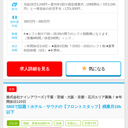
月給26万3,240円＋賞与年2回※固定残業代（20時間分／3万3,240
円）と一律支給の住宅手当（1万5,000円…
給与
390万円～390万円
初年度
年収
# ■シフト制※7:00～26:00の間でのシフト制勤務になります。
勤務
時間
（実働8時間／休憩1時間）＜シフ…
＜年間休日114日＞ ■週休2日制 ┗月8日～10日のシフト制 ■夏季
休日
休暇
特別休暇（5日） ■冬季特…
求人詳細を見る
気になる
新着
株式会社ナインアワーズ | 千葉・宮城・大阪・京都・石川エリア募集！★年
間休日120日
SNSで話題！ホテル・サウナの【フロントスタッフ】残業月10h
以下
正社員
職種・業種未経験OK
急募
転勤なし
学歴不問