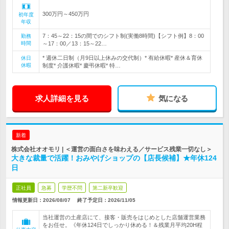
300万円～450万円
初年度
年収
7：45～22：15の間でのシフト制(実働8時間)【シフト例】8：00
勤務
時間
～17：00／13：15～22…
* 週休二日制（月9日以上休みの交代制）* 有給休暇* 産休＆育休
休日
休暇
制度* 介護休暇* 慶弔休暇* 特…
求人詳細を見る
気になる
新着
株式会社オオモリ | ＜運営の面白さを味わえる／サービス残業一切なし＞
大きな裁量で活躍！おみやげショップの【店長候補】★年休124
日
正社員
急募
学歴不問
第二新卒歓迎
情報更新日：2026/08/07
終了予定日：
2026/11/05
当社運営の土産店にて、接客・販売をはじめとした店舗運営業務
をお任せ。《年休124日でしっかり休める！＆残業月平均20H程