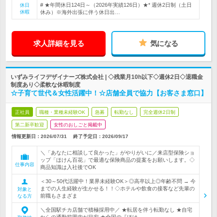
# ★年間休日124日～（2026年実績126日）★* 週休2日制（土日
休日
休暇
休み）※海外出張に伴う休日出…
求人詳細を見る
気になる
いずみライフデザイナーズ株式会社 | ◇残業月10h以下◇週休2日◇退職金
制度あり◇柔軟な休暇制度
☆子育て世代＆女性活躍中！☆店舗全員で協力【お客さま窓口】
正社員
職種・業種未経験OK
急募
転勤なし
完全週休2日制
第二新卒歓迎
女性のおしごと掲載中
情報更新日：2026/07/31
終了予定日：
2026/09/17
＼「あなたに相談して良かった」がやりがいに／来店型保険ショ
ップ「ほけん百花」で最適な保険商品の提案をお願いします。◇
仕事内容
商品知識は入社後でOK
＜30～50代活躍中！業界未経験OK＞◎高卒以上◎年齢不問 → 今
までの人生経験が生かせる！！◇ホテルや飲食の接客など先輩の
対象と
前職もさまざま
なる方
＼全国駅チカ店舗で積極採用中／ ★転居を伴う転勤なし ★自宅