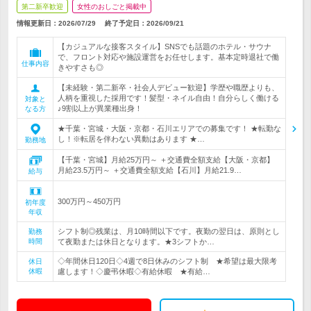
第二新卒歓迎
女性のおしごと掲載中
情報更新日：2026/07/29
終了予定日：
2026/09/21
【カジュアルな接客スタイル】SNSでも話題のホテル・サウナ
で、フロント対応や施設運営をお任せします。基本定時退社で働
仕事内容
きやすさも◎
【未経験・第二新卒・社会人デビュー歓迎】学歴や職歴よりも、
人柄を重視した採用です！髪型・ネイル自由！自分らしく働ける
対象と
♪9割以上が異業種出身！
なる方
★千葉・宮城・大阪・京都・石川エリアでの募集です！ ★転勤な
し！※転居を伴わない異動はあります ★…
勤務地
【千葉・宮城】月給25万円～ ＋交通費全額支給【大阪・京都】
月給23.5万円～ ＋交通費全額支給【石川】月給21.9…
給与
300万円～450万円
初年度
年収
シフト制◎残業は、月10時間以下です。夜勤の翌日は、原則とし
勤務
時間
て夜勤または休日となります。★3シフトか…
◇年間休日120日◇4週で8日休みのシフト制 ★希望は最大限考
休日
休暇
慮します！◇慶弔休暇◇有給休暇 ★有給…