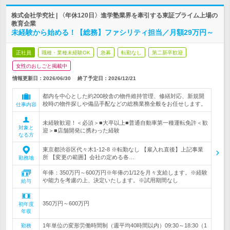
株式会社学究社 | 〈年休120日〉進学塾業界を牽引する東証プライム上場の
教育企業
未経験から始める！【総務】ファシリティ担当／月額29万円～
正社員
職種・業種未経験OK
急募
転勤なし
第二新卒歓迎
女性のおしごと掲載中
情報更新日：2026/06/30
終了予定日：
2026/12/21
都内を中心とした約200校舎の物件維持管理、修繕対応、新規開
校時の物件探しや備品手配などの総務業務全般をお任せします。
仕事内容
未経験歓迎！＜必須＞■大卒以上■普通自動車第一種運転免許＜歓
対象と
迎＞■店舗開発に携わった経験
なる方
東京都渋谷区代々木1-12-8 ※転勤なし 【雇入れ直後】上記事業
所 【変更の範囲】会社の定める各…
勤務地
年俸：350万円～600万円※年俸の1/12を月々支給します。※経験
や能力を考慮の上、決定いたします。※試用期間なし
給与
350万円～600万円
初年度
年収
1年単位の変形労働時間制（週平均40時間以内）09:30～18:30（1
勤務