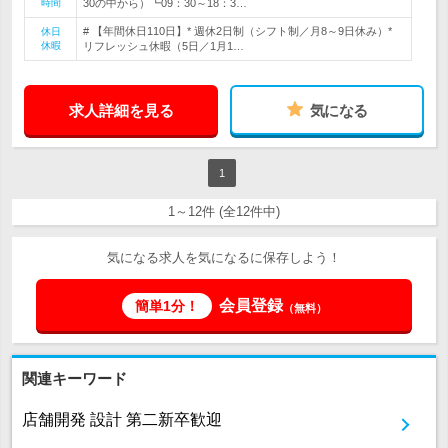
時間
30の中から）┗09：30～18：3…
# 【年間休日110日】* 週休2日制（シフト制／月8～9日休み）*
休日
休暇
リフレッシュ休暇（5日／1月1…
求人詳細を見る
気になる
1
1～12件 (全12件中)
気になる求人を気になるに保存しよう！
会員登録
簡単1分！
（無料）
関連キーワード
店舗開発 設計 第二新卒歓迎