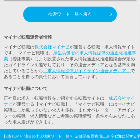
検索ワード一覧へ戻る
マイナビ転職運営者情報
マイナビ転職は
株式会社マイナビ
が運営する転職・求人情報サイト
です。 マイナビ転職は、
厚生労働省の求人情報提供の適正化推進事
業
（委託事業）により設置された求人情報適正化推進協議会が定め
たガイドラインを遵守しており、その適合メディアとなる基準を満
たしていることから
「求人情報提供ガイドライン適合メディア」
で
あることを自らの責任において宣言しています。
マイナビ転職について
正社員の求人・転職情報をご紹介する転職サイトは、
株式会社マイ
ナビ
が運営する【マイナビ転職】。「マイナビ転職」にはマイナビ
転職にしか載っていない求人も多数。また
オペレーター・アポイン
ター
の転職・求人情報などご希望の転職情報・条件からあなたにあ
った求人選びができます。
転職TOP
注目の求人検索ワード一覧
店舗開発 医療 第二新卒歓迎に関する