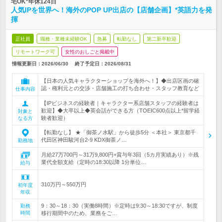
宅OK*年休124日
人気IPを世界へ！海外のPOP UP出店の【店舗企画】*英語力を発
揮
正社員
職種・業種未経験OK
急募
転勤なし
第二新卒歓迎
リモートワーク可
女性のおしごと掲載中
情報更新日：2026/06/30
終了予定日：
2026/08/31
【日本の人気キャラクターショップを海外へ！】◆出店区画の確
認・権利元との交渉・店舗施工の打ち合わせ・スタッフ教育など
仕事内容
【IPビジネスの経験者｜キャラクター系店舗スタッフの経験者は
歓迎】◆大卒以上◆英会話ができる方（TOEIC600点以上*留学経
対象と
験者歓迎）
なる方
【転勤なし】 ★「御茶ノ水駅」から徒歩5分 ＜本社＞ 東京都千
代田区神田駿河台2-9 KDX御茶ノ…
勤務地
月給27万700円～31万9,800円+賞与年3回（5カ月実績あり）※残
業代全額支給（定時の18:30以降 1分単位…
給与
310万円～550万円
初年度
年収
9：30～18：30（実働8時間）※定時は9:30～18:30ですが、制度
勤務
時間
移行期間中のため、業務をご…