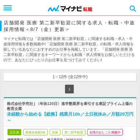
店舗開発 医療 第二新卒歓迎に関する求人・転職・中途
採用情報＜8/7（金）更新＞
マイナビ転職では「店舗開発 医療 第二新卒歓迎」に関連する転職・求人・中
途採用情報を多数掲載中!「店舗開発 医療 第二新卒歓迎」の転職・求人情報を
探しているあなたにおすすめのお仕事を掲載しています。「店舗開発 医療 第
二新卒歓迎」に関連するキーワードからも転職・求人情報をお探しいただける
ので、あなたにぴったりのお仕事を見つけてみてください!
1～12件 (全12件中)
1
株式会社学究社 | 〈年休120日〉進学塾業界を牽引する東証プライム上場の
教育企業
未経験から始める【総務】残業月10h／土日祝休み／月額29万円
～
正社員
業種未経験OK
急募
第二新卒歓迎
女性のおしごと掲載中
情報更新日：2026/06/30
終了予定日：
2026/12/21