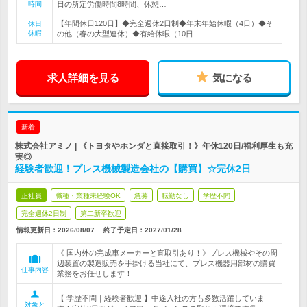
時間
日の所定労働時間8時間、休憩…
【年間休日120日】◆完全週休2日制◆年末年始休暇（4日）◆そ
休日
休暇
の他（春の大型連休）◆有給休暇（10日…
求人詳細を見る
気になる
新着
株式会社アミノ | 《トヨタやホンダと直接取引！》年休120日/福利厚生も充
実◎
経験者歓迎！プレス機械製造会社の【購買】☆完休2日
正社員
職種・業種未経験OK
急募
転勤なし
学歴不問
完全週休2日制
第二新卒歓迎
情報更新日：2026/08/07
終了予定日：
2027/01/28
《 国内外の完成車メーカーと直取引あり！》プレス機械やその周
辺装置の製造販売を手掛ける当社にて、プレス機器用部材の購買
仕事内容
業務をお任せします！
【 学歴不問｜経験者歓迎 】中途入社の方も多数活躍していま
対象と