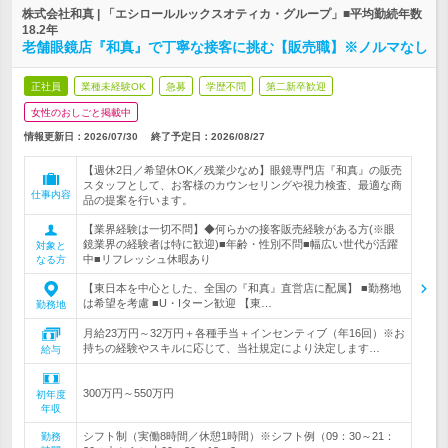
株式会社和真 | 「エシロールルックスオティカ・グループ」■平均勤続年数
18.2年
老舗眼鏡店『和真』で丁寧な接客に挑む【販売職】※ノルマなし
正社員
業種未経験OK
急募
学歴不問
第二新卒歓迎
女性のおしごと掲載中
情報更新日：2026/07/30
終了予定日：
2026/08/27
【週休2日／希望休OK／残業少なめ】眼鏡専門店『和真』の販売
スタッフとして、お客様のカウンセリングや視力検査、最適な商
仕事内容
品の提案を行います。
【業界経験は一切不問】◆何らかの接客販売経験がある方(※眼
鏡業界の経験者は特に歓迎)■年齢・性別不問■幅広い世代が活躍
対象と
中■リフレッシュ休暇あり
なる方
【東日本を中心とした、全国の『和真』直営店に配属】 ■勤務地
は希望を考慮 ■U・Iターン歓迎 【東…
勤務地
月給23万円～32万円＋各種手当＋インセンティブ（年16回）※お
持ちの経験やスキルに応じて、当社規定により決定します…
給与
300万円～550万円
初年度
年収
シフト制（実働8時間／休憩1時間）※シフト例（09：30～21：
勤務