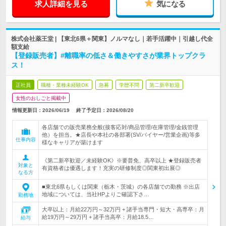
求人詳細を見る
気になる
株式会社薬王堂 | 【東北6県＋関東】ノルマなし｜若手活躍中｜引越し代全
額支給
【登録販売者】#離職率の低さ＆働きやすさが業界トップクラ
ス！
正社員
職種・業種未経験OK
急募
学歴不問
第二新卒歓迎
女性のおしごと掲載中
情報更新日：2026/06/19
終了予定日：
2026/08/20
各店舗での販売業務全般(接客応対/商品管理/在庫管理/金銭管理
他）を担当。★店長や本社の各部署(SV/バイヤー/営業企画)等多
仕事内容
様なキャリアが築けます
《第二新卒歓迎／未経験OK》※要普免、高卒以上 ★登録販売者
対象と
有資格者は優遇します！充実の研修制度◎関東初出展◎
なる方
■東北6県もしくは関東（栃木・茨城）の各店舗での勤務 ※出店
地域については、当社HPよりご確認下さ…
勤務地
大卒以上：月給22万円～32万円 + 諸手当専門・短大・高専卒：月
給19万円～29万円 + 諸手当高卒：月給18.5…
給与