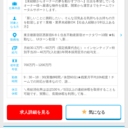
【未経験からオーナーの夢を動かすプロへ】出店を希望している
オーナー様へ最適な物件を提案。開業から運営までをチームでト
仕事内容
ータルサポートします。
「新しいことに挑戦したい」そんな活気ある気持ちをお持ちの方
を歓迎します！業種・業界未経験OK【社会人経験が1年以上ある
対象と
方】
なる方
東京都新宿区西新宿6-8-1 住友不動産新宿オークタワー10階 ★転
勤なし、UIターン歓迎！ ＼新…
勤務地
月給30.1万円～60万円（固定残業代含む）＋インセンティブ＋特
別手当20～40万円(入社後1年間本採用翌月の給与支…
給与
700万円～1200万円
初年度
年収
9：30～18：30(実働8時間／休憩60分)★残業月平均10h程度！チ
勤務
時間
ームでの対応が基本なので、誰…
＼有給消化率はほぼ100％／5日以上の連続休暇を取得することも
休日
休暇
可能です。実際に、長期休暇を利用して海…
求人詳細を見る
気になる