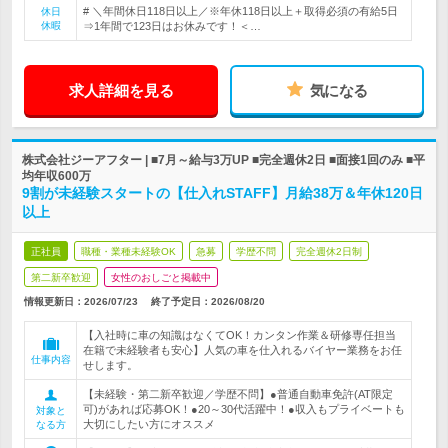
# ＼年間休日118日以上／※年休118日以上＋取得必須の有給5日
休日
休暇
⇒1年間で123日はお休みです！＜…
求人詳細を見る
気になる
株式会社ジーアフター | ■7月～給与3万UP ■完全週休2日 ■面接1回のみ ■平
均年収600万
9割が未経験スタートの【仕入れSTAFF】月給38万＆年休120日
以上
正社員
職種・業種未経験OK
急募
学歴不問
完全週休2日制
第二新卒歓迎
女性のおしごと掲載中
情報更新日：2026/07/23
終了予定日：
2026/08/20
【入社時に車の知識はなくてOK！カンタン作業＆研修専任担当
在籍で未経験者も安心】人気の車を仕入れるバイヤー業務をお任
仕事内容
せします。
【未経験・第二新卒歓迎／学歴不問】●普通自動車免許(AT限定
可)があれば応募OK！●20～30代活躍中！●収入もプライベートも
対象と
大切にしたい方にオススメ
なる方