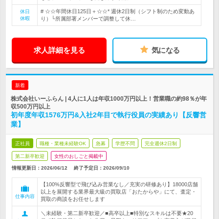
# ☆☆年間休日125日＋☆☆* 週休2日制（シフト制のため変動あ
休日
休暇
り）└所属部署メンバーで調整して休…
求人詳細を見る
気になる
新着
株式会社いーふらん | 4人に1人は年収1000万円以上！営業職の約98％が年
収500万円以上
初年度年収1576万円&入社2年目で執行役員の実績あり【反響営
業】
正社員
職種・業種未経験OK
急募
学歴不問
完全週休2日制
第二新卒歓迎
女性のおしごと掲載中
情報更新日：2026/06/12
終了予定日：
2026/09/10
【100%反響型で飛び込み営業なし／充実の研修あり】18000店舗
以上を展開する業界最大級の買取店「おたからや」にて、査定・
仕事内容
買取の商談をお任せします
＼未経験・第二新卒歓迎／■高卒以上■特別なスキルは不要★20