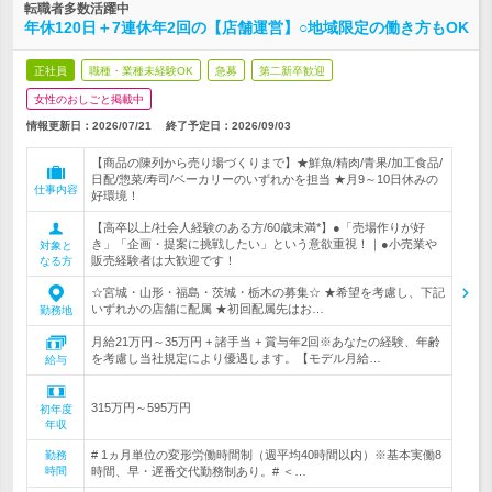
転職者多数活躍中
年休120日＋7連休年2回の【店舗運営】○地域限定の働き方もOK
正社員
職種・業種未経験OK
急募
第二新卒歓迎
女性のおしごと掲載中
情報更新日：2026/07/21
終了予定日：
2026/09/03
【商品の陳列から売り場づくりまで】★鮮魚/精肉/青果/加工食品/
日配/惣菜/寿司/ベーカリーのいずれかを担当 ★月9～10日休みの
仕事内容
好環境！
【高卒以上/社会人経験のある方/60歳未満*】●「売場作りが好
き」「企画・提案に挑戦したい」という意欲重視！｜●小売業や
対象と
販売経験者は大歓迎です！
なる方
☆宮城・山形・福島・茨城・栃木の募集☆ ★希望を考慮し、下記
いずれかの店舗に配属 ★初回配属先はお…
勤務地
月給21万円～35万円 + 諸手当 + 賞与年2回※あなたの経験、年齢
を考慮し当社規定により優遇します。【モデル月給…
給与
315万円～595万円
初年度
年収
# 1ヵ月単位の変形労働時間制（週平均40時間以内）※基本実働8
勤務
時間
時間、早・遅番交代勤務制あり。# ＜…