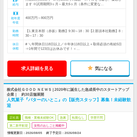
ます ※試用期間3ヶ月～最大6ヶ月（条件に変更な…
給与
400万円～800万円
初年度
年収
【1.東京本部（赤坂）勤務】9:30～18：30【2.那須本社勤務】8：
勤務
時間
30～17：30
# ＼年間休日118日以上／※年休118日以上＋取得必須の有給5日
休日
休暇
⇒1年間で123日はお休みです！＜…
求人詳細を見る
気になる
株式会社ＧＯＯＤ ＮＥＷＳ | 2020年に誕生した急成長中のスタートアップ
企業｜ 約30店舗展開
人気菓子『バターのいとこ』の【販売スタッフ】募集！未経験歓
迎
正社員
職種・業種未経験OK
急募
転勤なし
学歴不問
第二新卒歓迎
女性のおしごと掲載中
情報更新日：2026/08/05
終了予定日：
2026/08/24