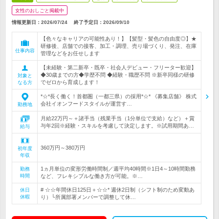
女性のおしごと掲載中
情報更新日：2026/07/24
終了予定日：
2026/09/10
【色々なキャリアの可能性あり！】【髪型・髪色の自由度◎】★
研修後、店舗での接客、加工・調理、売り場づくり、発注、在庫
仕事内容
管理などをお任せします
【未経験・第二新卒・既卒・社会人デビュー・フリーター歓迎】
◆30歳までの方◆学歴不問 ◆経験・職歴不問 ※新卒同様の研修
対象と
でゼロから育成します！
なる方
*☆*長く働く！首都圏（一都三県）の採用*☆* 《募集店舗》 株式
会社イオンフードスタイルが運営す…
勤務地
月給22万円～＋諸手当（残業手当（1分単位で支給）など）＋賞
与年2回※経験・スキルを考慮して決定します。※試用期間あ…
給与
360万円～380万円
初年度
年収
1ヵ月単位の変形労働時間制／週平均40時間※1日4～10時間勤務
勤務
時間
など、フレキシブルな働き方が可能。※…
# ☆☆年間休日125日＋☆☆* 週休2日制（シフト制のため変動あ
休日
休暇
り）└所属部署メンバーで調整して休…