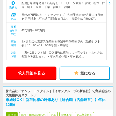
配属は希望を考慮！転勤なし！U・Iターン歓迎！ 宮城・栃木・群
馬・埼玉・東京・千葉・神奈川・静岡・…
勤務地
月給28万円以上＋インセンティブ＋各種手当※6か月後には月給
34万円以上も可※試用期間3ヵ月あり（期間中は月給25万…
給与
420万円～700万円
初年度
年収
1ヵ月単位の変形労働時間制※週平均40時間以内【勤務シフト
勤務
時間
例】10：00～19：00※早朝（9時前）…
・週休2日シフト制（公休日数は店舗により異なる）※お休みは
休日
休暇
希望を考慮します。・年末年始休暇・年次有給…
求人詳細を見る
気になる
株式会社イオンフードスタイル | 【イオングループの新会社】＼育成前提の
大規模採用スタート／
未経験OK！新卒同様の研修あり【総合職（店舗運営）】年休
125日
正社員
職種・業種未経験OK
急募
学歴不問
第二新卒歓迎