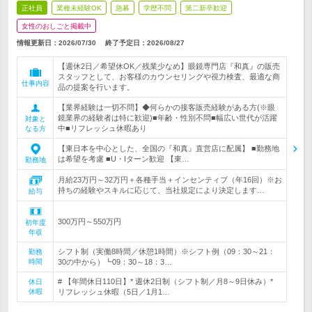
正社員
業種未経験OK
急募
学歴不問
第二新卒歓迎
女性のおしごと掲載中
情報更新日：2026/07/30
終了予定日：
2026/08/27
【週休2日／希望休OK／残業少なめ】眼鏡専門店『和真』の販売
スタッフとして、お客様のカウンセリングや視力検査、最適な商
仕事内容
品の提案を行います。
【業界経験は一切不問】◆何らかの接客販売経験がある方(※眼
鏡業界の経験者は特に歓迎)■年齢・性別不問■幅広い世代が活躍
対象と
中■リフレッシュ休暇あり
なる方
【東日本を中心とした、全国の『和真』直営店に配属】 ■勤務地
は希望を考慮 ■U・Iターン歓迎 【東…
勤務地
月給23万円～32万円＋各種手当＋インセンティブ（年16回）※お
持ちの経験やスキルに応じて、当社規定により決定します…
給与
300万円～550万円
初年度
年収
シフト制（実働8時間／休憩1時間）※シフト例（09：30～21：
勤務
時間
30の中から）┗09：30～18：3…
# 【年間休日110日】* 週休2日制（シフト制／月8～9日休み）*
休日
休暇
リフレッシュ休暇（5日／1月1…