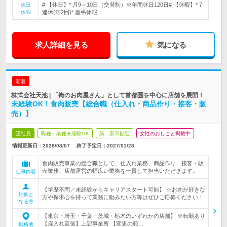
# 【休日】* 月9～10日（交替制）※年間休日120日# 【休暇】* 7
休日
休暇
連休(年2回)* 慶弔休暇…
求人詳細を見る
気になる
新着
株式会社天池 | 「街のお肉屋さん」として首都圏を中心に店舗を展開！
未経験OK！食肉販売【総合職（仕入れ・商品作り・接客・販
売）】
正社員
職種・業種未経験OK
第二新卒歓迎
女性のおしごと掲載中
情報更新日：2026/08/07
終了予定日：
2027/01/28
食肉販売事業の総合職として、仕入れ業務、商品作り、接客・販
売業務、店舗運営の幅広い業務を一貫して担当いただきます。
仕事内容
【学歴不問／未経験からキャリアスタート可能】 ☆お肉が好きな
対象と
方や探求心を持って業務に励みたい方等はぜひご応募ください！
なる方
【東京・埼玉・千葉・茨城・栃木のいずれかの店舗】 ※転勤あり
【雇入れ直後】上記事業所 【変更の範…
勤務地