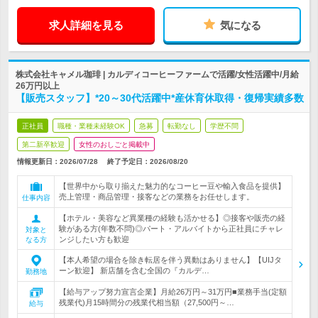
求人詳細を見る
気になる
株式会社キャメル珈琲 | カルディコーヒーファームで活躍/女性活躍中/月給
26万円以上
【販売スタッフ】*20～30代活躍中*産休育休取得・復帰実績多数
正社員
職種・業種未経験OK
急募
転勤なし
学歴不問
第二新卒歓迎
女性のおしごと掲載中
情報更新日：2026/07/28
終了予定日：
2026/08/20
【世界中から取り揃えた魅力的なコーヒー豆や輸入食品を提供】
売上管理・商品管理・接客などの業務をお任せします。
仕事内容
【ホテル・美容など異業種の経験も活かせる】◎接客や販売の経
験がある方(年数不問)◎パート・アルバイトから正社員にチャレ
対象と
ンジしたい方も歓迎
なる方
【本人希望の場合を除き転居を伴う異動はありません】【UIJタ
ーン歓迎】 新店舗を含む全国の『カルデ…
勤務地
【給与アップ努力宣言企業】月給26万円～31万円■業務手当(定額
残業代)月15時間分の残業代相当額（27,500円～…
給与