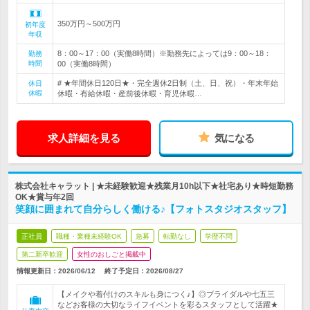
350万円～500万円
初年度
年収
8：00～17：00（実働8時間）※勤務先によっては9：00～18：
勤務
時間
00（実働8時間）
# ★年間休日120日★・完全週休2日制（土、日、祝）・年末年始
休日
休暇
休暇・有給休暇・産前後休暇・育児休暇…
求人詳細を見る
気になる
株式会社キャラット | ★未経験歓迎★残業月10h以下★社宅あり★時短勤務
OK★賞与年2回
笑顔に囲まれて自分らしく働ける♪【フォトスタジオスタッフ】
正社員
職種・業種未経験OK
急募
転勤なし
学歴不問
第二新卒歓迎
女性のおしごと掲載中
情報更新日：2026/06/12
終了予定日：
2026/08/27
【メイクや着付けのスキルも身につく♪】◎ブライダルや七五三
などお客様の大切なライフイベントを彩るスタッフとして活躍★