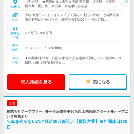
【全国型】 ★初期配属は希望を考慮 東京都・埼玉県・千葉県・
栃木県・岡山県・新潟県、宮城県にある店…
勤務地
月給38万円～+インセンティブ＋賞与※上記の月給には時間外労
働の有無にかかわらず、45時間分97,400円～を固定残…
給与
600万円～901万円
初年度
年収
勤務
9：30～19：00（実働8h）
時間
★年間休日120日+計画年休5日* 完全週休2日制(シフト制/月8～13
休日
休暇
日以上)※ 土曜/日曜/祝日…
求人詳細を見る
気になる
新着
株式会社ジーアフター | ◆完全反響型◆90％以上未経験スタート◆オープニ
ング募集あり
＼車を売らないのに月給38万保証／【買取営業】※年間休日120
日