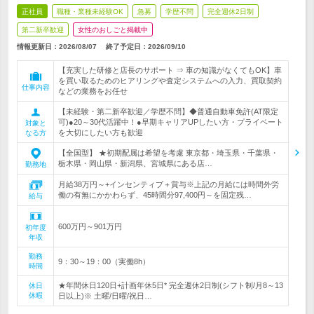
正社員
職種・業種未経験OK
急募
学歴不問
完全週休2日制
第二新卒歓迎
女性のおしごと掲載中
情報更新日：2026/08/07
終了予定日：
2026/09/10
【充実した研修と店長のサポート ⇒ 車の知識がなくてもOK】車
を買い取るためのヒアリングや査定システムへの入力、買取契約
仕事内容
などの業務をお任せ
【未経験・第二新卒歓迎／学歴不問】◆普通自動車免許(AT限定
可)●20～30代活躍中！●早期キャリアUPしたい方・プライベート
対象と
を大切にしたい方も歓迎
なる方
【全国型】 ★初期配属は希望を考慮 東京都・埼玉県・千葉県・
栃木県・岡山県・新潟県、宮城県にある店…
勤務地
月給38万円～+インセンティブ＋賞与※上記の月給には時間外労
働の有無にかかわらず、45時間分97,400円～を固定残…
給与
600万円～901万円
初年度
年収
勤務
9：30～19：00（実働8h）
時間
★年間休日120日+計画年休5日* 完全週休2日制(シフト制/月8～13
休日
休暇
日以上)※ 土曜/日曜/祝日…