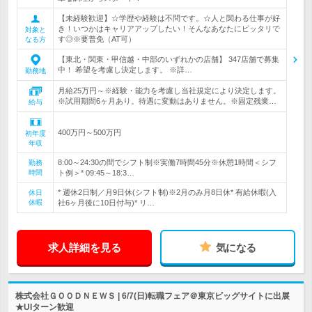
【未経験歓迎】☆学歴や経験は不問です。☆人と関わる仕事が好
き！いつかはキャリアアップしたい！そんなあなたにピッタリで
対象と
す◎※要普免（AT可）
なる方
【東北・関東・甲信越・中部のいずれかの店舗】 347店舗で募集
中！ 希望を考慮し決定します。 ※詳…
勤務地
月給25万円～※経験・能力を考慮し当社規定により決定します。
※試用期間6ヶ月あり。待遇に変動はありません。※固定残業…
給与
400万円～500万円
初年度
年収
8:00～24:30の間でシフト制※実働7時間45分※休憩1時間＜シフ
勤務
時間
ト例＞* 09:45～18:3…
* 週休2日制／月9日休(シフト制)※2月のみ月8日休* 有給休暇(入
休日
休暇
社6ヶ月後に10日付与)* リ…
求人詳細を見る
気になる
株式会社ＧＯＯＤＮＥＷＳ | 6/7(日)転職フェア＠東京ビッグサイトに出展
★UIターン歓迎