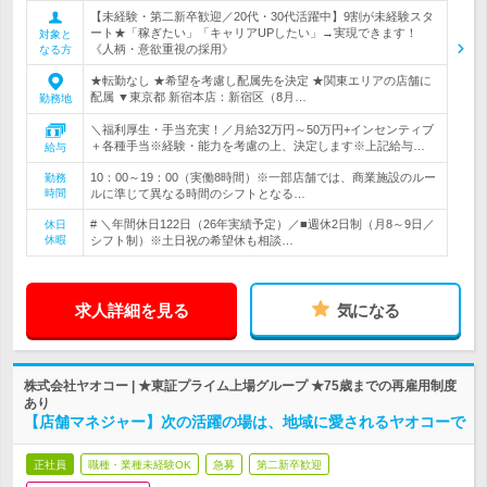
【未経験・第二新卒歓迎／20代・30代活躍中】9割が未経験スタ
ート★「稼ぎたい」「キャリアUPしたい」→実現できます！
対象と
《人柄・意欲重視の採用》
なる方
★転勤なし ★希望を考慮し配属先を決定 ★関東エリアの店舗に
配属 ▼東京都 新宿本店：新宿区（8月…
勤務地
＼福利厚生・手当充実！／月給32万円～50万円+インセンティブ
＋各種手当※経験・能力を考慮の上、決定します※上記給与…
給与
10：00～19：00（実働8時間）※一部店舗では、商業施設のルー
勤務
時間
ルに準じて異なる時間のシフトとなる…
# ＼年間休日122日（26年実績予定）／■週休2日制（月8～9日／
休日
休暇
シフト制）※土日祝の希望休も相談…
求人詳細を見る
気になる
株式会社ヤオコー | ★東証プライム上場グループ ★75歳までの再雇用制度
あり
【店舗マネジャー】次の活躍の場は、地域に愛されるヤオコーで
正社員
職種・業種未経験OK
急募
第二新卒歓迎