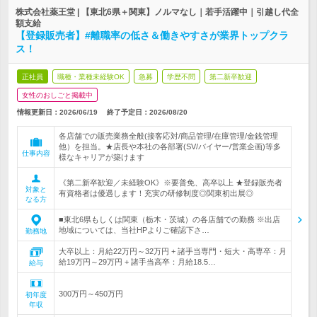
株式会社薬王堂 | 【東北6県＋関東】ノルマなし｜若手活躍中｜引越し代全
額支給
【登録販売者】#離職率の低さ＆働きやすさが業界トップクラ
ス！
正社員
職種・業種未経験OK
急募
学歴不問
第二新卒歓迎
女性のおしごと掲載中
情報更新日：2026/06/19
終了予定日：
2026/08/20
各店舗での販売業務全般(接客応対/商品管理/在庫管理/金銭管理
他）を担当。★店長や本社の各部署(SV/バイヤー/営業企画)等多
仕事内容
様なキャリアが築けます
《第二新卒歓迎／未経験OK》※要普免、高卒以上 ★登録販売者
対象と
有資格者は優遇します！充実の研修制度◎関東初出展◎
なる方
■東北6県もしくは関東（栃木・茨城）の各店舗での勤務 ※出店
地域については、当社HPよりご確認下さ…
勤務地
大卒以上：月給22万円～32万円 + 諸手当専門・短大・高専卒：月
給19万円～29万円 + 諸手当高卒：月給18.5…
給与
300万円～450万円
初年度
年収