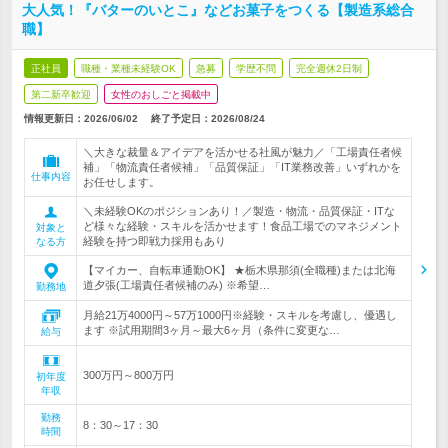
大人気！『バターのいとこ』などお菓子をつくる【製造系総合
職】
正社員
職種・業種未経験OK
急募
学歴不問
完全週休2日制
第二新卒歓迎
女性のおしごと掲載中
情報更新日：2026/06/02
終了予定日：
2026/08/24
＼大きな裁量＆アイデアを活かせる社風が魅力／「工場責任者候
補」「物流責任者候補」「品質保証」「IT業務改善」いずれかを
仕事内容
お任せします。
＼未経験OKのポジションあり！／製造・物流・品質保証・ITな
ど様々な経験・スキルを活かせます！食品工場でのマネジメント
対象と
経験を持つ即戦力採用もあり
なる方
【マイカー、自転車通勤OK】 ★栃木県那須(全職種)または北海
道夕張(工場責任者候補のみ) ※希望…
勤務地
月給21万4000円～57万1000円※経験・スキルを考慮し、優遇し
ます ※試用期間3ヶ月～最大6ヶ月（条件に変更な…
給与
300万円～800万円
初年度
年収
勤務
8：30～17：30
時間