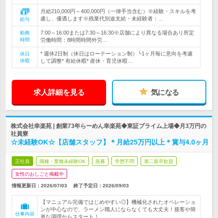
月給210,000円～400,000円（一律手当含む）※経験・スキルを考
慮し、優遇します※残業代別途支給・未経験者：…
給与
7:00～16:00または7:30～16:30※店舗により異なる場合あり所定
勤務
時間
労働時間：8時間時間外労…
* 週休2日制（休日はローテーション制）└1ヶ月毎に意向を考慮
休日
休暇
して調整* 有給休暇* 産休・育児休暇…
求人詳細を見る
気になる
株式会社幸楽苑 | 創業73年らーめん幸楽苑◆東証プライム上場◆月3万円の
社員寮
☆未経験OK☆【店舗スタッフ】＊月給25万円以上＊賞与4.0ヶ月
正社員
職種・業種未経験OK
急募
学歴不問
第二新卒歓迎
女性のおしごと掲載中
情報更新日：2026/07/03
終了予定日：
2026/09/03
【マニュアル完備ではじめやすい◎】機械化されたオペレーショ
ンが中心なので、ラーメン職人にならなくても大丈夫！接客や簡
仕事内容
単な調理からスタート！