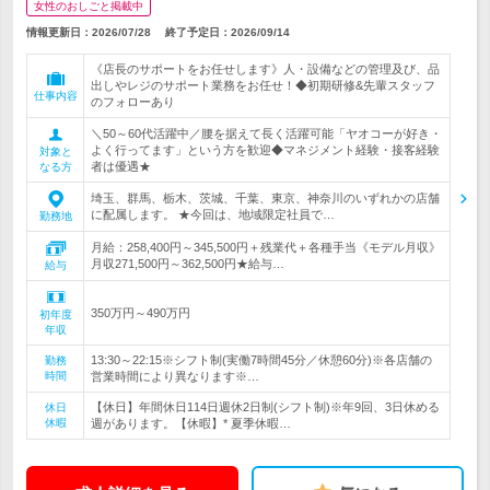
女性のおしごと掲載中
情報更新日：2026/07/28
終了予定日：
2026/09/14
《店長のサポートをお任せします》人・設備などの管理及び、品
出しやレジのサポート業務をお任せ！◆初期研修&先輩スタッフ
仕事内容
のフォローあり
＼50～60代活躍中／腰を据えて長く活躍可能「ヤオコーが好き・
よく行ってます」という方を歓迎◆マネジメント経験・接客経験
対象と
者は優遇★
なる方
埼玉、群馬、栃木、茨城、千葉、東京、神奈川のいずれかの店舗
に配属します。 ★今回は、地域限定社員で…
勤務地
月給：258,400円～345,500円＋残業代＋各種手当《モデル月収》
月収271,500円～362,500円★給与…
給与
350万円～490万円
初年度
年収
13:30～22:15※シフト制(実働7時間45分／休憩60分)※各店舗の
勤務
時間
営業時間により異なります※…
【休日】年間休日114日週休2日制(シフト制)※年9回、3日休める
休日
休暇
週があります。【休暇】* 夏季休暇…