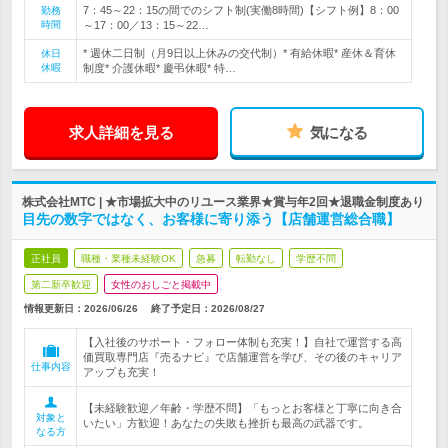
7：45～22：15の間でのシフト制(実働8時間)【シフト例】8：00
勤務
時間
～17：00／13：15～22…
* 週休二日制（月9日以上休みの交代制）* 有給休暇* 産休＆育休
休日
休暇
制度* 介護休暇* 慶弔休暇* 特…
求人詳細を見る
気になる
株式会社MTC | ★市場拡大中のリユース業界★賞与年2回★退職金制度あり
目先の数字ではなく、お客様に寄り添う【店舗運営総合職】
正社員
職種・業種未経験OK
急募
転勤なし
学歴不問
第二新卒歓迎
女性のおしごと掲載中
情報更新日：2026/06/26
終了予定日：
2026/08/27
【入社後のサポート・フォロー体制も充実！】自社で運営する高
価買取専門店『売るナビ』で店舗運営を学び、その後のキャリア
仕事内容
アップも充実！
【未経験歓迎／年齢・学歴不問】「もっとお客様と丁寧に向き合
対象と
いたい」方歓迎！あなたの失敗も挫折も最高の武器です。
なる方