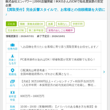
株式会社エンパワー | 2000店舗突破！IKKOさんのCMで知名度抜群の安定
企業
【買取受付】完全反響スタイルで、お客様との信頼構築を大切に
♪
正社員
職種・業種未経験OK
急募
転勤なし
学歴不問
完全週休2日制
第二新卒歓迎
女性のおしごと掲載中
情報更新日：2026/07/31
終了予定日：
2026/10/01
＼お品物を売りたいお客様に寄り添う買取営業をお任せします／
仕事内容
PC基本操作があればOK！研修制度が充実で未経験でも安心！
対象と
なる方
◎配属先は希望考慮！ ￣￣￣￣￣￣￣￣￣￣￣￣￣￣￣￣￣￣
全国46都道府県のいずれかに配属となり…
勤務地
【月給】30万1000円以上＋インセンティブ＋特別手当20万円
（入社半年間・本採用翌月の給与支給日時点で在籍し、弊社…
給与
600万円～1600万円
初年度
年収
10:00～19:00（実働8時間）【メリハリのある働き方を推奨】全
勤務