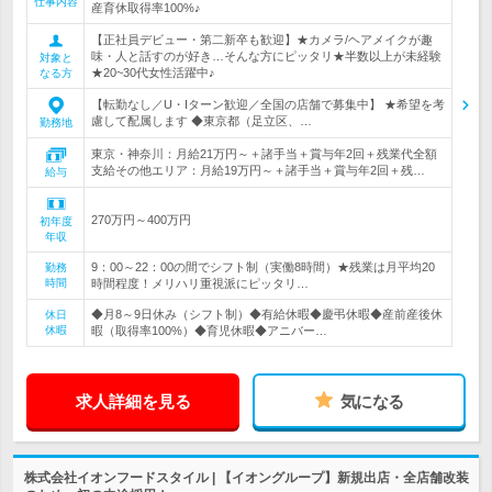
仕事内容
産育休取得率100%♪
【正社員デビュー・第二新卒も歓迎】★カメラ/ヘアメイクが趣
味・人と話すのが好き…そんな方にピッタリ★半数以上が未経験
対象と
★20~30代女性活躍中♪
なる方
【転勤なし／U・Iターン歓迎／全国の店舗で募集中】 ★希望を考
慮して配属します ◆東京都（足立区、…
勤務地
東京・神奈川：月給21万円～＋諸手当＋賞与年2回＋残業代全額
支給その他エリア：月給19万円～＋諸手当＋賞与年2回＋残…
給与
270万円～400万円
初年度
年収
9：00～22：00の間でシフト制（実働8時間）★残業は月平均20
勤務
時間
時間程度！メリハリ重視派にピッタリ…
◆月8～9日休み（シフト制）◆有給休暇◆慶弔休暇◆産前産後休
休日
休暇
暇（取得率100%）◆育児休暇◆アニバー…
求人詳細を見る
気になる
株式会社イオンフードスタイル | 【イオングループ】新規出店・全店舗改装