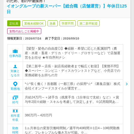
のため、初の中途採用！
イオングループの新スーパー【総合職（店舗運営）】年休日125
日
正社員
業種未経験OK
急募
学歴不問
第二新卒歓迎
女性のおしごと掲載中
情報更新日：2026/07/24
終了予定日：
2026/09/10
【髪型・髪色の自由度◎】◆経験・希望に応じた配属部門（農
産・水産・畜産・デリカ・デイリー・グロサリーなど）で店舗運
仕事内容
営をお任せ ★年功序列ナシ
【第二新卒～店長・副店長経験者まで幅広く歓迎】【業態不問】
◆スーパー・コンビニ・ディスカウントストアなど、小売店での
対象と
業務経験をお持ちの方
なる方
*☆*長く働く！首都圏（一都三県）の採用*☆* 《募集店舗》 株式
会社イオンフードスタイルが運営す…
勤務地
月給24万円～＋諸手当（残業手当（1分単位で支給）など）＋賞
与年2回※経験・スキルを考慮して決定します。※試用期間あ…
給与
380万円～420万円
初年度
年収
1ヵ月単位の変形労働時間制／週平均40時間※1日4～10時間勤務
勤務
時間
など、フレキシブルな働き方が可能。※…