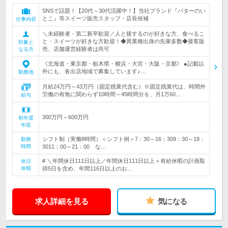
SNSで話題！【20代～30代活躍中！】当社ブランド『バターのい
とこ』等スイーツ販売スタッフ・店長候補
仕事内容
＼未経験者・第二新卒歓迎／人と接するのが好きな方、食べるこ
と・スイーツが好きな方歓迎！◆異業種出身の先輩多数◆接客販
対象と
売、店舗運営経験者は尚可
なる方
《北海道・東京都・栃木県・横浜・大宮・大阪・京都》 ●記載以
外にも、各出店地域で募集しています♪…
勤務地
月給24万円～43万円（固定残業代含む）※固定残業代は、時間外
労働の有無に関わらず10時間～45時間分を、月1万60…
給与
300万円～600万円
初年度
年収
シフト制（実働8時間）＜シフト例＞7：30～16：309：30～18：
勤務
時間
3011：00～21：00 な…
# ＼年間休日111日以上／年間休日111日以上＋有給休暇の計画取
休日
休暇
得5日を含め、年間116日以上のお…
求人詳細を見る
気になる