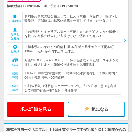
情報更新日：2026/08/07
終了予定日：
2027/01/28
食肉販売事業の総合職として、仕入れ業務、商品作り、接客・販
売業務、店舗運営の幅広い業務を一貫して担当いただきます。
仕事内容
【未経験からキャリアスタート可能】☆お肉が好きな方や探求心
対象と
を持って業務に励みたい方等はぜひご応募ください！
なる方
【栃木県のいずれかの店舗】 岡本店 栃木県宇都宮市下岡本町
1999-5 たいらや岡本店内 宝木店…
勤務地
月給210,000円～400,000円（一律手当含む）※経験・スキルを考
慮し、優遇します※残業代別途支給※試用期間1…
給与
7:00～16:00所定労働時間：8時間時間外労働有無：有休憩時間：
勤務
時間
60分※残業月平均30時間程
* 週休2日制（休日はローテーション制）└1ヶ月毎に意向を考慮
休日
休暇
して調整* 有給休暇* 産休・育児休暇…
求人詳細を見る
気になる
株式会社ヨークベニマル | 【上場企業グループで安定感も◎】◇同業からの