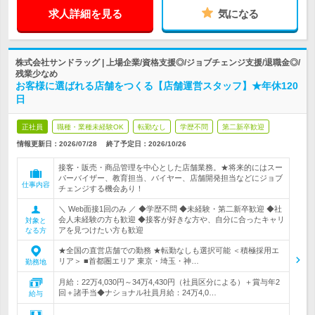
求人詳細を見る
気になる
株式会社サンドラッグ | 上場企業/資格支援◎/ジョブチェンジ支援/退職金◎/
残業少なめ
お客様に選ばれる店舗をつくる【店舗運営スタッフ】★年休120
日
正社員
職種・業種未経験OK
転勤なし
学歴不問
第二新卒歓迎
情報更新日：2026/07/28
終了予定日：
2026/10/26
接客・販売・商品管理を中心とした店舗業務。★将来的にはスー
パーバイザー、教育担当、バイヤー、店舗開発担当などにジョブ
仕事内容
チェンジする機会あり！
＼ Web面接1回のみ ／ ◆学歴不問 ◆未経験・第二新卒歓迎 ◆社
会人未経験の方も歓迎 ◆接客が好きな方や、自分に合ったキャリ
対象と
アを見つけたい方も歓迎
なる方
★全国の直営店舗での勤務 ★転勤なしも選択可能 ＜積極採用エ
リア＞ ■首都圏エリア 東京・埼玉・神…
勤務地
月給：22万4,030円～34万4,430円（社員区分による）＋賞与年2
回＋諸手当◆ナショナル社員月給：24万4,0…
給与