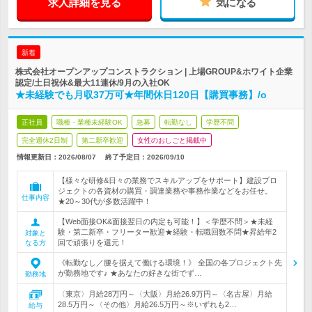
求人詳細を見る
気になる
新着
株式会社オープンアップコンストラクション | 上場GROUP&ホワイト企業
認定/土日祝休&最大11連休/9月の入社OK
★未経験でも月収37万可★年間休日120日【購買事務】/o
正社員
職種・業種未経験OK
急募
転勤なし
学歴不問
完全週休2日制
第二新卒歓迎
女性のおしごと掲載中
情報更新日：2026/08/07
終了予定日：
2026/09/10
【様々な研修&日々の業務でスキルアップをサポート】建設プロ
ジェクトの各資材の購買・調達業務や事務作業などをお任せ。
仕事内容
★20～30代が多数活躍中！
【Web面接OK&面接翌日の内定も可能！】＜学歴不問＞★未経
験・第二新卒・フリーター歓迎★経験・転職回数不問★昇給年2
対象と
回で頑張りを還元！
なる方
《転勤なし／腰を据えて働ける環境！》 全国の各プロジェクト先
が勤務地です♪ ★あなたの好きな街でず…
勤務地
〈東京〉月給28万円～〈大阪〉月給26.9万円～〈名古屋〉月給
28.5万円～〈その他〉月給26.5万円～※いずれも2…
給与