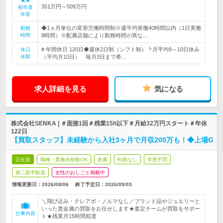
351万円～509万円
初年度
年収
◆1ヵ月単位の変形労働時間制※週平均実働40時間以内（1日実働
勤務
時間
8時間）※配属店舗により勤務時間が異な…
# 年間休日 120日◆週休2日制（シフト制）┗月平均9～10日休み
休日
休暇
（平均月10日） 毎月3日まで希…
求人詳細を見る
気になる
株式会社SENKA | ＃面接1回＃残業15h以下＃月給32万円スタート＃年休
122日
【買取スタッフ】未経験から入社3ヶ月で月収200万も！◆上場G
正社員
職種・業種未経験OK
急募
転勤なし
学歴不問
第二新卒歓迎
女性のおしごと掲載中
情報更新日：2026/08/06
終了予定日：
2026/09/03
＼飛び込み・テレアポ・ノルマなし／ブランド品やジュエリーと
いった貴金属の買取をお任せします★査定チームが買取をサポー
仕事内容
ト★残業月15時間程度