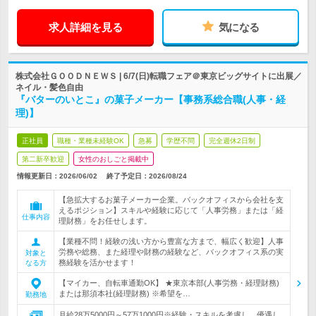
求人詳細を見る
気になる
株式会社ＧＯＯＤＮＥＷＳ | 6/7(日)転職フェア＠東京ビッグサイトに出展／
ネイル・髪色自由
『バターのいとこ』の菓子メーカー【事務系総合職(人事・経
理)】
正社員
職種・業種未経験OK
急募
学歴不問
完全週休2日制
第二新卒歓迎
女性のおしごと掲載中
情報更新日：2026/06/02
終了予定日：
2026/08/24
【急拡大するお菓子メーカー企業。バックオフィスから会社を支
えるポジション】スキルや経験に応じて「人事労務」または「経
仕事内容
理財務」をお任せします。
【業種不問！経験の浅い方から豊富な方まで、幅広く歓迎】人事
労務や総務、また経理や財務の経験など、バックオフィス系の実
対象と
務経験を活かせます！
なる方
【マイカー、自転車通勤OK】 ★東京本部(人事労務・経理財務)
または那須本社(経理財務) ※希望を…
勤務地
月給28万5000円～57万1000円※経験・スキルを考慮し、優遇し