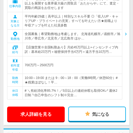
以上を展開する業界最大級の買取店「おたからや」にて、査定・
仕事内容
買取の商談をお任せします
平均年齢29歳｜高卒以上｜特別なスキル不要 ◎「収入UP・キャ
リアUP・プライベートの充実」すべてを叶えたい方★前職より
対象と
年収アップを叶えた社員多数
なる方
全国募集｜希望勤務地は考慮します。 北海道札幌市／函館市／旭
川市／帯広市／北見市／北広島市 ほか…
勤務地
【店舗営業※全国転勤あり】月給45万円以上+インセンティブ内
訳：基本給23万円＋秘密保持手当4万円＋遠方手当10万円…
給与
700万円～2500万円
初年度
年収
10:00～19:00 または 9：00～18：00（実働8時間／休憩60分）#
勤務
時間
★残業ほぼなし！平…
# ＼有給消化率85.7%！／5日以上の連続休暇も取得OK♪* 週休2
休日
休暇
日制┗自己申告のシフト制※完全…
求人詳細を見る
気になる