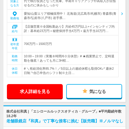
代で執行役員となった先輩。早期キャリアアップや高収入が目指
対象と
せるのに休みもしっかり
なる方
愛知/山梨エリア積極採用中！ 北海道(北広島市/札幌市) 青森県(青
森市/弘前市/八戸市) 岩手県…
勤務地
【店舗営業※全国転勤あり】月給45万円以上+インセンティブ内
訳：基本給23万円＋秘密保持手当4万円＋遠方手当10万円…
給与
700万円～1500万円
初年度
年収
10:00～19:00（実働８時間/6０分休憩）# ★残業禁止で、定時退
勤務
時間
勤を徹底！あっても月に3H程…
# ＼有給消化率85.7%！／5日以上の連続休暇も取得OK♪* 週休2
休日
休暇
日制┗自己申告のシフト制※土日…
求人詳細を見る
気になる
株式会社和真 | 「エシロールルックスオティカ・グループ」■平均勤続年数
18.2年
老舗眼鏡店『和真』で丁寧な接客に挑む【販売職】※ノルマなし