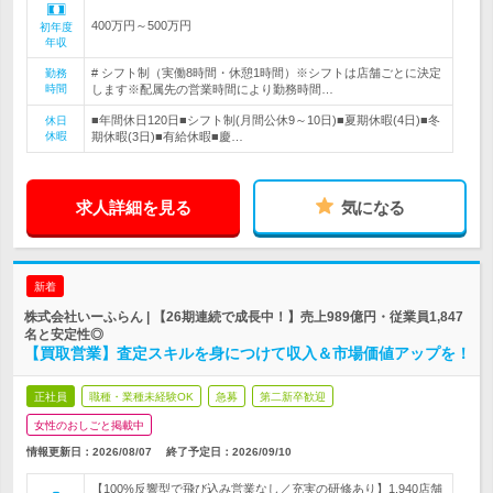
400万円～500万円
初年度
年収
# シフト制（実働8時間・休憩1時間）※シフトは店舗ごとに決定
勤務
時間
します※配属先の営業時間により勤務時間…
■年間休日120日■シフト制(月間公休9～10日)■夏期休暇(4日)■冬
休日
休暇
期休暇(3日)■有給休暇■慶…
求人詳細を見る
気になる
新着
株式会社いーふらん | 【26期連続で成長中！】売上989億円・従業員1,847
名と安定性◎
【買取営業】査定スキルを身につけて収入＆市場価値アップを！
正社員
職種・業種未経験OK
急募
第二新卒歓迎
女性のおしごと掲載中
情報更新日：2026/08/07
終了予定日：
2026/09/10
【100%反響型で飛び込み営業なし／充実の研修あり】1,940店舗