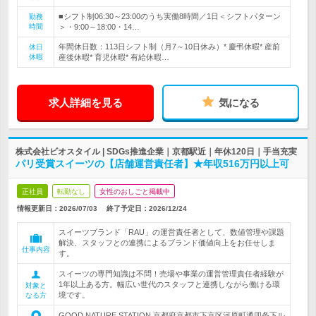
■シフト制06:30～23:00のうち実働8時間／1日＜シフトパターン
勤務
時間
＞・9:00～18:00・14…
年間休日数：113日シフト制（月7～10日休み）* 慶弔休暇* 産前
休日
休暇
産後休暇* 育児休暇* 有給休暇…
求人詳細を見る
気になる
株式会社ビオスタイル | SDGs推進企業｜京都駅近｜年休120日｜手当充実
パリ受賞スイーツの【店舗運営責任者】★年収516万円以上可
正社員
転勤なし
女性のおしごと掲載中
情報更新日：2026/07/03
終了予定日：
2026/12/24
スイーツブランド「RAU」の運営責任者として、数値管理や課題
解決、スタッフとの連携によるブランド価値向上をお任せしま
仕事内容
す。
スイーツの専門知識は不問！売場や事業の運営管理責任者経験が
1年以上ある方。幅広い世代のスタッフと連携しながら働ける環
対象と
境です。
なる方
GOOD NATURE STATION 京都府京都市下京区河原町通四条下ル