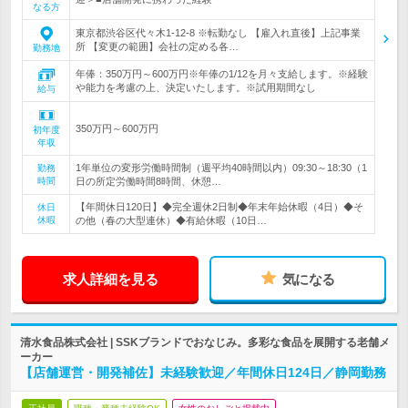
なる方
東京都渋谷区代々木1-12-8 ※転勤なし 【雇入れ直後】上記事業
所 【変更の範囲】会社の定める各…
勤務地
年俸：350万円～600万円※年俸の1/12を月々支給します。※経験
や能力を考慮の上、決定いたします。※試用期間なし
給与
350万円～600万円
初年度
年収
1年単位の変形労働時間制（週平均40時間以内）09:30～18:30（1
勤務
時間
日の所定労働時間8時間、休憩…
【年間休日120日】◆完全週休2日制◆年末年始休暇（4日）◆そ
休日
休暇
の他（春の大型連休）◆有給休暇（10日…
求人詳細を見る
気になる
清水食品株式会社 | SSKブランドでおなじみ。多彩な食品を展開する老舗メ
ーカー
【店舗運営・開発補佐】未経験歓迎／年間休日124日／静岡勤務