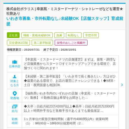
株式会社ポラリス | 幸楽苑・ミスタードーナツ・シャトレーゼなどを運営★
社割あり
いわき市募集・市外転勤なし♪未経験OK【店舗スタッフ】育成前
提
正社員
職種・業種未経験OK
急募
転勤なし
学歴不問
完全週休2日制
第二新卒歓迎
女性のおしごと掲載中
情報更新日：2026/07/31
終了予定日：
2026/10/01
【幸楽苑・ミスタードーナツの店舗運営】まずは、接客・調理な
ど店舗業務からスタート◎すぐステップアップできる環境で、店
仕事内容
舗づくりに関われます！
【未経験・第二新卒歓迎】「いわき市で長く働きたい」方はぜひ
◆裁量のある環境で、お店の運営にチャレンジできる！◆WEB・
対象と
土日・夜間面接も相談OK
なる方
【福島県いわき市内のいずれかの店舗（幸楽苑・ミスタードーナ
ツ）勤務】 ※勤務店舗は希望をお聞きした…
勤務地
◆大卒：日給月給23万4200円以上◆高卒：日給月給20万2000円
以上＋時間外手当など各種手当※あくまでも最低保証…
給与
1ヶ月単位の変形労働時間制（週平均40時間以内）就業時間
勤務
時間
（1）：9時00分～18時00分就業時間（2…