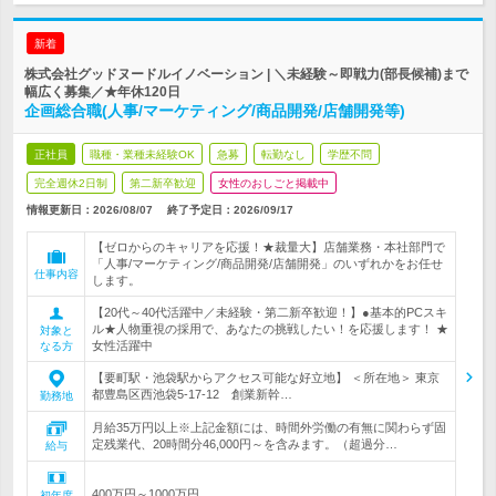
新着
株式会社グッドヌードルイノベーション | ＼未経験～即戦力(部長候補)まで
幅広く募集／★年休120日
企画総合職(人事/マーケティング/商品開発/店舗開発等)
正社員
職種・業種未経験OK
急募
転勤なし
学歴不問
完全週休2日制
第二新卒歓迎
女性のおしごと掲載中
情報更新日：2026/08/07
終了予定日：
2026/09/17
【ゼロからのキャリアを応援！★裁量大】店舗業務・本社部門で
「人事/マーケティング/商品開発/店舗開発」のいずれかをお任せ
仕事内容
します。
【20代～40代活躍中／未経験・第二新卒歓迎！】●基本的PCスキ
ル★人物重視の採用で、あなたの挑戦したい！を応援します！ ★
対象と
女性活躍中
なる方
【要町駅・池袋駅からアクセス可能な好立地】 ＜所在地＞ 東京
都豊島区西池袋5-17-12 創業新幹…
勤務地
月給35万円以上※上記金額には、時間外労働の有無に関わらず固
定残業代、20時間分46,000円～を含みます。（超過分…
給与
400万円～1000万円
初年度