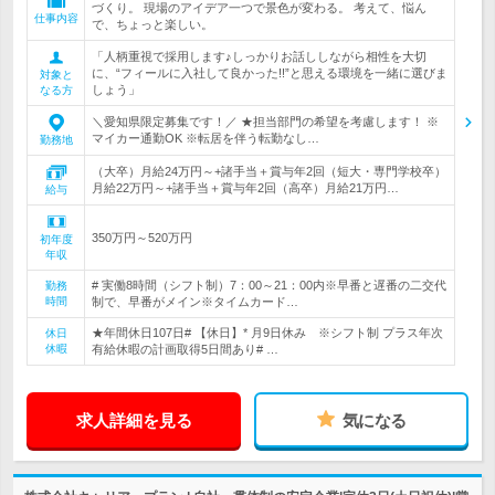
づくり。 現場のアイデア一つで景色が変わる。 考えて、悩ん
仕事内容
で、ちょっと楽しい。
「人柄重視で採用します♪しっかりお話ししながら相性を大切
に、“フィールに入社して良かった!!”と思える環境を一緒に選びま
対象と
しょう」
なる方
＼愛知県限定募集です！／ ★担当部門の希望を考慮します！ ※
マイカー通勤OK ※転居を伴う転勤なし…
勤務地
（大卒）月給24万円～+諸手当＋賞与年2回（短大・専門学校卒）
月給22万円～+諸手当＋賞与年2回（高卒）月給21万円…
給与
350万円～520万円
初年度
年収
# 実働8時間（シフト制）7：00～21：00内※早番と遅番の二交代
勤務
時間
制で、早番がメイン※タイムカード…
★年間休日107日# 【休日】* 月9日休み ※シフト制 プラス年次
休日
休暇
有給休暇の計画取得5日間あり# …
求人詳細を見る
気になる