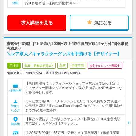
休暇
始 ■有給休暇※社員の消化率90％…
求人詳細を見る
気になる
株式会社立誠社 | *月給25万5000円以上 *昨年賞与実績4.9ヶ月分 *育休取得
実績あり
＼レア求人／キャラクターグッズを手掛ける【デザイナー】
正社員
職種・業種未経験OK
急募
学歴不問
女性のおしごと掲載中
情報更新日：2026/07/24
終了予定日：
2026/09/24
【祭典開催時にはオフィシャルショップや駅売店で販売予定♪】
キャラクター関連グッズのデザイン及び新商品の企画サポートな
仕事内容
どをお任せします。
＼未経験でもOK！「チャレンジしたい」その気持ちを大歓迎／
◎学歴不問◎『Illustrator/Photoshop/Officeソフト』の使用経験が
対象と
ある方(経験年数不問)
なる方
【勝どき駅徒歩5分の駅チカオフィス／転勤なし】 ■東京営業部
東京都中央区勝どき3-3-7 ケンメ…
勤務地
月給25万5,000円～35万円＋各種手当＋賞与年2回（昨年度実績