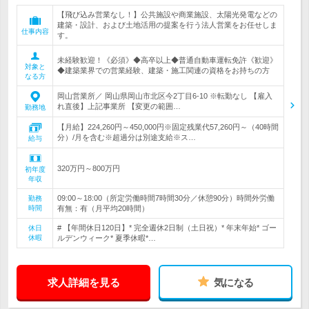
【飛び込み営業なし！】公共施設や商業施設、太陽光発電などの
建築・設計、および土地活用の提案を行う法人営業をお任せしま
仕事内容
す。
未経験歓迎！《必須》◆高卒以上◆普通自動車運転免許《歓迎》
対象と
◆建築業界での営業経験、建築・施工関連の資格をお持ちの方
なる方
岡山営業所／ 岡山県岡山市北区今2丁目6-10 ※転勤なし 【雇入
れ直後】上記事業所 【変更の範囲…
勤務地
【月給】224,260円～450,000円※固定残業代57,260円～（40時間
分）/月を含む※超過分は別途支給※ス…
給与
320万円～800万円
初年度
年収
09:00～18:00（所定労働時間7時間30分／休憩90分）時間外労働
勤務
時間
有無：有（月平均20時間）
# 【年間休日120日】* 完全週休2日制（土日祝）* 年末年始* ゴー
休日
休暇
ルデンウィーク* 夏季休暇*…
求人詳細を見る
気になる