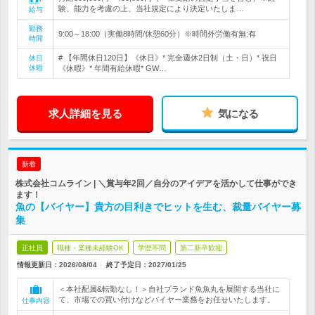
験、能力を考慮の上、当社規定により決定いたしま…
給与
勤務
9:00～18:00（実働8時間/休憩60分）※時間外労働有無:有
時間
# 【年間休日120日】《休日》* 完全週休2日制（土・日）* 祝日
休日
休暇
《休暇》* 年間有給休暇* GW…
求人詳細を見る
気になる
新着
株式会社コムライン | ＼賞与年2回／自分のアイデアを活かして仕事ができ
ます！
魚の【バイヤー】貴方の目利きでヒットを生む、裁量バイヤー募
集
正社員
職種・業種未経験OK
学歴不問
第二新卒歓迎
情報更新日：2026/08/04
終了予定日：
2027/01/25
＜本社配属&転勤なし！＞自社ブランド魚魚丸を展開する当社に
て、市場での買い付けなどバイヤー業務をお任せいたします。
仕事内容