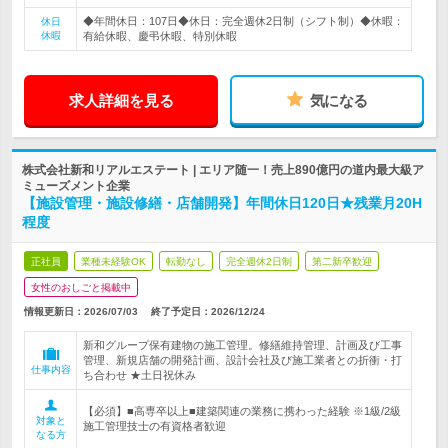
◆年間休日：107日◆休日：完全週休2日制（シフト制）◆休暇：
休日
休暇
有給休暇、慶弔休暇、特別休暇
求人詳細を見る
気になる
株式会社新和リアルエステート | エリア随一！売上890億円の道内最大級ア
ミューズメント企業
【施設管理・施設修繕・店舗開発】年間休日120日★残業月20H
程度
正社員
業種未経験OK
転勤なし
完全週休2日制
第二新卒歓迎
女性のおしごと掲載中
情報更新日：2026/07/03
終了予定日：
2026/12/24
新和グループ保有建物の施工管理。修繕維持管理、計画及び工事
管理、新規店舗の開発計画、設計会社及び施工業者との折衝・打
仕事内容
ち合わせ ★土日祝休み
【必須】■高専卒以上■建築関連の業務に携わった経験 ※1級/2級
対象と
施工管理技士の有資格者歓迎
なる方