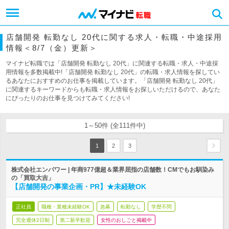
店舗開発 転勤なし 20代に関する求人・転職・中途採用
情報＜8/7（金）更新＞
マイナビ転職では「店舗開発 転勤なし 20代」に関連する転職・求人・中途採
用情報を多数掲載中!「店舗開発 転勤なし 20代」の転職・求人情報を探してい
るあなたにおすすめのお仕事を掲載しています。「店舗開発 転勤なし 20代」
に関連するキーワードからも転職・求人情報をお探しいただけるので、あなた
にぴったりのお仕事を見つけてみてください!
1～50件 (全111件中)
1
2
3
株式会社エンパワー | 年商977億超＆業界屈指の店舗数！CMでもお馴染み
の「買取大吉」
【店舗開発の事業企画・PR】★未経験OK
正社員
職種・業種未経験OK
急募
転勤なし
学歴不問
完全週休2日制
第二新卒歓迎
女性のおしごと掲載中