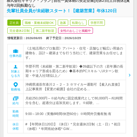
株式会社キャリア・プラン | 自社一貫体制の安定企業|完休2日(土日祝休)|賞
与年2回|転勤なし
先輩社員全員が未経験スタート！【建築営業】年休120日
正社員
職種・業種未経験OK
急募
転勤なし
学歴不問
完全週休2日制
第二新卒歓迎
女性のおしごと掲載中
情報更新日：2026/06/05
終了予定日：
2026/10/29
《土地活用のプロ集団》アパート・住宅・店舗など幅広い用途の
建物を、設計～建築までを行う当社にて、建築営業をお任せしま
仕事内容
す。
学歴不問《未経験・第二新卒歓迎》◆39歳以下の方（若年層の長
期キャリア形成を図るため）◆基本的PCスキル ＼UIターン歓
対象と
迎・中途入社5割以上／
なる方
沖縄県浦添市港川２－２－３ ※マイカー通勤可 【雇入れ直後】
上記事業所 【変更の範囲】会社の定める…
勤務地
月給250,000円～※給与内に固定残業代として80,000円～/61時間
分を含む。超過分は追加支給します。※経験、…
給与
勤務
9:00～18:00（実働8時間/休憩60分）※時間外労働有無:有
時間
# 【年間休日120日】《休日》* 完全週休2日制（土・日）* 祝日
休日
休暇
《休暇》* 年間有給休暇* GW…