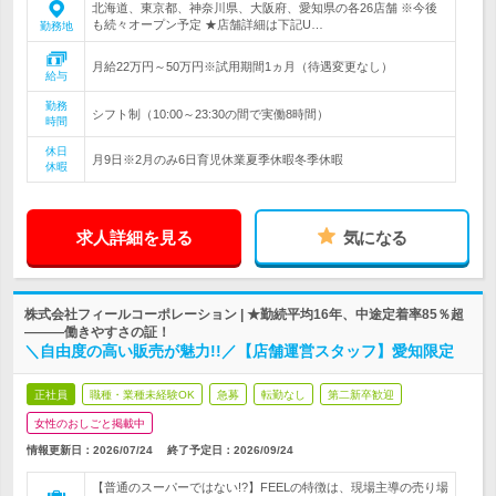
北海道、東京都、神奈川県、大阪府、愛知県の各26店舗 ※今後
も続々オープン予定 ★店舗詳細は下記U…
勤務地
月給22万円～50万円※試用期間1ヵ月（待遇変更なし）
給与
勤務
シフト制（10:00～23:30の間で実働8時間）
時間
休日
月9日※2月のみ6日育児休業夏季休暇冬季休暇
休暇
求人詳細を見る
気になる
株式会社フィールコーポレーション | ★勤続平均16年、中途定着率85％超
―――働きやすさの証！
＼自由度の高い販売が魅力!!／【店舗運営スタッフ】愛知限定
正社員
職種・業種未経験OK
急募
転勤なし
第二新卒歓迎
女性のおしごと掲載中
情報更新日：2026/07/24
終了予定日：
2026/09/24
【普通のスーパーではない!?】FEELの特徴は、現場主導の売り場