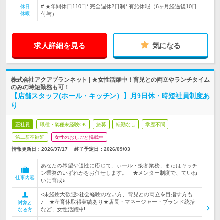
# ★年間休日110日* 完全週休2日制* 有給休暇（6ヶ月経過後10日
休日
休暇
付与）
求人詳細を見る
気になる
株式会社アクアプランネット | ★女性活躍中！育児との両立やランチタイム
のみの時短勤務も可！
【店舗スタッフ(ホール・キッチン）】月9日休・時短社員制度あ
り
正社員
職種・業種未経験OK
急募
転勤なし
学歴不問
第二新卒歓迎
女性のおしごと掲載中
情報更新日：2026/07/17
終了予定日：
2026/09/03
あなたの希望や適性に応じて、ホール・接客業務、またはキッチ
ン業務のいずれかをお任せします。 ★メンター制度で、ていね
仕事内容
いに育成♪
<未経験大歓迎>社会経験のない方、育児との両立を目指す方も
♪ ★産育休取得実績あり★店長・マネージャー・ブランド統括
対象と
など、女性活躍中!
なる方