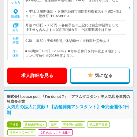
験2年以上／普通自動車運転免許（AT可）をお持ちの方 など
なる方
＜本社/店舗開発部＞ 兵庫県姫路市御国野町御着352 ※週2～3日
リモート勤務可 ★CASBEEス…
勤務地
月給 28万円～30万円 ＋各種手当※上記には自主学習費として一
律手当を含みます※試用期間6カ月 ┗試用期間中は月給…
給与
勤務
9:30～18:30（実働8時間／休憩60分）※時間外労働あり
時間
# 年間休日122日（2026年）# 毎年公休日を前年度より増加チャ
休日
休暇
レンジ実施中※2023年度よりス…
求人詳細を見る
気になる
株式会社peace put | 「I’m donut ?」「アマムダコタン」等人気店を運営の
急成長企業
人気店の拡大に貢献！【店舗開発アシスタント】◆完全週休2日
制
正社員
業種未経験OK
急募
完全週休2日制
第二新卒歓迎
リモートワーク可
女性のおしごと掲載中