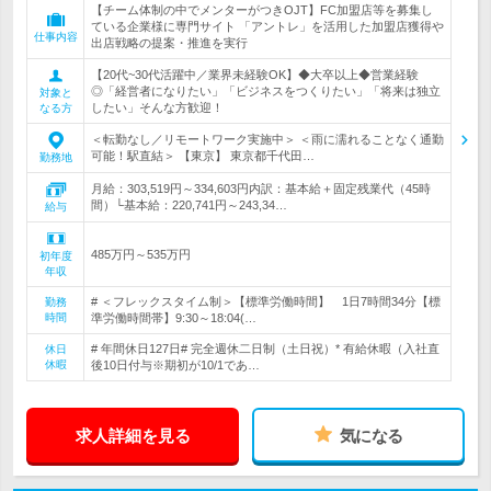
【チーム体制の中でメンターがつきOJT】FC加盟店等を募集し
ている企業様に専門サイト 「アントレ」を活用した加盟店獲得や
仕事内容
出店戦略の提案・推進を実行
【20代~30代活躍中／業界未経験OK】◆大卒以上◆営業経験
◎「経営者になりたい」「ビジネスをつくりたい」「将来は独立
対象と
したい」そんな方歓迎！
なる方
＜転勤なし／リモートワーク実施中＞ ＜雨に濡れることなく通勤
可能！駅直結＞ 【東京】 東京都千代田…
勤務地
月給：303,519円～334,603円内訳：基本給＋固定残業代（45時
間）└基本給：220,741円～243,34…
給与
485万円～535万円
初年度
年収
# ＜フレックスタイム制＞【標準労働時間】 1日7時間34分【標
勤務
時間
準労働時間帯】9:30～18:04(…
# 年間休日127日# 完全週休二日制（土日祝）* 有給休暇（入社直
休日
休暇
後10日付与※期初が10/1であ…
求人詳細を見る
気になる