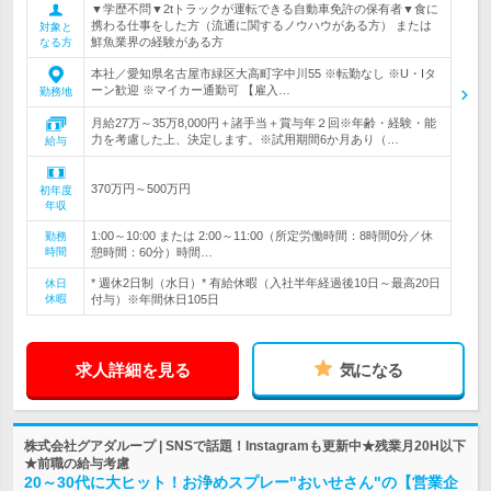
▼学歴不問▼2tトラックが運転できる自動車免許の保有者▼食に
携わる仕事をした方（流通に関するノウハウがある方） または
対象と
鮮魚業界の経験がある方
なる方
本社／愛知県名古屋市緑区大高町字中川55 ※転勤なし ※U・Iタ
ーン歓迎 ※マイカー通勤可 【雇入…
勤務地
月給27万～35万8,000円＋諸手当＋賞与年２回※年齢・経験・能
力を考慮した上、決定します。※試用期間6か月あり（…
給与
370万円～500万円
初年度
年収
1:00～10:00 または 2:00～11:00（所定労働時間：8時間0分／休
勤務
時間
憩時間：60分）時間…
* 週休2日制（水日）* 有給休暇（入社半年経過後10日～最高20日
休日
休暇
付与）※年間休日105日
求人詳細を見る
気になる
株式会社グアダループ | SNSで話題！Instagramも更新中★残業月20H以下
★前職の給与考慮
20～30代に大ヒット！お浄めスプレー"おいせさん"の【営業企