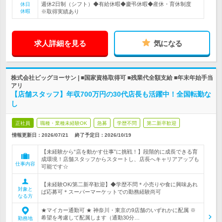
週休2日制（シフト）◆有給休暇◆慶弔休暇◆産休・育休制度
休日
休暇
※取得実績あり
求人詳細を見る
気になる
株式会社ビッグヨーサン | ■国家資格取得可 ■残業代全額支給 ■年末年始手当
アリ
【店舗スタッフ】年収700万円の30代店長も活躍中！全国転勤な
し
正社員
職種・業種未経験OK
急募
学歴不問
第二新卒歓迎
情報更新日：2026/07/21
終了予定日：
2026/10/19
【未経験から“店を動かす仕事”に挑戦！】段階的に成長できる育
成環境！店舗スタッフからスタートし、店長へキャリアアップも
仕事内容
可能です☆
【未経験OK/第二新卒歓迎】◆学歴不問＊小売りや食に興味あれ
対象と
ば応募可＊スーパーマーケットでの勤務経験尚可
なる方
★マイカー通勤可 ★ 神奈川・東京の9店舗のいずれかに配属 ※
希望を考慮して配属します（通勤30分…
勤務地