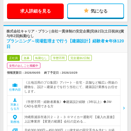
求人詳細を見る
気になる
株式会社キャリア・プラン | 自社一貫体制の安定企業|完休2日(土日祝休)|賞
与年2回|転勤なし
プランニング～現場監理まで行う【建築設計】経験者★年休120
日
正社員
急募
転勤なし
学歴不問
完全週休2日制
女性のおしごと掲載中
情報更新日：2026/06/05
終了予定日：
2026/10/29
《土地活用のプロ集団》アパート・住宅・店舗など幅広い用途の
建物を、設計～建築までを行う当社にて、建築設計業務をお任せ
仕事内容
します。
《学歴不問・経験者募集》◆建築設計経験（3年以上）◆JW-
対象と
CADを使用できる方
なる方
沖縄県浦添市港川２－２－３ ※マイカー通勤可 【雇入れ直後】
上記事業所 【変更の範囲】会社の定める…
勤務地
月給300,000円～450,000円（一律支給の固定手当を含む）※経