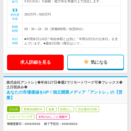
4.9カ月分）※経験・能力等を考慮の上で決定します…
給与
350万円～500万円
初年度
年収
勤務
09：30～18：30（実働8時間／休憩60分）
時間
■年間休日116日└有給休暇とは別に「年間12日分の公休日」を含
休日
休暇
んでいます。■週休2日制（曜日はシフ…
求人詳細を見る
気になる
株式会社アントレ | ◆年休127日◆週2でリモートワーク可◆フレックス◆
土日祝休み◆
あなたの市場価値をUP！独立開業メディア「アントレ」の【営
業】
正社員
業種未経験OK
急募
転勤なし
完全週休2日制
リモートワーク可
女性のおしごと掲載中
情報更新日：2026/05/26
終了予定日：
2026/08/24