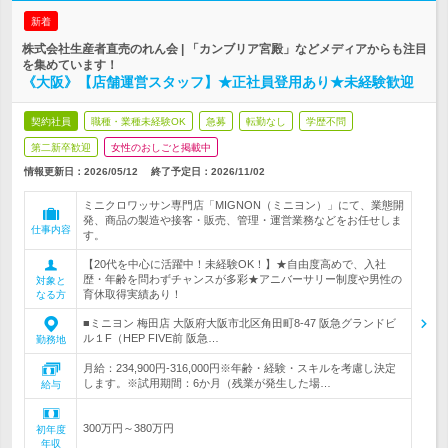
新着
株式会社生産者直売のれん会 | 「カンブリア宮殿」などメディアからも注目
を集めています！
《大阪》【店舗運営スタッフ】★正社員登用あり★未経験歓迎
契約社員
職種・業種未経験OK
急募
転勤なし
学歴不問
第二新卒歓迎
女性のおしごと掲載中
情報更新日：2026/05/12
終了予定日：
2026/11/02
ミニクロワッサン専門店「MIGNON（ミニヨン）」にて、業態開
発、商品の製造や接客・販売、管理・運営業務などをお任せしま
仕事内容
す。
【20代を中心に活躍中！未経験OK！】★自由度高めで、入社
歴・年齢を問わずチャンスが多彩★アニバーサリー制度や男性の
対象と
育休取得実績あり！
なる方
■ミニヨン 梅田店 大阪府大阪市北区角田町8-47 阪急グランドビ
ル１F（HEP FIVE前 阪急…
勤務地
月給：234,900円‐316,000円※年齢・経験・スキルを考慮し決定
します。※試用期間：6か月（残業が発生した場…
給与
300万円～380万円
初年度
年収