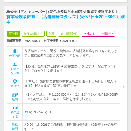
株式会社アオキスーパー | ●髪色＆髪型自由●奨学金返還支援制度あり！
営業経験者歓迎！【店舗開発スタッフ】完休2日★20～30代活躍
中
正社員
業種未経験OK
急募
第二新卒歓迎
女性のおしごと掲載中
情報更新日：2026/05/29
終了予定日：
2026/11/19
各店舗のテナント誘致・契約等の店舗開発業務をお任せいたしま
す。主に愛知県西部が対象エリアとなります。
仕事内容
【必須】営業職のご経験 ★髪色/髪型/アクセサリーなどオシャレ
対象と
をして自分らしく働けます
なる方
《 本社 》 愛知県名古屋市中村区鳥居西通一丁目1番地 【雇入れ
直後】上記事業所 【変更の範囲】会…
勤務地
《1》大卒以上／月給250,000円～《2》上記以外／月給220,000円
～※あなたの年齢・能力・経験を考慮し決定し…
給与
390万円～540万円
初年度
年収
# 9:00～18:00所定労働時間：8時間休憩時間：60分時間外労働有
勤務
時間
無：有