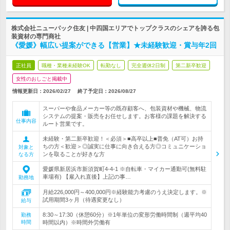
株式会社ニューパック住友 | 中四国エリアでトップクラスのシェアを誇る包
装資材の専門商社
《愛媛》幅広い提案ができる【営業】★未経験歓迎・賞与年2回
正社員
職種・業種未経験OK
転勤なし
完全週休2日制
第二新卒歓迎
女性のおしごと掲載中
情報更新日：2026/02/27
終了予定日：
2026/08/27
スーパーや食品メーカー等の既存顧客へ、包装資材や機械、物流
システムの提案・販売をお任せします。お客様の課題を解決する
仕事内容
ルート営業です。
未経験・第二新卒歓迎！＜必須＞■高卒以上■普免（AT可）お持
ちの方＜歓迎＞◎誠実に仕事に向き合える方◎コミュニケーショ
対象と
ンを取ることが好きな方
なる方
愛媛県新居浜市新須賀町4-4-1 ※自転車・マイカー通勤可(無料駐
車場有) 【雇入れ直後】上記の事…
勤務地
月給226,000円～400,000円※経験能力考慮のうえ決定します。※
試用期間3ヶ月（待遇変更なし）
給与
8:30～17:30（休憩60分）※1年単位の変形労働時間制（週平均40
勤務
時間
時間以内）※時間外労働有