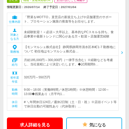
正社員
職種・業種未経験OK
女性のおしごと掲載中
情報更新日：2026/07/14
終了予定日：
2027/01/04
「野菜をMOTTO」直営店の新規立ち上げや店舗運営のサポー
ト、プロモーション施策の推進等をお任せします。
仕事内容
未経験歓迎！＜必須＞大卒以上、基本的なPCスキルを持ち、食
対象と
品事業や最新トレンドに関心がある方＜歓迎＞店舗運営経験
なる方
【モンマルシェ株式会社】 静岡県静岡市清水区本町1-7 勤務地に
ついて 初任地はモンマルシェ株式会…
勤務地
月給185,000円～300,000円（一律手当含む）※経験などを考慮
し、当社規程により決定いたします。◆試用期間6…
給与
320万円～550万円
初年度
年収
9:00～18:00（実働8時間／休憩1時間）※休憩時間：12:00～
勤務
時間
13:00◆残業あり（月平均1…
# ＼年間休日124日／週休2日制（土・日・祝 ）※店頭イベント等
休日
休暇
で休日出勤の可能性あり（代休取得）…
求人詳細を見る
気になる