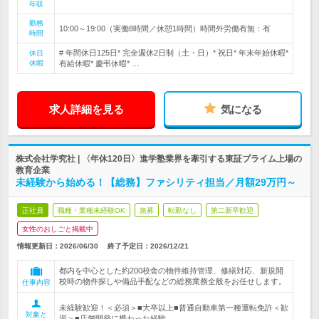
年収
勤務
10:00～19:00（実働8時間／休憩1時間）時間外労働有無：有
時間
# 年間休日125日* 完全週休2日制（土・日）* 祝日* 年末年始休暇*
休日
休暇
有給休暇* 慶弔休暇* …
求人詳細を見る
気になる
株式会社学究社 | 〈年休120日〉進学塾業界を牽引する東証プライム上場の
教育企業
未経験から始める！【総務】ファシリティ担当／月額29万円～
正社員
職種・業種未経験OK
急募
転勤なし
第二新卒歓迎
女性のおしごと掲載中
情報更新日：2026/06/30
終了予定日：
2026/12/21
都内を中心とした約200校舎の物件維持管理、修繕対応、新規開
校時の物件探しや備品手配などの総務業務全般をお任せします。
仕事内容
未経験歓迎！＜必須＞■大卒以上■普通自動車第一種運転免許＜歓
対象と
迎＞■店舗開発に携わった経験