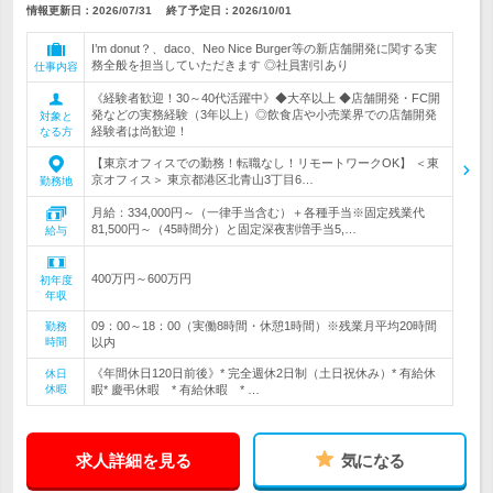
情報更新日：2026/07/31
終了予定日：
2026/10/01
I’m donut？、daco、Neo Nice Burger等の新店舗開発に関する実
務全般を担当していただきます ◎社員割引あり
仕事内容
《経験者歓迎！30～40代活躍中》◆大卒以上 ◆店舗開発・FC開
発などの実務経験（3年以上）◎飲食店や小売業界での店舗開発
対象と
経験者は尚歓迎！
なる方
【東京オフィスでの勤務！転職なし！リモートワークOK】 ＜東
京オフィス＞ 東京都港区北青山3丁目6…
勤務地
月給：334,000円～（一律手当含む）＋各種手当※固定残業代
81,500円～（45時間分）と固定深夜割増手当5,…
給与
400万円～600万円
初年度
年収
09：00～18：00（実働8時間・休憩1時間）※残業月平均20時間
勤務
時間
以内
《年間休日120日前後》* 完全週休2日制（土日祝休み）* 有給休
休日
休暇
暇* 慶弔休暇 * 有給休暇 * …
求人詳細を見る
気になる