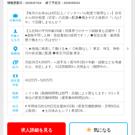
情報更新日：2026/07/24
終了予定日：
2026/08/24
【毎月のお休みは9日以上／インターバル制度で無理なく♪】自宅
から60分程度（目安）の店舗へ配属◆働きやすさ抜群の『いなげ
仕事内容
や』で活躍しませんか？
【入社時の平均年齢29歳！同業界でのチーフ経験者も活躍中！】
■資格不問＼人柄・意欲重視の採用です！／◆安定企業・雇用形
対象と
態で働きたい方はぜひ！
なる方
＼★地域に根差して働ける★／ ◎転勤なし！ 東京、埼玉、神奈
川の各店舗に配属 ◆東京70店舗 東京…
勤務地
月給26万4,500円～＋諸手当＋賞与年2回※年齢・経験などを考慮
の上、決定します。※試用期間3ヶ月間あり（期間中の…
給与
410万円～520万円
初年度
年収
シフト制（勤務時間帯は部門・店舗により異なります）※1ヶ月
勤務
時間
単位の変形労働時間制（週実働40時間以内）…
# 年間休日約120日完全週休2日制（変形労働勤務制・月間9日以
休日
休暇
上取得） ★土日休みもシフト希望OK…
求人詳細を見る
気になる