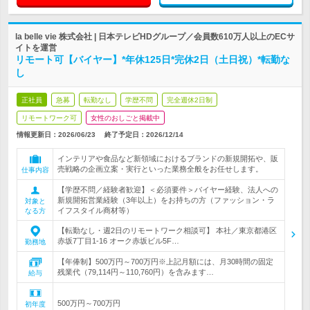
la belle vie 株式会社 | 日本テレビHDグループ／会員数610万人以上のECサ
イトを運営
リモート可【バイヤー】*年休125日*完休2日（土日祝）*転勤な
し
正社員
急募
転勤なし
学歴不問
完全週休2日制
リモートワーク可
女性のおしごと掲載中
情報更新日：2026/06/23
終了予定日：
2026/12/14
インテリアや食品など新領域におけるブランドの新規開拓や、販
売戦略の企画立案・実行といった業務全般をお任せします。
仕事内容
【学歴不問／経験者歓迎】＜必須要件＞バイヤー経験、法人への
新規開拓営業経験（3年以上）をお持ちの方（ファッション・ラ
対象と
イフスタイル商材等）
なる方
【転勤なし・週2日のリモートワーク相談可】 本社／東京都港区
赤坂7丁目1-16 オーク赤坂ビル5F…
勤務地
【年俸制】500万円～700万円※上記月額には、月30時間の固定
残業代（79,114円～110,760円）を含みます…
給与
500万円～700万円
初年度