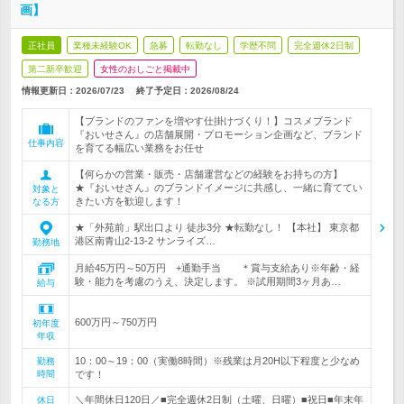
画】
正社員
業種未経験OK
急募
転勤なし
学歴不問
完全週休2日制
第二新卒歓迎
女性のおしごと掲載中
情報更新日：2026/07/23
終了予定日：
2026/08/24
【ブランドのファンを増やす仕掛けづくり！】コスメブランド
『おいせさん』の店舗展開・プロモーション企画など、ブランド
仕事内容
を育てる幅広い業務をお任せ
【何らかの営業・販売・店舗運営などの経験をお持ちの方】
★『おいせさん』のブランドイメージに共感し、一緒に育ててい
対象と
きたい方を歓迎します！
なる方
★「外苑前」駅出口より 徒歩3分 ★転勤なし！ 【本社】 東京都
港区南青山2-13-2 サンライズ…
勤務地
月給45万円～50万円 +通勤手当 ＊賞与支給あり※年齢・経
験・能力を考慮のうえ、決定します。 ※試用期間3ヶ月あ…
給与
600万円～750万円
初年度
年収
10：00～19：00（実働8時間）※残業は月20H以下程度と少なめ
勤務
時間
です！
＼年間休日120日／■完全週休2日制（土曜、日曜）■祝日■年末年
休日