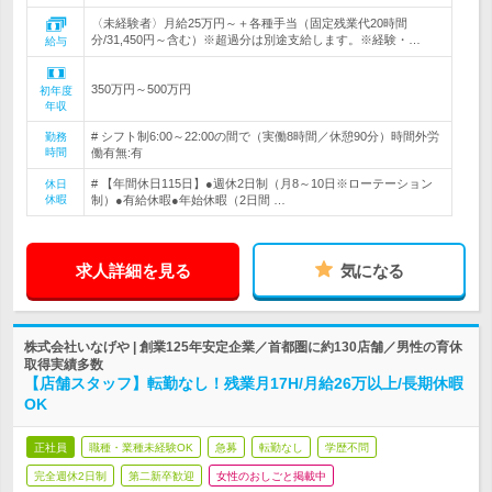
〈未経験者〉月給25万円～＋各種手当（固定残業代20時間
分/31,450円～含む）※超過分は別途支給します。※経験・…
給与
350万円～500万円
初年度
年収
# シフト制6:00～22:00の間で（実働8時間／休憩90分）時間外労
勤務
時間
働有無:有
# 【年間休日115日】●週休2日制（月8～10日※ローテーション
休日
休暇
制）●有給休暇●年始休暇（2日間 …
求人詳細を見る
気になる
株式会社いなげや | 創業125年安定企業／首都圏に約130店舗／男性の育休
取得実績多数
【店舗スタッフ】転勤なし！残業月17H/月給26万以上/長期休暇
OK
正社員
職種・業種未経験OK
急募
転勤なし
学歴不問
完全週休2日制
第二新卒歓迎
女性のおしごと掲載中