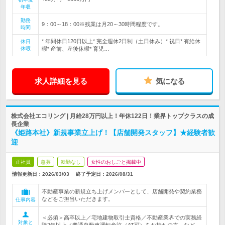
年収
勤務
9：00～18：00※残業は月20～30時間程度です。
時間
* 年間休日120日以上* 完全週休2日制（土日休み）* 祝日* 有給休
休日
休暇
暇* 産前、産後休暇* 育児…
求人詳細を見る
気になる
株式会社エコリング | 月給28万円以上！年休122日！業界トップクラスの成
長企業
《姫路本社》新規事業立上げ！【店舗開発スタッフ】★経験者歓
迎
正社員
急募
転勤なし
女性のおしごと掲載中
情報更新日：2026/03/03
終了予定日：
2026/08/31
不動産事業の新規立ち上げメンバーとして、店舗開発や契約業務
などをご担当いただきます。
仕事内容
＜必須＞高卒以上／宅地建物取引士資格／不動産業界での実務経
対象と