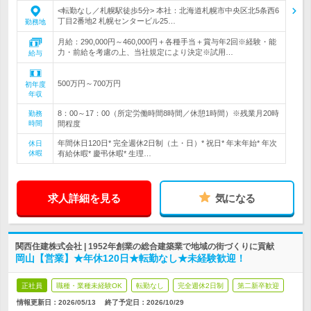
<転勤なし／札幌駅徒歩5分> 本社：北海道札幌市中央区北5条西6
丁目2番地2 札幌センタービル25…
勤務地
月給：290,000円～460,000円＋各種手当＋賞与年2回※経験・能
力・前給を考慮の上、当社規定により決定※試用…
給与
500万円～700万円
初年度
年収
8：00～17：00（所定労働時間8時間／休憩1時間）※残業月20時
勤務
時間
間程度
年間休日120日* 完全週休2日制（土・日）* 祝日* 年末年始* 年次
休日
休暇
有給休暇* 慶弔休暇* 生理…
求人詳細を見る
気になる
関西住建株式会社 | 1952年創業の総合建築業で地域の街づくりに貢献
岡山【営業】★年休120日★転勤なし★未経験歓迎！
正社員
職種・業種未経験OK
転勤なし
完全週休2日制
第二新卒歓迎
情報更新日：2026/05/13
終了予定日：
2026/10/29