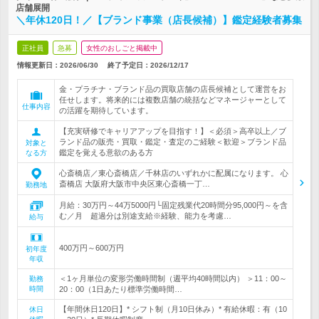
店舗展開
＼年休120日！／【ブランド事業（店長候補）】鑑定経験者募集
正社員
急募
女性のおしごと掲載中
情報更新日：2026/06/30
終了予定日：
2026/12/17
金・プラチナ・ブランド品の買取店舗の店長候補として運営をお
任せします。将来的には複数店舗の統括などマネージャーとして
仕事内容
の活躍を期待しています。
【充実研修でキャリアアップを目指す！】＜必須＞高卒以上／ブ
ランド品の販売・買取・鑑定・査定のご経験＜歓迎＞ブランド品
対象と
鑑定を覚える意欲のある方
なる方
心斎橋店／東心斎橋店／千林店のいずれかに配属になります。 心
斎橋店 大阪府大阪市中央区東心斎橋一丁…
勤務地
月給：30万円～44万5000円└固定残業代20時間分95,000円～を含
む／月 超過分は別途支給※経験、能力を考慮…
給与
400万円～600万円
初年度
年収
＜1ヶ月単位の変形労働時間制（週平均40時間以内） ＞11：00～
勤務
時間
20：00（1日あたり標準労働時間…
【年間休日120日】* シフト制（月10日休み）* 有給休暇：有（10
休日