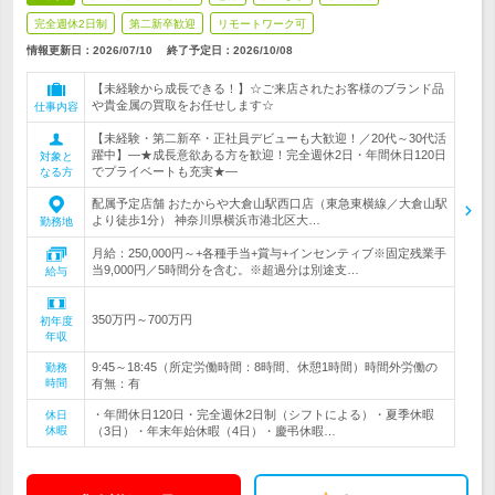
完全週休2日制
第二新卒歓迎
リモートワーク可
情報更新日：2026/07/10
終了予定日：
2026/10/08
【未経験から成長できる！】☆ご来店されたお客様のブランド品
や貴金属の買取をお任せします☆
仕事内容
【未経験・第二新卒・正社員デビューも大歓迎！／20代～30代活
躍中】―★成長意欲ある方を歓迎！完全週休2日・年間休日120日
対象と
でプライベートも充実★―
なる方
配属予定店舗 おたからや大倉山駅西口店（東急東横線／大倉山駅
より徒歩1分） 神奈川県横浜市港北区大…
勤務地
月給：250,000円～+各種手当+賞与+インセンティブ※固定残業手
当9,000円／5時間分を含む。※超過分は別途支…
給与
350万円～700万円
初年度
年収
9:45～18:45（所定労働時間：8時間、休憩1時間）時間外労働の
勤務
時間
有無：有
・年間休日120日・完全週休2日制（シフトによる）・夏季休暇
休日
休暇
（3日）・年末年始休暇（4日）・慶弔休暇…