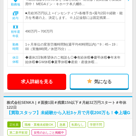
用中！ MEGAドン・キホーテ本八幡B…
勤務地
■月給35万円以上 +インセンティブ+各種手当+賞与2回※経験・能
力を考慮の上、決定します。 ※上記金額には固定残業…
給与
490万円～700万円
初年度
年収
1ヶ月単位の変形労働時間制(週平均40時間以内) * 9：45～19：
勤務
時間
00（実働8時間／休憩75分）…
◆週休2日制希望休のご相談も◎◆有給休暇◆慶弔休暇◆年末年
休日
休暇
始休暇◆GW休暇◆夏季休暇◆産前・産後休暇…
求人詳細を見る
気になる
株式会社SENKA | ＃面接1回＃残業15h以下＃月給32万円スタート＃年休
122日
【買取スタッフ】未経験から入社3ヶ月で月収200万も！◆上場G
正社員
職種・業種未経験OK
急募
転勤なし
学歴不問
第二新卒歓迎
女性のおしごと掲載中