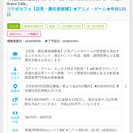
Grace Cafe」
コラボカフェ【店長・責任者候補】★アニメ・ゲーム★年休120
日
正社員
職種未経験OK
急募
完全週休2日制
第二新卒歓迎
女性のおしごと掲載中
情報更新日：2026/08/06
終了予定日：
2026/10/01
【店長・責任者候補募集】人気アニメやゲームの世界観を演出す
るコラボカフェで、発注やシフト作成、接客・調理指導など店舗
仕事内容
運営全般をお任せします。
【アニメ・ゲーム・エンタメ好き大歓迎！】●飲食店でのシフト
作成や発注等リーダー業務・フード開発等の経験がある方歓迎★
対象と
調理系専門学校出身者優遇
なる方
【渋谷MODI店限定募集／駅より徒歩5分圏内】 ■渋谷MODI店 東
京都渋谷区神南1-21-3 渋…
勤務地
年俸3,600,000円～※上記金額を12等分し、毎月支給※上記年俸
額を月あたりにすると、月収は30万円～になります…
給与
360万円～400万円
初年度
年収
実働7時間45分のシフト制# ▼シフト例9:45～18:30（休憩60分）
勤務