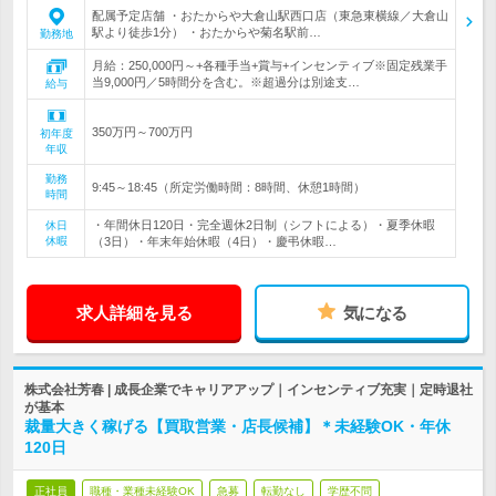
配属予定店舗 ・おたからや大倉山駅西口店（東急東横線／大倉山
駅より徒歩1分） ・おたからや菊名駅前…
勤務地
月給：250,000円～+各種手当+賞与+インセンティブ※固定残業手
当9,000円／5時間分を含む。※超過分は別途支…
給与
350万円～700万円
初年度
年収
勤務
9:45～18:45（所定労働時間：8時間、休憩1時間）
時間
・年間休日120日・完全週休2日制（シフトによる）・夏季休暇
休日
休暇
（3日）・年末年始休暇（4日）・慶弔休暇…
求人詳細を見る
気になる
株式会社芳春 | 成長企業でキャリアアップ｜インセンティブ充実｜定時退社
が基本
裁量大きく稼げる【買取営業・店長候補】＊未経験OK・年休
120日
正社員
職種・業種未経験OK
急募
転勤なし
学歴不問