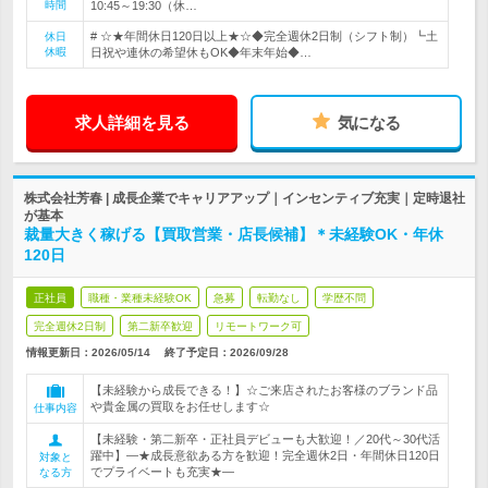
時間
10:45～19:30（休…
# ☆★年間休日120日以上★☆◆完全週休2日制（シフト制）┗土
休日
休暇
日祝や連休の希望休もOK◆年末年始◆…
求人詳細を見る
気になる
株式会社芳春 | 成長企業でキャリアアップ｜インセンティブ充実｜定時退社
が基本
裁量大きく稼げる【買取営業・店長候補】＊未経験OK・年休
120日
正社員
職種・業種未経験OK
急募
転勤なし
学歴不問
完全週休2日制
第二新卒歓迎
リモートワーク可
情報更新日：2026/05/14
終了予定日：
2026/09/28
【未経験から成長できる！】☆ご来店されたお客様のブランド品
や貴金属の買取をお任せします☆
仕事内容
【未経験・第二新卒・正社員デビューも大歓迎！／20代～30代活
躍中】―★成長意欲ある方を歓迎！完全週休2日・年間休日120日
対象と
でプライベートも充実★―
なる方