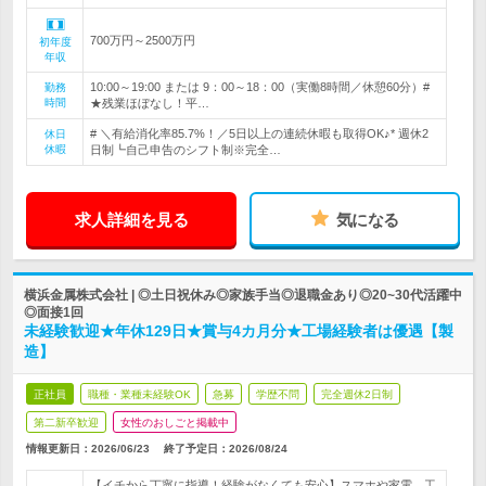
700万円～2500万円
初年度
年収
10:00～19:00 または 9：00～18：00（実働8時間／休憩60分）#
勤務
時間
★残業ほぼなし！平…
# ＼有給消化率85.7%！／5日以上の連続休暇も取得OK♪* 週休2
休日
休暇
日制┗自己申告のシフト制※完全…
求人詳細を見る
気になる
横浜金属株式会社 | ◎土日祝休み◎家族手当◎退職金あり◎20~30代活躍中
◎面接1回
未経験歓迎★年休129日★賞与4カ月分★工場経験者は優遇【製
造】
正社員
職種・業種未経験OK
急募
学歴不問
完全週休2日制
第二新卒歓迎
女性のおしごと掲載中
情報更新日：2026/06/23
終了予定日：
2026/08/24
【イチから丁寧に指導！経験がなくても安心】スマホや家電、工