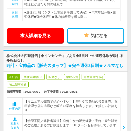
時間
時退社が当たり前の社風で…
■週休2日制（シフトは希望を考慮して決定）■年末年始休暇■慶
休日
休暇
弔休暇■有給休暇# ★休みは希望を最大限…
求人詳細を見る
気になる
株式会社大西時計店 | ◆インセンティブあり◆5日以上の連続休暇が取れる
◆転勤なし
時計・宝飾品の【販売スタッフ】★完全週休2日制★ノルマなし
正社員
業種未経験OK
転勤なし
学歴不問
完全週休2日制
第二新卒歓迎
情報更新日：2026/06/30
終了予定日：
2026/08/31
【マニュアル完備で始めやすい！】時計や宝飾品の接客販売、在
庫管理や店内清掃など幅広い業務を担当します。★嬉しい社割あ
仕事内容
り
【学歴不問／経験者歓迎】◎何らかの販売経験／宝飾・時計販売
対象と
のご経験がある方は歓迎します！UIJターンもお待ちしています
なる方