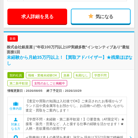
求人詳細を見る
気になる
新着
株式会社銀座屋 | *年収100万円以上UP実績多数*インセンティブあり*最短
面接1回
未経験から月給35万円以上！【買取アドバイザー】★残業ほぼな
し
契約社員
職種・業種未経験OK
急募
転勤なし
学歴不問
第二新卒歓迎
女性のおしごと掲載中
情報更新日：2026/08/05
終了予定日：
2026/10/29
【査定や買取の知識は入社後でOK】ご来店されたお客様からブ
ランド品や貴金属等をお預かりし、お品物への想いを伺いながら
仕事内容
査定・買取をご案内します！
【学歴不問・未経験・第二新卒歓迎！】◎要普免（AT限定可）★
接客・販売・営業など、人と接する仕事の経験を活かせます！★
対象と
人柄・意欲重視の採用です
なる方
≪勤務地は本人の希望を考慮し決定≫ 現在は下記2店舗で積極採