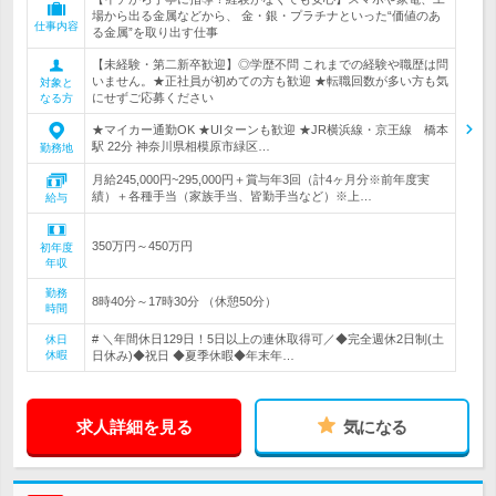
場から出る金属などから、 金・銀・プラチナといった“価値のあ
仕事内容
る金属”を取り出す仕事
【未経験・第二新卒歓迎】◎学歴不問 これまでの経験や職歴は問
いません。★正社員が初めての方も歓迎 ★転職回数が多い方も気
対象と
にせずご応募ください
なる方
★マイカー通勤OK ★UIターンも歓迎 ★JR横浜線・京王線 橋本
駅 22分 神奈川県相模原市緑区…
勤務地
月給245,000円~295,000円＋賞与年3回（計4ヶ月分※前年度実
績）＋各種手当（家族手当、皆勤手当など）※上…
給与
350万円～450万円
初年度
年収
勤務
8時40分～17時30分 （休憩50分）
時間
# ＼年間休日129日！5日以上の連休取得可／◆完全週休2日制(土
休日
休暇
日休み)◆祝日 ◆夏季休暇◆年末年…
求人詳細を見る
気になる