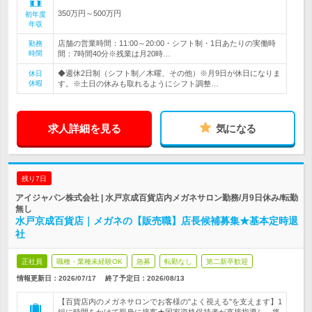
350万円～500万円
初年度
年収
店舗の営業時間：11:00～20:00・シフト制・1日あたりの実働時
勤務
時間
間：7時間40分※残業は月20時…
◆週休2日制（シフト制／木曜、その他）※月9日が休日になりま
休日
休暇
す。※土日の休みも取れるようにシフト調整…
求人詳細を見る
気になる
残り7日
アイジャパン株式会社 | 水戸京成百貨店内メガネサロン勤務/月9日休み/転勤
無し
水戸京成百貨店｜メガネの【販売職】店長候補募集★基本定時退
社
正社員
職種・業種未経験OK
急募
転勤なし
第二新卒歓迎
情報更新日：2026/07/17
終了予定日：
2026/08/13
【百貨店内のメガネサロンでお客様の"よく視える"を支えます】1