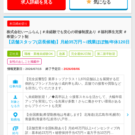
求人詳細を見る
気になる
本日締め切り
株式会社いーふらん | ＃未経験でも安心の研修制度あり ＃福利厚生充実 ＃
希望シフト制
【店舗スタッフ(店長候補)】月給35万円～/残業ほぼ無/年休120日
正社員
職種・業種未経験OK
急募
完全週休2日制
第二新卒歓迎
女性のおしごと掲載中
情報更新日：2026/07/15
終了予定日：
2026/08/06
【完全反響型】業界トップクラス！1,870店舗以上を展開する圧
倒的なブランド力があり成約率も高い。店舗での接客や買取など
仕事内容
を担当していただきます。
＼未経験歓迎！／◆高卒以上 ☆接客スキルを活かして、大幅年収
アップを実現している先輩が多数！さらに働きやすい環境がある
対象と
からプライベートも充実
なる方
【|全国募集|希望勤務地は考慮します】 北海道(北広島市/札幌市)
青森県(青森市/弘前市/八戸市…
勤務地
【店舗営業※全国転勤あり】月給45万円以上+インセンティブ内
訳：基本給23万円＋秘密保持手当4万円＋遠方手当10万円…
給与