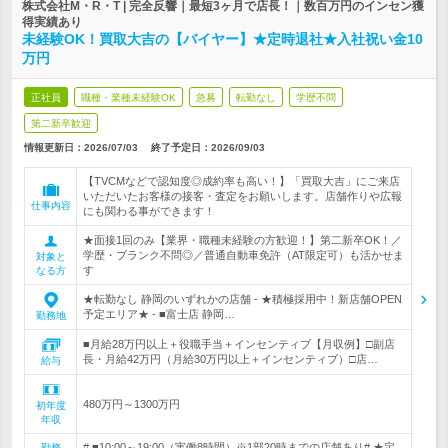
株式会社M・R・T | 完全反響｜最短3ヶ月で店長！｜数百万円のインセン獲
得実績あり
未経験OK！買取大吉の【バイヤー】★定時退社★入社祝い金10
万円
正社員
職種・業種未経験OK
急募
転勤なし
学歴不問
第二新卒歓迎
情報更新日：2026/07/03
終了予定日：
2026/09/03
【TVCMなどで認知度◎成約率も高い！】「買取大吉」にご来店
いただいたお客様の接客・査定をお願いします。店舗作りや広報
仕事内容
にも関わる事ができます！
★面接1回のみ【業界・職種未経験の方歓迎！】第二新卒OK！／
学歴・ブランク不問◎／普通自動車免許（AT限定可）も活かせま
対象と
す
なる方
★転勤なし 静岡のいずれかの店舗 - ★積極採用中！新店舗OPEN
予定エリア★ - ■富士店 静岡…
勤務地
■月給28万円以上＋役職手当＋インセンティブ【月収例】□副店
長・月給42万円（月給30万円以上＋インセンティブ）□店…
給与
480万円～1300万円
初年度
年収
# ■10:00～19:00（実働8時間）※1部20時までの店舗あり# ★定
勤務