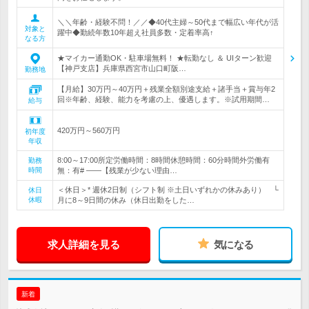
＼＼年齢・経験不問！／／◆40代主婦～50代まで幅広い年代が活
対象と
躍中◆勤続年数10年超え社員多数・定着率高↑
なる方
★マイカー通勤OK・駐車場無料！ ★転勤なし ＆ UIターン歓迎
【神戸支店】兵庫県西宮市山口町阪…
勤務地
【月給】30万円～40万円＋残業全額別途支給＋諸手当＋賞与年2
回※年齢、経験、能力を考慮の上、優遇します。※試用期間…
給与
420万円～560万円
初年度
年収
8:00～17:00所定労働時間：8時間休憩時間：60分時間外労働有
勤務
時間
無：有# ――【残業が少ない理由…
＜休日＞* 週休2日制（シフト制 ※土日いずれかの休みあり） └
休日
休暇
月に8～9日間の休み（休日出勤をした…
求人詳細を見る
気になる
新着