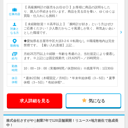
【 高級腕時計の販売をお任せ◎ 】お客様に商品の説明をした
り、購入の手続きを行います。商品を見る目を養い、ゆくゆくは
仕事内容
買取・仕入れにも挑戦！
【 未経験歓迎！※高卒以上 】「腕時計が好き」という方はぜひ
ご応募ください！少人数だからこそ風通しが良く、和気あいあい
対象と
とした職場です。
なる方
◆愛知県名古屋市中区大須3-2-6 ※転勤なし ※職場敷地内は完全
禁煙です。 【雇い入れ直後】上記…
勤務地
月給25万円以上※経験・年齢を考慮の上、当社規定により優遇し
ます。※上記には固定残業代（23,625円～／15時間分…
給与
勤務
10：00～19：00（実働8時間／休憩60分）※残業平均：1日30分
時間
* 週休2日制（木曜固定／月8日）* 年末年始休暇（3～5日）* 夏季
休日
休暇
休暇（3～5日）* 有給休暇*…
求人詳細を見る
気になる
株式会社さすがや | 創業7年で120店舗展開！リユース×地方創生で急成長
中！