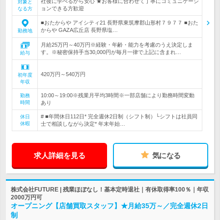
社後に学べるから安心 ★お客様に合わせて丁寧にコミュニケーシ
対象と
ョンできる方歓迎
なる方
■おたからや アイシティ21 長野県東筑摩郡山形村７９７７ ■おた
からや GAZA広丘店 長野県塩…
勤務地
月給25万円～40万円※経験・年齢・能力を考慮のうえ決定しま
す。※秘密保持手当30,000円が毎月一律で上記に含まれ…
給与
420万円～540万円
初年度
年収
10:00～19:00※残業月平均3時間※一部店舗により勤務時間変動
勤務
時間
あり
# ■年間休日112日* 完全週休2日制（シフト制）└シフトは社員同
休日
休暇
士で相談しながら決定* 年末年始…
求人詳細を見る
気になる
株式会社FUTURE | 残業ほぼなし！基本定時退社｜有休取得率100％｜年収
2000万円可
オープニング【店舗買取スタッフ】★月給35万～／完全週休2日
制