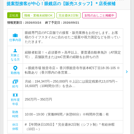
提案型接客が中心！眼鏡店の【販売スタッフ】＊店長候補
正社員
職種・業種未経験OK
完全週休2日制
女性のおしごと掲載中
情報更新日：2026/03/24
終了予定日：
2026/09/21
眼鏡専門店のFC店舗での接客・販売業務をお任せします。お客
様のライフスタイルに合わせたご提案や視力測定などを担ってい
仕事内容
ただきます。
経験者歓迎！＜必須要件＞高卒以上、要普通自動車免許（AT限定
対象と
可）、店舗販売またはtoC営業の経験をお持ちの方
なる方
＜眼鏡市場 観音寺店＞ 香川県観音寺市坂本町5丁目18-35-105 ※
転勤あり（香川県内の各営業…
勤務地
月給：194,347円～250,000円 ※上記には固定残業代13,075円～
16,600円（10時間分/月）を含み…
給与
250万円～350万円
初年度
年収
勤務
10:00～19:00（実働8時間／休憩60分）※時間外労働：有
時間
# 【年間休日105日】* 完全週休2日制（シフト制）* 有給休暇
休日
休暇
（10日～）