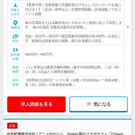
【業界不問！充実研修で店舗経営のプロとしてのノウハウを身に
付ける！】＜必須＞高卒以上／店舗管理経験／店長経験／マネジ
対象と
メント経験
なる方
泉の広場店または太融寺店のいずれか ※ご相談に応じて決定しま
す。 泉の広場店 大阪府大阪市北区曽根…
勤務地
月給：30万円～35万円└固定残業代20時間分95,000円～を含む／
月 超過分は別途支給※経験、能力を考慮の上決定…
給与
400万円～600万円
初年度
年収
＜1ヶ月単位の変形労働時間制（週平均40時間以内） ＞10：00～
勤務
時間
19：00（1日あたり標準労働時間…
【年間休日120日】* シフト制（火曜／月10日休み）* 有給休暇：
休日
休暇
有（10～20日）※長期有給休暇…
求人詳細を見る
気になる
新着
中外鉱業株式会社 | アニメやゲーム、Vtuber等のコラボカフェ「Chugai