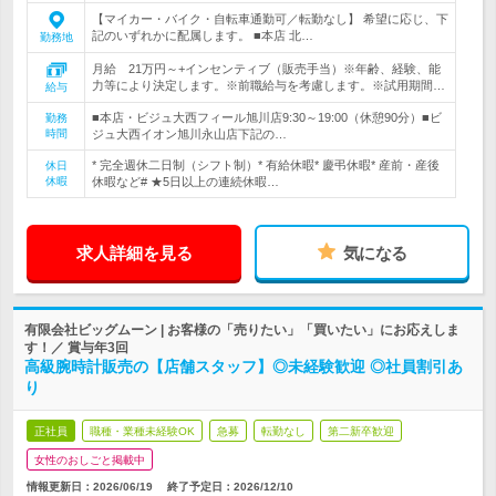
【マイカー・バイク・自転車通勤可／転勤なし】 希望に応じ、下
記のいずれかに配属します。 ■本店 北…
勤務地
月給 21万円～+インセンティブ（販売手当）※年齢、経験、能
力等により決定します。※前職給与を考慮します。※試用期間…
給与
■本店・ビジュ大西フィール旭川店9:30～19:00（休憩90分）■ビ
勤務
時間
ジュ大西イオン旭川永山店下記の…
* 完全週休二日制（シフト制）* 有給休暇* 慶弔休暇* 産前・産後
休日
休暇
休暇など# ★5日以上の連続休暇…
求人詳細を見る
気になる
有限会社ビッグムーン | お客様の「売りたい」「買いたい」にお応えしま
す！／ 賞与年3回
高級腕時計販売の【店舗スタッフ】◎未経験歓迎 ◎社員割引あ
り
正社員
職種・業種未経験OK
急募
転勤なし
第二新卒歓迎
女性のおしごと掲載中
情報更新日：2026/06/19
終了予定日：
2026/12/10