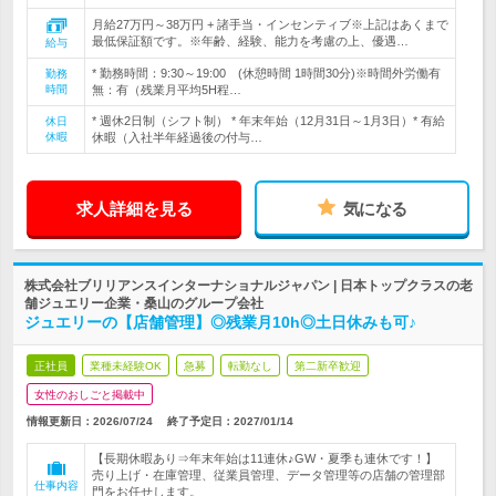
月給27万円～38万円 + 諸手当・インセンティブ※上記はあくまで
最低保証額です。※年齢、経験、能力を考慮の上、優遇…
給与
* 勤務時間：9:30～19:00 (休憩時間 1時間30分)※時間外労働有
勤務
時間
無：有（残業月平均5H程…
* 週休2日制（シフト制） * 年末年始（12月31日～1月3日）* 有給
休日
休暇
休暇（入社半年経過後の付与…
求人詳細を見る
気になる
株式会社ブリリアンスインターナショナルジャパン | 日本トップクラスの老
舗ジュエリー企業・桑山のグループ会社
ジュエリーの【店舗管理】◎残業月10h◎土日休みも可♪
正社員
業種未経験OK
急募
転勤なし
第二新卒歓迎
女性のおしごと掲載中
情報更新日：2026/07/24
終了予定日：
2027/01/14
【長期休暇あり⇒年末年始は11連休♪GW・夏季も連休です！】
売り上げ・在庫管理、従業員管理、データ管理等の店舗の管理部
仕事内容
門をお任せします。