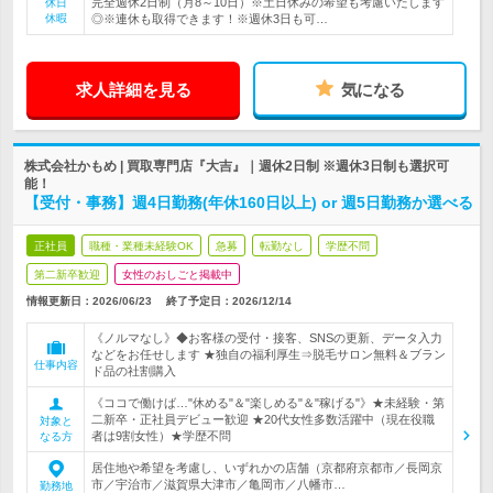
完全週休2日制（月8～10日）※土日休みの希望も考慮いたします
休日
休暇
◎※連休も取得できます！※週休3日も可…
求人詳細を見る
気になる
株式会社かもめ | 買取専門店『大吉』｜週休2日制 ※週休3日制も選択可
能！
【受付・事務】週4日勤務(年休160日以上) or 週5日勤務か選べる
正社員
職種・業種未経験OK
急募
転勤なし
学歴不問
第二新卒歓迎
女性のおしごと掲載中
情報更新日：2026/06/23
終了予定日：
2026/12/14
《ノルマなし》◆お客様の受付・接客、SNSの更新、データ入力
などをお任せします ★独自の福利厚生⇒脱毛サロン無料＆ブラン
仕事内容
ド品の社割購入
《ココで働けば…"休める"＆"楽しめる"＆"稼げる"》★未経験・第
二新卒・正社員デビュー歓迎 ★20代女性多数活躍中（現在役職
対象と
者は9割女性）★学歴不問
なる方
居住地や希望を考慮し、いずれかの店舗（京都府京都市／長岡京
市／宇治市／滋賀県大津市／亀岡市／八幡市…
勤務地