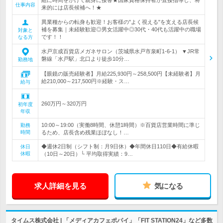
組に時間をかけて親身に接客★国家資格保持者が直接指導し、将
仕事内容
来的には店長候補へ！★
異業種からの転身も歓迎！お客様の"よく視える"を支える店長候
補を募集｜未経験歓迎◎男女活躍中◎30代・40代も活躍中の職場
対象と
です！！
なる方
水戸京成百貨店メガネサロン（茨城県水戸市泉町1-6-1） ▼JR常
磐線「水戸駅」北口より徒歩10分…
勤務地
【眼鏡の販売経験者】月給225,930円～258,500円【未経験者】月
給210,000～217,500円※経験・ス…
給与
260万円～320万円
初年度
年収
10:00～19:00（実働8時間、休憩1時間）※百貨店営業時間に準じ
勤務
時間
るため、店長含め残業ほぼなし！…
◆週休2日制（シフト制：月9日休）◆年間休日110日◆有給休暇
休日
休暇
（10日～20日）└ 平均取得実績：9…
求人詳細を見る
気になる
タイムス株式会社 | 「メディアカフェポパイ」「FIT STATION24」など多数