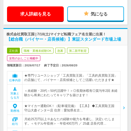
求人詳細を見る
気になる
株式会社買取王国 | 7/18(土)マイナビ転職フェア名古屋に出展！
【総合職（バイヤー・店長候補）】東証スタンダード市場上場
正社員
職種・業種未経験OK
急募
第二新卒歓迎
女性のおしごと掲載中
情報更新日：2026/07/17
終了予定日：
2026/08/20
★専門リユースショップ「工具買取王国」「工具釣具買取王国」
の店舗にて、バイヤー・店長候補としてご活躍いただきます★
仕事内容
＜未経験・20代～50代活躍中！＞◎長期休暇有◎賞与年2回 未経
対象と
験から将来にわたってキャリアを築けます！
なる方
★マイカー通勤OK！（駐車場完備） 【工具】 ◆工具買取王国
守山大森インター店 住所：愛知県名古…
勤務地
月給25万円以上※あなたの経験や能力を考慮し、決定いたしま
す。＜モデル年収例＞・年収400万円 ／ 25歳 店長代理…
給与