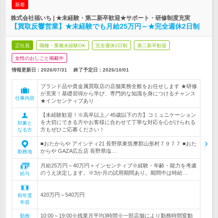
新着
株式会社福いち | ★未経験・第二新卒歓迎★サポート・研修制度充実
【買取反響営業】★未経験でも月給25万円～★完全週休2日制
正社員
職種・業種未経験OK
完全週休2日制
第二新卒歓迎
女性のおしごと掲載中
情報更新日：2026/07/31
終了予定日：
2026/10/01
ブランド品や貴金属買取店の店舗業務全般をお任せします ★研修
が充実！基礎習得から学び、専門的な知識を身につけるチャンス
仕事内容
★インセンティブあり
【未経験歓迎！※高卒以上／45歳以下の方】コミュニケーション
を大切にできる方やお客様に合わせて丁寧な対応を心がけられる
対象と
方もぜひご応募ください！
なる方
■おたからや アイシティ21 長野県東筑摩郡山形村７９７７ ■おた
からや GAZA広丘店 長野県塩…
勤務地
月給25万円～40万円＋インセンティブ※経験・年齢・能力を考慮
のうえ決定します。※3か月の試用期間あり。期間中は時給…
給与
420万円～540万円
初年度
年収
10:00～19:00※残業月平均3時間※一部店舗により勤務時間変動
勤務