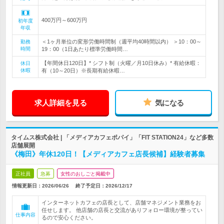
400万円～600万円
初年度
年収
＜1ヶ月単位の変形労働時間制（週平均40時間以内） ＞10：00～
勤務
時間
19：00（1日あたり標準労働時間…
【年間休日120日】* シフト制（火曜／月10日休み）* 有給休暇：
休日
休暇
有（10～20日）※長期有給休暇…
求人詳細を見る
気になる
タイムス株式会社 | 「メディアカフェポパイ」「FIT STATION24」など多数
店舗展開
《梅田》年休120日！【メディアカフェ店長候補】経験者募集
正社員
急募
女性のおしごと掲載中
情報更新日：2026/06/26
終了予定日：
2026/12/17
インターネットカフェの店長として、店舗マネジメント業務をお
任せします。 他店舗の店長と交流がありフォロー環境が整ってい
仕事内容
るので安心ください。