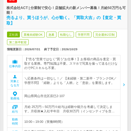
株式会社ACT | 分業制で安心！店舗拡大の新メンバー募集！月給50万円も可
能！
売るより、買うほうが、心が動く。「買取大吉」の【査定・買
取】
正社員
業種未経験OK
急募
転勤なし
学歴不問
完全週休2日制
第二新卒歓迎
情報更新日：2026/07/31
終了予定日：
2026/10/29
【"売る"営業ではなく"買う"お仕事！】お客様の商品を査定・買
取する業務。専門知識は不要。スマホで写真を撮って送るだけな
仕事内容
のでPCスキルも不要。
＼応募条件は一切なし！／ 【未経験・第二新卒・ブランクOK／
対象と
学歴不問】「経験」よりも「人柄」と「意欲」を重視します。
なる方
岡山県岡山市北区辰巳2-107
勤務地
月給 25万円～50万円※給与は経験や能力を考慮して決定しま
す。月収例★入社半年目 月収30万円（インセンティブを含…
給与
勤務
10:00～19:00（実働8時間）
時間