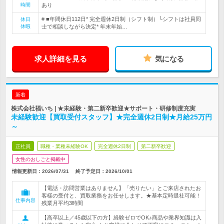
時間
あり
# ■年間休日112日* 完全週休2日制（シフト制）└シフトは社員同
休日
休暇
士で相談しながら決定* 年末年始…
求人詳細を見る
気になる
新着
株式会社福いち | ★未経験・第二新卒歓迎★サポート・研修制度充実
未経験歓迎【買取受付スタッフ】★完全週休2日制★月給25万円
～
正社員
職種・業種未経験OK
完全週休2日制
第二新卒歓迎
女性のおしごと掲載中
情報更新日：2026/07/31
終了予定日：
2026/10/01
【電話・訪問営業はありません】「売りたい」とご来店されたお
客様の受付と、買取業務をお任せします。★基本定時退社可能！
仕事内容
残業月平均3時間
【高卒以上／45歳以下の方】経験ゼロでOK♪商品や業界知識は入