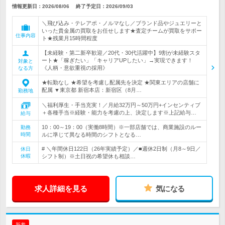
情報更新日：2026/08/06
終了予定日：
2026/09/03
＼飛び込み・テレアポ・ノルマなし／ブランド品やジュエリーと
いった貴金属の買取をお任せします★査定チームが買取をサポー
仕事内容
ト★残業月15時間程度
【未経験・第二新卒歓迎／20代・30代活躍中】9割が未経験スタ
ート★「稼ぎたい」「キャリアUPしたい」→実現できます！
対象と
《人柄・意欲重視の採用》
なる方
★転勤なし ★希望を考慮し配属先を決定 ★関東エリアの店舗に
配属 ▼東京都 新宿本店：新宿区（8月…
勤務地
＼福利厚生・手当充実！／月給32万円～50万円+インセンティブ
＋各種手当※経験・能力を考慮の上、決定します※上記給与…
給与
10：00～19：00（実働8時間）※一部店舗では、商業施設のルー
勤務
時間
ルに準じて異なる時間のシフトとなる…
# ＼年間休日122日（26年実績予定）／■週休2日制（月8～9日／
休日
休暇
シフト制）※土日祝の希望休も相談…
求人詳細を見る
気になる
新着