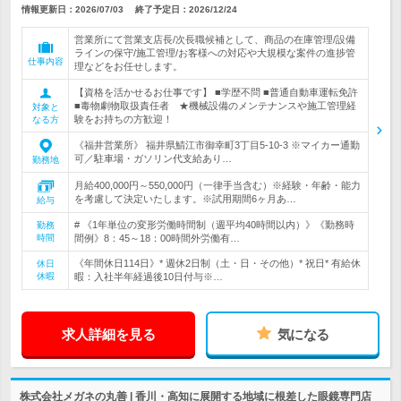
情報更新日：2026/07/03
終了予定日：
2026/12/24
営業所にて営業支店長/次長職候補として、商品の在庫管理/設備
ラインの保守/施工管理/お客様への対応や大規模な案件の進捗管
仕事内容
理などをお任せします。
【資格を活かせるお仕事です】 ■学歴不問 ■普通自動車運転免許
■毒物劇物取扱責任者 ★機械設備のメンテナンスや施工管理経
対象と
験をお持ちの方歓迎！
なる方
《福井営業所》 福井県鯖江市御幸町3丁目5-10-3 ※マイカー通勤
可／駐車場・ガソリン代支給あり…
勤務地
月給400,000円～550,000円（一律手当含む）※経験・年齢・能力
を考慮して決定いたします。※試用期間6ヶ月あ…
給与
# 《1年単位の変形労働時間制（週平均40時間以内）》《勤務時
勤務
時間
間例》8：45～18：00時間外労働有…
《年間休日114日》* 週休2日制（土・日・その他）* 祝日* 有給休
休日
休暇
暇：入社半年経過後10日付与※…
求人詳細を見る
気になる
株式会社メガネの丸善 | 香川・高知に展開する地域に根差した眼鏡専門店