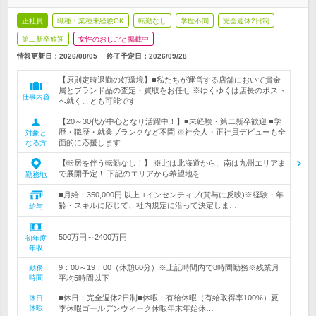
正社員
職種・業種未経験OK
転勤なし
学歴不問
完全週休2日制
第二新卒歓迎
女性のおしごと掲載中
情報更新日：2026/08/05
終了予定日：
2026/09/28
【原則定時退勤の好環境】■私たちが運営する店舗において貴金
属とブランド品の査定・買取をお任せ ※ゆくゆくは店長のポスト
仕事内容
へ就くことも可能です
【20～30代が中心となり活躍中！】■未経験・第二新卒歓迎 ■学
歴・職歴・就業ブランクなど不問 ※社会人・正社員デビューも全
対象と
面的に応援します
なる方
【転居を伴う転勤なし！】 ※北は北海道から、南は九州エリアま
で展開予定！ 下記のエリアから希望地を…
勤務地
■月給：350,000円 以上 +インセンティブ(賞与に反映)※経験・年
齢・スキルに応じて、社内規定に沿って決定しま…
給与
500万円～2400万円
初年度
年収
9：00～19：00（休憩60分）※上記時間内で8時間勤務※残業月
勤務
時間
平均5時間以下
■休日：完全週休2日制■休暇：有給休暇（有給取得率100%）夏
休日
休暇
季休暇ゴールデンウィーク休暇年末年始休…