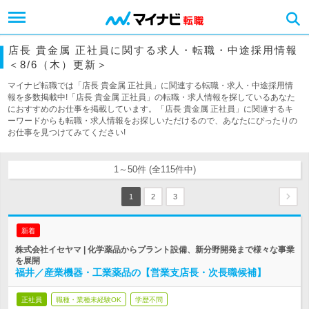
店長 貴金属 正社員に関する求人・転職・中途採用情報
＜8/6（木）更新＞
マイナビ転職では「店長 貴金属 正社員」に関連する転職・求人・中途採用情
報を多数掲載中!「店長 貴金属 正社員」の転職・求人情報を探しているあなた
におすすめのお仕事を掲載しています。「店長 貴金属 正社員」に関連するキ
ーワードからも転職・求人情報をお探しいただけるので、あなたにぴったりの
お仕事を見つけてみてください!
1～50件 (全115件中)
1
2
3
新着
株式会社イセヤマ | 化学薬品からプラント設備、新分野開発まで様々な事業
を展開
福井／産業機器・工業薬品の【営業支店長・次長職候補】
正社員
職種・業種未経験OK
学歴不問