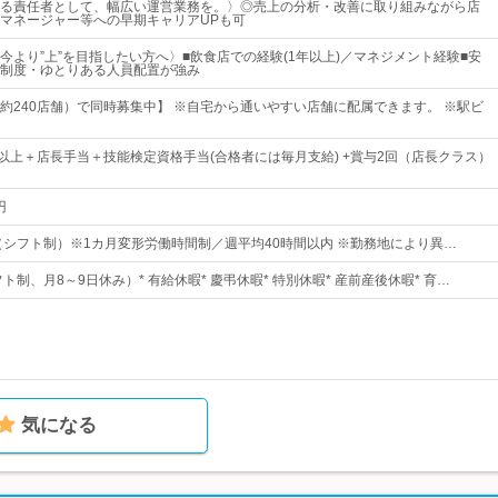
る責任者として、幅広い運営業務を。〉◎売上の分析・改善に取り組みながら店
マネージャー等への早期キャリアUPも可
今より”上”を目指したい方へ〉■飲食店での経験(1年以上)／マネジメント経験■安
制度・ゆとりある人員配置が強み
約240店舗）で同時募集中】 ※自宅から通いやすい店舗に配属できます。 ※駅ビ
0円以上＋店長手当＋技能検定資格手当(合格者には毎月支給) +賞与2回（店長クラス）
円
2:00 （シフト制）※1カ月変形労働時間制／週平均40時間以内 ※勤務地により異…
フト制、月8～9日休み）* 有給休暇* 慶弔休暇* 特別休暇* 産前産後休暇* 育…
気になる