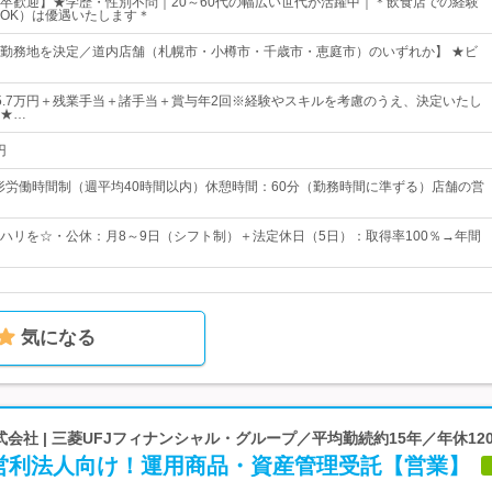
卒歓迎】★学歴・性別不問｜20～60代の幅広い世代が活躍中｜＊飲食店での経験
OK）は優遇いたします＊
勤務地を決定／道内店舗（札幌市・小樽市・千歳市・恵庭市）のいずれか】 ★ビ
～25.7万円＋残業手当＋諸手当＋賞与年2回※経験やスキルを考慮のうえ、決定いたし
★…
円
変形労働時間制（週平均40時間以内）休憩時間：60分（勤務時間に準ずる）店舗の営
ハリを☆・公休：月8～9日（シフト制）＋法定休日（5日）：取得率100％→年間
気になる
式会社 | 三菱UFJフィナンシャル・グループ／平均勤続約15年／年休12
営利法人向け！運用商品・資産管理受託【営業】