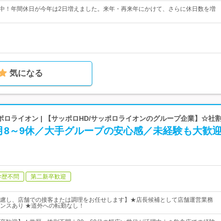
進中！年間休日が今年は2日増えました。来年・再来年にかけて、さらに休日数を増
気になる
ロライオン | 【サッポロHD/サッポロライオンのグループ企業】☆社割
月8～9休／大手グループの安心感／未経験も大歓
学歴不問
第二新卒歓迎
慮し、店舗での接客または調理をお任せします】★店長候補として店舗運営業務
ンスあり ★道外への転勤なし！