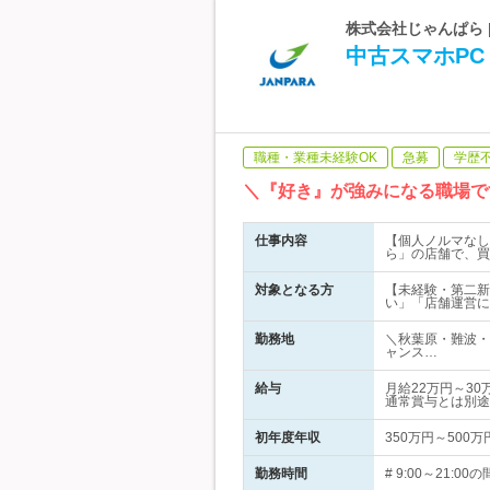
株式会社じゃんぱら 
中古スマホP
職種・業種未経験OK
急募
学歴
＼『好き』が強みになる職場で
仕事内容
【個人ノルマなし
ら」の店舗で、買
対象となる方
【未経験・第二新
い」「店舗運営に
勤務地
＼秋葉原・難波・
ャンス…
給与
月給22万円～3
通常賞与とは別途
初年度年収
350万円～500万
勤務時間
# 9:00～21: