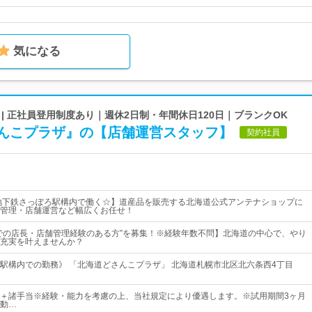
気になる
| 正社員登用制度あり｜週休2日制・年間休日120日｜ブランクOK
んこプラザ』の【店舗運営スタッフ】
契約社員
地下鉄さっぽろ駅構内で働く☆】道産品を販売する北海道公式アンテナショップに
管理・店舗運営など幅広くお任せ！
での店長・店舗管理経験のある方”を募集！※経験年数不問】北海道の中心で、やり
充実を叶えませんか？
駅構内での勤務》 「北海道どさんこプラザ」 北海道札幌市北区北六条西4丁目
00円～＋諸手当※経験・能力を考慮の上、当社規定により優遇します。※試用期間3ヶ月
動…