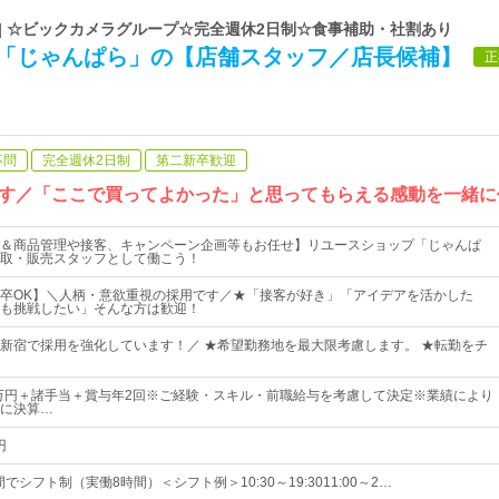
| ☆ビックカメラグループ☆完全週休2日制☆食事補助・社割あり
C「じゃんぱら」の【店舗スタッフ／店長候補】
正
不問
完全週休2日制
第二新卒歓迎
す／「ここで買ってよかった」と思ってもらえる感動を一緒に
＆商品管理や接客、キャンペーン企画等もお任せ】リユースショップ「じゃんぱ
取・販売スタッフとして働こう！
卒OK】＼人柄・意欲重視の採用です／★「接客が好き」「アイデアを活かした
も挑戦したい」そんな方は歓迎！
新宿で採用を強化しています！／ ★希望勤務地を最大限考慮します。 ★転勤をチ
0万円＋諸手当＋賞与年2回※ご経験・スキル・前職給与を考慮して決定※業績により
に決算…
円
00の間でシフト制（実働8時間）＜シフト例＞10:30～19:3011:00～2…