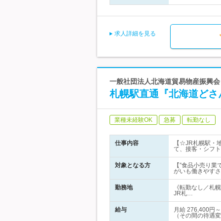
求人詳細を見る
一般社団法人北海道貿易物産振興会 
札幌駅直通『北海道どさ
業種未経験OK
急募
転勤なし
仕事内容
【☆JR札幌駅・
て、接客・シフト
対象となる方
【”食品小売り業
がいも働きやすさ
勤務地
《転勤なし／札幌
JR札…
給与
月給 276,4
（その間の待遇変