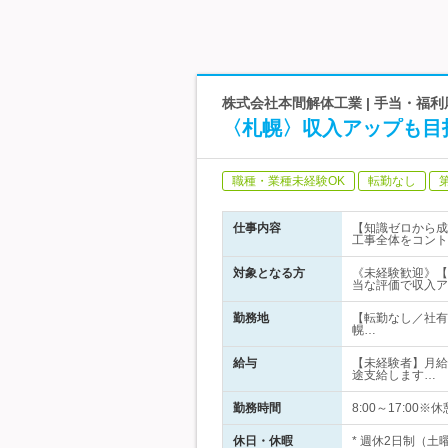
株式会社本間解体工業 | 手当・福
〈札幌〉収入アップも目
職種・業種未経験OK
転勤なし
仕事内容
【知識ゼロから成
工事全体をコント
対象となる方
《未経験歓迎》【
当な評価で収入ア
勤務地
【転勤なし／社有
幌…
給与
【未経験者】月給 
途支給します…
勤務時間
8:00～17:00※休憩
休日・休暇
* 週休2日制（土