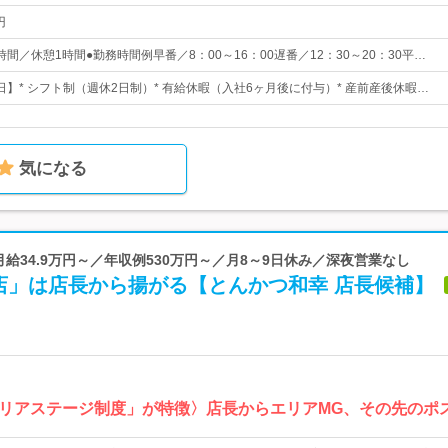
円
間／休憩1時間●勤務時間例早番／8：00～16：00遅番／12：30～20：30平…
0日】* シフト制（週休2日制）* 有給休暇（入社6ヶ月後に付与）* 産前産後休暇…
気になる
 月給34.9万円～／年収例530万円～／月8～9日休み／深夜営業なし
店」は店長から揚がる【とんかつ和幸 店長候補】
リアステージ制度」が特徴〉店長からエリアMG、その先のポ