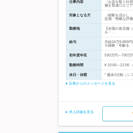
仕事内容
〈お店を取り仕切
舗を育成◎エリア
対象となる方
〈経験を活かし、
定感・明確な評価
勤務地
【全国の各店舗（
ル・…
給与
月給34万9,90
※経験・年齢を…
初年度年収
530万円～700万
勤務時間
# 10:00～2
休日・休暇
* 週休2日制（シ
企業からのメッセージを見る
求人詳細を見る