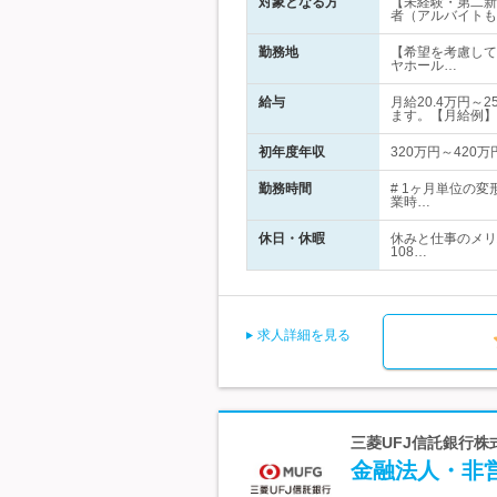
対象となる方
【未経験・第二新
者（アルバイトも
勤務地
【希望を考慮して
ヤホール…
給与
月給20.4万円
ます。【月給例】
初年度年収
320万円～420万
勤務時間
# 1ヶ月単位の
業時…
休日・休暇
休みと仕事のメリ
108…
求人詳細を見る
三菱UFJ信託銀行株
金融法人・非