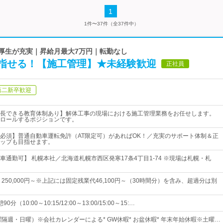
1
1件〜37件（全37件中）
利厚生が充実｜昇給月最大7万円｜転勤なし
指せる！【施工管理】★未経験歓迎
正社員
第二新卒歓迎
長できる教育体制あり】解体工事の現場における施工管理業務をお任せします。
ロールするポジションです。
必須】普通自動車運転免許（AT限定可）があればOK！／充実のサポート体制＆正
ップも目指せます。
車通勤可】 札幌本社／北海道札幌市西区発寒17条4丁目1‐74 ※現場は札幌・札
250,000円～※上記には固定残業代46,100円～（30時間分）を含み、超過分は別
90分（10:00～10:15/12:00～13:00/15:00～15:…
曜隔週・日曜）※会社カレンダーによる* GW休暇* お盆休暇* 年末年始休暇※土曜…