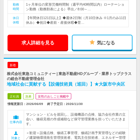
1ヶ月単位の変形労働時間制（週平均40時間以内）ローテーショ
勤務
時間
ン勤務（勤務割表による）早出／8:00～…
【年間休日121日以上】◆週休2日制（月10日休み ※1月のみ11日
休日
休暇
休み）◆祝日◆産前・産後休暇◆育…
求人詳細を見る
気になる
新着
株式会社東急コミュニティー | 東急不動産HDグループ・業界トップクラス
の総合不動産管理会社
地域社会に貢献する【設備技術員（巡回）】★大阪市中央区
正社員
急募
女性のおしごと掲載中
情報更新日：2026/06/09
終了予定日：
2026/11/30
マンション・ビルを巡回し、設備機器の点検、協力会社作業の立
会い、修繕見積の作成補助など保守管理業務を担っていただきま
仕事内容
す。
＜歓迎＞設備点検、修繕工事管理、修繕計画予実管理などの経験
／建築物環境衛生管理技術者、電気主任技術者、エネルギー管理
対象と