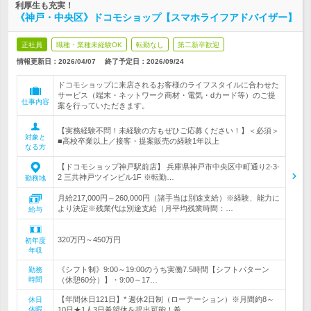
利厚生も充実！
《神戸・中央区》ドコモショップ【スマホライフアドバイザー】
正社員
職種・業種未経験OK
転勤なし
第二新卒歓迎
情報更新日：2026/04/07
終了予定日：
2026/09/24
ドコモショップに来店されるお客様のライフスタイルに合わせた
サービス（端末・ネットワーク商材・電気・dカード等）のご提
仕事内容
案を行っていただきます。
【実務経験不問！未経験の方もぜひご応募ください！】＜必須＞
対象と
■高校卒業以上／接客・提案販売の経験1年以上
なる方
【ドコモショップ神戸駅前店】 兵庫県神戸市中央区中町通り2-3-
2 三共神戸ツインビル1F ※転勤…
勤務地
月給217,000円～260,000円（諸手当は別途支給）※経験、能力に
より決定※残業代は別途支給（月平均残業時間：…
給与
320万円～450万円
初年度
年収
《シフト制》9:00～19:00のうち実働7.5時間【シフトパターン
勤務
時間
（休憩60分）】・9:00～17…
【年間休日121日】* 週休2日制（ローテーション）※月間約8～
休日
休暇
10日★1人3日希望休を提出可能！希…