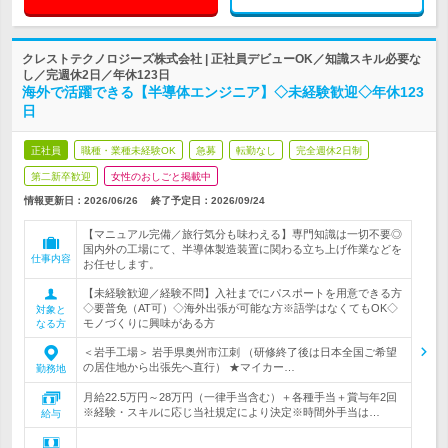
クレストテクノロジーズ株式会社 | 正社員デビューOK／知識スキル必要な
し／完週休2日／年休123日
海外で活躍できる【半導体エンジニア】◇未経験歓迎◇年休123
日
正社員
職種・業種未経験OK
急募
転勤なし
完全週休2日制
第二新卒歓迎
女性のおしごと掲載中
情報更新日：2026/06/26
終了予定日：
2026/09/24
【マニュアル完備／旅行気分も味わえる】専門知識は一切不要◎
国内外の工場にて、半導体製造装置に関わる立ち上げ作業などを
仕事内容
お任せします。
【未経験歓迎／経験不問】入社までにパスポートを用意できる方
◇要普免（AT可）◇海外出張が可能な方※語学はなくてもOK◇
対象と
モノづくりに興味がある方
なる方
＜岩手工場＞ 岩手県奥州市江刺 （研修終了後は日本全国ご希望
の居住地から出張先へ直行） ★マイカー…
勤務地
月給22.5万円～28万円（一律手当含む）＋各種手当＋賞与年2回
※経験・スキルに応じ当社規定により決定※時間外手当は…
給与