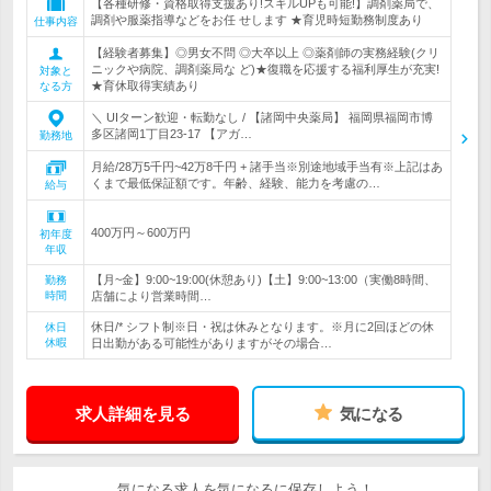
【各種研修・資格取得支援あり!スキルUPも可能!】調剤薬局で、
調剤や服薬指導などをお任 せします ★育児時短勤務制度あり
仕事内容
【経験者募集】◎男女不問 ◎大卒以上 ◎薬剤師の実務経験(クリ
ニックや病院、調剤薬局な ど)★復職を応援する福利厚生が充実!
対象と
★育休取得実績あり
なる方
＼ UIターン歓迎・転勤なし / 【諸岡中央薬局】 福岡県福岡市博
多区諸岡1丁目23-17 【アガ…
勤務地
月給/28万5千円~42万8千円 + 諸手当※別途地域手当有※上記はあ
くまで最低保証額です。年齢、経験、能力を考慮の…
給与
400万円～600万円
初年度
年収
【月~金】9:00~19:00(休憩あり)【土】9:00~13:00（実働8時間、
勤務
時間
店舗により営業時間…
休日/* シフト制※日・祝は休みとなります。※月に2回ほどの休
休日
休暇
日出勤がある可能性がありますがその場合…
求人詳細を見る
気になる
気になる求人を気になるに保存しよう！