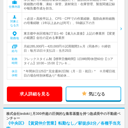
状細胞の培養、凍結・保管、資材発注・在庫管理、製造関連記録
仕事内容
や報告書作成を担当。
＜必須＞高校卒以上、CPS・CPFでの作業経験、脂肪由来幹細胞
対象と
の培養経験（1年以上あれば尚可）、59歳以下の方
なる方
東京都中央区晴海2丁目1-40 【雇入れ直後】上記の事業所 【変更
の範囲】会社の定める事業所
勤務地
月給285,000円～420,000円※試用期間3ヵ月（同条件）※締切
日：毎月15日※支払日：当月25日
給与
フレックスタイム制【標準労働時間】1日8時間/休憩60分【コア
勤務
時間
タイム】10:00～15:00【フレキ…
* 年間休日125日* 完全週休2日制（月・日・祝日）* ※月曜日祝
休日
休暇
日の場合特別休暇あり* 有給休…
求人詳細を見る
気になる
株式会社iedoki | 月300件超の圧倒的な集客基盤を持つ急成長中の不動産ベ
ンチャー
《中央区》【賃貸仲介営業】転勤なし／駅徒歩2分／各種手当充