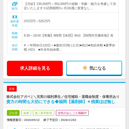
【月給】230,000円～350,000円※経験・年齢・能力を考慮して決
定いたします※試用期間3ヶ月(待遇に変更なし…
給与
370万円～525万円
初年度
年収
勤務
8:30～18:00【実働】8時間【休憩】90分 【時間外労働有無】有
時間
# ＜年間休日120日＞■週休2日制 (土日)■祝日■有給休暇 ■夏季休
休日
休暇
暇 (4日) ■年末年始休暇…
求人詳細を見る
気になる
新着
株式会社アガペ | ＼充実の福利厚生／住宅補助・退職金制度・保養所あり
貴方の時間も大切にできる◆福岡【薬剤師】▼残業ほぼ無し
正社員
急募
第二新卒歓迎
女性のおしごと掲載中
情報更新日：2026/05/12
終了予定日：
2026/11/02