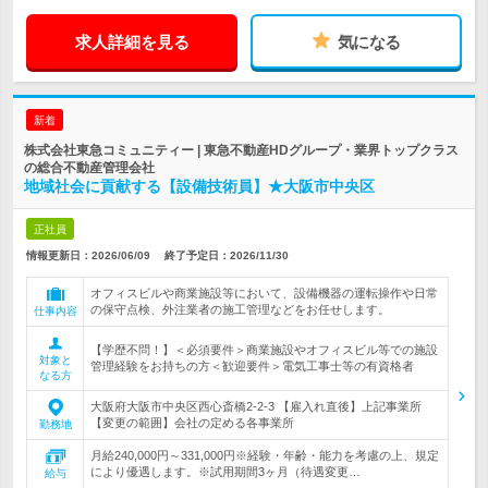
求人詳細を見る
気になる
新着
株式会社東急コミュニティー | 東急不動産HDグループ・業界トップクラス
の総合不動産管理会社
地域社会に貢献する【設備技術員】★大阪市中央区
正社員
情報更新日：2026/06/09
終了予定日：
2026/11/30
オフィスビルや商業施設等において、設備機器の運転操作や日常
の保守点検、外注業者の施工管理などをお任せします。
仕事内容
【学歴不問！】＜必須要件＞商業施設やオフィスビル等での施設
対象と
管理経験をお持ちの方＜歓迎要件＞電気工事士等の有資格者
なる方
大阪府大阪市中央区西心斎橋2-2-3 【雇入れ直後】上記事業所
【変更の範囲】会社の定める各事業所
勤務地
月給240,000円～331,000円※経験・年齢・能力を考慮の上、規定
により優遇します。※試用期間3ヶ月（待遇変更…
給与