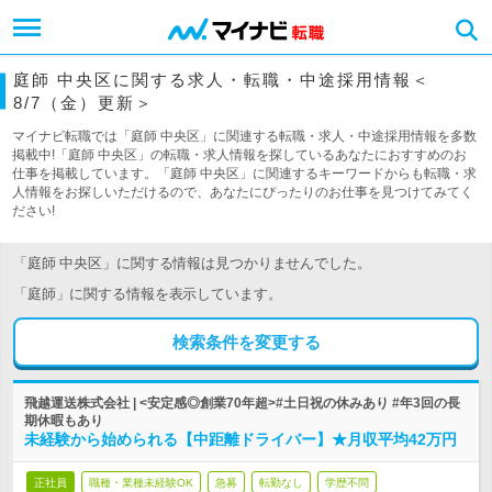
庭師 中央区に関する求人・転職・中途採用情報＜
8/7（金）更新＞
マイナビ転職では「庭師 中央区」に関連する転職・求人・中途採用情報を多数
掲載中!「庭師 中央区」の転職・求人情報を探しているあなたにおすすめのお
仕事を掲載しています。「庭師 中央区」に関連するキーワードからも転職・求
人情報をお探しいただけるので、あなたにぴったりのお仕事を見つけてみてく
ださい!
「庭師 中央区」に関する情報は見つかりませんでした。
「庭師」に関する情報を表示しています。
検索条件を変更する
飛越運送株式会社 | <安定感◎創業70年超>#土日祝の休みあり #年3回の長
期休暇もあり
未経験から始められる【中距離ドライバー】★月収平均42万円
正社員
職種・業種未経験OK
急募
転勤なし
学歴不問