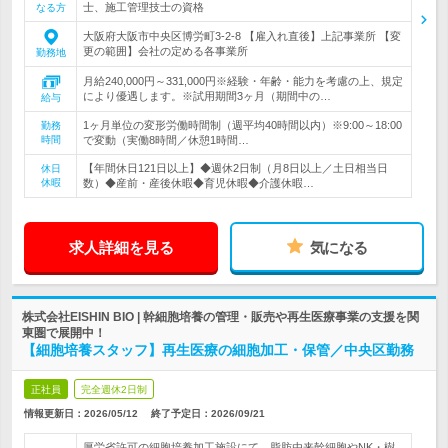
士、施工管理技士の資格
なる方
大阪府大阪市中央区博労町3‐2‐8 【雇入れ直後】上記事業所 【変
更の範囲】会社の定める各事業所
勤務地
月給240,000円～331,000円※経験・年齢・能力を考慮の上、規定
により優遇します。※試用期間3ヶ月（期間中の…
給与
1ヶ月単位の変形労働時間制（週平均40時間以内）※9:00～18:00
勤務
時間
で変動（実働8時間／休憩1時間…
【年間休日121日以上】◆週休2日制（月8日以上／土日相当日
休日
休暇
数）◆産前・産後休暇◆育児休暇◆介護休暇…
求人詳細を見る
気になる
株式会社EISHIN BIO | 幹細胞培養の管理・販売や再生医療事業の支援を関
東圏で展開中！
【細胞培養スタッフ】再生医療の細胞加工・保管／中央区勤務
正社員
完全週休2日制
情報更新日：2026/05/12
終了予定日：
2026/09/21
厚労省許可の細胞培養加工施設にて、脂肪由来幹細胞やNK・樹