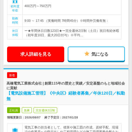
400万円～750万円
初年度
年収
勤務
9:00 ～ 17:45 （実働時間 7時間45分）※時間外労働有無：
時間
ー★年間休日日数123日★ー完全週休2日制（土日）祝日有給休暇
休日
休暇
（初年度10日、最大20日付与）※平均…
求人詳細を見る
気になる
新着
高橋電気工業株式会社 | 創業115年の歴史と実績／安定基盤のもと地域社会
に貢献
【電気設備施工管理】《中央区》経験者募集／年休120日／転勤
無
正社員
急募
完全週休2日制
情報更新日：2026/08/07
終了予定日：
2027/01/28
電気工事の担当者として、積算や施工図の作成、資材手配、現場
での作業員への指示出しや工程管理などの施工管理業務全般をお