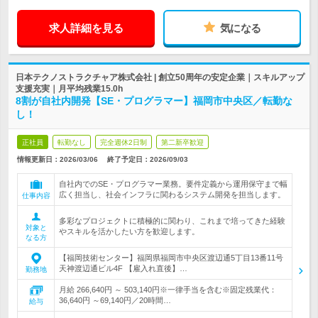
求人詳細を見る
気になる
日本テクノストラクチャア株式会社 | 創立50周年の安定企業｜スキルアップ
支援充実｜月平均残業15.0h
8割が自社内開発【SE・プログラマー】福岡市中央区／転勤な
し！
正社員
転勤なし
完全週休2日制
第二新卒歓迎
情報更新日：2026/03/06
終了予定日：
2026/09/03
自社内でのSE・プログラマー業務。要件定義から運用保守まで幅
広く担当し、社会インフラに関わるシステム開発を担当します。
仕事内容
多彩なプロジェクトに積極的に関わり、これまで培ってきた経験
対象と
やスキルを活かしたい方を歓迎します。
なる方
【福岡技術センター】福岡県福岡市中央区渡辺通5丁目13番11号
天神渡辺通ビル4F 【雇入れ直後】…
勤務地
月給 266,640円 ～ 503,140円※一律手当を含む※固定残業代：
36,640円 ～69,140円／20時間…
給与