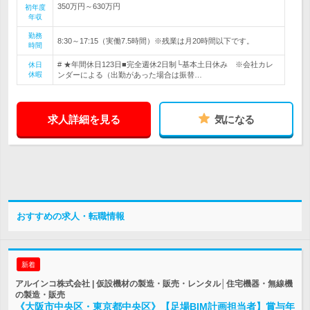
350万円～630万円
初年度
年収
勤務
8:30～17:15（実働7.5時間）※残業は月20時間以下です。
時間
# ★年間休日123日■完全週休2日制└基本土日休み ※会社カレ
休日
休暇
ンダーによる（出勤があった場合は振替…
求人詳細を見る
気になる
おすすめの求人・転職情報
新着
アルインコ株式会社 | 仮設機材の製造・販売・レンタル│住宅機器・無線機
の製造・販売
《大阪市中央区・東京都中央区》【足場BIM計画担当者】賞与年