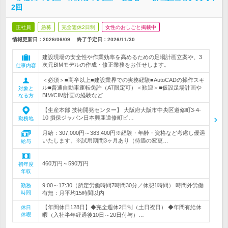
2回
正社員
急募
完全週休2日制
女性のおしごと掲載中
情報更新日：2026/06/09
終了予定日：
2026/11/30
建設現場の安全性や作業効率を高めるための足場計画立案や、3
次元BIMモデルの作成・修正業務をお任せします。
仕事内容
＜必須＞■高卒以上■建設業界での実務経験■AutoCADの操作スキ
ル■普通自動車運転免許（AT限定可）＜歓迎＞■仮設足場計画や
対象と
BIM/CIM計画の経験など
なる方
【生産本部 技術開発センター】 大阪府大阪市中央区道修町3-4-
10 損保ジャパン日本興亜道修町ビ…
勤務地
月給：307,000円～383,400円※経験・年齢・資格など考慮し優遇
いたします。※試用期間3ヶ月あり（待遇の変更…
給与
460万円～590万円
初年度
年収
9:00～17:30（所定労働時間7時間30分／休憩1時間） 時間外労働
勤務
時間
有無：月平均15時間以内
【年間休日128日】◆完全週休2日制（土日祝日） ◆年間有給休
休日
休暇
暇（入社半年経過後10日～20日付与）…