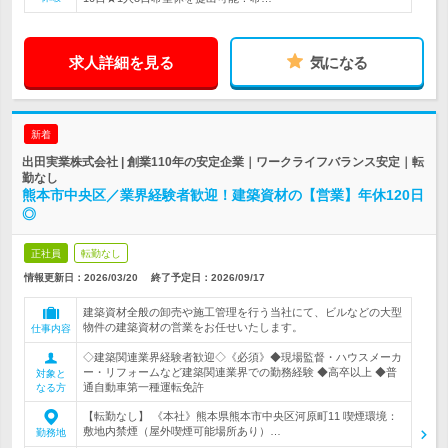
求人詳細を見る
気になる
新着
出田実業株式会社 | 創業110年の安定企業｜ワークライフバランス安定｜転
勤なし
熊本市中央区／業界経験者歓迎！建築資材の【営業】年休120日
◎
正社員
転勤なし
情報更新日：2026/03/20
終了予定日：
2026/09/17
建築資材全般の卸売や施工管理を行う当社にて、ビルなどの大型
物件の建築資材の営業をお任せいたします。
仕事内容
◇建築関連業界経験者歓迎◇《必須》◆現場監督・ハウスメーカ
ー・リフォームなど建築関連業界での勤務経験 ◆高卒以上 ◆普
対象と
通自動車第一種運転免許
なる方
【転勤なし】 《本社》熊本県熊本市中央区河原町11 喫煙環境：
敷地内禁煙（屋外喫煙可能場所あり）…
勤務地