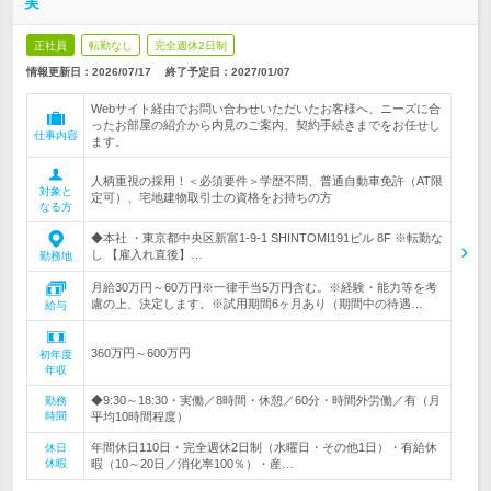
実
正社員
転勤なし
完全週休2日制
情報更新日：2026/07/17
終了予定日：
2027/01/07
Webサイト経由でお問い合わせいただいたお客様へ、ニーズに合
ったお部屋の紹介から内見のご案内、契約手続きまでをお任せし
仕事内容
ます。
人柄重視の採用！＜必須要件＞学歴不問、普通自動車免許（AT限
対象と
定可）、宅地建物取引士の資格をお持ちの方
なる方
◆本社 ・東京都中央区新富1-9-1 SHINTOMI191ビル 8F ※転勤な
し 【雇入れ直後】…
勤務地
月給30万円～60万円※一律手当5万円含む。※経験・能力等を考
慮の上、決定します。※試用期間6ヶ月あり（期間中の待遇…
給与
360万円～600万円
初年度
年収
◆9:30～18:30・実働／8時間・休憩／60分・時間外労働／有（月
勤務
時間
平均10時間程度）
年間休日110日・完全週休2日制（水曜日・その他1日）・有給休
休日
休暇
暇（10～20日／消化率100％）・産…