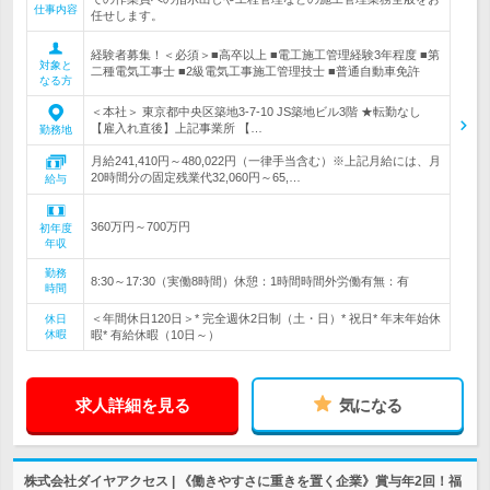
仕事内容
任せします。
経験者募集！＜必須＞■高卒以上 ■電工施工管理経験3年程度 ■第
対象と
二種電気工事士 ■2級電気工事施工管理技士 ■普通自動車免許
なる方
＜本社＞ 東京都中央区築地3-7-10 JS築地ビル3階 ★転勤なし
【雇入れ直後】上記事業所 【…
勤務地
月給241,410円～480,022円（一律手当含む）※上記月給には、月
20時間分の固定残業代32,060円～65,…
給与
360万円～700万円
初年度
年収
勤務
8:30～17:30（実働8時間）休憩：1時間時間外労働有無：有
時間
＜年間休日120日＞* 完全週休2日制（土・日）* 祝日* 年末年始休
休日
休暇
暇* 有給休暇（10日～）
求人詳細を見る
気になる
株式会社ダイヤアクセス | 《働きやすさに重きを置く企業》賞与年2回！福