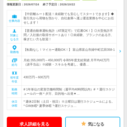
情報更新日：2026/07/24
終了予定日：
2026/10/22
【中距離ルート配送！未経験でも安心してスタートできます】◆
取引先から荷物を預かり、自社倉庫へ運ぶ運送業務を中心にお任
仕事内容
せします！
【普通自動車運転免許（AT限定可）で応募OK！】◎大型免許不
問／入社後の取得サポートあり！◎未経験、ブランクのある方、
対象と
稼ぎたい方も歓迎！
なる方
【転勤なし！マイカー通勤OK！】 富山県富山市婦中町広田358-1
勤務地
月給:355,000円～450,000円 令和5年度支給実績 月平均42万円
（諸手当込）※経験・スキルを考慮し、優遇…
給与
430万円～600万円
初年度
年収
# 1年単位の変形労働時間制（週平均40時間以内）# ＊運行スケジ
勤務
時間
ュールの一例＊夕方、目的地へ出発▼…
* 週休2日制（土日・祝日）※土曜日は運行スケジュールによる。
休日
休暇
* GW休暇* 夏季休暇┗運行スケジュ…
求人詳細を見る
気になる