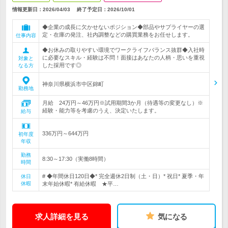
情報更新日：2026/04/03
終了予定日：
2026/10/01
◆企業の成長に欠かせないポジション◆部品やサプライヤーの選
定・在庫の発注、社内調整などの購買業務をお任せします。
仕事内容
◆お休みの取りやすい環境でワークライフバランス抜群◆入社時
に必要なスキル・経験は不問！面接はあなたの人柄・思いを重視
対象と
した採用です◎
なる方
神奈川県横浜市中区錦町
勤務地
月給 24万円～46万円※試用期間3か月（待遇等の変更なし）※
経験・能力等を考慮のうえ、決定いたします。
給与
336万円～644万円
初年度
年収
勤務
8:30～17:30（実働8時間）
時間
# ◆年間休日120日◆* 完全週休2日制（土・日）* 祝日* 夏季・年
休日
休暇
末年始休暇* 有給休暇 ★平…
求人詳細を見る
気になる