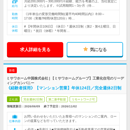
月給200,000円～300,000円※経験、能力を考慮の上、当社規定に
より決定いたします。※試用期間1～3か月（待…
給与
《1年単位の変形労働時間制(週平均40時間以内)》8:00～
勤務
時間
17:00（実働7時間/休憩120分）時…
# 【年間休日106日】《休日》* 週休2日制（第2・第4土曜日、日
休日
休暇
曜日）* 祝日《休暇》* 年間有…
求人詳細を見る
気になる
新着
ミサワホーム中国株式会社 | 【ミサワホームグループ】工業化住宅のリーデ
ィングカンパニー
《経験者採用》【マンション営業】年休124日／完全週休2日制
正社員
完全週休2日制
第二新卒歓迎
リモートワーク可
情報更新日：2026/06/09
終了予定日：
2026/11/02
お問い合わせをいただいたお客様へのマンションのご案内、ロー
ンの提案などを行っていただきます。
仕事内容
＜必須＞■高卒以上■宅地建物取引士■不動産業界での営業経験■