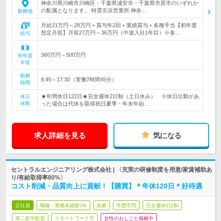
神奈川県川崎市川崎区・千葉県浦安市・千葉県市原市のいずれか
の配属となります。 特需京浜営業所 神奈…
勤務地
月給21万円～28万円＋賞与年2回＋業績賞与＋各種手当【初年度
想定月収】月収27万円～36万円（中途入社1年目）※各…
給与
360万円～500万円
初年度
年収
勤務
8:45～17:30（実働7時間45分）
時間
★年間休日122日★完全週休2日制（土日休み） ※休日出勤があ
休日
休暇
った場合は代休を取得祝日夏季・年末年始…
求人詳細を見る
気になる
セントラルエンジニアリング株式会社 | 〈充実の研修制度を用意/家賃補助あ
り/有給取得率80%〉
コスト削減・品質向上に貢献！【購買】＊年休120日＊好待遇
正社員
職種・業種未経験OK
急募
学歴不問
完全週休2日制
第二新卒歓迎
リモートワーク可
女性のおしごと掲載中