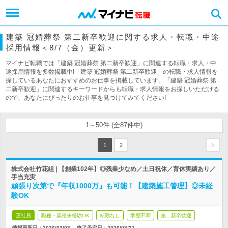
建築 冠婚葬祭 第二新卒歓迎に関する求人・転職・中途
採用情報＜8/7（金）更新＞
マイナビ転職では「建築 冠婚葬祭 第二新卒歓迎」に関連する転職・求人・中
途採用情報を多数掲載中!「建築 冠婚葬祭 第二新卒歓迎」の転職・求人情報を
探しているあなたにおすすめのお仕事を掲載しています。「建築 冠婚葬祭 第
二新卒歓迎」に関連するキーワードからも転職・求人情報をお探しいただける
ので、あなたにぴったりのお仕事を見つけてみてください!
1～50件 (全87件中)
1
2
株式会社竹花組 | 【創業102年】◎残業少なめ／土日祝休／育休実績あり／
手当充実
頑張り次第で『年収1000万』も可能！【建築施工管理】◎未経
験OK
正社員
職種・業種未経験OK
転勤なし
学歴不問
第二新卒歓迎
情報更新日：2026/03/03
終了予定日：
2026/08/31