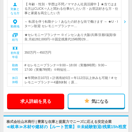
【 年齢・性別・学歴は不問／ママさん社員活躍中 】★当てはま
る方はCLICK⇒人と関わる仕事がしたい方・お世話好きな方・仕
対象と
事と家庭を両立したい方
なる方
～ 転居を伴う転勤ナシ！あなたの好きな街で働けます ～ ★U・I
ターン歓迎 セレモニープランナー…
勤務地
★セレモニープランナー ※インセンあり大阪/兵庫/京都/滋賀/奈
良:月給282,000円~※固定残業代15時間/29…
給与
350万円～450万円
初年度
年収
# セレモニープランナー9:00～18:00（実働8時間）9:00～
勤務
時間
17:00（実働7時間）※時短社…
★年間休日107日＋計画有給5日＝年112日以上休みも可能！# セ
休日
休暇
レモニープランナー4週8休制（ 原…
求人詳細を見る
気になる
株式会社山木商行 | 豊富な在庫と提案力でニーズに応える安定企業
≪岐阜≫木材や建材の【ルート営業】※未経験歓迎/残業15h程度