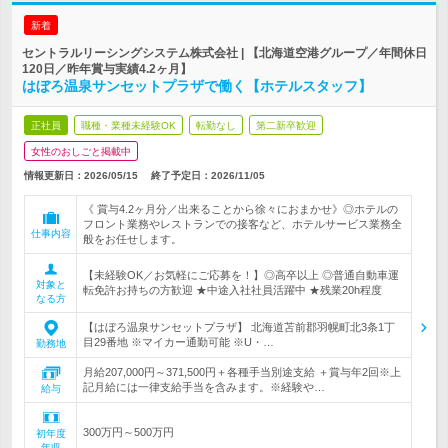
新着
セントラルリーシングシステム株式会社 | 【北海道空港グループ／年間休日
120日／昨年賞与実績4.2ヶ月】
はぼろ温泉サンセットプラザで働く【ホテルスタッフ】
正社員
職種・業種未経験OK
転勤なし
第二新卒歓迎
女性のおしごと掲載中
情報更新日：2026/05/15
終了予定日：
2026/11/05
《 賞与4.2ヶ月分／出来ることから徐々におまかせ》◎ホテルの
フロント業務やレストランでの接客など、ホテルサービス業務全
仕事内容
般をお任せします。
【未経験OK／お気軽にご応募を！】◎高卒以上 ◎普通自動車運
対象と
転免許お持ちの方歓迎 ★中途入社社員活躍中 ★残業20h程度
なる方
【はぼろ温泉サンセットプラザ】 北海道苫前郡羽幌町北3条1丁
目29番地 ※マイカー通勤可能 ※U・…
勤務地
月給207,000円～371,500円＋各種手当別途支給 ＋賞与年2回※上
記月給には一律支給手当を含みます。※経験や…
給与
300万円～500万円
初年度
年収