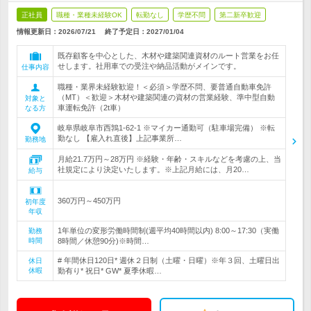
正社員
職種・業種未経験OK
転勤なし
学歴不問
第二新卒歓迎
情報更新日：2026/07/21
終了予定日：
2027/01/04
既存顧客を中心とした、木材や建築関連資材のルート営業をお任
せします。社用車での受注や納品活動がメインです。
仕事内容
職種・業界未経験歓迎！＜必須＞学歴不問、要普通自動車免許
（MT）＜歓迎＞木材や建築関連の資材の営業経験、準中型自動
対象と
車運転免許（2t車）
なる方
岐阜県岐阜市西鶉1-62-1 ※マイカー通勤可（駐車場完備） ※転
勤なし 【雇入れ直後】上記事業所…
勤務地
月給21.7万円～28万円 ※経験・年齢・スキルなどを考慮の上、当
社規定により決定いたします。※上記月給には、月20…
給与
360万円～450万円
初年度
年収
1年単位の変形労働時間制(週平均40時間以内) 8:00～17:30（実働
勤務
時間
8時間／休憩90分)※時間…
# 年間休日120日* 週休２日制（土曜・日曜）※年３回、土曜日出
休日
休暇
勤有り* 祝日* GW* 夏季休暇…