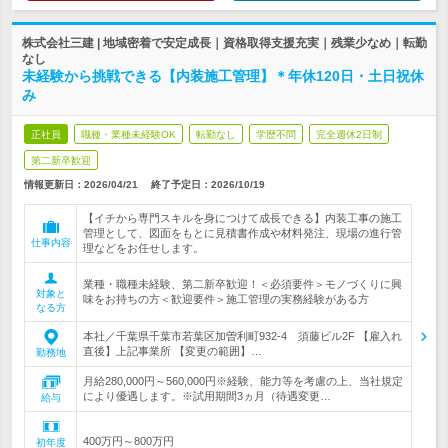
株式会社三建 | 地域密着で安定成長｜資格取得支援充実｜残業少なめ｜転勤
なし
未経験から挑戦できる【内装施工管理】＊年休120日・土日祝休
み
正社員
職種・業種未経験OK
転勤なし
学歴不問
完全週休2日制
第二新卒歓迎
情報更新日：2026/04/21
終了予定日：
2026/10/19
【イチから専門スキルを身につけて成長できる】内装工事の施工
管理として、図面をもとに見積書作成や材料発注、現場の進行管
仕事内容
理などをお任せします。
業種・職種未経験、第二新卒歓迎！＜必須要件＞モノづくりに興
対象と
味をお持ちの方＜歓迎要件＞施工管理の実務経験がある方
なる方
本社／千葉県千葉市若葉区加曽利町932-4 須藤ビル2F 【雇入れ
直後】上記事業所 【変更の範囲】…
勤務地
月給280,000円～560,000円※経験、能力等を考慮の上、当社規定
により優遇します。※試用期間3ヵ月（待遇変更…
給与
400万円～800万円
初年度