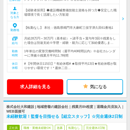
【経験者採用】◆建設機械整備技能士資格を持つ方◆安定した職
対象と
場環境で長く活躍したい方歓迎
なる方
【転勤なし】 本社：徳島県鳴門市大麻町三俣字津久田61番地1
勤務地
月給28万円～30万円（基本給）＋諸手当＋賞与年3回※残業をし
た場合は別途支給※学歴・経験・能力に応じて加給優遇しま…
給与
1年単位の変形労働時間制（週平均40時間以内）※会社カレンダ
勤務
時間
ーに準拠※残業月平均11.7時間
# 【年間休日115日】* 有給休暇# ★取得平均13日★有給休暇が取
休日
休暇
りやすい環境です！* 週休二日…
求人詳細を見る
気になる
株式会社大和建設 | 地域密着の建設会社｜残業月8h程度｜退職金共済加入｜
WEB面接可
未経験歓迎！監督を目指せる【組立スタッフ】☆完全週休2日制
正社員
職種・業種未経験OK
急募
転勤なし
完全週休2日制