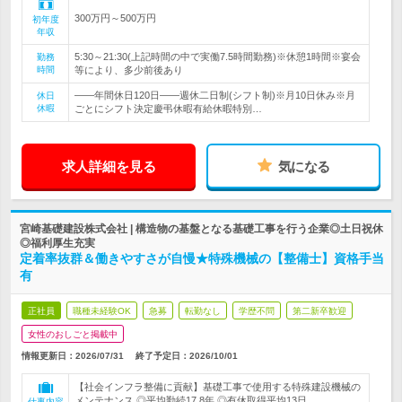
300万円～500万円
初年度
年収
5:30～21:30(上記時間の中で実働7.5時間勤務)※休憩1時間※宴会
勤務
時間
等により、多少前後あり
――年間休日120日――週休二日制(シフト制)※月10日休み※月
休日
休暇
ごとにシフト決定慶弔休暇有給休暇特別…
求人詳細を見る
気になる
宮崎基礎建設株式会社 | 構造物の基盤となる基礎工事を行う企業◎土日祝休
◎福利厚生充実
定着率抜群＆働きやすさが自慢★特殊機械の【整備士】資格手当
有
正社員
職種未経験OK
急募
転勤なし
学歴不問
第二新卒歓迎
女性のおしごと掲載中
情報更新日：2026/07/31
終了予定日：
2026/10/01
【社会インフラ整備に貢献】基礎工事で使用する特殊建設機械の
メンテナンス ◎平均勤続17.8年 ◎有休取得平均13日
仕事内容