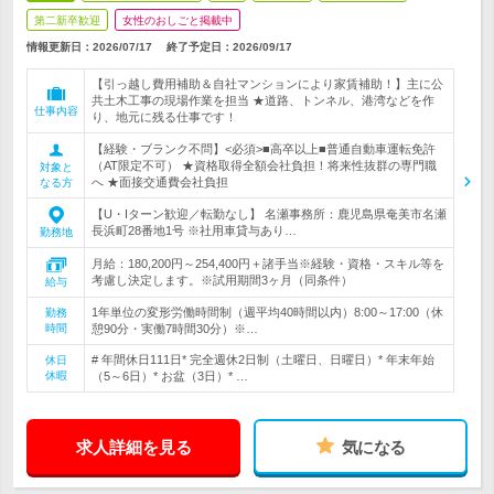
第二新卒歓迎
女性のおしごと掲載中
情報更新日：2026/07/17
終了予定日：
2026/09/17
【引っ越し費用補助＆自社マンションにより家賃補助！】主に公
共土木工事の現場作業を担当 ★道路、トンネル、港湾などを作
仕事内容
り、地元に残る仕事です！
【経験・ブランク不問】<必須>■高卒以上■普通自動車運転免許
（AT限定不可） ★資格取得全額会社負担！将来性抜群の専門職
対象と
へ ★面接交通費会社負担
なる方
【U・Iターン歓迎／転勤なし】 名瀬事務所：鹿児島県奄美市名瀬
長浜町28番地1号 ※社用車貸与あり…
勤務地
月給：180,200円～254,400円＋諸手当※経験・資格・スキル等を
考慮し決定します。※試用期間3ヶ月（同条件）
給与
1年単位の変形労働時間制（週平均40時間以内）8:00～17:00（休
勤務
時間
憩90分・実働7時間30分）※…
# 年間休日111日* 完全週休2日制（土曜日、日曜日）* 年末年始
休日
休暇
（5～6日）* お盆（3日）* …
求人詳細を見る
気になる