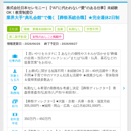
株式会社日本セレモニー | 【“AI”に代われない“愛”のある仕事】未経験
OK！教育制度◎
業界大手“典礼会館”で働く【葬祭系総合職】★完全週休2日制
正社員
職種・業種未経験OK
急募
転勤なし
学歴不問
第二新卒歓迎
女性のおしごと掲載中
情報更新日：2026/06/26
終了予定日：
2026/08/27
【 思いやりをカタチに 】あなたの個性やスキルが活かせる“葬儀
の企画～当日のディレクション”または“仏壇・仏具、墓石などの
仕事内容
提案営業”をお任せ。
【 お葬式に関する知識不問！未経験OK 】20～40代活躍中！男女
不問★子育て中のママさん社員も活躍中 ★残業少なめ・育休取得
対象と
＆復帰実績多数あり
なる方
転勤なし＆希望の勤務地を考慮し決定 【葬祭ディレクター】 青
森県青森市/弘前市/八戸市/十和田市/…
勤務地
【葬祭ディレクター】■大阪・京都・兵庫・奈良・滋賀月給
305,000円～■福岡・岡山・広島・山口月給281,000円…
給与
350万円～450万円
初年度
年収