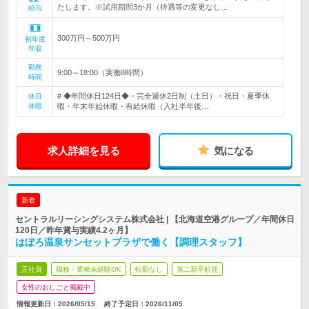
たします。※試用期間3か月（待遇等の変更なし…
給与
300万円～500万円
初年度
年収
勤務
9:00～18:00（実働8時間）
時間
# ◆年間休日124日◆・完全週休2日制（土日）・祝日・夏季休
休日
休暇
暇・年末年始休暇・有給休暇（入社半年後…
求人詳細を見る
気になる
新着
セントラルリーシングシステム株式会社 | 【北海道空港グループ／年間休日
120日／昨年賞与実績4.2ヶ月】
はぼろ温泉サンセットプラザで働く【調理スタッフ】
正社員
職種・業種未経験OK
転勤なし
第二新卒歓迎
女性のおしごと掲載中
情報更新日：2026/05/15
終了予定日：
2026/11/05