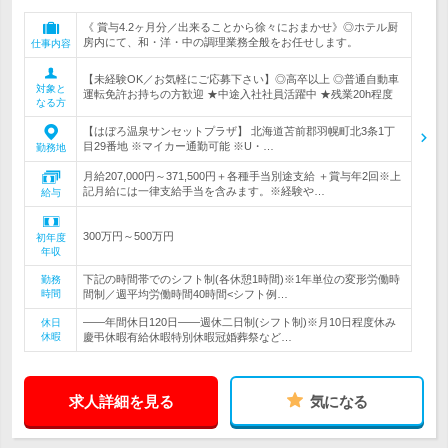
《 賞与4.2ヶ月分／出来ることから徐々におまかせ》◎ホテル厨
房内にて、和・洋・中の調理業務全般をお任せします。
仕事内容
【未経験OK／お気軽にご応募下さい】◎高卒以上 ◎普通自動車
対象と
運転免許お持ちの方歓迎 ★中途入社社員活躍中 ★残業20h程度
なる方
【はぼろ温泉サンセットプラザ】 北海道苫前郡羽幌町北3条1丁
目29番地 ※マイカー通勤可能 ※U・…
勤務地
月給207,000円～371,500円＋各種手当別途支給 ＋賞与年2回※上
記月給には一律支給手当を含みます。※経験や…
給与
300万円～500万円
初年度
年収
下記の時間帯でのシフト制(各休憩1時間)※1年単位の変形労働時
勤務
時間
間制／週平均労働時間40時間<シフト例…
――年間休日120日――週休二日制(シフト制)※月10日程度休み
休日
休暇
慶弔休暇有給休暇特別休暇冠婚葬祭など…
求人詳細を見る
気になる