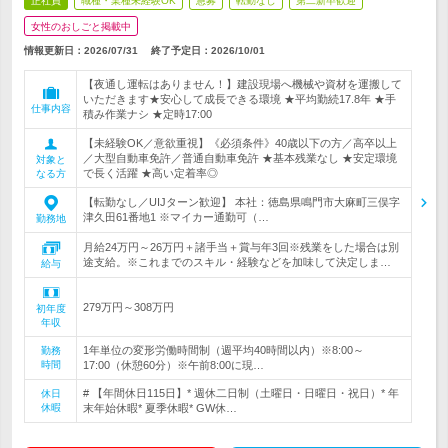
正社員
職種・業種未経験OK
急募
転勤なし
第二新卒歓迎
女性のおしごと掲載中
情報更新日：2026/07/31
終了予定日：
2026/10/01
【夜通し運転はありません！】建設現場へ機械や資材を運搬して
いただきます★安心して成長できる環境 ★平均勤続17.8年 ★手
仕事内容
積み作業ナシ ★定時17:00
【未経験OK／意欲重視】《必須条件》40歳以下の方／高卒以上
／大型自動車免許／普通自動車免許 ★基本残業なし ★安定環境
対象と
で長く活躍 ★高い定着率◎
なる方
【転勤なし／UIJターン歓迎】 本社：徳島県鳴門市大麻町三俣字
津久田61番地1 ※マイカー通勤可（…
勤務地
月給24万円～26万円＋諸手当＋賞与年3回※残業をした場合は別
途支給。※これまでのスキル・経験などを加味して決定しま…
給与
279万円～308万円
初年度
年収
1年単位の変形労働時間制（週平均40時間以内）※8:00～
勤務
時間
17:00（休憩60分）※午前8:00に現…
# 【年間休日115日】* 週休二日制（土曜日・日曜日・祝日）* 年
休日
休暇
末年始休暇* 夏季休暇* GW休…