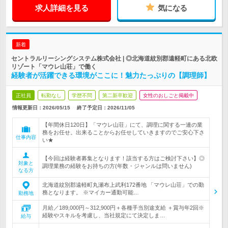
求人詳細を見る
気になる
新着
セントラルリーシングシステム株式会社 | ◎北海道紋別郡遠軽町にある北欧
リゾート「マウレ山荘」で働く
経験者が活躍できる環境がここに！魅力たっぷりの【調理師】
正社員
転勤なし
学歴不問
第二新卒歓迎
女性のおしごと掲載中
情報更新日：2026/05/15
終了予定日：
2026/11/05
【年間休日120日】「マウレ山荘」にて、調理に関する一連の業
務をお任せ。出来ることからお任せしていきますのでご安心下さ
仕事内容
い★
【今回は経験者募集となります！該当する方はご検討下さい】◎
対象と
調理業務の経験をお持ちの方(年数・ジャンルは問いません)
なる方
北海道紋別郡遠軽町丸瀬布上武利172番地 「マウレ山荘」での勤
務となります。 ※マイカー通勤可能…
勤務地
月給／189,000円～312,900円＋各種手当別途支給 ＋賞与年2回※
経験やスキルを考慮し、当社規定にて決定しま…
給与