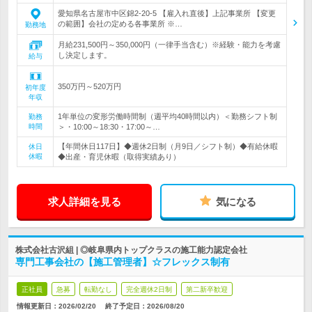
愛知県名古屋市中区錦2-20-5 【雇入れ直後】上記事業所 【変更
の範囲】会社の定める各事業所 ※…
勤務地
月給231,500円～350,000円（一律手当含む）※経験・能力を考慮
し決定します。
給与
350万円～520万円
初年度
年収
1年単位の変形労働時間制（週平均40時間以内）＜勤務シフト制
勤務
時間
＞・10:00～18:30・17:00～…
【年間休日117日】◆週休2日制（月9日／シフト制）◆有給休暇
休日
休暇
◆出産・育児休暇（取得実績あり）
求人詳細を見る
気になる
株式会社古沢組 | ◎岐阜県内トップクラスの施工能力認定会社
専門工事会社の【施工管理者】☆フレックス制有
正社員
急募
転勤なし
完全週休2日制
第二新卒歓迎
情報更新日：2026/02/20
終了予定日：
2026/08/20