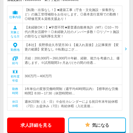
【転勤・出張なし！】■建築工事（庁舎・文化施設・保養所な
ど）の施工管理補助をお任せします。◎基本直行直帰での勤務！
仕事内容
◎研修充実＆資格支援あり！
【未経験OK！】■学歴不問 ■要普通自動車免許（MT）◎10～70
代の男女活躍中！◎未経験入社のメンバー多数！◎リゾート施設
対象と
の割引など福利厚生充実！
なる方
【本社】 長野県佐久市望月30-1 【雇入れ直後】上記事業所 【変
更の範囲】変更なし ※転勤はござ…
勤務地
月給：200,000円～260,000円※年齢、経験、能力を考慮の上、優
遇します。※試用期間3ヶ月あり(その間の待遇…
給与
300万円～400万円
初年度
年収
1年単位の変形労働時間制（週平均40時間以内）【標準的な労働
勤務
時間
時間】8:00～17:30（休憩時間90…
週休2日制（土・日）※会社カレンダーによる祝日年末年始休暇
休日
休暇
（7日）お盆休み（7日）有給休暇（入社直後…
求人詳細を見る
気になる