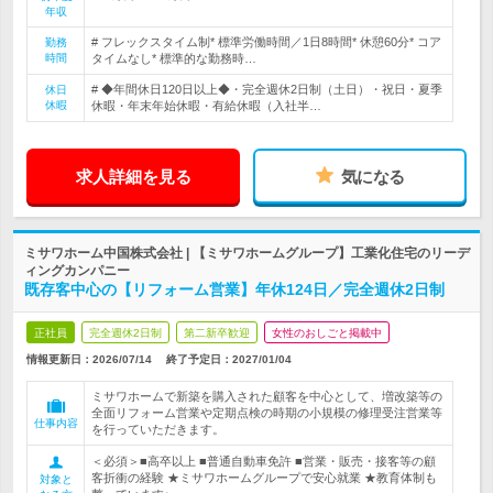
年収
# フレックスタイム制* 標準労働時間／1日8時間* 休憩60分* コア
勤務
時間
タイムなし* 標準的な勤務時…
# ◆年間休日120日以上◆・完全週休2日制（土日）・祝日・夏季
休日
休暇
休暇・年末年始休暇・有給休暇（入社半…
求人詳細を見る
気になる
ミサワホーム中国株式会社 | 【ミサワホームグループ】工業化住宅のリーデ
ィングカンパニー
既存客中心の【リフォーム営業】年休124日／完全週休2日制
正社員
完全週休2日制
第二新卒歓迎
女性のおしごと掲載中
情報更新日：2026/07/14
終了予定日：
2027/01/04
ミサワホームで新築を購入された顧客を中心として、増改築等の
全面リフォーム営業や定期点検の時期の小規模の修理受注営業等
仕事内容
を行っていただきます。
＜必須＞■高卒以上 ■普通自動車免許 ■営業・販売・接客等の顧
客折衝の経験 ★ミサワホームグループで安心就業 ★教育体制も
対象と