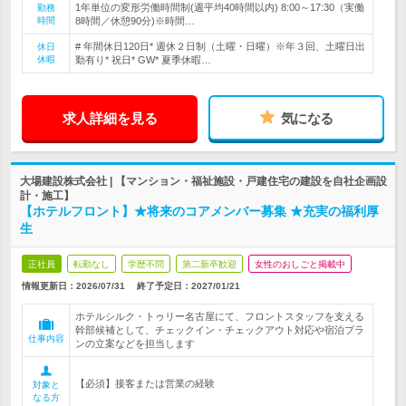
1年単位の変形労働時間制(週平均40時間以内) 8:00～17:30（実働
勤務
時間
8時間／休憩90分)※時間…
# 年間休日120日* 週休２日制（土曜・日曜）※年３回、土曜日出
休日
休暇
勤有り* 祝日* GW* 夏季休暇…
求人詳細を見る
気になる
大場建設株式会社 | 【マンション・福祉施設・戸建住宅の建設を自社企画設
計・施工】
【ホテルフロント】★将来のコアメンバー募集 ★充実の福利厚
生
正社員
転勤なし
学歴不問
第二新卒歓迎
女性のおしごと掲載中
情報更新日：2026/07/31
終了予定日：
2027/01/21
ホテルシルク・トゥリー名古屋にて、フロントスタッフを支える
幹部候補として、チェックイン・チェックアウト対応や宿泊プラ
仕事内容
ンの立案などを担当します
【必須】接客または営業の経験
対象と
なる方