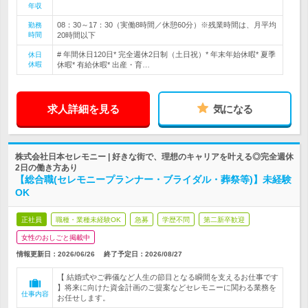
年収
08：30～17：30（実働8時間／休憩60分）※残業時間は、月平均
勤務
時間
20時間以下
# 年間休日120日* 完全週休2日制（土日祝）* 年末年始休暇* 夏季
休日
休暇
休暇* 有給休暇* 出産・育…
求人詳細を見る
気になる
株式会社日本セレモニー | 好きな街で、理想のキャリアを叶える◎完全週休
2日の働き方あり
【総合職(セレモニープランナー・ブライダル・葬祭等)】未経験
OK
正社員
職種・業種未経験OK
急募
学歴不問
第二新卒歓迎
女性のおしごと掲載中
情報更新日：2026/06/26
終了予定日：
2026/08/27
【 結婚式やご葬儀など人生の節目となる瞬間を支えるお仕事です
】将来に向けた資金計画のご提案などセレモニーに関わる業務を
仕事内容
お任せします。