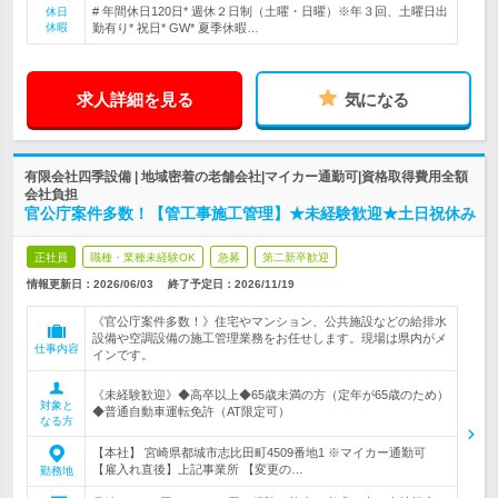
# 年間休日120日* 週休２日制（土曜・日曜）※年３回、土曜日出
休日
休暇
勤有り* 祝日* GW* 夏季休暇…
求人詳細を見る
気になる
有限会社四季設備 | 地域密着の老舗会社|マイカー通勤可|資格取得費用全額
会社負担
官公庁案件多数！【管工事施工管理】★未経験歓迎★土日祝休み
正社員
職種・業種未経験OK
急募
第二新卒歓迎
情報更新日：2026/06/03
終了予定日：
2026/11/19
《官公庁案件多数！》住宅やマンション、公共施設などの給排水
設備や空調設備の施工管理業務をお任せします。現場は県内がメ
仕事内容
インです。
《未経験歓迎》◆高卒以上◆65歳未満の方（定年が65歳のため）
対象と
◆普通自動車運転免許（AT限定可）
なる方
【本社】 宮崎県都城市志比田町4509番地1 ※マイカー通勤可
【雇入れ直後】上記事業所 【変更の…
勤務地