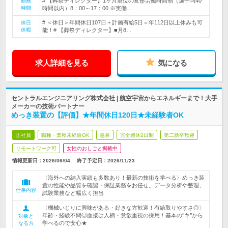
# 【葬祭ディレクター】1ヶ月単位の変形労働時間制（週平均40
勤務
時間
時間以内）8：00～17：00 ※実働…
# ＜休日＞年間休日107日＋計画有給5日＝年112日以上休みも可
休日
休暇
能！# 【葬祭ディレクター】■月8…
求人詳細を見る
気になる
セントラルエンジニアリング株式会社 | 航空宇宙からエネルギーまで！大手
メーカーの技術パートナー
めっき装置の【評価】★年間休日120日★未経験者OK
正社員
職種・業種未経験OK
急募
完全週休2日制
第二新卒歓迎
リモートワーク可
女性のおしごと掲載中
情報更新日：2026/06/04
終了予定日：
2026/11/23
〈海外への納入実績も多数あり！最新の技術を学べる〉めっき装
置の性能や品質を確認・保証業務をお任せ。データ分析や整理、
仕事内容
試験業務など幅広く担当
〈機械いじりに興味がある・好きな方歓迎！有給取りやすさ◎〉
年齢・経験不問◎面接は人柄・意欲重視の採用！基本の‘’キ’’から
対象と
学べるので安心★
なる方