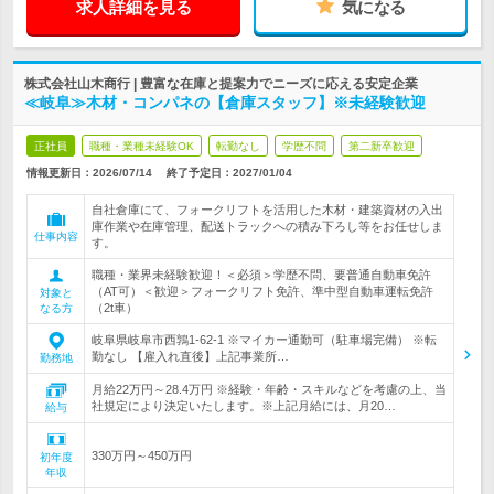
求人詳細を見る
気になる
株式会社山木商行 | 豊富な在庫と提案力でニーズに応える安定企業
≪岐阜≫木材・コンパネの【倉庫スタッフ】※未経験歓迎
正社員
職種・業種未経験OK
転勤なし
学歴不問
第二新卒歓迎
情報更新日：2026/07/14
終了予定日：
2027/01/04
自社倉庫にて、フォークリフトを活用した木材・建築資材の入出
庫作業や在庫管理、配送トラックへの積み下ろし等をお任せしま
仕事内容
す。
職種・業界未経験歓迎！＜必須＞学歴不問、要普通自動車免許
（AT可）＜歓迎＞フォークリフト免許、準中型自動車運転免許
対象と
（2t車）
なる方
岐阜県岐阜市西鶉1-62-1 ※マイカー通勤可（駐車場完備） ※転
勤なし 【雇入れ直後】上記事業所…
勤務地
月給22万円～28.4万円 ※経験・年齢・スキルなどを考慮の上、当
社規定により決定いたします。※上記月給には、月20…
給与
330万円～450万円
初年度
年収