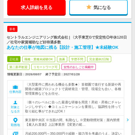
求人詳細を見る
気になる
新着
セントラルエンジニアリング株式会社 | 〈大手東芝Gで安定性◎年休120日
／社宅や家賃補助など好待遇多数
あなたの仕事が地図に残る【設計・施工管理】★未経験OK
正社員
職種・業種未経験OK
急募
学歴不問
完全週休2日制
第二新卒歓迎
リモートワーク可
女性のおしごと掲載中
情報更新日：2026/08/07
終了予定日：
2027/01/28
〈大型案件に携われる機会も多数★〉首都圏で進行する新築や再
開発の建築プロジェクトで資材発注・管理、現場立ち合い、各種
仕事内容
管理業務などをお任せ。
〈個々のレベルに合った最適な研修を用意！昇給・昇格にチャレ
ンジしやすい〉◆コミュニケーションを重視し、協調性を持って
対象と
取り組む事ができればOK！
なる方
東京都中央区 ※当面の間、転勤なし ※受動喫煙対策：屋内禁煙
【雇入れ直後】上記事業所 【変更の範…
勤務地
月給200,000円～350,000円※経験・能力等を考慮のうえ、決定い