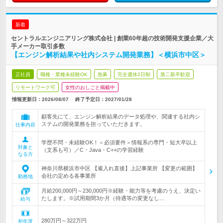
新着
セントラルエンジニアリング株式会社 | 創業60年超の技術開発支援企業／大
手メーカー取引多数
【エンジン解析結果や社内システム開発業務】＜横浜市中区＞
正社員
職種・業種未経験OK
急募
完全週休2日制
第二新卒歓迎
リモートワーク可
女性のおしごと掲載中
情報更新日：2026/08/07
終了予定日：
2027/01/28
顧客先にて、エンジン解析結果のデータ処理や、関連する社内シ
ステムの開発業務を担っていただきます。
仕事内容
学歴不問・未経験OK！＜必須要件＞情報系の専門・短大卒以上
対象と
（文系も可）／C・Java・C++の学習経験
なる方
神奈川県横浜市中区 【雇入れ直後】上記事業所 【変更の範囲】
会社の定める各事業所
勤務地
月給200,000円～230,000円※経験・能力等を考慮のうえ、決定い
たします。※試用期間3か月（待遇等の変更なし…
給与
280万円～322万円
初年度