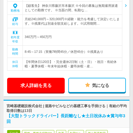
【顧客先】 神奈川県藤沢市本藤沢 ※今回の募集は無期雇用派遣
としての勤務です。 ※当面の間、転勤な…
勤務地
月給240,000円～320,000円※経験・能力を考慮して決定いたしま
す。※残業代は別途全額支給します。※試用期間…
給与
340万円～450万円
初年度
年収
勤務
8:45～17:15（実働7時間45分／休憩45分）※残業あり
時間
【年間休日120日】・完全週休2日制（土・日）・祝日・有給休
休日
休暇
暇・夏季休暇・年末年始休暇・慶弔休暇・産…
求人詳細を見る
気になる
宮崎基礎建設株式会社 | 道路やビルなどの基礎工事を手掛ける｜有給の平均
取得日数は13日
【大型トラックドライバー】長距離なし★土日祝休み★賞与年3
回