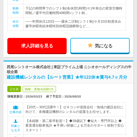
下記の時間帯でのシフト制(各休憩1時間)※1年単位の変形労働時
勤務
時間
間制／週平均労働時間40時間<シフト例…
――年間休日120日――週休二日制(シフト制)※月10日程度休み
休日
休暇
慶弔休暇有給休暇特別休暇冠婚葬祭など…
求人詳細を見る
気になる
西尾レントオール株式会社 | 東証プライム上場 ニシオホールディングスの中
核企業
建設機械レンタルの【ルート営業】★年122休★賞与4.7ヶ月分
正社員
職種・業種未経験OK
情報更新日：2026/03/23
終了予定日：
2026/08/20
【20代～30代活躍中！】ゼネコンや道路会社・地域の建設会社に
向けて、各種建設機材のレンタルの提案をお任せします。
仕事内容
【未経験・第二新卒歓迎！】◆39歳以下 ◆短大・専門卒以上 ◆
要普通自動車免許 ★手厚い研修による万全のサポート体制で安心
対象と
スタート！
なる方