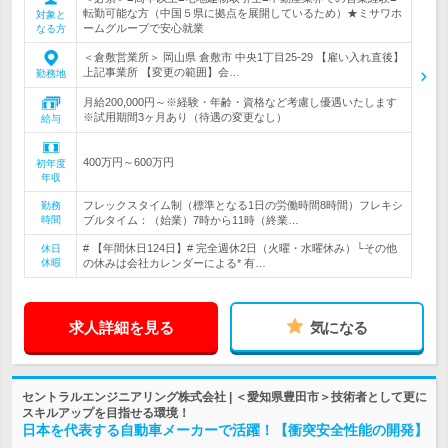
転勤可能な方（中国５県に拠点を展開しているため）★ミサワホ
対象と
ームグループで安心就業
なる方
＜倉敷営業所＞ 岡山県 倉敷市 中央1丁目25-29 【雇い入れ直後】
上記事業所 【変更の範囲】会…
勤務地
月給200,000円～※経験・年齢・資格など考慮し優遇いたします
※試用期間3ヶ月あり（待遇の変更なし）
給与
400万円～600万円
初年度
年収
フレックスタイム制（標準となる1日の労働時間8時間）フレキシ
勤務
時間
ブルタイム：（始業）7時から11時（終業…
# 【年間休日124日】# 完全週休2日（火曜・水曜休み）└その他
休日
休暇
の休みは会社カレンダーによる* 有…
求人詳細を見る
気になる
セントラルエンジニアリング株式会社 | ＜愛知県豊田市＞技術者として更に
スキルアップを目指せる環境！
日本を代表する自動車メーカーで活躍！【衝突安全性能の開発】