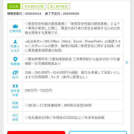
正社員
完全週休2日制
第二新卒歓迎
情報更新日：2026/04/14
終了予定日：
2026/09/28
◇衝突安全性能の開発業務◇「衝突安全性能の開発業務」とは？
⇒車両が衝突した際に、乗員や歩行者の安全を確保するための性
仕事内容
能を開発する業務です。
<必須条件>◇MS Office（Word、Excel、PowerPoint）の基礎スキ
ル◇大卒レベルの数学、物理の知識◇衝突安全に関する知識（特
対象と
に乗員傷害値関連の知識）
なる方
◇愛知県豊田市 ◎愛知環状鉄道 三河豊田駅から徒歩10分 ◎引越
補助・社宅補助制度あり
勤務地
月給：240,000円～514,000円※経験、能力を考慮して決定いたし
ます※試用期間：3ヶ月（条件に変更なし）
給与
336万円～719万円
初年度
年収
勤務
◇08:30～17:30実働時間：8時間/日休憩1時間
時間
休日
◇完全週休2日制◇年間休日120日以上◇年末年始休暇
休暇