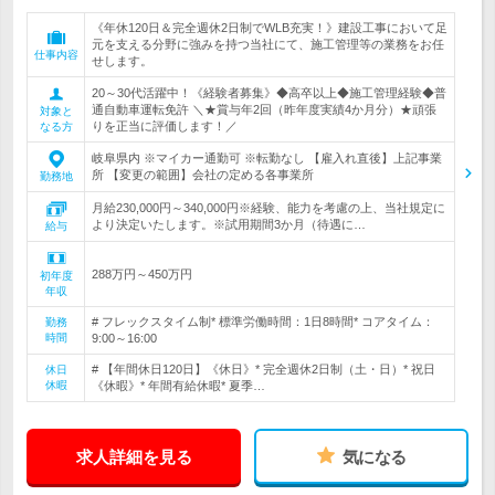
《年休120日＆完全週休2日制でWLB充実！》建設工事において足
元を支える分野に強みを持つ当社にて、施工管理等の業務をお任
仕事内容
せします。
20～30代活躍中！《経験者募集》◆高卒以上◆施工管理経験◆普
通自動車運転免許 ＼★賞与年2回（昨年度実績4か月分）★頑張
対象と
りを正当に評価します！／
なる方
岐阜県内 ※マイカー通勤可 ※転勤なし 【雇入れ直後】上記事業
所 【変更の範囲】会社の定める各事業所
勤務地
月給230,000円～340,000円※経験、能力を考慮の上、当社規定に
より決定いたします。※試用期間3か月（待遇に…
給与
288万円～450万円
初年度
年収
# フレックスタイム制* 標準労働時間：1日8時間* コアタイム：
勤務
時間
9:00～16:00
# 【年間休日120日】《休日》* 完全週休2日制（土・日）* 祝日
休日
休暇
《休暇》* 年間有給休暇* 夏季…
求人詳細を見る
気になる