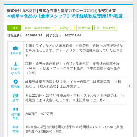
株式会社山木商行 | 豊富な在庫と提案力でニーズに応える安定企業
≪岐阜≫食品の【倉庫スタッフ】※未経験歓迎/残業15h程度
正社員
職種・業種未経験OK
転勤なし
学歴不問
第二新卒歓迎
情報更新日：2026/07/14
終了予定日：
2027/01/04
お米やワインなどの入出庫作業、在庫管理、倉庫内の整理整頓な
どをお任せします。フォークリフトでの運搬も担っていただきま
仕事内容
す。
職種・業界未経験歓迎！＜必須＞学歴不問、要普通自動車免許
（AT可）＜歓迎＞フォークリフト免許、準中型自動車運転免許
対象と
（2t車）
なる方
岐阜県岐阜市西鶉1-62-1 ※マイカー通勤可（駐車場完備） ※転
勤なし 【雇入れ直後】上記事業所…
勤務地
月給22万円～28.4万円 ※経験・年齢・スキルなどを考慮の上、当
社規定により決定いたします。※上記月給には、月20…
給与
360万円～470万円
初年度
年収
1年単位の変形労働時間制(週平均40時間以内) 8:00～17:30（実働
勤務
時間
8時間／休憩90分)※時間…