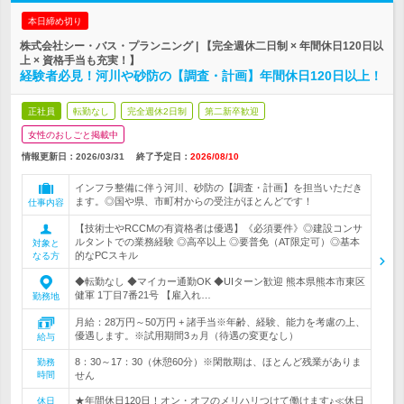
本日締め切り
株式会社シー・バス・プランニング | 【完全週休二日制 × 年間休日120日以
上 × 資格手当も充実！】
経験者必見！河川や砂防の【調査・計画】年間休日120日以上！
正社員
転勤なし
完全週休2日制
第二新卒歓迎
女性のおしごと掲載中
情報更新日：2026/03/31
終了予定日：
2026/08/10
インフラ整備に伴う河川、砂防の【調査・計画】を担当いただき
ます。◎国や県、市町村からの受注がほとんどです！
仕事内容
【技術士やRCCMの有資格者は優遇】《必須要件》◎建設コンサ
ルタントでの業務経験 ◎高卒以上 ◎要普免（AT限定可）◎基本
対象と
的なPCスキル
なる方
◆転勤なし ◆マイカー通勤OK ◆UIターン歓迎 熊本県熊本市東区
健軍 1丁目7番21号 【雇入れ…
勤務地
月給：28万円～50万円 + 諸手当※年齢、経験、能力を考慮の上、
優遇します。※試用期間3ヵ月（待遇の変更なし）
給与
8：30～17：30（休憩60分）※閑散期は、ほとんど残業がありま
勤務
時間
せん
★年間休日120日！オン・オフのメリハリつけて働けます♪≪休日
休日