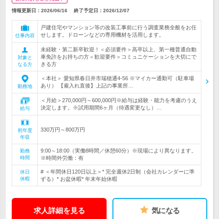
情報更新日：2026/06/16
終了予定日：
2026/12/07
戸建住宅やマンション等の改装工事前に行う調査業務全般をお任
せします。ドローンなどの専用機材を活用します。
仕事内容
未経験・第二新卒歓迎！＜必須要件＞高卒以上、第一種普通自動
車免許をお持ちの方＜歓迎要件＞コミュニケーションを大切にで
対象と
きる方
なる方
＜本社＞ 愛知県春日井市瑞穂通4-56 ※マイカー通勤可（駐車場
あり） 【雇入れ直後】上記の事業所…
勤務地
＜月給＞270,000円～600,000円※給与は経験・能力を考慮のうえ
決定します。※試用期間6ヶ月（待遇変更なし）…
給与
330万円～800万円
初年度
年収
9:00～18:00（実働8時間／休憩60分）※現場により異なります。
勤務
時間
※時間外労働：有
# ＜年間休日120日以上＞* 完全週休2日制（会社カレンダーに準
休日
休暇
ずる）* お盆休暇* 年末年始休暇
求人詳細を見る
気になる