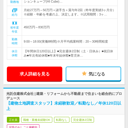
ションキューブ(HI Cube)…
勤務地
月給27万円～50万円＋諸手当＋賞与年2回（昨年度実績3ヶ月分）
※経験・年齢を考慮の上、決定します。※試用期間：3ヶ…
給与
450万円～830万円
初年度
年収
勤務
9:00～18:00(実働8時間)※月平均残業時間：20～30時間程度
時間
【年間休日120日以上】■完全週休2日制（土・日休み）■祝日休
休日
休暇
み■年次有給休暇■年末年始休暇■育児休…
求人詳細を見る
気になる
光託住建株式会社 | 建築・リフォームから不動産まで住まいを総合的にプロ
デュース
【建物土地調査スタッフ】未経験歓迎／転勤なし／年休120日以
上
正社員
職種・業種未経験OK
転勤なし
完全週休2日制
女性のおしごと掲載中