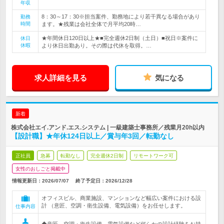
年収
8：30～17：30※担当案件、勤務地により若干異なる場合があり
勤務
時間
ます。★残業は会社全体で月平均20時…
★年間休日120日以上★■完全週休2日制（土日）■祝日※案件に
休日
休暇
より休日出勤あり。その際は代休を取得。…
求人詳細を見る
気になる
新着
株式会社エイ.アンド.エス.システム | 一級建築士事務所／残業月20h以内
【設計職】★年休124日以上／賞与年3回／転勤なし
正社員
急募
転勤なし
完全週休2日制
リモートワーク可
女性のおしごと掲載中
情報更新日：2026/07/07
終了予定日：
2026/12/28
オフィスビル、商業施設、マンションなど幅広い案件における設
計 （意匠、空調・衛生設備、電気設備）をお任せします。
仕事内容