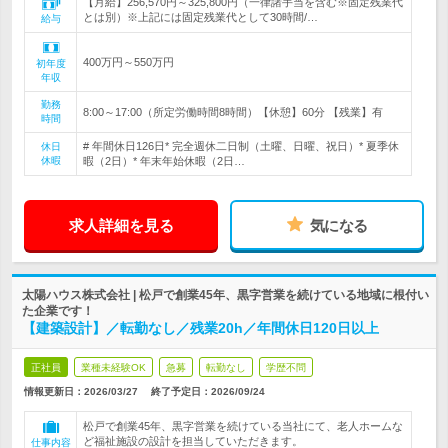
【月給】256,570円～325,800円（一律諸手当を含む※固定残業代
とは別）※上記には固定残業代として30時間/…
給与
400万円～550万円
初年度
年収
勤務
8:00～17:00（所定労働時間8時間）【休憩】60分 【残業】有
時間
# 年間休日126日* 完全週休二日制（土曜、日曜、祝日）* 夏季休
休日
休暇
暇（2日）* 年末年始休暇（2日…
求人詳細を見る
気になる
太陽ハウス株式会社 | 松戸で創業45年、黒字営業を続けている地域に根付い
た企業です！
【建築設計】／転勤なし／残業20h／年間休日120日以上
正社員
業種未経験OK
急募
転勤なし
学歴不問
情報更新日：2026/03/27
終了予定日：
2026/09/24
松戸で創業45年、黒字営業を続けている当社にて、老人ホームな
ど福祉施設の設計を担当していただきます。
仕事内容