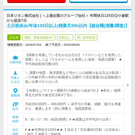
日本ジタン株式会社 | ＜上場企業のグループ会社＞ 年間休日120日◎小倉駅
から徒歩7分
土日祝休み/年休120日以上/残業月20h以内【総合職(測量/調査)】
正社員
職種・業種未経験OK
転勤なし
第二新卒歓迎
情報更新日：2026/07/03
終了予定日：
2026/08/20
【経験を考慮していずれかをお任せ】《ドローンなどを使用した
測量》もしくは《マルチビームを使用した海底・地質の調査》 ★
仕事内容
平均有給取得日数10日
＼ 測量や地質・海洋調査など何かしらの経験がある方は大歓迎！
／◎年齢不問☆40代の転職者も活躍中 ◎安定基盤×社会貢献度の
対象と
高い仕事でやりがい大
なる方
【 転勤なし/マイカー通勤可/小倉駅から徒歩7分 】 ■本社／ 福岡
県北九州市小倉北区京町4丁目1…
勤務地
月給250,000円～ 400,000円 ＋ 諸手当※年齢、経験、能力を考慮
の上、優遇します（特に測量士、地質調査技…
給与
勤務
8：30～17：00（休憩1時間）# ★残業は月平均20ｈ以内！
時間
# ★★年間休日120日★★【 休日 】* 完全週休2日制（土日休み）
休日
休暇
* 祝日【 休暇 】* 有給休…