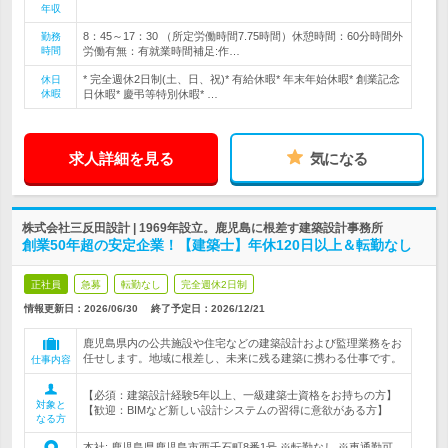
年収
8：45～17：30 （所定労働時間7.75時間）休憩時間：60分時間外
勤務
時間
労働有無：有就業時間補足:作…
* 完全週休2日制(土、日、祝)* 有給休暇* 年末年始休暇* 創業記念
休日
休暇
日休暇* 慶弔等特別休暇* …
求人詳細を見る
気になる
株式会社三反田設計 | 1969年設立。鹿児島に根差す建築設計事務所
創業50年超の安定企業！【建築士】年休120日以上＆転勤なし
正社員
急募
転勤なし
完全週休2日制
情報更新日：2026/06/30
終了予定日：
2026/12/21
鹿児島県内の公共施設や住宅などの建築設計および監理業務をお
任せします。地域に根差し、未来に残る建築に携わる仕事です。
仕事内容
【必須：建築設計経験5年以上、一級建築士資格をお持ちの方】
対象と
【歓迎：BIMなど新しい設計システムの習得に意欲がある方】
なる方
本社: 鹿児島県鹿児島市西千石町8番1号 ※転勤なし ※車通勤可