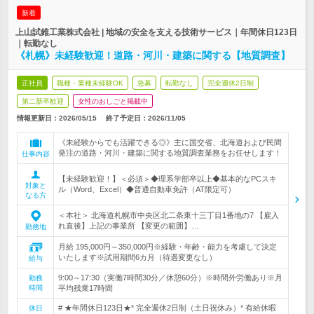
新着
上山試錐工業株式会社 | 地域の安全を支える技術サービス｜年間休日123日
｜転勤なし
《札幌》未経験歓迎！道路・河川・建築に関する【地質調査】
正社員
職種・業種未経験OK
急募
転勤なし
完全週休2日制
第二新卒歓迎
女性のおしごと掲載中
情報更新日：2026/05/15
終了予定日：
2026/11/05
《未経験からでも活躍できる◎》主に国交省、北海道および民間
発注の道路・河川・建築に関する地質調査業務をお任せします！
仕事内容
【未経験歓迎！】＜必須＞◆理系学部卒以上◆基本的なPCスキ
対象と
ル（Word、Excel）◆普通自動車免許（AT限定可）
なる方
＜本社＞ 北海道札幌市中央区北二条東十三丁目1番地の7 【雇入
れ直後】上記の事業所 【変更の範囲】…
勤務地
月給 195,000円～350,000円※経験・年齢・能力を考慮して決定
いたします※試用期間6カ月（待遇変更なし）
給与
9:00～17:30（実働7時間30分／休憩60分）※時間外労働あり※月
勤務
時間
平均残業17時間
# ★年間休日123日★* 完全週休2日制（土日祝休み）* 有給休暇
休日