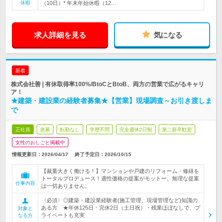
休暇
（10日）* 年末年始休暇（12…
求人詳細を見る
気になる
新着
株式会社善 | 有休取得率100%/BtoCとBtoB、両方の営業で広がるキャリ
ア！
★建築・建設業の経験者募集★【営業】現場調査～お引き渡しま
で
正社員
急募
転勤なし
学歴不問
完全週休2日制
第二新卒歓迎
女性のおしごと掲載中
情報更新日：2026/04/17
終了予定日：
2026/10/15
【裁量大きく働ける！】マンションや戸建のリフォーム・修繕を
トータルプロデュース！適性価格の提案がモットー、無理な提案
仕事内容
は一切ありません。
〈必須〉◎建築・建設業経験者(施工管理、現場管理など)知識の
ある方 ★年休125日・完休2日（土日祝）・残業ほぼなしで、プ
対象と
ライベートも充実
なる方