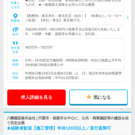
◆意匠、空調・衛生設備、電気設備など何らかの設計経験をお持
対象と
ちの方 ★一級建築士資格をお持ちの方は優遇
なる方
【勤務地：東京本社・東北支店（仙台）】 《転勤なし／U・Iター
ン歓迎》 【本社／東京】 東京都千代…
勤務地
月給285,000円～500,000円※残業手当は別途100％支給いたしま
す。※経験・年齢・資格等を考慮の上、当社規…
給与
450万円～750万円
初年度
年収
9:00～18:00所定労働時間：8時間休憩時間：60分◎残業は月平均
勤務
時間
20h前後◎時差出勤導入中
年間休日数124日完全週休2日制（土・日）祝日年末年始休暇夏季
休日
休暇
休暇年次有給休暇（平均10.6日取得）…
求人詳細を見る
気になる
八幡建設株式会社 | 宍粟市・姫路市を中心に、公共・商業施設等の建設を担
う安定企業
★経験者歓迎【施工管理】年休120日以上／直行直帰可