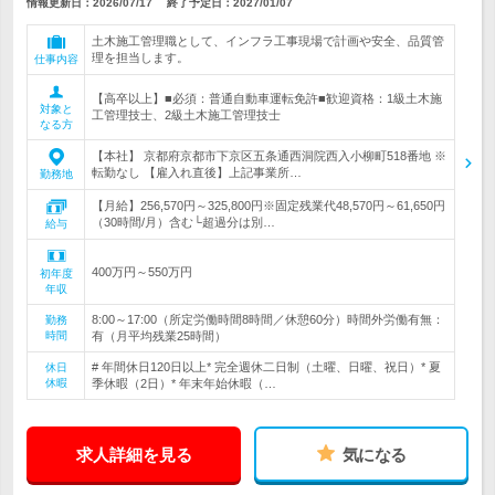
情報更新日：2026/07/17
終了予定日：
2027/01/07
土木施工管理職として、インフラ工事現場で計画や安全、品質管
理を担当します。
仕事内容
【高卒以上】■必須：普通自動車運転免許■歓迎資格：1級土木施
対象と
工管理技士、2級土木施工管理技士
なる方
【本社】 京都府京都市下京区五条通西洞院西入小柳町518番地 ※
転勤なし 【雇入れ直後】上記事業所…
勤務地
【月給】256,570円～325,800円※固定残業代48,570円～61,650円
（30時間/月）含む└超過分は別…
給与
400万円～550万円
初年度
年収
8:00～17:00（所定労働時間8時間／休憩60分）時間外労働有無：
勤務
時間
有（月平均残業25時間）
# 年間休日120日以上* 完全週休二日制（土曜、日曜、祝日）* 夏
休日
休暇
季休暇（2日）* 年末年始休暇（…
求人詳細を見る
気になる