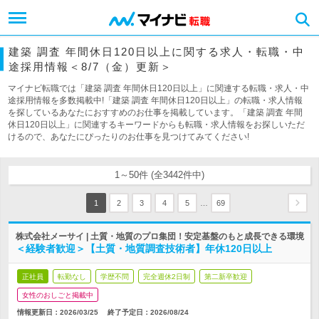
建築 調査 年間休日120日以上に関する求人・転職・中
途採用情報＜8/7（金）更新＞
マイナビ転職では「建築 調査 年間休日120日以上」に関連する転職・求人・中
途採用情報を多数掲載中!「建築 調査 年間休日120日以上」の転職・求人情報
を探しているあなたにおすすめのお仕事を掲載しています。「建築 調査 年間
休日120日以上」に関連するキーワードからも転職・求人情報をお探しいただ
けるので、あなたにぴったりのお仕事を見つけてみてください!
1～50件 (全3442件中)
…
1
2
3
4
5
69
株式会社メーサイ | 土質・地質のプロ集団！安定基盤のもと成長できる環境
＜経験者歓迎＞【土質・地質調査技術者】年休120日以上
正社員
転勤なし
学歴不問
完全週休2日制
第二新卒歓迎
女性のおしごと掲載中
情報更新日：2026/03/25
終了予定日：
2026/08/24