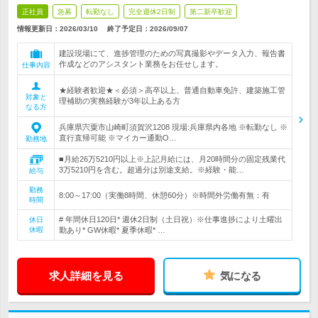
正社員
急募
転勤なし
完全週休2日制
第二新卒歓迎
情報更新日：2026/03/10
終了予定日：
2026/09/07
建設現場にて、進捗管理のための写真撮影やデータ入力、報告書
作成などのアシスタント業務をお任せします。
仕事内容
★経験者歓迎★＜必須＞高卒以上、普通自動車免許、建築施工管
対象と
理補助の実務経験が3年以上ある方
なる方
兵庫県宍粟市山崎町須賀沢1208 現場:兵庫県内各地 ※転勤なし ※
直行直帰可能 ※マイカー通勤O…
勤務地
■月給26万5210円以上※上記月給には、月20時間分の固定残業代
3万5210円を含む。超過分は別途支給。※経験・能…
給与
勤務
8:00～17:00（実働8時間、休憩60分）※時間外労働有無：有
時間
# 年間休日120日* 週休2日制（土日祝）※仕事進捗により土曜出
休日
休暇
勤あり* GW休暇* 夏季休暇* …
求人詳細を見る
気になる