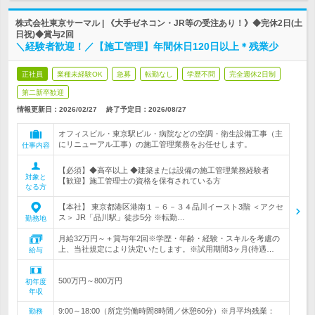
株式会社東京サーマル | 《大手ゼネコン・JR等の受注あり！》◆完休2日(土
日祝)◆賞与2回
＼経験者歓迎！／【施工管理】年間休日120日以上＊残業少
正社員
業種未経験OK
急募
転勤なし
学歴不問
完全週休2日制
第二新卒歓迎
情報更新日：2026/02/27
終了予定日：
2026/08/27
オフィスビル・東京駅ビル・病院などの空調・衛生設備工事（主
にリニューアル工事）の施工管理業務をお任せします。
仕事内容
【必須】◆高卒以上 ◆建築または設備の施工管理業務経験者
対象と
【歓迎】施工管理士の資格を保有されている方
なる方
【本社】 東京都港区港南１－６－３４品川イースト3階 ＜アクセ
ス＞ JR「品川駅」徒歩5分 ※転勤…
勤務地
月給32万円～＋賞与年2回※学歴・年齢・経験・スキルを考慮の
上、当社規定により決定いたします。※試用期間3ヶ月(待遇…
給与
500万円～800万円
初年度
年収
9:00～18:00（所定労働時間8時間／休憩60分）※月平均残業：
勤務