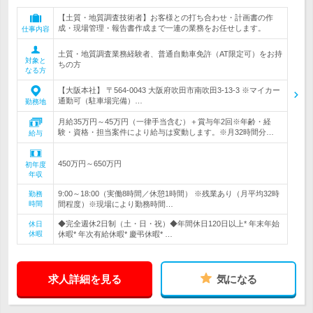
【土質・地質調査技術者】お客様との打ち合わせ・計画書の作
成・現場管理・報告書作成まで一連の業務をお任せします。
仕事内容
土質・地質調査業務経験者、普通自動車免許（AT限定可）をお持
対象と
ちの方
なる方
【大阪本社】 〒564-0043 大阪府吹田市南吹田3-13-3 ※マイカー
通勤可（駐車場完備）…
勤務地
月給35万円～45万円（一律手当含む）＋賞与年2回※年齢・経
験・資格・担当案件により給与は変動します。※月32時間分…
給与
450万円～650万円
初年度
年収
9:00～18:00（実働8時間／休憩1時間） ※残業あり（月平均32時
勤務
時間
間程度）※現場により勤務時間…
◆完全週休2日制（土・日・祝）◆年間休日120日以上* 年末年始
休日
休暇
休暇* 年次有給休暇* 慶弔休暇* …
求人詳細を見る
気になる