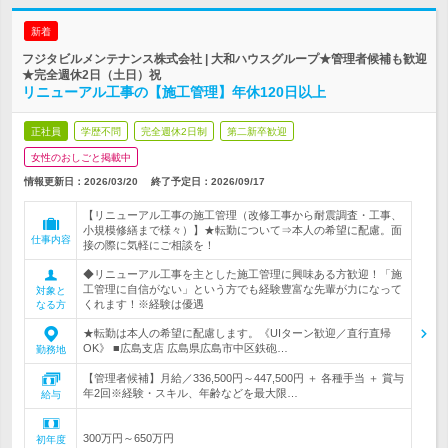
新着
フジタビルメンテナンス株式会社 | 大和ハウスグループ★管理者候補も歓迎
★完全週休2日（土日）祝
リニューアル工事の【施工管理】年休120日以上
正社員
学歴不問
完全週休2日制
第二新卒歓迎
女性のおしごと掲載中
情報更新日：2026/03/20
終了予定日：
2026/09/17
【リニューアル工事の施工管理（改修工事から耐震調査・工事、
小規模修繕まで様々）】★転勤について⇒本人の希望に配慮。面
仕事内容
接の際に気軽にご相談を！
◆リニューアル工事を主とした施工管理に興味ある方歓迎！「施
工管理に自信がない」という方でも経験豊富な先輩が力になって
対象と
くれます！※経験は優遇
なる方
★転勤は本人の希望に配慮します。《UIターン歓迎／直行直帰
OK》 ■広島支店 広島県広島市中区鉄砲…
勤務地
【管理者候補】月給／336,500円～447,500円 ＋ 各種手当 ＋ 賞与
年2回※経験・スキル、年齢などを最大限…
給与
300万円～650万円
初年度