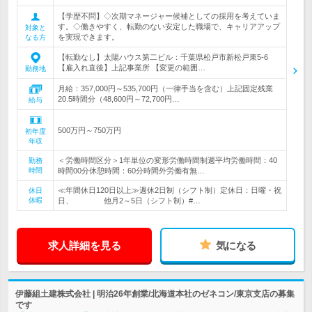
【学歴不問】◇次期マネージャー候補としての採用を考えていま
す。◇働きやすく、転勤のない安定した職場で、キャリアアップ
対象と
を実現できます。
なる方
【転勤なし】太陽ハウス第二ビル：千葉県松戸市新松戸東5-6
【雇入れ直後】上記事業所 【変更の範囲…
勤務地
月給：357,000円～535,700円（一律手当を含む）上記固定残業
20.5時間分（48,600円～72,700円…
給与
500万円～750万円
初年度
年収
＜労働時間区分＞1年単位の変形労働時間制週平均労働時間：40
勤務
時間
時間00分休憩時間：60分時間外労働有無…
≪年間休日120日以上≫週休2日制（シフト制）定休日：日曜・祝
休日
休暇
日、 他月2～5日（シフト制）#…
求人詳細を見る
気になる
伊藤組土建株式会社 | 明治26年創業/北海道本社のゼネコン/東京支店の募集
です