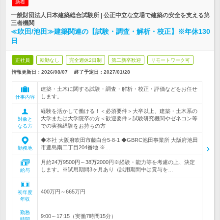
新着
一般財団法人日本建築総合試験所 | 公正中立な立場で建築の安全を支える第
三者機関
≪吹田/池田≫建築関連の【試験・調査・解析・校正】※年休130
日
正社員
転勤なし
完全週休2日制
第二新卒歓迎
リモートワーク可
情報更新日：2026/08/07
終了予定日：
2027/01/28
建築・土木に関する試験・調査・解析・校正・評価などをお任せ
します。
仕事内容
経験を活かして働ける！＜必須要件＞大卒以上、建築・土木系の
大学または大学院卒の方＜歓迎要件＞試験研究機関やゼネコン等
対象と
での実務経験をお持ちの方
なる方
◆本社 大阪府吹田市藤白台5-8-1 ◆GBRC池田事業所 大阪府池田
市豊島南二丁目204番地 ※…
勤務地
月給24万9500円～38万2000円※経験・能力等を考慮の上、決定
します。※試用期間3ヶ月あり（試用期間中は賞与を…
給与
400万円～665万円
初年度
年収
勤務
9:00～17:15（実働7時間15分）
時間