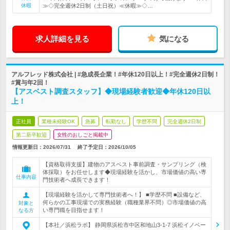
休暇
≫◇完全週休2日制（土日祝）≪休暇≫◇…
求人詳細を見る
気になる
アルフレッド株式会社 | #急成長企業！#年休120日以上！#完全週休2日制！
#賞与年2回！
【アスベスト調査スタッフ】◆現場経験者歓迎◆年休120日以
上！
正社員
業種未経験OK
急募
転勤なし
学歴不問
完全週休2日制
第二新卒歓迎
女性のおしごと掲載中
情報更新日：2026/07/31
終了予定日：
2026/10/05
【資格取得支援】建物のアスベスト事前調査・サンプリング（検
体採取）をお任せします◆現場経験を活かし、市場価値の高い専
仕事内容
門技術者へ成長できます！
【現場経験を活かして専門技術者へ！】 ■学歴不問 ■設備など、
何らかの工事現場での実務経験（職種業界不問）◎市場価値の高
対象と
い専門職を目指せます！
なる方
【本社／浜松ラボ】 静岡県浜松市中区和地山3-1-7 浜松イノベー