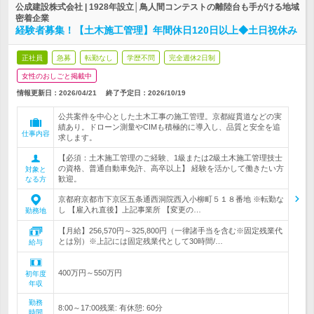
公成建設株式会社 | 1928年設立│鳥人間コンテストの離陸台も手がける地域
密着企業
経験者募集！【土木施工管理】年間休日120日以上◆土日祝休み
正社員
急募
転勤なし
学歴不問
完全週休2日制
女性のおしごと掲載中
情報更新日：2026/04/21
終了予定日：
2026/10/19
公共案件を中心とした土木工事の施工管理。京都縦貫道などの実
績あり。ドローン測量やCIMも積極的に導入し、品質と安全を追
仕事内容
求します。
【必須：土木施工管理のご経験、1級または2級土木施工管理技士
の資格、普通自動車免許、高卒以上】 経験を活かして働きたい方
対象と
歓迎。
なる方
京都府京都市下京区五条通西洞院西入小柳町５１８番地 ※転勤な
し 【雇入れ直後】上記事業所 【変更の…
勤務地
【月給】256,570円～325,800円（一律諸手当を含む※固定残業代
とは別）※上記には固定残業代として30時間/…
給与
400万円～550万円
初年度
年収
勤務
8:00～17:00残業: 有休憩: 60分
時間