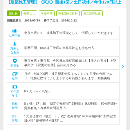
【建築施工管理】《東京》面接1回／土日祝休／年休120日以上
正社員
転勤なし
学歴不問
完全週休2日制
第二新卒歓迎
情報更新日：2026/05/29
終了予定日：
2026/10/22
東京支店にて、建築施工管理職としてご活躍していただきます。
仕事内容
学歴不問、建築施工管理の実務経験をお持ちの方
対象と
なる方
東京支店：東京都中央区日本橋富沢町10-16 【雇入れ直後】上記
事業所 【変更の範囲】会社の定める…
勤務地
月給：300,000円～補足想定年収はあくまでも目安の金額であ
り、職務経歴等により上下する可能性があります。勤務実態…
給与
600万円～750万円
初年度
年収
8：45～17：30 （所定労働時間7.75時間）休憩時間：60分時間外
勤務
時間
労働有無：有就業時間補足:作…
* 完全週休2日制(土、日、祝)* 有給休暇* 年末年始休暇* 創業記念
休日
休暇
日休暇* 慶弔等特別休暇* …