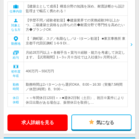
【建築士として成長】構造分野の知識を深め、耐震診断から設計
監理まで幅広く携われる！
仕事内容
【学歴不問／経験者歓迎】◆建築業界での実務経験3年以上か
つ、二級建築士資格をお持ちの方◆耐震分野で専門性を高めたい
対象と
方◆ブランクOK
なる方
【「麹町駅」スグ／転勤なし／U・Iターン歓迎】 ■東京事務所 東
京都千代田区麹町 1-6-9 DI…
勤務地
月給28万円以上＋各種手当＋賞与※経験・能力を考慮して決定し
ます。【試用期間】1～3ヶ月※当社では入社後3ヶ月間を試…
給与
400万円～550万円
初年度
年収
勤務時間は2パターンから選択OKA、8:00～16:30（実働7.5時間
勤務
時間
／休憩1時間）B、9:00～…
＜＜年間休日120日＞＞■週休2日制（土日）、祝日※案件により
休日
休暇
休日出勤がある場合は、振替休日を取得し…
求人詳細を見る
気になる