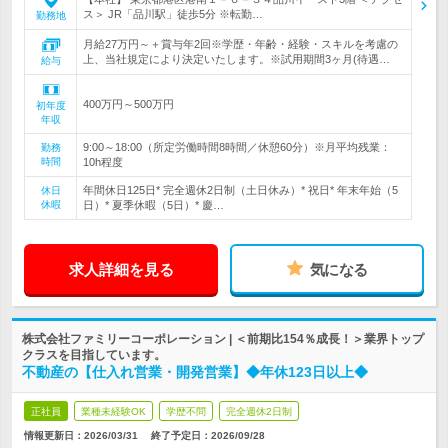
ス＞ JR「品川駅」徒歩5分 ※転勤…
勤務地
月給27万円～＋賞与年2回※学歴・年齢・経験・スキルを考慮の
上、当社規定により決定いたします。※試用期間3ヶ月(待遇…
給与
400万円～500万円
初年度
年収
9:00～18:00（所定労働時間8時間／休憩60分）※月平均残業：
勤務
時間
10h程度
年間休日125日* 完全週休2日制（土日休み）* 祝日* 年末年始（5
休日
休暇
日）* 夏季休暇（5日）* 慶…
求人詳細を見る
気になる
株式会社ファミリーコーポレーション | ＜前期比154％成長！＞業界トップ
クラスを目指しています。
不動産の【仕入れ営業・開発営業】◆年休123日以上◆
正社員
業種未経験OK
学歴不問
完全週休2日制
情報更新日：2026/03/31
終了予定日：
2026/09/28