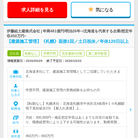
求人詳細を見る
気になる
伊藤組土建株式会社 | 年商481億円/明治26年~/北海道を代表する企業/想定年
収450万円~
【建築施工管理】《札幌》面接1回／土日祝休／年休120日以上
正社員
転勤なし
学歴不問
完全週休2日制
第二新卒歓迎
情報更新日：2026/05/29
終了予定日：
2026/10/22
北海道本社にて、建築施工管理職としてご活躍していただきま
す。
仕事内容
学歴不問、建築施工管理の実務経験をお持ちの方
対象と
なる方
【転勤なし】札幌本社：北海道札幌市中央区北4条西4-1 ※札幌駅
地下直結徒歩2分 【雇入れ直後】上…
勤務地
月給：300,000円～補足想定年収はあくまでも目安の金額であ
り、職務経歴等により上下する可能性があります。勤務実態…
給与
450万円～650万円
初年度