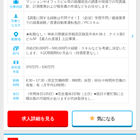
マンションやオフィスビル等の損傷状況の調査や現場での写真撮
影、計測業務および報告書の作成などをお任せします。
仕事内容
【調査に関する経験は不問です！】《必須》学歴不問／建築業界
対象と
での就業経験／普通自動車運転免許／PCスキル
なる方
★転勤なし！ 神奈川県横浜市鶴見区鶴見中央4-36-1 ナイス第2
ビル5F 【雇入れ直後】上記事業…
勤務地
月給230,000円～500,000円※経験・スキルなどを考慮し決定いた
します。※試用期間6か月あり（待遇変更なし）
給与
370万円～530万円
初年度
年収
8:30～17:30（所定労働時間：8時間）休憩：60分※時間外労働の
勤務
時間
有無：有（月平均12時間）
《年間休日125日》■完全週休2日制（土日）■祝日※繁忙期に土
休日
休暇
曜出勤の可能性がありますが代休取得をし…
求人詳細を見る
気になる