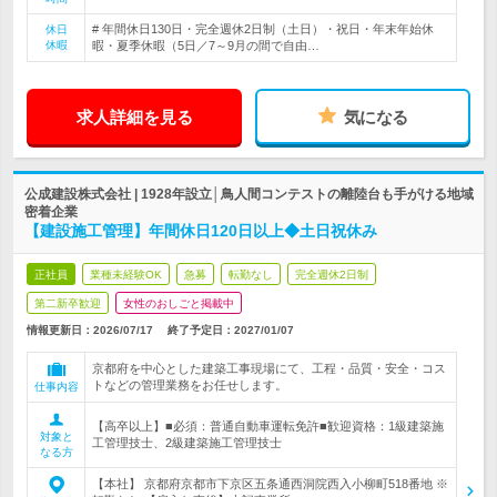
# 年間休日130日・完全週休2日制（土日）・祝日・年末年始休
休日
休暇
暇・夏季休暇（5日／7～9月の間で自由…
求人詳細を見る
気になる
公成建設株式会社 | 1928年設立│鳥人間コンテストの離陸台も手がける地域
密着企業
【建設施工管理】年間休日120日以上◆土日祝休み
正社員
業種未経験OK
急募
転勤なし
完全週休2日制
第二新卒歓迎
女性のおしごと掲載中
情報更新日：2026/07/17
終了予定日：
2027/01/07
京都府を中心とした建築工事現場にて、工程・品質・安全・コス
トなどの管理業務をお任せします。
仕事内容
【高卒以上】■必須：普通自動車運転免許■歓迎資格：1級建築施
対象と
工管理技士、2級建築施工管理技士
なる方
【本社】 京都府京都市下京区五条通西洞院西入小柳町518番地 ※