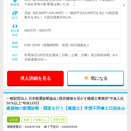
※会社所有の駐車場は無いため、ご…
勤務地
月給: 320,000円~420,000円（一律諸手当10,000円を含む※固定残
業代を含む）※固定残業代43,24…
給与
400万円～500万円
初年度
年収
勤務
9:00~18:00（実働8時間） 休憩: 60分残業あり
時間
年間休日120日完全週休二日制（土曜、日曜）祝日有給休暇（6カ
休日
休暇
月経過後10日~）
求人詳細を見る
気になる
一般財団法人 日本耐震診断協会 | 既存建物を活かす建築士事務所*中途入社
50％以上*年休120日
建築物の耐震診断・調査を行う【建築士】学歴不問◆土日祝休み
正社員
急募
転勤なし
学歴不問
情報更新日：2026/07/28
終了予定日：
2026/09/28