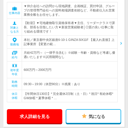
▼仲介会社への訪問から現地調査、企画検証、買付申請、グルー
プの管理専門会社への賃料相場調査依頼など、不動産仕入れ営業
仕事内容
業務全般をお任せします。
【歓迎】▼宅地建物取引資格保有者▼主任、リーダークラスで課
長、部長を目指したい方▼新規営業経験者│◎質の良い仕事に取
対象と
り組める環境です！
なる方
本社／東京都中央区銀座6-10-1 GINZA SIX11F 【雇入れ直後】上
記事業所 【変更の範…
勤務地
月給42万円～（一律手当含む）※経験・年齢・資格など考慮し優
遇いたします※試用期間なし
給与
600万円～2000万円
初年度
年収
勤務
09:30～19:00（休憩90分）※残業：あり
時間
【年間休日130日】* 完全週休2日制（土・日）* 祝日* 有給休暇*
休日
休暇
GW休暇 * 夏季休暇 * …
求人詳細を見る
気になる