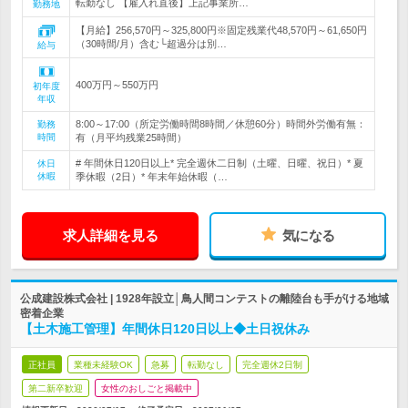
転勤なし 【雇入れ直後】上記事業所…
勤務地
【月給】256,570円～325,800円※固定残業代48,570円～61,650円
（30時間/月）含む└超過分は別…
給与
400万円～550万円
初年度
年収
8:00～17:00（所定労働時間8時間／休憩60分）時間外労働有無：
勤務
時間
有（月平均残業25時間）
# 年間休日120日以上* 完全週休二日制（土曜、日曜、祝日）* 夏
休日
休暇
季休暇（2日）* 年末年始休暇（…
求人詳細を見る
気になる
公成建設株式会社 | 1928年設立│鳥人間コンテストの離陸台も手がける地域
密着企業
【土木施工管理】年間休日120日以上◆土日祝休み
正社員
業種未経験OK
急募
転勤なし
完全週休2日制
第二新卒歓迎
女性のおしごと掲載中