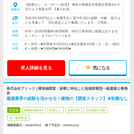
【転勤なし、U・Iターン歓迎】 神奈川県横浜市青葉区青葉台2-3-
10ラルク青葉台5F 【雇入れ直…
勤務地
月給250,000円以上＋各種手当＋賞与年2回※経験・年齢・能力な
どを考慮して、当社規定により優遇いたします。◎昇給…
給与
9:00～18:00(実働8h)休憩時間：60分◎基本的に残業はありませ
勤務
時間
ん！オン・オフのメリハリを大…
# ＜休日＞■年間休日125日以上■完全週休2日制（土・日）+祝日
休日
休暇
# ＜休暇＞■GW休暇■SW休暇■…
求人詳細を見る
気になる
株式会社アミック | 構造物調査・診断に特化した地域密着型一級建築士事務
所
建築業界の経験を活かせる！建物の【調査スタッフ】★転勤なし
正社員
職種未経験OK
転勤なし
学歴不問
完全週休2日制
第二新卒歓迎
情報更新日：2026/05/22
終了予定日：
2026/11/12