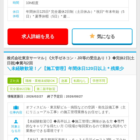
時間
10h程度
年間休日125日* 完全週休2日制（土日休み）* 祝日* 年末年始（5
休日
休暇
日）* 夏季休暇（5日）* 慶…
求人詳細を見る
気になる
株式会社東京サーマル | 《大手ゼネコン・JR等の受注あり！》◆完休2日(土
日祝)◆賞与2回
＼未経験歓迎！／【施工管理】年間休日120日以上＊残業少
正社員
職種・業種未経験OK
急募
転勤なし
学歴不問
完全週休2日制
第二新卒歓迎
情報更新日：2026/02/27
終了予定日：
2026/08/27
オフィスビル・東京駅ビル・病院などの空調・衛生設備工事（主
にリニューアル工事）の施工管理業務をお任せします。
仕事内容
【未経験歓迎◎】◆高卒以上 ◆施工管理に興味がある方 ◆専門
的なキャリアを得たい方 ◎現場が毎回変わるので新鮮な気持ちで
対象と
業務ができる環境です！
なる方
【本社】 東京都港区港南１－６－３４品川イースト3階 ＜アクセ