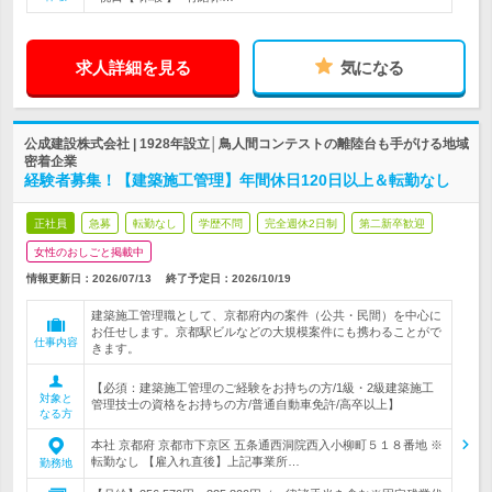
求人詳細を見る
気になる
公成建設株式会社 | 1928年設立│鳥人間コンテストの離陸台も手がける地域
密着企業
経験者募集！【建築施工管理】年間休日120日以上＆転勤なし
正社員
急募
転勤なし
学歴不問
完全週休2日制
第二新卒歓迎
女性のおしごと掲載中
情報更新日：2026/07/13
終了予定日：
2026/10/19
建築施工管理職として、京都府内の案件（公共・民間）を中心に
お任せします。京都駅ビルなどの大規模案件にも携わることがで
仕事内容
きます。
【必須：建築施工管理のご経験をお持ちの方/1級・2級建築施工
対象と
管理技士の資格をお持ちの方/普通自動車免許/高卒以上】
なる方
本社 京都府 京都市下京区 五条通西洞院西入小柳町５１８番地 ※
転勤なし 【雇入れ直後】上記事業所…
勤務地