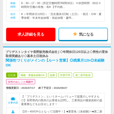
8：30～17：00（所定労働時間7時間30分）※休憩時間：60分※
勤務
時間
時間外労働の有無：有# 【平均残…
# ＜年間休日120日＞・完全週休2日制（土日）・祝日・GW・夏
休日
休暇
季休暇・年末年始休暇・有給休暇・慶弔…
求人詳細を見る
気になる
ブリヂストンタイヤ長野販売株式会社 | ◇年間休日120日以上◇男性の育休
取得実績あり◇基本土日祝休み
関係性づくりがメインの【ルート営業】◎残業月12h◎未経験
OK
正社員
職種・業種未経験OK
急募
学歴不問
第二新卒歓迎
女性のおしごと掲載中
情報更新日：2026/07/17
終了予定日：
2026/08/27
【「ブリヂストン」というネームバリューで提案のしやすさも
◎】長野県内の既存のお客様を訪問し、工業用品や建築資材の提
仕事内容
案業務などをお任せします！
【20～40代中心となって活躍中！】■要普免｜[未経験]⇒■第二新