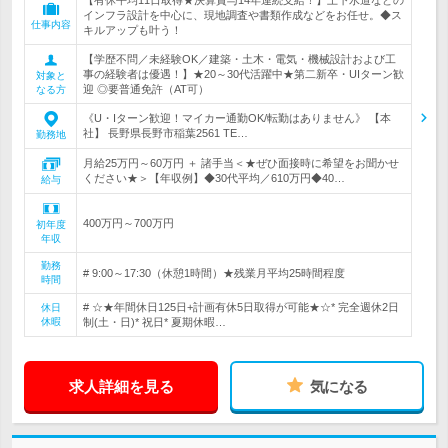
【有休平均11日取得★決算賞与14年連続支給！】上下水道などの
インフラ設計を中心に、現地調査や書類作成などをお任せ。◆ス
仕事内容
キルアップも叶う！
【学歴不問／未経験OK／建築・土木・電気・機械設計および工
事の経験者は優遇！】★20～30代活躍中★第二新卒・UIターン歓
対象と
迎 ◎要普通免許（AT可）
なる方
《U・Iターン歓迎！マイカー通勤OK/転勤はありません》 【本
社】 長野県長野市稲葉2561 TE…
勤務地
月給25万円～60万円 ＋ 諸手当＜★ぜひ面接時に希望をお聞かせ
ください★＞【年収例】◆30代平均／610万円◆40…
給与
400万円～700万円
初年度
年収
勤務
# 9:00～17:30（休憩1時間）★残業月平均25時間程度
時間
# ☆★年間休日125日+計画有休5日取得が可能★☆* 完全週休2日
休日
休暇
制(土・日)* 祝日* 夏期休暇…
求人詳細を見る
気になる