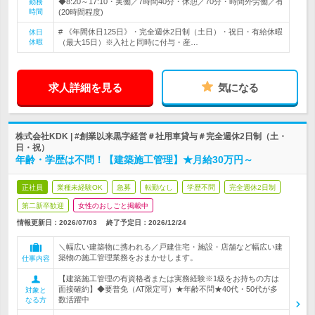
◆8:20～17:10・実働／7時間40分・休憩／70分・時間外労働／有
勤務
時間
(20時間程度)
# 《年間休日125日》・完全週休2日制（土日）・祝日・有給休暇
休日
休暇
（最大15日）※入社と同時に付与・産…
求人詳細を見る
気になる
株式会社KDK | #創業以来黒字経営＃社用車貸与＃完全週休2日制（土・
日・祝）
年齢・学歴は不問！【建築施工管理】★月給30万円～
正社員
業種未経験OK
急募
転勤なし
学歴不問
完全週休2日制
第二新卒歓迎
女性のおしごと掲載中
情報更新日：2026/07/03
終了予定日：
2026/12/24
＼幅広い建築物に携われる／戸建住宅・施設・店舗など幅広い建
築物の施工管理業務をおまかせします。
仕事内容
【建築施工管理の有資格者または実務経験※1級をお持ちの方は
面接確約】◆要普免（AT限定可）★年齢不問★40代・50代が多
対象と
数活躍中
なる方