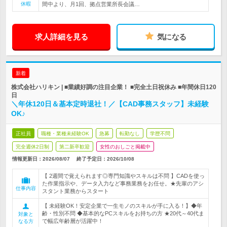
休暇
間中より、月1回、拠点営業所長会議…
求人詳細を見る
気になる
新着
株式会社ハリキン | ■業績好調の注目企業！ ■完全土日祝休み ■年間休日120
日
＼年休120日＆基本定時退社！／【CAD事務スタッフ】未経験
OK♪
正社員
職種・業種未経験OK
急募
転勤なし
学歴不問
完全週休2日制
第二新卒歓迎
女性のおしごと掲載中
情報更新日：2026/08/07
終了予定日：
2026/10/08
【 2週間で覚えられます◎専門知識やスキルは不問 】CADを使っ
た作業指示や、データ入力など事務業務をお任せ。★先輩のアシ
仕事内容
スタント業務からスタート
【 未経験OK！安定企業で一生モノのスキルが手に入る！】◆年
齢・性別不問 ◆基本的なPCスキルをお持ちの方 ★20代～40代ま
対象と
で幅広年齢層が活躍中！
なる方