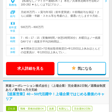
【転勤なし／マイカー通勤OK！】 本社／兵庫県尼崎市竹谷町2-
183-282 ▼もしくは下記プロジ…
勤務地
月給35万円～＋賞与年3回（前年度実績）※前職給与を保証！さ
らに経験・年齢・スキル等を考慮の上、優遇いたします※月給…
給与
500万円～800万円
初年度
年収
7：45～17：15（実働8時間／休憩1時間30分）木曜日はノー残業
勤務
時間
DAYです！残業月平均25時間以…
★年間休日113日+7日有給取得推奨日=年120日以上休みほとんど
休日
休暇
の従業員が、年120日以上休んでい…
求人詳細を見る
気になる
東建コーポレーション株式会社 | 〈上場企業〉完全週休2日制／退職金制度
あり／賞与5ヵ月分支給
【提案営業】40～50代活躍中！上場企業ではじめる最後のキャ
リア
正社員
職種・業種未経験OK
急募
転勤なし
完全週休2日制