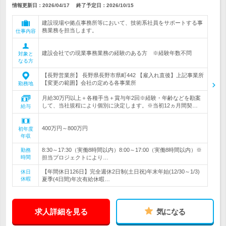
情報更新日：2026/04/17
終了予定日：
2026/10/15
建設現場や拠点事務所等において、技術系社員をサポートする事
務業務を担当します。
仕事内容
建設会社での現業事務業務の経験のある方 ※経験年数不問
対象と
なる方
【長野営業所】 長野県長野市県町442 【雇入れ直後】上記事業所
【変更の範囲】会社の定める各事業所
勤務地
月給30万円以上＋各種手当＋賞与年2回※経験・年齢などを勘案
して、当社規程により個別に決定します。※当初12ヵ月間契…
給与
400万円～800万円
初年度
年収
8:30～17:30（実働8時間以内）8:00～17:00（実働8時間以内）※
勤務
時間
担当プロジェクトにより…
【年間休日126日】完全週休2日制(土日祝)年末年始(12/30～1/3)
休日
休暇
夏季(4日間)年次有給休暇…
求人詳細を見る
気になる