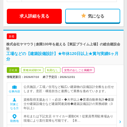
求人詳細を見る
気になる
新着
株式会社ヤマウラ | 創業100年を超える【東証プライム上場】の総合建設会
社
工場などの【建築設備設計】★年休120日以上★賞与実績6ヶ月
分
正社員
業種未経験OK
転勤なし
女性のおしごと掲載中
情報更新日：2026/07/10
終了予定日：
2026/12/31
公共施設／工場／住宅など幅広い建築物の設備設計全般をお任せ
します。意匠・構造担当と連携して業務を進めていきます。
仕事内容
資格取得支援あり！＜必須＞◆大卒以上◆普通自動車免許◆建築
士や建築設備士など建築関連資格◆建築設備設計の実務経験（3
対象と
年以上）
なる方
本社または下記支店 ※マイカー通勤OK！従業員専用駐車場あり
現場により直行直帰も可能です。 【本…
勤務地