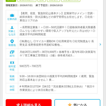
情報更新日：2026/07/21
終了予定日：
2026/10/19
【夜間、宿直、緊急対応は基本ナシ】定期保守がメイン！空調・
給排水衛生・防火設備などの保守管理をお任せします。◎北信・
仕事内容
東信エリアのみ
＜長野限定募集！＞◎20～50代活躍中！◎資格保持者最大限優遇
◎ムリなく続けやすい環境で収入アップを叶えたい方はぜひ！◎
対象と
残業月平均20時間程度
なる方
◎転勤なし ◎マイカー通勤OK ◎社用車貸与 ◎社宅制度あり 長
野支店 長野県長野市早苗町52番地…
勤務地
月給28万1,000円～38万9,000円＋各種手当＋賞与年2回+決算賞与
※▽管工事施工管理技士（1級）保有者月給3…
給与
500万円～700万円
初年度
年収
9:00～18:00※休憩60分※残業月平均20時間程度# 《 夜間、緊急
勤務
時間
対応は基本ありません 》夜…
# 年間休日127日# 【休日】* 完全週休2日制(土日休み) * 祝日※
休日
休暇
作業状況により休日出勤が発…
求人詳細を見る
気になる