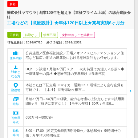
新着
株式会社ヤマウラ | 創業100年を超える【東証プライム上場】の総合建設会
社
工場などの【意匠設計】★年休120日以上★賞与実績6ヶ月分
正社員
転勤なし
学歴不問
女性のおしごと掲載中
情報更新日：2026/07/10
終了予定日：
2026/12/31
公共施設／医療福祉施設／工場／オフィスビル／マンション／住
宅など幅広い用途の建築物における意匠設計をお任せします。
仕事内容
UIターン歓迎！月給37万円スタートの好待遇でお迎え＜必須＞◆
対象と
一級建築士の資格 ◆意匠設計の実務経験 ※学歴不問
なる方
本社または下記支店 ※マイカー通勤OK！ 現場により直行直帰も
可能です。 【本社】 長野県駒ヶ根市…
勤務地
月給37万円～50万円※経験、能力を考慮の上決定します※試用期
間6ヶ月（待遇に変更なし）【モデル年収】30代：年収6…
給与
650万円～800万円
初年度
年収
8:00～17:00（所定労働時間7時間40分／休憩80分）※時間外労
勤務
時間
働：月平均30時間程度