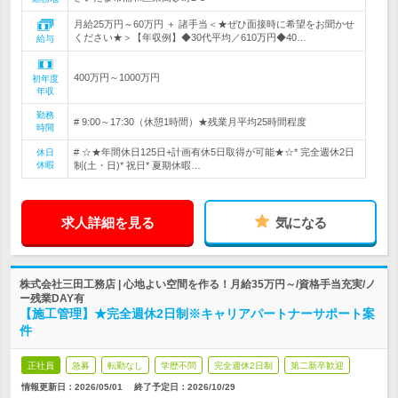
月給25万円～60万円 ＋ 諸手当＜★ぜひ面接時に希望をお聞かせ
ください★＞【年収例】◆30代平均／610万円◆40…
給与
400万円～1000万円
初年度
年収
勤務
# 9:00～17:30（休憩1時間）★残業月平均25時間程度
時間
# ☆★年間休日125日+計画有休5日取得が可能★☆* 完全週休2日
休日
休暇
制(土・日)* 祝日* 夏期休暇…
求人詳細を見る
気になる
株式会社三田工務店 | 心地よい空間を作る！月給35万円～/資格手当充実/ノ
ー残業DAY有
【施工管理】★完全週休2日制※キャリアパートナーサポート案
件
正社員
急募
転勤なし
学歴不問
完全週休2日制
第二新卒歓迎
情報更新日：2026/05/01
終了予定日：
2026/10/29