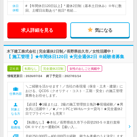
# 【年間休日120日以上】* 週休2日制（基本土日休み）※年に数
休日
休暇
回、土曜日出勤あり* 祝日* 有給…
求人詳細を見る
気になる
木下建工株式会社 | 完全週休2日制／長野県佐久市／女性活躍中！
【 施工管理 】★年間休日120日 ★完全週休2日 ※経験者募集
正社員
転勤なし
完全週休2日制
女性のおしごと掲載中
情報更新日：2026/07/24
終了予定日：
2027/01/14
＼ご経験を活かせます！／当社の各現場（保全・土木・建築）に
おける、QCDS（クオリティ・コスト・工期・安全）の施工管理
仕事内容
業務をお任せします。
【必須】◆1級または、2級の施工管理技士免許◆現場経験／★男
女共に活躍中！／★ノートPCとWi-fiルーター貸与！★完全週休2
対象と
日でプライベートも充実！
なる方
【転勤なし】 ◆本社／長野県佐久市下小田切293-5 ※直行直帰
OK ※マイカー通勤OK 【雇い入…
勤務地
月給250,000円～400,000円※経験、能力を考慮のうえ決定します