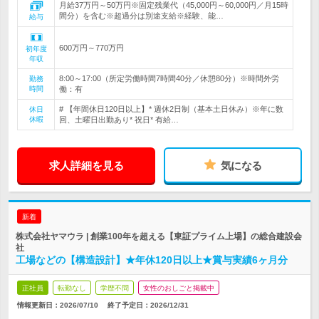
月給37万円～50万円※固定残業代（45,000円～60,000円／月15時
間分）を含む※超過分は別途支給※経験、能…
給与
600万円～770万円
初年度
年収
8:00～17:00（所定労働時間7時間40分／休憩80分）※時間外労
勤務
時間
働：有
# 【年間休日120日以上】* 週休2日制（基本土日休み）※年に数
休日
休暇
回、土曜日出勤あり* 祝日* 有給…
求人詳細を見る
気になる
新着
株式会社ヤマウラ | 創業100年を超える【東証プライム上場】の総合建設会
社
工場などの【構造設計】★年休120日以上★賞与実績6ヶ月分
正社員
転勤なし
学歴不問
女性のおしごと掲載中
情報更新日：2026/07/10
終了予定日：
2026/12/31