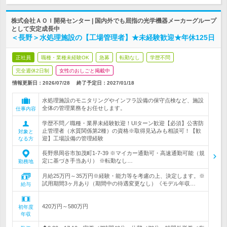
株式会社ＡＯＩ開発センター | 国内外でも屈指の光学機器メーカーグループ
として安定成長中
＜長野＞水処理施設の【工場管理者】★未経験歓迎★年休125日
正社員
職種・業種未経験OK
急募
転勤なし
学歴不問
完全週休2日制
女性のおしごと掲載中
情報更新日：2026/07/28
終了予定日：
2027/01/18
水処理施設のモニタリングやインフラ設備の保守点検など、施設
全体の管理業務をお任せします。
仕事内容
学歴不問／職種・業界未経験歓迎！UIターン歓迎【必須】公害防
止管理者（水質関係第2種）の資格※取得見込みも相談可！【歓
対象と
迎】工場設備の管理経験
なる方
長野県岡谷市加茂町1-7-39 ※マイカー通勤可・高速通勤可能（規
定に基づき手当あり） ※転勤なし…
勤務地
月給25万円～35万円※経験・能力等を考慮の上、決定します。※
試用期間3ヶ月あり（期間中の待遇変更なし）《モデル年収…
給与
420万円～580万円
初年度
年収