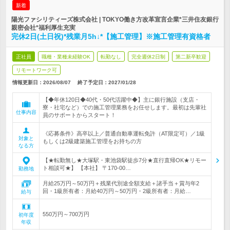
新着
陽光ファシリティーズ株式会社 | TOKYO働き方改革宣言企業*三井住友銀行
親密会社*福利厚生充実
完休2日(土日祝)*残業月5h↓*【施工管理】※施工管理有資格者
正社員
職種・業種未経験OK
転勤なし
完全週休2日制
第二新卒歓迎
リモートワーク可
情報更新日：2026/08/07
終了予定日：
2027/01/28
【◆年休120日◆40代・50代活躍中◆】主に銀行施設（支店・
寮・社宅など）での施工管理業務をお任せします。最初は先輩社
仕事内容
員のサポートからスタート！
《応募条件》高卒以上／普通自動車運転免許（AT限定可）／1級
対象と
もしくは2級建築施工管理をお持ちの方
なる方
【★転勤無し★大塚駅・東池袋駅徒歩7分★直行直帰OK★リモー
ト相談可★】 【本社】 〒170-00…
勤務地
月給25万円～50万円＋残業代別途全額支給＋諸手当＋賞与年2
回・1級所有者：月給40万円～50万円・2級所有者：月給…
給与
550万円～700万円
初年度
年収