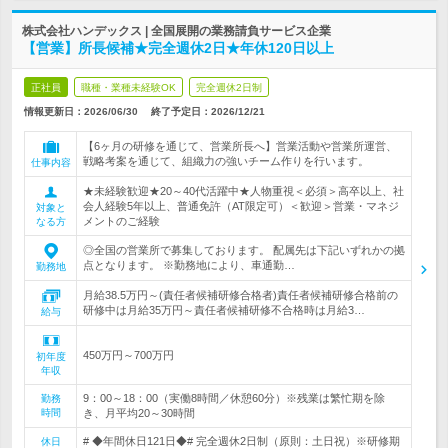
株式会社ハンデックス | 全国展開の業務請負サービス企業
【営業】所長候補★完全週休2日★年休120日以上
正社員
職種・業種未経験OK
完全週休2日制
情報更新日：2026/06/30
終了予定日：
2026/12/21
【6ヶ月の研修を通じて、営業所長へ】営業活動や営業所運営、
戦略考案を通じて、組織力の強いチーム作りを行います。
仕事内容
★未経験歓迎★20～40代活躍中★人物重視＜必須＞高卒以上、社
会人経験5年以上、普通免許（AT限定可）＜歓迎＞営業・マネジ
対象と
メントのご経験
なる方
◎全国の営業所で募集しております。 配属先は下記いずれかの拠
点となります。 ※勤務地により、車通勤…
勤務地
月給38.5万円～(責任者候補研修合格者)責任者候補研修合格前の
研修中は月給35万円～責任者候補研修不合格時は月給3…
給与
450万円～700万円
初年度
年収
9：00～18：00（実働8時間／休憩60分）※残業は繁忙期を除
勤務
時間
き、月平均20～30時間
# ◆年間休日121日◆# 完全週休2日制（原則：土日祝）※研修期
休日