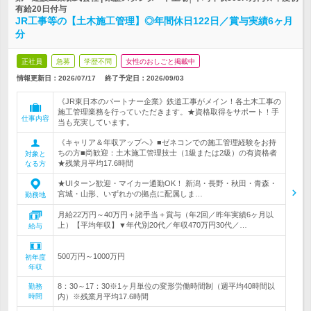
有給20日付与
JR工事等の【土木施工管理】◎年間休日122日／賞与実績6ヶ月
分
正社員
急募
学歴不問
女性のおしごと掲載中
情報更新日：2026/07/17
終了予定日：
2026/09/03
《JR東日本のパートナー企業》鉄道工事がメイン！各土木工事の
施工管理業務を行っていただきます。★資格取得をサポート！手
仕事内容
当も充実しています。
《キャリア＆年収アップへ》■ゼネコンでの施工管理経験をお持
ちの方■尚歓迎：土木施工管理技士（1級または2級）の有資格者
対象と
★残業月平均17.6時間
なる方
★UIターン歓迎・マイカー通勤OK！ 新潟・長野・秋田・青森・
宮城・山形、いずれかの拠点に配属しま…
勤務地
月給22万円～40万円＋諸手当＋賞与（年2回／昨年実績6ヶ月以
上）【平均年収】▼年代別20代／年収470万円30代／…
給与
500万円～1000万円
初年度
年収
8：30～17：30※1ヶ月単位の変形労働時間制（週平均40時間以
勤務
時間
内）※残業月平均17.6時間