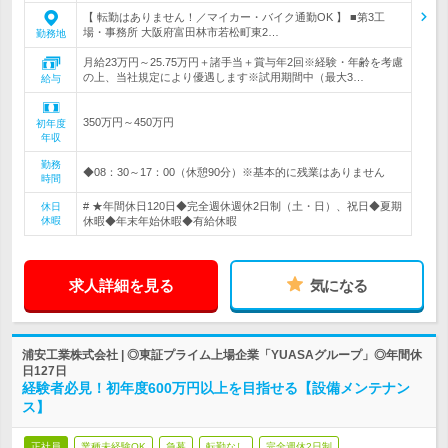
【 転勤はありません！／マイカー・バイク通勤OK 】 ■第3工
場・事務所 大阪府富田林市若松町東2…
勤務地
月給23万円～25.75万円＋諸手当＋賞与年2回※経験・年齢を考慮
の上、当社規定により優遇します※試用期間中（最大3…
給与
350万円～450万円
初年度
年収
勤務
◆08：30～17：00（休憩90分）※基本的に残業はありません
時間
# ★年間休日120日◆完全週休週休2日制（土・日）、祝日◆夏期
休日
休暇
休暇◆年末年始休暇◆有給休暇
求人詳細を見る
気になる
浦安工業株式会社 | ◎東証プライム上場企業「YUASAグループ」◎年間休
日127日
経験者必見！初年度600万円以上を目指せる【設備メンテナン
ス】
正社員
業種未経験OK
急募
転勤なし
完全週休2日制