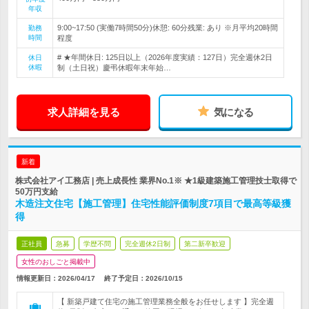
年収
9:00~17:50 (実働7時間50分)休憩: 60分残業: あり ※月平均20時間
勤務
時間
程度
# ★年間休日: 125日以上（2026年度実績：127日）完全週休2日
休日
休暇
制（土日祝）慶弔休暇年末年始…
求人詳細を見る
気になる
新着
株式会社アイ工務店 | 売上成長性 業界No.1※ ★1級建築施工管理技士取得で
50万円支給
木造注文住宅【施工管理】住宅性能評価制度7項目で最高等級獲
得
正社員
急募
学歴不問
完全週休2日制
第二新卒歓迎
女性のおしごと掲載中
情報更新日：2026/04/17
終了予定日：
2026/10/15
【 新築戸建て住宅の施工管理業務全般をお任せします 】完全週