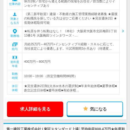
休2日制／自宅から通える範囲の現場をお任せ／担当数によりイ
仕事内容
ンセンティブあり
《第二新卒歓迎》建築・不動産の施工管理業務経験者募集 ★最後
の転職先を探している方はぜひご応募ください ★完全週休2日 ★
対象と
長期休暇取得可能
なる方
★転居を伴う転勤はなし！ 《本社》 大阪府大阪市北区梅田1丁目
13番1号 大阪梅田ツインタワーズ・…
勤務地
月給25万円～40万円+インセンティブ※経験・スキルに応じて、
当社規定により優遇します。※試用期間3か月あり（待遇変…
給与
400万円～800万円
初年度
年収
勤務
10:00～19:00 （所定労働時間8時間）
時間
★完全週休2日制(火水or水木の選択制)■年末年始休暇■夏季休暇■
休日
休暇
創立記念日休暇■慶弔休暇■有給休暇…
求人詳細を見る
気になる
第一建設工業株式会社 | 東証スタンダード上場│平均年収808.4万円★年度初