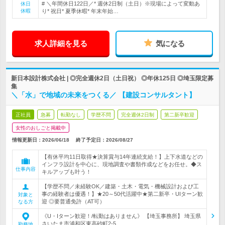
# ＼年間休日122日／* 週休2日制（土日）※現場によって変動あ
休日
休暇
り* 祝日* 夏季休暇* 年末年始…
求人詳細を見る
気になる
新日本設計株式会社 | ◎完全週休2日（土日祝） ◎年休125日 ◎埼玉限定募
集
＼「水」で地域の未来をつくる／ 【建設コンサルタント】
正社員
急募
転勤なし
学歴不問
完全週休2日制
第二新卒歓迎
女性のおしごと掲載中
情報更新日：2026/06/18
終了予定日：
2026/08/27
【有休平均11日取得★決算賞与14年連続支給！】上下水道などの
インフラ設計を中心に、現地調査や書類作成などをお任せ。◆ス
仕事内容
キルアップも叶う！
【学歴不問／未経験OK／建築・土木・電気・機械設計および工
事の経験者は優遇！】★20～50代活躍中★第二新卒・UIターン歓
対象と
迎 ◎要普通免許（AT可）
なる方
《U・Iターン歓迎！/転勤はありません》 【埼玉事務所】 埼玉県
さいたま市浦和区東高砂町2-5
勤務地