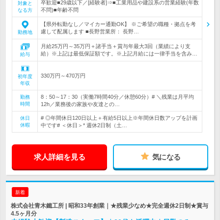
卒歓迎■29歳以下／[経験者]⇒■工業用品や建設系の営業経験(年数
対象と
不問)■年齢不問
なる方
【県外転勤なし／マイカー通勤OK】 ※ご希望の職種・拠点を考
慮して配属します ■長野営業所： 長野…
勤務地
月給25万円～35万円＋諸手当＋賞与年最大3回（業績により支
給）※上記は最低保証額です。※上記月給には一律手当を含み…
給与
330万円～470万円
初年度
年収
8：50～17：30（実働7時間40分／休憩60分）# ＼残業は月平均
勤務
時間
12h／業務後の家族や友達との…
# ◎年間休日120日以上＋有給5日以上※年間休日数アップを計画
休日
休暇
中です# ＜休日＞* 週休2日制（土…
求人詳細を見る
気になる
新着
株式会社青木鐵工所 | 昭和33年創業｜★残業少なめ★完全週休2日制★賞与
4.5ヶ月分