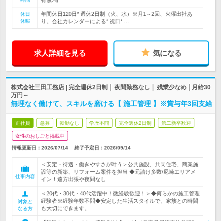
有無:有
年間休日120日* 週休2日制（火、水）※月1～2回、火曜出社あ
休日
休暇
り。会社カレンダーによる* 祝日* …
求人詳細を見る
気になる
株式会社三田工務店 | 完全週休2日制 │ 夜間勤務なし │ 残業少なめ │月給30
万円～
無理なく働けて、スキルを磨ける【 施工管理 】※賞与年3回支給
正社員
急募
転勤なし
学歴不問
完全週休2日制
第二新卒歓迎
女性のおしごと掲載中
情報更新日：2026/07/14
終了予定日：
2026/09/14
＜安定・待遇・働きやすさが叶う＞公共施設、共同住宅、商業施
設等の新築、リフォーム案件を担当 ◆元請け多数/尼崎エリアメ
仕事内容
イン！遠方出張や夜間なし
＜20代・30代・40代活躍中！微経験歓迎！＞◆何らかの施工管理
経験者※経験年数不問◆安定した生活スタイルで、家族との時間
対象と
も大切にできます。
なる方