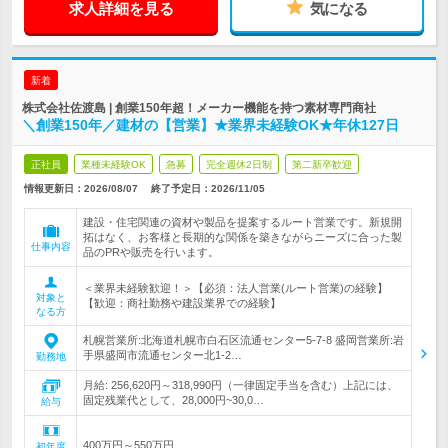
求人詳細を見る
気になる
新着
株式会社佐渡島 | 創業150年超！メーカー機能を持つ素材専門商社
＼創業150年／建材の【営業】★業界未経験OK★年休127日
正社員
業種未経験OK
急募
完全週休2日制
第二新卒歓迎
情報更新日：2026/08/07
終了予定日：
2026/11/05
建設・住宅関連の資材や製品を提案するルート営業です。新規開
拓はなく、お客様と長期的な関係を築きながらニーズに合った製
仕事内容
品のPRや販売を行います。
＜業界未経験歓迎！＞【必須：法人営業(ルート営業)の経験】
対象と
【歓迎：商社勤務や建設業界での経験】
なる方
札幌営業所:北海道札幌市白石区流通センター5-7-8 盛岡営業所:岩
手県盛岡市流通センター北1-2…
勤務地
月給: 256,620円～318,990円（一律固定手当を含む）上記には、
固定残業代として、28,000円~30,0…
給与
400万円～550万円
初年度