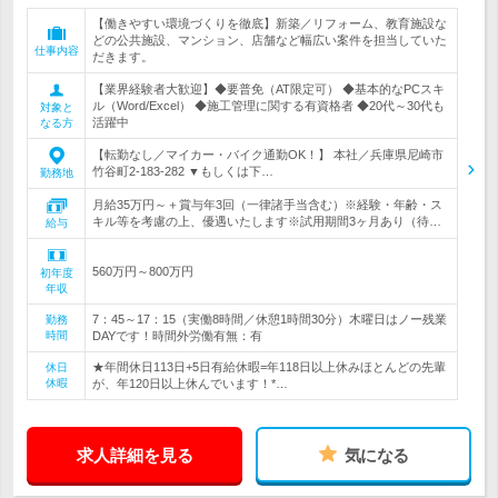
【働きやすい環境づくりを徹底】新築／リフォーム、教育施設な
どの公共施設、マンション、店舗など幅広い案件を担当していた
仕事内容
だきます。
【業界経験者大歓迎】◆要普免（AT限定可） ◆基本的なPCスキ
ル（Word/Excel） ◆施工管理に関する有資格者 ◆20代～30代も
対象と
活躍中
なる方
【転勤なし／マイカー・バイク通勤OK！】 本社／兵庫県尼崎市
竹谷町2-183-282 ▼もしくは下…
勤務地
月給35万円～＋賞与年3回（一律諸手当含む）※経験・年齢・ス
キル等を考慮の上、優遇いたします※試用期間3ヶ月あり（待…
給与
560万円～800万円
初年度
年収
7：45～17：15（実働8時間／休憩1時間30分）木曜日はノー残業
勤務
時間
DAYです！時間外労働有無：有
★年間休日113日+5日有給休暇=年118日以上休みほとんどの先輩
休日
休暇
が、年120日以上休んでいます！*…
求人詳細を見る
気になる