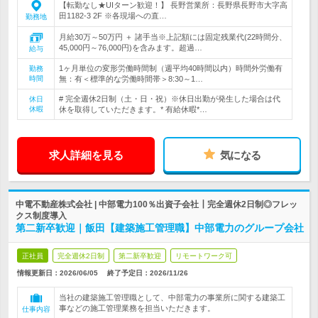
【転勤なし★UIターン歓迎！】 長野営業所：長野県長野市大字高
田1182-3 2F ※各現場への直…
勤務地
月給30万～50万円 ＋ 諸手当※上記額には固定残業代(22時間分、
45,000円～76,000円)を含みます。超過…
給与
1ヶ月単位の変形労働時間制（週平均40時間以内）時間外労働有
勤務
時間
無：有＜標準的な労働時間帯＞8:30～1…
# 完全週休2日制（土・日・祝）※休日出勤が発生した場合は代
休日
休暇
休を取得していただきます。* 有給休暇*…
求人詳細を見る
気になる
中電不動産株式会社 | 中部電力100％出資子会社┃完全週休2日制◎フレッ
クス制度導入
第二新卒歓迎｜飯田【建築施工管理職】中部電力のグループ会社
正社員
完全週休2日制
第二新卒歓迎
リモートワーク可
情報更新日：2026/06/05
終了予定日：
2026/11/26
当社の建築施工管理職として、中部電力の事業所に関する建築工
事などの施工管理業務を担当いただきます。
仕事内容