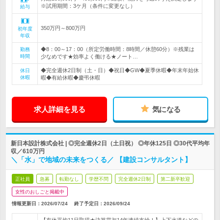
※試用期間：3ケ月（条件に変更なし）
給与
350万円～800万円
初年度
年収
◆8：00～17：00（所定労働時間：8時間／休憩60分）※残業は
勤務
時間
少なめです★効率よく働ける★ノート…
◆完全週休2日制（土・日）◆祝日◆GW◆夏季休暇◆年末年始休
休日
休暇
暇◆有給休暇◆慶弔休暇
求人詳細を見る
気になる
新日本設計株式会社 | ◎完全週休2日（土日祝） ◎年休125日 ◎30代平均年
収／610万円
＼「水」で地域の未来をつくる／ 【建設コンサルタント】
正社員
急募
転勤なし
学歴不問
完全週休2日制
第二新卒歓迎
女性のおしごと掲載中
情報更新日：2026/07/24
終了予定日：
2026/09/24