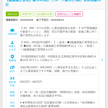
【建築施工管理】賞与年3回／グループ案件が5割／有休実績10
日
契約社員
学歴不問
完全週休2日制
女性のおしごと掲載中
情報更新日：2026/06/08
終了予定日：
2026/08/24
【 3D・BIM・ICTを活用した最先端技術を追求！ 】NTT関連施設
や新築マンション、病院、官公庁案件等の新築・改修工事に伴う
仕事内容
施工管理をお任せします。
【 30代～40代前半活躍中！ 】＜必須＞◆2級建築施工管理技士の
方 ◆鉄筋（RC造）の建築施工管理経験5年以上（※）＜歓迎＞
対象と
◇1級建築施工管理技士の方
なる方
【中国四国地方九県】 中四国支店 広島県広島市中区東白島町14
番15号 NTTクレド白島ビル ＜ア…
勤務地
月給298,026円～508,046円（一律支給手当を含む）※上記はあく
までも最低保証です※年齢、経験、能力を考慮の…
給与
550万円～940万円
初年度
年収
8：30～17：00（所定労働時間：7時間30分）休憩：60分時間外
勤務
時間
労働有無：有※支店の残業月平均3…
# ★年間休日120日* 完全週休2日制（土日祝休み）└休日勤務の
休日
休暇
場合は振替休日を取得* 夏季休暇*…