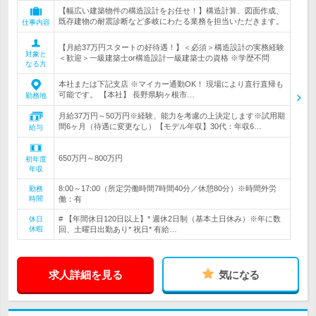
【幅広い建築物件の構造設計をお任せ！】構造計算、図面作成、
既存建物の耐震診断など多岐にわたる業務を担当いただきます。
仕事内容
【月給37万円スタートの好待遇！】＜必須＞構造設計の実務経験
対象と
＜歓迎＞一級建築士or構造設計一級建築士の資格 ※学歴不問
なる方
本社または下記支店 ※マイカー通勤OK！ 現場により直行直帰も
可能です。 【本社】 長野県駒ヶ根市…
勤務地
月給37万円～50万円※経験、能力を考慮の上決定します※試用期
間6ヶ月（待遇に変更なし）【モデル年収】30代：年収6…
給与
650万円～800万円
初年度
年収
8:00～17:00（所定労働時間7時間40分／休憩80分）※時間外労
勤務
時間
働：有
# 【年間休日120日以上】* 週休2日制（基本土日休み）※年に数
休日
休暇
回、土曜日出勤あり* 祝日* 有給…
求人詳細を見る
気になる