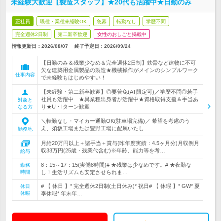
未経験大歓迎【製造スタッフ】★20代も活躍中★日勤のみ
正社員
職種・業種未経験OK
急募
転勤なし
学歴不問
完全週休2日制
第二新卒歓迎
女性のおしごと掲載中
情報更新日：2026/08/07
終了予定日：
2026/09/24
【日勤のみ＆残業少なめ＆完全週休2日制】鉄骨など建物に不可
欠な建築用金属製品の製造★機械操作がメインのシンプルワーク
仕事内容
で未経験もはじめやすい！
【未経験・第二新卒歓迎】◎要普免(AT限定可)／学歴不問◎若手
社員も活躍中 ★異業種出身者が活躍中★資格取得支援＆手当あ
対象と
り★U・Iターン歓迎
なる方
＼転勤なし・マイカー通勤OK(駐車場完備)／ 希望を考慮のう
え、須坂工場または豊野工場に配属いたし…
勤務地
月給20万円以上＋諸手当＋賞与(昨年度実績：4.5ヶ月分)月収例月
収33万円(25歳・残業代含む)※年齢、能力等を考…
給与
8：15～17：15(実働8時間)# ★残業は少なめです。# ★夜勤な
勤務
時間
し！生活リズムも安定させられま…
# 【 休日 】* 完全週休2日制(土日休み)* 祝日# 【 休暇 】* GW* 夏
休日
休暇
季休暇* 年末年…