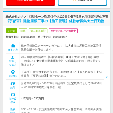
株式会社カナメ | ◎UIターン歓迎◎年休120日◎賞与2.5ヶ月◎福利厚生充実
《宇都宮》建物屋根工事の【施工管理】経験者募集★土日勤務
正社員
急募
第二新卒歓迎
女性のおしごと掲載中
情報更新日：2026/04/30
終了予定日：
2026/09/07
総合屋根施工メーカーの当社にて、法人建物の屋根工事施工管理
業務全般をお任せします。
仕事内容
20～40代男性活躍中【経験者募集】◆施工管理（野丁場）経験
（3年以上）◆普通自動車運転免許 ＼離職率は14％！腰を据えて
対象と
働けます／
なる方
【本社】 栃木県宇都宮市平出工業団地38-52 【雇入れ直後】上記
事業所 【変更の範囲】会社の定め…
勤務地
月給287,700円～366,200円※給与内に固定残業代として56,600円
～72,100円/30時間分を含む。超…
給与
417万円～530万円
初年度
年収
8:30～17:30（所定労働時間7時間30分／休憩90分）※時間外労働
勤務
時間