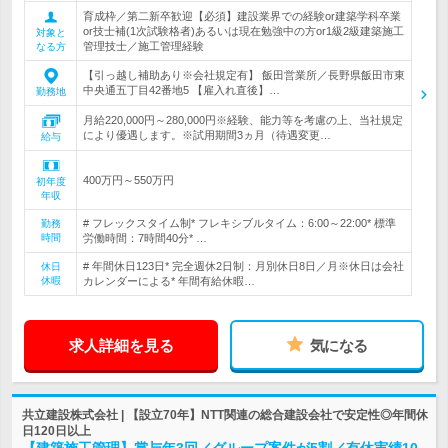
育成枠／第二新卒歓迎【必須】建設業界での経験or建築学科卒業
or技士補(1次試験格者)あるいは現在勉強中の方or1級2級建築施工
対象と
管理技士／施工管理経験
なる方
【引っ越し補助あり※会社規定有】 飯田営業所／長野県飯田市東
中央通五丁目42番地5 【雇入れ直後】…
勤務地
月給220,000円～280,000円※経験、能力等を考慮の上、当社規定
により優遇します。※試用期間3ヵ月（待遇変更…
給与
400万円～550万円
初年度
年収
# フレックスタイム制* フレキシブルタイム：6:00～22:00* 標準
勤務
時間
労働時間：7時間40分* …
# 年間休日123日* 完全週休2日制：月別休日8日／月※休日は会社
休日
休暇
カレンダーによる* 年間有給休暇…
求人詳細を見る
気になる
共立建設株式会社 | 【設立70年】NTT関連の総合建設会社で安定性◎年間休
日120日以上