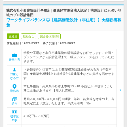
株式会社小西建築設計事務所 | 健康経営優良法人認定！構造設計にも強い地
域のプロ設計集団
ワークライフバランス◎【建築構造設計（非住宅）】★経験者募
集
正社員
転勤なし
完全週休2日制
情報更新日：2026/03/17
終了予定日：
2026/08/27
学校や工場など非住宅建築物の構造設計をお任せします。企画・
プランニングから設計監理まで、幅広いフェーズを担っていただ
仕事内容
きます。
《必須要件》◎高卒以上 ◎建築構造設計経験がある方（年数不
問）★建築士2級以上や構造設計1級建築士などの資格を活かせま
対象と
す！
なる方
本社事務所：兵庫県小野市上本町135-10 小西ビル ※現場により
稀に出張があります 【雇入れ直後…
勤務地
月給250,000円～400,000円※経験・年齢・能力等を考慮の上、当
社規定により決定いたします。※試用期間：3か…
給与
410万円～760万円
初年度
年収