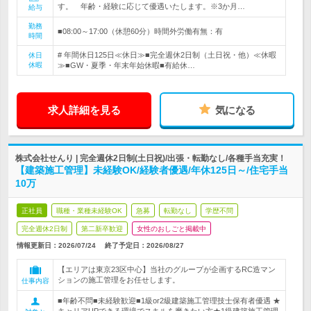
す。 年齢・経験に応じて優遇いたします。※3か月…
給与
勤務
■08:00～17:00（休憩60分）時間外労働有無：有
時間
# 年間休日125日≪休日≫■完全週休2日制（土日祝・他）≪休暇
休日
休暇
≫■GW・夏季・年末年始休暇■有給休…
求人詳細を見る
気になる
株式会社せんり | 完全週休2日制(土日祝)/出張・転勤なし/各種手当充実！
【建築施工管理】未経験OK/経験者優遇/年休125日～/住宅手当
10万
正社員
職種・業種未経験OK
急募
転勤なし
学歴不問
完全週休2日制
第二新卒歓迎
女性のおしごと掲載中
情報更新日：2026/07/24
終了予定日：
2026/08/27
【エリアは東京23区中心】当社のグループが企画するRC造マン
ションの施工管理をお任せします。
仕事内容
■年齢不問■未経験歓迎■1級or2級建築施工管理技士保有者優遇 ★
キャリアUPできる環境でスキルを磨きたい方★1級建築施工管理