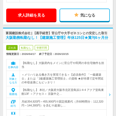
求人詳細を見る
気になる
富国建設株式会社 | 【黒字経営】官公庁や大手ゼネコンとの安定した取引
大阪勤務転勤なし！【建築施工管理】年休125日★賞与6ヶ月分
正社員
転勤なし
学歴不問
情報更新日：2026/04/17
終了予定日：
2026/10/15
【転勤なし】大阪府内をメインに官公庁や民間の非住宅物件を担
当
仕事内容
＜メリハリある働き方を実現できる＞【必須条件】「一級建築
士」または「1級建築施工管理技士」の資格 ★好待遇で定年間近
対象と
の年収改善にもピッタリ！
なる方
【転勤なし】 本社／大阪府大阪市北区堂島浜1-4-4 アクア堂島東
館13F ＜アクセス＞ 京阪中之…
勤務地
月給354,920円～455,900円※固定残業代（月60時間分：112,320
円～144,300円）を含む※超過し…
給与