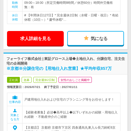
09:00～18:00（所定労働時間8時間／休憩60分）時間外労働有
勤務
時間
無：有
# 【年間休日127日】* 完全週休2日制（水曜・日曜・祝日）* 有給
休日
休暇
休暇（10日～）* 慶弔休暇*…
求人詳細を見る
気になる
フォーライフ株式会社 | 東証グロース上場◆土地仕入れ、分譲住宅、注文住
宅の企画開発
※京都※分譲住宅の【用地仕入れ営業】★平均年収857万
正社員
急募
完全週休2日制
女性のおしごと掲載中
情報更新日：2026/07/21
終了予定日：
2027/01/11
戸建用地仕入れおよび住宅のプランニング等をお任せします！
仕事内容
【経験者募集】必須◆高卒以上◆以下いずれかの経験・用地仕入
対象と
れ経験 ・不動産仲介のご経験
なる方
【京都店】 京都府 京都市下京区 四条通烏丸東入ル長刀鉾町8京