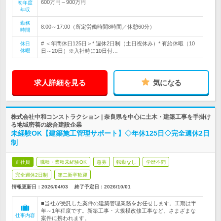
600万円～900万円
初年度
年収
勤務
8:00～17:00（所定労働時間8時間／休憩60分）
時間
# ＜年間休日125日＞* 週休2日制（土日祝休み）* 有給休暇（10
休日
休暇
日～20日）※入社時に10日付…
求人詳細を見る
気になる
株式会社中和コンストラクション | 奈良県を中心に土木・建築工事を手掛け
る地域密着の総合建設企業
未経験OK【建築施工管理サポート】◇年休125日◇完全週休2日
制
正社員
職種・業種未経験OK
急募
転勤なし
学歴不問
完全週休2日制
第二新卒歓迎
情報更新日：2026/04/03
終了予定日：
2026/10/01
■当社が受託した案件の建築管理業務をお任せします。工期は半
年～1年程度です。新築工事・大規模改修工事など、さまざまな
仕事内容
案件に携われます。