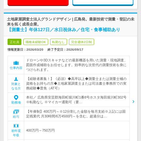
土地家屋調査士法人グランドデザイン | 広島発。最新技術で測量・登記の未
来を拓く成長企業。
【測量士】年休127日／水日祝休み／住宅・食事補助あり
正社員
職種未経験OK
転勤なし
完全週休2日制
情報更新日：2026/03/20
終了予定日：
2026/09/17
ドローンや3Dスキャナなどの最新機器を用いた測量・現地調査、
図面作成補助をお任せします。効率的な次世代の測量技術を身に
仕事内容
つけられます。
【経験者募集！】《必須》◆高卒以上◆測量士または測量士補の
資格をお持ちの方◆土地家屋調査士または司法書士事務所での実
対象と
務経験◆普免（AT可）
なる方
本社／ 広島県安芸郡海田町堀川町1番8号ホスタ海田堀川町302号
※転勤なし ※マイカー通勤可（要…
勤務地
【年俸制】400万円～※12分割した金額を毎月支給※上記には固
定残業代 月30時間/6万4500円～を含む。超過分は…
給与
400万円～750万円
初年度
年収