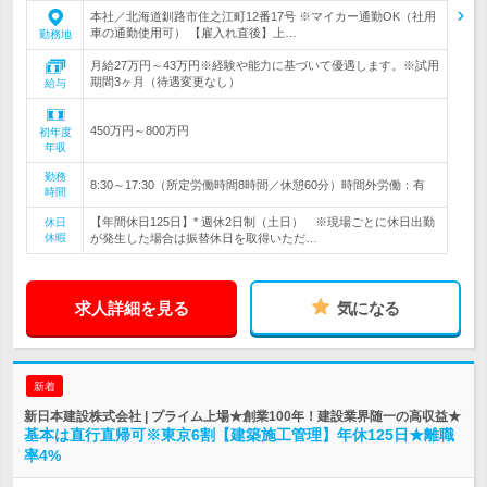
本社／北海道釧路市住之江町12番17号 ※マイカー通勤OK（社用
車の通勤使用可） 【雇入れ直後】上…
勤務地
月給27万円～43万円※経験や能力に基づいて優遇します。※試用
期間3ヶ月（待遇変更なし）
給与
450万円～800万円
初年度
年収
勤務
8:30～17:30（所定労働時間8時間／休憩60分）時間外労働：有
時間
【年間休日125日】* 週休2日制（土日） ※現場ごとに休日出勤
休日
休暇
が発生した場合は振替休日を取得いただ…
求人詳細を見る
気になる
新着
新日本建設株式会社 | プライム上場★創業100年！建設業界随一の高収益★
基本は直行直帰可※東京6割【建築施工管理】年休125日★離職
率4%