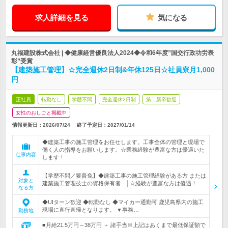
求人詳細を見る
気になる
丸福建設株式会社 | ◆健康経営優良法人2024◆令和6年度”国交行政功労表
彰”受賞
【建築施工管理】☆完全週休2日制&年休125日☆社員寮月1,000
円
正社員
転勤なし
学歴不問
完全週休2日制
第二新卒歓迎
女性のおしごと掲載中
情報更新日：2026/07/24
終了予定日：
2027/01/14
◆建築工事の施工管理をお任せします。工事全体の管理と現場で
働く人の指導をお願いします。☆業務経験が豊富な方は優遇いた
仕事内容
します！
【学歴不問／要普免】◆建築工事の施工管理経験がある方 または
対象と
建築施工管理技士の資格保有者 │☆経験が豊富な方は優遇！
なる方
◆UIターン歓迎 ◆転勤なし ◆マイカー通勤可 鹿児島県内の施工
現場に直行直帰となります。 ▼事務…
勤務地
■月給21.5万円～38万円 ＋ 諸手当※上記はあくまで最低保証額で