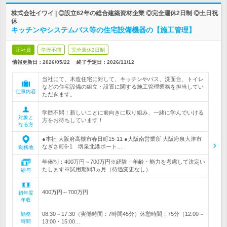
株式会社イワイ | ◎設立62年の総合建築資材企業 ◎完全週休2日制 ◎土日祝
休
キッチンやシステムバス等の住宅設備機器の【施工管理】
正社員
学歴不問
完全週休2日制
情報更新日：2026/05/22
終了予定日：
2026/11/12
当社にて、木造住宅に対して、キッチンやバス、洗面台、トイレ
などの住宅設備の組立・設置に関する施工管理業務を担当してい
仕事内容
ただきます。
学歴不問！新しいことに前向きに取り組み、一緒に学んでいける
対象と
方をお待ちしています！
なる方
●本社 大阪府高槻市春日町15-11 ●大阪南営業所 大阪府泉大津市
なぎさ町6-1 堺泉北港ポート…
勤務地
年俸制：400万円～700万円※経験・年齢・能力を考慮して決定い
たします※試用期間3ヵ月（待遇変更なし）
給与
400万円～700万円
初年度
年収
08:30～17:30（実働時間：7時間45分）休憩時間：75分（12:00～
勤務
時間
13:00・15:00…