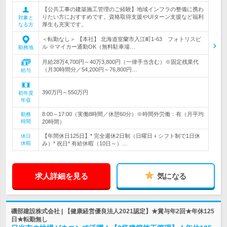
【公共工事の建築施工管理のご経験】地域インフラの整備に携わ
りたい方におすすめです。資格取得支援やUIターン支援など福利
対象と
厚生も充実です。
なる方
＜転勤なし＞ 【本社】 北海道室蘭市入江町1-63 フォトリスビ
ル ※マイカー通勤OK（無料駐車場…
勤務地
月給28万4,700円～40万3,800円（一律手当含む）※固定残業代
（月30時間分／54,200円～76,800円…
給与
390万円～550万円
初年度
年収
8:00～17:00（実働8時間／休憩60分）※時間外労働：有（月平均
勤務
時間
20時間）
【年間休日125日】* 完全週休2日制（日曜日＋シフト制で1日休
休日
休暇
み）* 祝日* 有給休暇（10日～）…
求人詳細を見る
気になる
磯部建設株式会社 | 【健康経営優良法人2021認定】★賞与年2回★年休125
日★転勤無し