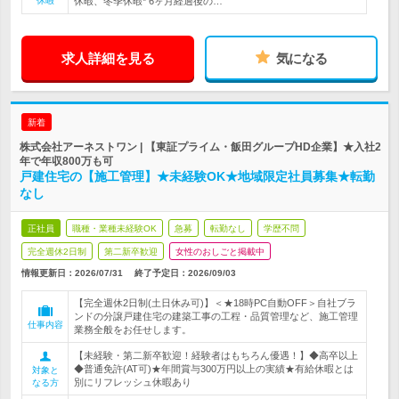
休暇
休暇、冬季休暇* 6ヶ月経過後の…
求人詳細を見る
気になる
新着
株式会社アーネストワン | 【東証プライム・飯田グループHD企業】★入社2
年で年収800万も可
戸建住宅の【施工管理】★未経験OK★地域限定社員募集★転勤
なし
正社員
職種・業種未経験OK
急募
転勤なし
学歴不問
完全週休2日制
第二新卒歓迎
女性のおしごと掲載中
情報更新日：2026/07/31
終了予定日：
2026/09/03
【完全週休2日制(土日休み可)】＜★18時PC自動OFF＞自社ブラ
ンドの分譲戸建住宅の建築工事の工程・品質管理など、施工管理
仕事内容
業務全般をお任せします。
【未経験・第二新卒歓迎！経験者はもちろん優遇！】◆高卒以上
◆普通免許(AT可)★年間賞与300万円以上の実績★有給休暇とは
対象と
別にリフレッシュ休暇あり
なる方