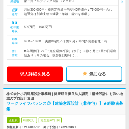
都三井ビルディング 6階 〈アクセス…
勤務地
月給300,000円～※固定残業手当/月40時間分：75,000円～含む
超過分は別途支給※経験・年齢・能力を考慮し…
給与
500万円～1000万円
初年度
年収
勤務
9:00～18:00 （実働8時間／休憩60分）時間外労働有無：有
時間
# 年間休日127日* 完全週休2日制（水日）※数ヶ月に1回の日曜出
休日
休暇
勤あり→その場合、振替休日取得に…
求人詳細を見る
気になる
株式会社小西建築設計事務所 | 健康経営優良法人認定！構造設計にも強い地
域のプロ設計集団
ワークライフバランス◎【建築意匠設計（非住宅）】★経験者募
集
正社員
転勤なし
完全週休2日制
情報更新日：2026/03/17
終了予定日：
2026/08/27