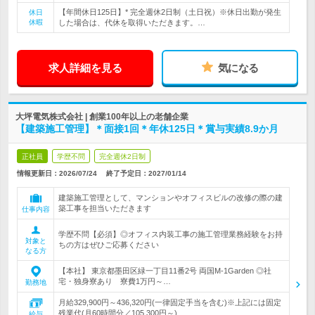
【年間休日125日】* 完全週休2日制（土日祝）※休日出勤が発生
休日
休暇
した場合は、代休を取得いただきます。…
求人詳細を見る
気になる
大坪電気株式会社 | 創業100年以上の老舗企業
【建築施工管理】＊面接1回＊年休125日＊賞与実績8.9か月
正社員
学歴不問
完全週休2日制
情報更新日：2026/07/24
終了予定日：
2027/01/14
建築施工管理として、マンションやオフィスビルの改修の際の建
築工事を担当いただきます
仕事内容
学歴不問【必須】◎オフィス内装工事の施工管理業務経験をお持
対象と
ちの方はぜひご応募ください
なる方
【本社】 東京都墨田区緑一丁目11番2号 両国M-1Garden ◎社
宅・独身寮あり 寮費1万円～…
勤務地
月給329,900円～436,320円(一律固定手当を含む)※上記には固定
残業代(月60時間分／105,300円～)…
給与