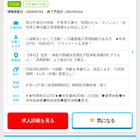
正社員
完全週休2日制
情報更新日：2026/07/24
終了予定日：
2027/01/14
官公庁発注の学校・庁舎等工事や、民間のビル・マンション・住
宅等工事の施工管理業務をお任せします！
仕事内容
＼経験をいかして活躍！／◎建築施工管理経験がある方 ★年休
対象と
127日・完休2日で、プライベートも充実！
なる方
【本社】 住所： 神奈川県横浜市西区戸部本町36番3号 アクセ
ス：「高島町駅」より徒歩1分 【雇入…
勤務地
月給250,000円～※経験・年齢を考慮の上、決定します。※試用
期間：3ヵ月（待遇に変更なし）
給与
勤務
8:30～17:30（休憩時間60分）時間外労働有無：有り
時間
# ★年間休日127日★◆完全週休2日制（土日祝）◆夏季休暇◆年
休日
休暇
末年始休暇◆有給休暇◆慶弔休暇◆育児…
求人詳細を見る
気になる