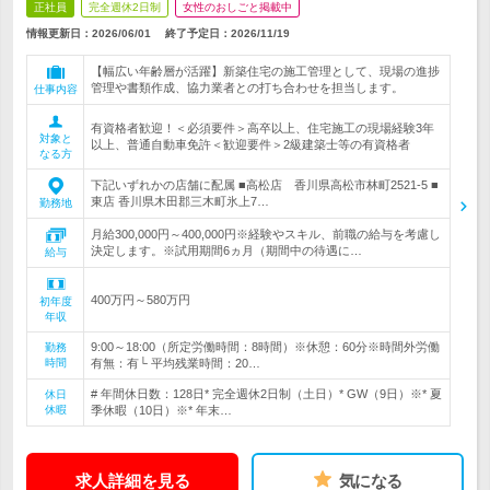
正社員
完全週休2日制
女性のおしごと掲載中
情報更新日：2026/06/01
終了予定日：
2026/11/19
【幅広い年齢層が活躍】新築住宅の施工管理として、現場の進捗
管理や書類作成、協力業者との打ち合わせを担当します。
仕事内容
有資格者歓迎！＜必須要件＞高卒以上、住宅施工の現場経験3年
対象と
以上、普通自動車免許＜歓迎要件＞2級建築士等の有資格者
なる方
下記いずれかの店舗に配属 ■高松店 香川県高松市林町2521-5 ■
東店 香川県木田郡三木町氷上7…
勤務地
月給300,000円～400,000円※経験やスキル、前職の給与を考慮し
決定します。※試用期間6ヵ月（期間中の待遇に…
給与
400万円～580万円
初年度
年収
9:00～18:00（所定労働時間：8時間）※休憩：60分※時間外労働
勤務
時間
有無：有└ 平均残業時間：20…
# 年間休日数：128日* 完全週休2日制（土日）* GW（9日）※* 夏
休日
休暇
季休暇（10日）※* 年末…
求人詳細を見る
気になる