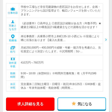
学校や工場など非住宅建築物の意匠設計をお任せします。企画・
プランニングから設計監理まで、幅広いフェーズを担っていただ
仕事内容
きます。
《必須要件》◎高卒以上 ◎意匠設計経験がある方（年数不問）★
対象と
建築士2級以上や構造設計1級建築士などの資格を活かせます！
なる方
本社事務所：兵庫県小野市上本町135-10 小西ビル ※現場により
稀に出張があります 【雇入れ直後…
勤務地
月給250,000円～400,000円※経験・年齢・能力等を考慮の上、当
社規定により決定いたします。※試用期間：3か…
給与
410万円～760万円
初年度
年収
9:00～18:00（休憩60分）※時間外労働有無：有（月平均15時
勤務
時間
間）
完全週休二日制(土曜日・日曜日・祝日)年休125日・GW休暇・盆
休日
休暇
休み・年末年始休暇・有給休暇（時間有…
求人詳細を見る
気になる