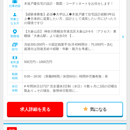
木造戸建住宅の設計・製図・コーディネートをお任せします！
仕事内容
【経験者募集】必須◆大卒以上◆木造戸建て住宅設計経験3年以
上◆主体的に提案したい方、設計として成長したい方にぴったり
対象と
の環境です◎
なる方
【大倉山店】 神奈川県横浜市港北区大倉山3-6-5 〈アクセス〉東
横線「大倉山駅」より徒歩2分 【…
勤務地
月給300,000円～※固定残業手当/月40時間分：75,000円～含む
超過分は別途支給※経験・年齢・能力を考慮し…
給与
500万円～1000万円
初年度
年収
勤務
9:00～18:00 （実働8時間／休憩60分）時間外労働有無：有
時間
# 年間休日127日* 完全週休2日制（水日）※数ヶ月に1回の日曜出
休日
休暇
勤あり→その場合、振替休日取得に…
求人詳細を見る
気になる