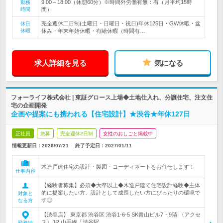
9:00～18:00（休憩60分）※時間外労働有無：有（月平均15時
勤務
時間
間）
完全週休二日制(土曜日・日曜日・祝日)年休125日・GW休暇・盆
休日
休暇
休み・年末年始休暇・有給休暇（時間有…
求人詳細を見る
気になる
フォーライフ株式会社 | 東証グロース上場◆土地仕入れ、分譲住宅、注文住
宅の企画開発
企画や提案にも携われる【住宅設計】★渋谷★年休127日
正社員
急募
完全週休2日制
女性のおしごと掲載中
情報更新日：2026/07/21
終了予定日：
2027/01/11
木造戸建住宅の設計・製図・コーディネートをお任せします！
仕事内容
【経験者募集】必須◆大卒以上◆木造戸建て住宅設計経験◆主体
的に提案したい方、設計として成長したい方にぴったりの環境で
対象と
す◎
なる方
【渋谷店】 東京都 渋谷区 渋谷1-6-5 SK青山ビル7・9階 〈アクセ
ス〉JR 山手線「渋谷駅…
勤務地