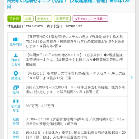
日光市の地場ゼネコンで活躍！【2級建築施工管理】★年休125
日
正社員
急募
転勤なし
学歴不問
女性のおしごと掲載中
情報更新日：2026/05/29
終了予定日：
2026/10/22
【直行直帰OK！勤怠管理システムの導入で残業削減中】栃木県
内における公共案件・民間案件それぞれの建築施工管理をお任せ
仕事内容
します！★賞与年2回★
【年間休日125日×有休消化率100％】《必須条件》◆2級建築施
工管理技士または、2級建築士をお持ちの方◆建築施工管理の実
対象と
務経験
なる方
【転勤なし】 栃木県日光市今市1525番地 ＜アクセス＞ JR日光線
「今市駅」より徒歩17分 【雇…
勤務地
月給252,000円～302,000円 ※一律手当を含む※経験、能力を考
慮の上決定します。※試用期間3ヶ月（待遇に変…
給与
350万円～422万円
初年度
年収
8：00～17：00（所定労働時間7時間40分／休憩時間80分）※1ヶ
勤務
時間
月単位の変形労働時間制（週平均…
週休2日制（土日休み）※第3土曜日は出勤祝日有給休暇10日～20
休日
休暇
日※下限日数は、入社半年経過後の付与…