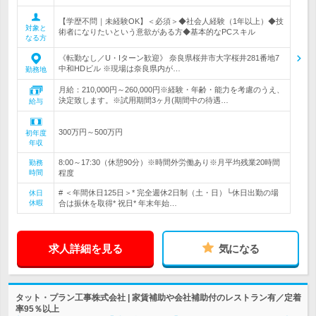
【学歴不問｜未経験OK】＜必須＞◆社会人経験（1年以上）◆技
対象と
術者になりたいという意欲がある方◆基本的なPCスキル
なる方
《転勤なし／U・Iターン歓迎》 奈良県桜井市大字桜井281番地7
中和HDビル ※現場は奈良県内が…
勤務地
月給：210,000円～260,000円※経験・年齢・能力を考慮のうえ、
決定致します。※試用期間3ヶ月(期間中の待遇…
給与
300万円～500万円
初年度
年収
8:00～17:30（休憩90分）※時間外労働あり※月平均残業20時間
勤務
時間
程度
# ＜年間休日125日＞* 完全週休2日制（土・日）└休日出勤の場
休日
休暇
合は振休を取得* 祝日* 年末年始…
求人詳細を見る
気になる
タット・プラン工事株式会社 | 家賃補助や会社補助付のレストラン有／定着
率95％以上