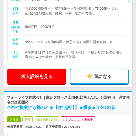
月給300,000円～※固定残業手当/月40時間分：75,000円～含む
超過分は別途支給※経験・年齢・能力を考慮し…
給与
500万円～1000万円
初年度
年収
勤務
9:00～18:00 （実働8時間／休憩60分）時間外労働有無：有
時間
# 年間休日127日* 完全週休2日制（水日）※数ヶ月に1回の日曜出
休日
休暇
勤あり→その場合、振替休日取得に…
求人詳細を見る
気になる
フォーライフ株式会社 | 東証グロース上場◆土地仕入れ、分譲住宅、注文住
宅の企画開発
企画や提案にも携われる【住宅設計】★横浜★年休127日
正社員
急募
完全週休2日制
女性のおしごと掲載中
情報更新日：2026/07/21
終了予定日：
2027/01/11