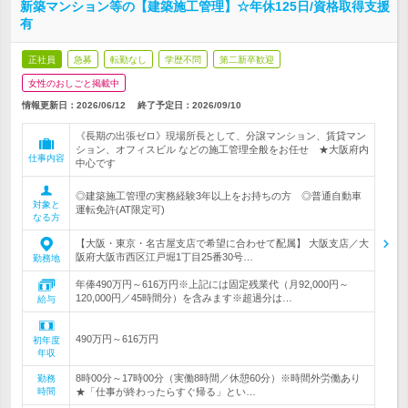
新築マンション等の【建築施工管理】☆年休125日/資格取得支援
有
正社員
急募
転勤なし
学歴不問
第二新卒歓迎
女性のおしごと掲載中
情報更新日：2026/06/12
終了予定日：
2026/09/10
《長期の出張ゼロ》現場所長として、分譲マンション、賃貸マン
ション、オフィスビル などの施工管理全般をお任せ ★大阪府内
仕事内容
中心です
◎建築施工管理の実務経験3年以上をお持ちの方 ◎普通自動車
対象と
運転免許(AT限定可)
なる方
【大阪・東京・名古屋支店で希望に合わせて配属】 大阪支店／大
阪府大阪市西区江戸堀1丁目25番30号…
勤務地
年俸490万円～616万円※上記には固定残業代（月92,000円～
120,000円／45時間分）を含みます※超過分は…
給与
490万円～616万円
初年度
年収
8時00分～17時00分（実働8時間／休憩60分）※時間外労働あり
勤務
時間
★「仕事が終わったらすぐ帰る」とい…