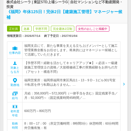
株式会社シーラ | 東証STD上場シーラG│自社マンションなど不動産開発・
投資
《福岡》年休125日！完休2日【建築施工管理】マネージャー候
補
正社員
急募
学歴不問
完全週休2日制
女性のおしごと掲載中
情報更新日：2026/07/14
終了予定日：
2027/01/04
福岡支店にて、新たな事業を支える立ち上げメンバーとして施工
管理業務全般をお任せします。将来的にはマネージャー候補とし
仕事内容
て活躍していただきます。
【学歴不問！経験を活かしてキャリアアップ★】＜必須＞一級建
築施工管理技士の資格／大規模修繕工事の実務経験をお持ちの方
対象と
（アセット・構造不問）
なる方
福岡営業所：福岡県福岡市東区馬出1－13－9 D－1ビル301号室
※転居を伴う転勤はありません。…
勤務地
月給：358,000円～572,000円（一律手当を含む）固定残業手当／
月：92,000円～（固定残業時間45時間／…
給与
600万円～800万円
初年度
年収
8：00～17：00 （所定労働時間：8時間0分）休憩時間：60分時間
勤務
時間
外労働有無：有