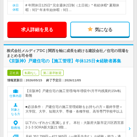
# 年間休日125日* 完全週休2日制（土日祝）* 有給休暇* 夏期休
休日
休暇
暇：9日* 年末年始休暇：9日…
求人詳細を見る
気になる
株式会社メルディアDC | 関西を軸に成長を続ける建設会社／住宅の現場を
まとめる司令塔
《京阪神》戸建住宅の【施工管理】年休125日★経験者募集
正社員
転勤なし
第二新卒歓迎
情報更新日：2026/05/15
終了予定日：
2026/11/05
【京阪神】戸建住宅の施工管理/毎年増収中/月平均残業約15h/転
勤無
仕事内容
■必須条件： 戸建住宅の施工管理経験をお持ちの方＜最終学歴＞
対象と
大学院、大学、短期大学、専修・各種学校、高等専門学校卒以上
なる方
以下のいずれかに配属します。 本社：大阪府大阪市淀川区西宮原
2-1-3 SORA新大阪21 9階…
勤務地
月給 352,799円～422,965円（一律手当含む）※経験・能力・適