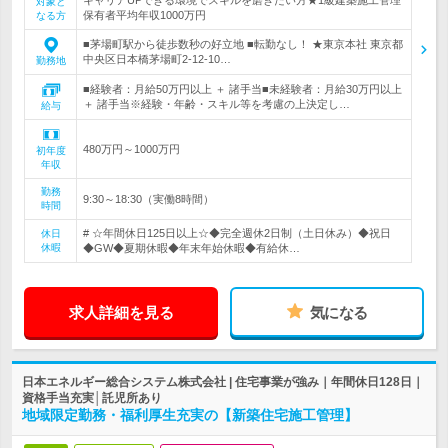
対象と
保有者平均年収1000万円
なる方
■茅場町駅から徒歩数秒の好立地 ■転勤なし！ ★東京本社 東京都
中央区日本橋茅場町2-12-10…
勤務地
■経験者：月給50万円以上 ＋ 諸手当■未経験者：月給30万円以上
＋ 諸手当※経験・年齢・スキル等を考慮の上決定し…
給与
480万円～1000万円
初年度
年収
勤務
9:30～18:30（実働8時間）
時間
# ☆年間休日125日以上☆◆完全週休2日制（土日休み）◆祝日
休日
休暇
◆GW◆夏期休暇◆年末年始休暇◆有給休…
求人詳細を見る
気になる
日本エネルギー総合システム株式会社 | 住宅事業が強み｜年間休日128日｜
資格手当充実│託児所あり
地域限定勤務・福利厚生充実の【新築住宅施工管理】