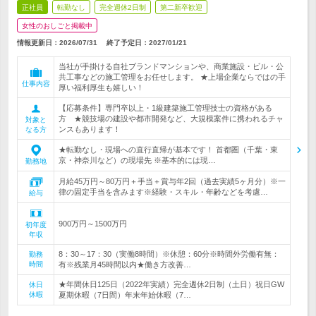
正社員
転勤なし
完全週休2日制
第二新卒歓迎
女性のおしごと掲載中
情報更新日：2026/07/31
終了予定日：
2027/01/21
当社が手掛ける自社ブランドマンションや、商業施設・ビル・公
共工事などの施工管理をお任せします。 ★上場企業ならではの手
仕事内容
厚い福利厚生も嬉しい！
【応募条件】専門卒以上・1級建築施工管理技士の資格がある
方 ★競技場の建設や都市開発など、大規模案件に携われるチャ
対象と
ンスもあります！
なる方
★転勤なし・現場への直行直帰が基本です！ 首都圏（千葉・東
京・神奈川など）の現場先 ※基本的には現…
勤務地
月給45万円～80万円＋手当＋賞与年2回（過去実績5ヶ月分）※一
律の固定手当を含みます※経験・スキル・年齢などを考慮…
給与
900万円～1500万円
初年度
年収
8：30～17：30（実働8時間）※休憩：60分※時間外労働有無：
勤務
時間
有※残業月45時間以内★働き方改善…
★年間休日125日（2022年実績）完全週休2日制（土日）祝日GW
休日
休暇
夏期休暇（7日間）年末年始休暇（7…