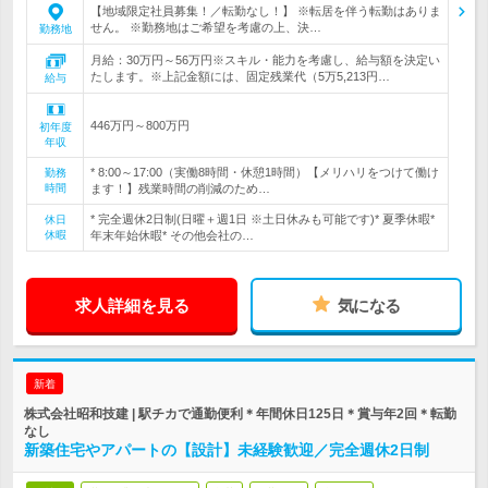
【地域限定社員募集！／転勤なし！】 ※転居を伴う転勤はありま
せん。 ※勤務地はご希望を考慮の上、決…
勤務地
月給：30万円～56万円※スキル・能力を考慮し、給与額を決定い
たします。※上記金額には、固定残業代（5万5,213円…
給与
446万円～800万円
初年度
年収
* 8:00～17:00（実働8時間・休憩1時間）【メリハリをつけて働け
勤務
時間
ます！】残業時間の削減のため…
* 完全週休2日制(日曜＋週1日 ※土日休みも可能です)* 夏季休暇*
休日
休暇
年末年始休暇* その他会社の…
求人詳細を見る
気になる
新着
株式会社昭和技建 | 駅チカで通勤便利＊年間休日125日＊賞与年2回＊転勤
なし
新築住宅やアパートの【設計】未経験歓迎／完全週休2日制