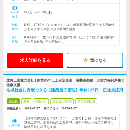
527万円～1000万円
初年度
年収
8:30～17:30※プロジェクトにより就業時間が変更となる可能性
勤務
時間
があります※休憩60分※時間外労働…
# 年間休日日数125日* 完全週休2日制（土日）* 祝日* 夏期休暇*
休日
休暇
年末年始休暇* 年次有給休…
求人詳細を見る
気になる
北興工業株式会社 | 創業85年以上安定企業｜室蘭市勤務｜充実の福利厚生と
健康支援
地域社会に貢献できる【建築施工管理】年休125日・正社員採用
正社員
急募
転勤なし
完全週休2日制
第二新卒歓迎
情報更新日：2026/07/17
終了予定日：
2027/01/07
【資格取得支援と手厚いサポートが魅力】公共・住宅の現場で建
築施工管理。測量補助や工程管理、材料手配など幅広く担当し、
仕事内容
地域貢献し成長を実感。