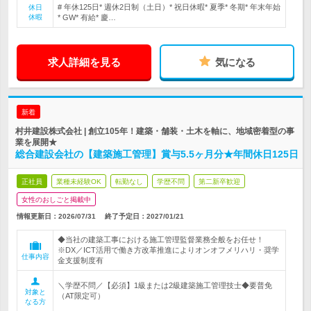
# 年休125日* 週休2日制（土日）* 祝日休暇* 夏季* 冬期* 年末年始
休日
休暇
* GW* 有給* 慶…
求人詳細を見る
気になる
新着
村井建設株式会社 | 創立105年！建築・舗装・土木を軸に、地域密着型の事
業を展開★
総合建設会社の【建築施工管理】賞与5.5ヶ月分★年間休日125日
正社員
業種未経験OK
転勤なし
学歴不問
第二新卒歓迎
女性のおしごと掲載中
情報更新日：2026/07/31
終了予定日：
2027/01/21
◆当社の建築工事における施工管理監督業務全般をお任せ！
※DX／ICT活用で働き方改革推進によりオンオフメリハリ・奨学
仕事内容
金支援制度有
＼学歴不問／【必須】1級または2級建築施工管理技士◆要普免
対象と
（AT限定可）
なる方