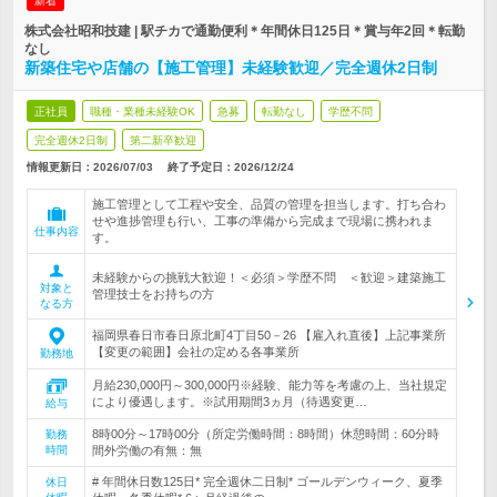
新着
株式会社昭和技建 | 駅チカで通勤便利＊年間休日125日＊賞与年2回＊転勤
なし
新築住宅や店舗の【施工管理】未経験歓迎／完全週休2日制
正社員
職種・業種未経験OK
急募
転勤なし
学歴不問
完全週休2日制
第二新卒歓迎
情報更新日：2026/07/03
終了予定日：
2026/12/24
施工管理として工程や安全、品質の管理を担当します。打ち合わ
せや進捗管理も行い、工事の準備から完成まで現場に携われま
仕事内容
す。
未経験からの挑戦大歓迎！＜必須＞学歴不問 ＜歓迎＞建築施工
対象と
管理技士をお持ちの方
なる方
福岡県春日市春日原北町4丁目50－26 【雇入れ直後】上記事業所
【変更の範囲】会社の定める各事業所
勤務地
月給230,000円～300,000円※経験、能力等を考慮の上、当社規定
により優遇します。※試用期間3ヵ月（待遇変更…
給与
8時00分～17時00分（所定労働時間：8時間）休憩時間：60分時
勤務
時間
間外労働の有無：無
# 年間休日数125日* 完全週休二日制* ゴールデンウィーク、夏季
休日