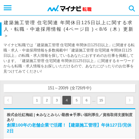
建築施工管理 住宅関連 年間休日125日以上に関する求
人・転職・中途採用情報 (4ページ目 )＜8/6（木）更新
＞
マイナビ転職では「建築施工管理 住宅関連 年間休日125日以上」に関連する転
職・求人・中途採用情報を多数掲載中!「建築施工管理 住宅関連 年間休日125
日以上」の転職・求人情報を探しているあなたにおすすめのお仕事を掲載して
います。「建築施工管理 住宅関連 年間休日125日以上」に関連するキーワード
からも転職・求人情報をお探しいただけるので、あなたにぴったりのお仕事を
見つけてみてください!
151～200件 (全726件中)
…
1
2
3
4
5
6
15
株式会社紅梅組 | ★みなとみらい勤務★手厚い福利厚生／資格取得支援制度
あり
創業100年の老舗企業で活躍！【建築施工管理】年休127日/完休
2日