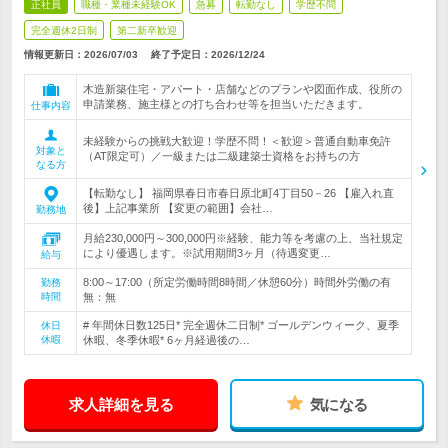
正社員
職種・業種未経験OK
急募
転勤なし
学歴不問
完全週休2日制
第二新卒歓迎
情報更新日：2026/07/03
終了予定日：
2026/12/24
木造新築住宅・アパート・店舗などのプランや図面作成、役所の
申請業務、施主様との打ち合わせ等を担当いただきます。
仕事内容
未経験からの挑戦大歓迎！学歴不問！＜歓迎＞普通自動車免許
対象と
（AT限定可）／一級または二級建築士資格をお持ちの方
なる方
【転勤なし】 福岡県春日市春日原北町4丁目50－26 【雇入れ直
後】上記事業所 【変更の範囲】会社…
勤務地
月給230,000円～300,000円※経験、能力等を考慮の上、当社規定
により優遇します。※試用期間3ヶ月（待遇変更…
給与
8:00～17:00（所定労働時間8時間／休憩60分）時間外労働の有
勤務
時間
無：無
# 年間休日数125日* 完全週休二日制* ゴールデンウィーク、夏季
休日
休暇
休暇、冬季休暇* 6ヶ月経過後の…
求人詳細を見る
気になる