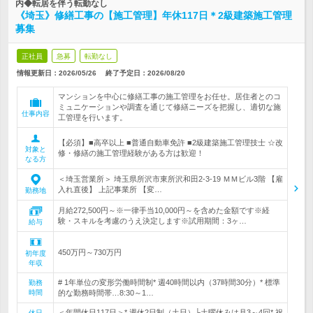
内◆転居を伴う転勤なし
《埼玉》修繕工事の【施工管理】年休117日＊2級建築施工管理
募集
正社員
急募
転勤なし
情報更新日：2026/05/26
終了予定日：
2026/08/20
マンションを中心に修繕工事の施工管理をお任せ。居住者とのコ
ミュニケーションや調査を通じて修繕ニーズを把握し、適切な施
仕事内容
工管理を行います。
【必須】■高卒以上 ■普通自動車免許 ■2級建築施工管理技士 ☆改
対象と
修・修繕の施工管理経験がある方は歓迎！
なる方
＜埼玉営業所＞ 埼玉県所沢市東所沢和田2-3-19 ＭＭビル3階 【雇
入れ直後】 上記事業所 【変…
勤務地
月給272,500円～※一律手当10,000円～を含めた金額です※経
験・スキルを考慮のうえ決定します※試用期間：3ヶ…
給与
450万円～730万円
初年度
年収
# 1年単位の変形労働時間制* 週40時間以内（37時間30分）* 標準
勤務
時間
的な勤務時間帯…8:30～1…
＜年間休日117日＞* 週休2日制（土日）└土曜休みは月3～4回* 祝
休日