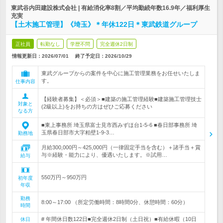
東武谷内田建設株式会社 | 有給消化率8割／平均勤続年数16.9年／福利厚生
充実
【土木施工管理】《埼玉》＊年休122日＊東武鉄道グループ
正社員
転勤なし
学歴不問
完全週休2日制
情報更新日：2026/07/01
終了予定日：
2026/10/29
東武グループからの案件を中心に施工管理業務をお任せいたしま
す。
仕事内容
【経験者募集】＜必須＞■建築の施工管理経験■建築施工管理技士
対象と
(2級以上)をお持ちの方はぜひご応募ください
なる方
■東上事務所 埼玉県富士見市西みずほ台1-5-6 ■春日部事務所 埼
玉県春日部市大字粕壁1-9-3…
勤務地
月給300,000円～425,000円（一律固定手当を含む）＋諸手当＋賞
与※経験・能力により、優遇いたします。※試用…
給与
550万円～950万円
初年度
年収
勤務
8:00～17:00 （所定労働時間：8時間0分、休憩時間：60分）
時間
# 年間休日数122日■完全週休2日制（土日祝）■有給休暇（10日
休日