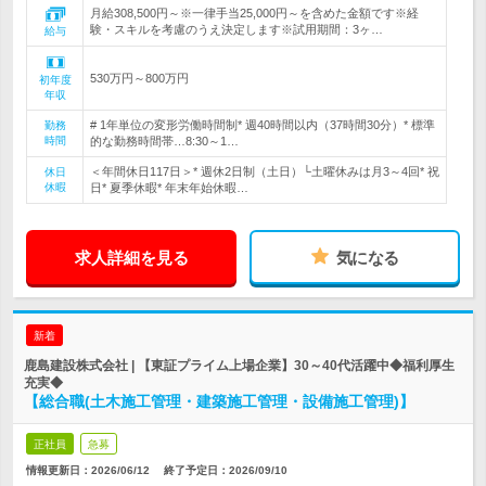
月給308,500円～※一律手当25,000円～を含めた金額です※経
験・スキルを考慮のうえ決定します※試用期間：3ヶ…
給与
530万円～800万円
初年度
年収
# 1年単位の変形労働時間制* 週40時間以内（37時間30分）* 標準
勤務
時間
的な勤務時間帯…8:30～1…
＜年間休日117日＞* 週休2日制（土日）└土曜休みは月3～4回* 祝
休日
休暇
日* 夏季休暇* 年末年始休暇…
求人詳細を見る
気になる
新着
鹿島建設株式会社 | 【東証プライム上場企業】30～40代活躍中◆福利厚生
充実◆
【総合職(土木施工管理・建築施工管理・設備施工管理)】
正社員
急募
情報更新日：2026/06/12
終了予定日：
2026/09/10