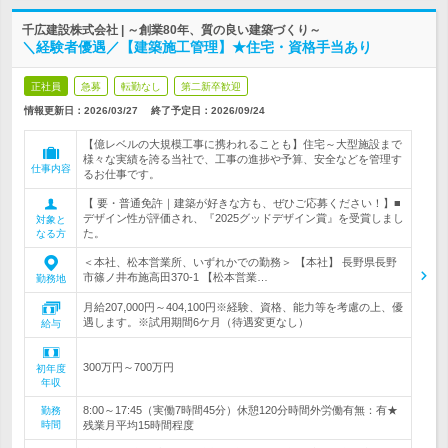
千広建設株式会社 | ～創業80年、質の良い建築づくり～
＼経験者優遇／【建築施工管理】★住宅・資格手当あり
正社員
急募
転勤なし
第二新卒歓迎
情報更新日：2026/03/27
終了予定日：
2026/09/24
【億レベルの大規模工事に携われることも】住宅～大型施設まで
様々な実績を誇る当社で、工事の進捗や予算、安全などを管理す
仕事内容
るお仕事です。
【 要・普通免許｜建築が好きな方も、ぜひご応募ください！】■
デザイン性が評価され、『2025グッドデザイン賞』を受賞しまし
対象と
た。
なる方
＜本社、松本営業所、いずれかでの勤務＞ 【本社】 長野県長野
市篠ノ井布施高田370-1 【松本営業…
勤務地
月給207,000円～404,100円※経験、資格、能力等を考慮の上、優
遇します。※試用期間6ケ月（待遇変更なし）
給与
300万円～700万円
初年度
年収
8:00～17:45（実働7時間45分）休憩120分時間外労働有無：有★
勤務
時間
残業月平均15時間程度