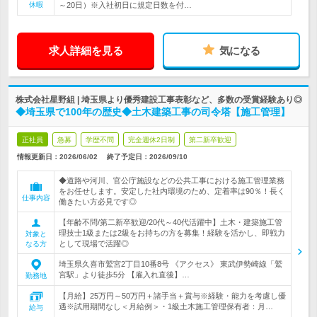
休暇
～20日）※入社初日に規定日数を付…
求人詳細を見る
気になる
株式会社星野組 | 埼玉県より優秀建設工事表彰など、多数の受賞経験あり◎
◆埼玉県で100年の歴史◆土木建築工事の司令塔【施工管理】
正社員
急募
学歴不問
完全週休2日制
第二新卒歓迎
情報更新日：2026/06/02
終了予定日：
2026/09/10
◆道路や河川、官公庁施設などの公共工事における施工管理業務
をお任せします。安定した社内環境のため、定着率は90％！長く
仕事内容
働きたい方必見です◎
【年齢不問/第二新卒歓迎/20代～40代活躍中】土木・建築施工管
理技士1級または2級をお持ちの方を募集！経験を活かし、即戦力
対象と
として現場で活躍◎
なる方
埼玉県久喜市鷲宮2丁目10番8号 《アクセス》 東武伊勢崎線「鷲
宮駅」より徒歩5分 【雇入れ直後】…
勤務地
【月給】25万円～50万円＋諸手当＋賞与※経験・能力を考慮し優
遇※試用期間なし＜月給例＞・1級土木施工管理保有者：月…
給与