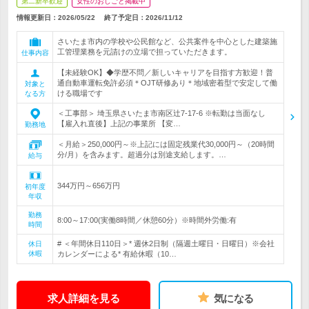
第二新卒歓迎
女性のおしごと掲載中
情報更新日：2026/05/22
終了予定日：
2026/11/12
さいたま市内の学校や公民館など、公共案件を中心とした建築施
工管理業務を元請けの立場で担っていただきます。
仕事内容
【未経験OK】◆学歴不問／新しいキャリアを目指す方歓迎！普
通自動車運転免許必須＊OJT研修あり＊地域密着型で安定して働
対象と
ける職場です
なる方
＜工事部＞ 埼玉県さいたま市南区辻7-17-6 ※転勤は当面なし
【雇入れ直後】上記の事業所 【変…
勤務地
＜月給＞250,000円～※上記には固定残業代30,000円～（20時間
分/月）を含みます。超過分は別途支給します。…
給与
344万円～656万円
初年度
年収
勤務
8:00～17:00(実働8時間／休憩60分）※時間外労働:有
時間
# ＜年間休日110日＞* 週休2日制（隔週土曜日・日曜日）※会社
休日
休暇
カレンダーによる* 有給休暇（10…
求人詳細を見る
気になる