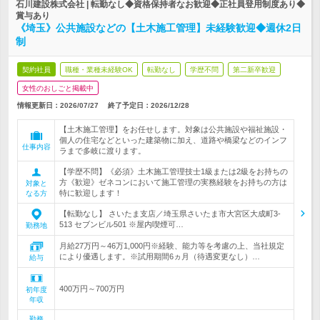
石川建設株式会社 | 転勤なし◆資格保持者なお歓迎◆正社員登用制度あり◆
賞与あり
《埼玉》公共施設などの【土木施工管理】未経験歓迎◆週休2日
制
契約社員
職種・業種未経験OK
転勤なし
学歴不問
第二新卒歓迎
女性のおしごと掲載中
情報更新日：2026/07/27
終了予定日：
2026/12/28
【土木施工管理】をお任せします。対象は公共施設や福祉施設・
個人の住宅などといった建築物に加え、道路や橋梁などのインフ
仕事内容
ラまで多岐に渡ります。
【学歴不問】《必須》土木施工管理技士1級または2級をお持ちの
方《歓迎》ゼネコンにおいて施工管理の実務経験をお持ちの方は
対象と
特に歓迎します！
なる方
【転勤なし】 さいたま支店／埼玉県さいたま市大宮区大成町3-
513 セブンビル501 ※屋内喫煙可…
勤務地
月給27万円～46万1,000円※経験、能力等を考慮の上、当社規定
により優遇します。※試用期間6ヵ月（待遇変更なし）…
給与
400万円～700万円
初年度
年収
勤務