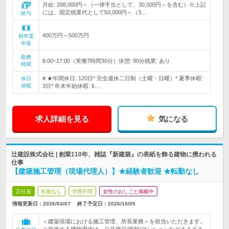
月給: 288,000円～（一律手当として、30,000円～を含む）※上記
には、固定残業代として50,000円～（3…
給与
400万円～500万円
初年度
年収
勤務
8:00~17:00（実働7時間30分）休憩: 90分残業: あり
時間
# ★年間休日: 120日* 完全週休二日制（土曜・日曜）* 夏季休暇:
休日
休暇
3日* 年末年始休暇: 6…
求人詳細を見る
気になる
辻建設株式会社 | 創業110年、雑誌『新建築』の表紙を飾る建物に携われる
仕事
【建築施工管理（現場代理人）】★経験者歓迎 ★転勤なし
正社員
転勤なし
学歴不問
女性のおしごと掲載中
情報更新日：2026/04/07
終了予定日：
2026/10/05
＜建築現場における施工管理、所長業務＞を担当いただきます。