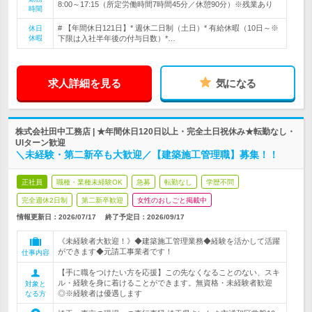
8:00～17:15（所定労働時間7時間45分／休憩90分）※残業あり
時間
# 【年間休日121日】* 週休二日制（土日）* 有給休暇（10日～※
休日
休暇
下限は入社半年後の付与日数）*…
求人詳細を見る
気になる
株式会社田中工務店 | ★年間休日120日以上・完全土日祝休み★転勤なし・
UIターン歓迎
＼未経験・第二新卒も大歓迎／【建築施工管理職】募集！！
正社員
職種・業種未経験OK
急募
転勤なし
学歴不問
完全週休2日制
第二新卒歓迎
女性のおしごと掲載中
情報更新日：2026/07/17
終了予定日：
2026/09/17
《未経験者大歓迎！》◆建築施工管理業務◆経験を活かして活躍
ができます◆元請工事業者です！
仕事内容
【手に職をつけたい方を応援】この先なくなることのない、スキ
ル・経験を身に着けることができます。無資格・未経験者歓迎
対象と
◎※経験者は優遇します
なる方