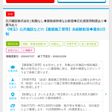
新着
石川建設株式会社 | 転勤なし◆資格保持者なお歓迎◆正社員登用制度あり◆
賞与あり
《埼玉》公共施設などの【建築施工管理】未経験歓迎◆週休2日
制
契約社員
職種・業種未経験OK
転勤なし
学歴不問
第二新卒歓迎
女性のおしごと掲載中
情報更新日：2026/07/27
終了予定日：
2026/12/28
【建築施工管理】をお任せします。対象は公共施設や福祉施設・
個人の住宅などといった建築物に加え、道路や橋梁などのインフ
仕事内容
ラまで多岐に渡ります。
【学歴不問】《必須》建築施工管理技士1級または2級をお持ちの
方《歓迎》ゼネコンにおいて施工管理の実務経験をお持ちの方は
対象と
特に歓迎します！
なる方
【転勤なし】 さいたま支店／埼玉県さいたま市大宮区大成町3-
513 セブンビル501 ※屋内喫煙可…
勤務地
月給27万円～46万1,000円※経験、能力等を考慮の上、当社規定
により優遇します。※試用期間6ヵ月（待遇変更なし）…
給与