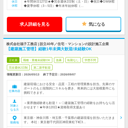
★年間休日127日★◆完全週休2日制（土・日）◆祝日◆GW休暇
休日
休暇
◆夏季休暇（3～5日）◆年末年始休暇（…
求人詳細を見る
気になる
株式会社福子工務店 | 設立40年／住宅・マンションの設計施工企業
【建築施工管理】経験1年未満大歓迎/未経験OK
正社員
職種・業種未経験OK
急募
転勤なし
学歴不問
完全週休2日制
第二新卒歓迎
情報更新日：2026/05/13
終了予定日：
2026/09/07
建築現場における安全・品質・工程の管理業務を担当。先輩のサ
ポートのもと段階的にスキルを磨き、将来的には大規模案件にも
仕事内容
挑戦できます。
＜業界微経験者も歓迎！＞◇建築施工管理の経験をお持ちなら活
対象と
かせます！★年休120日★資格取得支援あり
なる方
東京都・神奈川県・埼玉県・千葉県の建築現場を担当いただきま
す。 本社：東京都千代田区神田東松下町3…
勤務地