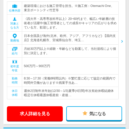
建築現場における施工管理を担当。※施工例：Otemachi One、
東京ポートシティ竹芝等
仕事内容
《四大卒・高専専攻科卒以上》20~60代まで、幅広い年齢層の技
術者が活躍中/施工管理者としての成長やキャリアの広がりを求め
対象と
ている方、歓迎します。
なる方
日本全国及び海外(北米、欧州、アジア、アフリカなど) 【国内支
店】北海道札幌市、宮城県仙台市、埼玉…
勤務地
月給30万円以上※経験・年齢などを勘案して、当社規程により個
別に決定します。
給与
500万円～900万円
初年度
年収
8:30～17:30（実働8時間以内）※繁忙度に応じて協定の範囲内で
勤務
時間
時間外労働があります※残業手当あ…
週休2日制年末年始(12/30～1/3)夏季(4日間)年次有給休暇結婚休
休日
休暇
暇忌引休暇看護休暇産前・産後…
求人詳細を見る
気になる