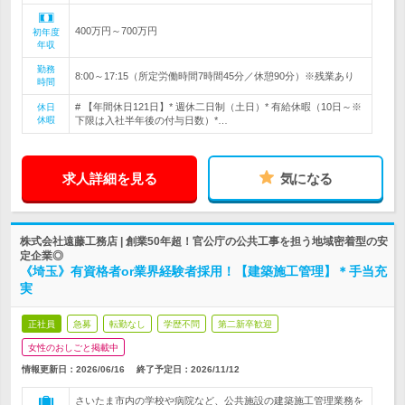
400万円～700万円
初年度
年収
勤務
8:00～17:15（所定労働時間7時間45分／休憩90分）※残業あり
時間
# 【年間休日121日】* 週休二日制（土日）* 有給休暇（10日～※
休日
休暇
下限は入社半年後の付与日数）*…
求人詳細を見る
気になる
株式会社遠藤工務店 | 創業50年超！官公庁の公共工事を担う地域密着型の安
定企業◎
《埼玉》有資格者or業界経験者採用！【建築施工管理】＊手当充
実
正社員
急募
転勤なし
学歴不問
第二新卒歓迎
女性のおしごと掲載中
情報更新日：2026/06/16
終了予定日：
2026/11/12
さいたま市内の学校や病院など、公共施設の建築施工管理業務を