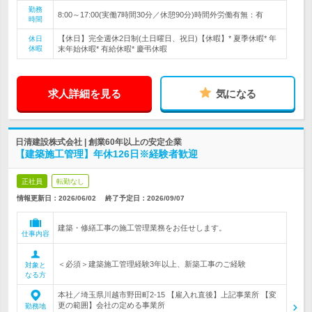
勤務
8:00～17:00(実働7時間30分／休憩90分)時間外労働有無：有
時間
【休日】完全週休2日制(土日曜日、祝日)【休暇】* 夏季休暇* 年
休日
休暇
末年始休暇* 有給休暇* 慶弔休暇
求人詳細を見る
気になる
日清建設株式会社 | 創業60年以上の安定企業
【建築施工管理】年休126日※経験者歓迎
正社員
転勤なし
情報更新日：2026/06/02
終了予定日：
2026/09/07
建築・修繕工事の施工管理業務をお任せします。
仕事内容
＜必須＞建築施工管理経験3年以上、新築工事のご経験
対象と
なる方
本社／埼玉県川越市野田町2-15 【雇入れ直後】上記事業所 【変
更の範囲】会社の定める事業所
勤務地