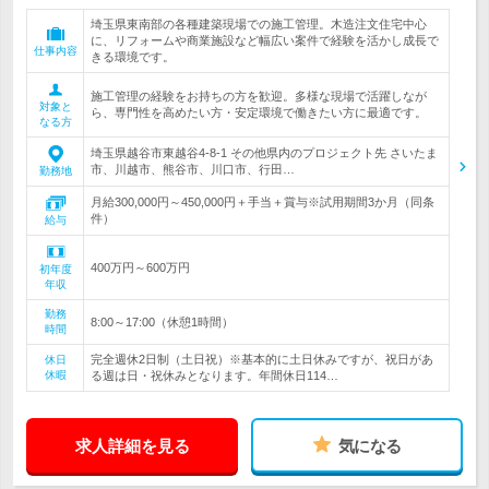
埼玉県東南部の各種建築現場での施工管理。木造注文住宅中心
に、リフォームや商業施設など幅広い案件で経験を活かし成長で
仕事内容
きる環境です。
施工管理の経験をお持ちの方を歓迎。多様な現場で活躍しなが
対象と
ら、専門性を高めたい方・安定環境で働きたい方に最適です。
なる方
埼玉県越谷市東越谷4-8-1 その他県内のプロジェクト先 さいたま
市、川越市、熊谷市、川口市、行田…
勤務地
月給300,000円～450,000円＋手当＋賞与※試用期間3か月（同条
件）
給与
400万円～600万円
初年度
年収
勤務
8:00～17:00（休憩1時間）
時間
完全週休2日制（土日祝）※基本的に土日休みですが、祝日があ
休日
休暇
る週は日・祝休みとなります。年間休日114…
求人詳細を見る
気になる