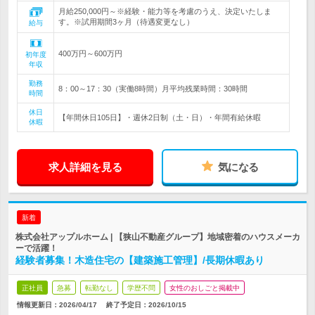
月給250,000円～※経験・能力等を考慮のうえ、決定いたしま
す。※試用期間3ヶ月（待遇変更なし）
給与
400万円～600万円
初年度
年収
勤務
8：00～17：30（実働8時間）月平均残業時間：30時間
時間
休日
【年間休日105日】・週休2日制（土・日）・年間有給休暇
休暇
求人詳細を見る
気になる
新着
株式会社アップルホーム | 【狭山不動産グループ】地域密着のハウスメーカ
ーで活躍！
経験者募集！木造住宅の【建築施工管理】/長期休暇あり
正社員
急募
転勤なし
学歴不問
女性のおしごと掲載中
情報更新日：2026/04/17
終了予定日：
2026/10/15