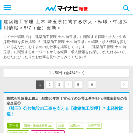
建築施工管理 土木 埼玉県に関する求人・転職・中途採
用情報＜8/7（金）更新＞
マイナビ転職では「建築施工管理 土木 埼玉県」に関連する転職・求人・中途
採用情報を多数掲載中!「建築施工管理 土木 埼玉県」の転職・求人情報を探し
ているあなたにおすすめのお仕事を掲載しています。「建築施工管理 土木 埼
玉県」に関連するキーワードからも転職・求人情報をお探しいただけるので、
あなたにぴったりのお仕事を見つけてみてください!
1～50件 (全434件中)
…
1
2
3
4
5
9
株式会社遠藤工務店 | 創業50年超！官公庁の公共工事を担う地域密着型の安
定企業◎
《埼玉》公共施設の工事を支える【建築施工管理】＊未経験歓
迎！
正社員
職種・業種未経験OK
急募
転勤なし
学歴不問