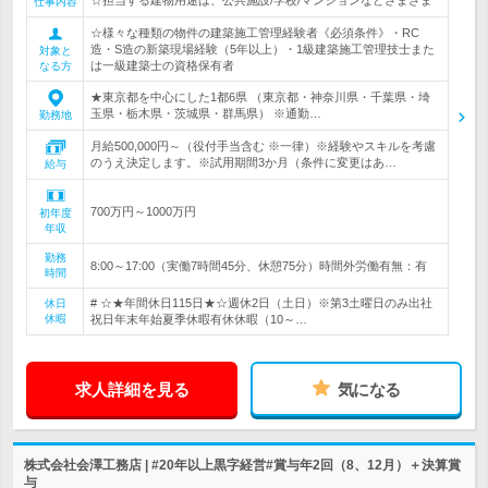
☆担当する建物用途は、公共施設/学校/マンションなどさまざま
仕事内容
☆様々な種類の物件の建築施工管理経験者《必須条件》・RC
造・S造の新築現場経験（5年以上）・1級建築施工管理技士また
対象と
は一級建築士の資格保有者
なる方
★東京都を中心にした1都6県 （東京都・神奈川県・千葉県・埼
玉県・栃木県・茨城県・群馬県） ※通勤…
勤務地
月給500,000円～（役付手当含む ※一律）※経験やスキルを考慮
のうえ決定します。※試用期間3か月（条件に変更はあ…
給与
700万円～1000万円
初年度
年収
勤務
8:00～17:00（実働7時間45分、休憩75分）時間外労働有無：有
時間
# ☆★年間休日115日★☆週休2日（土日）※第3土曜日のみ出社
休日
休暇
祝日年末年始夏季休暇有休休暇（10～…
求人詳細を見る
気になる
株式会社会澤工務店 | #20年以上黒字経営#賞与年2回（8、12月）＋決算賞
与