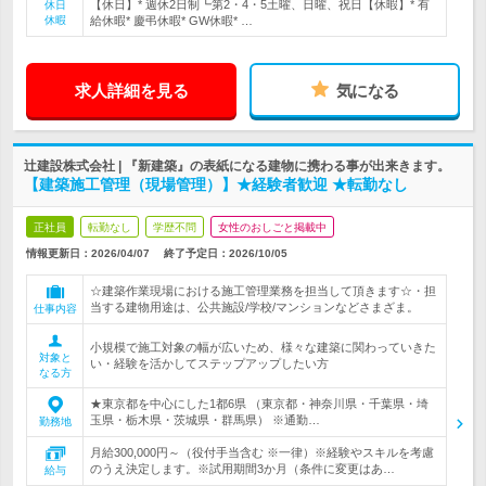
【休日】* 週休2日制┗第2・4・5土曜、日曜、祝日【休暇】* 有
休日
休暇
給休暇* 慶弔休暇* GW休暇* …
求人詳細を見る
気になる
辻建設株式会社 | 『新建築』の表紙になる建物に携わる事が出来きます。
【建築施工管理（現場管理）】★経験者歓迎 ★転勤なし
正社員
転勤なし
学歴不問
女性のおしごと掲載中
情報更新日：2026/04/07
終了予定日：
2026/10/05
☆建築作業現場における施工管理業務を担当して頂きます☆・担
当する建物用途は、公共施設/学校/マンションなどさまざま。
仕事内容
小規模で施工対象の幅が広いため、様々な建築に関わっていきた
対象と
い・経験を活かしてステップアップしたい方
なる方
★東京都を中心にした1都6県 （東京都・神奈川県・千葉県・埼
玉県・栃木県・茨城県・群馬県） ※通勤…
勤務地
月給300,000円～（役付手当含む ※一律）※経験やスキルを考慮
のうえ決定します。※試用期間3か月（条件に変更はあ…
給与