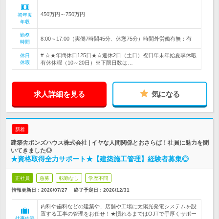
450万円～750万円
初年度
年収
勤務
8:00～17:00（実働7時間45分、休憩75分）時間外労働有無：有
時間
# ☆★年間休日125日★☆週休2日（土日）祝日年末年始夏季休暇
休日
休暇
有休休暇（10～20日）※下限日数は…
求人詳細を見る
気になる
新着
建築舎ボンズハウス株式会社 | イヤな人間関係とおさらば！社員に魅力を聞
いてきました◎
★資格取得全力サポート★【建築施工管理】経験者募集◎
正社員
急募
転勤なし
学歴不問
情報更新日：2026/07/27
終了予定日：
2026/12/31
内科や歯科などの建築や、店舗や工場に太陽光発電システムを設
置する工事の管理をお任せ！★慣れるまではOJTで手厚くサポー
仕事内容