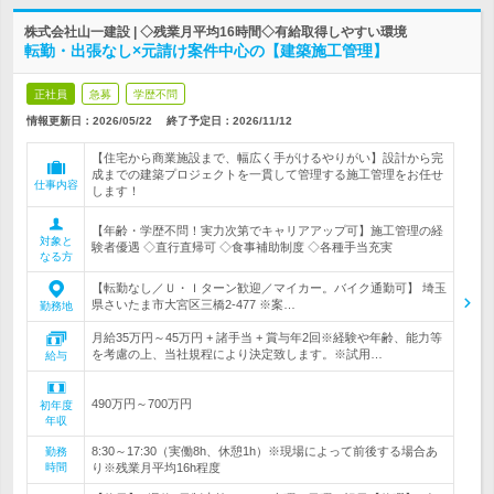
株式会社山一建設 | ◇残業月平均16時間◇有給取得しやすい環境
転勤・出張なし×元請け案件中心の【建築施工管理】
正社員
急募
学歴不問
情報更新日：2026/05/22
終了予定日：
2026/11/12
【住宅から商業施設まで、幅広く手がけるやりがい】設計から完
成までの建築プロジェクトを一貫して管理する施工管理をお任せ
仕事内容
します！
【年齢・学歴不問！実力次第でキャリアアップ可】施工管理の経
対象と
験者優遇 ◇直行直帰可 ◇食事補助制度 ◇各種手当充実
なる方
【転勤なし／Ｕ・Ｉターン歓迎／マイカー。バイク通勤可】 埼玉
県さいたま市大宮区三橋2-477 ※案…
勤務地
月給35万円～45万円 + 諸手当 + 賞与年2回※経験や年齢、能力等
を考慮の上、当社規程により決定致します。※試用…
給与
490万円～700万円
初年度
年収
8:30～17:30（実働8h、休憩1h）※現場によって前後する場合あ
勤務
時間
り※残業月平均16h程度