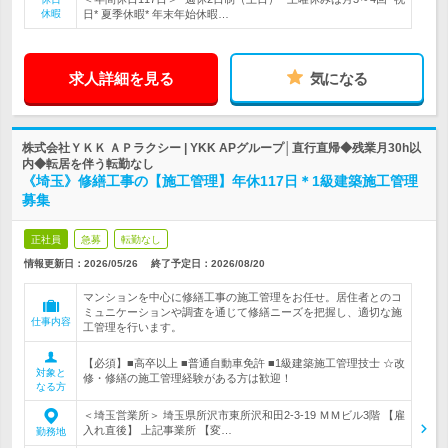
休暇
日* 夏季休暇* 年末年始休暇…
求人詳細を見る
気になる
株式会社ＹＫＫ ＡＰラクシー | YKK APグループ│直行直帰◆残業月30h以
内◆転居を伴う転勤なし
《埼玉》修繕工事の【施工管理】年休117日＊1級建築施工管理
募集
正社員
急募
転勤なし
情報更新日：2026/05/26
終了予定日：
2026/08/20
マンションを中心に修繕工事の施工管理をお任せ。居住者とのコ
ミュニケーションや調査を通じて修繕ニーズを把握し、適切な施
仕事内容
工管理を行います。
【必須】■高卒以上 ■普通自動車免許 ■1級建築施工管理技士 ☆改
対象と
修・修繕の施工管理経験がある方は歓迎！
なる方
＜埼玉営業所＞ 埼玉県所沢市東所沢和田2-3-19 ＭＭビル3階 【雇
入れ直後】 上記事業所 【変…
勤務地