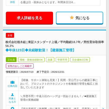
休暇
る週は日・祝休みとなります。年間休日114…
求人詳細を見る
気になる
新着
株式会社植木組 | 東証スタンダード上場／平均勤続18.7年／男性育休取得率
56.3%
◆年休123日◆未経験歓迎！【建築施工管理】
正社員
職種・業種未経験OK
急募
学歴不問
完全週休2日制
女性のおしごと掲載中
情報更新日：2026/07/10
終了予定日：
2026/12/31
【研修、サポート体制も充実！】民間・官公庁からの建築工事に
おいて、プロジェクトのマネジメントや各種進行管理を幅広く担
仕事内容
当していただきます
＼学歴不問！中途入社のハンデは一切ありません！／■建築施工
対象と
管理の実務経験
なる方
【直行直帰可／首都圏（主に東京、神奈川、埼玉、千葉等）エリ