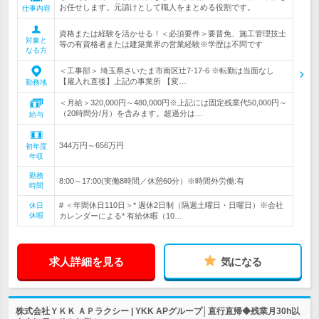
お任せします。元請けとして職人をまとめる役割です。
仕事内容
資格または経験を活かせる！＜必須要件＞要普免、施工管理技士
対象と
等の有資格者または建築業界の営業経験※学歴は不問です
なる方
＜工事部＞ 埼玉県さいたま市南区辻7-17-6 ※転勤は当面なし
【雇入れ直後】上記の事業所 【変…
勤務地
＜月給＞320,000円～480,000円※上記には固定残業代50,000円～
（20時間分/月）を含みます。超過分は…
給与
344万円～656万円
初年度
年収
勤務
8:00～17:00(実働8時間／休憩60分）※時間外労働:有
時間
# ＜年間休日110日＞* 週休2日制（隔週土曜日・日曜日）※会社
休日
休暇
カレンダーによる* 有給休暇（10…
求人詳細を見る
気になる
株式会社ＹＫＫ ＡＰラクシー | YKK APグループ│直行直帰◆残業月30h以