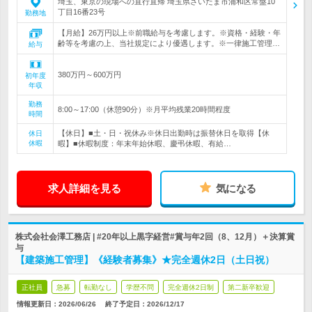
埼玉、東京の現場への直行直帰 埼玉県さいたま市浦和区常盤10
丁目16番23号
勤務地
【月給】26万円以上※前職給与を考慮します。※資格・経験・年
齢等を考慮の上、当社規定により優遇します。※一律施工管理…
給与
380万円～600万円
初年度
年収
勤務
8:00～17:00（休憩90分）※月平均残業20時間程度
時間
【休日】■土・日・祝休み※休日出勤時は振替休日を取得【休
休日
休暇
暇】■休暇制度：年末年始休暇、慶弔休暇、有給…
求人詳細を見る
気になる
株式会社会澤工務店 | #20年以上黒字経営#賞与年2回（8、12月）＋決算賞
与
【建築施工管理】《経験者募集》★完全週休2日（土日祝）
正社員
急募
転勤なし
学歴不問
完全週休2日制
第二新卒歓迎
情報更新日：2026/06/26
終了予定日：
2026/12/17