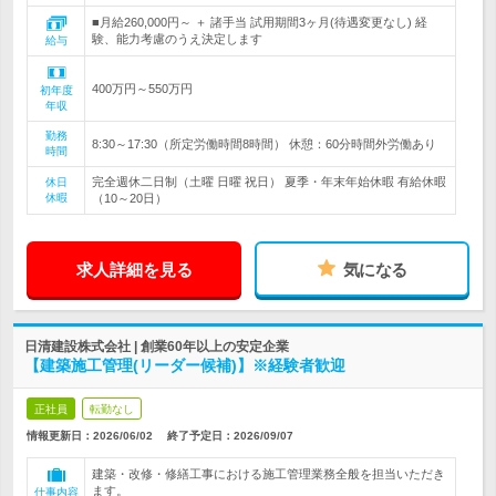
■月給260,000円～ ＋ 諸手当 試用期間3ヶ月(待遇変更なし) 経
験、能力考慮のうえ決定します
給与
400万円～550万円
初年度
年収
勤務
8:30～17:30（所定労働時間8時間） 休憩：60分時間外労働あり
時間
完全週休二日制（土曜 日曜 祝日） 夏季・年末年始休暇 有給休暇
休日
休暇
（10～20日）
求人詳細を見る
気になる
日清建設株式会社 | 創業60年以上の安定企業
【建築施工管理(リーダー候補)】※経験者歓迎
正社員
転勤なし
情報更新日：2026/06/02
終了予定日：
2026/09/07
建築・改修・修繕工事における施工管理業務全般を担当いただき
ます。
仕事内容