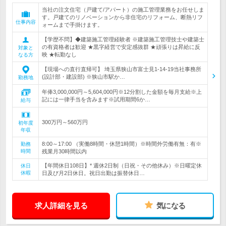
当社の注文住宅（戸建て/アパート）の施工管理業務をお任せしま
す。戸建てのリノベーションから非住宅のリフォーム、断熱リフ
仕事内容
ォームまで手掛けます。
【学歴不問】◆建築施工管理経験者 ※建築施工管理技士や建築士
の有資格者は歓迎 ★黒字経営で安定感抜群 ★頑張りは昇給に反
対象と
映 ★転勤なし
なる方
【現場への直行直帰可】 埼玉県狭山市富士見1-14-19当社事務所
(設計部・建設部) ※狭山市駅か…
勤務地
年俸3,000,000円～5,604,000円※12分割した金額を毎月支給※上
記には一律手当を含みます※試用期間6か…
給与
300万円～560万円
初年度
年収
8:00～17:00 （実働8時間・休憩1時間）※時間外労働有無：有※
勤務
時間
残業月30時間以内
【年間休日108日】* 週休2日制（日祝・その他休み）※日曜定休
休日
休暇
日及び月2日休日。祝日出勤は振替休日…
求人詳細を見る
気になる