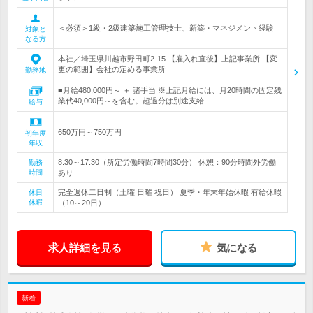
＜必須＞1級・2級建築施工管理技士、新築・マネジメント経験
対象と
なる方
本社／埼玉県川越市野田町2-15 【雇入れ直後】上記事業所 【変
更の範囲】会社の定める事業所
勤務地
■月給480,000円～ ＋ 諸手当 ※上記月給には、月20時間の固定残
業代40,000円～を含む。超過分は別途支給…
給与
650万円～750万円
初年度
年収
8:30～17:30（所定労働時間7時間30分） 休憩：90分時間外労働
勤務
時間
あり
完全週休二日制（土曜 日曜 祝日） 夏季・年末年始休暇 有給休暇
休日
休暇
（10～20日）
求人詳細を見る
気になる
新着