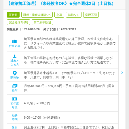
【建築施工管理】《未経験者OK》★完全週休2日（土日祝）
正社員
職種・業種未経験OK
急募
転勤なし
学歴不問
完全週休2日制
第二新卒歓迎
情報更新日：2026/06/26
終了予定日：
2026/12/17
埼玉県東南部の各種建築現場での施工管理。木造注文住宅中心
に、リフォームや商業施設など幅広い案件で経験を活かし成長で
仕事内容
きる環境です。
施工管理の経験をお持ちの方を歓迎。多様な現場で活躍しなが
対象と
ら、専門性を高めたい方・安定環境で働きたい方に最適です。
なる方
埼玉県越谷市東越谷4-8-1 その他県内のプロジェクト先 さいたま
市、川越市、熊谷市、川口市、行田…
勤務地
月給300,000円～450,000円＋手当＋賞与※試用期間3か月（同条
件）
給与
400万円～600万円
初年度
年収
勤務
8:00～17:00（休憩1時間）
時間
完全週休2日制（土日祝）※基本的に土日休みですが、祝日があ
休日