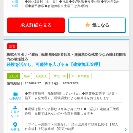
◆週休2日制（土、日）◆祝日◆GW休暇◆夏季休暇◆年末年始休
休日
休暇
暇◆慶弔休暇◆有給休暇※土曜日は月3回程…
求人詳細を見る
気になる
新着
株式会社タナベ建設 | 転勤無/経験者歓迎・無資格OK/残業少なめ/車1時間圏
内の現場対応
経験を活かし、可能性を広げる★【建築施工管理】
正社員
急募
転勤なし
学歴不問
第二新卒歓迎
情報更新日：2026/07/27
終了予定日：
2026/12/28
◆直行直帰可・残業0時間に近い社員も◆建築施工管理（品質・
施工・安全管理）、現場調査による積算等をお任せします！
仕事内容
◆現場は様々で多様なスキルが身につく◆《必須》建築施工管理
対象と
経験 面接ではあなたのやる気を採用します★
なる方
【マイカー通勤可・転勤なし】 埼玉県鴻巣市鴻巣1188-1 【雇入
れ直後】上記事業所 【変更の範囲…
勤務地