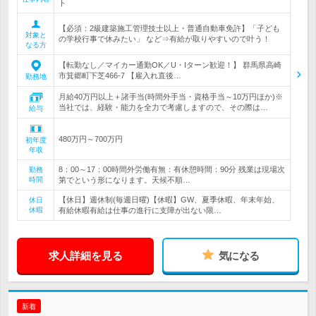
ト
【必須：2級建築施工管理技士以上・普通自動車免許】「子ども
対象と
の学校行事で休みたい」 など⇒有給が取りやすいので叶う！
なる方
【転勤なし／マイカー通勤OK／U・Iターン歓迎！】 群馬県高崎
市箕郷町下芝466-7 【雇入れ直後…
勤務地
月給40万円以上＋諸手当(時間外手当・資格手当～10万円ほか)※
当社では、経験・能力を全力で考慮しますので、その際は…
給与
480万円～700万円
初年度
年収
8：00～17：00時間外労働有無：有休憩時間：90分 残業は現場次
勤務
時間
第でという形になります。天候不順…
【休日】週休制(毎週日曜)【休暇】GW、夏季休暇、年末年始、
休日
休暇
有給休暇有給は仕事の進行に支障が出ない限…
求人詳細を見る
気になる
新着