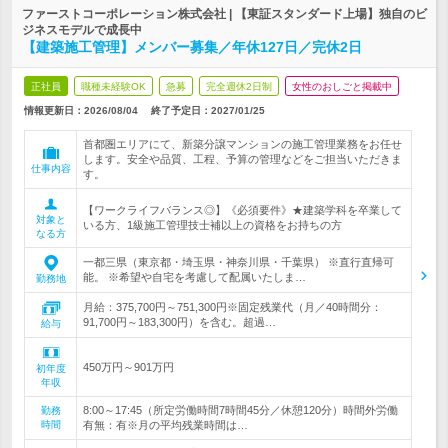
ファーストコーポレーション株式会社 | 【東証スタンダード上場】独自のビ
ジネスモデルで成長中
【建築施工管理】メンバー募集／年休127日／完休2日
正社員
職種未経験OK
急募
完全週休2日制
女性のおしごと掲載中
情報更新日：2026/08/04
終了予定日：
2027/01/25
首都圏エリアにて、新築分譲マンションの施工管理業務をお任せ
します。安全や品質、工程、予算の管理などをご担当いただきま
仕事内容
す。
【ワークライフバランス◎】《必須要件》★建築学科を卒業して
対象と
いる方、1級施工管理技士補以上の資格をお持ちの方
なる方
一都三県（東京都・埼玉県・神奈川県・千葉県） ※直行直帰可
能。 ※希望や自宅を考慮して配属いたしま…
勤務地
月給：375,700円～751,300円※固定残業代（月／40時間分：
91,700円～183,300円）を含む。超過…
給与
450万円～901万円
初年度
年収
8:00～17:45（所定労働時間7時間45分／休憩120分）時間外労働
勤務
時間
有無：有※月の平均残業時間は…