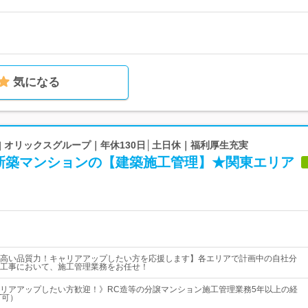
気になる
| オリックスグループ｜年休130日│土日休｜福利厚生充実
新築マンションの【建築施工管理】★関東エリア
高い品質力！キャリアアップしたい方を応援します】各エリアで計画中の自社分
工事において、施工管理業務をお任せ！
リアアップしたい方歓迎！》RC造等の分譲マンション施工管理業務5年以上の経
T可）