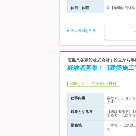
休日・休暇
# 【年間休日休暇
求人詳細を見る
広島八谷建設株式会社 | 設立から
経験者募集！【建築施工
転勤なし
完全週休2日制
仕事内容
自社マンションを
ます。
対象となる方
【経験者優遇】1
ある方。広島で安
勤務地
＜本社＞ 広島県
の…