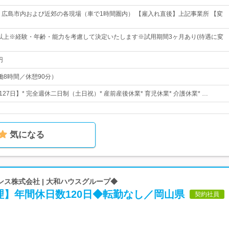
 広島市内および近郊の各現場（車で1時間圏内） 【雇入れ直後】上記事業所 【変
0円以上※経験・年齢・能力を考慮して決定いたします※試用期間3ヶ月あり(待遇に変
円
（実働8時間／休憩90分）
127日】* 完全週休二日制（土日祝）* 産前産後休業* 育児休業* 介護休業* …
気になる
ス株式会社 | 大和ハウスグループ◆
理】年間休日数120日◆転勤なし／岡山県
契約社員