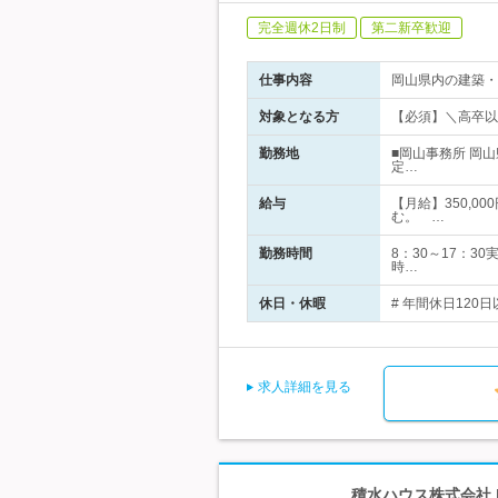
完全週休2日制
第二新卒歓迎
仕事内容
岡山県内の建築・
対象となる方
【必須】＼高卒以
勤務地
■岡山事務所 岡
定…
給与
【月給】350,00
む。 …
勤務時間
8：30～17：
時…
休日・休暇
# 年間休日120
求人詳細を見る
積水ハウス株式会社 