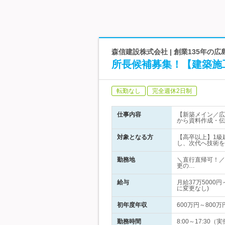
森信建設株式会社 | 創業135年の
所長候補募集！【建築施
転勤なし
完全週休2日制
仕事内容
【新築メイン／広
から資料作成・伝
対象となる方
【高卒以上】1級
し、次代へ技術を
勤務地
＼直行直帰可！／
更の…
給与
月給37万500
に変更なし)
初年度年収
600万円～800万
勤務時間
8:00～17:30