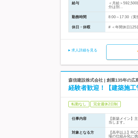
給与
＜月給＞592,5
分は別…
勤務時間
8:00～17:3
休日・休暇
# ＜年間休日12
求人詳細を見る
森信建設株式会社 | 創業135年の
経験者歓迎！【建築施工
転勤なし
完全週休2日制
仕事内容
【新築メイン】主
当します。
対象となる方
【高卒以上】RC
場の仕組み化に挑