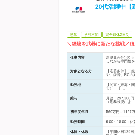
20代活躍中【
急募
学歴不問
完全週休2日制
＼経験を武器に新たな挑戦／積
仕事内容
新築集合住宅やク
しながら専門性を
対象となる方
【応募条件】二級
や、鉄骨、RCの
勤務地
【関東・東海・関
市） ・千…
給与
月給：297,30
（勤務状況によ…
初年度年収
560万円～1127
勤務時間
9:00～18:00
休日・休暇
【年間休日129