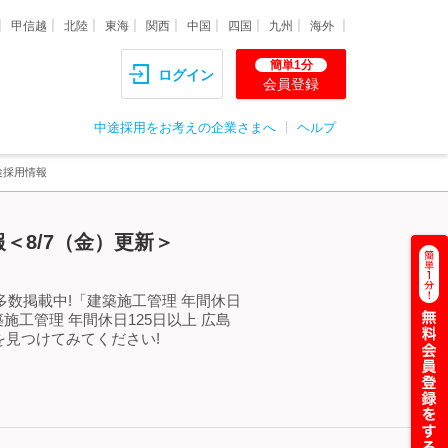
甲信越
北陸
東海
関西
中国
四国
九州
海外
簡単1分
ログイン
会員登録
中途採用をお考えの企業さまへ
ヘルプ
途採用情報
＜8/7（金）更新＞
多数掲載中!「建築施工管理 年間休日
工管理 年間休日125日以上 広島
見つけてみてください!