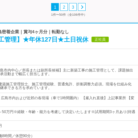
1
2
3
1件〜50件（全106件中）
広島密着企業｜賞与4ヶ月分｜転勤なし
工管理】★年休127日★土日祝休
正社員
島市内中心／所長または副所長候補】主に新築工事の施工管理として、課題抽出
承活動まで幅広く担当します。
建築施工管理技士、施工管理経験、普通免許、折衝調整力必須。現場を仕組み化
継承できる方を求めています。
 広島市内および近郊の各現場（車で1時間圏内） 【雇入れ直後】上記事業所 【変
0円～50万円※経験・年齢・能力を考慮して決定いたします※試用期間3ヶ月あり(待遇
円
（実働8時間／休憩90分）