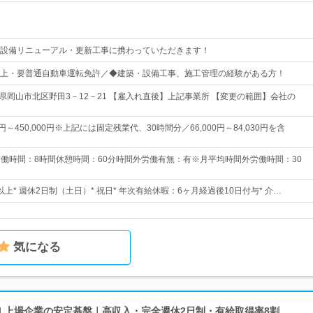
設備リニューアル・更新工事に携わっていただきます！
上・要普通自動車運転免許／◆建築・設備工事、施工管理の経験がある方！
山県岡山市北区野田3－12－21 【雇入れ直後】上記事業所 【変更の範囲】会社の
0円～450,000円※上記には固定残業代、30時間分／66,000円～84,030円を含
30実働時間：8時間休憩時間：60分時間外労働有無：有※月平均時間外労働時間：30
日以上* 週休2日制（土日）* 祝日* 年次有給休暇：6ヶ月経過後10日付与* 介…
気になる
| 上場企業の安定基盤｜高収入・完全週休2日制・有給取得率8割