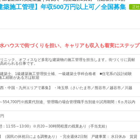
建築施工管理】年収500万円以上可／全国募集
正社
水ハウスで街づくりを担い、キャリアも収入も着実にステップ
リニック、オフィスなど多彩な建築物の施工管理を担当します。街づくりに貢献
高められる仕事です。
建築士、1級建築施工管理技士補、一級建築士学科合格者 ■住宅系の設計経験
施工経験がある方は歓迎
西・中国・九州エリアで募集】 ・埼玉県（さいたま市／熊谷市／越谷市／川越
0円～554,700円※残業代別途、管理職の場合管理職手当別途※試用期間：6ヵ月以内
万円
（休憩：11:55～13:00）※月20～30時間程度の残業あり（手当支給）
日】（国民の休祝日による調整あり）・完全週休2日制 戸建事業： 水日休み 賃貸