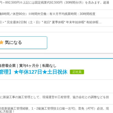
00円～892,500円※上記には固定残業代92,500円（30時間分/月）を含みます。超過
0（実働8時間／休憩90分）※時間外労働：有※月平均残業時間：30時間程度
5日＞* 完全週休2日制（土・日）* 祝日* 夏季休暇* 年末年始休暇* 有給休暇…
気になる
広島密着企業｜賞与4ヶ月分｜転勤なし
管理】★年休127日★土日祝休
正社員
に新築工事の施工管理として、現場運営や工程管理、協力会社との調整などを担
/S造新築施工管理経験、1・2級施工管理技士(1級一次可)、普免（AT可）必須。現
む方歓迎！