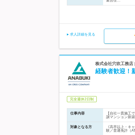
集合住…
求人詳細を見る
株式会社穴吹工務店 
経験者歓迎！
完全週休2日制
仕事内容
【自社一貫施工で
譲マンション新築
対象となる方
《高卒以上・キャ
験／普通免許（A