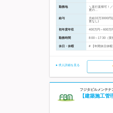
勤務地
＼直行直帰可！／
更の…
給与
月給33万300
更なし)
初年度年収
400万円～600万
勤務時間
8:00～17:30
休日・休暇
# 【年間休日休暇
求人詳細を見る
フジタビルメンテナン
【建築施工管