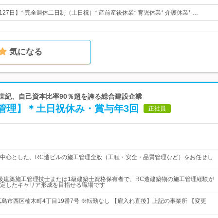
127日】* 完全週休二日制（土日祝）* 産前産後休業* 育児休業* 介護休業* …
気になる
半世紀、自己資本比率90％超を誇る総合建設企業
管理】＊土日祝休み・賞与年3回
正社員
中心とした、RC造ビルの施工管理全般（工程・安全・品質管理など）をお任せし
級建築施工管理技士または1級建築士資格保有者で、RC造建築物の施工管理経験が
定したキャリア形成を目指せる職場です
広島市西区楠木町4丁目19番7号 ※転勤なし 【雇入れ直後】上記の事業所 【変更