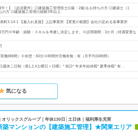
活躍中！】《必須要件》◎建築施工管理技士(1級・2級)をお持ちの方 ◎建築士（1
ちの方 ◎建築施工管理の経験3年以上
表町3-14-1 【雇入れ直後】上記事業所 【変更の範囲】会社の定める各事業所
39万円※年齢・経験・スキルを考慮し決定します。※試用期間：3か月（待遇変更な
円
0（実働8時間）※休憩：60分※時間外労働有無：有（月平均30時間）
日週休二日制（第1,2,4土曜日＋日曜）* 祝日* 年末年始休暇* 夏季休暇* 有…
気になる
| オリックスグループ｜年休130日│土日休｜福利厚生充実
新築マンションの【建築施工管理】★関東エリア