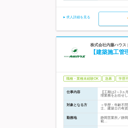
求人詳細を見る
株式会社内藤ハウス 
【建築施工管理
職種・業種未経験OK
急募
学歴
仕事内容
【工期は2～3ヵ
理業務をお任せし
対象となる方
＜学歴・年齢不問
士、建築士の有資
勤務地
静岡営業所／静岡
範…