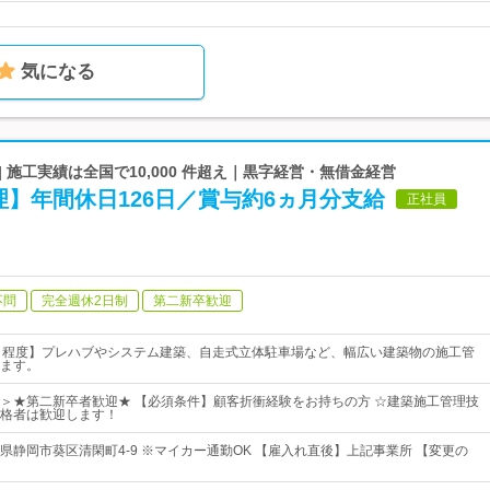
気になる
| 施工実績は全国で10,000 件超え｜黒字経営・無借金経営
】年間休日126日／賞与約6ヵ月分支給
正社員
不問
完全週休2日制
第二新卒歓迎
月程度】プレハブやシステム建築、自走式立体駐車場など、幅広い建築物の施工管
ます。
＞★第二新卒者歓迎★ 【必須条件】顧客折衝経験をお持ちの方 ☆建築施工管理技
格者は歓迎します！
県静岡市葵区清閑町4-9 ※マイカー通勤OK 【雇入れ直後】上記事業所 【変更の