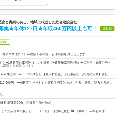
上の歴史と実績のある、地域に根差した総合建設会社
集★年休127日★年収450万円以上も可！
正社員
卒歓迎
上・官公庁案件多！》各建築工事の施工管理業務をお任せします。
件》■1級建築施工管理技士の有資格者■建築施工管理経験 ★福利厚生充実◎培っ
し活躍できる環境です！
府市東光寺1-4-10 ※転勤なし 【雇入れ直後】上記事業所 【変更の範囲】会社…
円～419,500円（一律固定手当含む）※資格手当別途支給※年齢、経験、能力を考慮の
万円
（実働8時間/休憩60分）時間外労働有無:有
7日】* 完全週休2日制（土・日）* 祝日※代休制度あり# 《休暇》* 年間有給休…