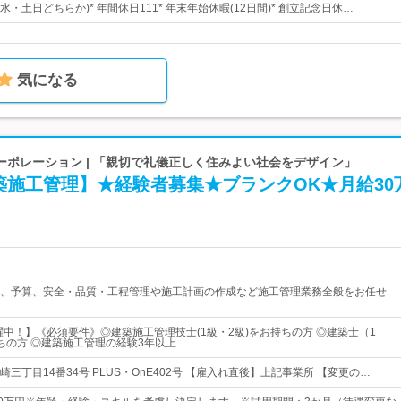
(水・土日どちらか)* 年間休日111* 年末年始休暇(12日間)* 創立記念日休…
気になる
ーポレーション | 「親切で礼儀正しく住みよい社会をデザイン」
築施工管理】★経験者募集★ブランクOK★月給30
、予算、安全・品質・工程管理や施工計画の作成など施工管理業務全般をお任せ
活躍中！】《必須要件》◎建築施工管理技士(1級・2級)をお持ちの方 ◎建築士（1
ちの方 ◎建築施工管理の経験3年以上
三丁目14番34号 PLUS・OnE402号 【雇入れ直後】上記事業所 【変更の…