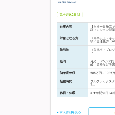
完全週休2日制
仕事内容
【自社一貫施工で
譲マンション新築
対象となる方
《高卒以上・キャ
験／普通免許（A
勤務地
《各拠点・プロジ
上…
給与
月給：305,0
齢・資格など考慮
初年度年収
605万円～1086
勤務時間
フルフレックスタ
3…
休日・休暇
# ★年間休日13
求人詳細を見る