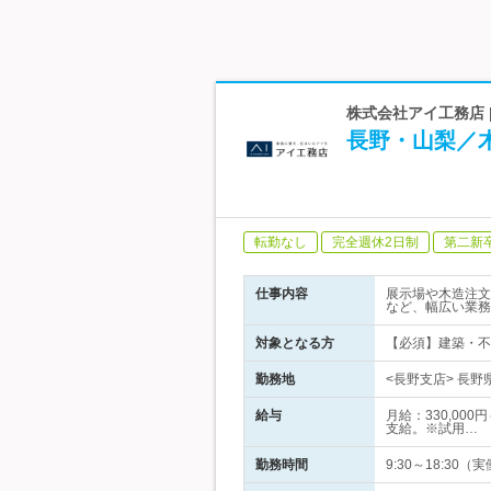
株式会社アイ工務店 
長野・山梨／
転勤なし
完全週休2日制
第二新
仕事内容
展示場や木造注文
など、幅広い業務
対象となる方
【必須】建築・不
勤務地
<長野支店> 長野
給与
月給：330,00
支給。※試用…
勤務時間
9:30～18:3