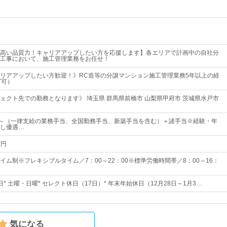
高い品質力！キャリアアップしたい方を応援します】各エリアで計画中の自社分
工事において、施工管理業務をお任せ！
リアアップしたい方歓迎！》RC造等の分譲マンション施工管理業務5年以上の経
T可）
ェクト先での勤務となります》 埼玉県 群馬県前橋市 山梨県甲府市 茨城県水戸市
00円～（一律支給の業務手当、全国勤務手当、新築手当を含む）＋諸手当※経験・年
し優遇…
万円
イム制※フレキシブルタイム／7：00～22：00※標準労働時間帯／8：00～16：
0日* 土曜・日曜* セレクト休日（17日）* 年末年始休日（12月28日～1月3…
気になる