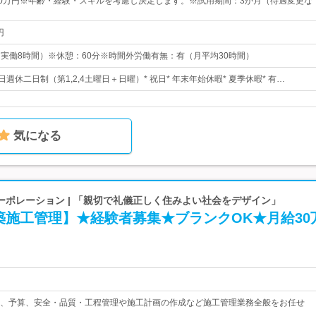
50万円※年齢・経験・スキルを考慮し決定します。※試用期間：3か月（待遇変更な
円
0（実働8時間）※休憩：60分※時間外労働有無：有（月平均30時間）
日週休二日制（第1,2,4土曜日＋日曜）* 祝日* 年末年始休暇* 夏季休暇* 有…
気になる
ーポレーション | 「親切で礼儀正しく住みよい社会をデザイン」
築施工管理】★経験者募集★ブランクOK★月給30
、予算、安全・品質・工程管理や施工計画の作成など施工管理業務全般をお任せ