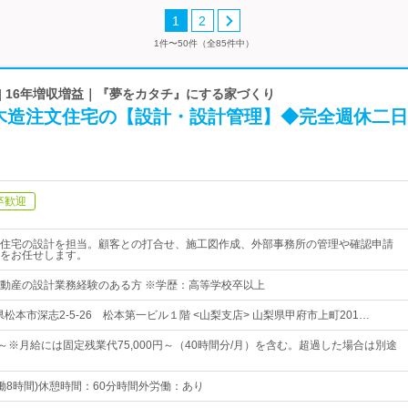
1
2
1件〜50件（全85件中）
| 16年増収増益｜『夢をカタチ』にする家づくり
木造注文住宅の【設計・設計管理】◆完全週休二日
卒歓迎
住宅の設計を担当。顧客との打合せ、施工図作成、外部事務所の管理や確認申請
をお任せします。
動産の設計業務経験のある方 ※学歴：高等学校卒以上
県松本市深志2-5-26 松本第一ビル１階 <山梨支店> 山梨県甲府市上町201…
0円～※月給には固定残業代75,000円～（40時間分/月）を含む。超過した場合は別途
0（実働8時間)休憩時間：60分時間外労働：あり