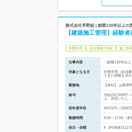
株式会社早野組 | 創業130年以
【建築施工管理】経験者募
学歴不問
完全週休2日制
第二新
仕事内容
《創業130年以
対象となる方
学歴不問《必須要
てきた経験を活か
勤務地
【本社】 山梨県甲
給与
月給252,000
上、決定いたし…
初年度年収
450万円～1000
勤務時間
8:00～17:00
休日・休暇
# 【年間休日12