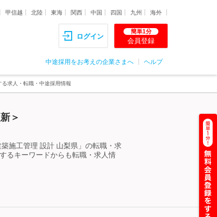
甲信越
北陸
東海
関西
中国
四国
九州
海外
簡単1分
ログイン
会員登録
中途採用をお考えの企業さまへ
ヘルプ
関する求人・転職・中途採用情報
更新＞
築施工管理 設計 山梨県」の転職・求
連するキーワードからも転職・求人情