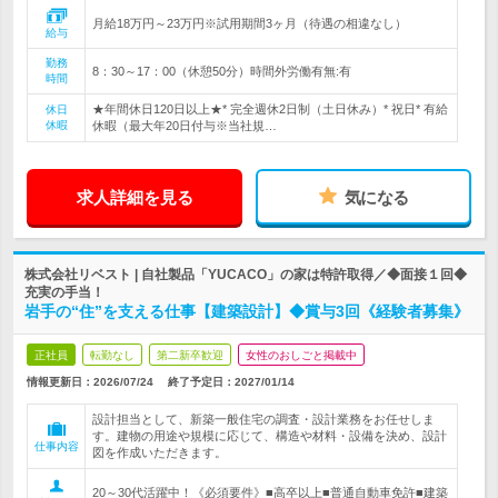
月給18万円～23万円※試用期間3ヶ月（待遇の相違なし）
給与
勤務
8：30～17：00（休憩50分）時間外労働有無:有
時間
★年間休日120日以上★* 完全週休2日制（土日休み）* 祝日* 有給
休日
休暇
休暇（最大年20日付与※当社規…
求人詳細を見る
気になる
株式会社リベスト | 自社製品「YUCACO」の家は特許取得／◆面接１回◆
充実の手当！
岩手の“住”を支える仕事【建築設計】◆賞与3回《経験者募集》
正社員
転勤なし
第二新卒歓迎
女性のおしごと掲載中
情報更新日：2026/07/24
終了予定日：
2027/01/14
設計担当として、新築一般住宅の調査・設計業務をお任せしま
す。建物の用途や規模に応じて、構造や材料・設備を決め、設計
仕事内容
図を作成いただきます。
20～30代活躍中！《必須要件》■高卒以上■普通自動車免許■建築