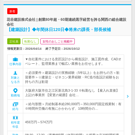
新着
花谷建設株式会社 | 創業80年超・60期連続黒字経営を誇る関西の総合建設
会社
【建築設計】◆年間休日120日◆将来の課長・部長候補
正社員
転勤なし
女性のおしごと掲載中
情報更新日：2026/04/14
終了予定日：
2026/10/12
▼自社案件における意匠設計から構造設計、施工図作成、CADオ
ペレート、監理業務まで幅広い業務をお任せします。
仕事内容
＜必須要件＞建築設計の実務経験（5年以上）をお持ちの方＜歓
迎要件＞☆建築士・ゼネコン業界経験・RC造/S造設計経験をお
対象と
持ちの方は歓迎
なる方
大阪府大阪市住之江区新北島3-1-33 ※転勤なし 【雇入れ直後】
上記の事業所 【変更の範囲】会社…
勤務地
＜給与形態＞月給制基本給280,000円～350,000円固定残業制：有
※時間外労働の有無にかかわらず、10時間分の…
給与
459万円～574万円
初年度
年収