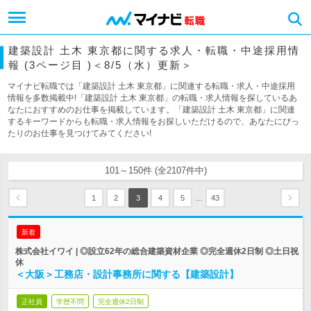
建築設計 土木 東京都に関する求人・転職・中途採用情
報 (3ページ目 )＜8/5（水）更新＞
マイナビ転職では「建築設計 土木 東京都」に関連する転職・求人・中途採用
情報を多数掲載中!「建築設計 土木 東京都」の転職・求人情報を探しているあ
なたにおすすめのお仕事を掲載しています。「建築設計 土木 東京都」に関連
するキーワードからも転職・求人情報をお探しいただけるので、あなたにぴっ
たりのお仕事を見つけてみてください!
101～150件 (全2107件中)
…
1
2
3
4
5
43
新着
株式会社イワイ | ◎設立62年の総合建築資材企業 ◎完全週休2日制 ◎土日祝
休
＜大阪＞工務店・設計事務所に関する【建築設計】
正社員
学歴不問
完全週休2日制