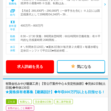
焼津市小屋敷485 ※当面、転勤はあ…
勤務地
【月給】265,830円～290,000円（一律手当を含む）※上記には固
定残業代として20時間/34,240円～39…
給与
400万円～800万円
初年度
年収
8:30～17:30 実働：8時間休憩時間：60分時間外労働有無：有※平
勤務
時間
均的な月残業時間 20時間程…
# ＼年間休日120日／■週休2日制※毎月第２火曜日＋毎週水曜を
休日
休暇
定休日＋シフトで平日1日■有給休暇 …
求人詳細を見る
気になる
有限会社みやび建築工房 | 【官公庁案件中心＆安定性抜群】◆完休2日制(土
日祝)◆年休130日
★資格保有者募集【建築設計】◆年収600万円以上も目指せる！
正社員
転勤なし
完全週休2日制
第二新卒歓迎
女性のおしごと掲載中