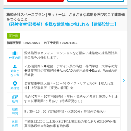
株式会社スペースプラン | モットーは、さまざまな感動を呼び起こす建造物
をつくること
《経験者/幹部候補》多様な建造物に携われる【建築設計士】
正社員
情報更新日：2026/05/29
終了予定日：
2026/11/16
温浴施設やオフィス、マンションなど幅広い建築物の建築設計業
務全般をお任せします。
仕事内容
＜必須要件＞◆建築・デザイン系の高校・専門学校・大学卒の方
◆建築設計の実務経験◆AutoCADの使用経験◆Excel、Wordの使
対象と
用経験
なる方
名古屋市中区大須 4－13－46 ウィストリアビル3F 【雇入れ直
後】上記事業所 【変更の範囲】会…
勤務地
月給40万円～80万円※経験・年齢・資格など考慮し優遇いたしま
す※試用期間3ヶ月あり（待遇変更なし）
給与
勤務
9：30～18：30（実働8時間・休憩60分）時間外労働あり
時間
年間休日120日以上週休2日制(土曜出勤の場合あり)祝日GW休暇
休日
休暇
夏期休暇年末年始休暇有給休暇