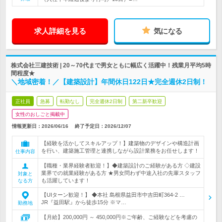
求人詳細を見る
気になる
株式会社三建技術 | 20～70代まで男女ともに幅広く活躍中！残業月平均5時
間程度★
＼地域密着！／【建築設計】年間休日122日★完全週休2日制！
正社員
急募
転勤なし
完全週休2日制
第二新卒歓迎
女性のおしごと掲載中
情報更新日：2026/06/16
終了予定日：
2026/12/07
【経験を活かしてスキルアップ！】建築物のデザインや構造計画
を行い、建築施工管理と連携しながら設計業務をお任せします！
仕事内容
【職種・業界経験者歓迎！】◆建築設計のご経験がある方 ◇建設
業界での就業経験がある方 ★男女問わず中途入社の先輩スタッフ
対象と
も活躍しています！
なる方
【UIターン歓迎！】 ◆本社 島根県益田市中吉田町364-2 …
JR『益田駅』から徒歩15分 ※マ…
勤務地
【月給】200,000円 ～ 450,000円※ご年齢、ご経験などを考慮の