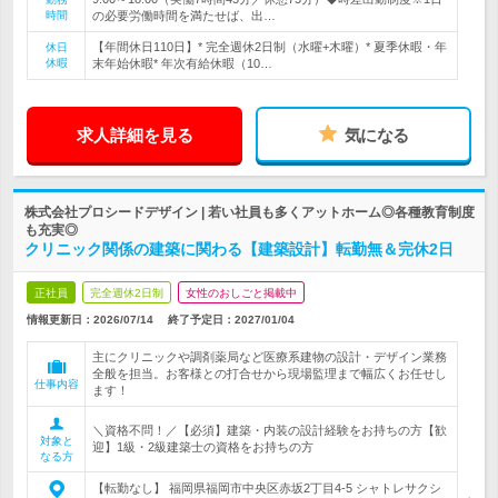
時間
の必要労働時間を満たせば、出…
【年間休日110日】* 完全週休2日制（水曜+木曜）* 夏季休暇・年
休日
休暇
末年始休暇* 年次有給休暇（10…
求人詳細を見る
気になる
株式会社プロシードデザイン | 若い社員も多くアットホーム◎各種教育制度
も充実◎
クリニック関係の建築に関わる【建築設計】転勤無＆完休2日
正社員
完全週休2日制
女性のおしごと掲載中
情報更新日：2026/07/14
終了予定日：
2027/01/04
主にクリニックや調剤薬局など医療系建物の設計・デザイン業務
全般を担当。お客様との打合せから現場監理まで幅広くお任せし
仕事内容
ます！
＼資格不問！／【必須】建築・内装の設計経験をお持ちの方【歓
対象と
迎】1級・2級建築士の資格をお持ちの方
なる方
【転勤なし】 福岡県福岡市中央区赤坂2丁目4‐5 シャトレサクシ