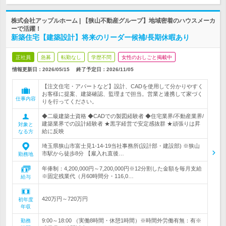
株式会社アップルホーム | 【狭山不動産グループ】地域密着のハウスメーカ
ーで活躍！
新築住宅【建築設計】将来のリーダー候補/長期休暇あり
正社員
急募
転勤なし
学歴不問
女性のおしごと掲載中
情報更新日：2026/05/15
終了予定日：
2026/11/05
【注文住宅・アパートなど】設計、CADを使用して分かりやすく
お客様に提案、建築確認、監理まで担当。営業と連携して家づく
仕事内容
りを行ってください。
◆二級建築士資格 ◆CADでの製図経験者 ◆住宅業界/不動産業界/
建築業界での設計経験者 ★黒字経営で安定感抜群 ★頑張りは昇
対象と
給に反映
なる方
埼玉県狭山市富士見1-14-19当社事務所(設計部・建設部) ※狭山
市駅から徒歩8分 【雇入れ直後…
勤務地
年俸制：4,200,000円～7,200,000円※12分割した金額を毎月支給
※固定残業代（月60時間分・116,0…
給与
420万円～720万円
初年度
年収
9:00～18:00 （実働8時間・休憩1時間）※時間外労働有無：有※
勤務