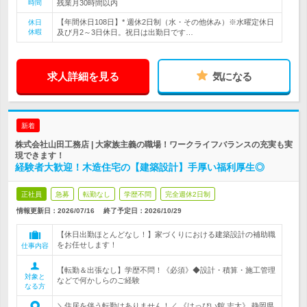
時間
残業月30時間以内
【年間休日108日】* 週休2日制（水・その他休み）※水曜定休日
休日
休暇
及び月2～3日休日。祝日は出勤日です…
求人詳細を見る
気になる
新着
株式会社山田工務店 | 大家族主義の職場！ワークライフバランスの充実も実
現できます！
経験者大歓迎！木造住宅の【建築設計】手厚い福利厚生◎
正社員
急募
転勤なし
学歴不問
完全週休2日制
情報更新日：2026/07/16
終了予定日：
2026/10/29
【休日出勤ほとんどなし！】家づくりにおける建築設計の補助職
をお任せします！
仕事内容
【転勤＆出張なし】学歴不問！《必須》◆設計・積算・施工管理
対象と
などで何かしらのご経験
なる方
＼住居を伴う転勤はありません！／ 《はっぴい館 志太》 静岡県