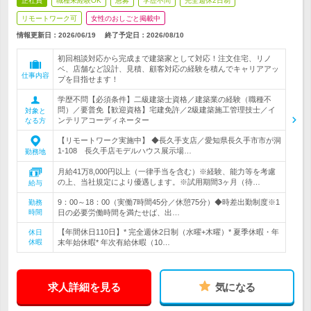
正社員
職種未経験OK
急募
学歴不問
完全週休2日制
リモートワーク可
女性のおしごと掲載中
情報更新日：2026/06/19
終了予定日：
2026/08/10
初回相談対応から完成まで建築家として対応！注文住宅、リノ
ベ、店舗など設計、見積、顧客対応の経験を積んでキャリアアッ
仕事内容
プを目指せます！
学歴不問【必須条件】二級建築士資格／建築業の経験（職種不
問）／要普免【歓迎資格】宅建免許／2級建築施工管理技士／イ
対象と
ンテリアコーディネーター
なる方
【リモートワーク実施中】 ◆長久手支店／愛知県長久手市市が洞
1-108 長久手店モデルハウス展示場…
勤務地
月給41万8,000円以上（一律手当を含む）※経験、能力等を考慮
の上、当社規定により優遇します。※試用期間3ヶ月（待…
給与
9：00～18：00（実働7時間45分／休憩75分）◆時差出勤制度※1
勤務
時間
日の必要労働時間を満たせば、出…
【年間休日110日】* 完全週休2日制（水曜+木曜）* 夏季休暇・年
休日
休暇
末年始休暇* 年次有給休暇（10…
求人詳細を見る
気になる