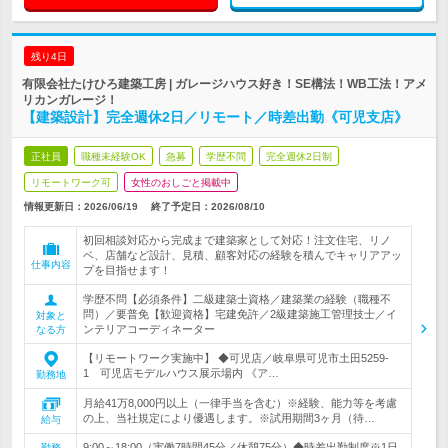
残り4日
有限会社たけひろ建築工房 | ガレージハウス好き！SE構法！WB工法！アメ
リカンガレージ！
【建築設計】完全週休2日／リモート／時差出勤《可児支店》
正社員
職種未経験OK
急募
学歴不問
完全週休2日制
リモートワーク可
女性のおしごと掲載中
情報更新日：2026/06/19
終了予定日：
2026/08/10
初回相談対応から完成まで建築家として対応！注文住宅、リノ
ベ、店舗など設計、見積、顧客対応の経験を積んでキャリアアッ
仕事内容
プを目指せます！
学歴不問【必須条件】二級建築士資格／建築業の経験（職種不
問）／要普免【歓迎資格】宅建免許／2級建築施工管理技士／イ
対象と
ンテリアコーディネーター
なる方
【リモートワーク実施中】 ◆可児店／岐阜県可児市土田5259-
1 可児店モデルハウス展示場内 《ア…
勤務地
月給41万8,000円以上（一律手当を含む）※経験、能力等を考慮
の上、当社規定により優遇します。※試用期間3ヶ月（待…
給与
9:00～18:00（実働7時間45分／休憩75分）◆時差出勤制度※1日
勤務