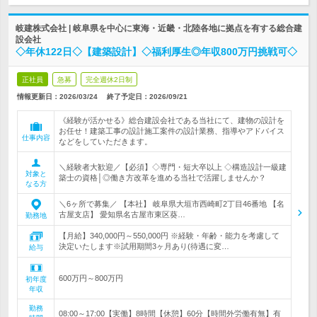
岐建株式会社 | 岐阜県を中心に東海・近畿・北陸各地に拠点を有する総合建
設会社
◇年休122日◇【建築設計】◇福利厚生◎年収800万円挑戦可◇
正社員
急募
完全週休2日制
情報更新日：2026/03/24
終了予定日：
2026/09/21
《経験が活かせる》総合建設会社である当社にて、建物の設計を
お任せ！建築工事の設計施工案件の設計業務、指導やアドバイス
仕事内容
などをしていただきます。
＼経験者大歓迎／【必須】◇専門・短大卒以上 ◇構造設計一級建
対象と
築士の資格│◎働き方改革を進める当社で活躍しませんか？
なる方
＼6ヶ所で募集／ 【本社】 岐阜県大垣市西崎町2丁目46番地 【名
古屋支店】 愛知県名古屋市東区葵…
勤務地
【月給】340,000円～550,000円 ※経験・年齢・能力を考慮して
決定いたします※試用期間3ヶ月あり(待遇に変…
給与
600万円～800万円
初年度
年収
勤務
08:00～17:00【実働】8時間【休憩】60分【時間外労働有無】有