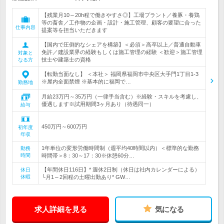
【残業月10～20h程で働きやすさ◎】工場プラント／養豚・養鶏
等の畜舎／工作物の企画・設計・施工管理、顧客の要望に合った
仕事内容
提案等を担当いただきます
【国内で圧倒的なシェアを構築】＜必須＞高卒以上／普通自動車
免許／建設業界の経験もしくは施工管理の経験 ＜歓迎＞施工管理
対象と
技士や建築士の資格
なる方
【転勤当面なし】 ＜本社＞ 福岡県福岡市中央区大手門1丁目1-3
※屋内全面禁煙 ※基本的に福岡で…
勤務地
月給23万円～35万円（一律手当含む）※経験・スキルを考慮し、
優遇します※試用期間3ヶ月あり（待遇同一）
給与
450万円～600万円
初年度
年収
1年単位の変形労働時間制（週平均40時間以内）＜標準的な勤務
勤務
時間
時間帯＞8：30～17：30※休憩60分…
【年間休日116日】* 週休2日制（休日は社内カレンダーによる）
休日
休暇
└月1～2回程の土曜出勤あり* GW…
求人詳細を見る
気になる