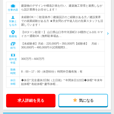
建築物のデザインや構造計画を行い、建築施工管理と連携しなが
ら設計業務をお任せします！
仕事内容
未経験OK！◇歓迎条件◇建築設計のご経験がある方／建設業界
での就業経験がある方 ★男女問わず中途入社の先輩スタッフも活
対象と
躍しています！
なる方
【UIターン歓迎！】 山口県山口市中河原町2-14開作ビル101 ※マ
イカー通勤OK（無料駐車場あ…
勤務地
【未経験者】月給：220,000円～350,000円【経験者】 月給：
300,000円～480,000円※試用期間3…
給与
300万円～600万円
初年度
年収
勤務
8：00～17：00（休憩60分）時間外労働有無：有
時間
◆休日* 完全週休2日制（土日祝）* 年間休日122日◆休暇* 年末年
休日
休暇
始休暇* 有給休暇* 慶弔休暇…
求人詳細を見る
気になる