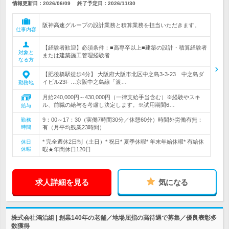
情報更新日：2026/06/09
終了予定日：
2026/11/30
阪神高速グループの設計業務と積算業務を担当いただきます。
仕事内容
【経験者歓迎】必須条件：■高専卒以上■建築の設計・積算経験者
対象と
または建築施工管理経験者
なる方
【肥後橋駅徒歩4分】 大阪府大阪市北区中之島3-3-23 中之島ダ
イビル23F …京阪中之島線「渡…
勤務地
月給240,000円～430,000円（一律支給手当含む）※経験やスキ
ル、前職の給与を考慮し決定します。※試用期間6…
給与
9：00～17：30（実働7時間30分／休憩60分）時間外労働有無：
勤務
時間
有（月平均残業23時間）
* 完全週休2日制（土日）* 祝日* 夏季休暇* 年末年始休暇* 有給休
休日
休暇
暇★年間休日120日
求人詳細を見る
気になる
株式会社鴻治組 | 創業140年の老舗／地場屈指の高待遇で募集／優良表彰多
数獲得