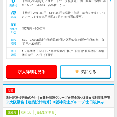
【本社／転勤なし／リモートワーク相談可】 岡山県岡山市中区清
水2-5-22 山陽本線「高島駅」から…
勤務地
【月給】289,000円～514,000円※経験・年齢・能力を考慮して決
定いたします※試用期間3ヶ月あり(待遇に変更…
給与
450万円～800万円
初年度
年収
8:30～17:30(所定労働時間8時間／休憩60分)時間外労働有無：有
勤務
時間
(月平均20時間)
# ＜年間休日125日＞* 完全週休2日制(土日祝日)* 夏季休暇* 有給
休日
休暇
休暇10日～20日（下限日…
求人詳細を見る
気になる
新着
阪神高速技研株式会社 | ★阪神高速グループ★完全週休2日★福利厚生充実
※大阪勤務【建築設計積算】■阪神高速グループ/土日祝休み
正社員
転勤なし
完全週休2日制