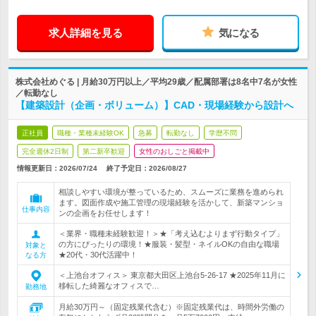
求人詳細を見る
気になる
株式会社めぐる | 月給30万円以上／平均29歳／配属部署は8名中7名が女性
／転勤なし
【建築設計（企画・ボリューム）】CAD・現場経験から設計へ
正社員
職種・業種未経験OK
急募
転勤なし
学歴不問
完全週休2日制
第二新卒歓迎
女性のおしごと掲載中
情報更新日：2026/07/24
終了予定日：
2026/08/27
相談しやすい環境が整っているため、スムーズに業務を進められ
ます。図面作成や施工管理の現場経験を活かして、新築マンショ
仕事内容
ンの企画をお任せします！
＜業界・職種未経験歓迎！＞★「考え込むよりまず行動タイプ」
の方にぴったりの環境！★服装・髪型・ネイルOKの自由な職場
対象と
★20代・30代活躍中！
なる方
＜上池台オフィス＞ 東京都大田区上池台5-26-17 ★2025年11月に
移転した綺麗なオフィスで…
勤務地
月給30万円～（固定残業代含む）※固定残業代は、時間外労働の