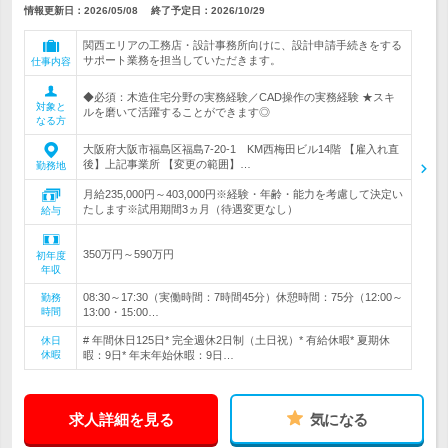
情報更新日：2026/05/08
終了予定日：
2026/10/29
関西エリアの工務店・設計事務所向けに、設計申請手続きをする
サポート業務を担当していただきます。
仕事内容
◆必須：木造住宅分野の実務経験／CAD操作の実務経験 ★スキ
対象と
ルを磨いて活躍することができます◎
なる方
大阪府大阪市福島区福島7‐20‐1 KM西梅田ビル14階 【雇入れ直
後】上記事業所 【変更の範囲】…
勤務地
月給235,000円～403,000円※経験・年齢・能力を考慮して決定い
たします※試用期間3ヵ月（待遇変更なし）
給与
350万円～590万円
初年度
年収
08:30～17:30（実働時間：7時間45分）休憩時間：75分（12:00～
勤務
時間
13:00・15:00…
# 年間休日125日* 完全週休2日制（土日祝）* 有給休暇* 夏期休
休日
休暇
暇：9日* 年末年始休暇：9日…
求人詳細を見る
気になる