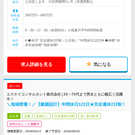
上決定します。※試用期間3ヶ月（待遇変動な…
給与
300万円～600万円
初年度
年収
勤務
8：00～17：00（休憩60分）※残業月平均5時間程度
時間
# ◆休日* 完全週休2日制（土日祝）* 年間休日122日# ◆休暇* 年
休日
休暇
末年始休暇* 有給休暇* …
求人詳細を見る
気になる
残り4日
エスケイコンサルタント株式会社 | 20～70代まで男女ともに幅広く活躍
中！
＼地域密着！／【建築設計】年間休日122日★完全週休2日制！
正社員
急募
転勤なし
完全週休2日制
第二新卒歓迎
女性のおしごと掲載中
情報更新日：2026/02/17
終了予定日：
2026/08/10