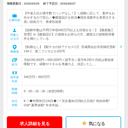
情報更新日：2026/05/29
終了予定日：
2026/08/27
【中途入社が過半数でハンデなし！】＼経験に応じて、案件をお
任せするので安心／◆建築設計を担当◆国交省案件を直受注する
仕事内容
高い技術力で、将来性抜群
【経験年数は不問◎年収600万円以上も目指せる！】【建築施工
管理】or【建築設計】の資格をお持ちの方、建築士の資格取得要
対象と
件を満たしている
なる方
【転勤なし】【駅チカの好アクセス◎】 宮城県仙台市若林区荒町
149-1 第二フジカビル202号
勤務地
月給240,000円～600,000円＋諸手当＋賞与年2回※月給は最低保
障額です。経験やスキルを考慮の上、決定いたし…
給与
340万円～850万円
初年度
年収
勤務
9：00～18：00（休憩1時間）
時間
# ◇◆年間休日130日◆◇* 完全週休2日制(土日祝)* 有給休暇*
休日
休暇
GW* 夏季休暇* 年末年始…
求人詳細を見る
気になる