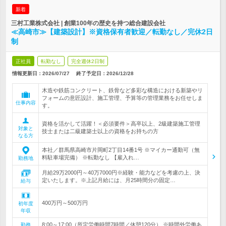
新着
三村工業株式会社 | 創業100年の歴史を持つ総合建設会社
≪高崎市≫【建築設計】※資格保有者歓迎／転勤なし／完休2日
制
正社員
転勤なし
完全週休2日制
情報更新日：2026/07/27
終了予定日：
2026/12/28
木造や鉄筋コンクリート、鉄骨など多彩な構造における新築やリ
フォームの意匠設計、施工管理、予算等の管理業務をお任せしま
仕事内容
す。
資格を活かして活躍！＜必須要件＞高卒以上、2級建築施工管理
対象と
技士または二級建築士以上の資格をお持ちの方
なる方
本社／群馬県高崎市片岡町2丁目14番1号 ※マイカー通勤可（無
料駐車場完備） ※転勤なし 【雇入れ…
勤務地
月給29万2000円～40万7000円※経験・能力などを考慮の上、決
定いたします。※上記月給には、月25時間分の固定…
給与
400万円～500万円
初年度
年収
8:00～17:00（所定労働時間7時間／休憩120分） ※時間外労働あ
勤務