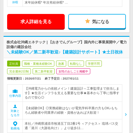
休暇
末年始休暇* 年次有給休暇* …
求人詳細を見る
気になる
株式会社沖縄エネテック | 【おきでんグループ】国内外に事業展開中／電力
設備の建設会社
＼未経験OK／第二新卒歓迎♪【建築設計サポート】★土日祝休
正社員
職種・業種未経験OK
急募
転勤なし
学歴不問
完全週休2日制
第二新卒歓迎
女性のおしごと掲載中
情報更新日：2026/07/21
終了予定日：
2027/01/11
【沖縄電力からの依頼メイン！建築設計～工事監理まで担当しま
す】★生活インフラを支える重要な仕事★基本から丁寧に指導す
仕事内容
るので安心◎
【未経験OK】◎実務経験はないが電気学科卒業の方もOK♪もち
対象と
ろん経験者や同業界の経験・資格があれば大歓迎！
なる方
本社／沖縄県浦添市牧港五丁目2番1号 ＜アクセス＞ 琉球バス交
通「港川（大謝名向け）」より徒歩11…
勤務地