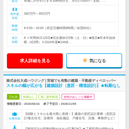
有無にかかわらず月30時間分を、月5万7000円～支給。…
給与
360万円～450万円
初年度
年収
勤務
# 9:00～18:00（所定労働時間8時間／休憩60分）
時間
# ☆年間休日125日■完全週休2日制（土・日）■祝日■年末年始休
休日
休暇
暇（9日間）※2024年度■GW休…
求人詳細を見る
気になる
株式会社大成ハウジング | 宮城でも有数の建築・不動産ディベロッパー
スキルの幅が広がる【建築設計（意匠・構造設計)】★転勤なし
正社員
転勤なし
第二新卒歓迎
女性のおしごと掲載中
情報更新日：2026/06/16
終了予定日：
2026/11/05
【経験とスキルを最大限に発揮！】建築の意匠設計業務（意匠設
計/集合住宅、診療所、福祉施設、戸建住宅、店舗、事務所など）
仕事内容
【建築設計の実務経験があれば応募OK】★工事監理の経験があ