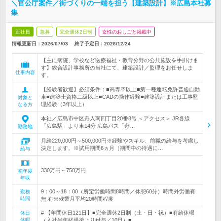
＼官公庁案件／街づくりの一端を担う【建築設計】※広島本社募
集
正社員
急募
完全週休2日制
女性のおしごと掲載中
情報更新日：2026/07/03
終了予定日：
2026/12/24
【主に病院、学校など医療福祉・教育分野の公共施設を手掛けま
す】総合設計事務所の当社にて、建築設計／監理をお任せしま
仕事内容
す。
【経験者歓迎】必須条件：■高専卒以上■第一種運転免許普通自動
車■建築士資格二級以上■CADの操作経験■建築設計または工事監
対象と
理経験（3年以上）
なる方
本社／広島市中区舟入南四丁目20番8号 ＜アクセス＞ JR各線
「広島駅」より車14分 広島バス「舟…
勤務地
月給220,000円～500,000円※経験やスキル、前職の給与を考慮し
決定します。※試用期間6ヵ月（期間中の待遇に…
給与
330万円～750万円
初年度
年収
9：00～18：00（所定労働時間8時間／休憩60分）時間外労働有
勤務
時間
無:有※残業月平均20時間程度
# 【年間休日121日】■完全週休2日制（土・日・祝）■有給休暇
休日
休暇
（入社半年経過後より付与／10日）■…