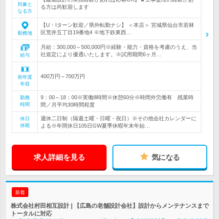
対象と
る方は尚歓迎します
なる方
【U・Iターン歓迎／県外転勤ナシ】 ＜本店＞ 宮城県仙台市若林
区荒井五丁目19番地4 ※地下鉄東西…
勤務地
月給：300,000～500,000円※経験・能力・資格を考慮のうえ、当
社規定により優遇いたします。※試用期間6ヶ月…
給与
400万円～700万円
初年度
年収
9：00～18：00※実働8時間※休憩60分※時間外労働有 残業時
勤務
時間
間／月平均30時間程度
週休二日制（隔週土曜・日曜・祝日）※その他会社カレンダーに
休日
休暇
よる※年間休日105日GW夏季休暇年末年始…
求人詳細を見る
気になる
新着
株式会社村田相互設計 | 【広島の老舗設計会社】設計からメンテナンスまで
トータルに対応