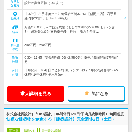
対象と
設計の実務経験（2年以上）
なる方
【本社】 岩手県奥州市江刺愛宕字橋本243 【盛岡支店】 岩手県
盛岡市本宮6丁目32-35 ※転勤…
勤務地
月給230,000円～※固定残業代として30時間/50,000円分～を含
む 超過分は別途支給※年齢、経験、能力を考慮…
給与
350万円～600万円
初年度
年収
8:30～17:45（実働7時間45分/休憩90分）※平均残業時間17時間/
勤務
時間
月
【年間休日104日】* 週休2日制（シフト制）* 年間有給休暇* GW
休日
休暇
休暇* 夏季休暇* 年末年始休…
求人詳細を見る
気になる
株式会社興設計 | 『OKI設計』| 年間休日120日/平均月残業時間10時間程度
快適な建築物を創造する【建築設計】完全週休2日（土日）
正社員
転勤なし
完全週休2日制