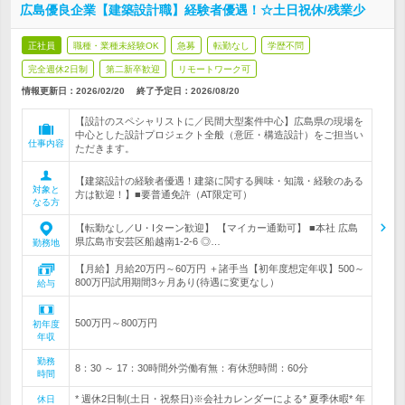
広島優良企業【建築設計職】経験者優遇！☆土日祝休/残業少
正社員
職種・業種未経験OK
急募
転勤なし
学歴不問
完全週休2日制
第二新卒歓迎
リモートワーク可
情報更新日：2026/02/20
終了予定日：
2026/08/20
【設計のスペシャリストに／民間大型案件中心】広島県の現場を
中心とした設計プロジェクト全般（意匠・構造設計）をご担当い
仕事内容
ただきます。
【建築設計の経験者優遇！建築に関する興味・知識・経験のある
対象と
方は歓迎！】■要普通免許（AT限定可）
なる方
【転勤なし／U・Iターン歓迎】 【マイカー通勤可】 ■本社 広島
県広島市安芸区船越南1-2-6 ◎…
勤務地
【月給】月給20万円～60万円 ＋諸手当【初年度想定年収】500～
800万円試用期間3ヶ月あり(待遇に変更なし）
給与
500万円～800万円
初年度
年収
勤務
8：30 ～ 17：30時間外労働有無：有休憩時間：60分
時間
* 週休2日制(土日・祝祭日)※会社カレンダーによる* 夏季休暇* 年
休日