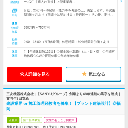
ーズ2F 【雇入れ直後】上記事業所…
勤務地
月給：25万円～※経験・能力等を考慮の上、決定します。※試用
期間6ヶ月あり（期間中は契約社員（待遇同一）その後、正社…
給与
350万円～750万円
初年度
年収
勤務
9:00～18:00 （実働8時間）休憩時間：60分時間外労働：あり
時間
# 【年間休日数126日】◇完全週休2日制（土・日・祝）◇年間有
休日
休暇
給休暇◇GW◇夏期休暇◇年末年始休暇…
求人詳細を見る
気になる
三友機器株式会社 | 【SANYUグループ】創業より48年連続の黒字を達成｜
賞与年3回支給
建設業界 or 施工管理経験者を募集！【プラント建築設計】◎福
岡
正社員
第二新卒歓迎
女性のおしごと掲載中
情報更新日：2026/07/28
終了予定日：
2027/01/18