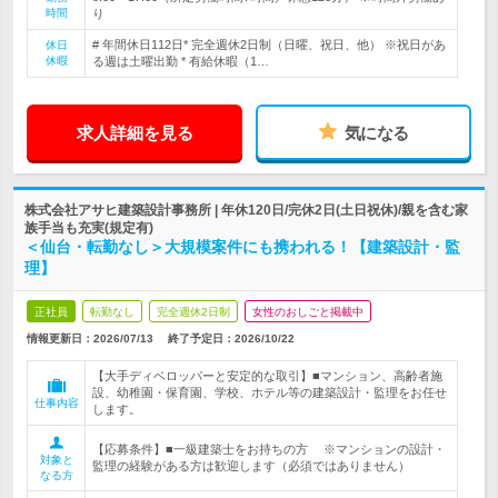
時間
り
# 年間休日112日* 完全週休2日制（日曜、祝日、他） ※祝日があ
休日
休暇
る週は土曜出勤 * 有給休暇（1…
求人詳細を見る
気になる
株式会社アサヒ建築設計事務所 | 年休120日/完休2日(土日祝休)/親を含む家
族手当も充実(規定有)
＜仙台・転勤なし＞大規模案件にも携われる！【建築設計・監
理】
正社員
転勤なし
完全週休2日制
女性のおしごと掲載中
情報更新日：2026/07/13
終了予定日：
2026/10/22
【大手ディベロッパーと安定的な取引】■マンション、高齢者施
設、幼稚園・保育園、学校、ホテル等の建築設計・監理をお任せ
仕事内容
します。
【応募条件】■一級建築士をお持ちの方 ※マンションの設計・
対象と
監理の経験がある方は歓迎します（必須ではありません）
なる方