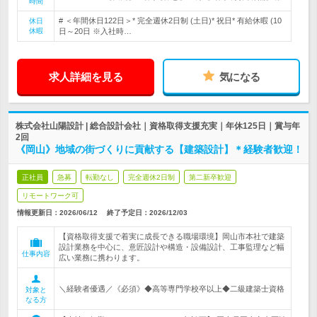
時間
# ＜年間休日122日＞* 完全週休2日制 (土日)* 祝日* 有給休暇 (10
休日
休暇
日～20日 ※入社時…
求人詳細を見る
気になる
株式会社山陽設計 | 総合設計会社｜資格取得支援充実｜年休125日｜賞与年
2回
《岡山》地域の街づくりに貢献する【建築設計】＊経験者歓迎！
正社員
急募
転勤なし
完全週休2日制
第二新卒歓迎
リモートワーク可
情報更新日：2026/06/12
終了予定日：
2026/12/03
【資格取得支援で着実に成長できる職場環境】岡山市本社で建築
設計業務を中心に、意匠設計や構造・設備設計、工事監理など幅
仕事内容
広い業務に携わります。
＼経験者優遇／《必須》◆高等専門学校卒以上◆二級建築士資格
対象と
なる方