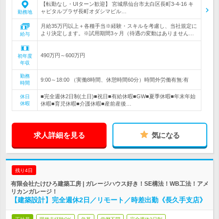
【転勤なし・UIターン歓迎】 宮城県仙台市太白区長町3-4-16 キ
ャピタルプラザ長町オダシマビル…
勤務地
月給35万円以上＋各種手当※経験・スキルを考慮し、当社規定に
より決定します。※試用期間3ヶ月（待遇の変動はありません…
給与
490万円～600万円
初年度
年収
勤務
9:00～18:00 （実働8時間、休憩時間60分）時間外労働有無:有
時間
■完全週休2日制(土日)■祝日■有給休暇■GW■夏季休暇■年末年始
休日
休暇
休暇■育児休暇■介護休暇■産前産後…
求人詳細を見る
気になる
残り4日
有限会社たけひろ建築工房 | ガレージハウス好き！SE構法！WB工法！アメ
リカンガレージ！
【建築設計】完全週休2日／リモート／時差出勤《長久手支店》