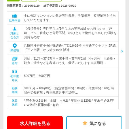
情報更新日：2026/02/20
終了予定日：
2026/08/20
主に分譲マンションの意匠設計業務、申請業務、監理業務を担当
していただきます。
仕事内容
【必須条件】専門卒以上/3年以上の実務経験をお持ちの方（戸
建、ビル、住宅など分野不問）/おひとりで物件を担当した経験を
対象と
お持ちの方
なる方
兵庫県神戸市中央区磯辺通4丁目1番38号 ＜交通アクセス＞ JR線
「三ノ宮駅」から徒歩10分 阪神…
勤務地
月給：31万～37.5万円＋諸手当＋賞与年2回（4ヶ月分）※経験・
能力・適性などを考慮のうえ、優遇いたします※試用期…
給与
500万円～600万円
初年度
年収
9時00分～18時00分（所定労働時間：8時間）休憩時間：60分時
勤務
時間
間外労働有無：有※残業月平均10時…
* 完全週休2日制（土日）＋祝日* 年間休日120日* 年末年始休暇*
休日
休暇
GW休暇* 夏季休暇* 有給…
求人詳細を見る
気になる