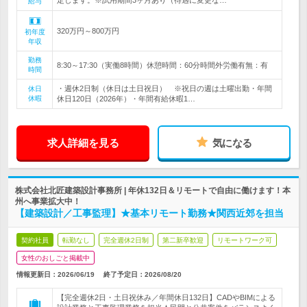
定します。※試用期間3ヶ月あり（待遇に変更な…
給与
320万円～800万円
初年度
年収
勤務
8:30～17:30（実働8時間）休憩時間：60分時間外労働有無：有
時間
・週休2日制（休日は土日祝日） ※祝日の週は土曜出勤・年間
休日
休暇
休日120日（2026年）・年間有給休暇1…
求人詳細を見る
気になる
株式会社北匠建築設計事務所 | 年休132日＆リモートで自由に働けます！本
州へ事業拡大中！
【建築設計／工事監理】★基本リモート勤務★関西近郊を担当
契約社員
転勤なし
完全週休2日制
第二新卒歓迎
リモートワーク可
女性のおしごと掲載中
情報更新日：2026/06/19
終了予定日：
2026/08/20
【完全週休2日・土日祝休み／年間休日132日】CADやBIMによる