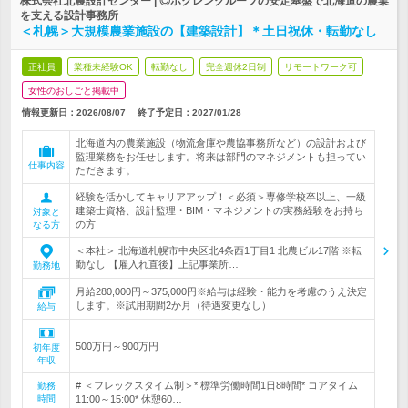
株式会社北農設計センター | ◎ホクレングループの安定基盤で北海道の農業
を支える設計事務所
＜札幌＞大規模農業施設の【建築設計】＊土日祝休・転勤なし
正社員
業種未経験OK
転勤なし
完全週休2日制
リモートワーク可
女性のおしごと掲載中
情報更新日：2026/08/07
終了予定日：
2027/01/28
北海道内の農業施設（物流倉庫や農協事務所など）の設計および
監理業務をお任せします。将来は部門のマネジメントも担ってい
仕事内容
ただきます。
経験を活かしてキャリアアップ！＜必須＞専修学校卒以上、一級
建築士資格、設計監理・BIM・マネジメントの実務経験をお持ち
対象と
の方
なる方
＜本社＞ 北海道札幌市中央区北4条西1丁目1 北農ビル17階 ※転
勤なし 【雇入れ直後】上記事業所…
勤務地
月給280,000円～375,000円※給与は経験・能力を考慮のうえ決定
します。※試用期間2か月（待遇変更なし）
給与
500万円～900万円
初年度
年収
# ＜フレックスタイム制＞* 標準労働時間1日8時間* コアタイム
勤務
時間
11:00～15:00* 休憩60…