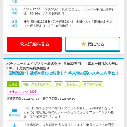
年収
8:30～17:30 (休憩60分)※残業ほぼなし メンバー平均は月4時
勤務
時間
間、部門全体でも月10時間以…
◆年間休日112日◆* 完全週休2日制（土日休み）└祝日がある週
休日
休暇
は土曜出勤あり* 祝日* 有給休暇（…
求人詳細を見る
気になる
パナソニックエイジフリー株式会社 | 月給32万円～｜基本土日祝休＆年休
120日｜充実の福利厚生あり
【建築設計】建築×福祉に特化した将来性の高いスキルを手に！
正社員
職種・業種未経験OK
急募
転勤なし
第二新卒歓迎
女性のおしごと掲載中
情報更新日：2026/07/24
終了予定日：
2026/09/10
【社内に多彩な領域の専門スタッフが在籍し、業界経験がなくて
も安心】福祉施設等のリノベーションにおけるプランニングや提
仕事内容
案、設計業務等を担います
【実務経験1～2年程度の方も歓迎します！】◆高卒以上／普通免