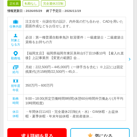
正社員
転勤なし
完全週休2日制
情報更新日：2026/05/29
終了予定日：
2026/11/19
注文住宅・分譲住宅の設計、内外装の打ち合わせ、CADを用いた
図面作成などをお任せします。
仕事内容
必須：第一種普通自動車免許 歓迎要件：一級建築士・二級建築士
対象と
資格をお持ちの方
なる方
【福岡支店】 福岡県福岡市東区美和台5丁目19番10号 【雇入れ直
後】上記事業所 【変更の範囲】会…
勤務地
月給：222,500円～445,000円（一律手当を含む）※上記には固定
残業代(月15時間/22,500円～45,0…
給与
350万円～600万円
初年度
年収
9:00～18:00(所定労働時間8時間)休憩60分時間外労働あり(月平均
勤務
時間
10時間程度)
・年間休日114日・完全週休2日制(火・水)・GW休暇・お盆休
休日
休暇
暇・夏季休暇・年末年始休暇・産前産後休…
求人詳細を見る
気になる