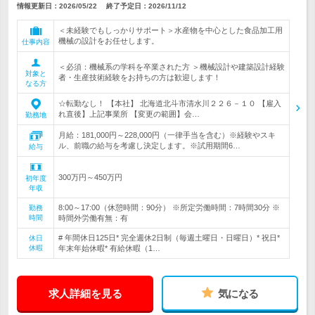
情報更新日：2026/05/22
終了予定日：
2026/11/12
＜未経験でもしっかりサポート＞水産物を中心とした食品加工用
機械の設計をお任せします。
仕事内容
＜必須：機械系の学科を卒業された方 ＞機械設計や建築設計経験
対象と
者・生産技術経験をお持ちの方は歓迎します！
なる方
☆転勤なし！ 【本社】 北海道北斗市清水川２２６－１０ 【雇入
れ直後】上記事業所 【変更の範囲】会…
勤務地
月給：181,000円～228,000円（一律手当を含む）※経験やスキ
ル、前職の給与を考慮し決定します。※試用期間6…
給与
300万円～450万円
初年度
年収
8:00～17:00（休憩時間：90分） ※所定労働時間：7時間30分 ※
勤務
時間
時間外労働有無：有
# 年間休日125日* 完全週休2日制（毎週土曜日・日曜日）* 祝日*
休日
休暇
年末年始休暇* 有給休暇（1…
求人詳細を見る
気になる