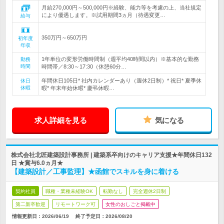
月給270,000円～500,000円※経験、能力等を考慮の上、当社規定
により優遇します。※試用期間3ヵ月（待遇変更…
給与
350万円～650万円
初年度
年収
1年単位の変形労働時間制（週平均40時間以内）※基本的な勤務
勤務
時間
時間帯／8:30～17:30（休憩60分…
年間休日105日* 社内カレンダーあり（週休2日制）* 祝日* 夏季休
休日
休暇
暇* 年末年始休暇* 慶弔休暇…
求人詳細を見る
気になる
株式会社北匠建築設計事務所 | 建築系卒向けのキャリア支援★年間休日132
日 ★賞与6.0ヵ月★
【建築設計／工事監理】★函館でスキルを身に着ける
契約社員
職種・業種未経験OK
転勤なし
完全週休2日制
第二新卒歓迎
リモートワーク可
女性のおしごと掲載中
情報更新日：2026/06/19
終了予定日：
2026/08/20