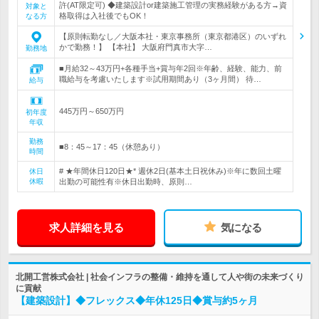
許(AT限定可) ◆建築設計or建築施工管理の実務経験がある方→資
対象と
格取得は入社後でもOK！
なる方
【原則転勤なし／大阪本社・東京事務所（東京都港区）のいずれ
かで勤務！】 【本社】 大阪府門真市大字…
勤務地
■月給32～43万円+各種手当+賞与年2回※年齢、経験、能力、前
職給与を考慮いたします※試用期間あり（3ヶ月間） 待…
給与
445万円～650万円
初年度
年収
勤務
■8：45～17：45（休憩あり）
時間
# ★年間休日120日★* 週休2日(基本土日祝休み)※年に数回土曜
休日
休暇
出勤の可能性有※休日出勤時、原則…
求人詳細を見る
気になる
北開工営株式会社 | 社会インフラの整備・維持を通して人や街の未来づくり
に貢献
【建築設計】◆フレックス◆年休125日◆賞与約5ヶ月