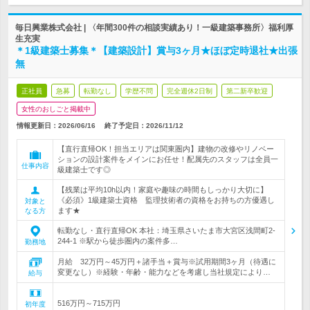
毎日興業株式会社 | 〈年間300件の相談実績あり！一級建築事務所〉福利厚
生充実
＊1級建築士募集＊【建築設計】賞与3ヶ月★ほぼ定時退社★出張
無
正社員
急募
転勤なし
学歴不問
完全週休2日制
第二新卒歓迎
女性のおしごと掲載中
情報更新日：2026/06/16
終了予定日：
2026/11/12
【直行直帰OK！担当エリアは関東圏内】建物の改修やリノベー
ションの設計案件をメインにお任せ！配属先のスタッフは全員一
仕事内容
級建築士です◎
【残業は平均10h以内！家庭や趣味の時間もしっかり大切に】
《必須》1級建築士資格 監理技術者の資格をお持ちの方優遇し
対象と
ます★
なる方
転勤なし・直行直帰OK 本社：埼玉県さいたま市大宮区浅間町2-
244-1 ※駅から徒歩圏内の案件多…
勤務地
月給 32万円～45万円＋諸手当＋賞与※試用期間3ヶ月（待遇に
変更なし）※経験・年齢・能力などを考慮し当社規定により…
給与
516万円～715万円
初年度