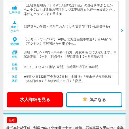
【正社員登用あり】まずは研修で建築設計の基礎を学ぶことか
ら...ゆくゆくは建物の設計および工事監理をお任せ★民間と公共
仕事内容
案件をバランスよく受注★
◎建築系の学部・学科卒の方（大学/高専/専門学校/高等学校)
対象と
なる方
【リモートワークOK】 ■本社 北海道函館市中道1丁目14番1号
《アクセス》五稜郭駅から車で6分…
勤務地
月給：18万5000円～※年齢・能力・経験をもとに決定します。※
試用期間：6ヶ月（同条件）【契約期間】6ヶ月更新の可…
給与
勤務
9：00～17：30（休憩1時間）※時間外月平均15時間
時間
■年間休日132日完全週休2日制（土日祝）└年末年始夏季休暇
休日
休暇
（各5日程度）└有給休暇（10日）└育児…
求人詳細を見る
気になる
新着
株式会社砂子組 | 創業79年！北海道で土木・建築・石炭事業を手掛ける企業