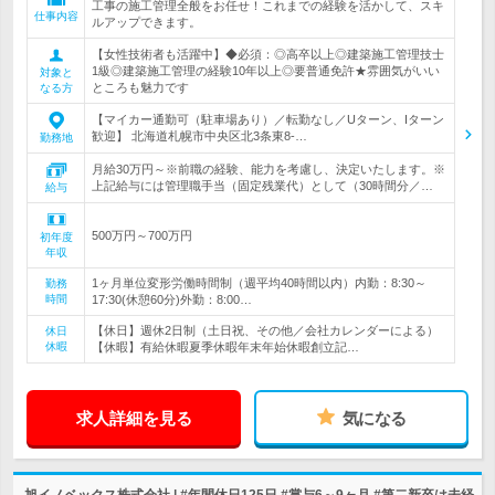
工事の施工管理全般をお任せ！これまでの経験を活かして、スキ
仕事内容
ルアップできます。
【女性技術者も活躍中】◆必須：◎高卒以上◎建築施工管理技士
1級◎建築施工管理の経験10年以上◎要普通免許★雰囲気がいい
対象と
ところも魅力です
なる方
【マイカー通勤可（駐車場あり）／転勤なし／Uターン、Iターン
歓迎】 北海道札幌市中央区北3条東8-…
勤務地
月給30万円～※前職の経験、能力を考慮し、決定いたします。※
上記給与には管理職手当（固定残業代）として（30時間分／…
給与
500万円～700万円
初年度
年収
1ヶ月単位変形労働時間制（週平均40時間以内）内勤：8:30～
勤務
時間
17:30(休憩60分)外勤：8:00…
【休日】週休2日制（土日祝、その他／会社カレンダーによる）
休日
休暇
【休暇】有給休暇夏季休暇年末年始休暇創立記…
求人詳細を見る
気になる