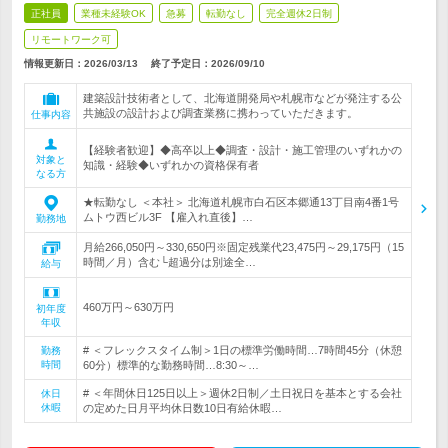
正社員
業種未経験OK
急募
転勤なし
完全週休2日制
リモートワーク可
情報更新日：2026/03/13
終了予定日：
2026/09/10
建築設計技術者として、北海道開発局や札幌市などが発注する公
共施設の設計および調査業務に携わっていただきます。
仕事内容
【経験者歓迎】◆高卒以上◆調査・設計・施工管理のいずれかの
対象と
知識・経験◆いずれかの資格保有者
なる方
★転勤なし ＜本社＞ 北海道札幌市白石区本郷通13丁目南4番1号
ムトウ西ビル3F 【雇入れ直後】…
勤務地
月給266,050円～330,650円※固定残業代23,475円～29,175円（15
時間／月）含む└超過分は別途全…
給与
460万円～630万円
初年度
年収
# ＜フレックスタイム制＞1日の標準労働時間…7時間45分（休憩
勤務
時間
60分）標準的な勤務時間…8:30～…
# ＜年間休日125日以上＞週休2日制／土日祝日を基本とする会社
休日
休暇
の定めた日月平均休日数10日有給休暇…