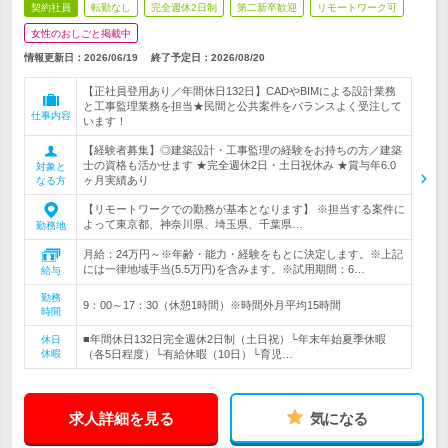
契約社員
転勤なし
完全週休2日制
第二新卒歓迎
リモートワーク可
女性のおしごと掲載中
情報更新日：2026/06/19
終了予定日：
2026/08/20
【正社員登用あり／年間休日132日】CADやBIMによる設計業務
と工事監理業務を担当★民間と公共案件をバランスよく受注して
仕事内容
います！
【経験者募集】◎建築設計・工事監理の経験をお持ちの方／建築
士の資格も活かせます ★完全週休2日・土日祝休み ★賞与年6.0
対象と
ヶ月実績あり
なる方
【リモートワークでの勤務が基本となります】 ※担当する案件に
よって東京都、神奈川県、埼玉県、千葉県…
勤務地
月給：24万円～※年齢・能力・経験をもとに決定します。※上記
には一律地域手当(5.5万円)を含みます。※試用期間：6…
給与
勤務
9：00～17：30（休憩1時間）※時間外月平均15時間
時間
■年間休日132日完全週休2日制（土日祝）└年末年始夏季休暇
休日
休暇
（各5日程度）└有給休暇（10日）└育児…
求人詳細を見る
気になる