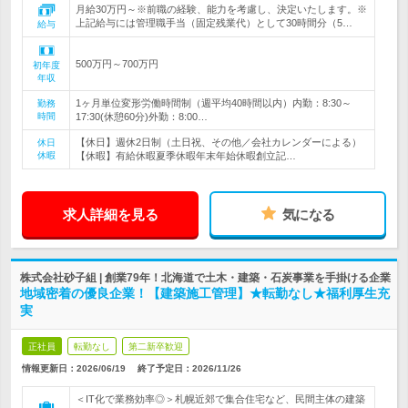
月給30万円～※前職の経験、能力を考慮し、決定いたします。※
上記給与には管理職手当（固定残業代）として30時間分（5…
給与
500万円～700万円
初年度
年収
1ヶ月単位変形労働時間制（週平均40時間以内）内勤：8:30～
勤務
時間
17:30(休憩60分)外勤：8:00…
【休日】週休2日制（土日祝、その他／会社カレンダーによる）
休日
休暇
【休暇】有給休暇夏季休暇年末年始休暇創立記…
求人詳細を見る
気になる
株式会社砂子組 | 創業79年！北海道で土木・建築・石炭事業を手掛ける企業
地域密着の優良企業！【建築施工管理】★転勤なし★福利厚生充
実
正社員
転勤なし
第二新卒歓迎
情報更新日：2026/06/19
終了予定日：
2026/11/26
＜IT化で業務効率◎＞札幌近郊で集合住宅など、民間主体の建築