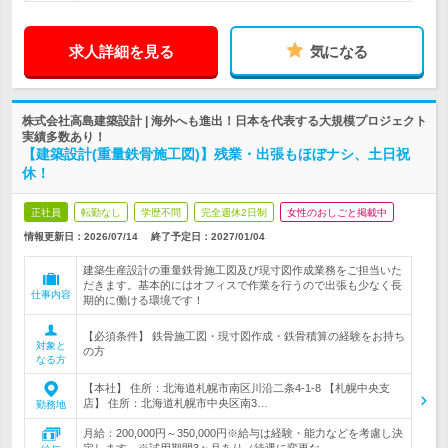
求人詳細を見る
気になる
株式会社高島建築設計 | 海外へも進出！日本を代表する大規模プロジェクト
実績多数あり！
【建築設計(重量鉄骨施工図)】残業・出張もほぼナシ、土日祝
休！
正社員
転勤なし
学歴不問
完全週休2日制
女性のおしごと掲載中
情報更新日：2026/07/14
終了予定日：
2027/01/04
建築生産設計の重量鉄骨施工図及び現寸図作成業務をご担当いた
だきます。基本的にはオフィスで作業を行うので出張も少なく長
仕事内容
期的に働ける環境です！
【必須条件】 鉄骨施工図・現寸図作成・鉄骨積算の経験をお持ち
対象と
の方
なる方
【本社】 住所：北海道札幌市南区川沿二条4-1-8 【札幌中央支
店】 住所：北海道札幌市中央区南3…
勤務地
月給：200,000円～350,000円※給与は経験・能力などを考慮し決