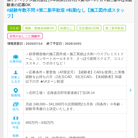
旭イノベックス株式会社 | #年間休日125日 #賞与6～9ヶ月 #第二新卒は未経
験者の応募OK
#経験年数不問 #第二新卒歓迎 #転勤なし【施工図作成スタッ
フ】
正社員
職種・業種未経験OK
転勤なし
完全週休2日制
第二新卒歓迎
女性のおしごと掲載中
情報更新日：2026/07/14
終了予定日：
2026/10/01
＜鉄骨構造物の施工図作成＞施工実績は大和ハウスプレミストド
ーム、コンサートホールキタラ、さっぽろ創世スクエア、ココノ
仕事内容
ススキノ、ウポポイなど！
＜応募条件＞要普免（AT限定可）【経験者】CADを使用した実務
経験をお持ちの方（2次元CAD、3次元CAD）【未経験者】30歳
対象と
以下の方 ★UIターン歓迎
なる方
＜石狩工場＞ 北海道石狩市新港南1丁目28-14
勤務地
月給 248,000～341,000円※試用期間2カ月有（同条件）※年齢・
経験等考慮の上決定いたします。
給与
450万円～630万円
初年度
年収
勤務
8：30～17：15（休憩45分／実働8時間）