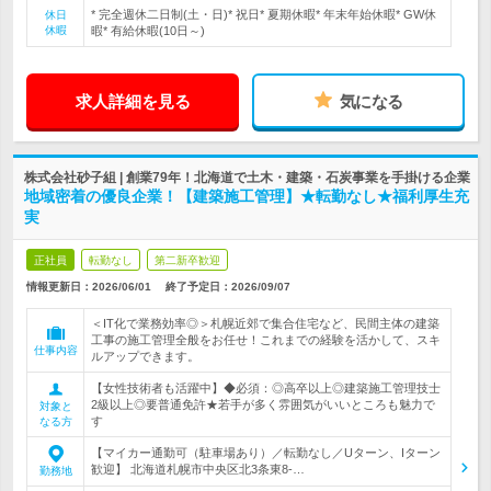
* 完全週休二日制(土・日)* 祝日* 夏期休暇* 年末年始休暇* GW休
休日
休暇
暇* 有給休暇(10日～)
求人詳細を見る
気になる
株式会社砂子組 | 創業79年！北海道で土木・建築・石炭事業を手掛ける企業
地域密着の優良企業！【建築施工管理】★転勤なし★福利厚生充
実
正社員
転勤なし
第二新卒歓迎
情報更新日：2026/06/01
終了予定日：
2026/09/07
＜IT化で業務効率◎＞札幌近郊で集合住宅など、民間主体の建築
工事の施工管理全般をお任せ！これまでの経験を活かして、スキ
仕事内容
ルアップできます。
【女性技術者も活躍中】◆必須：◎高卒以上◎建築施工管理技士
2級以上◎要普通免許★若手が多く雰囲気がいいところも魅力で
対象と
す
なる方
【マイカー通勤可（駐車場あり）／転勤なし／Uターン、Iターン
歓迎】 北海道札幌市中央区北3条東8-…
勤務地