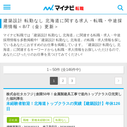
建築設計 転勤なし 北海道に関する求人・転職・中途採
用情報＜8/7（金）更新＞
マイナビ転職では「建築設計 転勤なし 北海道」に関連する転職・求人・中途
採用情報を多数掲載中!「建築設計 転勤なし 北海道」の転職・求人情報を探し
ているあなたにおすすめのお仕事を掲載しています。「建築設計 転勤なし 北
海道」に関連するキーワードからも転職・求人情報をお探しいただけるので、
あなたにぴったりのお仕事を見つけてみてください!
1～50件 (全146件中)
1
2
3
株式会社タカフジ | 創業50年！金属製建具工事で道内トップクラス◎充実し
た福利厚生
未経験者歓迎！北海道トップクラスの実績【建築設計】年休126
日
正社員
職種・業種未経験OK
転勤なし
情報更新日：2026/03/13
終了予定日：
2026/09/03