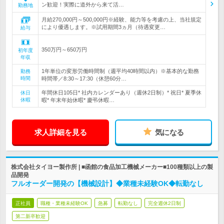
ン歓迎！実際に道外から来て活…
勤務地
月給270,000円～500,000円※経験、能力等を考慮の上、当社規定
により優遇します。※試用期間3ヵ月（待遇変更…
給与
350万円～650万円
初年度
年収
1年単位の変形労働時間制（週平均40時間以内）※基本的な勤務
勤務
時間
時間帯／8:30～17:30（休憩60分…
年間休日105日* 社内カレンダーあり（週休2日制）* 祝日* 夏季休
休日
休暇
暇* 年末年始休暇* 慶弔休暇…
求人詳細を見る
気になる
株式会社タイヨー製作所 | ■函館の食品加工機械メーカー■100種類以上の製
品開発
フルオーダー開発の【機械設計】◆業種未経験OK◆転勤なし
正社員
職種・業種未経験OK
急募
転勤なし
完全週休2日制
第二新卒歓迎