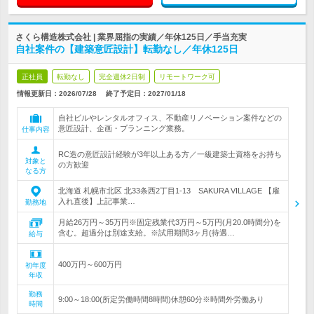
さくら構造株式会社 | 業界屈指の実績／年休125日／手当充実
自社案件の【建築意匠設計】転勤なし／年休125日
正社員
転勤なし
完全週休2日制
リモートワーク可
情報更新日：2026/07/28
終了予定日：
2027/01/18
自社ビルやレンタルオフィス、不動産リノベーション案件などの
意匠設計、企画・プランニング業務。
仕事内容
RC造の意匠設計経験が3年以上ある方／一級建築士資格をお持ち
対象と
の方歓迎
なる方
北海道 札幌市北区 北33条西2丁目1-13 SAKURA VILLAGE 【雇
入れ直後】上記事業…
勤務地
月給26万円～35万円※固定残業代3万円～5万円(月20.0時間分)を
含む。超過分は別途支給。※試用期間3ヶ月(待遇…
給与
400万円～600万円
初年度
年収
勤務
9:00～18:00(所定労働時間8時間)休憩60分※時間外労働あり
時間