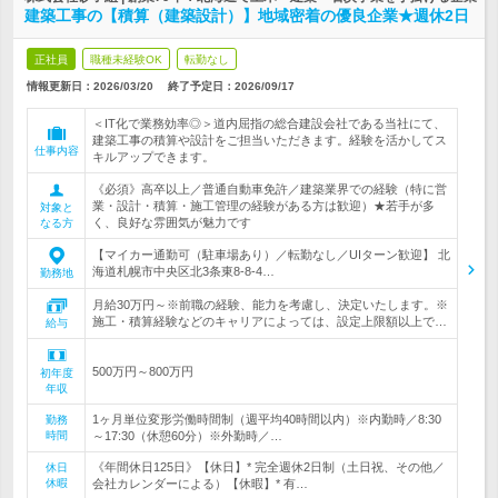
建築工事の【積算（建築設計）】地域密着の優良企業★週休2日
正社員
職種未経験OK
転勤なし
情報更新日：2026/03/20
終了予定日：
2026/09/17
＜IT化で業務効率◎＞道内屈指の総合建設会社である当社にて、
建築工事の積算や設計をご担当いただきます。経験を活かしてス
仕事内容
キルアップできます。
《必須》高卒以上／普通自動車免許／建築業界での経験（特に営
業・設計・積算・施工管理の経験がある方は歓迎）★若手が多
対象と
く、良好な雰囲気が魅力です
なる方
【マイカー通勤可（駐車場あり）／転勤なし／UIターン歓迎】 北
海道札幌市中央区北3条東8-8-4…
勤務地
月給30万円～※前職の経験、能力を考慮し、決定いたします。※
施工・積算経験などのキャリアによっては、設定上限額以上で…
給与
500万円～800万円
初年度
年収
1ヶ月単位変形労働時間制（週平均40時間以内）※内勤時／8:30
勤務
時間
～17:30（休憩60分）※外勤時／…
《年間休日125日》【休日】* 完全週休2日制（土日祝、その他／
休日
休暇
会社カレンダーによる）【休暇】* 有…