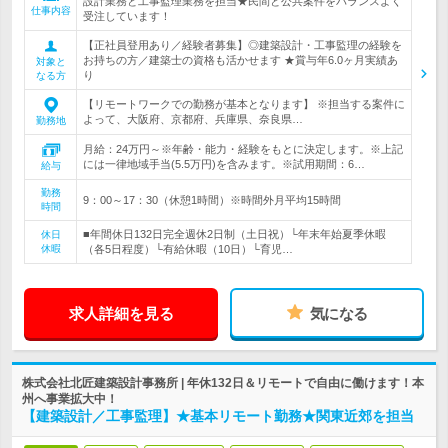
設計業務と工事監理業務を担当★民間と公共案件をバランスよく
仕事内容
受注しています！
【正社員登用あり／経験者募集】◎建築設計・工事監理の経験を
お持ちの方／建築士の資格も活かせます ★賞与年6.0ヶ月実績あ
対象と
り
なる方
【リモートワークでの勤務が基本となります】 ※担当する案件に
よって、大阪府、京都府、兵庫県、奈良県…
勤務地
月給：24万円～※年齢・能力・経験をもとに決定します。※上記
には一律地域手当(5.5万円)を含みます。※試用期間：6…
給与
勤務
9：00～17：30（休憩1時間）※時間外月平均15時間
時間
■年間休日132日完全週休2日制（土日祝）└年末年始夏季休暇
休日
休暇
（各5日程度）└有給休暇（10日）└育児…
求人詳細を見る
気になる
株式会社北匠建築設計事務所 | 年休132日＆リモートで自由に働けます！本
州へ事業拡大中！
【建築設計／工事監理】★基本リモート勤務★関東近郊を担当