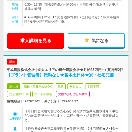
8:30～17:30（実働8時間／休憩60分）※時間外労働あり※月平均
勤務
時間
残業30時間
# ★年間休日125日★* 完全週休2日制（土日祝休み）* 年末年始休
休日
休暇
暇* 夏季休暇* 有給休暇（※…
求人詳細を見る
気になる
新着
平成建設株式会社 | 道央エリアの総合建設会社★月給25万円~＋賞与年2回
【プラント管理者】転勤なし★基本土日休★寮・社宅完備
正社員
職種・業種未経験OK
急募
転勤なし
学歴不問
完全週休2日制
第二新卒歓迎
女性のおしごと掲載中
情報更新日：2026/07/24
終了予定日：
2026/10/22
【毎日同じ現場で働ける安心感】発電所の定期点検や補修工事な
どの施工管理を手がけます。工程・安全・品質管理、書類作成な
仕事内容
ど。
【経験者優遇★第二新卒歓迎★学歴不問】【社宅完備★U・Iター