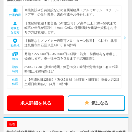
商業施設や公共施設などの金属製建具（アルミサッシ・スチール
ドア等）の設計業務、図面作成をお任せします。
仕事内容
【未経験歓迎！要普免（AT限定可）／高卒以上】20～50代まで
幅広い年代が活躍中！Auto-CADの使用経験か建築士資格をお持
対象と
ちの方は歓迎します。
なる方
【転勤なし／マイカー通勤可／U・Iターン歓迎】 《本社》 北海
道札幌市白石区米里1条3丁目6番8号…
勤務地
月給：227,500円～350,000円※経験・能力・前職給与を考慮し、
優遇します。※一律手当を含みます※試用期間3…
給与
8:30～17:30（実働8時間／休憩60分）時間外労働有無：有※残業
勤務
時間
時間は月20時間ほど
# 【年間休日126日】* 週休2日制（土曜日・日曜日）※最大月2回
休日
休暇
土曜日出勤あり（4月~10月:半…
求人詳細を見る
気になる
新着