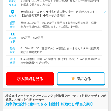
ン歓迎】◇スケジュールを正確に進められる方◇一つの現場で腰
対象と
を据えて働きたい方など
なる方
◆転勤はありません ◆社宅付近の乗り場から送迎があります！
【道内各発電所】 ◆泊原子力発電所 ★…
勤務地
月給 250,000円～500,000円＋諸手当＋賞与年2回※年齢、経験、
能力を考慮の上、優遇します。※上記には一律…
給与
400万円～600万円
初年度
年収
8：00～17：30（休憩90分）★夜勤はありません！★平均残業時
勤務
時間
間は月10時間以内！
# ★年間休日110日★* 週休2日制（土日休み）* GW* 夏季休暇* 年
休日
休暇
末年始休暇* 有給休暇*…
求人詳細を見る
気になる
株式会社アーキテックプランニング | 北海道クオリティ！性能とデザインが
武器の木造注文住宅メーカー
効率的な設計に集中できる【設計】転勤なし/手当充実◎