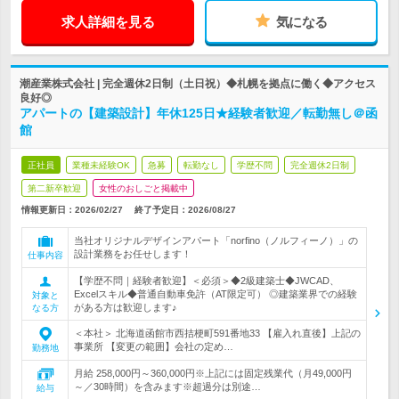
求人詳細を見る
気になる
潮産業株式会社 | 完全週休2日制（土日祝）◆札幌を拠点に働く◆アクセス
良好◎
アパートの【建築設計】年休125日★経験者歓迎／転勤無し＠函
館
正社員
業種未経験OK
急募
転勤なし
学歴不問
完全週休2日制
第二新卒歓迎
女性のおしごと掲載中
情報更新日：2026/02/27
終了予定日：
2026/08/27
当社オリジナルデザインアパート「norfino（ノルフィーノ）」の
設計業務をお任せします！
仕事内容
【学歴不問｜経験者歓迎】＜必須＞◆2級建築士◆JWCAD、
Excelスキル◆普通自動車免許（AT限定可） ◎建築業界での経験
対象と
がある方は歓迎します♪
なる方
＜本社＞ 北海道函館市西拮梗町591番地33 【雇入れ直後】上記の
事業所 【変更の範囲】会社の定め…
勤務地
月給 258,000円～360,000円※上記には固定残業代（月49,000円
～／30時間）を含みます※超過分は別途…
給与