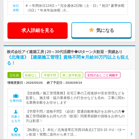
# ＜年間休日124日＞* 完全週休2日制（土・日）* 祝日* 夏季休暇
休日
休暇
（5日）* 年末年始休暇（5…
求人詳細を見る
気になる
株式会社アイ建築工房 | 20～30代活躍中◆UIターン大歓迎・実績あり
《北海道》【建築施工管理】資格不問★月給30万円以上も狙え
る！
正社員
転勤なし
学歴不問
第二新卒歓迎
女性のおしごと掲載中
情報更新日：2026/05/26
終了予定日：
2026/09/10
【技術職／施工管理業務】住宅工事の工程進捗や安全管理などを
監督し、施主様・協力業者様との打合せなども含め、工事に関わ
仕事内容
る業務全般をお任せします
【学歴不問／資格不問】《必須》普通自動車免許をお持ちの方◆
施工管理経験をお持ちの方《歓迎》同業界経験や資格をお持ちの
対象と
方は歓迎！
なる方
【転勤なし】 本社／北海道帯広市西19条北1丁目5-15 ※U・Iター
ン歓迎！実際に道外から来て活…
勤務地