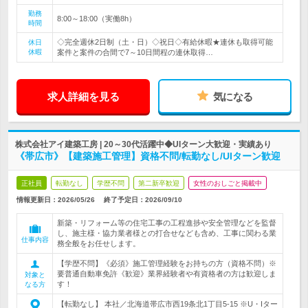
勤務
8:00～18:00（実働8h）
時間
◇完全週休2日制（土・日）◇祝日◇有給休暇★連休も取得可能
休日
休暇
案件と案件の合間で7～10日間程の連休取得…
求人詳細を見る
気になる
株式会社アイ建築工房 | 20～30代活躍中◆UIターン大歓迎・実績あり
《帯広市》【建築施工管理】資格不問/転勤なし/UIターン歓迎
正社員
転勤なし
学歴不問
第二新卒歓迎
女性のおしごと掲載中
情報更新日：2026/05/26
終了予定日：
2026/09/10
新築・リフォーム等の住宅工事の工程進捗や安全管理などを監督
し、施主様・協力業者様との打合せなども含め、工事に関わる業
仕事内容
務全般をお任せします。
【学歴不問】《必須》施工管理経験をお持ちの方（資格不問）※
要普通自動車免許《歓迎》業界経験者や有資格者の方は歓迎しま
対象と
す！
なる方
【転勤なし】 本社／北海道帯広市西19条北1丁目5-15 ※U・Iター