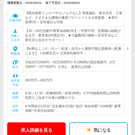
情報更新日：2026/06/23
終了予定日：
2026/08/24
【既存顧客フォロー中心/ノルマなし】商業施設・集合住宅・工場
など、さまざまな建物の建築プロジェクトを企画提案 ★直行・
仕事内容
直帰OK！定時退社も可能
【20～30代活躍中/業界未経験OK】◇学歴不問、営業職の経験が
ある方、要普免(AT限定可) ★引越費用の補助＋住宅手当など、
対象と
新生活も会社がサポート！
なる方
【転勤なし｜U・Iターン歓迎｜自宅から通勤可能な勤務地へ配属
します】 ≪札幌支店≫ 北海道札幌市中…
勤務地
月給20万2000円～35万2000円※月15時間の固定残業代（2万
2000円～3万7000円）を含む。超過分は別途…
給与
400万円～600万円
初年度
年収
8:30～17:30（実働8時間／休憩1時間）※平均残業時間は20時間
勤務
時間
程度※ご自身で仕事の調整ができ…
# 年間休日125日* 完全週休2日制* 祝日* 有給休暇* GW休暇* 夏季
休日
休暇
休暇* 年末年始休暇*…
求人詳細を見る
気になる