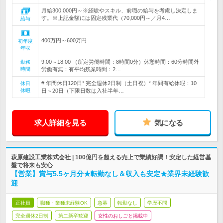
月給300,000円～※経験やスキル、前職の給与を考慮し決定しま
す。※上記金額には固定残業代（70,000円～／月4…
給与
400万円～600万円
初年度
年収
9:00～18:00 （所定労働時間：8時間0分）休憩時間：60分時間外
勤務
時間
労働有無：有平均残業時間：2…
# 年間休日120日* 完全週休2日制（土日祝）* 年間有給休暇：10
休日
休暇
日～20日（下限日数は入社半年…
求人詳細を見る
気になる
萩原建設工業株式会社 | 100億円を超える売上で業績好調！安定した経営基
盤で将来も安心
【営業】賞与5.5ヶ月分★転勤なし＆収入も安定★業界未経験歓
迎
正社員
職種・業種未経験OK
急募
転勤なし
学歴不問
完全週休2日制
第二新卒歓迎
女性のおしごと掲載中