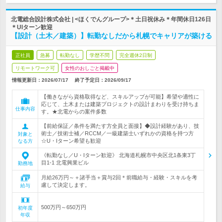
北電総合設計株式会社 | <ほくでんグループ>＊土日祝休み＊年間休日126日
＊UIターン歓迎
【設計（土木／建築）】転勤なしだから札幌でキャリアが築ける
正社員
急募
転勤なし
学歴不問
完全週休2日制
リモートワーク可
女性のおしごと掲載中
情報更新日：2026/07/17
終了予定日：
2026/09/17
【働きながら資格取得など、スキルアップが可能】希望や適性に
応じて、土木または建築プロジェクトの設計まわりを受け持ちま
仕事内容
す。★北電からの案件多数
【前給保証／条件を満たす方全員と面接】◆設計経験があり、技
術士／技術士補／RCCM／一級建築士いずれかの資格を持つ方
対象と
☆U・Iターン希望も歓迎
なる方
《転勤なし／U・Iターン歓迎》 北海道札幌市中央区北1条東3丁
目1-1 北電興業ビル
勤務地
月給26万円～＋諸手当＋賞与2回＊前職給与・経験・スキルを考
慮して決定します。
給与
500万円～650万円
初年度
年収