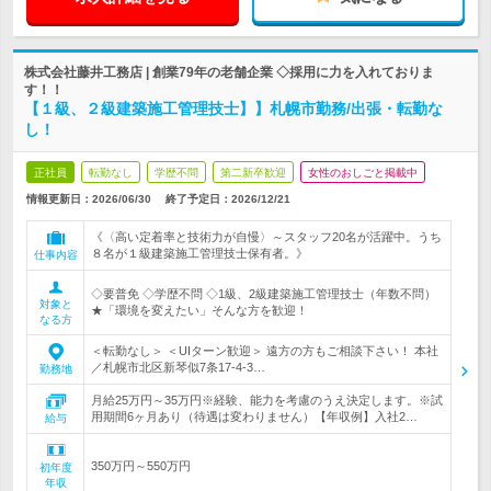
株式会社藤井工務店 | 創業79年の老舗企業 ◇採用に力を入れておりま
す！！
【１級、２級建築施工管理技士】】札幌市勤務/出張・転勤な
し！
正社員
転勤なし
学歴不問
第二新卒歓迎
女性のおしごと掲載中
情報更新日：2026/06/30
終了予定日：
2026/12/21
《〈高い定着率と技術力が自慢〉～スタッフ20名が活躍中。うち
８名が１級建築施工管理技士保有者。》
仕事内容
◇要普免 ◇学歴不問 ◇1級、2級建築施工管理技士（年数不問）
対象と
★「環境を変えたい」そんな方を歓迎！
なる方
＜転勤なし＞ ＜UIターン歓迎＞ 遠方の方もご相談下さい！ 本社
／札幌市北区新琴似7条17-4-3…
勤務地
月給25万円～35万円※経験、能力を考慮のうえ決定します。※試
用期間6ヶ月あり（待遇は変わりません）【年収例】入社2…
給与
350万円～550万円
初年度
年収