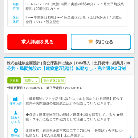
8：40～17：20（休憩1時間／実働7時間40分）＝＊月の平均残業
勤務
時間
時間は20時間以内＊＝
# ─■ 年間休日126日 ■─* 完全週休2日制（土日祝休み）* 創立記
休日
休暇
念日（5/1）* 設立記念…
求人詳細を見る
気になる
株式会社綜企画設計 | 官公庁案件に強み｜BIM導入｜土日祝休・残業月20h
公共・民間施設の【建築意匠設計】転勤なし・完全週休2日制
正社員
転勤なし
完全週休2日制
情報更新日：2026/07/24
終了予定日：
2027/01/14
【最新BIMソフトを活用し設計スキルを高められる環境】官公庁
案件や民間施設の建築意匠設計を担当していただきます。
仕事内容
◆必須：建築意匠設計の経験／建築士1級を保有している方 ★経
対象と
験・スキルに応じて即戦力として活躍していただきます！
なる方
北陸支店／石川県金沢市広岡二丁目7番1号 ・最寄駅：金沢駅 ◎
転勤なし 【雇入れ直後】上記事業所…
勤務地