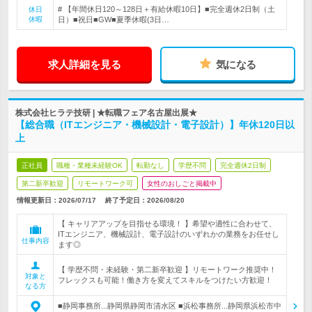
# 【年間休日120～128日＋有給休暇10日】■完全週休2日制（土
休日
休暇
日）■祝日■GW■夏季休暇(3日…
求人詳細を見る
気になる
株式会社ヒラテ技研 | ★転職フェア名古屋出展★
【総合職（ITエンジニア・機械設計・電子設計）】年休120日以
上
正社員
職種・業種未経験OK
転勤なし
学歴不問
完全週休2日制
第二新卒歓迎
リモートワーク可
女性のおしごと掲載中
情報更新日：2026/07/17
終了予定日：
2026/08/20
【 キャリアアップを目指せる環境！ 】希望や適性に合わせて、
ITエンジニア、機械設計、電子設計のいずれかの業務をお任せし
仕事内容
ます◎
【 学歴不問・未経験・第二新卒歓迎 】リモートワーク推奨中！
対象と
フレックスも可能！働き方を変えてスキルをつけたい方歓迎！
なる方
■静岡事務所...静岡県静岡市清水区 ■浜松事務所...静岡県浜松市中