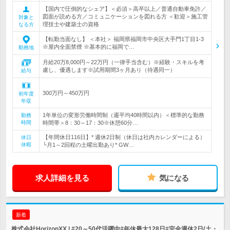
【国内で圧倒的なシェア】＜必須＞高卒以上／普通自動車免許／
図面が読める方／コミュニケーションを図れる方 ＜歓迎＞施工管
対象と
理技士や建築士の資格
なる方
【転勤当面なし】 ＜本社＞ 福岡県福岡市中央区大手門1丁目1-3
※屋内全面禁煙 ※基本的に福岡で…
勤務地
月給20万8,000円～22万円（一律手当含む）※経験・スキルを考
慮し、優遇します※試用期間3ヶ月あり（待遇同一）
給与
300万円～450万円
初年度
年収
1年単位の変形労働時間制（週平均40時間以内）＜標準的な勤務
勤務
時間
時間帯＞8：30～17：30※休憩60分…
【年間休日116日】* 週休2日制（休日は社内カレンダーによる）
休日
休暇
└月1～2回程の土曜出勤あり* GW…
求人詳細を見る
気になる
新着
株式会社HorizonXX | #20～50代活躍中#年休最大128日#完全週休2日(土・