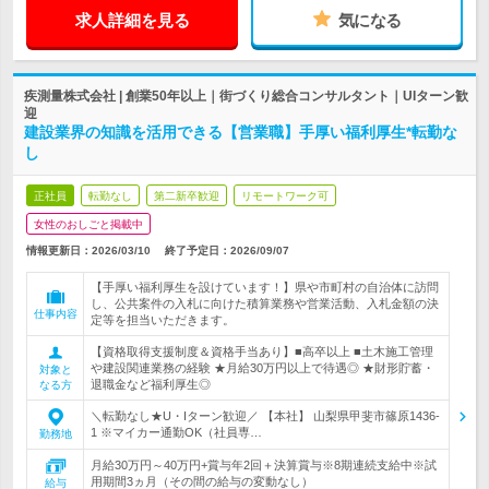
求人詳細を見る
気になる
疾測量株式会社 | 創業50年以上｜街づくり総合コンサルタント｜UIターン歓
迎
建設業界の知識を活用できる【営業職】手厚い福利厚生*転勤な
し
正社員
転勤なし
第二新卒歓迎
リモートワーク可
女性のおしごと掲載中
情報更新日：2026/03/10
終了予定日：
2026/09/07
【手厚い福利厚生を設けています！】県や市町村の自治体に訪問
し、公共案件の入札に向けた積算業務や営業活動、入札金額の決
仕事内容
定等を担当いただきます。
【資格取得支援制度＆資格手当あり】■高卒以上 ■土木施工管理
や建設関連業務の経験 ★月給30万円以上で待遇◎ ★財形貯蓄・
対象と
退職金など福利厚生◎
なる方
＼転勤なし★U・Iターン歓迎／ 【本社】 山梨県甲斐市篠原1436-
1 ※マイカー通勤OK（社員専…
勤務地
月給30万円～40万円+賞与年2回＋決算賞与※8期連続支給中※試
用期間3ヵ月（その間の給与の変動なし）
給与