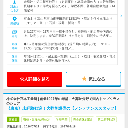
未経験・第二新卒歓迎！＜必須要件＞35歳未満の方（※若年層の
長期キャリア形成を図るため）、学歴不問、普通自動車免許（AT
対象と
限定可）
なる方
富山本社 富山県富山市奥田新町12番3号 ・宿泊を伴う出張あり
（エリア：富山・石川・福井・新潟・長…
勤務地
月給22万円～29万円※一律手当含む。※経験・能力等を考慮の
上、決定します。※試用期間3～6ヶ月あり（期間中の待遇変…
給与
◆1ヶ月単位の変形労働時間制（週平均40時間以内）・9:00～
勤務
時間
17:30・実働／7時間30分・休憩／…
年間休日120日・完全週休2日制（土日）・祝日・有給休暇・育児
休日
休暇
休暇制度あり・介護休暇制度あり
求人詳細を見る
気になる
株式会社宮本工業所 | 創業1927年の老舗。火葬炉分野で国内トップクラス
のシェア
《東京》未経験歓迎！火葬炉設備の【メンテナンススタッフ】
正社員
職種・業種未経験OK
学歴不問
完全週休2日制
第二新卒歓迎
情報更新日：2026/07/28
終了予定日：
2027/01/18