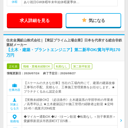
休暇
あり祝日GW休暇年末年始休暇夏季休…
求人詳細を見る
気になる
住友金属鉱山株式会社 | 【東証プライム上場企業】日本を代表する総合非鉄
素材メーカー
【土木・建築・プラントエンジニア】第二新卒OK/賞与平均170
万円
正社員
職種・業種未経験OK
転勤なし
第二新卒歓迎
情報更新日：2026/07/24
終了予定日：
2026/08/27
【スケールの大きな仕事】当社の工場内外にて、建屋の建築改修
工事等の手配、見積もり、工事施工管理業務をお任せします。★
仕事内容
プラチナくるみん認定企業
【実務未経験OK】《必須条件》土木建築系の学部学科の卒業者
／高専卒以上 ★土木建築設計や施工管理の経験者は歓迎 ★定時
対象と
16:45！残業月20h程度
なる方
◆マイカー通勤OK ◆U・Iターン歓迎 ◆転勤なし ＜別子事業所＞
愛媛県新居浜市西原町3丁目5番…
勤務地