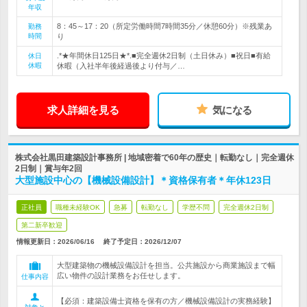
年収
8：45～17：20（所定労働時間7時間35分／休憩60分）※残業あ
勤務
時間
り
.*★年間休日125日★*.■完全週休2日制（土日休み）■祝日■有給
休日
休暇
休暇（入社半年後経過後より付与／…
求人詳細を見る
気になる
株式会社黒田建築設計事務所 | 地域密着で60年の歴史｜転勤なし｜完全週休
2日制｜賞与年2回
大型施設中心の【機械設備設計】＊資格保有者＊年休123日
正社員
職種未経験OK
急募
転勤なし
学歴不問
完全週休2日制
第二新卒歓迎
情報更新日：2026/06/16
終了予定日：
2026/12/07
大型建築物の機械設備設計を担当。公共施設から商業施設まで幅
広い物件の設計業務をお任せします。
仕事内容
【必須：建築設備士資格を保有の方／機械設備設計の実務経験】