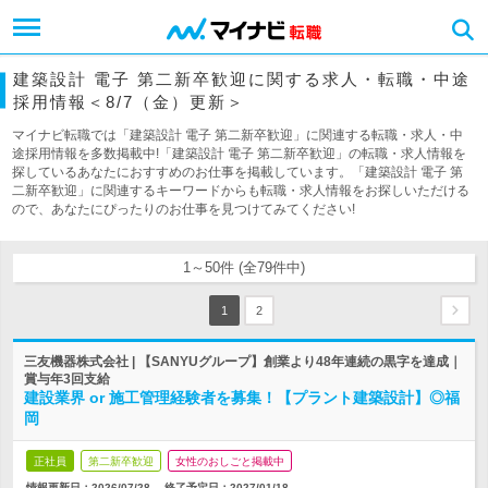
建築設計 電子 第二新卒歓迎に関する求人・転職・中途
採用情報＜8/7（金）更新＞
マイナビ転職では「建築設計 電子 第二新卒歓迎」に関連する転職・求人・中
途採用情報を多数掲載中!「建築設計 電子 第二新卒歓迎」の転職・求人情報を
探しているあなたにおすすめのお仕事を掲載しています。「建築設計 電子 第
二新卒歓迎」に関連するキーワードからも転職・求人情報をお探しいただける
ので、あなたにぴったりのお仕事を見つけてみてください!
1～50件 (全79件中)
1
2
三友機器株式会社 | 【SANYUグループ】創業より48年連続の黒字を達成｜
賞与年3回支給
建設業界 or 施工管理経験者を募集！【プラント建築設計】◎福
岡
正社員
第二新卒歓迎
女性のおしごと掲載中
情報更新日：2026/07/28
終了予定日：
2027/01/18