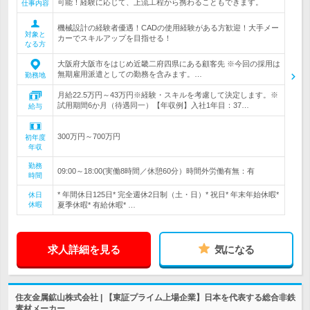
可能！経験に応じて、上流工程から携わることもできます。
仕事内容
機械設計の経験者優遇！CADの使用経験がある方歓迎！大手メー
対象と
カーでスキルアップを目指せる！
なる方
大阪府大阪市をはじめ近畿二府四県にある顧客先 ※今回の採用は
無期雇用派遣としての勤務を含みます。…
勤務地
月給22.5万円～43万円※経験・スキルを考慮して決定します。※
試用期間6か月（待遇同一）【年収例】入社1年目：37…
給与
300万円～700万円
初年度
年収
勤務
09:00～18:00(実働8時間／休憩60分）時間外労働有無：有
時間
* 年間休日125日* 完全週休2日制（土・日）* 祝日* 年末年始休暇*
休日
休暇
夏季休暇* 有給休暇* …
求人詳細を見る
気になる
住友金属鉱山株式会社 | 【東証プライム上場企業】日本を代表する総合非鉄
素材メーカー