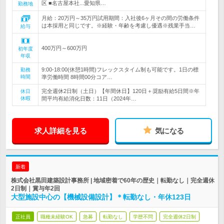
区 ■名古屋本社...愛知県…
勤務地
月給：20万円～35万円試用期間：入社後6ヶ月その間の労働条件
は本採用と同じです。※経験・年齢を考慮し優遇※残業手当…
給与
400万円～600万円
初年度
年収
9:00-18:00(休憩1時間)フレックスタイム制も可能です。1日の標
勤務
時間
準労働時間 8時間00分コア…
完全週休2日制（土日）【年間休日】120日＋奨励有給5日間※年
休日
休暇
間平均有給消化日数：11日（2024年…
求人詳細を見る
気になる
新着
株式会社黒田建築設計事務所 | 地域密着で60年の歴史｜転勤なし｜完全週休
2日制｜賞与年2回
大型施設中心の【機械設備設計】＊転勤なし・年休123日
正社員
職種未経験OK
急募
転勤なし
学歴不問
完全週休2日制