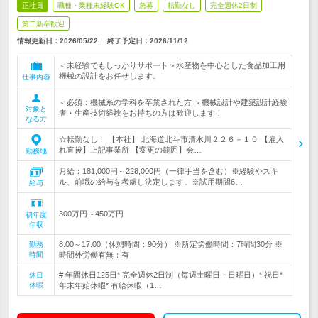
正社員
職種・業種未経験OK
急募
転勤なし
完全週休2日制
第二新卒歓迎
情報更新日：2026/05/22
終了予定日：
2026/11/12
＜未経験でもしっかりサポート＞水産物を中心とした食品加工用
機械の設計をお任せします。
仕事内容
＜必須：機械系の学科を卒業された方 ＞機械設計や建築設計経験
対象と
者・生産技術経験をお持ちの方は歓迎します！
なる方
☆転勤なし！ 【本社】 北海道北斗市清水川２２６－１０ 【雇入
れ直後】上記事業所 【変更の範囲】会…
勤務地
月給：181,000円～228,000円（一律手当を含む）※経験やスキ
ル、前職の給与を考慮し決定します。※試用期間6…
給与
300万円～450万円
初年度
年収
8:00～17:00（休憩時間：90分） ※所定労働時間：7時間30分 ※
勤務
時間
時間外労働有無：有
# 年間休日125日* 完全週休2日制（毎週土曜日・日曜日）* 祝日*
休日
休暇
年末年始休暇* 有給休暇（1…