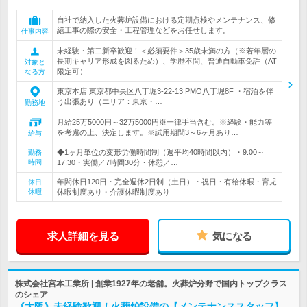
自社で納入した火葬炉設備における定期点検やメンテナンス、修
繕工事の際の安全・工程管理などをお任せします。
仕事内容
未経験・第二新卒歓迎！＜必須要件＞35歳未満の方（※若年層の
長期キャリア形成を図るため）、学歴不問、普通自動車免許（AT
対象と
限定可）
なる方
東京本店 東京都中央区八丁堀3-22-13 PMO八丁堀8F ・宿泊を伴
う出張あり（エリア：東京・…
勤務地
月給25万5000円～32万5000円※一律手当含む。※経験・能力等
を考慮の上、決定します。※試用期間3～6ヶ月あり…
給与
◆1ヶ月単位の変形労働時間制（週平均40時間以内）・9:00～
勤務
時間
17:30・実働／7時間30分・休憩／…
年間休日120日・完全週休2日制（土日）・祝日・有給休暇・育児
休日
休暇
休暇制度あり・介護休暇制度あり
求人詳細を見る
気になる
株式会社宮本工業所 | 創業1927年の老舗。火葬炉分野で国内トップクラス
のシェア
《大阪》未経験歓迎！火葬炉設備の【メンテナンススタッフ】