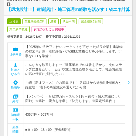
日)
【環境設計士】建築設計・施工管理の経験を活かす！省エネ計算
正社員
業種未経験OK
急募
学歴不問
完全週休2日制
第二新卒歓迎
女性のおしごと掲載中
情報更新日：2026/08/07
終了予定日：
2026/11/05
【2025年の法改正に伴いマーケットが広がった成長企業】建築物
の省エネ計算・性能評価・CASBEE業務などをお任せします。丁
仕事内容
寧なOJTを準備！
こんな方を歓迎します⇒「建築業界での経験を活かし、次のステ
ップに進みたい」「設計や施工管理経験を活かして、社会貢献性
対象と
の高い仕事に挑戦したい」
なる方
川崎（新オフィス）での募集です！ 各路線から徒歩約5分圏内と
好立地！ 地下の商業施設を通りながら出…
勤務地
【メンバー】・月給29万円～33万5千円＋賞与（個人業績により
変動）※経験・能力を考慮して決定します。※固定残業代（…
給与
435万円～603万円
初年度
年収
勤務
■９：00～18：00（実働8時間）
時間