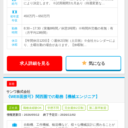
により決定します。 ※試用期間3カ月あり（待遇変更な…
給与
450万円～650万円
初年度
年収
8:30～17:30（実働8時間／休憩1時間）※時間外労働の有無：有
勤務
時間
（月平均13時間）
【年間休日120日】◇週休2日制（土日祝）※会社カレンダーによ
休日
休暇
り、土曜出勤の場合があります。【休暇制…
求人詳細を見る
気になる
新着
サンワ株式会社
《WEB面接可》関西圏での勤務【機械エンジニア】
正社員
職種未経験OK
学歴不問
完全週休2日制
第二新卒歓迎
情報更新日：2026/05/12
終了予定日：
2026/11/02
自動機、工作機械、輸送機など、様々な機械設計に携わることが