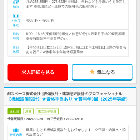
月給255,358円～273,622円※経験、年齢などを考慮のうえ決定し
ます ※地域限定一般職での採用※試用期間6ヶ…
給与
463万円～496万円
初年度
年収
8:00～16:45(実働7時間45分／休憩60分)※残業月平均20時間程度
勤務
時間
※短時間勤務可※育児のた…
【年間休日日数:117日】週休2日制(土日)※土曜日は出勤の場合も
休日
休暇
あり祝日GW休暇年末年始休暇夏季休…
求人詳細を見る
気になる
創スペース株式会社 | 設備設計・建築意匠設計のプロフェッショナル
【機械設備設計】★資格手当あり ★賞与年3回（2025年実績）
正社員
急募
第二新卒歓迎
情報更新日：2026/06/29
終了予定日：
2026/12/10
建築における機械設備設計をお任せします！☆空調・給排水・消
火設備など
仕事内容