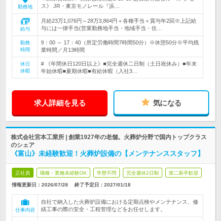
ス》 JR・東京モノレール『浜…
勤務地
月給23万1,076円～28万3,864円＋各種手当＋賞与年2回※上記給
与には一律手当(営業勤務地手当・地域手当・住…
給与
9：00 ～ 17：40（所定労働時間7時間50分）※休憩50分※平均残
勤務
時間
業時間／月13時間
# 《年間休日120日以上》■完全週休二日制（土日祝休み）■年末
休日
休暇
年始休暇■夏期休暇■有給休暇（入社3…
求人詳細を見る
気になる
株式会社宮本工業所 | 創業1927年の老舗。火葬炉分野で国内トップクラス
のシェア
《富山》未経験歓迎！火葬炉設備の【メンテナンススタッフ】
正社員
職種・業種未経験OK
学歴不問
完全週休2日制
第二新卒歓迎
情報更新日：2026/07/28
終了予定日：
2027/01/18
自社で納入した火葬炉設備における定期点検やメンテナンス、修
繕工事の際の安全・工程管理などをお任せします。
仕事内容