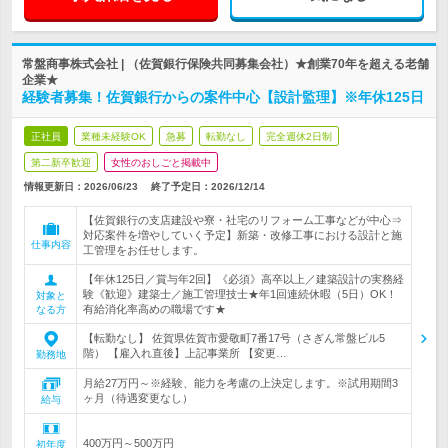
常盤商事株式会社 | （佐賀銀行保険共同募集会社）★創業70年を超える老舗
企業★
経験者募集！佐賀銀行からの案件中心【設計監理】※年休125日
正社員
業種未経験OK
急募
転勤なし
完全週休2日制
第二新卒歓迎
女性のおしごと掲載中
情報更新日：2026/06/23
終了予定日：
2026/12/14
【佐賀銀行の支店建設や寮・社宅のリフォーム工事などが中心⇒
対応案件を増やしていく予定】新築・改修工事における設計と施
仕事内容
工管理をお任せします。
【年休125日／賞与年2回】《必須》高卒以上／建築設計の実務経
験《歓迎》建築士／施工管理技士★年1回連続休暇（5日）OK！
対象と
有給消化率高めの職場です★
なる方
【転勤なし】 佐賀県佐賀市愛敬町7番17号（さぎん常盤ビル5
階） 【雇入れ直後】上記事業所 【変更…
勤務地
月給27万円～※経験、能力を考慮の上決定します。※試用期間3
ヶ月（待遇変更なし）
給与
400万円～500万円
初年度