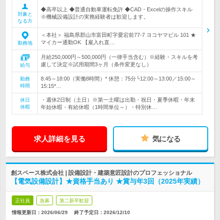
◆高卒以上 ◆普通自動車運転免許 ◆CAD・Excelの操作スキル
対象と
※機械設備設計の実務経験者は歓迎します。
なる方
＜本社＞ 福島県郡山市富田町字愛宕前77-7 ヨコヤマビル 101 ★
マイカー通勤OK 【雇入れ直…
勤務地
月給250,000円～500,000円（一律手当含む）※経験・スキルを考
慮して決定※試用期間3ヶ月（条件変更なし）
給与
8:45～18:00（実働8時間）* 休憩：75分└12:00～13:00／15:00～
勤務
時間
15:15*…
・週休2日制（土日）※第一土曜は出勤・祝日・夏季休暇・年末
休日
休暇
年始休暇・有給休暇（1時間単位～）・特別休…
求人詳細を見る
気になる
創スペース株式会社 | 設備設計・建築意匠設計のプロフェッショナル
【電気設備設計】★資格手当あり ★賞与年3回（2025年実績）
正社員
急募
第二新卒歓迎
情報更新日：2026/06/29
終了予定日：
2026/12/10