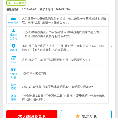
第二新卒歓迎
情報更新日：2026/06/09
終了予定日：
2026/11/30
大型建築物の機械設備設計を担当。公共施設から商業施設まで幅
広い物件の設計業務をお任せします。
仕事内容
【必須:機械設備設計の実務経験 or 機械設備に興味のある方】
対象と
【歓迎:建築設備士資格をお持ちの方】
なる方
本社:神戸市兵庫区下沢通二丁目1番17号 大和化成ビル3F ※転
勤なし 【雇入れ直後】上記事業所…
勤務地
月給:25万円～31万円試用期間6ヶ月（待遇変更なし）
給与
400万円～500万円
初年度
年収
勤務
9:00-17:30残業:有※平均残業時間20～40時間休憩:60分
時間
# 年間休日123日* 完全週休二日(土日祝) * 夏季休暇 * 年末年始休
休日
休暇
暇 * 誕生日休暇* …
求人詳細を見る
気になる