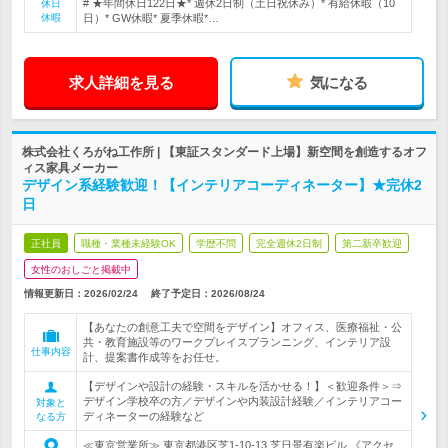
# ★年間休日122日★* 週休2日制（土日祝休み）* 有給休暇（10
休日
休暇
日）* GW休暇* 夏季休暇*…
求人詳細を見る
気になる
株式会社くろがね工作所 | 【東証スタンダード上場】新空間を創造するオフ
ィス家具メーカー
デザイン系経験歓迎！【インテリアコーディネーター】★完休2
日
正社員
職種・業種未経験OK
学歴不問
完全週休2日制
第二新卒歓迎
女性のおしごと掲載中
情報更新日：2026/02/24
終了予定日：
2026/08/24
【あなたの創意工夫で空間をデザイン】オフィス、医療福祉・公
共・教育施設等のワークプレイスプランニング、インテリア設
仕事内容
計、提案書作成等をお任せ。
【デザインや設計の経験・スキルを活かせる！】＜歓迎条件＞⇒
デザイン学校卒の方／デザインや内装設計経験／インテリアコー
対象と
ディネーターの経験など
なる方
≪東京営業所≫ 東京都港区芝1-10-13 芝日景有楽ビル 《アクセ