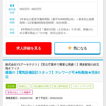
500万円～600万円
初年度
年収
1年単位の変形労働時間制（週平均40時間以内）＜基本的な就業
勤務
時間
時間＞1日実働8時間休憩時間：60分時間…
【年間休日113日】* 週休2日制（土日休み）※月1回、研修のた
休日
休暇
め土曜出勤あり└その他、休日は会社カ…
求人詳細を見る
気になる
株式会社YSアーキテクツ | 【官公庁案件で豊富な実績！】博多駅前の好立
地オフィス
建築の【電気設備設計スタッフ】テレワーク可★転勤無★完休2
日
正社員
転勤なし
完全週休2日制
第二新卒歓迎
リモートワーク可
女性のおしごと掲載中
情報更新日：2026/07/06
終了予定日：
2026/10/22