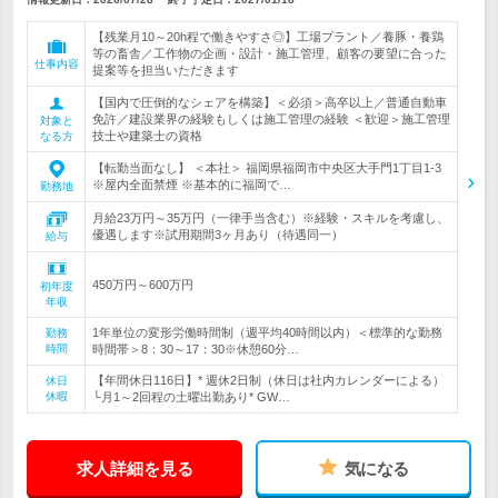
【残業月10～20h程で働きやすさ◎】工場プラント／養豚・養鶏
等の畜舎／工作物の企画・設計・施工管理、顧客の要望に合った
仕事内容
提案等を担当いただきます
【国内で圧倒的なシェアを構築】＜必須＞高卒以上／普通自動車
免許／建設業界の経験もしくは施工管理の経験 ＜歓迎＞施工管理
対象と
技士や建築士の資格
なる方
【転勤当面なし】 ＜本社＞ 福岡県福岡市中央区大手門1丁目1-3
※屋内全面禁煙 ※基本的に福岡で…
勤務地
月給23万円～35万円（一律手当含む）※経験・スキルを考慮し、
優遇します※試用期間3ヶ月あり（待遇同一）
給与
450万円～600万円
初年度
年収
1年単位の変形労働時間制（週平均40時間以内）＜標準的な勤務
勤務
時間
時間帯＞8：30～17：30※休憩60分…
【年間休日116日】* 週休2日制（休日は社内カレンダーによる）
休日
休暇
└月1～2回程の土曜出勤あり* GW…
求人詳細を見る
気になる