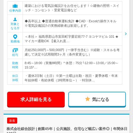
建築における電気設備設計をお任せします！☆建物の照明・スイ
ッチ・コンセント・受変電設備など
仕事内容
◆高卒以上 ◆普通自動車運転免許 ◆CAD・Excelの操作スキル
対象と
※電気設備設計の実務経験者は歓迎します。
なる方
＜本社＞ 福島県郡山市富田町字愛宕前77-7 ヨコヤマビル 101 ★
マイカー通勤OK 【雇入れ直…
勤務地
月給250,000円～500,000円（一律手当含む）※経験・スキルを考
慮して決定※試用期間3ヶ月（条件変更なし）
給与
8:45～18:00（実働8時間）* 休憩：75分└12:00～13:00／15:00～
勤務
時間
15:15*…
・週休2日制（土日）※第一土曜は出勤・祝日・夏季休暇・年末
休日
休暇
年始休暇・有給休暇（1時間単位～）・特別休…
求人詳細を見る
気になる
新着
株式会社綜合設計 | 創業45年｜公共施設、住宅など幅広い案件◎｜年間休日