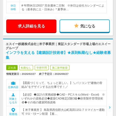
# 年間休日126日* 完全週休二日制 ※休日は会社カレンダーによ
休日
休暇
る（基本的に土・日休み）* 夏季休…
求人詳細を見る
気になる
エスイー鉄建株式会社 | 米子事業所｜東証スタンダード市場上場のエスイー
グループ
インフラを支える【建築設計技術者】★原則転勤なし★経験者募
集
正社員
転勤なし
学歴不問
第二新卒歓迎
情報更新日：2026/02/27
終了予定日：
2026/08/27
【図面づくりって、ちょっと楽しい。】＼パソコンで“建物の骨
組み”をデザインするお仕事です！／
仕事内容
【必須】 ◆設計の実務経験◆CAD・PCスキル(Word・Excel) ※
いずれかの資格必須◆建築CAD検定試験3級◆鉄骨製作管理技術
対象と
者◆その他の建築関係資格
なる方
【 米子事業所 】 鳥取県西伯郡大山町高田1151-7 ※マイカー通勤
可 ※U・Iターン歓迎 【雇…
勤務地