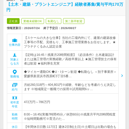
【土木・建築・プラントエンジニア】経験者募集/賞与平均170万
円
正社員
業種未経験OK
転勤なし
第二新卒歓迎
情報更新日：2026/07/24
終了予定日：
2026/08/27
【スケールの大きな仕事】当社の工場内外にて、建屋の建築改修
工事等の手配、見積もり、工事施工管理業務をお任せします。★
仕事内容
プラチナくるみん認定企業
【定時は16:45！残業月20時間程度】《必須条件》土木建築設計
または施工管理の実務経験／高校卒業以上 ★施工管理技士の保有
対象と
者は歓迎 ★福利厚生充実
なる方
◆マイカー通勤OK ◆U・Iターン歓迎 ◆転勤なし ＜別子事業所＞
愛媛県新居浜市西原町3丁目5番…
勤務地
月給260,518円～404,801円※経験、年齢などを考慮のうえ決定し
ます ※地域限定一般職での採用※試用期間6ヶ…
給与
472万円～786万円
初年度
年収
8:00～16:45(実働7時間45分／休憩60分)※残業月平均20時間程度
勤務
時間
※短時間勤務可※育児のた…
【年間休日日数:117日】週休2日制(土日)※土曜日は出勤の場合も
休日