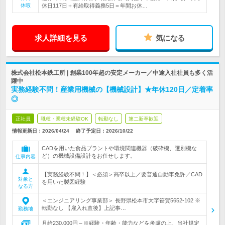
休暇
休日117日＋有給取得義務5日＝年間お休…
求人詳細を見る
気になる
株式会社松本鉄工所 | 創業100年超の安定メーカー／中途入社社員も多く活
躍中
実務経験不問！産業用機械の【機械設計】★年休120日／定着率
◎
正社員
職種・業種未経験OK
転勤なし
第二新卒歓迎
情報更新日：2026/04/24
終了予定日：
2026/10/22
CADを用いた食品プラントや環境関連機器（破砕機、選別機な
ど）の機械設備設計をお任せします。
仕事内容
【実務経験不問！】＜必須＞高卒以上／要普通自動車免許／CAD
対象と
を用いた製図経験
なる方
＜エンジニアリング事業部＞ 長野県松本市大字笹賀5652-102 ※
転勤なし 【雇入れ直後】上記事…
勤務地
月給230,000円～※経験・年齢・能力などを考慮の上、当社規定