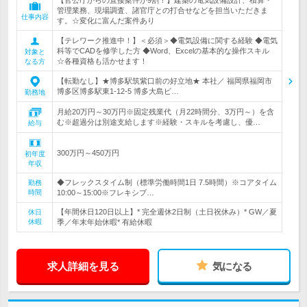
【官公庁からの直接案件が9割！】建築の電気設備設計、積算・
管理業務、現場調査、諸官庁との打合せなどを担当いただきま
仕事内容
す。☆変化に富んだ案件あり
【テレワーク推進中！】＜必須＞◆電気設備に関する経験 ◆電気
科等でCADを修学した方 ◆Word、Excelの基本的な操作スキル
対象と
☆各種資格も活かせます！
なる方
【転勤なし】★博多駅筑紫口前の好立地★ 本社／ 福岡県福岡市
博多区博多駅東1-12-5 博多大島ビ…
勤務地
月給20万円～30万円※固定残業代（月22時間分、3万円～）を含
む※超過分は別途支給します※経験・スキルを考慮し、優…
給与
300万円～450万円
初年度
年収
◆フレックスタイム制（標準労働時間1日 7.5時間）※コアタイム
勤務
時間
10:00～15:00※フレキシブ…
【年間休日120日以上】* 完全週休2日制（土日祝休み）* GW／夏
休日
休暇
季／年末年始休暇* 有給休暇
求人詳細を見る
気になる