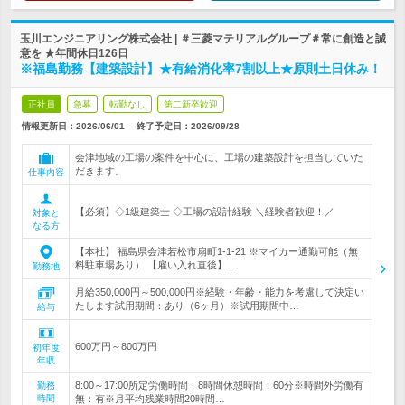
玉川エンジニアリング株式会社 | ＃三菱マテリアルグループ＃常に創造と誠
意を ★年間休日126日
※福島勤務【建築設計】★有給消化率7割以上★原則土日休み！
正社員
急募
転勤なし
第二新卒歓迎
情報更新日：2026/06/01
終了予定日：
2026/09/28
会津地域の工場の案件を中心に、工場の建築設計を担当していた
だきます。
仕事内容
【必須】◇1級建築士 ◇工場の設計経験 ＼経験者歓迎！／
対象と
なる方
【本社】 福島県会津若松市扇町1-1-21 ※マイカー通勤可能（無
料駐車場あり） 【雇い入れ直後】…
勤務地
月給350,000円～500,000円※経験・年齢・能力を考慮して決定い
たします試用期間：あり（6ヶ月）※試用期間中…
給与
600万円～800万円
初年度
年収
8:00～17:00所定労働時間：8時間休憩時間：60分※時間外労働有
勤務
時間
無：有※月平均残業時間20時間…