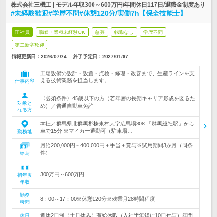
株式会社三機工 | モデル年収300～600万円/年間休日117日/退職金制度あり
#未経験歓迎#学歴不問#休憩120分/実働7h【保全技能士】
正社員
職種・業種未経験OK
急募
転勤なし
学歴不問
第二新卒歓迎
情報更新日：2026/07/24
終了予定日：
2027/01/07
工場設備の設計・設置・点検・修理・改善まで、生産ラインを支
える技術業務を担当します。
仕事内容
〈必須条件〉45歳以下の方（若年層の長期キャリア形成を図るた
対象と
め）／普通自動車免許
なる方
本社／群馬県北群馬郡榛東村大字広馬場308 「群馬総社駅」から
車で15分 ※マイカー通勤可（駐車場…
勤務地
月給200,000円～400,000円＋手当＋賞与※試用期間3か月（同条
件）
給与
300万円～600万円
初年度
年収
勤務
8：00～17：00※休憩120分※残業月28時間程度
時間
週休2日制（土日休み）有給休暇（入社半年後に10日付与）年間
休日