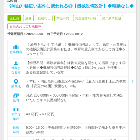
120日
《岡山》幅広い案件に携われる◎【機械設備設計】◆転勤なし◆
正社員
急募
転勤なし
学歴不問
完全週休2日制
第二新卒歓迎
女性のおしごと掲載中
情報更新日：2026/06/05
終了予定日：
2026/10/12
《 経験を活かして活躍！》機械設備設計として、民間・公共施設
の機械設備設計業務をお任せ。教育制度充実で安心してお仕事を
仕事内容
スタート◎
【学歴不問｜経験者募集】経験や資格を活かして活躍できます◎
＜必須＞◆機械設備設計経験◆CAD（特にJw_cad）を使用し、
対象と
ある程度習熟している方
なる方
＜本社＞ 岡山県岡山市北区今保199-7 【雇入れ直後】上記の事業
所 【変更の範囲】変更なし ※転…
勤務地
月給 250,000円～350,000円※経験・年齢・能力を考慮して決定
いたします※試用期間なし
給与
400万円～600万円
初年度
年収
9:00～18:00（実働8時間／休憩60分）※時間外労働あり※月平均
勤務
時間
残業7.9時間