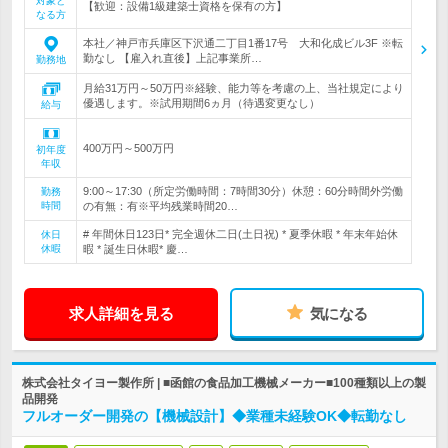
対象と
【歓迎：設備1級建築士資格を保有の方】
なる方
本社／神戸市兵庫区下沢通二丁目1番17号 大和化成ビル3F ※転
勤なし 【雇入れ直後】上記事業所…
勤務地
月給31万円～50万円※経験、能力等を考慮の上、当社規定により
優遇します。※試用期間6ヵ月（待遇変更なし）
給与
400万円～500万円
初年度
年収
9:00～17:30（所定労働時間：7時間30分）休憩：60分時間外労働
勤務
時間
の有無：有※平均残業時間20…
# 年間休日123日* 完全週休二日(土日祝) * 夏季休暇 * 年末年始休
休日
休暇
暇 * 誕生日休暇* 慶…
求人詳細を見る
気になる
株式会社タイヨー製作所 | ■函館の食品加工機械メーカー■100種類以上の製
品開発
フルオーダー開発の【機械設計】◆業種未経験OK◆転勤なし