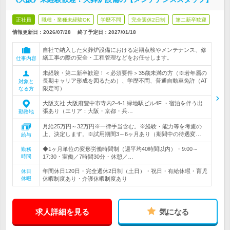
正社員
職種・業種未経験OK
学歴不問
完全週休2日制
第二新卒歓迎
情報更新日：2026/07/28
終了予定日：
2027/01/18
自社で納入した火葬炉設備における定期点検やメンテナンス、修
繕工事の際の安全・工程管理などをお任せします。
仕事内容
未経験・第二新卒歓迎！＜必須要件＞35歳未満の方（※若年層の
長期キャリア形成を図るため）、学歴不問、普通自動車免許（AT
対象と
限定可）
なる方
大阪支社 大阪府豊中市寺内2-4-1 緑地駅ビル4F ・宿泊を伴う出
張あり（エリア：大阪・京都・兵…
勤務地
月給25万円～32万円※一律手当含む。※経験・能力等を考慮の
上、決定します。※試用期間3～6ヶ月あり（期間中の待遇変…
給与
◆1ヶ月単位の変形労働時間制（週平均40時間以内）・9:00～
勤務
時間
17:30・実働／7時間30分・休憩／…
年間休日120日・完全週休2日制（土日）・祝日・有給休暇・育児
休日
休暇
休暇制度あり・介護休暇制度あり
求人詳細を見る
気になる