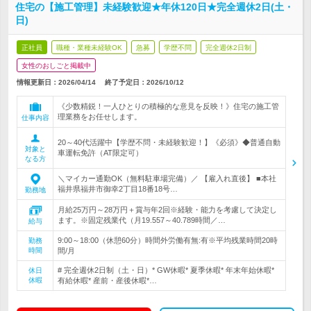
住宅の【施工管理】未経験歓迎★年休120日★完全週休2日(土・
日)
正社員
職種・業種未経験OK
急募
学歴不問
完全週休2日制
女性のおしごと掲載中
情報更新日：2026/04/14
終了予定日：
2026/10/12
《少数精鋭！一人ひとりの積極的な意見を反映！》住宅の施工管
理業務をお任せします。
仕事内容
20～40代活躍中【学歴不問・未経験歓迎！】《必須》◆普通自動
対象と
車運転免許（AT限定可）
なる方
＼マイカー通勤OK（無料駐車場完備）／ 【雇入れ直後】 ■本社
福井県福井市御幸2丁目18番18号…
勤務地
月給25万円～28万円＋賞与年2回※経験・能力を考慮して決定し
ます。※固定残業代（月19.557～40.789時間／…
給与
9:00～18:00（休憩60分）時間外労働有無:有※平均残業時間20時
勤務
時間
間/月
# 完全週休2日制（土・日）* GW休暇* 夏季休暇* 年末年始休暇*
休日
休暇
有給休暇* 産前・産後休暇*…