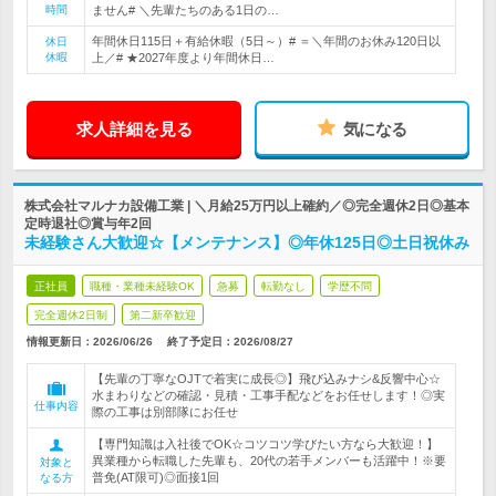
時間
ません# ＼先輩たちのある1日の…
年間休日115日＋有給休暇（5日～）# ＝＼年間のお休み120日以
休日
休暇
上／# ★2027年度より年間休日…
求人詳細を見る
気になる
株式会社マルナカ設備工業 | ＼月給25万円以上確約／◎完全週休2日◎基本
定時退社◎賞与年2回
未経験さん大歓迎☆【メンテナンス】◎年休125日◎土日祝休み
正社員
職種・業種未経験OK
急募
転勤なし
学歴不問
完全週休2日制
第二新卒歓迎
情報更新日：2026/06/26
終了予定日：
2026/08/27
【先輩の丁寧なOJTで着実に成長◎】飛び込みナシ&反響中心☆
水まわりなどの確認・見積・工事手配などをお任せします！◎実
仕事内容
際の工事は別部隊にお任せ
【専門知識は入社後でOK☆コツコツ学びたい方なら大歓迎！】
異業種から転職した先輩も、20代の若手メンバーも活躍中！※要
対象と
普免(AT限可)◎面接1回
なる方