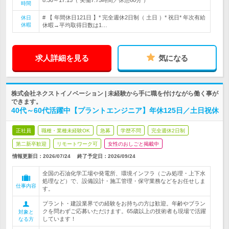
時間
# 【 年間休日121日 】* 完全週休2日制（ 土日 ）* 祝日* 年次有給
休日
休暇
休暇→平均取得日数は1…
求人詳細を見る
気になる
株式会社ネクストイノベーション | 未経験から手に職を付けながら働く事が
できます。
40代～60代活躍中【プラントエンジニア】年休125日／土日祝休
正社員
職種・業種未経験OK
急募
学歴不問
完全週休2日制
第二新卒歓迎
リモートワーク可
女性のおしごと掲載中
情報更新日：2026/07/24
終了予定日：
2026/09/24
全国の石油化学工場や発電所、環境インフラ（ごみ処理・上下水
処理など）で、設備設計・施工管理・保守業務などをお任せしま
仕事内容
す。
プラント・建設業界での経験をお持ちの方は歓迎。年齢やブラン
クを問わずご応募いただけます。65歳以上の技術者も現場で活躍
対象と
しています！
なる方