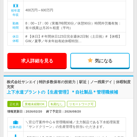
400万円～600万円
初年度
年収
8：00～17：00（実働7時間30分／休憩90分）時間外労働有無：
勤務
時間
有※残業は月20ｈ程度（平均）
# 【休日】# 年間休日123日完全週休2日制（土日祝）# 【休暇】
休日
休暇
GW／夏季／年末年始有給休暇特別…
求人詳細を見る
気になる
株式会社サンエイ | 特許多数保有の技術力｜駅近｜ノー残業デイ｜休暇制度
充実
上下水道プラントの【生産管理】＊自社製品＊管理職候補
正社員
業種未経験OK
転勤なし
リモートワーク可
情報更新日：2026/02/20
終了予定日：
2026/08/20
＼官公庁案件中心＆管理職候補／主力製品である下水処理装置
「サンドクリーン」の生産管理を担当いただきます。
仕事内容