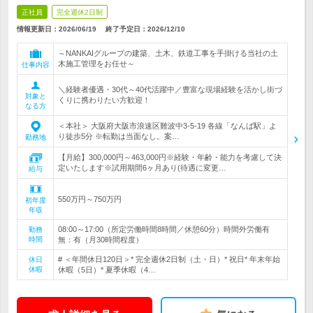
正社員
完全週休2日制
情報更新日：2026/06/19
終了予定日：
2026/12/10
～NANKAIグループの建築、土木、鉄道工事を手掛ける当社の土
木施工管理をお任せ～
仕事内容
＼経験者優遇・30代～40代活躍中／豊富な現場経験を活かし街づ
対象と
くりに携わりたい方歓迎！
なる方
＜本社＞ 大阪府大阪市浪速区難波中3-5-19 各線「なんば駅」よ
り徒歩5分 ※転勤は当面なし。案…
勤務地
【月給】300,000円～463,000円※経験・年齢・能力を考慮して決
定いたします※試用期間6ヶ月あり(待遇に変更…
給与
550万円～750万円
初年度
年収
08:00～17:00（所定労働時間8時間／休憩60分）時間外労働有
勤務
時間
無：有（月30時間程度）
# ＜年間休日120日＞* 完全週休2日制（土・日）* 祝日* 年末年始
休日
休暇
休暇（5日）* 夏季休暇（4…