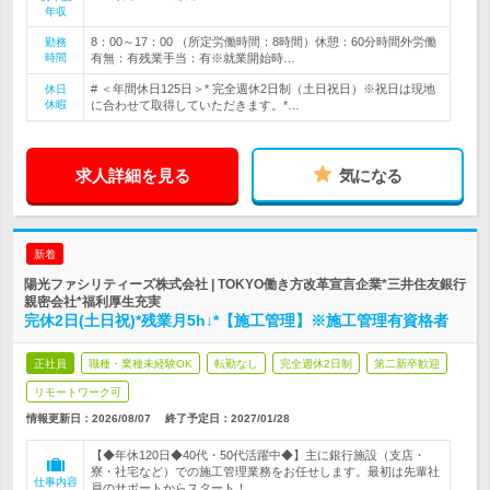
年収
8：00～17：00 （所定労働時間：8時間）休憩：60分時間外労働
勤務
時間
有無：有残業手当：有※就業開始時…
# ＜年間休日125日＞* 完全週休2日制（土日祝日）※祝日は現地
休日
休暇
に合わせて取得していただきます。*…
求人詳細を見る
気になる
新着
陽光ファシリティーズ株式会社 | TOKYO働き方改革宣言企業*三井住友銀行
親密会社*福利厚生充実
完休2日(土日祝)*残業月5h↓*【施工管理】※施工管理有資格者
正社員
職種・業種未経験OK
転勤なし
完全週休2日制
第二新卒歓迎
リモートワーク可
情報更新日：2026/08/07
終了予定日：
2027/01/28
【◆年休120日◆40代・50代活躍中◆】主に銀行施設（支店・
寮・社宅など）での施工管理業務をお任せします。最初は先輩社
仕事内容
員のサポートからスタート！