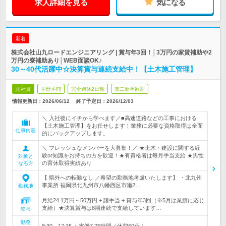
求人詳細を見る
気になる
新着
株式会社山九ロードエンジニアリング | 賞与年3回！│3万円の家賃補助や2
万円の寮補助あり│WEB面談OK♪
30～40代活躍中☆決算賞与連続支給中！【土木施工管理】
正社員
学歴不問
完全週休2日制
第二新卒歓迎
情報更新日：2026/06/12
終了予定日：
2026/12/03
＼ 入社後にイチから学べます／■高速道路などの工事における
【土木施工管理】をお任せします！業務に必要な資格取得は全面
仕事内容
的にバックアップします。
＼ フレッシュなメンバーを大募集！／ ★土木・建設に関する経
験or知識をお持ちの方を歓迎！★有資格者は毎月手当支給 ★男性
対象と
の育休取得実績あり
なる方
【 県外への転勤なし ／希望の勤務地考慮いたします】 ・北九州
事業所 福岡県北九州市八幡西区市瀬2…
勤務地
月給24.1万円～50万円 + 諸手当 + 賞与年3回（※5月は業績に応じ
支給）★決算賞与は8期連続で支給しています…
給与
勤務
8:30～17:15（ 実働7.75時間／休憩60分 ）