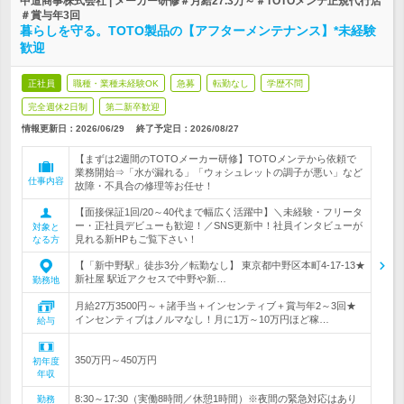
中道商事株式会社 | メーカー研修＃月給27.3万～＃TOTOメンテ正規代行店
＃賞与年3回
暮らしを守る。TOTO製品の【アフターメンテナンス】*未経験
歓迎
正社員
職種・業種未経験OK
急募
転勤なし
学歴不問
完全週休2日制
第二新卒歓迎
情報更新日：2026/06/29
終了予定日：
2026/08/27
【まずは2週間のTOTOメーカー研修】TOTOメンテから依頼で
業務開始⇒「水が漏れる」「ウォシュレットの調子が悪い」など
仕事内容
故障・不具合の修理等お任せ！
【面接保証1回/20～40代まで幅広く活躍中】＼未経験・フリータ
ー・正社員デビューも歓迎！／SNS更新中！社員インタビューが
対象と
見れる新HPもご覧下さい！
なる方
【「新中野駅」徒歩3分／転勤なし】 東京都中野区本町4-17-13★
新社屋 駅近アクセスで中野や新…
勤務地
月給27万3500円～＋諸手当＋インセンティブ＋賞与年2～3回★
インセンティブはノルマなし！月に1万～10万円ほど稼…
給与
350万円～450万円
初年度
年収
8:30～17:30（実働8時間／休憩1時間）※夜間の緊急対応はあり
勤務