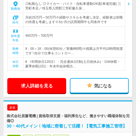
◎転勤なし ◎マイカー・バイク・自転車通勤OK(駐車場完備) 三
芳町本店／埼玉県入間郡三芳町藤久保…
勤務地
月給25万円～50万円※経験やスキルを考慮し決定。経験者は前職
の待遇も考慮します※3か月の試用期間中も同条件です
給与
400万円～700万円
初年度
年収
9：00～18：00(休憩60分／実働8時間)※残業は月平均10時間程度
勤務
時間
です└自分で仕事をコントロー…
# 《年間休日125日》・完全週休2日制(土日祝休み)・GW休暇・
休日
休暇
夏季休暇(3日)・年末年始休暇(5…
求人詳細を見る
気になる
新着
株式会社居藤電機 | 資格取得支援・福利厚生など、働きやすい職場体制を完
備◎
30・40代メイン！地域に密着して活躍！【電気工事施工管理】