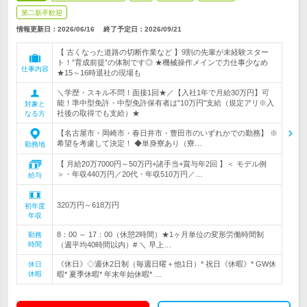
第二新卒歓迎
情報更新日：2026/06/16
終了予定日：
2026/09/21
【 古くなった道路の切断作業など 】9割の先輩が未経験スター
ト！”育成前提”の体制です◎ ★機械操作メインで力仕事少なめ
仕事内容
★15～16時退社の現場も
＼学歴・スキル不問！面接1回★／【入社1年で月給30万円】可
能！準中型免許・中型免許保有者は"10万円"支給（規定アリ※入
対象と
社後の取得でも支給）★
なる方
【名古屋市・岡崎市・春日井市・豊田市のいずれかでの勤務】 ※
希望を考慮して決定！ ◆単身寮あり（寮…
勤務地
【 月給20万7000円～50万円+諸手当+賞与年2回 】＜ モデル例
＞・年収440万円／20代・年収510万円／…
給与
320万円～618万円
初年度
年収
8：00 ～ 17：00（休憩2時間）★1ヶ月単位の変形労働時間制
勤務
時間
（週平均40時間以内）# ＼ 早上…
《休日》◇週休2日制（毎週日曜＋他1日）* 祝日《休暇》* GW休
休日
休暇
暇* 夏季休暇* 年末年始休暇* …