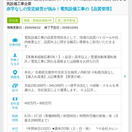
気設備工事企業
赤字なしの安定経営が強み！電気設備工事の【品質管理】
正社員
職種・業種未経験OK
第二新卒歓迎
情報更新日：2026/06/12
終了予定日：
2026/12/03
電気設備工事の品質管理担当として、現場の品質パトロールや社
内検査など、品質向上に関する幅広い業務をご担当いただきま
仕事内容
す。
【実務未経験応募OK！】＜必須＞高卒以上／普通自動車運転免
対象と
許／電気工事に関わる資格または経験をお持ちの方
なる方
本社／ 京都府京都市中京区壬生御所ノ内町32 ※転勤当面なし
【雇入れ直後】上記事業所 【変更の範…
勤務地
月給230,000円～340,000円（一律手当含む）※経験・スキルを考
慮の上、当社規定により優遇します。 ※上記月…
給与
400万円～800万円
初年度
年収
8:15～17:15（実働8時間／休憩60分）時間外労働の有無：有（月
勤務
時間
最大20時間まで）
《年間休日115日》■週休2日制（土・日・祝） ┗※会社カレン
休日