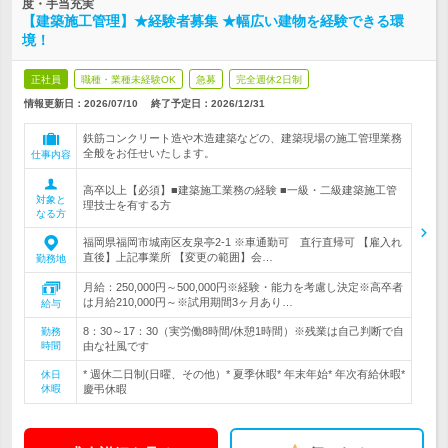
度・手当充実
【建築施工管理】★経験者募集 ★幅広い建物を経験できる環
境！
正社員
職種・業種未経験OK
急募
完全週休2日制
情報更新日：2026/07/10
終了予定日：
2026/12/31
鉄筋コンクリート造や木造建築などの、建築現場の施工管理業務
全般をお任せいたします。
仕事内容
高卒以上【必須】■建築施工業務の経験 ■一級・二級建築施工管
対象と
理技士を有する方
なる方
福岡県福岡市城南区友泉亭2-1 ※車通勤可 直行直帰可 【雇入れ
直後】上記事業所 【変更の範囲】会…
勤務地
月給：250,000円～500,000円※経験・能力を考慮し決定※高卒者
は月給210,000円～※試用期間3ヶ月あり…
給与
8：30～17：30（実労働8時間/休憩1時間）※残業は自己判断で自
勤務
時間
由な社風です
* 週休二日制(日曜、その他）* 夏季休暇* 年末年始* 年次有給休暇*
休日
休暇
慶弔休暇