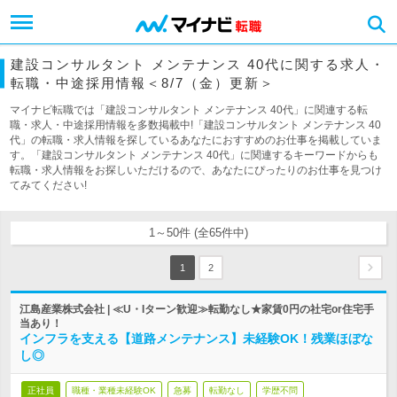
建設コンサルタント メンテナンス 40代に関する求人・
転職・中途採用情報＜8/7（金）更新＞
マイナビ転職では「建設コンサルタント メンテナンス 40代」に関連する転
職・求人・中途採用情報を多数掲載中!「建設コンサルタント メンテナンス 40
代」の転職・求人情報を探しているあなたにおすすめのお仕事を掲載していま
す。「建設コンサルタント メンテナンス 40代」に関連するキーワードからも
転職・求人情報をお探しいただけるので、あなたにぴったりのお仕事を見つけ
てみてください!
1～50件 (全65件中)
1
2
江島産業株式会社 | ≪U・Iターン歓迎≫転勤なし★家賃0円の社宅or住宅手
当あり！
インフラを支える【道路メンテナンス】未経験OK！残業ほぼな
し◎
正社員
職種・業種未経験OK
急募
転勤なし
学歴不問