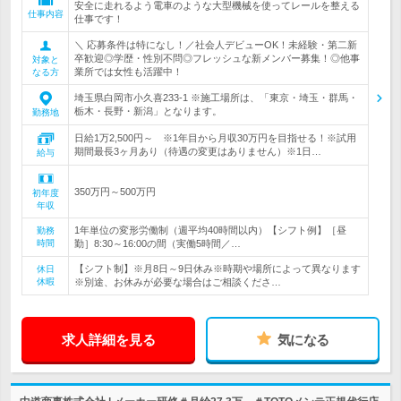
安全に走れるよう電車のような大型機械を使ってレールを整える
仕事内容
仕事です！
＼ 応募条件は特になし！／社会人デビューOK！未経験・第二新
卒歓迎◎学歴・性別不問◎フレッシュな新メンバー募集！◎他事
対象と
業所では女性も活躍中！
なる方
埼玉県白岡市小久喜233-1 ※施工場所は、「東京・埼玉・群馬・
栃木・長野・新潟」となります。
勤務地
日給1万2,500円～ ※1年目から月収30万円を目指せる！※試用
期間最長3ヶ月あり（待遇の変更はありません）※1日…
給与
350万円～500万円
初年度
年収
1年単位の変形労働制（週平均40時間以内）【シフト例】［昼
勤務
時間
勤］8:30～16:00の間（実働5時間／…
【シフト制】※月8日～9日休み※時期や場所によって異なります
休日
休暇
※別途、お休みが必要な場合はご相談くださ…
求人詳細を見る
気になる