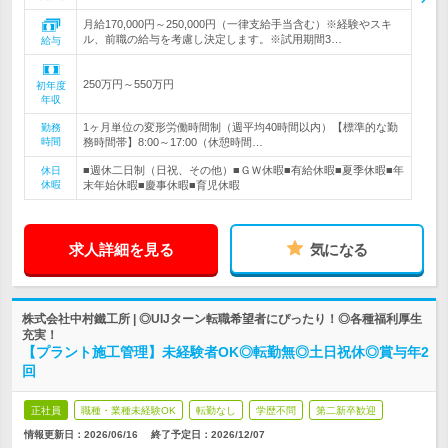
月給170,000円～250,000円（一律支給手当含む）※経験やスキ
ル、前職の給与を考慮し決定します。※試用期間3…
給与
250万円～550万円
初年度
年収
1ヶ月単位の変形労働時間制（週平均40時間以内）【標準的な勤
勤務
時間
務時間帯】8:00～17:00（休憩時間…
■週休二日制（日祝、その他）■ＧＷ休暇■有給休暇■夏季休暇■年
休日
休暇
末年始休暇■慶事休暇■育児休暇
求人詳細を見る
気になる
株式会社中村鐵工所 | ◎UIJターン転職希望者にぴったり！◎各種福利厚生
充実！
【プラント施工管理】未経験者OK◎転勤無◎土日祝休◎賞与年2
回
正社員
職種・業種未経験OK
転勤なし
学歴不問
第二新卒歓迎
情報更新日：2026/06/16
終了予定日：
2026/12/07