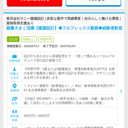
株式会社サニー建築設計 | 多彩な案件で実績豊富｜自分らしく働ける環境｜
資格取得支援あり
裁量大きく活躍【建築設計】◆フルフレックス勤務◆経験者歓迎
正社員
転勤なし
学歴不問
情報更新日：2026/07/17
終了予定日：
2027/01/07
設計打ち合わせから現場監理まで、一貫して携わるトータルプロ
デュース型の設計業務です。
仕事内容
【学歴不問：1級または2級建築士、普通自動車免許(AT可)】自身
の名前で裁量高く幅広い案件の設計を手掛けたい、デザインに強
対象と
みを持つ方を歓迎します。
なる方
＼マイカー通勤可（駐車場あり）／ 本社：岐阜県岐阜市西川手7-
61 名古屋事務所：愛知県名古屋市西…
勤務地
【月給】250,000円～（一律手当含む）※経験・年齢・能力を考
慮して決定いたします※試用期間3ヶ月あり(待遇に変更…
給与
350万円～650万円
初年度
年収