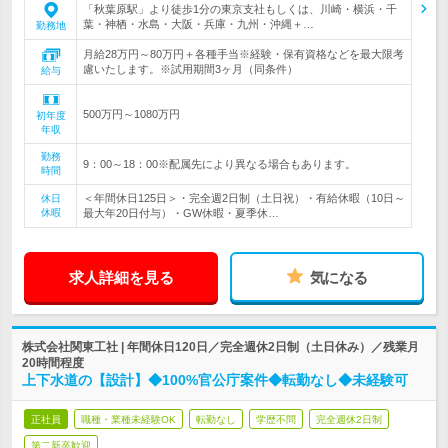
「秋葉原駅」より徒歩1分の東京支社もしくは、川崎・横浜・千
葉・神栖・水島・大阪・兵庫・九州・沖縄＋…
勤務地
月給28万円～80万円＋各種手当※経験・保有資格などを最大限考
慮いたします。※試用期間3ヶ月（同条件）
給与
500万円～1080万円
初年度
年収
勤務
9：00～18：00※配属先により異なる場合もあります。
時間
＜年間休日125日＞・完全週2日制（土日祝）・有給休暇（10日～
休日
休暇
最大年20日付与）・GW休暇・夏季休…
求人詳細を見る
気になる
株式会社関東工社 | 年間休日120日／完全週休2日制（土日休み）／残業月
20時間程度
上下水道の【設計】◆100%官公庁案件◆転勤なし◆未経験可
正社員
職種・業種未経験OK
転勤なし
学歴不問
完全週休2日制
第二新卒歓迎