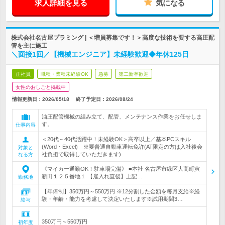
求人詳細を見る
気になる
株式会社名古屋プラミング | ＜増員募集です！＞高度な技術を要する高圧配
管を主に施工
＼面接1回／【機械エンジニア】未経験歓迎◆年休125日
正社員
職種・業種未経験OK
急募
第二新卒歓迎
女性のおしごと掲載中
情報更新日：2026/05/18
終了予定日：
2026/08/24
油圧配管機械の組み立て、配管、メンテナンス作業をお任せしま
す。
仕事内容
＜20代～40代活躍中！未経験OK＞高卒以上／基本PCスキル
(Word・Excel) ※要普通自動車運転免許(AT限定の方は入社後会
対象と
社負担で取得していただきます)
なる方
《マイカー通勤OK！駐車場完備》 ■本社 名古屋市緑区大高町寅
新田１２５番地１ 【雇入れ直後】上記…
勤務地
【年俸制】350万円～550万円 ※12分割した金額を毎月支給※経
験・年齢・能力を考慮して決定いたします※試用期間3…
給与
350万円～550万円
初年度