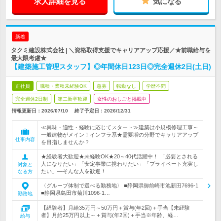
求人詳細を見る
気になる
新着
タクミ建設株式会社 | ＼資格取得支援でキャリアアップ応援／★前職給与を
最大限考慮★
【建築施工管理スタッフ】◎年間休日123日◎完全週休2日(土日)
正社員
職種・業種未経験OK
急募
転勤なし
学歴不問
完全週休2日制
第二新卒歓迎
女性のおしごと掲載中
情報更新日：2026/07/10
終了予定日：
2026/12/31
≪興味・適性・経験に応じてスタート≫建築は小規模修理工事～
一般建物がメイン！インフラ系★需要増の分野でキャリアアップ
仕事内容
を目指しませんか？
★経験者大歓迎★未経験OK★20～40代活躍中！ 「必要とされる
人になりたい」「安定事業に携わりたい」「プライベート充実し
対象と
たい」―そんな人を歓迎！
なる方
〈グループ体制で選べる勤務地〉 ■静岡県御前崎市池新田7696-1
■静岡県島田市菊川1096-1…
勤務地
【経験者】月給35万円～50万円＋賞与(年2回)＋手当【未経験
者】月給25万円以上～＋賞与(年2回)＋手当※年齢、経…
給与