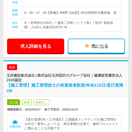
年収
勤務
8：00～17：00【実働】8時間【休憩】60分時間外労働有無：有
時間
# ＜年間休日125日＞* 週休二日制（シフト制）* 祝日* 有給休
休日
休暇
暇：入社6ヶ月後10日付与* 年…
求人詳細を見る
気になる
新着
玉井建設株式会社 | 株式会社玉井設計のグループ会社｜健康経営優良法人
2026認定
【施工管理】施工管理技士の有資格者歓迎/年休115日/直行直帰
OK
正社員
急募
転勤なし
情報更新日：2026/04/17
終了予定日：
2026/10/15
【直行直帰OK／三河地区】工場建屋メンテナンスの施工管理を
お任せ！案件によっては、発注者側の立場で、修繕プロジェクト
仕事内容
に携わることも可能です。