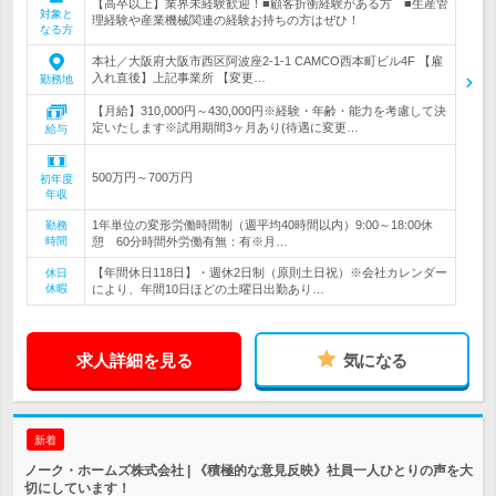
【高卒以上】業界未経験歓迎！■顧客折衝経験がある方 ■生産管
対象と
理経験や産業機械関連の経験お持ちの方はぜひ！
なる方
本社／大阪府大阪市西区阿波座2-1-1 CAMCO西本町ビル4F 【雇
入れ直後】上記事業所 【変更…
勤務地
【月給】310,000円～430,000円※経験・年齢・能力を考慮して決
定いたします※試用期間3ヶ月あり(待遇に変更…
給与
500万円～700万円
初年度
年収
1年単位の変形労働時間制（週平均40時間以内）9:00～18:00休
勤務
時間
憩 60分時間外労働有無：有※月…
【年間休日118日】・週休2日制（原則土日祝）※会社カレンダー
休日
休暇
により、年間10日ほどの土曜日出勤あり…
求人詳細を見る
気になる
新着
ノーク・ホームズ株式会社 | 《積極的な意見反映》社員一人ひとりの声を大
切にしています！