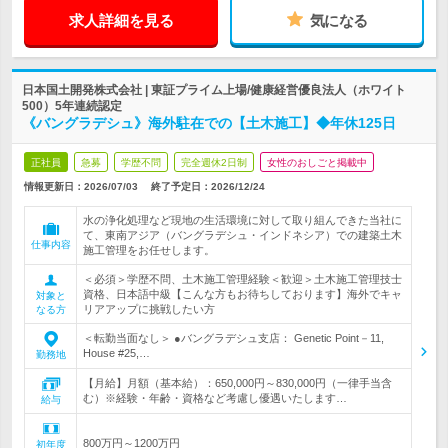
求人詳細を見る
気になる
日本国土開発株式会社 | 東証プライム上場/健康経営優良法人（ホワイト
500）5年連続認定
《バングラデシュ》海外駐在での【土木施工】◆年休125日
正社員
急募
学歴不問
完全週休2日制
女性のおしごと掲載中
情報更新日：2026/07/03
終了予定日：
2026/12/24
水の浄化処理など現地の生活環境に対して取り組んできた当社に
て、東南アジア（バングラデシュ・インドネシア）での建築土木
仕事内容
施工管理をお任せします。
＜必須＞学歴不問、土木施工管理経験＜歓迎＞土木施工管理技士
資格、日本語中級【こんな方もお待ちしております】海外でキャ
対象と
リアアップに挑戦したい方
なる方
＜転勤当面なし＞ ●バングラデシュ支店： Genetic Point－11,
House #25,…
勤務地
【月給】月額（基本給）：650,000円～830,000円（一律手当含
む）※経験・年齢・資格など考慮し優遇いたします…
給与
800万円～1200万円
初年度