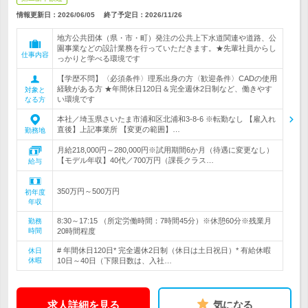
情報更新日：2026/06/05
終了予定日：
2026/11/26
地方公共団体（県・市・町）発注の公共上下水道関連や道路、公
園事業などの設計業務を行っていただきます。★先輩社員からし
仕事内容
っかりと学べる環境です
【学歴不問】〈必須条件〉理系出身の方〈歓迎条件〉CADの使用
経験がある方 ★年間休日120日＆完全週休2日制など、働きやす
対象と
い環境です
なる方
本社／埼玉県さいたま市浦和区北浦和3-8-6 ※転勤なし 【雇入れ
直後】上記事業所 【変更の範囲】…
勤務地
月給218,000円～280,000円※試用期間6か月（待遇に変更なし）
【モデル年収】40代／700万円（課長クラス…
給与
350万円～500万円
初年度
年収
8:30～17:15 （所定労働時間：7時間45分）※休憩60分※残業月
勤務
時間
20時間程度
# 年間休日120日* 完全週休2日制（休日は土日祝日）* 有給休暇
休日
休暇
10日～40日（下限日数は、入社…
求人詳細を見る
気になる