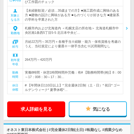
仕事内容
び工作図のチェック
【未経験歓迎／必須…35歳までの方】■施工図作成に興味のある
方 ■建物の設計に興味がある方 ■ものづくりが好きな方 ■建築系
対象と
の学科を卒業された方
なる方
札幌市内および北海道内 ＜札幌支店の所在地＞ 北海道札幌市中
央区南1条西5丁目5-5 北日本中央ビ…
勤務地
月給22万円～35万円＋各種手当※経験・能力・保有資格を考慮の
うえ、当社規定により優遇※一律手当含む※試用期間なし
給与
264万円～420万円
初年度
年収
実働8時間・休憩1時間時間外労働：有# 【勤務時間帯(例)】8：00
勤務
時間
～17：008：30～17：30…
# 【年間休日110日以上】* 完全週休2日制（土・日）* 祝日* ゴー
休日
休暇
ルデンウィーク* 夏季休暇*…
求人詳細を見る
気になる
オネスト東日本株式会社 | #完全週休2日制(土日) #転勤なし #残業少なめ