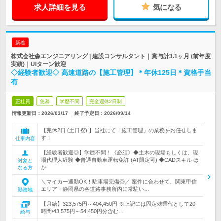
求人詳細を見る
気になる
新着
株式会社森エンジニアリング | 建設コンサルタント｜賞与計3.1ヶ月 (前年度
実績)｜UIターン歓迎
◇経験者歓迎◇ 高速道路の【施工管理】＊年休125日＊資格手当
有
正社員
急募
学歴不問
完全週休2日制
情報更新日：2026/03/17
終了予定日：
2026/09/14
【完休2日 (土日祝) 】当社にて「施工管理」の業務をお任せしま
す！
仕事内容
【経験者歓迎◎】学歴不問！《必須》◆土木の現場もしくは、現
場代理人経験 ◆普通自動車運転免許 (AT限定可) ◆CADスキル ほ
対象と
か
なる方
＼マイカー通勤OK！駐車場完備◎／ 案件に合わせて、関東甲信
エリア・静岡県の各道路事務所内に常駐い…
勤務地
【月給】323,575円～404,450円 ※上記には固定残業代として20
時間/43,575円～54,450円分含む…
給与