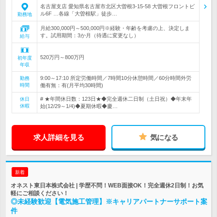
名古屋支店 愛知県名古屋市北区大曽根3-15-58 大曽根フロントビ
ル6F …各線「大曽根駅」徒歩…
勤務地
月給300,000円～500,000円※経験・年齢を考慮の上、決定しま
す。試用期間：3か月（待遇に変更なし）
給与
520万円～800万円
初年度
年収
9:00～17:10 所定労働時間／7時間10分休憩時間／60分時間外労
勤務
時間
働有無：有(月平均30時間)
# ★年間休日数：123日★◆完全週休二日制（土日祝）◆年末年
休日
休暇
始(12/29～1/4)◆夏期休暇◆慶…
求人詳細を見る
気になる
新着
オネスト東日本株式会社 | 学歴不問！WEB面接OK！完全週休2日制！お気
軽にご相談ください！
◎未経験歓迎【電気施工管理】※キャリアパートナーサポート案
件