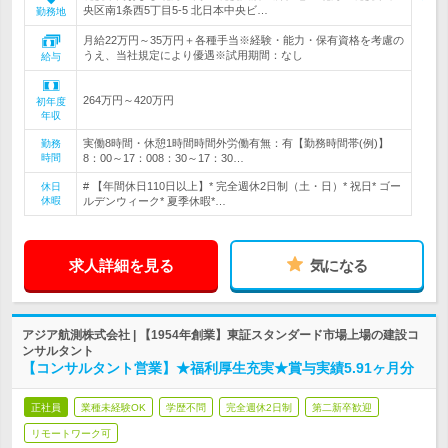
央区南1条西5丁目5-5 北日本中央ビ…
勤務地
月給22万円～35万円＋各種手当※経験・能力・保有資格を考慮の
うえ、当社規定により優遇※試用期間：なし
給与
264万円～420万円
初年度
年収
実働8時間・休憩1時間時間外労働有無：有【勤務時間帯(例)】
勤務
時間
8：00～17：008：30～17：30…
# 【年間休日110日以上】* 完全週休2日制（土・日）* 祝日* ゴー
休日
休暇
ルデンウィーク* 夏季休暇*…
求人詳細を見る
気になる
アジア航測株式会社 | 【1954年創業】東証スタンダード市場上場の建設コ
ンサルタント
【コンサルタント営業】★福利厚生充実★賞与実績5.91ヶ月分
正社員
業種未経験OK
学歴不問
完全週休2日制
第二新卒歓迎
リモートワーク可