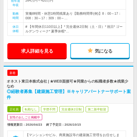
264万円～420万円
初年度
年収
実働8時間・休憩1時間残業あり【勤務時間帯(例)】8：00～17：
勤務
時間
008：30～17：309：00～…
# 【年間休日110日以上】* 完全週休2日制（土・日）* 祝日* ゴー
休日
休暇
ルデンウィーク* 夏季休暇*…
求人詳細を見る
気になる
新着
オネスト東日本株式会社 | ★WEB面接可★同業からの転職者多数★残業少
なめ
◎経験者募集【建築施工管理】※キャリアパートナーサポート案
件
正社員
転勤なし
学歴不問
完全週休2日制
第二新卒歓迎
女性のおしごと掲載中
情報更新日：2026/04/23
終了予定日：
2026/10/15
【マンションやビル、商業施設等の建築施工管理をお任せしま