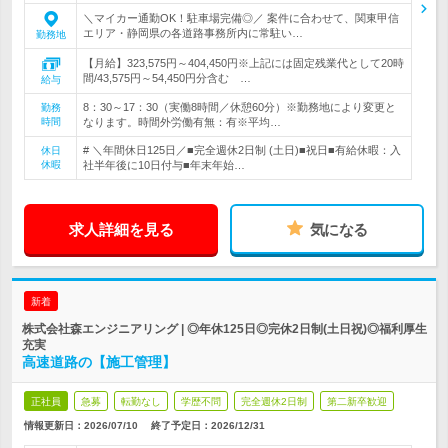
＼マイカー通勤OK！駐車場完備◎／ 案件に合わせて、関東甲信
エリア・静岡県の各道路事務所内に常駐い…
勤務地
【月給】323,575円～404,450円※上記には固定残業代として20時
間/43,575円～54,450円分含む …
給与
8：30～17：30（実働8時間／休憩60分）※勤務地により変更と
勤務
時間
なります。時間外労働有無：有※平均…
# ＼年間休日125日／■完全週休2日制 (土日)■祝日■有給休暇：入
休日
休暇
社半年後に10日付与■年末年始…
求人詳細を見る
気になる
新着
株式会社森エンジニアリング | ◎年休125日◎完休2日制(土日祝)◎福利厚生
充実
高速道路の【施工管理】
正社員
急募
転勤なし
学歴不問
完全週休2日制
第二新卒歓迎
情報更新日：2026/07/10
終了予定日：
2026/12/31