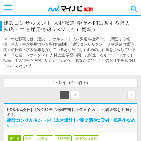
建設コンサルタント 人材派遣 学歴不問に関する求人・
転職・中途採用情報＜8/7（金）更新＞
マイナビ転職では「建設コンサルタント 人材派遣 学歴不問」に関連する転
職・求人・中途採用情報を多数掲載中!「建設コンサルタント 人材派遣 学歴不
問」の転職・求人情報を探しているあなたにおすすめのお仕事を掲載していま
す。「建設コンサルタント 人材派遣 学歴不問」に関連するキーワードからも
転職・求人情報をお探しいただけるので、あなたにぴったりのお仕事を見つけ
てみてください!
1～50件 (全63件中)
1
2
HRS株式会社 | 【設立50年／地域密着】小樽メインに、札幌近郊を手掛け
る！
建設コンサルタントの【土木設計】<完全週休2日制／残業少なめ
>
正社員
急募
転勤なし
学歴不問
完全週休2日制