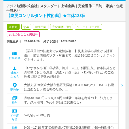
アジア航測株式会社 | スタンダード上場企業｜完全週休二日制｜家族・住宅
手当あり
【防災コンサルタント技術職】★年休123日
正社員
急募
学歴不問
完全週休2日制
リモートワーク可
女性のおしごと掲載中
情報更新日：2026/02/20
終了予定日：
2026/08/20
【業界屈指の技術力で安定性抜群！】災害直後の調査から計画・
設計、防災情報のソフト対策まで、総合的な防災コンサルティン
仕事内容
グを行います。
〈いずれか必須〉◎砂防、河川、火山、斜面防災、都市防災など
の領域における測量・調査・計画・設計・DX等いずれかのご経
対象と
験者 ◎防災行政の経験者
なる方
大阪支店 大阪府大阪市北区天満橋1-8-30 OAPタワー15F ※転勤
は当面なし／総合職のため、…
勤務地
月給300,000円～500,000円※経験・年齢を考慮の上、決定しま
す。試用期間：3か月（待遇に変更なし）
給与
520万円～800万円
初年度
年収
9:00～17:10 所定労働時間／7時間10分休憩時間／60分時間外労
勤務