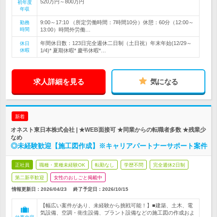
520万円～800万円
初年度
年収
9:00～17:10 （所定労働時間：7時間10分）休憩：60分（12:00～
勤務
時間
13:00）時間外労働…
年間休日数：123日完全週休二日制（土日祝）年末年始(12/29～
休日
休暇
1/4)* 夏期休暇* 慶弔休暇*…
求人詳細を見る
気になる
新着
オネスト東日本株式会社 | ★WEB面接可 ★同業からの転職者多数 ★残業少
なめ
◎未経験歓迎【施工図作成】※キャリアパートナーサポート案件
正社員
職種・業種未経験OK
転勤なし
学歴不問
完全週休2日制
第二新卒歓迎
女性のおしごと掲載中
情報更新日：2026/04/23
終了予定日：
2026/10/15
【幅広い案件があり、未経験から挑戦可能！】■建築、土木、電
気設備、空調・衛生設備、プラント設備などの施工図の作成およ