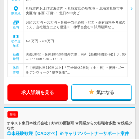
札幌市内および北海道内 ＜札幌支店の所在地＞ 北海道札幌市中
央区南1条西5丁目5-5 北日本中央ビ…
勤務地
月給35万円～65万円＋各種手当※経験・能力・保有資格を考慮の
うえ、当社規定により優遇※一律手当含む※試用期間なし
給与
420万円～780万円
初年度
年収
実働8時間・休憩1時間時間外労働：有# 【勤務時間帯(例)】8：00
勤務
時間
～17：008：30～17：30…
# 【年間休日110日以上】* 完全週休2日制（土・日）* 祝日* ゴー
休日
休暇
ルデンウィーク* 夏季休暇*…
求人詳細を見る
気になる
新着
オネスト東日本株式会社 | ★WEB面接可 ★同業からの転職者多数 ★残業少
なめ
◎未経験歓迎【CADオペ】※キャリアパートナーサポート案件