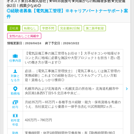
オネスト東日本株式会社 | ★WEB面接可★同業からの転職者多数★完全週
休2日！残業少なめ◎
◎経験者募集【電気施工管理】※キャリアパートナーサポート案
件
正社員
転勤なし
学歴不問
完全週休2日制
第二新卒歓迎
女性のおしごと掲載中
情報更新日：2026/04/24
終了予定日：
2026/10/22
【電気設備工事の施工管理をお任せ！】大手ゼネコンや地場ゼネ
コンと共に地域に必要な施設や大型プロジェクトを担当！思い思
仕事内容
いの働き方が選べます◎
必須…［電気工事施工管理技士］［電気工事もしくは施工管理の
実務経験］これまでの経験を活かしてスキルアップしたい方歓
対象と
迎！資格もしっかり獲得◎
なる方
札幌市内および北海道内 ＜札幌支店の所在地＞ 北海道札幌市中
央区南1条西5丁目5-5 北日本中央ビ…
勤務地
月給35万円～65万円＋各種手当※経験・能力・保有資格を考慮の
うえ、当社規定により優遇※一律手当含む※試用期間2ヵ月…
給与
420万円～780万円
初年度
年収
実働8時間・休憩1時間時間外労働有無：有【勤務時間帯(例)】
勤務