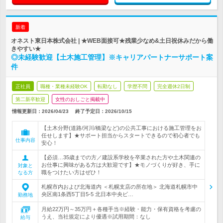
新着
オネスト東日本株式会社 | ★WEB面接可★残業少なめ&土日祝休みだから働
きやすい★
◎未経験歓迎【土木施工管理】※キャリアパートナーサポート案
件
正社員
職種・業種未経験OK
転勤なし
学歴不問
完全週休2日制
第二新卒歓迎
女性のおしごと掲載中
情報更新日：2026/04/23
終了予定日：
2026/10/15
【土木分野(道路/河川/橋梁など)の公共工事における施工管理をお
任せします】★サポート担当からスタートできるので初心者でも
仕事内容
安心！
【必須…35歳までの方／建設系学校を卒業された方や土木関連の
お仕事に興味がある方は大歓迎です】★モノづくりが好き、手に
対象と
職をつけたい方はぜひ！
なる方
札幌市内および北海道内 ＜札幌支店の所在地＞ 北海道札幌市中
央区南1条西5丁目5-5 北日本中央ビ…
勤務地
月給22万円～35万円＋各種手当※経験・能力・保有資格を考慮の
うえ、当社規定により優遇※試用期間：なし
給与