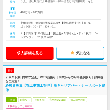
うえ、当社規定により優遇※一律手当含む※試用期間：なし
給与
420万円～780万円
初年度
年収
実働8時間・休憩1時間残業あり# 【勤務時間帯(例)】8：00～
勤務
時間
17：008：30～17：309：0…
# 【年間休日110日以上】* 完全週休2日制（土・日）* 祝日* ゴー
休日
休暇
ルデンウィーク* 夏季休暇*…
求人詳細を見る
気になる
新着
オネスト東日本株式会社 | WEB面接可｜同業からの転職者多数★｜好待遇
をご用意！
経験者募集【管工事施工管理】※キャリアパートナーサポート案
件
正社員
転勤なし
学歴不問
完全週休2日制
第二新卒歓迎
女性のおしごと掲載中