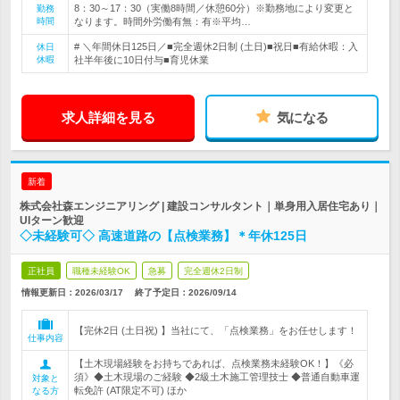
8：30～17：30（実働8時間／休憩60分）※勤務地により変更と
勤務
時間
なります。時間外労働有無：有※平均…
# ＼年間休日125日／■完全週休2日制 (土日)■祝日■有給休暇：入
休日
休暇
社半年後に10日付与■育児休業
求人詳細を見る
気になる
新着
株式会社森エンジニアリング | 建設コンサルタント｜単身用入居住宅あり｜
UIターン歓迎
◇未経験可◇ 高速道路の【点検業務】＊年休125日
正社員
職種未経験OK
急募
完全週休2日制
情報更新日：2026/03/17
終了予定日：
2026/09/14
【完休2日 (土日祝) 】当社にて、「点検業務」をお任せします！
仕事内容
【土木現場経験をお持ちであれば、点検業務未経験OK！】《必
須》◆土木現場のご経験 ◆2級土木施工管理技士 ◆普通自動車運
対象と
転免許 (AT限定不可) ほか
なる方