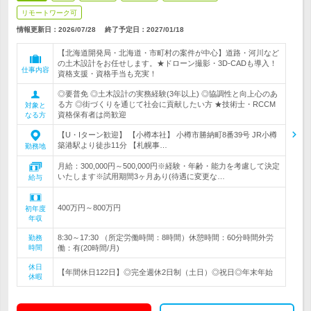
リモートワーク可
情報更新日：2026/07/28
終了予定日：
2027/01/18
【北海道開発局・北海道・市町村の案件が中心】道路・河川など
の土木設計をお任せします。★ドローン撮影・3D-CADも導入！
仕事内容
資格支援・資格手当も充実！
◎要普免 ◎土木設計の実務経験(3年以上) ◎協調性と向上心のあ
る方 ◎街づくりを通じて社会に貢献したい方 ★技術士・RCCM
対象と
資格保有者は尚歓迎
なる方
【U・Iターン歓迎】 【小樽本社】 小樽市勝納町8番39号 JR小樽
築港駅より徒歩11分 【札幌事…
勤務地
月給：300,000円～500,000円※経験・年齢・能力を考慮して決定
いたします※試用期間3ヶ月あり(待遇に変更な…
給与
400万円～800万円
初年度
年収
8:30～17:30 （所定労働時間：8時間）休憩時間：60分時間外労
勤務
時間
働：有(20時間/月)
休日
【年間休日122日】◎完全週休2日制（土日）◎祝日◎年末年始
休暇