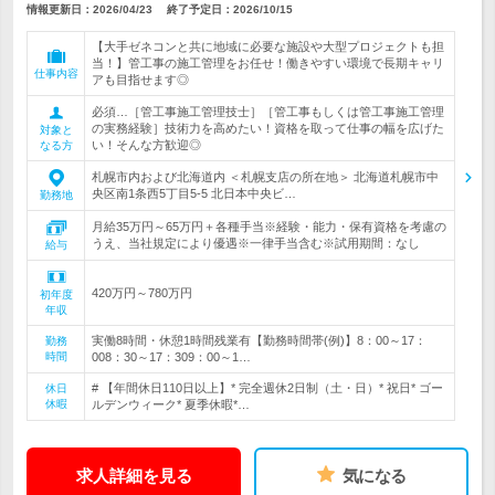
情報更新日：2026/04/23
終了予定日：
2026/10/15
【大手ゼネコンと共に地域に必要な施設や大型プロジェクトも担
当！】管工事の施工管理をお任せ！働きやすい環境で長期キャリ
仕事内容
アも目指せます◎
必須…［管工事施工管理技士］［管工事もしくは管工事施工管理
の実務経験］技術力を高めたい！資格を取って仕事の幅を広げた
対象と
い！そんな方歓迎◎
なる方
札幌市内および北海道内 ＜札幌支店の所在地＞ 北海道札幌市中
央区南1条西5丁目5-5 北日本中央ビ…
勤務地
月給35万円～65万円＋各種手当※経験・能力・保有資格を考慮の
うえ、当社規定により優遇※一律手当含む※試用期間：なし
給与
420万円～780万円
初年度
年収
実働8時間・休憩1時間残業有【勤務時間帯(例)】8：00～17：
勤務
時間
008：30～17：309：00～1…
# 【年間休日110日以上】* 完全週休2日制（土・日）* 祝日* ゴー
休日
休暇
ルデンウィーク* 夏季休暇*…
求人詳細を見る
気になる