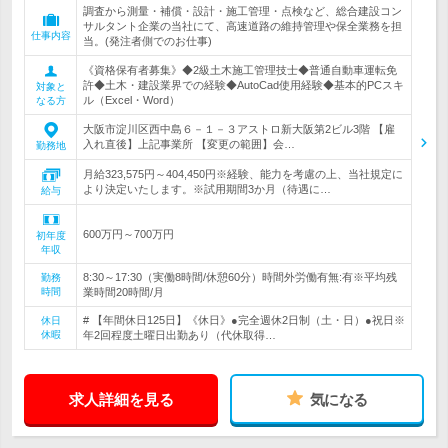
調査から測量・補償・設計・施工管理・点検など、総合建設コン
サルタント企業の当社にて、高速道路の維持管理や保全業務を担
仕事内容
当。(発注者側でのお仕事)
《資格保有者募集》◆2級土木施工管理技士◆普通自動車運転免
許◆土木・建設業界での経験◆AutoCad使用経験◆基本的PCスキ
対象と
ル（Excel・Word）
なる方
大阪市淀川区西中島６－１－３アストロ新大阪第2ビル3階 【雇
入れ直後】上記事業所 【変更の範囲】会…
勤務地
月給323,575円～404,450円※経験、能力を考慮の上、当社規定に
より決定いたします。※試用期間3か月（待遇に…
給与
600万円～700万円
初年度
年収
8:30～17:30（実働8時間/休憩60分）時間外労働有無:有※平均残
勤務
時間
業時間20時間/月
# 【年間休日125日】《休日》●完全週休2日制（土・日）●祝日※
休日
休暇
年2回程度土曜日出勤あり（代休取得…
求人詳細を見る
気になる