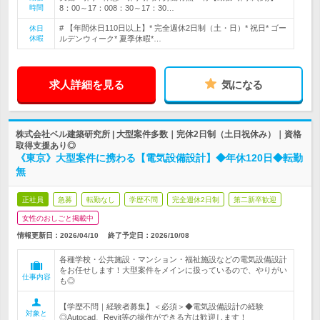
時間
8：00～17：008：30～17：30…
# 【年間休日110日以上】* 完全週休2日制（土・日）* 祝日* ゴー
休日
休暇
ルデンウィーク* 夏季休暇*…
求人詳細を見る
気になる
株式会社ベル建築研究所 | 大型案件多数｜完休2日制（土日祝休み）｜資格
取得支援あり◎
《東京》大型案件に携わる【電気設備設計】◆年休120日◆転勤
無
正社員
急募
転勤なし
学歴不問
完全週休2日制
第二新卒歓迎
女性のおしごと掲載中
情報更新日：2026/04/10
終了予定日：
2026/10/08
各種学校・公共施設・マンション・福祉施設などの電気設備設計
をお任せします！大型案件をメインに扱っているので、やりがい
仕事内容
も◎
【学歴不問｜経験者募集】＜必須＞◆電気設備設計の経験
対象と
◎Autocad、Revit等の操作ができる方は歓迎します！