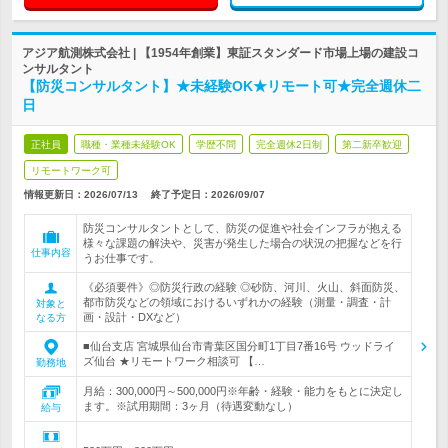
アジア航測株式会社 | 【1954年創業】東証スタンダード市場上場の建設コ
ンサルタント
【防災コンサルタント】★未経験OK★リモート可★完全週休二
日
正社員
職種・業種未経験OK
学歴不問
完全週休2日制
第二新卒歓迎
リモートワーク可
情報更新日：2026/07/13
終了予定日：
2026/09/07
防災コンサルタントとして、防災の促進や社会インフラが抱える
様々な課題の解決や、災害が発生した場合の状況の把握などを行
仕事内容
うお仕事です。
《必須要件》◎防災行政の経験 ◎砂防、河川、火山、斜面防災、
都市防災などの領域におけるいずれかの経験（測量・調査・計
対象と
画・設計・DXなど）
なる方
■仙台支店 宮城県仙台市青葉区国分町1丁目7番16号 ウッドライ
ズ仙台 ★リモートワーク相談可 【…
勤務地
月給：300,000円～500,000円※年齢・経験・能力をもとに決定し
ます。※試用期間：3ヶ月（待遇変動なし）
給与