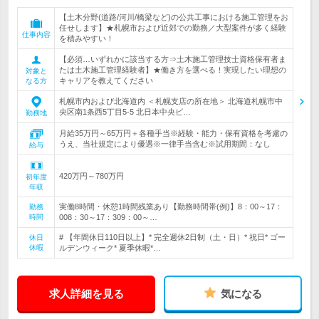
【土木分野(道路/河川/橋梁など)の公共工事における施工管理をお
任せします】★札幌市および近郊での勤務／大型案件が多く経験
仕事内容
を積みやすい！
【必須…いずれかに該当する方⇒土木施工管理技士資格保有者ま
たは土木施工管理経験者】★働き方を選べる！実現したい理想の
対象と
キャリアを教えてください
なる方
札幌市内および北海道内 ＜札幌支店の所在地＞ 北海道札幌市中
央区南1条西5丁目5-5 北日本中央ビ…
勤務地
月給35万円～65万円＋各種手当※経験・能力・保有資格を考慮の
うえ、当社規定により優遇※一律手当含む※試用期間：なし
給与
420万円～780万円
初年度
年収
実働8時間・休憩1時間残業あり【勤務時間帯(例)】8：00～17：
勤務
時間
008：30～17：309：00～…
# 【年間休日110日以上】* 完全週休2日制（土・日）* 祝日* ゴー
休日
休暇
ルデンウィーク* 夏季休暇*…
求人詳細を見る
気になる