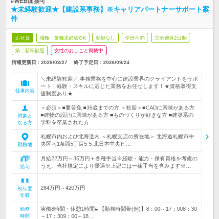
#WEB面接可
★未経験歓迎★【建設系事務】※キャリアパートナーサポート案
件
正社員
職種・業種未経験OK
転勤なし
学歴不問
完全週休2日制
第二新卒歓迎
女性のおしごと掲載中
情報更新日：2026/03/27
終了予定日：
2026/09/24
＼未経験歓迎／ 事務業務を中心に建設業界のクライアントをサポ
ート！経験・スキルに応じた業務をお任せします！★資格取得支
仕事内容
援制度あり★
＜必須＞■要普免 ■35歳までの方 ＜歓迎＞■CADに興味がある方
■建物の設計に興味がある方 ■ものづくりが好きな方 ■建築系の
対象と
学科を卒業された方
なる方
札幌市内および北海道内 ＜札幌支店の所在地＞ 北海道札幌市中
央区南1条西5丁目5-5 北日本中央ビ…
勤務地
月給22万円～35万円＋各種手当※経験・能力・保有資格を考慮の
うえ、当社規定により優遇※上記には一律手当を含みます※…
給与
264万円～420万円
初年度
年収
実働8時間・休憩1時間# 【勤務時間帯(例)】8：00～17：008：30
勤務
時間
～17：309：00～18…