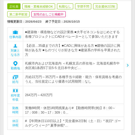
正社員
職種・業種未経験OK
転勤なし
学歴不問
完全週休2日制
第二新卒歓迎
女性のおしごと掲載中
情報更新日：2026/04/23
終了予定日：
2026/10/15
■建築物・構造物などの設計業務 ■大手ゼネコンをはじめとする
各種プロジェクトにCADオペレーターとして参加いただきます
仕事内容
【必須…35歳までの方】■CADに興味がある方 ■建物の設計に興
味がある方 ■ものづくりが好きな方 ■建築系の学科を卒業された
対象と
方
なる方
札幌市内および北海道内 ＜札幌支店の所在地＞ 北海道札幌市中
央区南1条西5丁目5-5 北日本中央ビ…
勤務地
月給22万円～35万円＋各種手当※経験・能力・保有資格を考慮の
うえ、当社規定により優遇※試用期間：なし
給与
264万円～420万円
初年度
年収
実働8時間・休憩1時間残業あり# 【勤務時間帯(例)】8：00～
勤務
時間
17：008：30～17：309：0…
# 【年間休日110日以上】* 完全週休2日制（土・日）* 祝日* ゴー
休日
休暇
ルデンウィーク* 夏季休暇*…