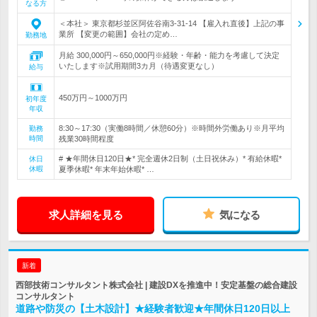
なる方
＜本社＞ 東京都杉並区阿佐谷南3-31-14 【雇入れ直後】上記の事
業所 【変更の範囲】会社の定め…
勤務地
月給 300,000円～650,000円※経験・年齢・能力を考慮して決定
いたします※試用期間3カ月（待遇変更なし）
給与
450万円～1000万円
初年度
年収
8:30～17:30（実働8時間／休憩60分）※時間外労働あり※月平均
勤務
時間
残業30時間程度
# ★年間休日120日★* 完全週休2日制（土日祝休み）* 有給休暇*
休日
休暇
夏季休暇* 年末年始休暇* …
求人詳細を見る
気になる
新着
西部技術コンサルタント株式会社 | 建設DXを推進中！安定基盤の総合建設
コンサルタント
道路や防災の【土木設計】★経験者歓迎★年間休日120日以上