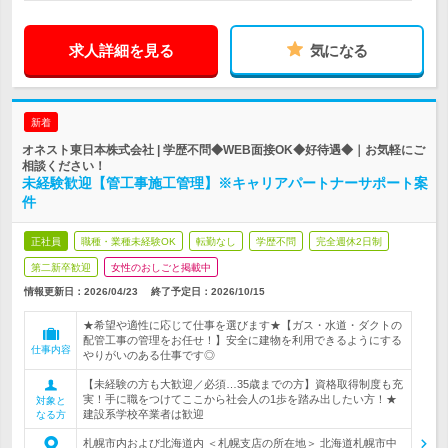
求人詳細を見る
気になる
新着
オネスト東日本株式会社 | 学歴不問◆WEB面接OK◆好待遇◆｜お気軽にご
相談ください！
未経験歓迎【管工事施工管理】※キャリアパートナーサポート案
件
正社員
職種・業種未経験OK
転勤なし
学歴不問
完全週休2日制
第二新卒歓迎
女性のおしごと掲載中
情報更新日：2026/04/23
終了予定日：
2026/10/15
★希望や適性に応じて仕事を選びます★【ガス・水道・ダクトの
配管工事の管理をお任せ！】安全に建物を利用できるようにする
仕事内容
やりがいのある仕事です◎
【未経験の方も大歓迎／必須…35歳までの方】資格取得制度も充
実！手に職をつけてここから社会人の1歩を踏み出したい方！★
対象と
建設系学校卒業者は歓迎
なる方
札幌市内および北海道内 ＜札幌支店の所在地＞ 北海道札幌市中