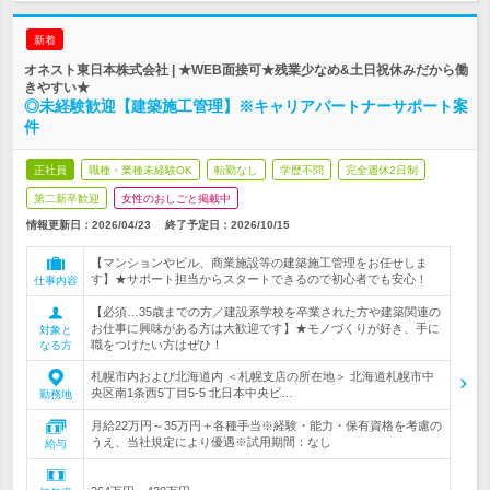
新着
オネスト東日本株式会社 | ★WEB面接可★残業少なめ&土日祝休みだから働
きやすい★
◎未経験歓迎【建築施工管理】※キャリアパートナーサポート案
件
正社員
職種・業種未経験OK
転勤なし
学歴不問
完全週休2日制
第二新卒歓迎
女性のおしごと掲載中
情報更新日：2026/04/23
終了予定日：
2026/10/15
【マンションやビル、商業施設等の建築施工管理をお任せしま
す】★サポート担当からスタートできるので初心者でも安心！
仕事内容
【必須…35歳までの方／建設系学校を卒業された方や建築関連の
お仕事に興味がある方は大歓迎です】★モノづくりが好き、手に
対象と
職をつけたい方はぜひ！
なる方
札幌市内および北海道内 ＜札幌支店の所在地＞ 北海道札幌市中
央区南1条西5丁目5-5 北日本中央ビ…
勤務地
月給22万円～35万円＋各種手当※経験・能力・保有資格を考慮の
うえ、当社規定により優遇※試用期間：なし
給与