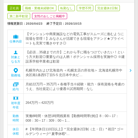
正社員
職種・業種未経験OK
転勤なし
学歴不問
完全週休2日制
第二新卒歓迎
女性のおしごと掲載中
情報更新日：2026/04/23
終了予定日：
2026/10/15
【マンションや商業施設などの電気工事がスムーズに進むように
現場を管理！】みなさんが活躍できる現場をアテンド★プライベ
仕事内容
ートも充実で働きやすさ◎
【必須…35歳までの方】これから手に職をつけていきたい！とい
う方大歓迎◎重要なのは人柄！ポテンシャル採用を実施中◎ ※建
対象と
設系学校卒業者は歓迎
なる方
札幌市内および北海道内 ＜札幌支店の所在地＞ 北海道札幌市中
央区南1条西5丁目5-5 北日本中央ビ…
勤務地
月給22万円～35万円＋各種手当※経験・能力・保有資格を考慮の
うえ、当社規定により優遇※試用期間：なし
給与
264万円～420万円
初年度
年収
実働8時間・休憩1時間残業有【勤務時間帯(例)】8：00～17：
勤務
時間
008：30～17：309：00～1…
# 【年間休日110日以上】* 完全週休2日制（土・日）* 祝日* ゴー
休日
休暇
ルデンウィーク* 夏季休暇*…