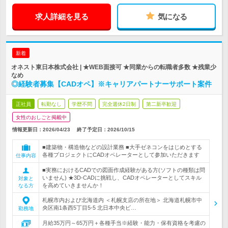
求人詳細を見る
気になる
新着
オネスト東日本株式会社 | ★WEB面接可 ★同業からの転職者多数 ★残業少
なめ
◎経験者募集【CADオペ】※キャリアパートナーサポート案件
正社員
転勤なし
学歴不問
完全週休2日制
第二新卒歓迎
女性のおしごと掲載中
情報更新日：2026/04/23
終了予定日：
2026/10/15
■建築物・構造物などの設計業務 ■大手ゼネコンをはじめとする
各種プロジェクトにCADオペレーターとして参加いただきます
仕事内容
■実務におけるCADでの図面作成経験がある方(ソフトの種類は問
いません) ★3D-CADに挑戦し、CADオペレーターとしてスキル
対象と
を高めていきませんか！
なる方
札幌市内および北海道内 ＜札幌支店の所在地＞ 北海道札幌市中
央区南1条西5丁目5-5 北日本中央ビ…
勤務地
月給35万円～65万円＋各種手当※経験・能力・保有資格を考慮の