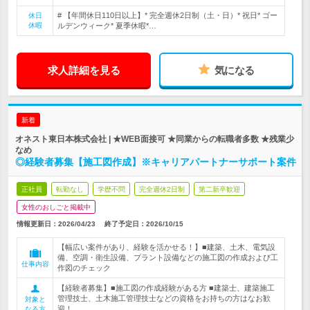
# 【年間休日110日以上】* 完全週休2日制（土・日）* 祝日* ゴー
休日
休暇
ルデンウィーク* 夏季休暇*…
求人詳細を見る
気になる
新着
オネスト東日本株式会社 | ★WEB面接可 ★同業からの転職者多数 ★残業少
なめ
◎経験者募集【施工図作成】※キャリアパートナーサポート案件
正社員
転勤なし
学歴不問
完全週休2日制
第二新卒歓迎
女性のおしごと掲載中
情報更新日：2026/04/23
終了予定日：
2026/10/15
【幅広い案件があり、経験を活かせる！】■建築、土木、電気設
備、空調・衛生設備、プラント設備などの施工図の作成および工
仕事内容
作図のチェック
【経験者募集】■施工図の作成経験がある方 ■建築士、建築施工
管理技士、土木施工管理技士などの資格をお持ちの方はなお歓
対象と
迎！
なる方