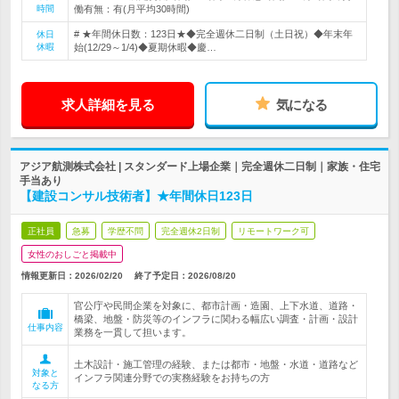
時間
働有無：有(月平均30時間)
# ★年間休日数：123日★◆完全週休二日制（土日祝）◆年末年
休日
休暇
始(12/29～1/4)◆夏期休暇◆慶…
求人詳細を見る
気になる
アジア航測株式会社 | スタンダード上場企業｜完全週休二日制｜家族・住宅
手当あり
【建設コンサル技術者】★年間休日123日
正社員
急募
学歴不問
完全週休2日制
リモートワーク可
女性のおしごと掲載中
情報更新日：2026/02/20
終了予定日：
2026/08/20
官公庁や民間企業を対象に、都市計画・造園、上下水道、道路・
橋梁、地盤・防災等のインフラに関わる幅広い調査・計画・設計
仕事内容
業務を一貫して担います。
土木設計・施工管理の経験、または都市・地盤・水道・道路など
対象と
インフラ関連分野での実務経験をお持ちの方
なる方