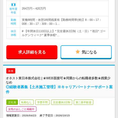
264万円～420万円
初年度
年収
実働8時間・休憩1時間残業有【勤務時間帯(例)】8：00～17：
勤務
時間
008：30～17：309：00～1…
# 【年間休日110日以上】* 完全週休2日制（土・日）* 祝日* ゴー
休日
休暇
ルデンウィーク* 夏季休暇*…
求人詳細を見る
気になる
新着
オネスト東日本株式会社 | ★WEB面接可★同業からの転職者多数★残業少
なめ
◎経験者募集【土木施工管理】※キャリアパートナーサポート案
件
正社員
転勤なし
学歴不問
完全週休2日制
第二新卒歓迎
女性のおしごと掲載中
情報更新日：2026/04/23
終了予定日：
2026/10/15