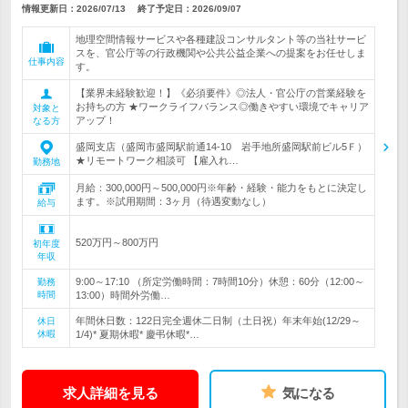
情報更新日：2026/07/13
終了予定日：
2026/09/07
地理空間情報サービスや各種建設コンサルタント等の当社サービ
スを、官公庁等の行政機関や公共公益企業への提案をお任せしま
仕事内容
す。
【業界未経験歓迎！】《必須要件》◎法人・官公庁の営業経験を
お持ちの方 ★ワークライフバランス◎働きやすい環境でキャリア
対象と
アップ！
なる方
盛岡支店（盛岡市盛岡駅前通14-10 岩手地所盛岡駅前ビル5Ｆ）
★リモートワーク相談可 【雇入れ…
勤務地
月給：300,000円～500,000円※年齢・経験・能力をもとに決定し
ます。※試用期間：3ヶ月（待遇変動なし）
給与
520万円～800万円
初年度
年収
9:00～17:10 （所定労働時間：7時間10分）休憩：60分（12:00～
勤務
時間
13:00）時間外労働…
年間休日数：122日完全週休二日制（土日祝）年末年始(12/29～
休日
休暇
1/4)* 夏期休暇* 慶弔休暇*…
求人詳細を見る
気になる