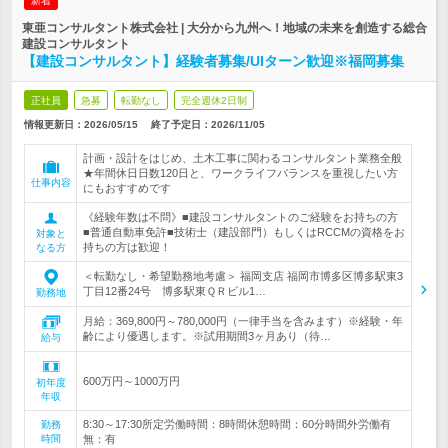
新着
東亜コンサルタント株式会社 | 大分から九州へ！地域の未来を創造する総合
建設コンサルタント
【建設コンサルタント】経験者募集/UIターン歓迎※福岡募集
正社員
急募
転勤なし
完全週休2日制
情報更新日：2026/05/15
終了予定日：
2026/11/05
計画・設計をはじめ、土木工事に関わるコンサルタント業務全般
★年間休日日数120日と、ワークライフバランスを重視したい方
仕事内容
にもおすすめです
《経験年数は不問》■建設コンサルタントのご経験をお持ちの方
■普通自動車免許■技術士（建設部門）もしくはRCCMの資格をお
対象と
持ちの方は歓迎！
なる方
＜転勤なし・希望勤務地考慮＞ 福岡支店 福岡市博多区博多駅東3
丁目12番24号 博多駅東ＱＲビル1…
勤務地
月給：369,800円～780,000円（一律手当を含みます）※経験・年
齢により優遇します。※試用期間3ヶ月あり（待…
給与
600万円～1000万円
初年度
年収
8:30～17:30所定労働時間：8時間休憩時間：60分時間外労働有
勤務
時間
無：有