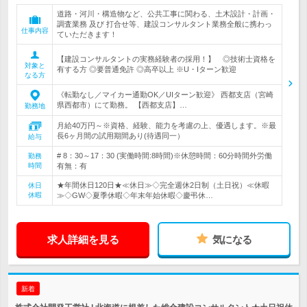
道路・河川・構造物など、公共工事に関わる、土木設計・計画・
調査業務 及び 打合せ等、建設コンサルタント業務全般に携わっ
仕事内容
ていただきます！
【建設コンサルタントの実務経験者の採用！】 ◎技術士資格を
対象と
有する方 ◎要普通免許 ◎高卒以上 ※U・Iターン歓迎
なる方
《転勤なし／マイカー通勤OK／UIターン歓迎》 西都支店（宮崎
県西都市）にて勤務。 【西都支店】…
勤務地
月給40万円～※資格、経験、能力を考慮の上、優遇します。※最
長6ヶ月間の試用期間あり(待遇同一）
給与
# 8：30～17：30 (実働時間:8時間)※休憩時間：60分時間外労働
勤務
時間
有無：有
★年間休日120日★≪休日≫◇完全週休2日制（土日祝）≪休暇
休日
休暇
≫◇GW◇夏季休暇◇年末年始休暇◇慶弔休…
求人詳細を見る
気になる
新着