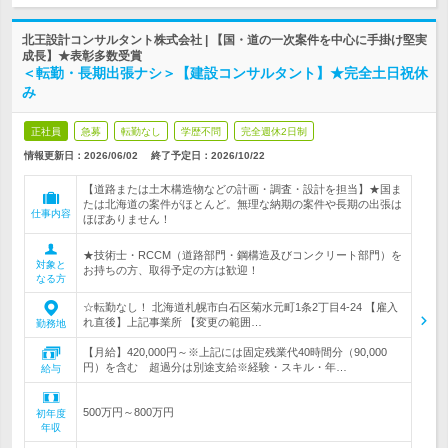
北王設計コンサルタント株式会社 | 【国・道の一次案件を中心に手掛け堅実
成長】★表彰多数受賞
＜転勤・長期出張ナシ＞【建設コンサルタント】★完全土日祝休
み
正社員
急募
転勤なし
学歴不問
完全週休2日制
情報更新日：2026/06/02
終了予定日：
2026/10/22
【道路または土木構造物などの計画・調査・設計を担当】★国ま
たは北海道の案件がほとんど。無理な納期の案件や長期の出張は
仕事内容
ほぼありません！
★技術士・RCCM（道路部門・鋼構造及びコンクリート部門）を
対象と
お持ちの方、取得予定の方は歓迎！
なる方
☆転勤なし！ 北海道札幌市白石区菊水元町1条2丁目4-24 【雇入
れ直後】上記事業所 【変更の範囲…
勤務地
【月給】420,000円～※上記には固定残業代40時間分（90,000
円）を含む 超過分は別途支給※経験・スキル・年…
給与
500万円～800万円
初年度
年収