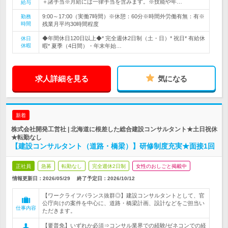
＋諸手当※月給には一律手当を含みます。※技能や年…
給与
9:00～17:00（実働7時間）※休憩：60分※時間外労働有無：有※
勤務
時間
残業月平均30時間程度
◆年間休日120日以上◆* 完全週休2日制（土・日）* 祝日* 有給休
休日
休暇
暇* 夏季（4日間）・年末年始…
求人詳細を見る
気になる
新着
株式会社開発工営社 | 北海道に根差した総合建設コンサルタント★土日祝休
★転勤なし
【建設コンサルタント（道路・橋梁）】研修制度充実★面接1回
正社員
急募
転勤なし
完全週休2日制
女性のおしごと掲載中
情報更新日：2026/05/29
終了予定日：
2026/10/12
【ワークライフバランス抜群◎】建設コンサルタントとして、官
公庁向けの案件を中心に、道路・橋梁計画、設計などをご担当い
仕事内容
ただきます。
【要普免】いずれか必須⇒コンサル業界での経験/ゼネコンでの経