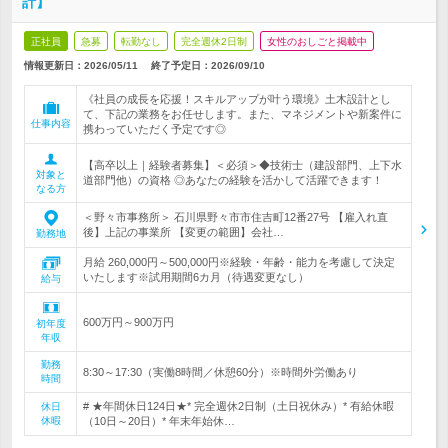
計】
正社員
急募
転勤なし
完全週休2日制
女性のおしごと掲載中
情報更新日：2026/05/11
終了予定日：
2026/09/10
《社員の成長を応援！スキルアップが叶う環境》土木設計とし
て、下記の業務をお任せします。また、マネジメントや新案件に
仕事内容
携わっていただく予定です◎
【高卒以上｜経験者募集】＜必須＞◆技術士（建設部門、上下水
対象と
道部門他）の資格 ◎あなたの経験を活かして活躍できます！
なる方
＜野々市事務所＞ 石川県野々市市住吉町12番27号 【雇入れ直
後】上記の事業所 【変更の範囲】会社…
勤務地
月給 260,000円～500,000円※経験・年齢・能力を考慮して決定
いたします※試用期間6カ月（待遇変更なし）
給与
600万円～900万円
初年度
年収
勤務
8:30～17:30（実働8時間／休憩60分）※時間外労働あり
時間
# ★年間休日124日★* 完全週休2日制（土日祝休み）* 有給休暇
休日
休暇
（10日～20日）* 年末年始休…