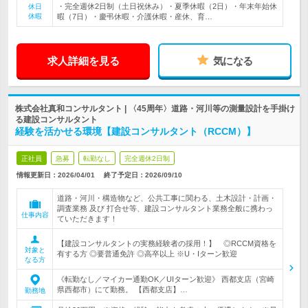
・完全週休2日制（土日祝休み）・夏季休暇（2日）・年末年始休
休日
休暇
暇（7日）・慶弔休暇・介護休暇・産休、育…
求人詳細を見る
気になる
株式会社真和コンサルタント | 〈45周年〉道路・河川等の測量設計を手掛け
る建設コンサルタント
経験を活かせる環境【建設コンサルタント（RCCM）】
正社員
急募
転勤なし
完全週休2日制
情報更新日：2026/04/01
終了予定日：
2026/09/10
道路・河川・構造物など、公共工事に関わる、土木設計・計画・
調査業務 及び 打合せ等、建設コンサルタント業務全般に携わっ
仕事内容
ていただきます！
【建設コンサルタントの実務経験者の採用！】 ◎RCCM資格を
対象と
有する方 ◎要普通免許 ◎高卒以上 ※U・Iターン歓迎
なる方
《転勤なし／マイカー通勤OK／UIターン歓迎》 西都支店（宮崎
県西都市）にて勤務。 【西都支店】…
勤務地