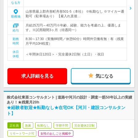
なる方
山形県最上郡舟形町舟形501-5（本社） ※転勤なし ※マイカー通
勤可（駐車場あり） 【雇入れ直後…
勤務地
月給25万円～40万円※年齢、経験、能力を考慮の上、優遇しま
す。※試用期間3ヶ月（待遇同一）
給与
8:30～17:30（実働8時間／休憩60分）時間外労働有無：有（残業
勤務
時間
月平均10H程度）
休日
＜年間休日120日＞・完全週休2日制（土日）・祝日
休暇
求人詳細を見る
気になる
株式会社東亜コンサルタント | 道路や河川の設計・調査一筋50年以上の実績
あり！★残業月20h
★経験者歓迎★転勤なし★在宅OK【河川・建設コンサルタン
ト】
正社員
急募
転勤なし
学歴不問
完全週休2日制
リモートワーク可
女性のおしごと掲載中