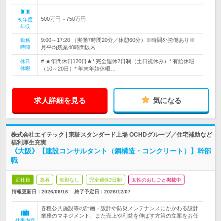
500万円～750万円
初年度
年収
9:00～17:20 （実働7時間20分／休憩60分）※時間外労働あり※
勤務
時間
月平均残業40時間以内
# ★年間休日120日★* 完全週休2日制（土日祝休み）* 有給休暇
休日
休暇
（10～20日）* 年末年始休暇…
求人詳細を見る
気になる
株式会社エイテック | 東証スタンダード上場 OCHDグループ／住宅補助など
福利厚生充実
《大阪》【建設コンサルタント（鋼構造・コンクリート）】幹部
職
正社員
急募
転勤なし
完全週休2日制
女性のおしごと掲載中
情報更新日：2026/06/16
終了予定日：
2026/12/07
各種公共施設等の計画・設計や防災メンテナンスにかかわる設計
業務のマネジメント、また売上や利益を伸ばす方策の立案をお任
仕事内容