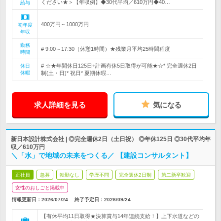
ください★＞【年収例】◆30代平均／610万円◆40…
給与
400万円～1000万円
初年度
年収
勤務
# 9:00～17:30（休憩1時間）★残業月平均25時間程度
時間
# ☆★年間休日125日+計画有休5日取得が可能★☆* 完全週休2日
休日
休暇
制(土・日)* 祝日* 夏期休暇…
求人詳細を見る
気になる
新日本設計株式会社 | ◎完全週休2日（土日祝） ◎年休125日 ◎30代平均年
収／610万円
＼「水」で地域の未来をつくる／ 【建設コンサルタント】
正社員
急募
転勤なし
学歴不問
完全週休2日制
第二新卒歓迎
女性のおしごと掲載中
情報更新日：2026/07/24
終了予定日：
2026/09/24
【有休平均11日取得★決算賞与14年連続支給！】上下水道などの