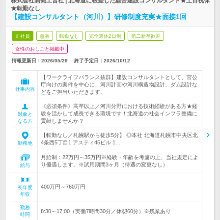
株式会社開発工営社 | 北海道に根差した総合建設コンサルタント★土日祝休
★転勤なし
【建設コンサルタント（河川）】研修制度充実★面接1回
正社員
急募
転勤なし
完全週休2日制
第二新卒歓迎
女性のおしごと掲載中
情報更新日：2026/05/29
終了予定日：
2026/10/12
【ワークライフバランス抜群】建設コンサルタントとして、官公
庁向けの案件を中心に、河川計画や河川構造物設計、ダム設計な
仕事内容
どをご担当いただきます。
《必須条件》高卒以上／河川分野における技術経験がある方★経
験を活かして成長できる環境です！北海道の社会インフラ整備に
対象と
貢献しませんか？
なる方
【転勤なし／札幌駅から徒歩5分】 ◎本社 北海道札幌市中央区北
4条西5丁目1 アスティ45ビル 1…
勤務地
月給制：22万円～35万円※経験・年齢を考慮の上、当社規定によ
り優遇します。※試用期間3ヶ月（待遇の変更なし）
給与
400万円～760万円
初年度
年収
勤務
8:30～17:00（実働7時間30分／休憩60分）※残業あり
時間