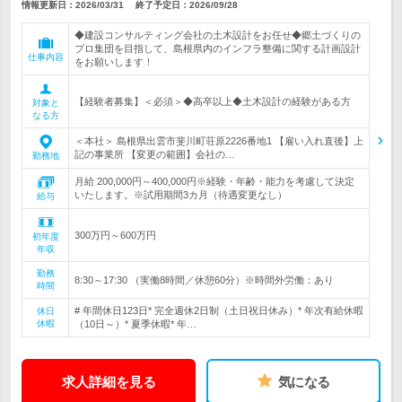
情報更新日：2026/03/31
終了予定日：
2026/09/28
◆建設コンサルティング会社の土木設計をお任せ◆郷土づくりの
プロ集団を目指して、島根県内のインフラ整備に関する計画設計
仕事内容
をお願いします！
【経験者募集】＜必須＞◆高卒以上◆土木設計の経験がある方
対象と
なる方
＜本社＞ 島根県出雲市斐川町荘原2226番地1 【雇い入れ直後】上
記の事業所 【変更の範囲】会社の…
勤務地
月給 200,000円～400,000円※経験・年齢・能力を考慮して決定
いたします。※試用期間3カ月（待遇変更なし）
給与
300万円～600万円
初年度
年収
勤務
8:30～17:30 （実働8時間／休憩60分）※時間外労働：あり
時間
# 年間休日123日* 完全週休2日制（土日祝日休み）* 年次有給休暇
休日
休暇
（10日～）* 夏季休暇* 年…
求人詳細を見る
気になる