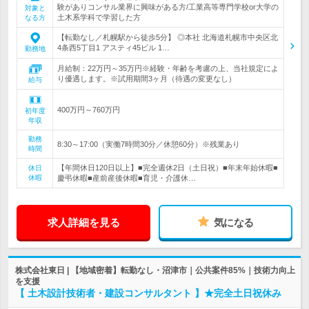
験がありコンサル業界に興味がある方/工業高等専門学校or大学の
対象と
土木系学科で学習した方
なる方
【転勤なし／札幌駅から徒歩5分】 ◎本社 北海道札幌市中央区北
4条西5丁目1 アスティ45ビル 1…
勤務地
月給制：22万円～35万円※経験・年齢を考慮の上、当社規定によ
り優遇します。※試用期間3ヶ月（待遇の変更なし）
給与
400万円～760万円
初年度
年収
勤務
8:30～17:00（実働7時間30分／休憩60分）※残業あり
時間
【年間休日120日以上】■完全週休2日（土日祝）■年末年始休暇■
休日
休暇
慶弔休暇■産前産後休暇■育児・介護休…
求人詳細を見る
気になる
株式会社東日 | 【地域密着】転勤なし・沼津市｜公共案件85%｜技術力向上
を支援
【 土木設計技術者・建設コンサルタント 】★完全土日祝休み