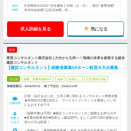
# 年間休日120日* 完全週休２日制（土・日）、祝日* 夏季休暇*
休日
休暇
年末年始休暇* 記念日休暇（年…
求人詳細を見る
気になる
新着
東亜コンサルタント株式会社 | 大分から九州へ！地域の未来を創造する総合
建設コンサルタント
【建設コンサルタント】経験者募集/UIターン歓迎※大分募集
正社員
職種・業種未経験OK
急募
転勤なし
完全週休2日制
情報更新日：2026/05/15
終了予定日：
2026/11/05
計画・設計をはじめ、土木工事に関わるコンサルタント業務全般
★年間休日日数120日と、ワークライフバランスを重視したい方
仕事内容
にもおすすめです
《経験年数は不問》■建設コンサルタントのご経験をお持ちの方
■普通自動車免許■技術士（建設部門）もしくはRCCMの資格をお
対象と
持ちの方は歓迎！
なる方
＜転勤なし・希望勤務地考慮＞ 本社 大分県大分市東原一丁目20