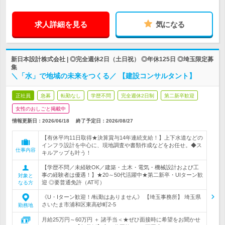
求人詳細を見る
気になる
新日本設計株式会社 | ◎完全週休2日（土日祝） ◎年休125日 ◎埼玉限定募
集
＼「水」で地域の未来をつくる／ 【建設コンサルタント】
正社員
急募
転勤なし
学歴不問
完全週休2日制
第二新卒歓迎
女性のおしごと掲載中
情報更新日：2026/06/18
終了予定日：
2026/08/27
【有休平均11日取得★決算賞与14年連続支給！】上下水道などの
インフラ設計を中心に、現地調査や書類作成などをお任せ。◆ス
仕事内容
キルアップも叶う！
【学歴不問／未経験OK／建築・土木・電気・機械設計および工
事の経験者は優遇！】★20～50代活躍中★第二新卒・UIターン歓
対象と
迎 ◎要普通免許（AT可）
なる方
《U・Iターン歓迎！/転勤はありません》 【埼玉事務所】 埼玉県
さいたま市浦和区東高砂町2-5
勤務地
月給25万円～60万円 ＋ 諸手当＜★ぜひ面接時に希望をお聞かせ