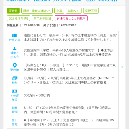
正社員
職種・業種未経験OK
急募
転勤なし
学歴不問
完全週休2日制
第二新卒歓迎
女性のおしごと掲載中
情報更新日：2026/03/30
終了予定日：
2026/09/10
適性に合わせて、橋梁やトンネル等の土木構造物の【調査・点検/
土木設計】のいずれかをスキルや経験に応じてお任せします。
仕事内容
女性活躍中【学歴・年齢不問/人柄重視の採用です！】◆土木設
対象と
計、測量、調査点検のいずれかの経験が1年以上の方◆要普免
なる方
【転勤なし/UIターン歓迎！】※マイカー通勤OK 宮城県仙台市泉
区泉中央1-40-3 【雇入れ直後…
勤務地
◇月給：23万円～60万円※経験5年以上で有資格者（RCCM・コ
ンクリート診断士・技術士）又は左記同等以上の有資格者…
給与
350万円～800万円
初年度
年収
8：30～17：30※1年単位の変形労働時間制（週平均40時間以
勤務
時間
内）休憩時間：60分時間外労働有無：…
# 【年間休日125日以上！】完全週休2日制(土日) 有給休暇GW
休日
休暇
夏季休暇（7月～8月の間で自由に3…