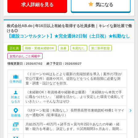
求人詳細を見る
気になる
株式会社AB.do | 年16日以上有給を取得する社員多数｜キレイな新社屋で働
ける◎
【建設コンサルタント】★完全週休2日制（土日祝）★転勤なし
正社員
職種・業種未経験OK
急募
転勤なし
第二新卒歓迎
女性のおしごと掲載中
情報更新日：2026/07/02
終了予定日：
2026/08/27
《ドローンやAIはもとより最新の先端技術を導入｜案件の7割が
官公庁案件》道路や河川、堤防などをつくる前段階に必要な測
仕事内容
量・調査・設計などを担当。
《未経験OK！有資格者や経験者は優遇》「未経験から本気で手
に職をつけたい」「経験を活かし、より安定した環境で成長して
対象と
いきたい」⇒そんな方はぜひ
なる方
《UIターン歓迎｜転勤なし》 長野県長野市東鶴賀町49番1 ※マイ
カー通勤OK（駐車場あり）
勤務地
月給25万円～40万円＋諸手当＋賞与年2回※あなたの年齢・経
験・能力を考慮し、決定します。※試用期間3ヶ月あり。期間…
給与