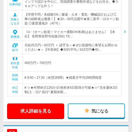
インフラ設計を中心に、現地調査や書類作成などをお任せ。◆ス
仕事内容
キルアップも叶う！
【学歴不問／未経験OK／建築・土木・電気・機械設計および工
事の経験者は優遇！】★20～30代活躍中★第二新卒・UIターン歓
対象と
迎 ◎要普通免許（AT可）
なる方
《U・Iターン歓迎！マイカー通勤OK/転勤はありません》 【本
社】 長野県長野市稲葉2561 TE…
勤務地
月給25万円～60万円 ＋ 諸手当＜★ぜひ面接時に希望をお聞かせ
ください★＞【年収例】◆30代平均／610万円◆40…
給与
400万円～700万円
初年度
年収
勤務
# 9:00～17:30（休憩1時間）★残業月平均25時間程度
時間
# ☆★年間休日125日+計画有休5日取得が可能★☆* 完全週休2日
休日
休暇
制(土・日)* 祝日* 夏期休暇…
求人詳細を見る
気になる