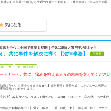
土日祝休み）※年間で20日ほど土曜の午後に出勤有り。（経営会議）* 年末年始休暇
気になる
愛知県を中心に全国で事業を展開｜年休125日／賞与平均5.6ヶ月
え、共に事件を解決に導く【法律事務】
正社員
週休2日制
第二新卒歓迎
ートナーへ。共に、悩みを抱える人々の未来を支えてください
知識を学び、弁護士を支える存在へ】資料整理や書類作成、スケジュール管理な
事務業務をお任せします。
以上】基本的なPCスキルをお持ちの方（Word・Excelなど）◎20代～30代多数
の拠点で積極募集中！】 愛知・岐阜・三重・静岡・東京・神奈川・埼玉・大阪に