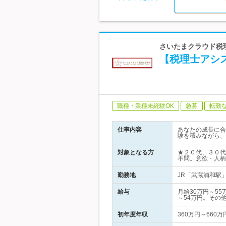
さいたまクラウド税
【税理士アシス
職種・業種未経験OK
急募
転勤
仕事内容
あなたの成長に合
験を積みながら、
対象となる方
★２０代、３０代
不問。意欲・人柄
勤務地
JR「武蔵浦和駅」
給与
月給30万円～5
～54万円。その
初年度年収
360万円～660万