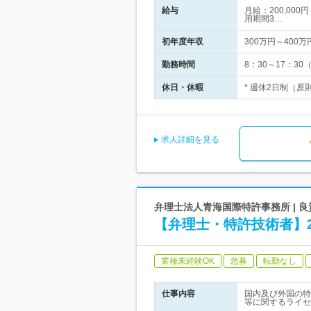
給与
月給：200,00
用期間3…
初年度年収
300万円～400万
勤務時間
8：30～17：
休日・休暇
* 週休2日制（原
求人詳細を見る
弁理士法人青海国際特許事務所 | 
【弁理士・特許技術者】2
業種未経験OK
急募
転勤なし
仕事内容
国内及び外国の特
等に関するライセ