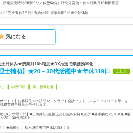
：00 （所定労働時間8時間0分／休憩60分）時間外労働：有※残業月10時間程度
日以上* 完全週休2日制* 有給休暇* 夏季休暇* 年末年始休暇
気になる
原則土日休み★残業月10h程度★DX推進で業務効率化
士補助】★20～30代活躍中★年休119日
正社員
なし
学歴不問
第二新卒歓迎
ポート！】お客様先への訪問や、クラウド会計ソフト（マネーフォワード等）を
税務業務全般をお任せします。
験OK／学歴不問】■日商簿記3級以上の知識をお持ちの方 ■基本的なPCスキル ■要
☆20～30代活躍中！
！ ★転勤なし 栃木県佐野市吉水駅前3-9-5