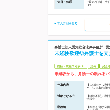
休日・休暇
* 週休2日制（
（6…
求人詳細を見る
弁護士法人愛知総合法律事務所 | 
未経験歓迎◎弁護士を支
職種・業種未経験OK
急募
完全
未経験から、弁護士の頼れるパ
仕事内容
【未経験から専門
ど、法律事務所の
対象となる方
【経験不問／専門卒
活躍中
勤務地
【本部を含む全国