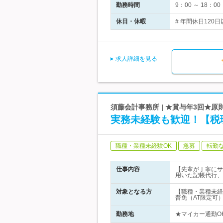
勤務時間
9：00 ～ 18
休日・休暇
# 年間休日120
求人詳細を見る
須藤会計事務所 | ★賞与年3回★
実務未経験も歓迎！【税理
職種・業種未経験OK
急募
転勤
仕事内容
【先輩が丁寧にサ
用いた記帳代行、
対象となる方
【職種・業種未経
普免（AT限定可）
勤務地
★マイカー通勤OK