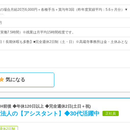
の場合月給20万6,000円＋各種手当＋賞与年3回（昨年度実績平均：5.6ヶ月分）▼
…
円
0（実働7.5時間）※残業は月平均15時間程度です。
25日！長期休暇も多数】■完全週休2日制（土・日）※高蔵寺事務所は金・土休みとな
気になる
0H前後 ◆年休120日以上 ◆完全週休2日(土日＋祝)
士法人の【アシスタント】◆30代活躍中
正社員
週休2日制