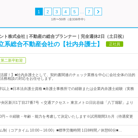
…
1
2
3
4
5
7
1件〜50件（全338件中）
ト株式会社 | 不動産の総合プランナー｜完全週休2日（土日祝）
立系総合不動産会社の【社内弁護士】
正社員
第二新卒歓迎
活躍！】■社内弁護士として、契約書関連のチェック業務を中心に会社全体の法的
法務相談の対応をお任せします。
卒以上 ■日本法弁護士資格 ■弁護士事務所での経験または企業内弁護士経験（実務
中央区新川1丁目27番7号 ＜交通アクセス＞ 東京メトロ日比谷線「八丁堀駅」より
0,000円～※経験・年齢・能力を考慮して決定いたします※試用期間3カ月（待遇変更
ム制（コアタイム 10:00～16:00）■標準労働時間 1日8時間／休憩60分■…