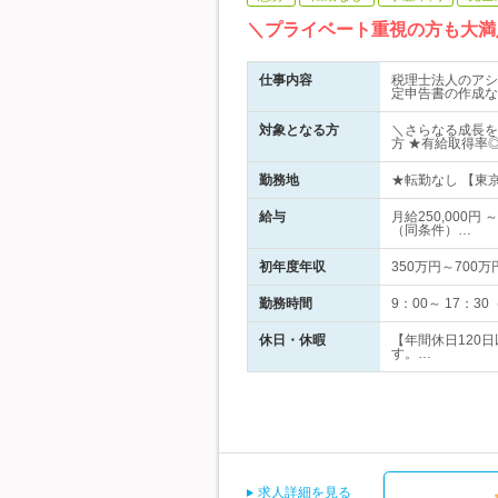
＼プライベート重視の方も大満
仕事内容
税理士法人のアシ
定申告書の作成な
対象となる方
＼さらなる成長を
方 ★有給取得率
勤務地
★転勤なし 【東
給与
月給250,000
（同条件）…
初年度年収
350万円～700万
勤務時間
9：00～ 17：
休日・休暇
【年間休日120
す。…
求人詳細を見る