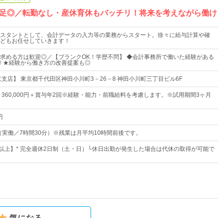
足◎／転勤なし・産休育休もバッチリ！将来を考えながら働け
スタントとして、会計データの入力等の業務からスタート。徐々に給与計算や確
どもお任せしていきます！
求める方は歓迎◎／【ブランクOK！学歴不問】 ◆会計事務所で働いた経験がある
◎ ★経験から働き方の改善提案も◎
京支店】 東京都千代田区神田小川町3－26－8 神田小川町三丁目ビル6F
円 ～ 360,000円＋賞与年2回※経験・能力・前職給料を考慮します。※試用期間3ヶ月
円
30（実働／7時間30分）※残業は月平均10時間前後です。
日以上】* 完全週休2日制（土・日）└休日出勤が発生した場合は代休の取得が可能で