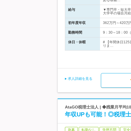
ある各拠…
給与
▼専門卒・短大卒
大学卒の場合月給
初年度年収
362万円～420万
勤務時間
9：30～18：0
休日・休暇
# 【年間休日1
りま…
求人詳細を見る
AtaGO税理士法人 | ◆残業月平均1
年収UPも可能！◎税理
急募
転勤なし
学歴不問
完全