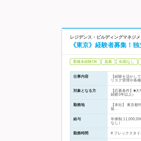
レジデンス・ビルディングマネジメン
《東京》経験者募集！独
業種未経験OK
急募
転勤なし
仕事内容
【経験を活かして
リスク管理や各種
対象となる方
【応募条件】■大
経験3年以上）
勤務地
【本社】 東京都
徒…
給与
年俸制 11,00
なし）
勤務時間
# フレックスタイ