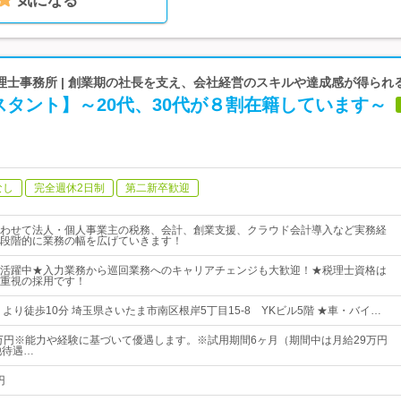
気になる
理士事務所 | 創業期の社長を支え、会社経営のスキルや達成感が得られ
タント】～20代、30代が８割在籍しています～
なし
完全週休2日制
第二新卒歓迎
わせて法人・個人事業主の税務、会計、創業支援、クラウド会計導入など実務経
段階的に業務の幅を広げていきます！
活躍中★入力業務から巡回業務へのキャリアチェンジも大歓迎！★税理士資格は
重視の採用です！
より徒歩10分 埼玉県さいたま市南区根岸5丁目15-8 YKビル5階 ★車・バイ…
5万円※能力や経験に基づいて優遇します。※試用期間6ヶ月（期間中は月給29万円
他待遇…
円