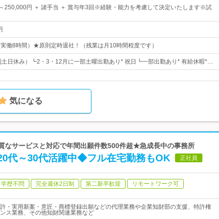
0円～250,000円 ＋ 諸手当 ＋ 賞与年3回※経験・能力を考慮して決定いたします※試
円
30（実働8時間）★原則定時退社！（残業は月10時間程度です）
則土日休み）┗2・3・12月に一部土曜出勤あり* 祝日┗一部出勤あり* 有給休暇*…
気になる
良質なサービスと対応で年間出願件数500件超★急成長中の事務所
0代～30代活躍中◆フル在宅勤務もOK
正社員
学歴不問
完全週休2日制
第二新卒歓迎
リモートワーク可
許・実用新案・意匠・商標登録出願などの代理業務や企業知財部の支援、特許権
ンス業務、その他知財関連業務など