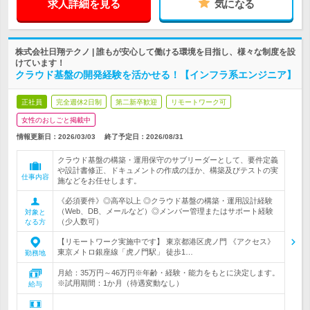
求人詳細を見る
気になる
株式会社日翔テクノ | 誰もが安心して働ける環境を目指し、様々な制度を設
けています！
クラウド基盤の開発経験を活かせる！【インフラ系エンジニア】
正社員
完全週休2日制
第二新卒歓迎
リモートワーク可
女性のおしごと掲載中
情報更新日：2026/03/03
終了予定日：
2026/08/31
クラウド基盤の構築・運用保守のサブリーダーとして、要件定義
や設計書修正、ドキュメントの作成のほか、構築及びテストの実
仕事内容
施などをお任せします。
《必須要件》◎高卒以上 ◎クラウド基盤の構築・運用設計経験
（Web、DB、メールなど）◎メンバー管理またはサポート経験
対象と
（少人数可）
なる方
【リモートワーク実施中です】 東京都港区虎ノ門 《アクセス》
東京メトロ銀座線「虎ノ門駅」 徒歩1…
勤務地
月給：35万円～46万円※年齢・経験・能力をもとに決定します。
※試用期間：1か月（待遇変動なし）
給与