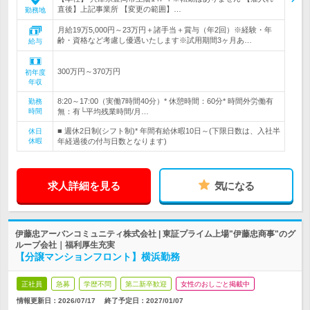
直後】上記事業所 【変更の範囲】…
勤務地
月給19万5,000円～23万円＋諸手当＋賞与（年2回）※経験・年
齢・資格など考慮し優遇いたします※試用期間3ヶ月あ…
給与
300万円～370万円
初年度
年収
8:20～17:00（実働7時間40分）* 休憩時間：60分* 時間外労働有
勤務
時間
無：有└平均残業時間/月…
■ 週休2日制(シフト制)* 年間有給休暇10日～(下限日数は、入社半
休日
休暇
年経過後の付与日数となります)
求人詳細を見る
気になる
伊藤忠アーバンコミュニティ株式会社 | 東証プライム上場"伊藤忠商事"のグ
ループ会社｜福利厚生充実
【分譲マンションフロント】横浜勤務
正社員
急募
学歴不問
第二新卒歓迎
女性のおしごと掲載中
情報更新日：2026/07/17
終了予定日：
2027/01/07