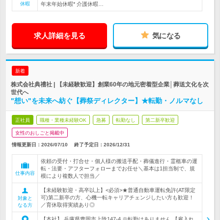
休暇
年末年始休暇* 介護休暇…
求人詳細を見る
気になる
新着
株式会社典禮社 | 【未経験歓迎】創業60年の地元密着型企業│葬送文化を次
世代へ
"想い"を未来へ紡ぐ【葬祭ディレクター】★転勤・ノルマなし
正社員
職種・業種未経験OK
急募
転勤なし
第二新卒歓迎
女性のおしごと掲載中
情報更新日：2026/07/10
終了予定日：
2026/12/31
依頼の受付・打合せ・個人様の搬送手配・葬儀進行・霊柩車の運
転・法要・アフターフォローまでお任せ＼基本は1担当制で、規
仕事内容
模により複数人で担当／
【未経験歓迎・高卒以上】<必須>★普通自動車運転免許(AT限定
可)第二新卒の方、心機一転キャリアチェンジしたい方も歓迎！
対象と
／育休取得実績あり◎
なる方
【本社】 兵庫県豊岡市上陰147-4 ※転勤はありません 【雇入れ