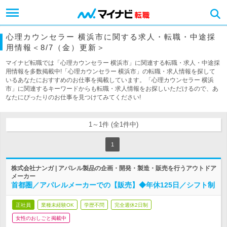
心理カウンセラー 横浜市に関する求人・転職・中途採
用情報＜8/7（金）更新＞
マイナビ転職では「心理カウンセラー 横浜市」に関連する転職・求人・中途採
用情報を多数掲載中!「心理カウンセラー 横浜市」の転職・求人情報を探して
いるあなたにおすすめのお仕事を掲載しています。「心理カウンセラー 横浜
市」に関連するキーワードからも転職・求人情報をお探しいただけるので、あ
なたにぴったりのお仕事を見つけてみてください!
1～1件 (全1件中)
1
株式会社ナンガ | アパレル製品の企画・開発・製造・販売を行うアウトドア
メーカー
首都圏／アパレルメーカーでの【販売】◆年休125日／シフト制
正社員
業種未経験OK
学歴不問
完全週休2日制
女性のおしごと掲載中