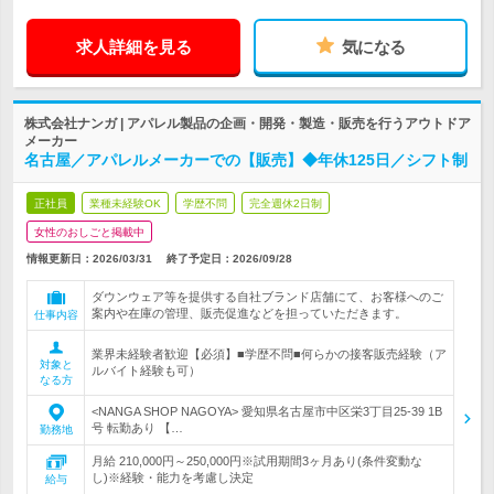
求人詳細を見る
気になる
株式会社ナンガ | アパレル製品の企画・開発・製造・販売を行うアウトドア
メーカー
名古屋／アパレルメーカーでの【販売】◆年休125日／シフト制
正社員
業種未経験OK
学歴不問
完全週休2日制
女性のおしごと掲載中
情報更新日：2026/03/31
終了予定日：
2026/09/28
ダウンウェア等を提供する自社ブランド店舗にて、お客様へのご
案内や在庫の管理、販売促進などを担っていただきます。
仕事内容
業界未経験者歓迎【必須】■学歴不問■何らかの接客販売経験（ア
対象と
ルバイト経験も可）
なる方
<NANGA SHOP NAGOYA> 愛知県名古屋市中区栄3丁目25‐39 1B
号 転勤あり 【…
勤務地
月給 210,000円～250,000円※試用期間3ヶ月あり(条件変動な
し)※経験・能力を考慮し決定
給与