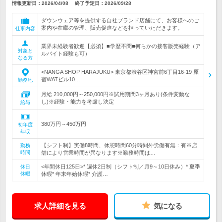
情報更新日：2026/04/08
終了予定日：
2026/09/28
ダウンウェア等を提供する自社ブランド店舗にて、お客様へのご
案内や在庫の管理、販売促進などを担っていただきます。
仕事内容
業界未経験者歓迎【必須】■学歴不問■何らかの接客販売経験（ア
対象と
ルバイト経験も可）
なる方
<NANGA SHOP HARAJUKU> 東京都渋谷区神宮前6丁目16-19 原
宿WATビル10…
勤務地
月給 210,000円～250,000円※試用期間3ヶ月あり(条件変動な
し)※経験・能力を考慮し決定
給与
380万円～450万円
初年度
年収
【シフト制】実働8時間、休憩時間60分時間外労働有無：有※店
勤務
時間
舗により営業時間が異なります※勤務時間は…
<年間休日125日>* 週休2日制（シフト制／月9～10日休み）* 夏季
休日
休暇
休暇* 年末年始休暇* 介護…
求人詳細を見る
気になる