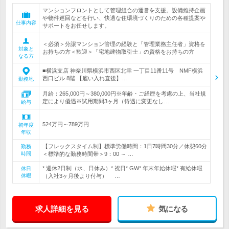
マンションフロントとして管理組合の運営を支援。設備維持企画
や物件巡回などを行い、快適な住環境づくりのための各種提案や
仕事内容
サポートをお任せします。
＜必須＞分譲マンション管理の経験と「管理業務主任者」資格を
対象と
お持ちの方＜歓迎＞「宅地建物取引士」の資格をお持ちの方
なる方
■横浜支店 神奈川県横浜市西区北幸 一丁目11番11号 NMF横浜
西口ビル 8階 【雇い入れ直後】…
勤務地
月給：265,000円～380,000円※年齢・ご経歴を考慮の上、当社規
定により優遇※試用期間3ヶ月（待遇に変更なし…
給与
524万円～789万円
初年度
年収
【フレックスタイム制】標準労働時間：1日7時間30分／休憩60分
勤務
時間
＜標準的な勤務時間帯＞9：00 ～ …
* 週休2日制（水、日休み）* 祝日* GW* 年末年始休暇* 有給休暇
休日
休暇
（入社3ヶ月後より付与） …
求人詳細を見る
気になる