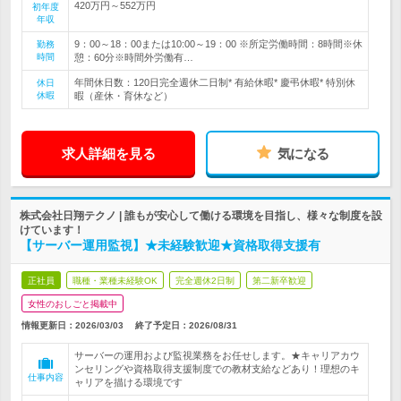
420万円～552万円
初年度
年収
9：00～18：00または10:00～19：00 ※所定労働時間：8時間※休
勤務
時間
憩：60分※時間外労働有…
年間休日数：120日完全週休二日制* 有給休暇* 慶弔休暇* 特別休
休日
休暇
暇（産休・育休など）
求人詳細を見る
気になる
株式会社日翔テクノ | 誰もが安心して働ける環境を目指し、様々な制度を設
けています！
【サーバー運用監視】★未経験歓迎★資格取得支援有
正社員
職種・業種未経験OK
完全週休2日制
第二新卒歓迎
女性のおしごと掲載中
情報更新日：2026/03/03
終了予定日：
2026/08/31
サーバーの運用および監視業務をお任せします。★キャリアカウ
ンセリングや資格取得支援制度での教材支給などあり！理想のキ
仕事内容
ャリアを描ける環境です