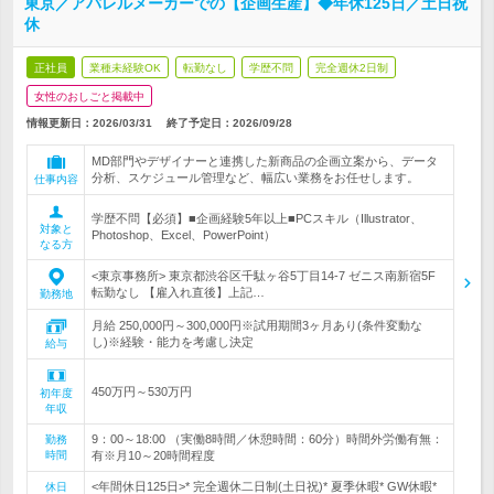
東京／アパレルメーカーでの【企画生産】◆年休125日／土日祝
休
正社員
業種未経験OK
転勤なし
学歴不問
完全週休2日制
女性のおしごと掲載中
情報更新日：2026/03/31
終了予定日：
2026/09/28
MD部門やデザイナーと連携した新商品の企画立案から、データ
分析、スケジュール管理など、幅広い業務をお任せします。
仕事内容
学歴不問【必須】■企画経験5年以上■PCスキル（Illustrator、
対象と
Photoshop、Excel、PowerPoint）
なる方
<東京事務所> 東京都渋谷区千駄ヶ谷5丁目14-7 ゼニス南新宿5F
転勤なし 【雇入れ直後】上記…
勤務地
月給 250,000円～300,000円※試用期間3ヶ月あり(条件変動な
し)※経験・能力を考慮し決定
給与
450万円～530万円
初年度
年収
9：00～18:00 （実働8時間／休憩時間：60分）時間外労働有無：
勤務
時間
有※月10～20時間程度
<年間休日125日>* 完全週休二日制(土日祝)* 夏季休暇* GW休暇*
休日