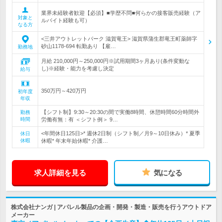
業界未経験者歓迎【必須】■学歴不問■何らかの接客販売経験（ア
対象と
ルバイト経験も可）
なる方
<三井アウトレットパーク 滋賀竜王> 滋賀県蒲生郡竜王町薬師字
砂山1178-694 転勤あり 【雇…
勤務地
月給 210,000円～250,000円※試用期間3ヶ月あり(条件変動な
し)※経験・能力を考慮し決定
給与
350万円～420万円
初年度
年収
【シフト制】9:30～20:30の間で実働8時間、休憩時間60分時間外
勤務
時間
労働有無：有 ＜シフト例＞ 9…
<年間休日125日>* 週休2日制（シフト制／月9～10日休み）* 夏季
休日
休暇
休暇* 年末年始休暇* 介護…
求人詳細を見る
気になる
株式会社ナンガ | アパレル製品の企画・開発・製造・販売を行うアウトドア
メーカー