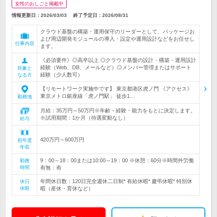
女性のおしごと掲載中
情報更新日：2026/03/03
終了予定日：
2026/08/31
クラウド基盤の構築・運用保守のリーダーとして、パッケージお
よび周辺開発モジュールの導入・設定や運用設計などをお任せし
仕事内容
ます。
《必須要件》◎高卒以上 ◎クラウド基盤の設計・構築・運用設計
経験（Web、DB、メールなど）◎メンバー管理またはサポート
対象と
経験（少人数可）
なる方
【リモートワーク実施中です】 東京都港区虎ノ門 《アクセス》
東京メトロ銀座線「虎ノ門駅」 徒歩1…
勤務地
月給：35万円～50万円※年齢・経験・能力をもとに決定します。
※試用期間：1か月（待遇変動なし）
給与
420万円～600万円
初年度
年収
9：00～18：00または10:00～19：00 ※休憩：60分※時間外労働
勤務
時間
有無：有
年間休日数：120日完全週休二日制* 有給休暇* 慶弔休暇* 特別休
休日
休暇
暇（産休・育休など）