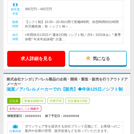
380万円～450万円
初年度
年収
【シフト制】10:30～20:30の間で実働8時間、休憩時間60分時間
勤務
時間
外労働有無：有 ＜シフト例＞ …
<年間休日125日>* 週休2日制（シフト制／月9～10日休み）* 夏季
休日
休暇
休暇* 年末年始休暇* 介護…
求人詳細を見る
気になる
株式会社ナンガ | アパレル製品の企画・開発・製造・販売を行うアウトドア
メーカー
滋賀／アパレルメーカーでの【販売】◆年休125日／シフト制
正社員
業種未経験OK
学歴不問
完全週休2日制
女性のおしごと掲載中
情報更新日：2026/03/31
終了予定日：
2026/09/28
ダウンウェア等を提供する自社ブランド店舗にて、お客様へのご
案内や在庫の管理、販売促進などを担っていただきます。
仕事内容