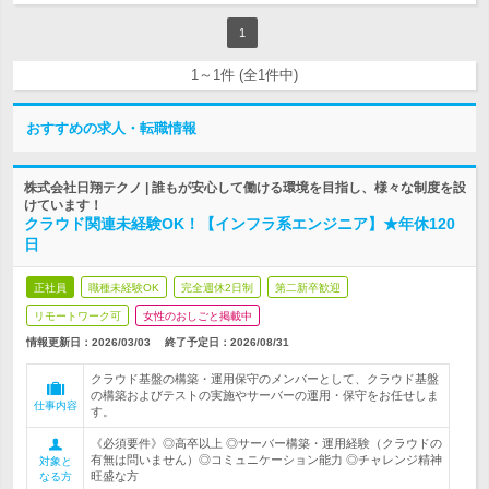
1
1～1件 (全1件中)
おすすめの求人・転職情報
株式会社日翔テクノ | 誰もが安心して働ける環境を目指し、様々な制度を設
けています！
クラウド関連未経験OK！【インフラ系エンジニア】★年休120
日
正社員
職種未経験OK
完全週休2日制
第二新卒歓迎
リモートワーク可
女性のおしごと掲載中
情報更新日：2026/03/03
終了予定日：
2026/08/31
クラウド基盤の構築・運用保守のメンバーとして、クラウド基盤
の構築およびテストの実施やサーバーの運用・保守をお任せしま
仕事内容
す。
《必須要件》◎高卒以上 ◎サーバー構築・運用経験（クラウドの
有無は問いません）◎コミュニケーション能力 ◎チャレンジ精神
対象と
旺盛な方
なる方