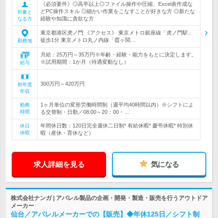
《必須要件》◎高卒以上◎ファイル操作や圧縮、Excel表作成な
どPC操作スキル ◎細かい作業をこなすことが好きな方 ◎新たな
対象と
経験や知識に貪欲な方
なる方
東京都港区虎ノ門 《アクセス》 東京メトロ銀座線「虎ノ門駅」
徒歩1分 東京メトロ丸ノ内線「霞ヶ関…
勤務地
月給：25万円～35万円※年齢・経験・能力をもとに決定します。
※試用期間：1か月（待遇変動なし）
給与
300万円～420万円
初年度
年収
1ヶ月単位の変形労働時間制（週平均40時間以内）※シフトによ
勤務
時間
る交替制・日勤／08:00～20：00・…
年間休日数：120日完全週休二日制* 有給休暇* 慶弔休暇* 特別休
休日
休暇
暇（産休・育休など）
求人詳細を見る
気になる
株式会社ナンガ | アパレル製品の企画・開発・製造・販売を行うアウトドア
メーカー
仙台／アパレルメーカーでの【販売】◆年休125日／シフト制