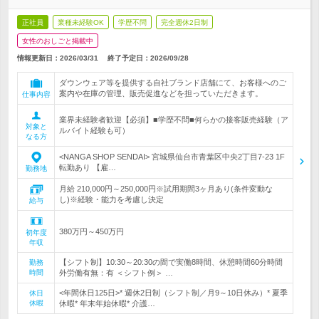
正社員
業種未経験OK
学歴不問
完全週休2日制
女性のおしごと掲載中
情報更新日：2026/03/31
終了予定日：
2026/09/28
ダウンウェア等を提供する自社ブランド店舗にて、お客様へのご
案内や在庫の管理、販売促進などを担っていただきます。
仕事内容
業界未経験者歓迎【必須】■学歴不問■何らかの接客販売経験（ア
対象と
ルバイト経験も可）
なる方
<NANGA SHOP SENDAI> 宮城県仙台市青葉区中央2丁目7-23 1F
転勤あり 【雇…
勤務地
月給 210,000円～250,000円※試用期間3ヶ月あり(条件変動な
し)※経験・能力を考慮し決定
給与
380万円～450万円
初年度
年収
【シフト制】10:30～20:30の間で実働8時間、休憩時間60分時間
勤務
時間
外労働有無：有 ＜シフト例＞ …
<年間休日125日>* 週休2日制（シフト制／月9～10日休み）* 夏季
休日
休暇
休暇* 年末年始休暇* 介護…