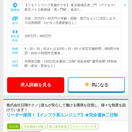
【リモートワーク実施中です】 東京都港区虎ノ門 《アクセス》
東京メトロ銀座線「虎ノ門駅」 徒歩1…
勤務地
月給：25万円～40万円※年齢・経験・能力をもとに決定します。
※試用期間：1か月（待遇変動なし）
給与
300万円～480万円
初年度
年収
9：00～18：00または10:00～19：00 ※所定労働時間：8時間※休
勤務
時間
憩：60分※時間外労働有…
年間休日数：120日完全週休二日制* 有給休暇* 慶弔休暇* 特別休
休日
休暇
暇（産休・育休など）
求人詳細を見る
気になる
株式会社日翔テクノ | 誰もが安心して働ける環境を目指し、様々な制度を設
けています！
リーダー採用！【インフラ系エンジニア】★完全週休二日制
正社員
完全週休2日制
第二新卒歓迎
リモートワーク可