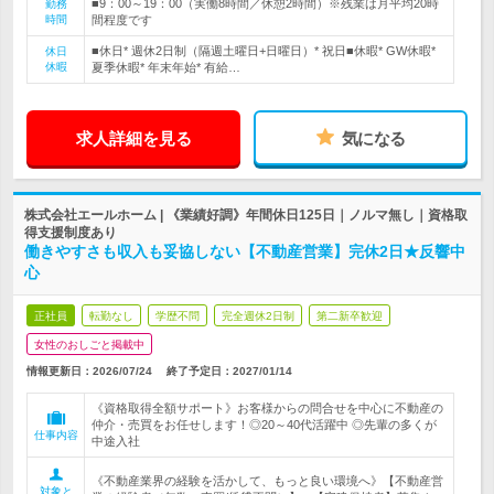
■9：00～19：00（実働8時間／休憩2時間）※残業は月平均20時
勤務
時間
間程度です
■休日* 週休2日制（隔週土曜日+日曜日）* 祝日■休暇* GW休暇*
休日
休暇
夏季休暇* 年末年始* 有給…
求人詳細を見る
気になる
株式会社エールホーム | 《業績好調》年間休日125日｜ノルマ無し｜資格取
得支援制度あり
働きやすさも収入も妥協しない【不動産営業】完休2日★反響中
心
正社員
転勤なし
学歴不問
完全週休2日制
第二新卒歓迎
女性のおしごと掲載中
情報更新日：2026/07/24
終了予定日：
2027/01/14
《資格取得全額サポート》お客様からの問合せを中心に不動産の
仲介・売買をお任せします！◎20～40代活躍中 ◎先輩の多くが
仕事内容
中途入社
《不動産業界の経験を活かして、もっと良い環境へ》【不動産営
対象と