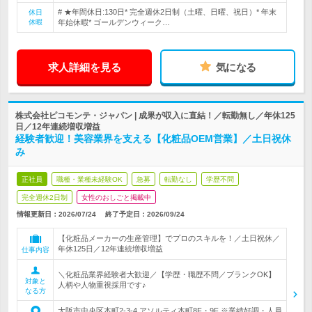
# ★年間休日:130日* 完全週休2日制（土曜、日曜、祝日）* 年末
休日
休暇
年始休暇* ゴールデンウィーク…
求人詳細を見る
気になる
株式会社ピコモンテ・ジャパン | 成果が収入に直結！／転勤無し／年休125
日／12年連続増収増益
経験者歓迎！美容業界を支える【化粧品OEM営業】／土日祝休
み
正社員
職種・業種未経験OK
急募
転勤なし
学歴不問
完全週休2日制
女性のおしごと掲載中
情報更新日：2026/07/24
終了予定日：
2026/09/24
【化粧品メーカーの生産管理】でプロのスキルを！／土日祝休／
年休125日／12年連続増収増益
仕事内容
＼化粧品業界経験者大歓迎／【学歴・職歴不問／ブランクOK】
対象と
人柄や人物重視採用です♪
なる方
大阪市中央区本町2-3-4 アソルティ本町8F・9F ※業績好調・人員