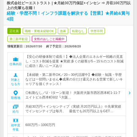
株式会社ピーエストラスト | ★月給30万円保証+インセン ⇒ 月収100万円以
上の先輩も在籍！
経験・学歴不問！インフラ課題を解決する【営業】★昇給&賞与
4回
正社員
職種・業種未経験OK
急募
転勤なし
学歴不問
第二新卒歓迎
女性のおしごと掲載中
情報更新日：2026/07/30
終了予定日：
2026/08/20
【安心の研修体制で成長！】◆法人企業のエネルギー戦略の見直
し・コスト削減を提案 ★実績:多くの顧客が5～15％のコスト削減
仕事内容
に成功！高いニーズあり
【未経験・第二新卒OK／20～30代活躍中】◆経験・知識・学歴
などは一切問いません◆成果の分だけ還元される営業で新しいキ
対象と
ャリアを描くチャンス！
なる方
◎転勤なし／U・Iターン歓迎！ 大阪府大阪市西区西本町1-11-7
エイトビル西本町602 └大阪…
勤務地
月給30万円＋インセンティブ（実績:月20万円以上）※先輩実績
でインセンティブは毎月、 最低でも20万円以上をGET…
給与
600万円～1000万円
初年度
年収