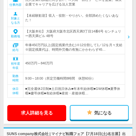
企業でキャリアを広げる法人営業
仕事内容
【未経験歓迎】収入・役割・やりがい。全部諦めたくないあな
対象と
た！
なる方
【大阪本社】 大阪府大阪市北区西天満3丁目14番6号 センチュリ
ー西天満ビル 4B号
勤務地
年俸450万円以上(固定残業代含む)※12分割して1／12を月々支給
※固定残業代は、時間外労働の有無にかかわらず45…
給与
450万円～840万円
初年度
年収
勤務
9:00～18:00（所定労働時間8時間 休憩60分）
時間
■完全週休2日制■土日祝日休み■年末年始休暇■GW休暇■夏季休
休日
休暇
暇■慶弔休暇■有給休暇■産前・産後休暇…
求人詳細を見る
気になる
SUNS company株式会社 | マイナビ転職フェア【7月18日(土)名古屋】出