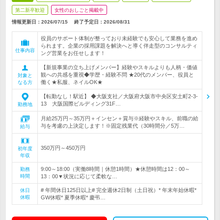
第二新卒歓迎
女性のおしごと掲載中
情報更新日：2026/07/15
終了予定日：
2026/08/31
役員のサポート体制が整っており未経験でも安心して業務を進め
られます。企業の採用課題を解決へと導く伴走型のコンサルティ
仕事内容
ング営業をお任せします！
【新規事業の立ち上げメンバー】経験やスキルよりも人柄・価値
観への共感を重視◆学歴・経験不問 ★20代のメンバー、役員と
対象と
働く★私服、ネイルOK★
なる方
【転勤なし！駅近】 ◆大阪支社／大阪府大阪市中央区安土町2-3-
13 大阪国際ビルディング31F…
勤務地
月給25万円～35万円＋インセン＋賞与※経験やスキル、前職の給
与を考慮の上決定します！※固定残業代（30時間分／5万…
給与
350万円～450万円
初年度
年収
9:00～18:00（実働8時間｜休憩1時間）★休憩時間は12：00～
勤務
時間
13：00▼状況に応じて柔軟な…
# 年間休日125日以上# 完全週休2日制（土日祝）* 年末年始休暇*
休日
休暇
GW休暇* 夏季休暇* 慶弔…