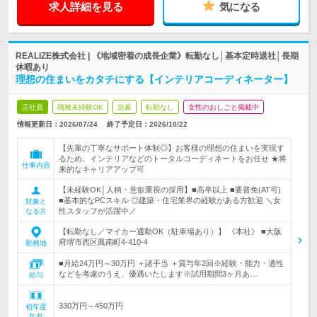
求人詳細を見る
気になる
REALIZE株式会社 | 《地域密着の成長企業》転勤なし│基本定時退社│長期
休暇あり
理想の住まいをカタチにする【インテリアコーディネーター】
正社員
職種未経験OK
急募
転勤なし
女性のおしごと掲載中
情報更新日：2026/07/24
終了予定日：
2026/10/22
【先輩の丁寧なサポート体制◎】お客様の理想の住まいを実現す
るため、インテリアなどのトータルコーディネートをお任せ ★将
仕事内容
来的なキャリアアップ可
【未経験OK│人柄・意欲重視の採用】■高卒以上 ■要普免(AT可)
■基本的なPCスキル ◎建築・住宅業界の経験がある方歓迎 ＼女
対象と
性スタッフが活躍中／
なる方
【転勤なし／マイカー通勤OK（駐車場あり）】 《本社》 ■大阪
府堺市西区鳳南町4-410-4
勤務地
■月給24万円～30万円 ＋諸手当 ＋賞与年2回※経験・能力・適性
などを考慮のうえ、優遇いたします※試用期間3ヶ月あ…
給与
330万円～450万円
初年度
年収