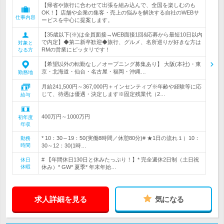
【帰省や旅行に合わせて出張を組み込んで、全国を楽しむのも
OK！】店舗や企業の集客・売上の悩みを解決する自社のWEBサ
仕事内容
ービスを中心に提案します。
【35歳以下(※)は全員面接→WEB面接1回&応募から最短10日以内
で内定】◆第二新卒歓迎◆旅行、グルメ、名所巡りが好きな方は
対象と
RMの営業にピッタリです！
なる方
【希望以外の転勤なし／オープニング募集あり】 大阪(本社)・東
京・北海道・仙台・名古屋・福岡・沖縄…
勤務地
月給241,500円～367,000円＋インセンティブ※年齢や経験等に応
じて、待遇は優遇・決定します※固定残業代（2…
給与
400万円～1000万円
初年度
年収
* 10：30～19：50(実働8時間／休憩80分)# ★1日の流れ１）10：
勤務
時間
30～12：30(1時…
# 【年間休日130日と休みたっぷり！】* 完全週休2日制（土日祝
休日
休暇
休み）* GW* 夏季* 年末年始…
求人詳細を見る
気になる