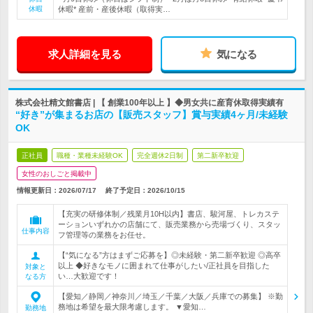
休暇
休暇* 産前・産後休暇（取得実…
求人詳細を見る
気になる
株式会社精文館書店 | 【 創業100年以上 】◆男女共に産育休取得実績有
“好き”が集まるお店の【販売スタッフ】賞与実績4ヶ月/未経験
OK
正社員
職種・業種未経験OK
完全週休2日制
第二新卒歓迎
女性のおしごと掲載中
情報更新日：2026/07/17
終了予定日：
2026/10/15
【充実の研修体制／残業月10H以内】書店、駿河屋、トレカステ
ーションいずれかの店舗にて、販売業務から売場づくり、スタッ
仕事内容
フ管理等の業務をお任せ。
【“気になる”方はまずご応募を】◎未経験・第二新卒歓迎 ◎高卒
以上 ◆好きなモノに囲まれて仕事がしたい/正社員を目指した
対象と
い…大歓迎です！
なる方
【愛知／静岡／神奈川／埼玉／千葉／大阪／兵庫での募集】 ※勤
務地は希望を最大限考慮します。 ▼愛知…
勤務地