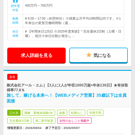
400万円～700万円
初年度
年収
# 8:00～17:00（休憩90分）※残業は月平均10時間以内です。※1
勤務
時間
年単位の変形労働時間制（週…
# 【年間休日125日 ※2025年度実績】* 完全週休2日制（土曜・日
休日
休暇
曜）、祝日※休日出勤が発生し…
求人詳細を見る
気になる
新着
株式会社アール・エム | 【3人に1人が年収1000万超×年休130日】★有休取
得率77.8％
旅して、稼げる未来へ！【WEBメディア営業】35歳以下は全員
面接
正社員
職種・業種未経験OK
急募
転勤なし
学歴不問
完全週休2日制
第二新卒歓迎
女性のおしごと掲載中
情報更新日：2026/08/04
終了予定日：
2026/09/07