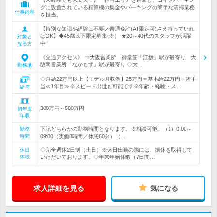
【未経験でも大丈夫！】 担当エリアを巡回し、コインパーキン
グに設置されている精算機の集金やパーキングの簡単な清掃業務
仕事内容
を担当。
【特別な知識や経験は不要／普通免許(AT限定可)さえ持っていれ
ばOK】◆45歳以下限定募集(※） ★20～40代のスタッフが活躍
対象と
中！
なる方
《交通アクセス》 ⇒大阪営業所 御堂筋「江坂」駅が最寄り 大
阪南営業所「なかもず」駅が最寄り ◇大…
勤務地
◇月給22万円以上【モデル月収例】25万円＝基本給22万円＋諸手
当≪1年目≫※スピード出世も可能です※年齢・経験・ス…
給与
300万円～500万円
初年度
年収
下記どちらかの勤務時間となります。※相談可能。（1）0:00～
勤務
時間
09:00（実働8時間／休憩60分）（…
◇完全週休2日制（土日）※休日出勤の際には、振休を取得して
休日
休暇
いただいております。◇年末年始休暇（7日間…
求人詳細を見る
気になる