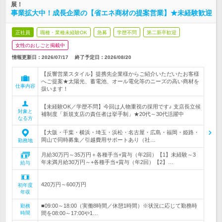
展！
事業拡大中！成長企業の【省エネ商材の提案営業】★未経験歓迎
正社員
職種・業種未経験OK
急募
学歴不問
第二新卒歓迎
女性のおしごと掲載中
情報更新日：2026/07/17
終了予定日：
2026/08/20
【反響営業スタイル】提携先企業様からご紹介いただいたお客様
へご提案★太陽光、蓄電池、オール電化等のニーズの高い商材を
仕事内容
扱います！
【未経験OK／学歴不問】今回は人物重視の採用です♪ 支店長立候
対象と
補制度「新規支店の責任者は挙手制」★20代～30代活躍中
なる方
【大阪・千葉・横浜・埼玉・浜松・名古屋・広島・福岡・姫路・
岡山で同時募集／引越費用サポートあり（社…
勤務地
月給30万円～35万円＋各種手当+賞与（年2回）【1】未経験～3
年未満月給30万円～+各種手当+賞与（年2回）【2】…
給与
420万円～600万円
初年度
年収
■09:00～18:00（実働8時間／休憩1時間）※状況に応じて勤務時
勤務
時間
間を08:00～17:00や1…