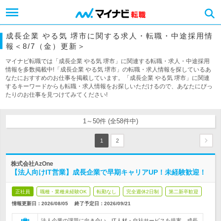
成長企業 やる気 堺市に関する求人・転職・中途採用情
報＜8/7（金）更新＞
マイナビ転職では「成長企業 やる気 堺市」に関連する転職・求人・中途採用
情報を多数掲載中!「成長企業 やる気 堺市」の転職・求人情報を探しているあ
なたにおすすめのお仕事を掲載しています。「成長企業 やる気 堺市」に関連
するキーワードからも転職・求人情報をお探しいただけるので、あなたにぴっ
たりのお仕事を見つけてみてください!
1～50件 (全58件中)
1
2
株式会社AzOne
【法人向けIT営業】成長企業で早期キャリアUP！未経験歓迎！
正社員
職種・業種未経験OK
転勤なし
完全週休2日制
第二新卒歓迎
情報更新日：2026/08/05
終了予定日：
2026/09/21
法人企業の課題に向き合い、IT人材・自社サービスを提案。成長