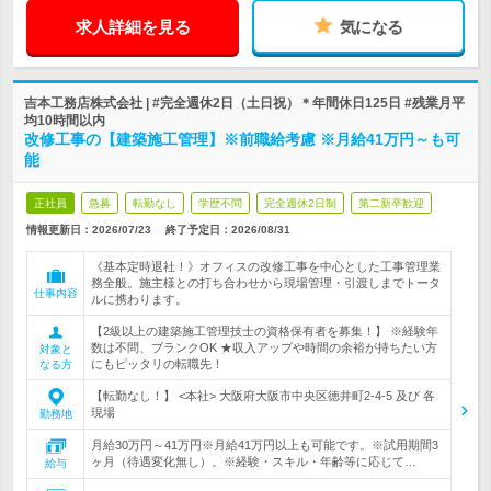
求人詳細を見る
気になる
吉本工務店株式会社 | #完全週休2日（土日祝）＊年間休日125日 #残業月平
均10時間以内
改修工事の【建築施工管理】※前職給考慮 ※月給41万円～も可
能
正社員
急募
転勤なし
学歴不問
完全週休2日制
第二新卒歓迎
情報更新日：2026/07/23
終了予定日：
2026/08/31
《基本定時退社！》オフィスの改修工事を中心とした工事管理業
務全般。施主様との打ち合わせから現場管理・引渡しまでトータ
仕事内容
ルに携わります。
【2級以上の建築施工管理技士の資格保有者を募集！】 ※経験年
数は不問、ブランクOK ★収入アップや時間の余裕が持ちたい方
対象と
にもピッタリの転職先！
なる方
【転勤なし！】 <本社> 大阪府大阪市中央区徳井町2-4-5 及び 各
現場
勤務地
月給30万円～41万円※月給41万円以上も可能です。※試用期間3
ヶ月（待遇変化無し）。※経験・スキル・年齢等に応じて…
給与