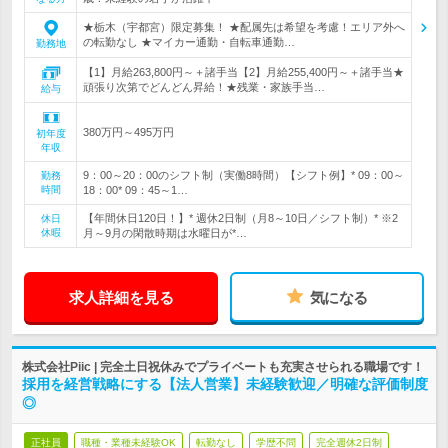
★栃木（宇都宮）限定募集！ ★配属先は希望を考慮！エリア外へ
の転勤なし ★マイカー通勤・自転車通勤…
勤務地
【1】月給263,800円～＋諸手当【2】月給255,400円～＋諸手当★
頑張り次第でどんどん昇給！★残業・家族手当…
給与
380万円～495万円
初年度
年収
9：00～20：00のシフト制（実働8時間）【シフト例】* 09：00～
勤務
時間
18：00* 09：45～1…
【年間休日120日！】* 週休2日制（月8～10日／シフト制）* ※2
休日
休暇
月～9月の閑散時期は水曜日が*…
求人詳細を見る
気になる
株式会社Piic | 完全土日祝休みでプライベートも充実させられる職場です！
採用を経営戦略にする【法人営業】未経験歓迎／明確な評価制度
◎
正社員
職種・業種未経験OK
転勤なし
学歴不問
完全週休2日制