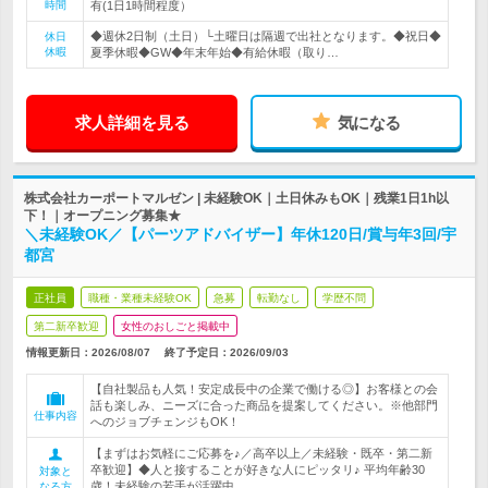
時間
有(1日1時間程度）
◆週休2日制（土日）└土曜日は隔週で出社となります。◆祝日◆
休日
休暇
夏季休暇◆GW◆年末年始◆有給休暇（取り…
求人詳細を見る
気になる
株式会社カーポートマルゼン | 未経験OK｜土日休みもOK｜残業1日1h以
下！｜オープニング募集★
＼未経験OK／【パーツアドバイザー】年休120日/賞与年3回/宇
都宮
正社員
職種・業種未経験OK
急募
転勤なし
学歴不問
第二新卒歓迎
女性のおしごと掲載中
情報更新日：2026/08/07
終了予定日：
2026/09/03
【自社製品も人気！安定成長中の企業で働ける◎】お客様との会
話も楽しみ、ニーズに合った商品を提案してください。※他部門
仕事内容
へのジョブチェンジもOK！
【まずはお気軽にご応募を♪／高卒以上／未経験・既卒・第二新
卒歓迎】◆人と接することが好きな人にピッタリ♪ 平均年齢30
対象と
歳！未経験の若手が活躍中
なる方