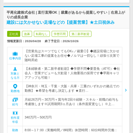
平尾化建株式会社 | 直行直帰OK｜裁量があるから提案しやすい｜右肩上が
りの成長企業
建設には欠かせない足場などの【提案営業】★土日祝休み
正社員
急募
転勤なし
学歴不問
第二新卒歓迎
情報更新日：2026/04/28
終了予定日：
2026/10/26
【営業先はスーツでなくてもOK♪／裁量◎】◆建設現場に欠かせ
ない足場工事の提案をお任せ◆ノルマは一切なし！頑張り次第で
仕事内容
随時昇給
【未経験者・第二新卒者歓迎】◆学歴不問◆要普免（AT可）◆社
会人・営業デビューも大歓迎！人物重視の採用です◆早期キャリ
対象と
アアップも可能！
なる方
【神奈川・埼玉・千葉・大阪・兵庫・三重のいずれかの拠点での
勤務】 ★希望を考慮し決定します ★直行…
勤務地
月給26万円～30万円＋賞与年2回※経験・スキル・前職の給与も
考慮致します※試用期間3ヵ月あり（条件面変更なし）※上…
給与
340万円～500万円
初年度
年収
8:00～1７:00（実働時間／8時間）休憩時間：60分時間外労働：
勤務