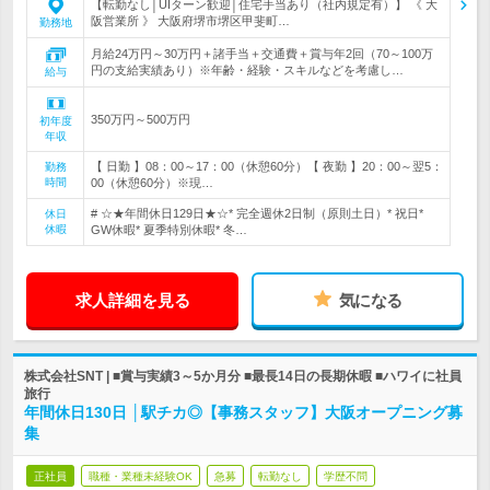
【転勤なし│UIターン歓迎│住宅手当あり（社内規定有）】 《 大
阪営業所 》 大阪府堺市堺区甲斐町…
勤務地
月給24万円～30万円＋諸手当＋交通費＋賞与年2回（70～100万
円の支給実績あり）※年齢・経験・スキルなどを考慮し…
給与
350万円～500万円
初年度
年収
【 日勤 】08：00～17：00（休憩60分）【 夜勤 】20：00～翌5：
勤務
時間
00（休憩60分）※現…
# ☆★年間休日129日★☆* 完全週休2日制（原則土日）* 祝日*
休日
休暇
GW休暇* 夏季特別休暇* 冬…
求人詳細を見る
気になる
株式会社SNT | ■賞与実績3～5か月分 ■最長14日の長期休暇 ■ハワイに社員
旅行
年間休日130日 │駅チカ◎【事務スタッフ】大阪オープニング募
集
正社員
職種・業種未経験OK
急募
転勤なし
学歴不問