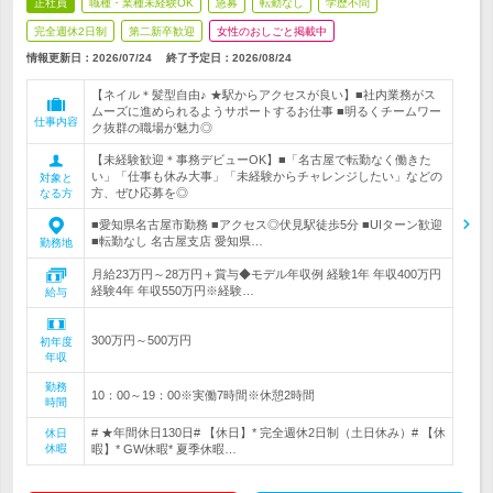
正社員
職種・業種未経験OK
急募
転勤なし
学歴不問
完全週休2日制
第二新卒歓迎
女性のおしごと掲載中
情報更新日：2026/07/24
終了予定日：
2026/08/24
【ネイル＊髪型自由♪ ★駅からアクセスが良い】■社内業務がス
ムーズに進められるようサポートするお仕事 ■明るくチームワー
仕事内容
ク抜群の職場が魅力◎
【未経験歓迎＊事務デビューOK】■「名古屋で転勤なく働きた
い」「仕事も休み大事」「未経験からチャレンジしたい」などの
対象と
方、ぜひ応募を◎
なる方
■愛知県名古屋市勤務 ■アクセス◎伏見駅徒歩5分 ■UIターン歓迎
■転勤なし 名古屋支店 愛知県…
勤務地
月給23万円～28万円＋賞与◆モデル年収例 経験1年 年収400万円
経験4年 年収550万円※経験…
給与
300万円～500万円
初年度
年収
勤務
10：00～19：00※実働7時間※休憩2時間
時間
# ★年間休日130日# 【休日】* 完全週休2日制（土日休み）# 【休
休日
休暇
暇】* GW休暇* 夏季休暇…