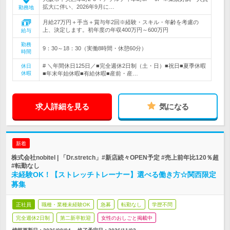
拡大に伴い、2026年9月に…
勤務地
月給27万円＋手当＋賞与年2回※経験・スキル・年齢を考慮の
上、決定します。初年度の年収400万円～600万円
給与
勤務
9：30～18：30（実働8時間・休憩60分）
時間
# ＼年間休日125日／■完全週休2日制（土・日）■祝日■夏季休暇
休日
休暇
■年末年始休暇■有給休暇■産前・産…
求人詳細を見る
気になる
新着
株式会社nobitel | 「Dr.stretch」#新店続々OPEN予定 #売上前年比120％超
#転勤なし
未経験OK！【ストレッチトレーナー】選べる働き方☆関西限定
募集
正社員
職種・業種未経験OK
急募
転勤なし
学歴不問
完全週休2日制
第二新卒歓迎
女性のおしごと掲載中