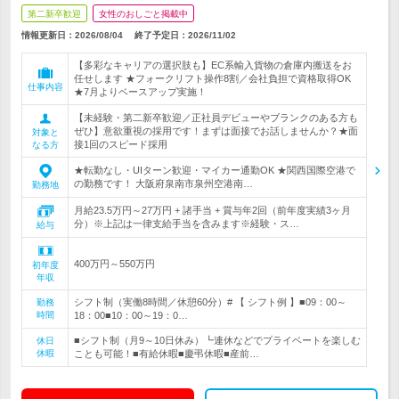
第二新卒歓迎
女性のおしごと掲載中
情報更新日：2026/08/04
終了予定日：
2026/11/02
【多彩なキャリアの選択肢も】EC系輸入貨物の倉庫内搬送をお
任せします ★フォークリフト操作8割／会社負担で資格取得OK
仕事内容
★7月よりベースアップ実施！
【未経験・第二新卒歓迎／正社員デビューやブランクのある方も
ぜひ】意欲重視の採用です！まずは面接でお話しませんか？★面
対象と
接1回のスピード採用
なる方
★転勤なし・UIターン歓迎・マイカー通勤OK ★関西国際空港で
の勤務です！ 大阪府泉南市泉州空港南…
勤務地
月給23.5万円～27万円 + 諸手当 + 賞与年2回（前年度実績3ヶ月
分）※上記は一律支給手当を含みます※経験・ス…
給与
400万円～550万円
初年度
年収
シフト制（実働8時間／休憩60分）# 【 シフト例 】■09：00～
勤務
時間
18：00■10：00～19：0…
■シフト制（月9～10日休み）┗連休などでプライベートを楽しむ
休日
休暇
ことも可能！■有給休暇■慶弔休暇■産前…