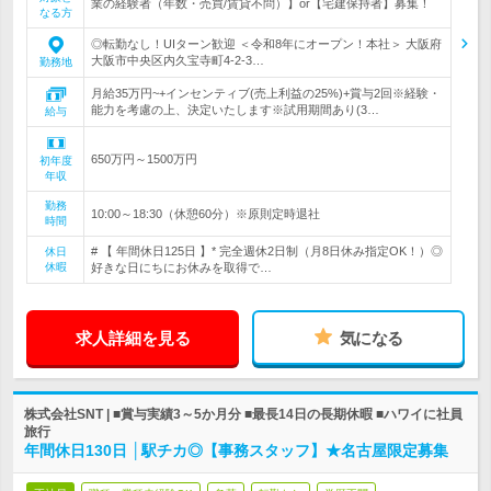
業の経験者（年数・売買/賃貸不問）】or【宅建保持者】募集！
なる方
◎転勤なし！UIターン歓迎 ＜令和8年にオープン！本社＞ 大阪府
大阪市中央区内久宝寺町4-2-3…
勤務地
月給35万円~+インセンティブ(売上利益の25%)+賞与2回※経験・
能力を考慮の上、決定いたします※試用期間あり(3…
給与
650万円～1500万円
初年度
年収
勤務
10:00～18:30（休憩60分）※原則定時退社
時間
# 【 年間休日125日 】* 完全週休2日制（月8日休み指定OK！）◎
休日
休暇
好きな日にちにお休みを取得で…
求人詳細を見る
気になる
株式会社SNT | ■賞与実績3～5か月分 ■最長14日の長期休暇 ■ハワイに社員
旅行
年間休日130日 │駅チカ◎【事務スタッフ】★名古屋限定募集