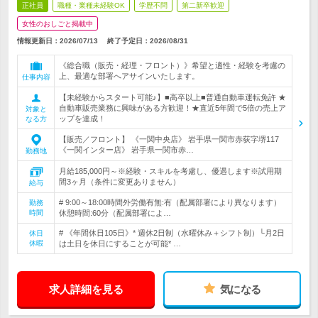
正社員
職種・業種未経験OK
学歴不問
第二新卒歓迎
女性のおしごと掲載中
情報更新日：2026/07/13
終了予定日：
2026/08/31
《総合職（販売・経理・フロント）》希望と適性・経験を考慮の
上、最適な部署へアサインいたします。
仕事内容
【未経験からスタート可能♪】■高卒以上■普通自動車運転免許 ★
自動車販売業務に興味がある方歓迎！★直近5年間で5倍の売上ア
対象と
ップを達成！
なる方
【販売／フロント】 《一関中央店》 岩手県一関市赤荻字堺117
《一関インター店》 岩手県一関市赤…
勤務地
月給185,000円～※経験・スキルを考慮し、優遇します※試用期
間3ヶ月（条件に変更ありません）
給与
# 9:00～18:00時間外労働有無:有（配属部署により異なります）
勤務
時間
休憩時間:60分（配属部署によ…
# 《年間休日105日》* 週休2日制（水曜休み＋シフト制）└月2日
休日
休暇
は土日を休日にすることが可能* …
求人詳細を見る
気になる