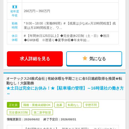
260万円～350万円
初年度
年収
* 9:00～18:00（実働8時間）# 【残業は少なめ♪月10時間程度】残
勤務
時間
業は月10時間程度と、ワ…
# 【年間休日125日以上】◆完全週休2日制（土・日）◆祝日
休日
休暇
◆GW休暇 ※暦通り◆夏季休暇◆年末年始…
求人詳細を見る
気になる
オーテックス24株式会社 | 有給休暇を半期ごとに各5日連続取得を推奨★転
勤なし！大阪勤務
★土日は完全にお休み！★【駐車場の管理】～16時退社の働き方
～
正社員
職種・業種未経験OK
急募
転勤なし
学歴不問
完全週休2日制
第二新卒歓迎
情報更新日：2026/06/02
終了予定日：
2026/08/31