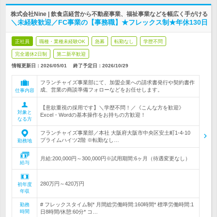
株式会社Nine | 飲食店経営から不動産事業、福祉事業などを幅広く手がける
＼未経験歓迎／FC事業の【事務職】★フレックス制★年休130日
正社員
職種・業種未経験OK
急募
転勤なし
学歴不問
完全週休2日制
第二新卒歓迎
情報更新日：2026/05/01
終了予定日：
2026/10/29
フランチャイズ事業部にて、加盟企業への請求書発行や契約書作
成、営業の商談準備フォローなどをお任せします。
仕事内容
【意欲重視の採用です】＼学歴不問！／《こんな方を歓迎》
対象と
Excel・Wordの基本操作をお持ちの方歓迎！
なる方
フランチャイズ事業部／本社 大阪府大阪市中央区安土町1-4-10
プライムハイツ2階 ※転勤なし…
勤務地
月給:200,000円～300,000円※試用期間:6ヶ月（待遇変更なし）
給与
280万円～420万円
初年度
年収
# フレックスタイム制* 月間総労働時間:160時間* 標準労働時間:1
勤務
時間
日8時間/休憩:60分* コ…