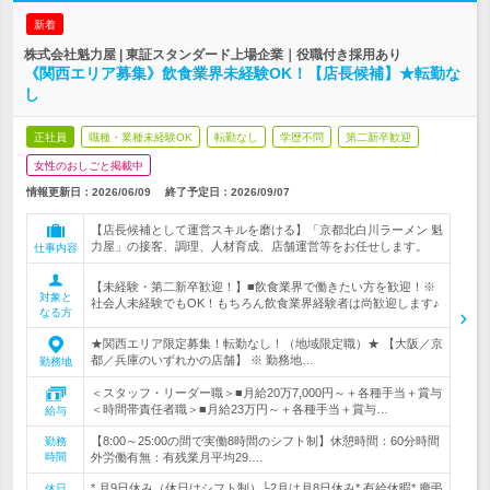
新着
株式会社魁力屋 | 東証スタンダード上場企業｜役職付き採用あり
《関西エリア募集》飲食業界未経験OK！【店長候補】★転勤な
し
正社員
職種・業種未経験OK
転勤なし
学歴不問
第二新卒歓迎
女性のおしごと掲載中
情報更新日：2026/06/09
終了予定日：
2026/09/07
【店長候補として運営スキルを磨ける】「京都北白川ラーメン 魁
力屋」の接客、調理、人材育成、店舗運営等をお任せします。
仕事内容
【未経験・第二新卒歓迎！】■飲食業界で働きたい方を歓迎！※
対象と
社会人未経験でもOK！もちろん飲食業界経験者は尚歓迎します♪
なる方
★関西エリア限定募集！転勤なし！（地域限定職）★ 【大阪／京
都／兵庫のいずれかの店舗】 ※ 勤務地…
勤務地
＜スタッフ・リーダー職＞■月給20万7,000円～＋各種手当＋賞与
＜時間帯責任者職＞■月給23万円～＋各種手当＋賞与…
給与
【8:00～25:00の間で実働8時間のシフト制】休憩時間：60分時間
勤務
時間
外労働有無：有残業月平均29.…
* 月9日休み（休日はシフト制）└2月は月8日休み* 有給休暇* 慶弔
休日