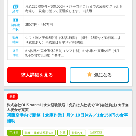
月給225,000円～300,000円 + 諸手当※これまでの経験やスキルを
考慮し、規定に従って優遇致します。※試用…
給与
350万円～450万円
初年度
年収
シフト制／実働8時間（休憩1時間）（9時～18時など勤務地によ
勤務
時間
り変動あり）※残業は月平均9.9時間程…
# <休日>* 完全週休2日制（シフト制）# <休暇>* 夏季休暇（4月～
休日
休暇
9月の間で3日間）* 冬季…
求人詳細を見る
気になる
新着
株式会社OUS sanmi | ★未経験歓迎！免許は入社後でOK(会社負担) ★手当
＆祝金が充実
関西空港内で勤務【倉庫作業】月9~10日休み／1食150円の食事
補助
正社員
職種・業種未経験OK
急募
転勤なし
学歴不問