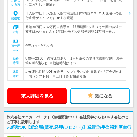
対象と
けに入社した先輩も！
なる方
【大阪本社】 大阪府大阪市浪速区日本橋西 2-3-12 ★現場への直
行直帰がメインです ★主な現場…
勤務地
月給30万円～32万円＋諸手当※試用期間3ヶ月（その間の待遇に
変更はありません）1年目のモデル月収例月収31万円～モ…
給与
400万円～500万円
初年度
年収
8:00～23:00（適宜休憩あり）1ヶ月単位の変形労働時間制（週平
勤務
時間
均40時間以内）※勤務時間はイベ…
# ★連休取得もOK★業界トップクラスの休日数です* 完全週休2
休日
休暇
日制（シフト制）※土日休みも相談可能…
求人詳細を見る
気になる
株式会社エコカーパーク | 《積極面接中！》会社見学からもOK★会社のこ
と丁寧に説明します
未経験OK【総合職(販売/経理/フロント)】業績◎/手当福利厚生◎