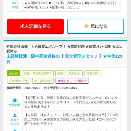
★年間休日124日■シフト制（月9日休み）■年末年始休暇（5日）
休日
休暇
■GW休暇（5日）■夏季休暇（5日）…
求人詳細を見る
気になる
有限会社西都 | 《 斉藤建工グループ 》★業績好調 ★残業月5～10h ★土日
祝休み
未経験歓迎！阪神高速道路の【 安全管理スタッフ 】★年休129
日
正社員
職種・業種未経験OK
急募
転勤なし
学歴不問
完全週休2日制
第二新卒歓迎
女性のおしごと掲載中
情報更新日：2026/06/26
終了予定日：
2026/08/27
【専門性の高い警備】高速道路の維持工事がスムーズに進むよう
車両規制や誘導を行います ★チーム制で安心 ★短時間で終わる
仕事内容
日も多数あります
【未経験・社会人デビュー歓迎／人柄と意欲重視の採用】◎18歳
以上の方(※) ★警備業界の経験がある方も大歓迎 ★20～30代の
対象と
若手世代が活躍中！
なる方