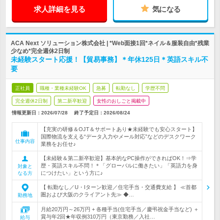
求人詳細を見る
気になる
ACA Next ソリューション株式会社 | *Web面接1回*ネイル＆服装自由*残業
少なめ*完全週休2日制
未経験スタート応援！【貿易事務】＊年休125日＊英語スキル不
要
正社員
職種・業種未経験OK
急募
転勤なし
学歴不問
完全週休2日制
第二新卒歓迎
女性のおしごと掲載中
情報更新日：2026/07/28
終了予定日：
2026/08/24
【充実の研修＆OJT＆サポートあり★未経験でも安心スタート】
国際物流を支える“データ入力やメール対応”などのデスクワーク
仕事内容
業務をお任せ♪
【未経験＆第二新卒歓迎】基本的なPC操作ができればOK！⇒学
歴・英語スキル不問！＊「グローバルに働きたい」「英語力を身
対象と
につけたい」という方に♪
なる方
【 転勤なし／U・Iターン歓迎／住宅手当・交通費支給 】 ≪首都
圏および大阪のクライアント先≫ ◆…
勤務地
月給20万円～26万円 + 各種手当(住宅手当／慶弔祝金手当など) ＋
賞与年2回★年収例310万円（東京勤務／入社…
給与