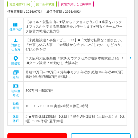
完全週休2日制
第二新卒歓迎
女性のおしごと掲載中
情報更新日：2026/07/24
終了予定日：
2026/08/24
【ネイル＊髪型自由♪ ★駅からアクセスが良い】■事業をバック
オフィスから支える事務業務をお任せします■明るくチームワー
仕事内容
ク抜群の職場が魅力◎
【未経験歓迎＊事務デビューOK】■「大阪で転勤なく働きたい」
「仕事も休み大事」「未経験からチャレンジしたい」などの方、
対象と
ぜひ応募を◎
なる方
＊大阪府大阪市勤務 ＊駅チカでアクセス◎堺筋本町駅徒歩1分 ＊
UIターン歓迎 ＊転勤なし 大阪本社…
勤務地
月給23万円～28万円＋賞与◆モデル年収例 経験1年 年収400万円
経験4年 年収550万円※経験…
給与
300万円～500万円
初年度
年収
勤務
10：00～19：00※実働7時間※休憩2時間
時間
# ★年間休日130日# 【休日】* 完全週休2日制（土日休み）# 【休
休日
休暇
暇】* GW休暇* 夏季休暇…