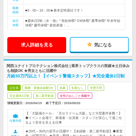
勤務
■9：00～18：00★基本定時退社です！
時間
■週休2日制（水・他）* 有給休暇* GW休暇* 夏季休暇* 年末年始
休日
休暇
休暇* 慶弔休暇* 産前産後・…
求人詳細を見る
気になる
関西ユナイトプロテクション株式会社 | 業界トップクラスの実績★土日休み
も相談OK ★男女ともに活躍中
月給30万円以上！【イベント警備スタッフ】★完全週休2日制
正社員
職種・業種未経験OK
急募
転勤なし
学歴不問
完全週休2日制
第二新卒歓迎
女性のおしごと掲載中
情報更新日：2026/06/19
終了予定日：
2026/08/20
【「大阪城ホール」「京セラドーム大阪」など大型案件多数！】
◆イベント会場で、来場者・出演者・スタッフが安心して過ごせ
仕事内容
るよう安全を支える仕事
★20代～30代の若手が活躍中！【未経験・第二新卒歓迎】◆要普
免（AT限定可）★音楽・野球・サッカーなど…「好き」をきっか