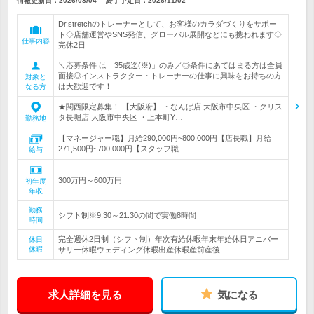
情報更新日：2026/08/04
終了予定日：
2026/11/02
Dr.stretchのトレーナーとして、お客様のカラダづくりをサポー
ト◇店舗運営やSNS発信、グローバル展開などにも携われます◇
仕事内容
完休2日
＼応募条件 は「35歳迄(※)」のみ／◎条件にあてはまる方は全員
面接◎インストラクター・トレーナーの仕事に興味をお持ちの方
対象と
は大歓迎です！
なる方
★関西限定募集！ 【大阪府】 ・なんば店 大阪市中央区 ・クリス
タ長堀店 大阪市中央区 ・上本町Y…
勤務地
【マネージャー職】月給290,000円~800,000円【店長職】月給
271,500円~700,000円【スタッフ職…
給与
300万円～600万円
初年度
年収
勤務
シフト制※9:30～21:30の間で実働8時間
時間
完全週休2日制（シフト制）年次有給休暇年末年始休日アニバー
休日
休暇
サリー休暇ウェディング休暇出産休暇産前産後…
求人詳細を見る
気になる