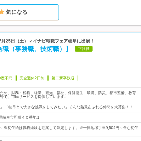
気になる
6年7月25日（土）マイナビ転職フェア岐阜に出展！
合職（事務職、技術職）】
正社員
学歴不問
完全週休2日制
第二新卒歓迎
ため、財務・税務、経済、観光、福祉、保健衛生、環境、防災、都市整備、教育
野で、市民サービスを提供しています。
」 「岐阜市で大きな挑戦をしてみたい」そんな熱意あふれる仲間を大募集！！！
 岐阜県岐阜市司町４０番地１
4円～ ※初任給は職務経験を勘案して決定します。※一律地域手当9,504円～含む初任