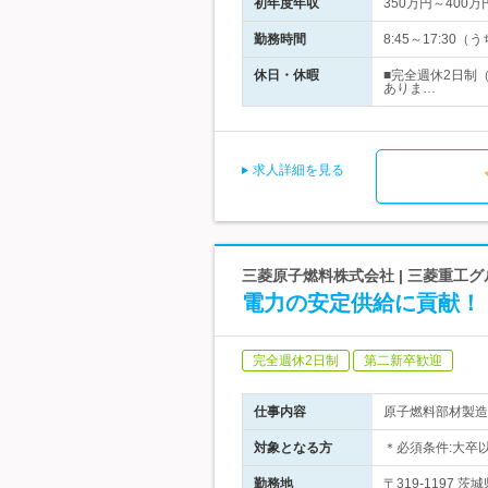
初年度年収
350万円～400万
勤務時間
8:45～17:3
休日・休暇
■完全週休2日制
ありま…
求人詳細を見る
三菱原子燃料株式会社 | 三菱重工グ
電力の安定供給に貢献！
完全週休2日制
第二新卒歓迎
仕事内容
原子燃料部材製造
対象となる方
＊必須条件:大卒以上
勤務地
〒319-1197