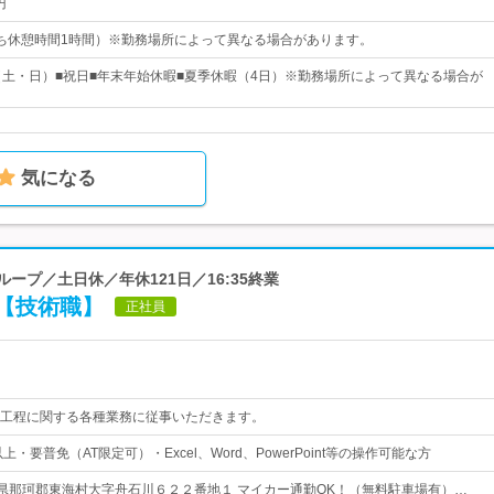
円
0（うち休憩時間1時間）※勤務場所によって異なる場合があります。
（土・日）■祝日■年末年始休暇■夏季休暇（4日）※勤務場所によって異なる場合が
気になる
ループ／土日休／年休121日／16:35終業
【技術職】
正社員
工程に関する各種業務に従事いただきます。
・要普免（AT限定可）・Excel、Word、PowerPoint等の操作可能な方
 茨城県那珂郡東海村大字舟石川６２２番地１ マイカー通勤OK！（無料駐車場有）…