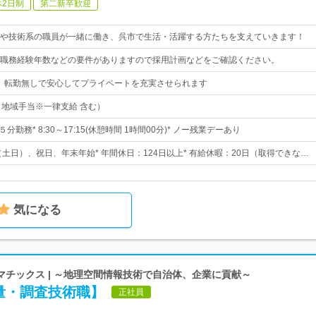
休2日制
第二新卒歓迎
や技術系の職員が一緒に働き、呉市で生活・活躍する方たちを支えていきます！
職務経験年数などの要件がありますので採用計画などをご確認ください。
＃ 転勤無しで安心してプライベートを充実させられます
（地域手当※一律支給 含む）
分勤務* 8:30～17:15(休憩時間 1時間00分)* ノー残業デーあり
（土日）、祝日、年末年始* 年間休日：124日以上* 有給休暇：20日（取得できな…
気になる
チックス | ～地理空間情報技術で自治体、企業に貢献～
量・調査技術職】
正社員