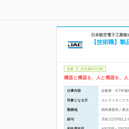
日本航空電子工業株式
【技術職】製
急募
完全週休2日制
機器と機器を、人と機器を、人
仕事内容
自動車・ICT市
対象となる方
エレクトロニクス
勤務地
昭島事業所／東京都
給与
月給 21万円以
初年度年収
400万円～700万