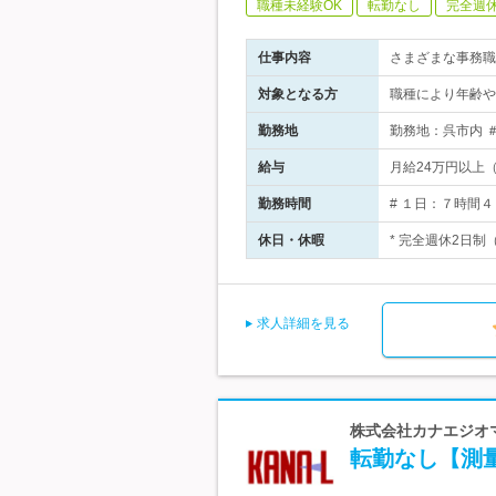
職種未経験OK
転勤なし
完全週
仕事内容
さまざまな事務職
対象となる方
職種により年齢や
勤務地
勤務地：呉市内 
給与
月給24万円以上
勤務時間
# １日：７時間４５
休日・休暇
* 完全週休2日制
求人詳細を見る
株式会社カナエジオマ
転勤なし【測