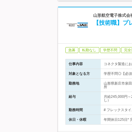
山形航空電子株式会社
【技術職】プ
急募
転勤なし
学歴不問
完全
仕事内容
コネクタ製造にお
対象となる方
学歴不問◎【必須
勤務地
山形県新庄市泉田
所
給与
月給245,000
し）
勤務時間
# フレックスタイ
休日・休暇
年間休日125日*