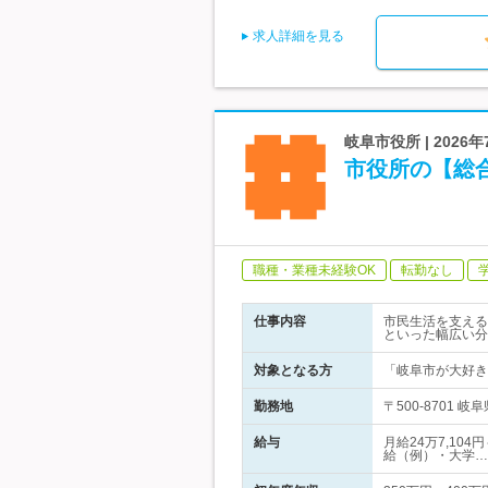
求人詳細を見る
岐阜市役所 | 202
市役所の【総
職種・業種未経験OK
転勤なし
仕事内容
市民生活を支える
といった幅広い分
対象となる方
「岐阜市が大好き
勤務地
〒500-8701
給与
月給24万7,10
給（例）・大学…