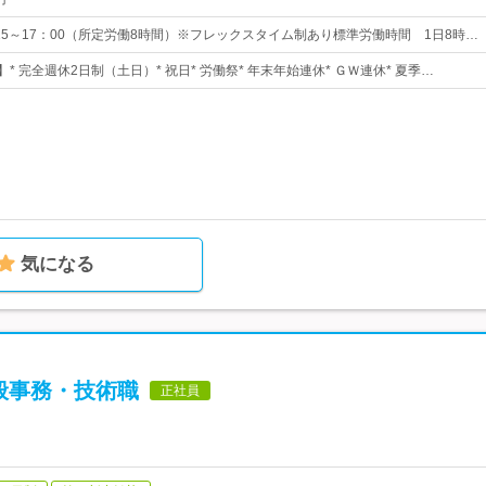
：15～17：00（所定労働8時間）※フレックスタイム制あり標準労働時間 1日8時…
】* 完全週休2日制（土日）* 祝日* 労働祭* 年末年始連休* ＧＷ連休* 夏季…
気になる
般事務・技術職
正社員