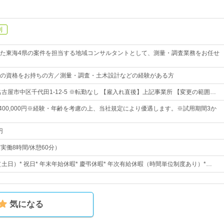
制
た東海4県の案件を担当する地域コンサルタントとして、測量・調査業務をお任せ
の資格をお持ちの方／測量・調査・土木設計などの経験がある方
古屋市中区千代田1-12-5 ※転勤なし 【雇入れ直後】上記事業所 【変更の範囲…
円～400,000円※経験・年齢を考慮の上、当社規定により優遇します。※試用期間3か
円
（実働8時間/休憩60分）
（土日）* 祝日* 年末年始休暇* 慶弔休暇* 年次有給休暇（時間単位制度あり）*…
気になる