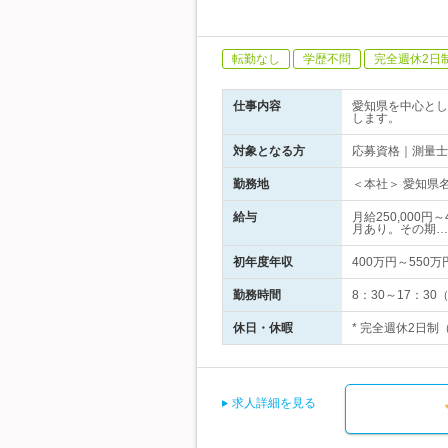
転勤なし
学歴不問
完全週休2日
仕事内容
愛知県を中心とし
します。
対象となる方
応募資格｜測量士
勤務地
＜本社＞ 愛知県名
給与
月給250,000
月あり。その期…
初年度年収
400万円～550万
勤務時間
8：30～17：30
休日・休暇
* 完全週休2日制
求人詳細を見る