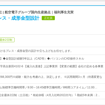
 | 航空電子グループ国内生産拠点｜福利厚生充実
レス・成形金型設計
正社員
週休2日制
けるプレス・成形金型の設計や立ち上げをお任せします。
】◆金型設計経験5年以上（CAD等）◆パソコンのCAD操作スキル
字高台新田4102-6 【雇入れ直後】上記事業所 【変更の範囲】会社の定める各事業
円～288,300円※経験・能力を考慮の上、決定します。 ※試用期間3ヶ月（待遇変更な
ム制標準労働時間帯／8:00～16:45標準労働時間／8時間コアタイム／11:00…
 完全週休2日制（土日祝）* 有給休暇（4月入社時20日付与）└ 勤続5年未満：2…